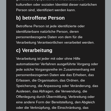
kulturellen oder sozialen Identität dieser natürlichen
Region Hannover: 21 neue Notfallsanitäter starten beim
Person sind, identifiziert werden kann.
Roten Kreuz
b) betroffene Person
5. August 2026
Betroffene Person ist jede identifizierte oder
Mann läuft mit Hockeyschläger über A7 – Polizei sucht
identifizierbare natürliche Person, deren
Zeugen
personenbezogene Daten von dem für die
5. August 2026
Verarbeitung Verantwortlichen verarbeitet werden.
Celle: Mensch stirbt bei Bagger-Unfall auf Baustelle
c) Verarbeitung
5. August 2026
Verarbeitung ist jeder mit oder ohne Hilfe
automatisierter Verfahren ausgeführte Vorgang oder
Gasleitung bei McDonald’s-Umbau in Langenhagen
jede solche Vorgangsreihe im Zusammenhang mit
beschädigt
personenbezogenen Daten wie das Erheben, das
5. August 2026
Erfassen, die Organisation, das Ordnen, die
Speicherung, die Anpassung oder Veränderung, das
Anklage nach Abschaltung von „Archetyp Market“ erhoben
Auslesen, das Abfragen, die Verwendung, die
3. August 2026
Offenlegung durch Übermittlung, Verbreitung oder
Hannover: Polizei stoppt 166 Trunkenheitsfahrten bei
eine andere Form der Bereitstellung, den Abgleich
Großkontrolle
oder die Verknüpfung, die Einschränkung, das