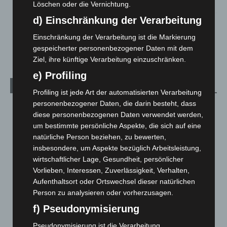
2. August 2026
Löschen oder die Vernichtung.
d) Einschränkung der Verarbeitung
Hannover Klassik Open Air 2026: Französische Oper im
Maschpark
Einschränkung der Verarbeitung ist die Markierung
2. August 2026
gespeicherter personenbezogener Daten mit dem
Ziel, ihre künftige Verarbeitung einzuschränken.
e) Profiling
Kategorien
Profiling ist jede Art der automatisierten Verarbeitung
personenbezogener Daten, die darin besteht, dass
Blaulicht
2.798
diese personenbezogenen Daten verwendet werden,
Corona-News
712
um bestimmte persönliche Aspekte, die sich auf eine
natürliche Person beziehen, zu bewerten,
Hannover und Region
5.035
insbesondere, um Aspekte bezüglich Arbeitsleistung,
Langenhagen und Ortsteile
3.249
wirtschaftlicher Lage, Gesundheit, persönlicher
Leserbriefe
1
Vorlieben, Interessen, Zuverlässigkeit, Verhalten,
Aufenthaltsort oder Ortswechsel dieser natürlichen
Menschen
2
Person zu analysieren oder vorherzusagen.
Über uns
1
f) Pseudonymisierung
Veranstaltungen
1.887
Pseudonymisierung ist die Verarbeitung