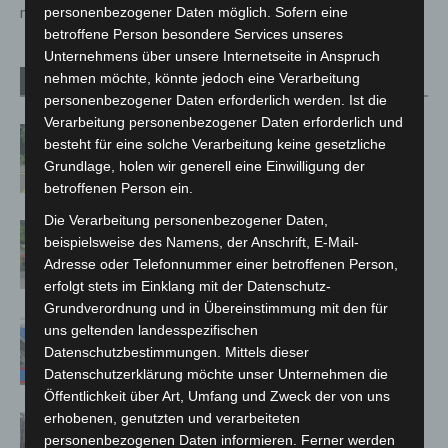
personenbezogener Daten möglich. Sofern eine
mit zahlreichen Maßnahmen
betroffene Person besondere Services unseres
Unternehmens über unsere Internetseite in Anspruch
nehmen möchte, könnte jedoch eine Verarbeitung
Verwandte Artikel
Mehr vom Autor
personenbezogener Daten erforderlich werden. Ist die
Verarbeitung personenbezogener Daten erforderlich und
Brand im „Haus der Begegnung“ in
besteht für eine solche Verarbeitung keine gesetzliche
Neuwarmbüchen schnell eingedämmt
Grundlage, holen wir generell eine Einwilligung der
betroffenen Person ein.
Die Verarbeitung personenbezogener Daten,
Region Hannover: 21 neue
beispielsweise des Namens, der Anschrift, E-Mail-
Notfallsanitäter starten beim Roten
Adresse oder Telefonnummer einer betroffenen Person,
Kreuz
erfolgt stets im Einklang mit der Datenschutz-
Grundverordnung und in Übereinstimmung mit den für
Mann läuft mit Hockeyschläger über
uns geltenden landesspezifischen
A7 – Polizei sucht Zeugen
Datenschutzbestimmungen. Mittels dieser
Datenschutzerklärung möchte unser Unternehmen die
Öffentlichkeit über Art, Umfang und Zweck der von uns
erhobenen, genutzten und verarbeiteten
Celle: Mensch stirbt bei Bagger-Unfall
personenbezogenen Daten informieren. Ferner werden
auf Baustelle