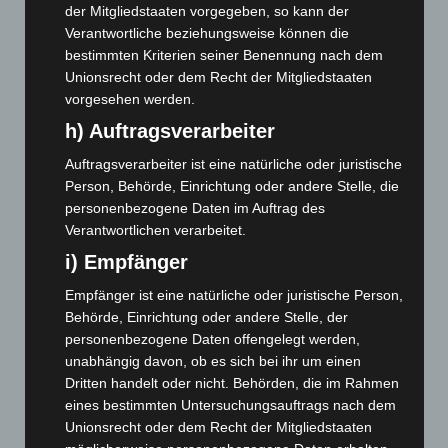
der Mitgliedstaaten vorgegeben, so kann der
September 2025
(93)
Verantwortliche beziehungsweise können die
August 2025
(90)
bestimmten Kriterien seiner Benennung nach dem
Juli 2025
(90)
Unionsrecht oder dem Recht der Mitgliedstaaten
vorgesehen werden.
Juni 2025
(103)
h) Auftragsverarbeiter
Mai 2025
(112)
April 2025
(88)
Auftragsverarbeiter ist eine natürliche oder juristische
Person, Behörde, Einrichtung oder andere Stelle, die
März 2025
(111)
personenbezogene Daten im Auftrag des
Februar 2025
(96)
Verantwortlichen verarbeitet.
Januar 2025
(88)
i) Empfänger
Dezember 2024
(89)
Empfänger ist eine natürliche oder juristische Person,
November 2024
(94)
Behörde, Einrichtung oder andere Stelle, der
personenbezogene Daten offengelegt werden,
Oktober 2024
(93)
unabhängig davon, ob es sich bei ihr um einen
September 2024
(112)
Dritten handelt oder nicht. Behörden, die im Rahmen
August 2024
(107)
eines bestimmten Untersuchungsauftrags nach dem
Unionsrecht oder dem Recht der Mitgliedstaaten
Juli 2024
(89)