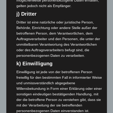
möglicherweise personenbezogene Daten erhalten,
Juni 2024
(107)
gelten jedoch nicht als Empfänger.
Mai 2024
(149)
j) Dritter
April 2024
(102)
Dritter ist eine natürliche oder juristische Person,
März 2024
(103)
Behörde, Einrichtung oder andere Stelle außer der
betroffenen Person, dem Verantwortlichen, dem
Februar 2024
(103)
Auftragsverarbeiter und den Personen, die unter der
Januar 2024
(111)
unmittelbaren Verantwortung des Verantwortlichen
Dezember 2023
(130)
oder des Auftragsverarbeiters befugt sind, die
personenbezogenen Daten zu verarbeiten.
November 2023
(130)
k) Einwilligung
Oktober 2023
(114)
September 2023
(133)
Einwilligung ist jede von der betroffenen Person
freiwillig für den bestimmten Fall in informierter Weise
August 2023
(134)
und unmissverständlich abgegebene
Juli 2023
(118)
Willensbekundung in Form einer Erklärung oder einer
sonstigen eindeutigen bestätigenden Handlung, mit
Juni 2023
(142)
der die betroffene Person zu verstehen gibt, dass sie
Mai 2023
(139)
mit der Verarbeitung der sie betreffenden
April 2023
(155)
personenbezogenen Daten einverstanden ist.