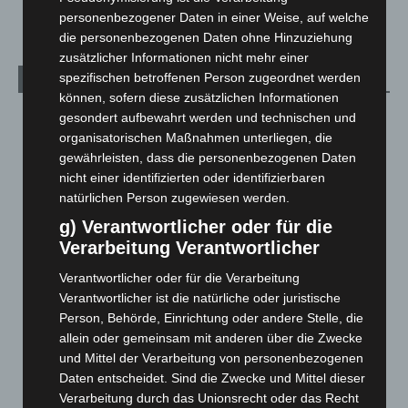
Welt
1.269
personenbezogener Daten in einer Weise, auf welche
die personenbezogenen Daten ohne Hinzuziehung
zusätzlicher Informationen nicht mehr einer
spezifischen betroffenen Person zugeordnet werden
Archiv
können, sofern diese zusätzlichen Informationen
gesondert aufbewahrt werden und technischen und
August 2026
(10)
organisatorischen Maßnahmen unterliegen, die
Juli 2026
(73)
gewährleisten, dass die personenbezogenen Daten
Juni 2026
(139)
nicht einer identifizierten oder identifizierbaren
natürlichen Person zugewiesen werden.
Mai 2026
(99)
g) Verantwortlicher oder für die
April 2026
(99)
Verarbeitung Verantwortlicher
März 2026
(115)
Verantwortlicher oder für die Verarbeitung
Februar 2026
(109)
Verantwortlicher ist die natürliche oder juristische
Januar 2026
(122)
Person, Behörde, Einrichtung oder andere Stelle, die
Dezember 2025
(103)
allein oder gemeinsam mit anderen über die Zwecke
und Mittel der Verarbeitung von personenbezogenen
November 2025
(114)
Daten entscheidet. Sind die Zwecke und Mittel dieser
Oktober 2025
(112)
Verarbeitung durch das Unionsrecht oder das Recht