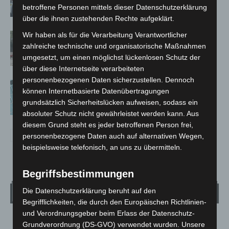
betroffene Personen mittels dieser Datenschutzerklärung
über die ihnen zustehenden Rechte aufgeklärt.
Wir haben als für die Verarbeitung Verantwortlicher
Gasleitung bei McDonald’s-Umbau in
zahlreiche technische und organisatorische Maßnahmen
Langenhagen beschädigt
umgesetzt, um einen möglichst lückenlosen Schutz der
über diese Internetseite verarbeiteten
personenbezogenen Daten sicherzustellen. Dennoch
Anklage nach Abschaltung von
können Internetbasierte Datenübertragungen
„Archetyp Market“ erhoben
grundsätzlich Sicherheitslücken aufweisen, sodass ein
absoluter Schutz nicht gewährleistet werden kann. Aus
diesem Grund steht es jeder betroffenen Person frei,
personenbezogene Daten auch auf alternativen Wegen,
beispielsweise telefonisch, an uns zu übermitteln.
Begriffsbestimmungen
Die Datenschutzerklärung beruht auf den
Wetter
Begrifflichkeiten, die durch den Europäischen Richtlinien-
und Verordnungsgeber beim Erlass der Datenschutz-
LANGENHAGEN
Grundverordnung (DS-GVO) verwendet wurden. Unsere