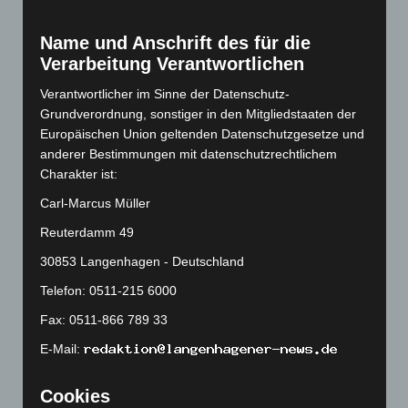
März 2023
(174)
Name und Anschrift des für die
Februar 2023
(154)
Verarbeitung Verantwortlichen
Januar 2023
(140)
Verantwortlicher im Sinne der Datenschutz-
Dezember 2022
(130)
Grundverordnung, sonstiger in den Mitgliedstaaten der
November 2022
(167)
Europäischen Union geltenden Datenschutzgesetze und
Oktober 2022
(166)
anderer Bestimmungen mit datenschutzrechtlichem
Charakter ist:
September 2022
(205)
Carl-Marcus Müller
August 2022
(166)
Reuterdamm 49
Juli 2022
(133)
Juni 2022
(167)
30853 Langenhagen - Deutschland
Mai 2022
(177)
Telefon: 0511-215 6000
April 2022
(198)
Fax: 0511-866 789 33
März 2022
(221)
E-Mail:
Februar 2022
(189)
Cookies
Januar 2022
(190)