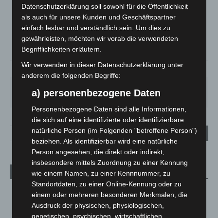
Datenschutzerklärung soll sowohl für die Öffentlichkeit
Ein Paar Wolken
als auch für unsere Kunden und Geschäftspartner
°
16.1
°
C
14.8
einfach lesbar und verständlich sein. Um dies zu
gewährleisten, möchten wir vorab die verwendeten
°
14
Begrifflichkeiten erläutern.
Wir verwenden in dieser Datenschutzerklärung unter
73%
2.2m/s
17%
anderem die folgenden Begriffe:
FR.
SA.
SO.
MO.
DI.
a) personenbezogene Daten
25
°
26
°
31
°
35
°
20
°
Personenbezogene Daten sind alle Informationen,
die sich auf eine identifizierte oder identifizierbare
natürliche Person (im Folgenden "betroffene Person")
beziehen. Als identifizierbar wird eine natürliche
Person angesehen, die direkt oder indirekt,
insbesondere mittels Zuordnung zu einer Kennung
Aktuelle Beiträge
wie einem Namen, zu einer Kennnummer, zu
Standortdaten, zu einer Online-Kennung oder zu
Brand im „Haus der Begegnung“ in Neuwarmbüchen schnell
einem oder mehreren besonderen Merkmalen, die
eingedämmt
Ausdruck der physischen, physiologischen,
6. August 2026
genetischen, psychischen, wirtschaftlichen,