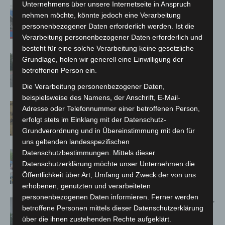
Unternehmens über unsere Internetseite in Anspruch
Mann läuft mit Hockeyschläger über
nehmen möchte, könnte jedoch eine Verarbeitung
A7 – Polizei sucht Zeugen
personenbezogener Daten erforderlich werden. Ist die
Verarbeitung personenbezogener Daten erforderlich und
besteht für eine solche Verarbeitung keine gesetzliche
Hannover: Polizei stoppt 166
Grundlage, holen wir generell eine Einwilligung der
Trunkenheitsfahrten bei
betroffenen Person ein.
Großkontrolle
Die Verarbeitung personenbezogener Daten,
beispielsweise des Namens, der Anschrift, E-Mail-
Hannover Klassik Open Air 2026:
Adresse oder Telefonnummer einer betroffenen Person,
Französische Oper im Maschpark
erfolgt stets im Einklang mit der Datenschutz-
Grundverordnung und in Übereinstimmung mit den für
uns geltenden landesspezifischen
Datenschutzbestimmungen. Mittels dieser
Blaulichtmeile Langenhagen 2026:
Datenschutzerklärung möchte unser Unternehmen die
Polizei, Feuerwehr und Rettung
Öffentlichkeit über Art, Umfang und Zweck der von uns
hautnah erleben
erhobenen, genutzten und verarbeiteten
personenbezogenen Daten informieren. Ferner werden
Hannover: Polizei setzt Gaming-Koffer
betroffene Personen mittels dieser Datenschutzerklärung
für Prävention ein
über die ihnen zustehenden Rechte aufgeklärt.