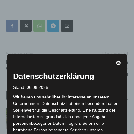
Vorheriger Artikel
Nächster Artikel
Laternenfest mit der
Am Sonntag werden die Uhren
Ortsfeuerwehr Schulenburg
wieder zurückgestellt –
Datenschutzerklärung
Winterzeit 2024
Stand: 06.08.2026
Verwandte Artikel
Mehr vom Autor
Wir freuen uns sehr über Ihr Interesse an unserem
Unternehmen. Datenschutz hat einen besonders hohen
Stellenwert für die Geschäftsleitung. Eine Nutzung der
Region Hannover: 21 neue
Internetseiten ist grundsätzlich ohne jede Angabe
Notfallsanitäter starten beim Roten
personenbezogener Daten möglich. Sofern eine
Kreuz
betroffene Person besondere Services unseres