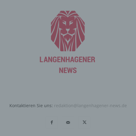
Angebote auf unserer Internetseite im Sinne des
Benutzers optimiert werden. Cookies ermöglichen uns,
wie bereits erwähnt, die Benutzer unserer Internetseite
wiederzuerkennen. Zweck dieser Wiedererkennung ist
es, den Nutzern die Verwendung unserer Internetseite
zu erleichtern. Der Benutzer einer Internetseite, die
Cookies verwendet, muss beispielsweise nicht bei jedem
Besuch der Internetseite erneut seine Zugangsdaten
eingeben, weil dies von der Internetseite und dem auf
dem Computersystem des Benutzers abgelegten Cookie
übernommen wird. Ein weiteres Beispiel ist das Cookie
eines Warenkorbes im Online-Shop. Der Online-Shop
merkt sich die Artikel, die ein Kunde in den virtuellen
Warenkorb gelegt hat, über ein Cookie.
Die betroffene Person kann die Setzung von Cookies
Kontaktieren Sie uns:
redaktion@langenhagener-news.de
durch unsere Internetseite jederzeit mittels einer
entsprechenden Einstellung des genutzten
Internetbrowsers verhindern und damit der Setzung von
Cookies dauerhaft widersprechen. Ferner können
bereits gesetzte Cookies jederzeit über einen