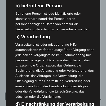
5. August 2026
b) betroffene Person
Anklage nach Abschaltung von „Archetyp Market“ erhoben
Betroffene Person ist jede identifizierte oder
3. August 2026
identifizierbare natürliche Person, deren
personenbezogene Daten von dem für die
Hannover: Polizei stoppt 166 Trunkenheitsfahrten bei
Verarbeitung Verantwortlichen verarbeitet werden.
Großkontrolle
c) Verarbeitung
2. August 2026
Verarbeitung ist jeder mit oder ohne Hilfe
Hannover Klassik Open Air 2026: Französische Oper im
automatisierter Verfahren ausgeführte Vorgang oder
Maschpark
jede solche Vorgangsreihe im Zusammenhang mit
2. August 2026
personenbezogenen Daten wie das Erheben, das
Erfassen, die Organisation, das Ordnen, die
Schwarz Digits und Zscaler starten souveräne Cloud-
Speicherung, die Anpassung oder Veränderung, das
Sicherheitsplattform für Europa
Auslesen, das Abfragen, die Verwendung, die
2. August 2026
Offenlegung durch Übermittlung, Verbreitung oder
eine andere Form der Bereitstellung, den Abgleich
oder die Verknüpfung, die Einschränkung, das
Kategorien
Löschen oder die Vernichtung.
d) Einschränkung der Verarbeitung