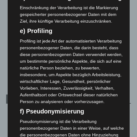
Blaulicht
2.797
Einschränkung der Verarbeitung ist die Markierung
Corona-News
712
gespeicherter personenbezogener Daten mit dem
Hannover und Region
5.034
Ziel, ihre künftige Verarbeitung einzuschränken.
Langenhagen und Ortsteile
3.249
e) Profiling
Leserbriefe
1
Profiling ist jede Art der automatisierten Verarbeitung
Menschen
2
personenbezogener Daten, die darin besteht, dass
diese personenbezogenen Daten verwendet werden,
Über uns
1
um bestimmte persönliche Aspekte, die sich auf eine
Veranstaltungen
1.887
natürliche Person beziehen, zu bewerten,
Welt
1.269
insbesondere, um Aspekte bezüglich Arbeitsleistung,
wirtschaftlicher Lage, Gesundheit, persönlicher
Vorlieben, Interessen, Zuverlässigkeit, Verhalten,
Aufenthaltsort oder Ortswechsel dieser natürlichen
Archiv
Person zu analysieren oder vorherzusagen.
f) Pseudonymisierung
August 2026
(9)
Juli 2026
(73)
Pseudonymisierung ist die Verarbeitung
personenbezogener Daten in einer Weise, auf welche
Juni 2026
(139)
die personenbezogenen Daten ohne Hinzuziehung