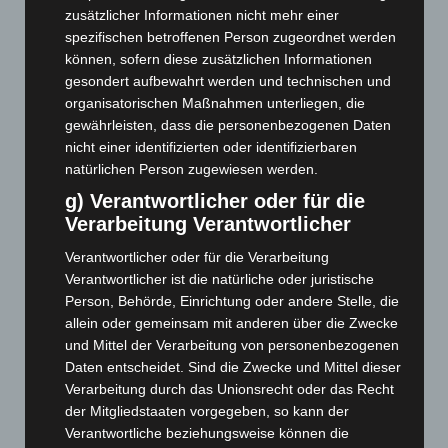
Mai 2026
(99)
zusätzlicher Informationen nicht mehr einer
spezifischen betroffenen Person zugeordnet werden
April 2026
(99)
können, sofern diese zusätzlichen Informationen
März 2026
(115)
gesondert aufbewahrt werden und technischen und
Februar 2026
(109)
organisatorischen Maßnahmen unterliegen, die
gewährleisten, dass die personenbezogenen Daten
Januar 2026
(122)
nicht einer identifizierten oder identifizierbaren
Dezember 2025
(103)
natürlichen Person zugewiesen werden.
November 2025
(114)
g) Verantwortlicher oder für die
Oktober 2025
(112)
Verarbeitung Verantwortlicher
September 2025
(93)
Verantwortlicher oder für die Verarbeitung
August 2025
(90)
Verantwortlicher ist die natürliche oder juristische
Person, Behörde, Einrichtung oder andere Stelle, die
Juli 2025
(90)
allein oder gemeinsam mit anderen über die Zwecke
Juni 2025
(103)
und Mittel der Verarbeitung von personenbezogenen
Daten entscheidet. Sind die Zwecke und Mittel dieser
Mai 2025
(112)
Verarbeitung durch das Unionsrecht oder das Recht
April 2025
(88)
der Mitgliedstaaten vorgegeben, so kann der
März 2025
(111)
Verantwortliche beziehungsweise können die