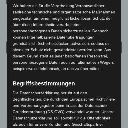
Wir haben als für die Verarbeitung Verantwortlicher
zahlreiche technische und organisatorische Maßnahmen
umgesetzt, um einen möglichst lückenlosen Schutz der
über diese Internetseite verarbeiteten
personenbezogenen Daten sicherzustellen. Dennoch
können Internetbasierte Datenübertragungen
grundsätzlich Sicherheitslücken aufweisen, sodass ein
Wetter
absoluter Schutz nicht gewährleistet werden kann. Aus
diesem Grund steht es jeder betroffenen Person frei,
personenbezogene Daten auch auf alternativen Wegen,
LANGENHAGEN
beispielsweise telefonisch, an uns zu übermitteln.
Mäßig Bewölkt
°
24.1
°
C
Begriffsbestimmungen
22.9
°
22.8
Die Datenschutzerklärung beruht auf den
Begrifflichkeiten, die durch den Europäischen Richtlinien-
und Verordnungsgeber beim Erlass der Datenschutz-
37%
5.4m/s
29%
Grundverordnung (DS-GVO) verwendet wurden. Unsere
Datenschutzerklärung soll sowohl für die Öffentlichkeit
DO.
FR.
SA.
SO.
MO.
28
°
25
°
27
°
32
°
35
°
als auch für unsere Kunden und Geschäftspartner