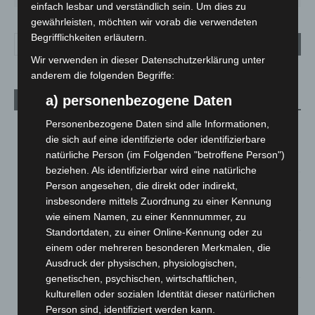
einfach lesbar und verständlich sein. Um dies zu
gewährleisten, möchten wir vorab die verwendeten
Begrifflichkeiten erläutern.
Wir verwenden in dieser Datenschutzerklärung unter
anderem die folgenden Begriffe:
a) personenbezogene Daten
Aktuelle Beiträge
Personenbezogene Daten sind alle Informationen,
Region Hannover: 21 neue Notfallsanitäter starten beim
die sich auf eine identifizierte oder identifizierbare
Roten Kreuz
natürliche Person (im Folgenden "betroffene Person")
5. August 2026
beziehen. Als identifizierbar wird eine natürliche
Mann läuft mit Hockeyschläger über A7 – Polizei sucht
Person angesehen, die direkt oder indirekt,
Zeugen
insbesondere mittels Zuordnung zu einer Kennung
5. August 2026
wie einem Namen, zu einer Kennnummer, zu
Standortdaten, zu einer Online-Kennung oder zu
Celle: Mensch stirbt bei Bagger-Unfall auf Baustelle
einem oder mehreren besonderen Merkmalen, die
5. August 2026
Ausdruck der physischen, physiologischen,
genetischen, psychischen, wirtschaftlichen,
Gasleitung bei McDonald’s-Umbau in Langenhagen
kulturellen oder sozialen Identität dieser natürlichen
beschädigt
Person sind, identifiziert werden kann.