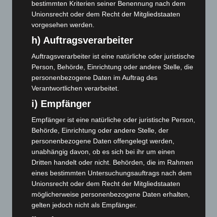
bestimmten Kriterien seiner Benennung nach dem
Februar 2025
(96)
Unionsrecht oder dem Recht der Mitgliedstaaten
Januar 2025
(88)
vorgesehen werden.
Dezember 2024
(89)
h) Auftragsverarbeiter
November 2024
(94)
Auftragsverarbeiter ist eine natürliche oder juristische
Oktober 2024
(93)
Person, Behörde, Einrichtung oder andere Stelle, die
September 2024
(112)
personenbezogene Daten im Auftrag des
Verantwortlichen verarbeitet.
August 2024
(107)
i) Empfänger
Juli 2024
(89)
Empfänger ist eine natürliche oder juristische Person,
Juni 2024
(107)
Behörde, Einrichtung oder andere Stelle, der
Mai 2024
(149)
personenbezogene Daten offengelegt werden,
April 2024
(102)
unabhängig davon, ob es sich bei ihr um einen
Dritten handelt oder nicht. Behörden, die im Rahmen
März 2024
(103)
eines bestimmten Untersuchungsauftrags nach dem
Februar 2024
(103)
Unionsrecht oder dem Recht der Mitgliedstaaten
Januar 2024
(111)
möglicherweise personenbezogene Daten erhalten,
gelten jedoch nicht als Empfänger.
Dezember 2023
(130)