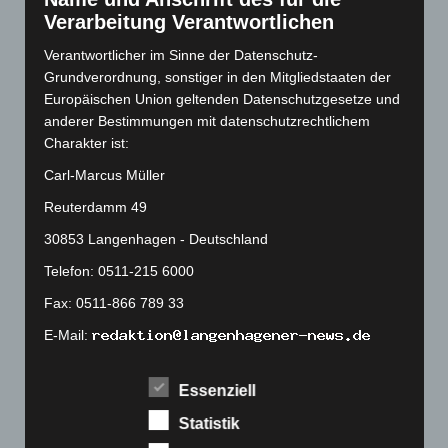
August 2022
(166)
Verarbeitung Verantwortlichen
Juli 2022
(133)
Verantwortlicher im Sinne der Datenschutz-
Juni 2022
(167)
Grundverordnung, sonstiger in den Mitgliedstaaten der
Europäischen Union geltenden Datenschutzgesetze und
Mai 2022
(177)
anderer Bestimmungen mit datenschutzrechtlichem
April 2022
(198)
Charakter ist:
März 2022
(221)
Carl-Marcus Müller
Februar 2022
(189)
Reuterdamm 49
Januar 2022
(190)
30853 Langenhagen - Deutschland
Dezember 2021
(204)
Telefon: 0511-215 6000
November 2021
(215)
Fax: 0511-866 789 33
Oktober 2021
(171)
E-Mail:
September 2021
(180)
August 2021
(154)
Cookies
Essenziell
Juli 2021
(213)
Die Internetseiten verwenden Cookies. Cookies sind
Statistik
Juni 2021
(198)
Textdateien, welche über einen Internetbrowser auf