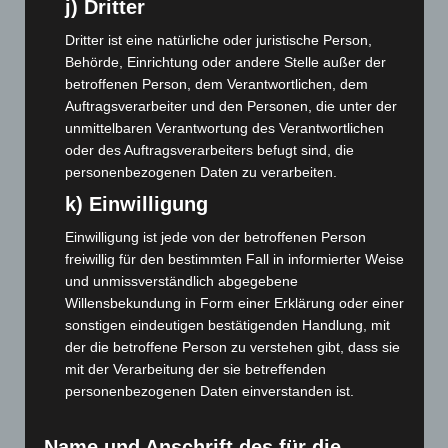
j) Dritter
November 2023
(130)
Dritter ist eine natürliche oder juristische Person,
Oktober 2023
(114)
Behörde, Einrichtung oder andere Stelle außer der
September 2023
(133)
betroffenen Person, dem Verantwortlichen, dem
August 2023
(134)
Auftragsverarbeiter und den Personen, die unter der
unmittelbaren Verantwortung des Verantwortlichen
Juli 2023
(118)
oder des Auftragsverarbeiters befugt sind, die
Juni 2023
(142)
personenbezogenen Daten zu verarbeiten.
Mai 2023
(139)
k) Einwilligung
April 2023
(155)
Einwilligung ist jede von der betroffenen Person
März 2023
(174)
freiwillig für den bestimmten Fall in informierter Weise
und unmissverständlich abgegebene
Februar 2023
(154)
Willensbekundung in Form einer Erklärung oder einer
Januar 2023
(140)
sonstigen eindeutigen bestätigenden Handlung, mit
Dezember 2022
(130)
der die betroffene Person zu verstehen gibt, dass sie
mit der Verarbeitung der sie betreffenden
November 2022
(167)
personenbezogenen Daten einverstanden ist.
Oktober 2022
(166)
September 2022
(205)
Name und Anschrift des für die