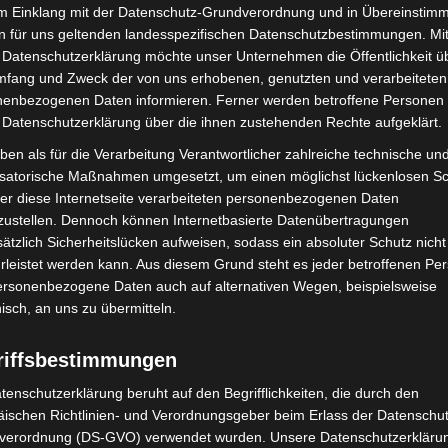
im Einklang mit der Datenschutz-Grundverordnung und in Übereinstim
n für uns geltenden landesspezifischen Datenschutzbestimmungen. Mit
 Datenschutzerklärung möchte unser Unternehmen die Öffentlichkeit ü
mfang und Zweck der von uns erhobenen, genutzten und verarbeiteten
enbezogenen Daten informieren. Ferner werden betroffene Personen 
bei McDonald’s-Umbau in
Hannover Klassik Open Air 2026:
 Datenschutzerklärung über die ihnen zustehenden Rechte aufgeklärt.
n beschädigt
Französische Oper im Maschpark
ben als für die Verarbeitung Verantwortlicher zahlreiche technische un
isatorische Maßnahmen umgesetzt, um einen möglichst lückenlosen S
er diese Internetseite verarbeiteten personenbezogenen Daten
zustellen. Dennoch können Internetbasierte Datenübertragungen
ätzlich Sicherheitslücken aufweisen, sodass ein absoluter Schutz nicht
leistet werden kann. Aus diesem Grund steht es jeder betroffenen Pe
personenbezogene Daten auch auf alternativen Wegen, beispielsweise
nisch, an uns zu übermitteln.
ile Langenhagen 2026:
Polizei Langenhagen testet
uerwehr und Rettung
Aufnahme von Anzeigen per
riffsbestimmungen
eben
Videochat
tenschutzerklärung beruht auf den Begrifflichkeiten, die durch den
ischen Richtlinien- und Verordnungsgeber beim Erlass der Datenschut
verordnung (DS-GVO) verwendet wurden. Unsere Datenschutzerklärun