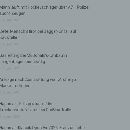
Mann läuft mit Hockeyschläger über A7 – Polizei
sucht Zeugen
5. August 2026
Celle: Mensch stirbt bei Bagger-Unfall auf
Baustelle
5. August 2026
Gasleitung bei McDonald’s-Umbau in
Langenhagen beschädigt
5. August 2026
Anklage nach Abschaltung von „Archetyp
Market“ erhoben
3. August 2026
Hannover: Polizei stoppt 166
Trunkenheitsfahrten bei Großkontrolle
2. August 2026
Hannover Klassik Open Air 2026: Französische