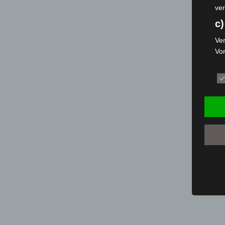
ver
c)
Ver
Vo
pe
da
das
ode
die
d
Ein
per
ei
e)
Pro
Da
wer