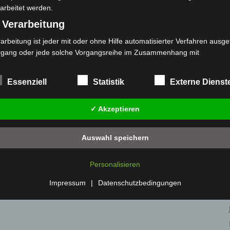
arbeitet werden.
 Verarbeitung
arbeitung ist jeder mit oder ohne Hilfe automatisierter Verfahren ausge
rgang oder jede solche Vorgangsreihe im Zusammenhang mit
rsonenbezogenen Daten wie das Erheben, das Erfassen, die Organisat
s Ordnen, die Speicherung, die Anpassung oder Veränderung, das Aus
Essenziell
Statistik
Externe Dienst
 Abfragen, die Verwendung, die Offenlegung durch Übermittlung, Verb
r eine andere Form der Bereitstellung, den Abgleich oder die Verknüp
✓ Akzeptieren
 Einschränkung, das Löschen oder die Vernichtung.
) Einschränkung der Verarbeitung
Auswahl speichern
schränkung der Verarbeitung ist die Markierung gespeicherter
sonenbezogener Daten mit dem Ziel, ihre künftige Verarbeitung
Personalisieren
nzuschränken.
 Profiling
Impressum
|
Datenschutzbedingungen
filing ist jede Art der automatisierten Verarbeitung personenbezogener
ten, die darin besteht, dass diese personenbezogenen Daten verwend
den, um bestimmte persönliche Aspekte, die sich auf eine natürliche 