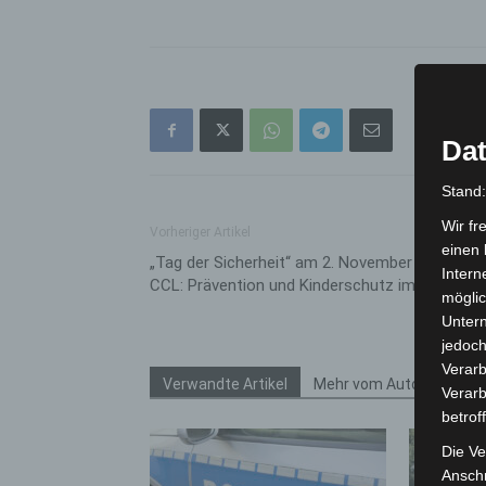
Dat
Stand
Wir fr
Vorheriger Artikel
einen 
„Tag der Sicherheit“ am 2. November 2024 im
Intern
CCL: Prävention und Kinderschutz im Fokus
möglic
Unter
jedoch
Verarb
Verwandte Artikel
Mehr vom Autor
Verarb
betrof
Die Ve
Anschr