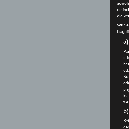
sowohl
einfac
die ve
Wir ve
Begrif
a
Per
ode
bez
ode
Na
od
phy
kul
we
b)
Bet
de