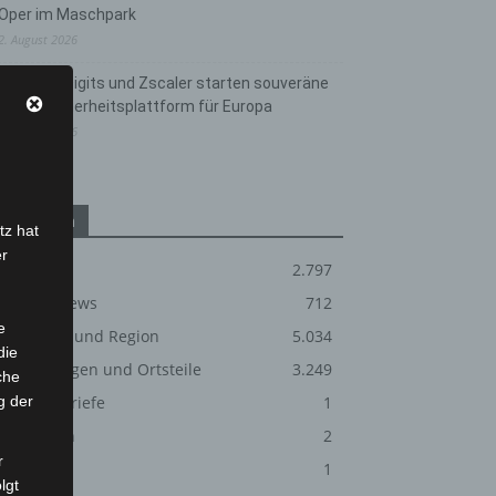
Oper im Maschpark
2. August 2026
Schwarz Digits und Zscaler starten souveräne
Cloud-Sicherheitsplattform für Europa
2. August 2026
Kategorien
tz hat
er
Blaulicht
2.797
Corona-News
712
e
Hannover und Region
5.034
die
Langenhagen und Ortsteile
3.249
che
g der
Leserbriefe
1
Menschen
2
r
Über uns
1
lgt