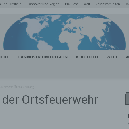
 und Ortsteile
Hannover und Region
Blaulicht
Welt
Veranstaltungen
M
EILE
HANNOVER UND REGION
BLAULICHT
WELT
V
feuerwehr Schulenburg
 der Ortsfeuerwehr