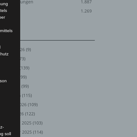
Veranstaltungen
1.887
mung
tels
Welt
1.269
ber
mittels
Archiv
d
August 2026
(9)
chutz
Juli 2026
(73)
Juni 2026
(139)
Mai 2026
(99)
rson
April 2026
(99)
März 2026
(115)
Februar 2026
(109)
Januar 2026
(122)
Dezember 2025
(103)
z-
November 2025
(114)
g soll