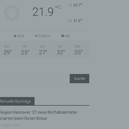
°
22.7
°
C
21.9
°
21.6
62%
3.6m/s
4%
DO.
FR.
SA.
SO.
MO.
29
°
25
°
27
°
32
°
35
°
Aktuelle Beiträge
Region Hannover: 21 neue Notfallsanitäter
starten beim Roten Kreuz
5. August 2026