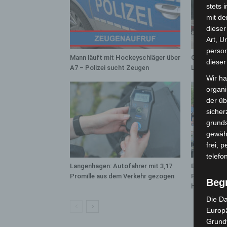
stets 
mit de
dieser
Art, U
person
Mann läuft mit Hockeyschläger über
Gasleitung 
dieser
A7 – Polizei sucht Zeugen
Langenhage
Wir ha
organ
der üb
sicher
grunds
gewähr
frei, 
telefo
Langenhagen: Autofahrer mit 3,17
Blaulichtme
Promille aus dem Verkehr gezogen
Polizei, Fe
Beg
hautnah erl
Die Da
Europä
Grund