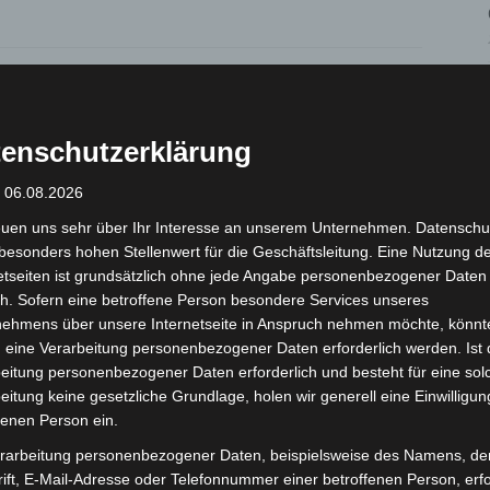
enschutzerklärung
: 06.08.2026
euen uns sehr über Ihr Interesse an unserem Unternehmen. Datenschu
Nächster Artikel
besonders hohen Stellenwert für die Geschäftsleitung. Eine Nutzung d
DRK-Einladung zum Vortrag: „Vorsorgevollmacht
etseiten ist grundsätzlich ohne jede Angabe personenbezogener Daten
und Patientenverfügung – Was Sie wissen
h. Sofern eine betroffene Person besondere Services unseres
sollten“
nehmens über unsere Internetseite in Anspruch nehmen möchte, könnt
 eine Verarbeitung personenbezogener Daten erforderlich werden. Ist 
eitung personenbezogener Daten erforderlich und besteht für eine sol
eitung keine gesetzliche Grundlage, holen wir generell eine Einwilligun
fenen Person ein.
rarbeitung personenbezogener Daten, beispielsweise des Namens, de
ift, E-Mail-Adresse oder Telefonnummer einer betroffenen Person, erfo