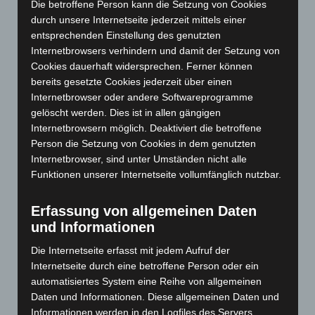
Die betroffene Person kann die Setzung von Cookies
August 2024
(107)
durch unsere Internetseite jederzeit mittels einer
entsprechenden Einstellung des genutzten
Juli 2024
(89)
Internetbrowsers verhindern und damit der Setzung von
Juni 2024
(107)
Cookies dauerhaft widersprechen. Ferner können
bereits gesetzte Cookies jederzeit über einen
Mai 2024
(149)
Internetbrowser oder andere Softwareprogramme
April 2024
(102)
gelöscht werden. Dies ist in allen gängigen
März 2024
(103)
Internetbrowsern möglich. Deaktiviert die betroffene
Person die Setzung von Cookies in dem genutzten
Februar 2024
(103)
Internetbrowser, sind unter Umständen nicht alle
Januar 2024
(111)
Funktionen unserer Internetseite vollumfänglich nutzbar.
Dezember 2023
(130)
Erfassung von allgemeinen Daten
November 2023
(130)
und Informationen
Oktober 2023
(114)
Die Internetseite erfasst mit jedem Aufruf der
September 2023
(133)
Internetseite durch eine betroffene Person oder ein
August 2023
(134)
automatisiertes System eine Reihe von allgemeinen
Juli 2023
(118)
Daten und Informationen. Diese allgemeinen Daten und
Informationen werden in den Logfiles des Servers