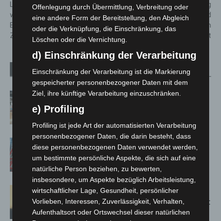
Langenhagen – Jubiläum
informiert im CCL: Beratung
Offenlegung durch Übermittlung, Verbreitung oder
würdigt gelebte
zu Taschendiebstahl und
eine andere Form der Bereitstellung, den Abgleich
Erinnerungskultur und
Sicherheit in der dunklen
oder die Verknüpfung, die Einschränkung, das
Zusammenhalt
Jahreszeit
Löschen oder die Vernichtung.
d) Einschränkung der Verarbeitung
Verwandte Artikel
Mehr vom Autor
Einschränkung der Verarbeitung ist die Markierung
gespeicherter personenbezogener Daten mit dem
Ziel, ihre künftige Verarbeitung einzuschränken.
Kunst trifft Weingenuss: Barbara-
Susann Mehring zeigt ihre Werke im
e) Profiling
Jacques’ Wein-Depot Isernhagen
Profiling ist jede Art der automatisierten Verarbeitung
personenbezogener Daten, die darin besteht, dass
A2: Zweite Turbobaustelle startet
diese personenbezogenen Daten verwendet werden,
zwischen Hannover-West und
um bestimmte persönliche Aspekte, die sich auf eine
Bothfeld
natürliche Person beziehen, zu bewerten,
insbesondere, um Aspekte bezüglich Arbeitsleistung,
Hannover: Erste Tigermücken-
wirtschaftlicher Lage, Gesundheit, persönlicher
Population in Niedersachsen entdeckt
Vorlieben, Interessen, Zuverlässigkeit, Verhalten,
Aufenthaltsort oder Ortswechsel dieser natürlichen