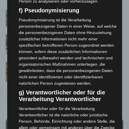
Person zu analysieren oder vorherzusagen.
Mann läuft mit Hockeyschläger über
f) Pseudonymisierung
A7 – Polizei sucht Zeugen
Pseudonymisierung ist die Verarbeitung
personenbezogener Daten in einer Weise, auf welche
die personenbezogenen Daten ohne Hinzuziehung
Gasleitung bei McDonald’s-Umbau in
zusätzlicher Informationen nicht mehr einer
Langenhagen beschädigt
spezifischen betroffenen Person zugeordnet werden
können, sofern diese zusätzlichen Informationen
gesondert aufbewahrt werden und technischen und
organisatorischen Maßnahmen unterliegen, die
Hannover Klassik Open Air 2026:
gewährleisten, dass die personenbezogenen Daten
Französische Oper im Maschpark
nicht einer identifizierten oder identifizierbaren
natürlichen Person zugewiesen werden.
g) Verantwortlicher oder für die
Verarbeitung Verantwortlicher
Verantwortlicher oder für die Verarbeitung
Verantwortlicher ist die natürliche oder juristische
Person, Behörde, Einrichtung oder andere Stelle, die
Wetter
allein oder gemeinsam mit anderen über die Zwecke