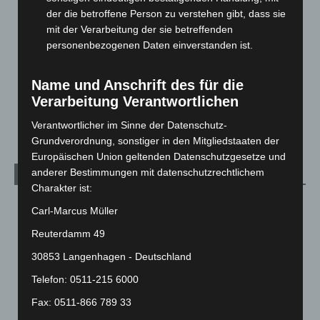
5. August 2026
der die betroffene Person zu verstehen gibt, dass sie
mit der Verarbeitung der sie betreffenden
Mann läuft mit Hockeyschläger über A7 – Polizei sucht
personenbezogenen Daten einverstanden ist.
Zeugen
5. August 2026
Name und Anschrift des für die
Verarbeitung Verantwortlichen
Celle: Mensch stirbt bei Bagger-Unfall auf Baustelle
5. August 2026
Verantwortlicher im Sinne der Datenschutz-
Grundverordnung, sonstiger in den Mitgliedstaaten der
Europäischen Union geltenden Datenschutzgesetze und
anderer Bestimmungen mit datenschutzrechtlichem
Kategorien
Charakter ist:
Blaulicht
2.799
Carl-Marcus Müller
Corona-News
712
Reuterdamm 49
Hannover und Region
5.039
30853 Langenhagen - Deutschland
Langenhagen und Ortsteile
3.252
Telefon: 0511-215 6000
Leserbriefe
1
Fax: 0511-866 789 33
Menschen
2