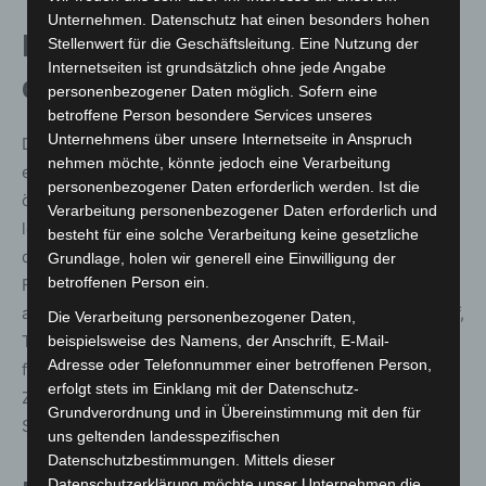
Unternehmen. Datenschutz hat einen besonders hohen
Finanzierung durch Spenden aus
Stellenwert für die Geschäftsleitung. Eine Nutzung der
Internetseiten ist grundsätzlich ohne jede Angabe
dem Ort
personenbezogener Daten möglich. Sofern eine
betroffene Person besondere Services unseres
Unternehmens über unsere Internetseite in Anspruch
Das Adventsfest wird 2025 vollständig durch Spenden
nehmen möchte, könnte jedoch eine Verarbeitung
ermöglicht. Baum und Veranstaltung werden ohne
personenbezogener Daten erforderlich werden. Ist die
öffentliche Gelder finanziert. Einen wichtigen Beitrag
Verarbeitung personenbezogener Daten erforderlich und
leistete die Freiwillige Feuerwehr Kaltenweide, die beim
besteht für eine solche Verarbeitung keine gesetzliche
diesjährigen Grillen gemeinsam mit ihren
Grundlage, holen wir generell eine Einwilligung der
betroffenen Person ein.
Fördermitgliedern zu Spenden für die Adventsaktion
aufrief. Weitere Unterstützung kommt vom Margeritenhof,
Die Verarbeitung personenbezogener Daten,
Tegeler Pflege & Gesundheit sowie dem Verein Bürger
beispielsweise des Namens, der Anschrift, E-Mail-
Adresse oder Telefonnummer einer betroffenen Person,
für Kaltenweide e.V. Die Stadt Langenhagen stellt für den
erfolgt stets im Einklang mit der Datenschutz-
Zeitraum vom 28. November 2025 bis 6. Januar 2026 den
Grundverordnung und in Übereinstimmung mit den für
Stromanschluss auf dem Kaltenweider Platz bereit.
uns geltenden landesspezifischen
Datenschutzbestimmungen. Mittels dieser
Datenschutzerklärung möchte unser Unternehmen die