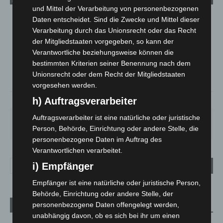
und Mittel der Verarbeitung von personenbezogenen
Daten entscheidet. Sind die Zwecke und Mittel dieser
LANGENHAGEN
Verarbeitung durch das Unionsrecht oder das Recht
Überwiegend Bewölkt
der Mitgliedstaaten vorgegeben, so kann der
°
19
Verantwortliche beziehungsweise können die
°
C
18.9
bestimmten Kriterien seiner Benennung nach dem
°
18.8
Unionsrecht oder dem Recht der Mitgliedstaaten
vorgesehen werden.
h) Auftragsverarbeiter
72%
2.3m/s
72%
Auftragsverarbeiter ist eine natürliche oder juristische
MO.
DI.
MI.
DO.
FR.
27
°
24
°
26
°
30
°
32
°
Person, Behörde, Einrichtung oder andere Stelle, die
personenbezogene Daten im Auftrag des
Verantwortlichen verarbeitet.
i) Empfänger
Empfänger ist eine natürliche oder juristische Person,
Behörde, Einrichtung oder andere Stelle, der
personenbezogene Daten offengelegt werden,
Aktuelle Beiträge
unabhängig davon, ob es sich bei ihr um einen