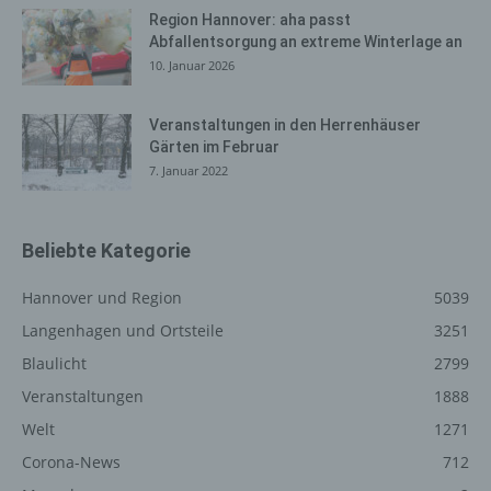
Region Hannover: aha passt
Der für die Verarbeitung Verantwortliche erteilt jeder
Abfallentsorgung an extreme Winterlage an
betroffenen Person jederzeit auf Anfrage Auskunft
10. Januar 2026
darüber, welche personenbezogenen Daten über die
betroffene Person gespeichert sind. Ferner berichtigt
oder löscht der für die Verarbeitung Verantwortliche
Veranstaltungen in den Herrenhäuser
Gärten im Februar
personenbezogene Daten auf Wunsch oder Hinweis der
7. Januar 2022
betroffenen Person, soweit dem keine gesetzlichen
Aufbewahrungspflichten entgegenstehen. Die
Gesamtheit der Mitarbeiter des für die Verarbeitung
Verantwortlichen stehen der betroffenen Person in
Beliebte Kategorie
diesem Zusammenhang als Ansprechpartner zur
Verfügung.
Hannover und Region
5039
Langenhagen und Ortsteile
3251
Kontaktmöglichkeit über die
Blaulicht
2799
Internetseite
Veranstaltungen
1888
Die Internetseite enthält aufgrund von gesetzlichen
Welt
1271
Vorschriften Angaben, die eine schnelle elektronische
Kontaktaufnahme zu unserem Unternehmen sowie eine
Corona-News
712
unmittelbare Kommunikation mit uns ermöglichen, was