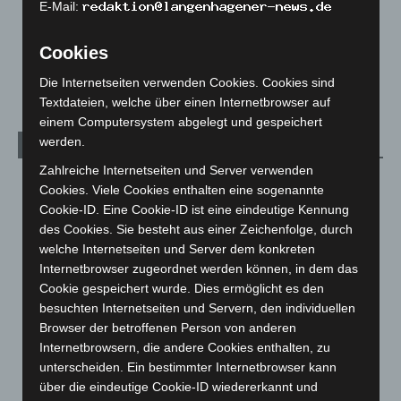
E-Mail:
Über uns
1
Veranstaltungen
1.888
Cookies
Welt
1.271
Die Internetseiten verwenden Cookies. Cookies sind
Textdateien, welche über einen Internetbrowser auf
einem Computersystem abgelegt und gespeichert
werden.
Archiv
Zahlreiche Internetseiten und Server verwenden
August 2026
(14)
Cookies. Viele Cookies enthalten eine sogenannte
Juli 2026
(73)
Cookie-ID. Eine Cookie-ID ist eine eindeutige Kennung
des Cookies. Sie besteht aus einer Zeichenfolge, durch
Juni 2026
(139)
welche Internetseiten und Server dem konkreten
Mai 2026
(99)
Internetbrowser zugeordnet werden können, in dem das
Cookie gespeichert wurde. Dies ermöglicht es den
April 2026
(99)
besuchten Internetseiten und Servern, den individuellen
März 2026
(115)
Browser der betroffenen Person von anderen
Februar 2026
(109)
Internetbrowsern, die andere Cookies enthalten, zu
unterscheiden. Ein bestimmter Internetbrowser kann
Januar 2026
(122)
über die eindeutige Cookie-ID wiedererkannt und
Dezember 2025
(103)