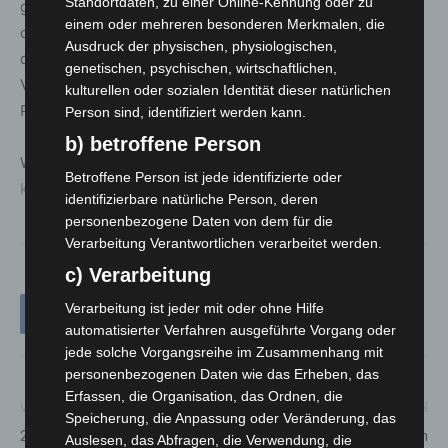
Standortdaten, zu einer Online-Kennung oder zu
gegründet und zählt inzwischen über 80 Mitglieder. Ziel
einem oder mehreren besonderen Merkmalen, die
des Vereins ist die Förderung des Gemeinwesens und
Ausdruck der physischen, physiologischen,
des Miteinanders in Kaltenweide. Zudem setzt sich der
genetischen, psychischen, wirtschaftlichen,
Verein für die Anliegen der Bürgerschaft gegenüber
kulturellen oder sozialen Identität dieser natürlichen
Politik und Verwaltung ein.
Person sind, identifiziert werden kann.
b) betroffene Person
Weitere Informationen unter:
www.buerger-fuer-
Betroffene Person ist jede identifizierte oder
kaltenweide.de
identifizierbare natürliche Person, deren
personenbezogene Daten von dem für die
Verarbeitung Verantwortlichen verarbeitet werden.
c) Verarbeitung
Verarbeitung ist jeder mit oder ohne Hilfe
automatisierter Verfahren ausgeführte Vorgang oder
jede solche Vorgangsreihe im Zusammenhang mit
personenbezogenen Daten wie das Erheben, das
Erfassen, die Organisation, das Ordnen, die
Vorheriger Artikel
Nächster Artikel
Speicherung, die Anpassung oder Veränderung, das
20 Jahre Heimatgruppe
Polizei Langenhagen
Auslesen, das Abfragen, die Verwendung, die