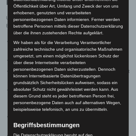
Mitwirkende 2025
Öffentlichkeit über Art, Umfang und Zweck der von uns
erhobenen, genutzten und verarbeiteten
Unterstützt wird das Fest von zahlreichen Vereinen und
personenbezogenen Daten informieren. Ferner werden
Einrichtungen, darunter:
betroffene Personen mittels dieser Datenschutzerklärung
über die ihnen zustehenden Rechte aufgeklärt.
AWO Kita Moorlilienweg / Familienzentrum
Wir haben als für die Verarbeitung Verantwortlicher
Sonnenblume (Kerzenbasteln)
zahlreiche technische und organisatorische Maßnahmen
umgesetzt, um einen möglichst lückenlosen Schutz der
DRK-KiTa Langenhagen „Weiherfeld“ (Glitzertattoos)
über diese Internetseite verarbeiteten
personenbezogenen Daten sicherzustellen. Dennoch
DRK Ortsverein Krähenwinkel-Kaltenweide (Puffer mit
können Internetbasierte Datenübertragungen
Apfelmus & Zucker)
grundsätzlich Sicherheitslücken aufweisen, sodass ein
absoluter Schutz nicht gewährleistet werden kann. Aus
Ev.-luth. Matthias-Claudius-Kirchengemeinde
diesem Grund steht es jeder betroffenen Person frei,
Kaltenweide-Krähenwinkel (Posaunenchor / Live-
personenbezogene Daten auch auf alternativen Wegen,
Musik)
beispielsweise telefonisch, an uns zu übermitteln.
Förderverein der Grundschule Kaltenweide e.V.
(Grillstand)
Begriffsbestimmungen
Freiwillige Feuerwehr Kaltenweide (Glühwein &
Die Datenschutzerklärung beruht auf den