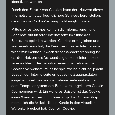
identifiziert werden.
November 2025
(114)
Durch den Einsatz von Cookies kann den Nutzern dieser
Oktober 2025
(112)
Internetseite nutzerfreundlichere Services bereitstellen,
die ohne die Cookie-Setzung nicht möglich wären.
September 2025
(93)
Mittels eines Cookies können die Informationen und
August 2025
(90)
Angebote auf unserer Internetseite im Sinne des
Juli 2025
(90)
Benutzers optimiert werden. Cookies ermöglichen uns,
Juni 2025
(103)
wie bereits erwähnt, die Benutzer unserer Internetseite
wiederzuerkennen. Zweck dieser Wiedererkennung ist
Mai 2025
(112)
es, den Nutzern die Verwendung unserer Internetseite
April 2025
(88)
zu erleichtern. Der Benutzer einer Internetseite, die
März 2025
(111)
Cookies verwendet, muss beispielsweise nicht bei jedem
Besuch der Internetseite erneut seine Zugangsdaten
Februar 2025
(96)
eingeben, weil dies von der Internetseite und dem auf
Januar 2025
(88)
dem Computersystem des Benutzers abgelegten Cookie
Dezember 2024
(89)
übernommen wird. Ein weiteres Beispiel ist das Cookie
eines Warenkorbes im Online-Shop. Der Online-Shop
November 2024
(94)
merkt sich die Artikel, die ein Kunde in den virtuellen
Oktober 2024
(93)
Warenkorb gelegt hat, über ein Cookie.
September 2024
(112)