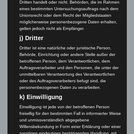
Kunst trifft Weingenuss: Barbara-Susann Mehring zeigt ihre
Dritten handelt oder nicht. Behörden, die im Rahmen
Werke im Jacques’ Wein-Depot Isernhagen
eines bestimmten Untersuchungsauftrags nach dem
8. August 2026
Unionsrecht oder dem Recht der Mitgliedstaaten
möglicherweise personenbezogene Daten erhalten,
A2: Zweite Turbobaustelle startet zwischen Hannover-West
gelten jedoch nicht als Empfänger.
und Bothfeld
j) Dritter
8. August 2026
Dritter ist eine natürliche oder juristische Person,
Niedersachsen: Feuerwehrkräfte kehren nach
Behörde, Einrichtung oder andere Stelle außer der
Waldbrandeinsatz aus Spanien zurück
betroffenen Person, dem Verantwortlichen, dem
7. August 2026
Auftragsverarbeiter und den Personen, die unter der
unmittelbaren Verantwortung des Verantwortlichen
Hannover: Erste Tigermücken-Population in Niedersachsen
oder des Auftragsverarbeiters befugt sind, die
entdeckt
personenbezogenen Daten zu verarbeiten.
7. August 2026
k) Einwilligung
Brand im „Haus der Begegnung“ in Neuwarmbüchen schnell
eingedämmt
Einwilligung ist jede von der betroffenen Person
6. August 2026
freiwillig für den bestimmten Fall in informierter Weise
und unmissverständlich abgegebene
Region Hannover: 21 neue Notfallsanitäter starten beim
Willensbekundung in Form einer Erklärung oder einer
Roten Kreuz
sonstigen eindeutigen bestätigenden Handlung, mit