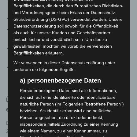
Begrifflichkeiten, die durch den Europäischen Richtlinien-
Heißgetränke)
und Verordnungsgeber beim Erlass der Datenschutz-
Kinderhaus Kaltenweide (Waffeln)
Grundverordnung (DS-GVO) verwendet wurden. Unsere
Datenschutzerklärung soll sowohl für die Öffentlichkeit
Margeritenhof, Tegeler Pflege & Gesundheit (Kakao &
als auch für unsere Kunden und Geschäftspartner
Popcorn)
einfach lesbar und verständlich sein. Um dies zu
gewährleisten, möchten wir vorab die verwendeten
Treckerclub Kaltenweide von 1988 e.V. (Ausstellung
Begrifflichkeiten erläutern.
historischer Traktoren)
Wir verwenden in dieser Datenschutzerklärung unter
Young Spirit Orchestra (YSO) des Schützenvereins
anderem die folgenden Begriffe:
Kaltenweide von 1903 e.V. (Live-Musik)
a) personenbezogene Daten
sowie viele weitere Unterstützende aus dem Ort.
Personenbezogene Daten sind alle Informationen,
die sich auf eine identifizierte oder identifizierbare
Über den Verein Bürger für Kaltenweide
natürliche Person (im Folgenden "betroffene Person")
e.V.
beziehen. Als identifizierbar wird eine natürliche
Person angesehen, die direkt oder indirekt,
Der Verein Bürger für Kaltenweide e.V. wurde im Februar
insbesondere mittels Zuordnung zu einer Kennung
2013 von engagierten Bürgerinnen und Bürgern
wie einem Namen, zu einer Kennnummer, zu