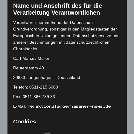
November 2022
(167)
Name und Anschrift des für die
Verarbeitung Verantwortlichen
Oktober 2022
(166)
September 2022
(205)
Verantwortlicher im Sinne der Datenschutz-
Grundverordnung, sonstiger in den Mitgliedstaaten der
August 2022
(166)
Europäischen Union geltenden Datenschutzgesetze und
Juli 2022
(133)
anderer Bestimmungen mit datenschutzrechtlichem
Juni 2022
(167)
Charakter ist:
Mai 2022
(177)
Carl-Marcus Müller
April 2022
(198)
Reuterdamm 49
März 2022
(221)
30853 Langenhagen - Deutschland
Februar 2022
(189)
Telefon: 0511-215 6000
Januar 2022
(190)
Fax: 0511-866 789 33
Dezember 2021
(204)
E-Mail:
November 2021
(215)
Oktober 2021
(171)
Cookies
September 2021
(180)
Die Internetseiten verwenden Cookies. Cookies sind