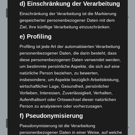
d) Einschränkung der Verarbeitung
Kategorien
Einschränkung der Verarbeitung ist die Markierung
gespeicherter personenbezogener Daten mit dem
Blaulicht
2.797
Ziel, ihre künftige Verarbeitung einzuschränken.
Corona-News
712
e) Profiling
Hannover und Region
5.034
Profiling ist jede Art der automatisierten Verarbeitung
Langenhagen und Ortsteile
3.249
personenbezogener Daten, die darin besteht, dass
diese personenbezogenen Daten verwendet werden,
Leserbriefe
1
um bestimmte persönliche Aspekte, die sich auf eine
Menschen
2
natürliche Person beziehen, zu bewerten,
insbesondere, um Aspekte bezüglich Arbeitsleistung,
Über uns
1
wirtschaftlicher Lage, Gesundheit, persönlicher
Veranstaltungen
1.887
Vorlieben, Interessen, Zuverlässigkeit, Verhalten,
Welt
1.269
Aufenthaltsort oder Ortswechsel dieser natürlichen
Person zu analysieren oder vorherzusagen.
f) Pseudonymisierung
Archiv
Pseudonymisierung ist die Verarbeitung
personenbezogener Daten in einer Weise, auf welche