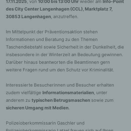
17.11.2025
, von
10:00 bis 13:00 Uhr
wieder am
Info-Point
des City Center Langenhagen (CCL), Marktplatz 7,
30853 Langenhagen
, anzutreffen.
Im Mittelpunkt der Präventionsaktion stehen
Informationen und Beratung zu den Themen
Taschendiebstahl sowie Sicherheit in der Dunkelheit, die
insbesondere in der Winterzeit an Bedeutung gewinnen.
Darüber hinaus beantworten die Beamtinnen gern
weitere Fragen rund um den Schutz vor Kriminalität.
Interessierte Besucherinnen und Besucher erhalten
zudem vielfältige
Informationsmaterialien
, unter
anderem zu
typischen Betrugsmaschen
sowie zum
sicheren Umgang mit Medien
.
Polizeioberkommissarin Gaschler und
Polizeioberkommissarin Latzel freuen sich auf Ihren