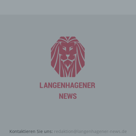
Mittels eines Cookies können die Informationen und
Angebote auf unserer Internetseite im Sinne des
Benutzers optimiert werden. Cookies ermöglichen uns,
wie bereits erwähnt, die Benutzer unserer Internetseite
wiederzuerkennen. Zweck dieser Wiedererkennung ist
es, den Nutzern die Verwendung unserer Internetseite
zu erleichtern. Der Benutzer einer Internetseite, die
Cookies verwendet, muss beispielsweise nicht bei jedem
Besuch der Internetseite erneut seine Zugangsdaten
eingeben, weil dies von der Internetseite und dem auf
dem Computersystem des Benutzers abgelegten Cookie
übernommen wird. Ein weiteres Beispiel ist das Cookie
eines Warenkorbes im Online-Shop. Der Online-Shop
merkt sich die Artikel, die ein Kunde in den virtuellen
Warenkorb gelegt hat, über ein Cookie.
Die betroffene Person kann die Setzung von Cookies
durch unsere Internetseite jederzeit mittels einer
entsprechenden Einstellung des genutzten
Internetbrowsers verhindern und damit der Setzung von
Kontaktieren Sie uns:
redaktion@langenhagener-news.de
Cookies dauerhaft widersprechen. Ferner können