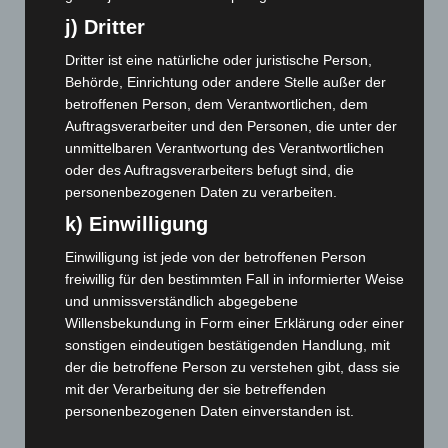
Februar 2024
(103)
j) Dritter
Januar 2024
(111)
Dritter ist eine natürliche oder juristische Person,
Dezember 2023
(130)
Behörde, Einrichtung oder andere Stelle außer der
November 2023
(130)
betroffenen Person, dem Verantwortlichen, dem
Auftragsverarbeiter und den Personen, die unter der
Oktober 2023
(114)
unmittelbaren Verantwortung des Verantwortlichen
September 2023
(133)
oder des Auftragsverarbeiters befugt sind, die
August 2023
(134)
personenbezogenen Daten zu verarbeiten.
Juli 2023
(118)
k) Einwilligung
Juni 2023
(142)
Einwilligung ist jede von der betroffenen Person
Mai 2023
(139)
freiwillig für den bestimmten Fall in informierter Weise
und unmissverständlich abgegebene
April 2023
(155)
Willensbekundung in Form einer Erklärung oder einer
März 2023
(174)
sonstigen eindeutigen bestätigenden Handlung, mit
der die betroffene Person zu verstehen gibt, dass sie
Februar 2023
(154)
mit der Verarbeitung der sie betreffenden
Januar 2023
(140)
personenbezogenen Daten einverstanden ist.
Dezember 2022
(130)