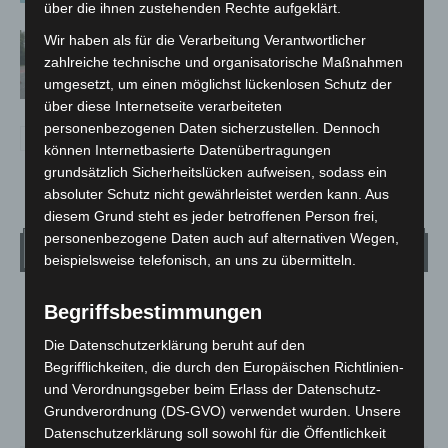
über die ihnen zustehenden Rechte aufgeklärt.
Hannover: Polizei stoppt 166
Wir haben als für die Verarbeitung Verantwortlicher
zahlreiche technische und organisatorische Maßnahmen
Trunkenheitsfahrten bei
umgesetzt, um einen möglichst lückenlosen Schutz der
Großkontrolle
über diese Internetseite verarbeiteten
personenbezogenen Daten sicherzustellen. Dennoch
können Internetbasierte Datenübertragungen
grundsätzlich Sicherheitslücken aufweisen, sodass ein
absoluter Schutz nicht gewährleistet werden kann. Aus
diesem Grund steht es jeder betroffenen Person frei,
personenbezogene Daten auch auf alternativen Wegen,
Wetter
beispielsweise telefonisch, an uns zu übermitteln.
LANGENHAGEN
Begriffsbestimmungen
Klarer Himmel
Die Datenschutzerklärung beruht auf den
°
22.7
Begrifflichkeiten, die durch den Europäischen Richtlinien-
°
C
21.9
und Verordnungsgeber beim Erlass der Datenschutz-
°
21.6
Grundverordnung (DS-GVO) verwendet wurden. Unsere
Datenschutzerklärung soll sowohl für die Öffentlichkeit