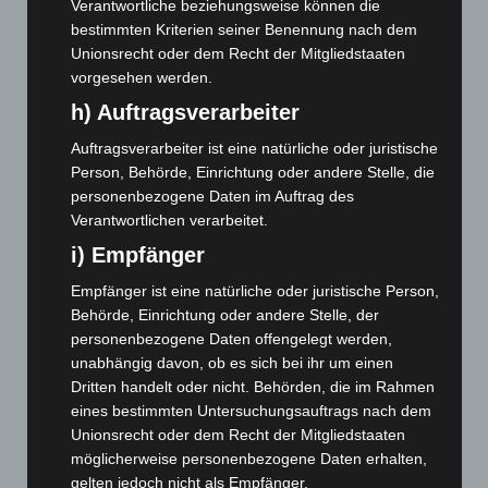
Verantwortliche beziehungsweise können die
Mai 2025
(112)
bestimmten Kriterien seiner Benennung nach dem
April 2025
(88)
Unionsrecht oder dem Recht der Mitgliedstaaten
März 2025
(111)
vorgesehen werden.
Februar 2025
(96)
h) Auftragsverarbeiter
Januar 2025
(88)
Auftragsverarbeiter ist eine natürliche oder juristische
Dezember 2024
(89)
Person, Behörde, Einrichtung oder andere Stelle, die
personenbezogene Daten im Auftrag des
November 2024
(94)
Verantwortlichen verarbeitet.
Oktober 2024
(93)
i) Empfänger
September 2024
(112)
Empfänger ist eine natürliche oder juristische Person,
August 2024
(107)
Behörde, Einrichtung oder andere Stelle, der
Juli 2024
(89)
personenbezogene Daten offengelegt werden,
unabhängig davon, ob es sich bei ihr um einen
Juni 2024
(107)
Dritten handelt oder nicht. Behörden, die im Rahmen
Mai 2024
(149)
eines bestimmten Untersuchungsauftrags nach dem
April 2024
(102)
Unionsrecht oder dem Recht der Mitgliedstaaten
möglicherweise personenbezogene Daten erhalten,
März 2024
(103)
gelten jedoch nicht als Empfänger.