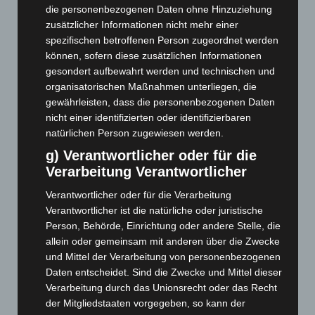
August 2026
(9)
die personenbezogenen Daten ohne Hinzuziehung
Juli 2026
(73)
zusätzlicher Informationen nicht mehr einer
spezifischen betroffenen Person zugeordnet werden
Juni 2026
(139)
können, sofern diese zusätzlichen Informationen
Mai 2026
(99)
gesondert aufbewahrt werden und technischen und
organisatorischen Maßnahmen unterliegen, die
April 2026
(99)
gewährleisten, dass die personenbezogenen Daten
März 2026
(115)
nicht einer identifizierten oder identifizierbaren
Februar 2026
(109)
natürlichen Person zugewiesen werden.
Januar 2026
(122)
g) Verantwortlicher oder für die
Verarbeitung Verantwortlicher
Dezember 2025
(103)
November 2025
(114)
Verantwortlicher oder für die Verarbeitung
Verantwortlicher ist die natürliche oder juristische
Oktober 2025
(112)
Person, Behörde, Einrichtung oder andere Stelle, die
September 2025
(93)
allein oder gemeinsam mit anderen über die Zwecke
August 2025
(90)
und Mittel der Verarbeitung von personenbezogenen
Daten entscheidet. Sind die Zwecke und Mittel dieser
Juli 2025
(90)
Verarbeitung durch das Unionsrecht oder das Recht
Juni 2025
(103)
der Mitgliedstaaten vorgegeben, so kann der