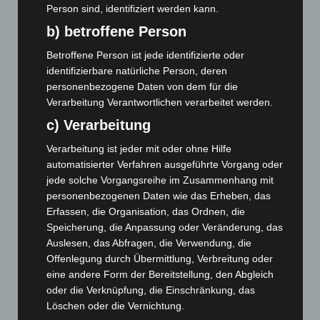
5. August 2026
Person sind, identifiziert werden kann.
b) betroffene Person
Gasleitung bei McDonald’s-Umbau in Langenhagen
beschädigt
Betroffene Person ist jede identifizierte oder
5. August 2026
identifizierbare natürliche Person, deren
personenbezogene Daten von dem für die
Anklage nach Abschaltung von „Archetyp Market“ erhoben
Verarbeitung Verantwortlichen verarbeitet werden.
3. August 2026
c) Verarbeitung
Hannover: Polizei stoppt 166 Trunkenheitsfahrten bei
Verarbeitung ist jeder mit oder ohne Hilfe
Großkontrolle
automatisierter Verfahren ausgeführte Vorgang oder
2. August 2026
jede solche Vorgangsreihe im Zusammenhang mit
personenbezogenen Daten wie das Erheben, das
Hannover Klassik Open Air 2026: Französische Oper im
Erfassen, die Organisation, das Ordnen, die
Maschpark
Speicherung, die Anpassung oder Veränderung, das
2. August 2026
Auslesen, das Abfragen, die Verwendung, die
Offenlegung durch Übermittlung, Verbreitung oder
Schwarz Digits und Zscaler starten souveräne Cloud-
eine andere Form der Bereitstellung, den Abgleich
Sicherheitsplattform für Europa
oder die Verknüpfung, die Einschränkung, das
2. August 2026
Löschen oder die Vernichtung.