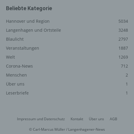
unsere Internetseite gelangt (sogenannte Referrer), (4)
Beliebte Kategorie
die Unterwebseiten, welche über ein zugreifendes
System auf unserer Internetseite angesteuert werden,
Hannover und Region
5034
(5) das Datum und die Uhrzeit eines Zugriffs auf die
Internetseite, (6) eine Internet-Protokoll-Adresse (IP-
Langenhagen und Ortsteile
3248
Adresse), (7) der Internet-Service-Provider des
Blaulicht
2797
zugreifenden Systems und (8) sonstige ähnliche Daten
Veranstaltungen
1887
und Informationen, die der Gefahrenabwehr im Falle von
Angriffen auf unsere informationstechnologischen
Welt
1269
Systeme dienen.
Corona-News
712
Bei der Nutzung dieser allgemeinen Daten und
Menschen
2
Informationen ziehen wird keine Rückschlüsse auf die
Über uns
1
betroffene Person. Diese Informationen werden vielmehr
benötigt, um (1) die Inhalte unserer Internetseite korrekt
Leserbriefe
1
auszuliefern, (2) die Inhalte unserer Internetseite sowie
die Werbung für diese zu optimieren, (3) die dauerhafte
Funktionsfähigkeit unserer informationstechnologischen
Systeme und der Technik unserer Internetseite zu
Impressum und Datenschutz
Kontakt
Über uns
AGB
gewährleisten sowie (4) um Strafverfolgungsbehörden
© Carl-Marcus Müller / Langenhagener-News
im Falle eines Cyberangriffes die zur Strafverfolgung