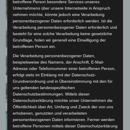
betroffene Person besondere Services unseres
Region Hannover: 21 neue
Unternehmens über unsere Internetseite in Anspruch
Notfallsanitäter starten beim Roten
nehmen möchte, könnte jedoch eine Verarbeitung
Kreuz
personenbezogener Daten erforderlich werden. Ist die
Verarbeitung personenbezogener Daten erforderlich und
Mann läuft mit Hockeyschläger über
besteht für eine solche Verarbeitung keine gesetzliche
A7 – Polizei sucht Zeugen
Grundlage, holen wir generell eine Einwilligung der
betroffenen Person ein.
Die Verarbeitung personenbezogener Daten,
Celle: Mensch stirbt bei Bagger-Unfall
beispielsweise des Namens, der Anschrift, E-Mail-
auf Baustelle
Adresse oder Telefonnummer einer betroffenen Person,
erfolgt stets im Einklang mit der Datenschutz-
Grundverordnung und in Übereinstimmung mit den für
Gasleitung bei McDonald’s-Umbau in
uns geltenden landesspezifischen
Langenhagen beschädigt
Datenschutzbestimmungen. Mittels dieser
Datenschutzerklärung möchte unser Unternehmen die
Öffentlichkeit über Art, Umfang und Zweck der von uns
erhobenen, genutzten und verarbeiteten
Anklage nach Abschaltung von
personenbezogenen Daten informieren. Ferner werden
„Archetyp Market“ erhoben
betroffene Personen mittels dieser Datenschutzerklärung