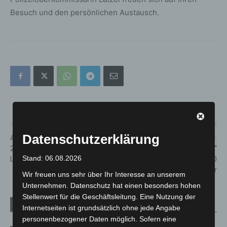
Besuch und den persönlichen Austausch.
Vorheriger Artikel
Nächster Artikel
Datenschutzerklärung
Adventszauber Kaltenweide
Hannovers Ausstellungserfolg:
2025: Gemeinschaft im
„Love You for Infinity“
Stand: 06.08.2026
Lichterglanz
begeistert mehr als 80.000
Besucherinnen und Besucher
Wir freuen uns sehr über Ihr Interesse an unserem
Unternehmen. Datenschutz hat einen besonders hohen
Stellenwert für die Geschäftsleitung. Eine Nutzung der
Verwandte Artikel
Mehr vom Autor
Internetseiten ist grundsätzlich ohne jede Angabe
personenbezogener Daten möglich. Sofern eine