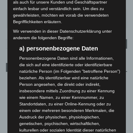
als auch für unsere Kunden und Geschäftspartner
62%
3.6m/s
4%
einfach lesbar und verständlich sein. Um dies zu
gewährleisten, möchten wir vorab die verwendeten
DO.
FR.
SA.
SO.
MO.
29
°
25
°
27
°
32
°
35
°
Begrifflichkeiten erläutern.
Wir verwenden in dieser Datenschutzerklärung unter
anderem die folgenden Begriffe:
a) personenbezogene Daten
Personenbezogene Daten sind alle Informationen,
die sich auf eine identifizierte oder identifizierbare
Aktuelle Beiträge
natürliche Person (im Folgenden "betroffene Person")
beziehen. Als identifizierbar wird eine natürliche
Region Hannover: 21 neue Notfallsanitäter starten beim
Person angesehen, die direkt oder indirekt,
Roten Kreuz
insbesondere mittels Zuordnung zu einer Kennung
5. August 2026
wie einem Namen, zu einer Kennnummer, zu
Mann läuft mit Hockeyschläger über A7 – Polizei sucht
Standortdaten, zu einer Online-Kennung oder zu
Zeugen
einem oder mehreren besonderen Merkmalen, die
5. August 2026
Ausdruck der physischen, physiologischen,
genetischen, psychischen, wirtschaftlichen,
Celle: Mensch stirbt bei Bagger-Unfall auf Baustelle
kulturellen oder sozialen Identität dieser natürlichen