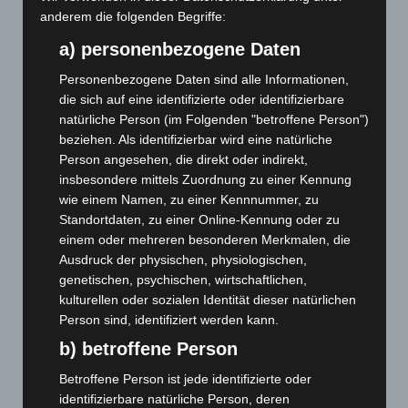
anderem die folgenden Begriffe:
Hannover: Erste Tigermücken-Population in Niedersachsen
entdeckt
a) personenbezogene Daten
7. August 2026
Personenbezogene Daten sind alle Informationen,
die sich auf eine identifizierte oder identifizierbare
Brand im „Haus der Begegnung“ in Neuwarmbüchen schnell
natürliche Person (im Folgenden "betroffene Person")
eingedämmt
beziehen. Als identifizierbar wird eine natürliche
6. August 2026
Person angesehen, die direkt oder indirekt,
Region Hannover: 21 neue Notfallsanitäter starten beim
insbesondere mittels Zuordnung zu einer Kennung
Roten Kreuz
wie einem Namen, zu einer Kennnummer, zu
5. August 2026
Standortdaten, zu einer Online-Kennung oder zu
einem oder mehreren besonderen Merkmalen, die
Mann läuft mit Hockeyschläger über A7 – Polizei sucht
Ausdruck der physischen, physiologischen,
Zeugen
genetischen, psychischen, wirtschaftlichen,
5. August 2026
kulturellen oder sozialen Identität dieser natürlichen
Person sind, identifiziert werden kann.
Celle: Mensch stirbt bei Bagger-Unfall auf Baustelle
b) betroffene Person
5. August 2026
Betroffene Person ist jede identifizierte oder
identifizierbare natürliche Person, deren