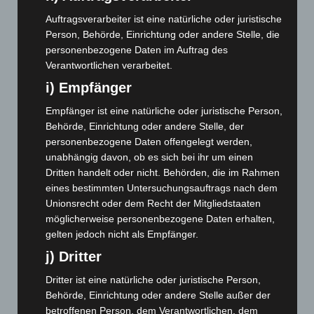
Januar 2024
(111)
Auftragsverarbeiter ist eine natürliche oder juristische
Dezember 2023
(130)
Person, Behörde, Einrichtung oder andere Stelle, die
personenbezogene Daten im Auftrag des
November 2023
(130)
Verantwortlichen verarbeitet.
Oktober 2023
(114)
i) Empfänger
September 2023
(133)
Empfänger ist eine natürliche oder juristische Person,
August 2023
(134)
Behörde, Einrichtung oder andere Stelle, der
Juli 2023
(118)
personenbezogene Daten offengelegt werden,
unabhängig davon, ob es sich bei ihr um einen
Juni 2023
(142)
Dritten handelt oder nicht. Behörden, die im Rahmen
Mai 2023
(139)
eines bestimmten Untersuchungsauftrags nach dem
April 2023
(155)
Unionsrecht oder dem Recht der Mitgliedstaaten
möglicherweise personenbezogene Daten erhalten,
März 2023
(174)
gelten jedoch nicht als Empfänger.
Februar 2023
(154)
j) Dritter
Januar 2023
(140)
Dritter ist eine natürliche oder juristische Person,
Dezember 2022
(130)
Behörde, Einrichtung oder andere Stelle außer der
November 2022
(167)
betroffenen Person, dem Verantwortlichen, dem