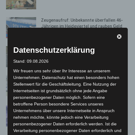
Zeugenaufruf: Unbekannte überfallen 46-
Jährigen im Heideviertel und rauben Geld
14. Oktober 2020
Datenschutzerklärung
Donnerstag: Zahlreiche städtische
Einrichtungen von Streik betroffen
Stand: 09.08.2026
14. Oktober 2020
Wir freuen uns sehr über Ihr Interesse an unserem
Unternehmen. Datenschutz hat einen besonders hohen
Hundenasen im Corona-Test –
Gesundheitsministerin besucht
Stellenwert für die Geschäftsleitung. Eine Nutzung der
Modellprojekt
Internetseiten ist grundsätzlich ohne jede Angabe
14. Oktober 2020
personenbezogener Daten möglich. Sofern eine
betroffene Person besondere Services unseres
Oktopus „Otto“ bezieht sein neues Zuhause
Unternehmens über unsere Internetseite in Anspruch
im SEA LIFE Hannover
nehmen möchte, könnte jedoch eine Verarbeitung
14. Oktober 2020
personenbezogener Daten erforderlich werden. Ist die
Verarbeitung personenbezogener Daten erforderlich und