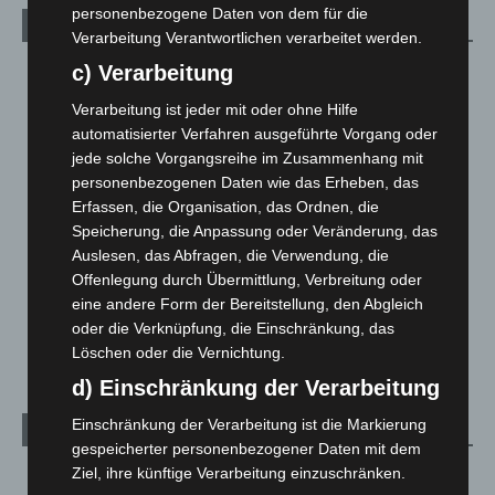
personenbezogene Daten von dem für die
Kategorien
Verarbeitung Verantwortlichen verarbeitet werden.
c) Verarbeitung
Blaulicht
2.799
Corona-News
712
Verarbeitung ist jeder mit oder ohne Hilfe
automatisierter Verfahren ausgeführte Vorgang oder
Hannover und Region
5.039
jede solche Vorgangsreihe im Zusammenhang mit
Langenhagen und Ortsteile
3.252
personenbezogenen Daten wie das Erheben, das
Leserbriefe
1
Erfassen, die Organisation, das Ordnen, die
Speicherung, die Anpassung oder Veränderung, das
Menschen
2
Auslesen, das Abfragen, die Verwendung, die
Über uns
1
Offenlegung durch Übermittlung, Verbreitung oder
Veranstaltungen
1.888
eine andere Form der Bereitstellung, den Abgleich
oder die Verknüpfung, die Einschränkung, das
Welt
1.271
Löschen oder die Vernichtung.
d) Einschränkung der Verarbeitung
Einschränkung der Verarbeitung ist die Markierung
Archiv
gespeicherter personenbezogener Daten mit dem
Ziel, ihre künftige Verarbeitung einzuschränken.
August 2026
(14)