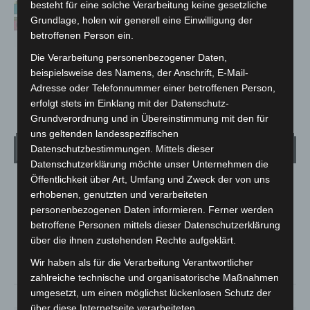
besteht für eine solche Verarbeitung keine gesetzliche
Jugendtreff Engelbostel-Schulenburg
erhält sechsfarbige Fassade
Grundlage, holen wir generell eine Einwilligung der
14. Oktober 2020
betroffenen Person ein.
Die Verarbeitung personenbezogener Daten,
beispielsweise des Namens, der Anschrift, E-Mail-
Adresse oder Telefonnummer einer betroffenen Person,
693
694
695
erfolgt stets im Einklang mit der Datenschutz-
Grundverordnung und in Übereinstimmung mit den für
uns geltenden landesspezifischen
Wetter
Datenschutzbestimmungen. Mittels dieser
Datenschutzerklärung möchte unser Unternehmen die
Öffentlichkeit über Art, Umfang und Zweck der von uns
LANGENHAGEN
erhobenen, genutzten und verarbeiteten
Klarer Himmel
personenbezogenen Daten informieren. Ferner werden
betroffene Personen mittels dieser Datenschutzerklärung
°
21.1
°
C
20.3
über die ihnen zustehenden Rechte aufgeklärt.
°
20.1
Wir haben als für die Verarbeitung Verantwortlicher
zahlreiche technische und organisatorische Maßnahmen
umgesetzt, um einen möglichst lückenlosen Schutz der
59%
1.8m/s
5%
über diese Internetseite verarbeiteten