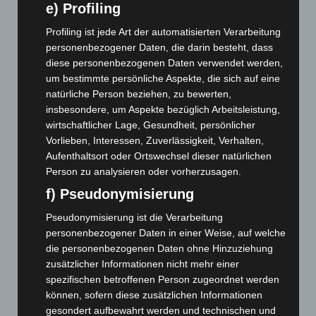
e) Profiling
Juli 2026
(73)
Juni 2026
(139)
Profiling ist jede Art der automatisierten Verarbeitung
personenbezogener Daten, die darin besteht, dass
Mai 2026
(99)
diese personenbezogenen Daten verwendet werden,
April 2026
(99)
um bestimmte persönliche Aspekte, die sich auf eine
März 2026
(115)
natürliche Person beziehen, zu bewerten,
insbesondere, um Aspekte bezüglich Arbeitsleistung,
Februar 2026
(109)
wirtschaftlicher Lage, Gesundheit, persönlicher
Januar 2026
(122)
Vorlieben, Interessen, Zuverlässigkeit, Verhalten,
Aufenthaltsort oder Ortswechsel dieser natürlichen
Dezember 2025
(103)
Person zu analysieren oder vorherzusagen.
November 2025
(114)
f) Pseudonymisierung
Oktober 2025
(112)
Pseudonymisierung ist die Verarbeitung
September 2025
(93)
personenbezogener Daten in einer Weise, auf welche
August 2025
(90)
die personenbezogenen Daten ohne Hinzuziehung
Juli 2025
(90)
zusätzlicher Informationen nicht mehr einer
spezifischen betroffenen Person zugeordnet werden
Juni 2025
(103)
können, sofern diese zusätzlichen Informationen
Mai 2025
(112)
gesondert aufbewahrt werden und technischen und