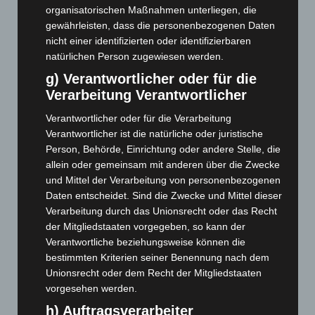
organisatorischen Maßnahmen unterliegen, die
April 2025
(88)
gewährleisten, dass die personenbezogenen Daten
März 2025
(111)
nicht einer identifizierten oder identifizierbaren
Februar 2025
(96)
natürlichen Person zugewiesen werden.
Januar 2025
(88)
g) Verantwortlicher oder für die
Verarbeitung Verantwortlicher
Dezember 2024
(89)
November 2024
(94)
Verantwortlicher oder für die Verarbeitung
Verantwortlicher ist die natürliche oder juristische
Oktober 2024
(93)
Person, Behörde, Einrichtung oder andere Stelle, die
September 2024
(112)
allein oder gemeinsam mit anderen über die Zwecke
August 2024
(107)
und Mittel der Verarbeitung von personenbezogenen
Daten entscheidet. Sind die Zwecke und Mittel dieser
Juli 2024
(89)
Verarbeitung durch das Unionsrecht oder das Recht
Juni 2024
(107)
der Mitgliedstaaten vorgegeben, so kann der
Verantwortliche beziehungsweise können die
Mai 2024
(149)
bestimmten Kriterien seiner Benennung nach dem
April 2024
(102)
Unionsrecht oder dem Recht der Mitgliedstaaten
März 2024
(103)
vorgesehen werden.
Februar 2024
(103)
h) Auftragsverarbeiter