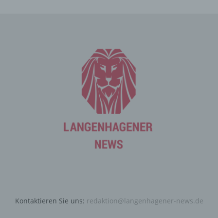
Cookies. Viele Cookies enthalten eine sogenannte
Cookie-ID. Eine Cookie-ID ist eine eindeutige Kennung
des Cookies. Sie besteht aus einer Zeichenfolge, durch
welche Internetseiten und Server dem konkreten
Internetbrowser zugeordnet werden können, in dem das
Cookie gespeichert wurde. Dies ermöglicht es den
besuchten Internetseiten und Servern, den individuellen
Browser der betroffenen Person von anderen
Internetbrowsern, die andere Cookies enthalten, zu
unterscheiden. Ein bestimmter Internetbrowser kann
über die eindeutige Cookie-ID wiedererkannt und
identifiziert werden.
Durch den Einsatz von Cookies kann den Nutzern dieser
Internetseite nutzerfreundlichere Services bereitstellen,
die ohne die Cookie-Setzung nicht möglich wären.
Mittels eines Cookies können die Informationen und
Angebote auf unserer Internetseite im Sinne des
Benutzers optimiert werden. Cookies ermöglichen uns,
Kontaktieren Sie uns:
redaktion@langenhagener-news.de
wie bereits erwähnt, die Benutzer unserer Internetseite
wiederzuerkennen. Zweck dieser Wiedererkennung ist