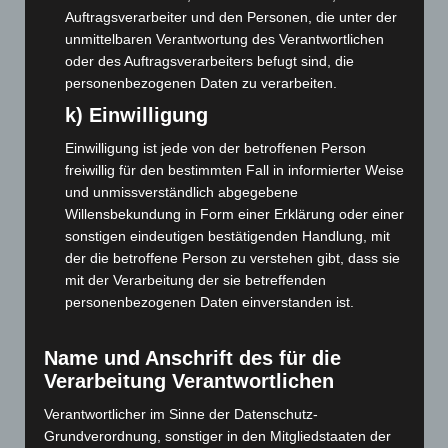
Auftragsverarbeiter und den Personen, die unter der
Oktober 2022
(166)
unmittelbaren Verantwortung des Verantwortlichen
September 2022
(205)
oder des Auftragsverarbeiters befugt sind, die
August 2022
(166)
personenbezogenen Daten zu verarbeiten.
Juli 2022
(133)
k) Einwilligung
Juni 2022
(167)
Einwilligung ist jede von der betroffenen Person
Mai 2022
(177)
freiwillig für den bestimmten Fall in informierter Weise
und unmissverständlich abgegebene
April 2022
(198)
Willensbekundung in Form einer Erklärung oder einer
März 2022
(221)
sonstigen eindeutigen bestätigenden Handlung, mit
der die betroffene Person zu verstehen gibt, dass sie
Februar 2022
(189)
mit der Verarbeitung der sie betreffenden
Januar 2022
(190)
personenbezogenen Daten einverstanden ist.
Dezember 2021
(204)
November 2021
(215)
Name und Anschrift des für die
Verarbeitung Verantwortlichen
Oktober 2021
(171)
September 2021
(180)
Verantwortlicher im Sinne der Datenschutz-
Grundverordnung, sonstiger in den Mitgliedstaaten der
August 2021
(154)