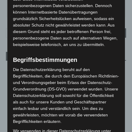
SO.
MO.
DI.
MI.
DO.
personenbezogenen Daten sicherzustellen. Dennoch
33
°
27
°
24
°
27
°
31
°
können Internetbasierte Datenübertragungen
grundsätzlich Sicherheitslücken aufweisen, sodass ein
absoluter Schutz nicht gewährleistet werden kann. Aus
diesem Grund steht es jeder betroffenen Person frei,
personenbezogene Daten auch auf alternativen Wegen,
beispielsweise telefonisch, an uns zu übermitteln.
Aktuelle Beiträge
Begriffsbestimmungen
Kunst trifft Weingenuss: Barbara-Susann Mehring zeigt ihre
Die Datenschutzerklärung beruht auf den
Werke im Jacques’ Wein-Depot Isernhagen
Begrifflichkeiten, die durch den Europäischen Richtlinien-
8. August 2026
und Verordnungsgeber beim Erlass der Datenschutz-
Grundverordnung (DS-GVO) verwendet wurden. Unsere
A2: Zweite Turbobaustelle startet zwischen Hannover-West
Datenschutzerklärung soll sowohl für die Öffentlichkeit
und Bothfeld
als auch für unsere Kunden und Geschäftspartner
8. August 2026
einfach lesbar und verständlich sein. Um dies zu
gewährleisten, möchten wir vorab die verwendeten
Niedersachsen: Feuerwehrkräfte kehren nach
Begrifflichkeiten erläutern.
Waldbrandeinsatz aus Spanien zurück
7. August 2026
Wir verwenden in dieser Datenschutzerklärung unter