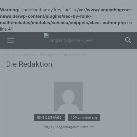
Warning
: Undefined array key "url" in
/var/www/langenhagener-
news.de/wp-content/plugins/seo-by-rank-
math/includes/modules/schema/snippets/class-author.php
on
line
41
Start
Autoren
Beiträge von Die Redaktion
Die Redaktion
8548 BEITRÄGE
10 Kommentare
https://langenhagener-news.de