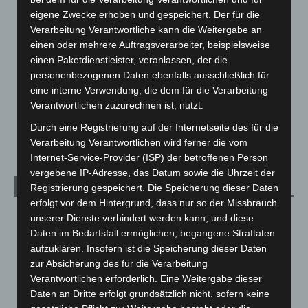
Hannover und Region
5.035
eigene Zwecke erhoben und gespeichert. Der für die
Langenhagen und Ortsteile
3.249
Verarbeitung Verantwortliche kann die Weitergabe an
einen oder mehrere Auftragsverarbeiter, beispielsweise
Leserbriefe
1
einen Paketdienstleister, veranlassen, der die
Menschen
2
personenbezogenen Daten ebenfalls ausschließlich für
Über uns
1
eine interne Verwendung, die dem für die Verarbeitung
Verantwortlichen zuzurechnen ist, nutzt.
Veranstaltungen
1.887
Durch eine Registrierung auf der Internetseite des für die
Welt
1.269
Verarbeitung Verantwortlichen wird ferner die vom
Internet-Service-Provider (ISP) der betroffenen Person
vergebene IP-Adresse, das Datum sowie die Uhrzeit der
Archiv
Registrierung gespeichert. Die Speicherung dieser Daten
erfolgt vor dem Hintergrund, dass nur so der Missbrauch
August 2026
(10)
unserer Dienste verhindert werden kann, und diese
Daten im Bedarfsfall ermöglichen, begangene Straftaten
Juli 2026
(73)
aufzuklären. Insofern ist die Speicherung dieser Daten
Juni 2026
(139)
zur Absicherung des für die Verarbeitung
Mai 2026
(99)
Verantwortlichen erforderlich. Eine Weitergabe dieser
Daten an Dritte erfolgt grundsätzlich nicht, sofern keine
April 2026
(99)