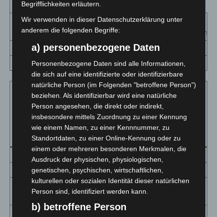
Begrifflichkeiten erläutern.
Niedersachsen
Wir verwenden in dieser Datenschutzerklärung unter
7-
Fälle
Verstorbene**
Genesene***
anderem die folgenden Begriffe:
Tagesinzidenz
a) personenbezogene Daten
105764
1946
84534
92,1
(+1502*)
(+62*)
(+1164*)
Personenbezogene Daten sind alle Informationen,
die sich auf eine identifizierte oder identifizierbare
natürliche Person (im Folgenden "betroffene Person")
Gesamt
Gesamtzahl
7
beziehen. Als identifizierbar wird eine natürliche
Landkreise,
Inzidenz
Person angesehen, die direkt oder indirekt,
Gesamtzahl
der Fälle
T
kreisfreie
pro
insbesondere mittels Zuordnung zu einer Kennung
der Fälle
der letzten
p
Städte
100.000
wie einem Namen, zu einer Kennnummer, zu
7 Tage
E
Standortdaten, zu einer Online-Kennung oder zu
Einwohner
einem oder mehreren besonderen Merkmalen, die
Ammerland
1260 (+4)
1 009,1
86
6
Ausdruck der physischen, physiologischen,
Aurich
1467 (+31)
773,4
105
5
genetischen, psychischen, wirtschaftlichen,
kulturellen oder sozialen Identität dieser natürlichen
Braunschweig,
2352 (+51)
943,0
197
7
Person sind, identifiziert werden kann.
Stadt
b) betroffene Person
Celle
1694 (+20)
946,3
120
6