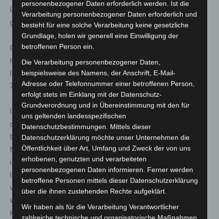
personenbezogener Daten erforderlich werden. Ist die
Über Details kann die zuständige Kommune Auskunft
Verarbeitung personenbezogener Daten erforderlich und
geben.
besteht für eine solche Verarbeitung keine gesetzliche
Grundlage, holen wir generell eine Einwilligung der
betroffenen Person ein.
Genesen sind in Niedersachsen nach einschlägiger
Hochrechnung 84.534 der bislang gemeldeten
Die Verarbeitung personenbezogener Daten,
laborbestätigten Fälle. Das entspricht einem Anteil von
beispielsweise des Namens, der Anschrift, E-Mail-
Adresse oder Telefonnummer einer betroffenen Person,
79,9 Prozent.
erfolgt stets im Einklang mit der Datenschutz-
Grundverordnung und in Übereinstimmung mit den für
In niedersächsischen Kliniken werden derzeit 1.385 mit
uns geltenden landesspezifischen
dem Virus infizierte Patientinnen und Patienten
Datenschutzbestimmungen. Mittels dieser
behandelt: Davon liegen 1.127 Erwachsene auf
Datenschutzerklärung möchte unser Unternehmen die
Öffentlichkeit über Art, Umfang und Zweck der von uns
Normalstationen, 245 Erwachsene benötigen
erhobenen, genutzten und verarbeiteten
intensivmedizinische Behandlung. Auf den
personenbezogenen Daten informieren. Ferner werden
Intensivstationen müssen 153 Erwachsene beatmet
betroffene Personen mittels dieser Datenschutzerklärung
werden, 16 davon auf einem ECMO-Platz. Zwölf Kinder
über die ihnen zustehenden Rechte aufgeklärt.
werden aktuell auf einer Normalstation behandelt, ein
Wir haben als für die Verarbeitung Verantwortlicher
Kind wird auf einer Intensivstation behandelt.
zahlreiche technische und organisatorische Maßnahmen