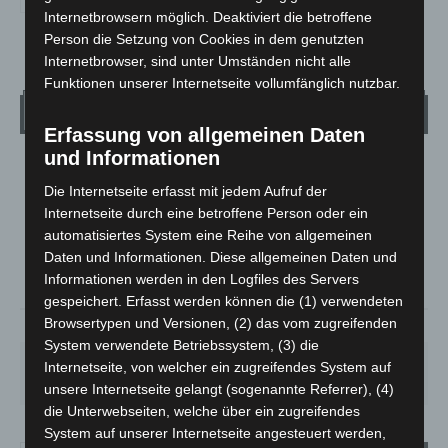
Internetbrowsern möglich. Deaktiviert die betroffene
Person die Setzung von Cookies in dem genutzten
Internetbrowser, sind unter Umständen nicht alle
Funktionen unserer Internetseite vollumfänglich nutzbar.
Wetter
Erfassung von allgemeinen Daten
und Informationen
LANGENHAGEN
Die Internetseite erfasst mit jedem Aufruf der
Ein Paar Wolken
Internetseite durch eine betroffene Person oder ein
°
16.1
°
C
automatisiertes System eine Reihe von allgemeinen
14.8
Daten und Informationen. Diese allgemeinen Daten und
°
14
Informationen werden in den Logfiles des Servers
gespeichert. Erfasst werden können die (1) verwendeten
Browsertypen und Versionen, (2) das vom zugreifenden
73%
2.2m/s
17%
System verwendete Betriebssystem, (3) die
FR.
SA.
SO.
MO.
DI.
Internetseite, von welcher ein zugreifendes System auf
25
°
26
°
31
°
35
°
20
°
unsere Internetseite gelangt (sogenannte Referrer), (4)
die Unterwebseiten, welche über ein zugreifendes
System auf unserer Internetseite angesteuert werden,