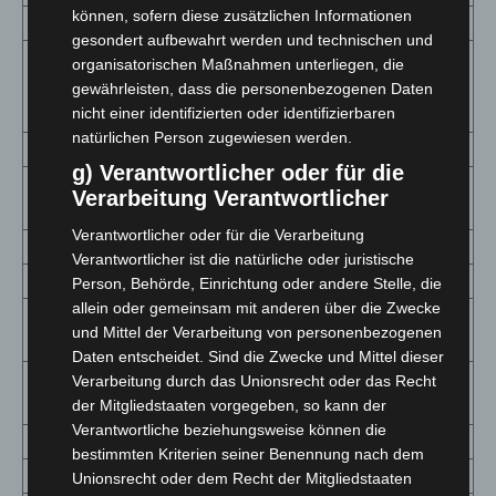
können, sofern diese zusätzlichen Informationen
Oldenburg
2464 (+48)
1 882,5
162
1
gesondert aufbewahrt werden und technischen und
Oldenburg
organisatorischen Maßnahmen unterliegen, die
(Oldb),
1760 (+33)
1 040,9
137
8
gewährleisten, dass die personenbezogenen Daten
nicht einer identifizierten oder identifizierbaren
Stadt
natürlichen Person zugewiesen werden.
Osnabrück
7884 (+72)
2 201,7
534
1
g) Verantwortlicher oder für die
Osnabrück,
Verarbeitung Verantwortlicher
3161 (+30)
1 912,8
257
1
Stadt
Verantwortlicher oder für die Verarbeitung
Osterholz
1324 (+18)
1 162,1
71
6
Verantwortlicher ist die natürliche oder juristische
Peine
1724 (+24)
1 278,9
111
8
Person, Behörde, Einrichtung oder andere Stelle, die
allein oder gemeinsam mit anderen über die Zwecke
Rotenburg
1756 (+29)
1 072,2
109
6
und Mittel der Verarbeitung von personenbezogenen
(Wümme)
Daten entscheidet. Sind die Zwecke und Mittel dieser
Salzgitter,
Verarbeitung durch das Unionsrecht oder das Recht
1772 (+27)
1 699,1
72
6
der Mitgliedstaaten vorgegeben, so kann der
Stadt
Verantwortliche beziehungsweise können die
Schaumburg
1839 (+41)
1 165,3
153
9
bestimmten Kriterien seiner Benennung nach dem
Stade
1970 (+55)
963,3
195
9
Unionsrecht oder dem Recht der Mitgliedstaaten