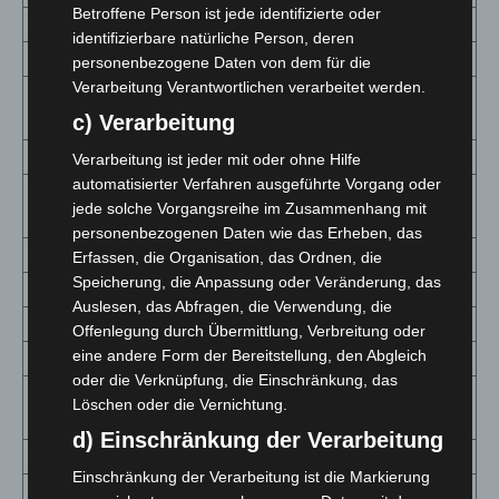
Betroffene Person ist jede identifizierte oder
Cloppenburg
5171 (+42)
3 029,6
201
1
identifizierbare natürliche Person, deren
Cuxhaven
1654
835,2
78
3
personenbezogene Daten von dem für die
Verarbeitung Verantwortlichen verarbeitet werden.
Delmenhorst,
1723 (+15)
2 221,5
77
9
c) Verarbeitung
Stadt
Diepholz
3276
1 509,1
130
5
Verarbeitung ist jeder mit oder ohne Hilfe
automatisierter Verfahren ausgeführte Vorgang oder
Emden,
420 (+4)
841,5
22
4
jede solche Vorgangsreihe im Zusammenhang mit
Stadt
personenbezogenen Daten wie das Erheben, das
Emsland
5058 (+105)
1 547,0
299
9
Erfassen, die Organisation, das Ordnen, die
Speicherung, die Anpassung oder Veränderung, das
Friesland
758 (+4)
768,0
50
5
Auslesen, das Abfragen, die Verwendung, die
Gifhorn
2069 (+71)
1 172,1
296
1
Offenlegung durch Übermittlung, Verbreitung oder
eine andere Form der Bereitstellung, den Abgleich
Goslar
992 (+14)
727,8
69
5
oder die Verknüpfung, die Einschränkung, das
Grafschaft
Löschen oder die Vernichtung.
2484 (+25)
1 811,0
228
1
Bentheim
d) Einschränkung der Verarbeitung
Göttingen
3636 (+10)
1 115,2
277
8
Einschränkung der Verarbeitung ist die Markierung
Hameln-