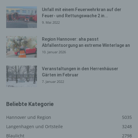
Speicherungszwecks erforderlich ist oder sofern dies
durch den Europäischen Richtlinien- und
Unfall mit einem Feuerwehrkran auf der
Verordnungsgeber oder einen anderen Gesetzgeber in
Feuer- und Rettungswache 2 in...
Gesetzen oder Vorschriften, welchen der für die
9. Mai 2022
Verarbeitung Verantwortliche unterliegt, vorgesehen
wurde.
Region Hannover: aha passt
Entfällt der Speicherungszweck oder läuft eine vom
Abfallentsorgung an extreme Winterlage an
Europäischen Richtlinien- und Verordnungsgeber oder
10. Januar 2026
einem anderen zuständigen Gesetzgeber
vorgeschriebene Speicherfrist ab, werden die
Veranstaltungen in den Herrenhäuser
personenbezogenen Daten routinemäßig und
Gärten im Februar
entsprechend den gesetzlichen Vorschriften gesperrt
7. Januar 2022
oder gelöscht.
Rechte der betroffenen Person
Beliebte Kategorie
a) Recht auf Bestätigung
Hannover und Region
5035
Jede betroffene Person hat das vom Europäischen
Langenhagen und Ortsteile
3248
Richtlinien- und Verordnungsgeber eingeräumte
Blaulicht
2798
Recht, von dem für die Verarbeitung Verantwortlichen