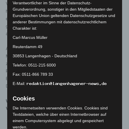
Verantwortlicher im Sinne der Datenschutz-
Veränderungen mit geringerer Fallzahl können darüber
Grundverordnung, sonstiger in den Mitgliedstaaten der
hinaus auftreten, wenn ein Krankenhaus beispielsweise
Europäischen Union geltenden Datenschutzgesetze und
einen Todesfall an das örtliche Gesundheitsamt
anderer Bestimmungen mit datenschutzrechtlichem
gemeldet hat, die bzw. der Verstorbene aber in einem
Charakter ist:
anderen Landkreis gemeldet war.
Carl-Marcus Müller
Reuterdamm 49
Als Kriterium für die Meldung „genesen“ gilt das
Meldedatum des Falles, wenn es länger als 14 Tage
30853 Langenhagen - Deutschland
zurückliegt. Die in dieser Kategorie aufgezählten
Telefon: 0511-215 6000
Patientinnen und Patienten sind außerdem weder in
Fax: 0511-866 789 33
Behandlung in einem Krankenhaus noch verstorben.
E-Mail:
Diese Kriterien legt auch das RKI an.
Cookies
Weitere Informationen zum Corona-
Die Internetseiten verwenden Cookies. Cookies sind
Virus
:
www.niedersachsen.de/coronavirus
Textdateien, welche über einen Internetbrowser auf
einem Computersystem abgelegt und gespeichert
werden.