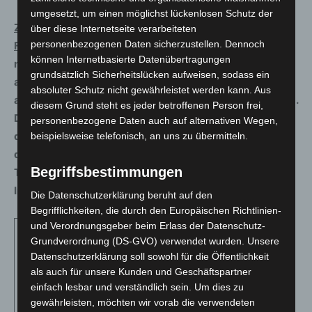
umgesetzt, um einen möglichst lückenlosen Schutz der
Zur Interpretation der aktuellen
über diese Internetseite verarbeiteten
personenbezogenen Daten sicherzustellen. Dennoch
Fallzahlen:
Erfahrungsgemäß sind die Meldezahlen
können Internetbasierte Datenübertragungen
nach den Wochenenden und nach Feiertagen niedriger
grundsätzlich Sicherheitslücken aufweisen, sodass ein
als an den übrigen Wochentagen. Grund dafür ist, dass
absoluter Schutz nicht gewährleistet werden kann. Aus
an Wochenenden und Feiertagen weniger getestet wird.
diesem Grund steht es jeder betroffenen Person frei,
Durch die zusätzlichen Feiertage über Weihnachten ist
personenbezogene Daten auch auf alternativen Wegen,
dieser Effekt aktuell stärker ausgeprägt. Insofern kann
beispielsweise telefonisch, an uns zu übermitteln.
der aktuelle Rückgang der Meldezahlen und der 7-
Begriffsbestimmungen
Tage-Inzidenz nicht als ein tatsächlich rückläufiges
Infektionsgeschehen interpretiert werden.
Die Datenschutzerklärung beruht auf den
Begrifflichkeiten, die durch den Europäischen Richtlinien-
und Verordnungsgeber beim Erlass der Datenschutz-
Fallzahlen
Grundverordnung (DS-GVO) verwendet wurden. Unsere
der
Datenschutzerklärung soll sowohl für die Öffentlichkeit
laborbestätigten
als auch für unsere Kunden und Geschäftspartner
COVID-19-
einfach lesbar und verständlich sein. Um dies zu
Fälle in
gewährleisten, möchten wir vorab die verwendeten