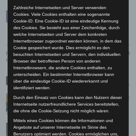
Zahlreiche Internetseiten und Server verwenden
Cookies. Viele Cookies enthalten eine sogenannte
Cookie-ID. Eine Cookie-ID ist eine eindeutige Kennung
des Cookies. Sie besteht aus einer Zeichenfolge, durch
welche Internetseiten und Server dem konkreten
Internetbrowser zugeordnet werden können, in dem das
Vorheriger Artikel
Nächster Artikel
Cookie gespeichert wurde. Dies ermöglicht es den
Polizei mahnt zur Vorsicht in
Jahresrückblick 2020
besuchten Internetseiten und Servern, den individuellen
der Silvesternacht
Browser der betroffenen Person von anderen
Internetbrowsern, die andere Cookies enthalten, zu
unterscheiden. Ein bestimmter Internetbrowser kann
über die eindeutige Cookie-ID wiedererkannt und
Verwandte Artikel
Mehr vom Autor
identifiziert werden.
Letzte Corona-Schutzmaßnahme läuft
Durch den Einsatz von Cookies kann den Nutzern dieser
aus
Internetseite nutzerfreundlichere Services bereitstellen,
die ohne die Cookie-Setzung nicht möglich wären.
Mittels eines Cookies können die Informationen und
Corona-Verordnung in Niedersachsen
Angebote auf unserer Internetseite im Sinne des
zum 1. März aufgehoben
Benutzers optimiert werden. Cookies ermöglichen uns,