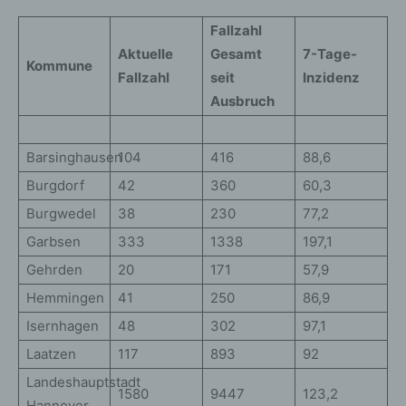
Fallzahl
Aktuelle
Gesamt
7-Tage-
Kommune
Fallzahl
seit
Inzidenz
Ausbruch
Barsinghausen
104
416
88,6
Burgdorf
42
360
60,3
Burgwedel
38
230
77,2
Garbsen
333
1338
197,1
Gehrden
20
171
57,9
Hemmingen
41
250
86,9
Isernhagen
48
302
97,1
Laatzen
117
893
92
Landeshauptstadt
1580
9447
123,2
Hannover