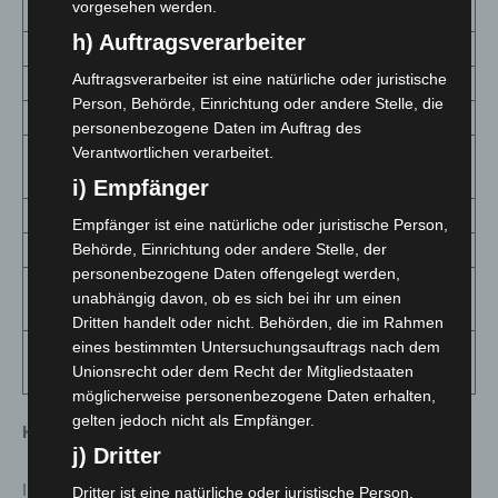
vorgesehen werden.
Uelzen
497 (+9)
537,9
39
4
h) Auftragsverarbeiter
Vechta
4118 (+48)
2 883,5
232
1
Auftragsverarbeiter ist eine natürliche oder juristische
Verden
2221 (+18)
1 619,6
90
6
Person, Behörde, Einrichtung oder andere Stelle, die
Wesermarsch
916 (+10)
1 034,1
58
6
personenbezogene Daten im Auftrag des
Wilhelmshaven,
Verantwortlichen verarbeitet.
612 (+22)
804,3
37
4
Stadt
i) Empfänger
Wittmund
424 (+5)
744,8
25
4
Empfänger ist eine natürliche oder juristische Person,
Wolfenbüttel
1091 (+14)
912,0
72
6
Behörde, Einrichtung oder andere Stelle, der
personenbezogene Daten offengelegt werden,
Wolfsburg,
1416 (+21)
1 138,5
61
4
unabhängig davon, ob es sich bei ihr um einen
Stadt
Dritten handelt oder nicht. Behörden, die im Rahmen
Niedersachsen
105764
eines bestimmten Untersuchungsauftrags nach dem
1 323,1
7358
9
Unionsrecht oder dem Recht der Mitgliedstaaten
gesamt
(+1502)
möglicherweise personenbezogene Daten erhalten,
gelten jedoch nicht als Empfänger.
Hinweise zur Tabelle
j) Dritter
In der Übersicht sind ausschließlich Fälle aufgelistet, die
Dritter ist eine natürliche oder juristische Person,