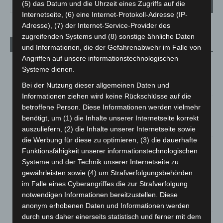
(5) das Datum und die Uhrzeit eines Zugriffs auf die
Internetseite, (6) eine Internet-Protokoll-Adresse (IP-
Adresse), (7) der Internet-Service-Provider des
zugreifenden Systems und (8) sonstige ähnliche Daten
Aktuelle Beiträge
und Informationen, die der Gefahrenabwehr im Falle von
Angriffen auf unsere informationstechnologischen
Brand im „Haus der Begegnung“ in Neuwarmbüchen schnell
Systeme dienen.
eingedämmt
Bei der Nutzung dieser allgemeinen Daten und
6. August 2026
Informationen ziehen wird keine Rückschlüsse auf die
Region Hannover: 21 neue Notfallsanitäter starten beim
betroffene Person. Diese Informationen werden vielmehr
Roten Kreuz
benötigt, um (1) die Inhalte unserer Internetseite korrekt
5. August 2026
auszuliefern, (2) die Inhalte unserer Internetseite sowie
die Werbung für diese zu optimieren, (3) die dauerhafte
Mann läuft mit Hockeyschläger über A7 – Polizei sucht
Funktionsfähigkeit unserer informationstechnologischen
Zeugen
Systeme und der Technik unserer Internetseite zu
5. August 2026
gewährleisten sowie (4) um Strafverfolgungsbehörden
im Falle eines Cyberangriffes die zur Strafverfolgung
Celle: Mensch stirbt bei Bagger-Unfall auf Baustelle
notwendigen Informationen bereitzustellen. Diese
5. August 2026
anonym erhobenen Daten und Informationen werden
durch uns daher einerseits statistisch und ferner mit dem
Gasleitung bei McDonald’s-Umbau in Langenhagen