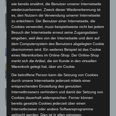
wie bereits erwähnt, die Benutzer unserer Internetseite
wiederzuerkennen. Zweck dieser Wiedererkennung ist
es, den Nutzern die Verwendung unserer Internetseite
Corona-Schutzmaßnahmen in Schule
zu erleichtern. Der Benutzer einer Internetseite, die
und KiTa: vom Land bis Ostern –
Cookies verwendet, muss beispielsweise nicht bei jedem
Absonderungspflicht läuft aus
Besuch der Internetseite erneut seine Zugangsdaten
eingeben, weil dies von der Internetseite und dem auf
Corona-Schutzmaßnahmen laufen aus
dem Computersystem des Benutzers abgelegten Cookie
übernommen wird. Ein weiteres Beispiel ist das Cookie
eines Warenkorbes im Online-Shop. Der Online-Shop
merkt sich die Artikel, die ein Kunde in den virtuellen
Maskenpflicht im GVH entfällt ab 02.
Warenkorb gelegt hat, über ein Cookie.
Februar
Die betroffene Person kann die Setzung von Cookies
durch unsere Internetseite jederzeit mittels einer
entsprechenden Einstellung des genutzten
Absonderungsverordnung in
Internetbrowsers verhindern und damit der Setzung von
Niedersachsen läuft zum Monatsende
Cookies dauerhaft widersprechen. Ferner können
aus
bereits gesetzte Cookies jederzeit über einen
Internetbrowser oder andere Softwareprogramme
gelöscht werden. Dies ist in allen gängigen