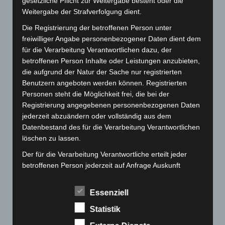
gesetzliche Pflicht zur Weitergabe besteht oder die
März 2026
(115)
Weitergabe der Strafverfolgung dient.
Februar 2026
(109)
Die Registrierung der betroffenen Person unter
Januar 2026
(122)
freiwilliger Angabe personenbezogener Daten dient dem
für die Verarbeitung Verantwortlichen dazu, der
Dezember 2025
(103)
betroffenen Person Inhalte oder Leistungen anzubieten,
November 2025
(114)
die aufgrund der Natur der Sache nur registrierten
Benutzern angeboten werden können. Registrierten
Oktober 2025
(112)
Personen steht die Möglichkeit frei, die bei der
September 2025
(93)
Registrierung angegebenen personenbezogenen Daten
August 2025
(90)
jederzeit abzuändern oder vollständig aus dem
Datenbestand des für die Verarbeitung Verantwortlichen
Juli 2025
(90)
löschen zu lassen.
Juni 2025
(103)
Der für die Verarbeitung Verantwortliche erteilt jeder
Mai 2025
(112)
betroffenen Person jederzeit auf Anfrage Auskunft
April 2025
(88)
darüber, welche personenbezogenen Daten über die
betroffene Person gespeichert sind. Ferner berichtigt
März 2025
(111)
Essenziell
oder löscht der für die Verarbeitung Verantwortliche
Februar 2025
(96)
Statistik
personenbezogene Daten auf Wunsch oder Hinweis der
Januar 2025
(88)
betroffenen Person, soweit dem keine gesetzlichen