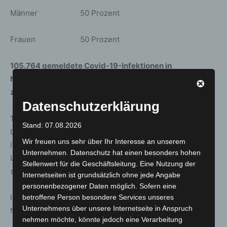
Männer 50 Prozent
Frauen 50 Prozent
105.764 gemeldete Covid-19-Infektionen in
Niedersachsen – Anstieg um 1.502 Fälle im Vergleich
zum Vortag
Datenschutzerklärung
105.764 Fälle von Infektionen mit dem Corona-Virus sind
Stand: 07.08.2026
bis heute – Mittwoch, 9 Uhr – in Niedersachsen
Wir freuen uns sehr über Ihr Interesse an unserem
labordiagnostisch bestätigt und dem
Unternehmen. Datenschutz hat einen besonders hohen
Landesgesundheitsamt (NLGA) übermittelt worden. Das
Stellenwert für die Geschäftsleitung. Eine Nutzung der
sind 1.502 Fälle mehr als noch am Vortag.
Internetseiten ist grundsätzlich ohne jede Angabe
personenbezogener Daten möglich. Sofern eine
Insgesamt 1.946 an Covid-19 Erkrankte wurden dem
betroffene Person besondere Services unseres
Unternehmens über unsere Internetseite in Anspruch
NLGA als verstorben gemeldet.
nehmen möchte, könnte jedoch eine Verarbeitung