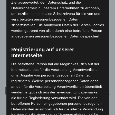
Ziel ausgewertet, den Datenschutz und die
beschädigt
Datensicherheit in unserem Unternehmen zu erhöhen,
5. August 2026
um letztlich ein optimales Schutzniveau für die von uns
verarbeiteten personenbezogenen Daten
Anklage nach Abschaltung von „Archetyp Market“ erhoben
sicherzustellen. Die anonymen Daten der Server-Logfiles
3. August 2026
werden getrennt von allen durch eine betroffene Person
angegebenen personenbezogenen Daten gespeichert.
Hannover: Polizei stoppt 166 Trunkenheitsfahrten bei
Großkontrolle
2. August 2026
Registrierung auf unserer
Internetseite
Hannover Klassik Open Air 2026: Französische Oper im
Die betroffene Person hat die Möglichkeit, sich auf der
Maschpark
Internetseite des für die Verarbeitung Verantwortlichen
2. August 2026
unter Angabe von personenbezogenen Daten zu
registrieren. Welche personenbezogenen Daten dabei
an den für die Verarbeitung Verantwortlichen übermittelt
Kategorien
werden, ergibt sich aus der jeweiligen Eingabemaske,
die für die Registrierung verwendet wird. Die von der
Blaulicht
2.798
betroffenen Person eingegebenen personenbezogenen
Daten werden ausschließlich für die interne Verwendung
Corona-News
712
bei dem für die Verarbeitung Verantwortlichen und für