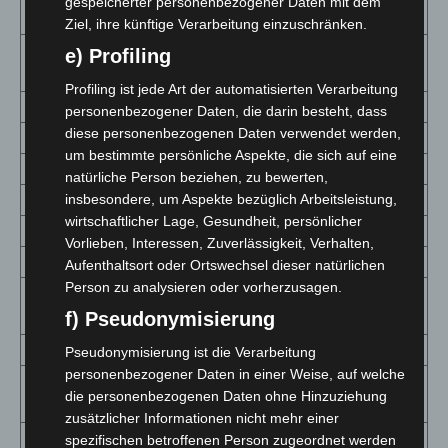
gespeicherter personenbezogener Daten mit dem
1641 (+64)
1 104,7
162
1
Pyrmont
Ziel, ihre künftige Verarbeitung einzuschränken.
Hannover,
18847
e) Profiling
1 628,8
1427
1
Region
(+234)
Profiling ist jede Art der automatisierten Verarbeitung
Harburg
2907 (+48)
1 142,5
181
7
personenbezogener Daten, die darin besteht, dass
diese personenbezogenen Daten verwendet werden,
Heidekreis
1469 (+20)
1 044,3
118
8
um bestimmte persönliche Aspekte, die sich auf eine
Helmstedt
719 (+39)
787,5
98
1
natürliche Person beziehen, zu bewerten,
Hildesheim
3641 (+74)
1 320,1
298
1
insbesondere, um Aspekte bezüglich Arbeitsleistung,
wirtschaftlicher Lage, Gesundheit, persönlicher
Holzminden
569 (+13)
807,6
42
5
Vorlieben, Interessen, Zuverlässigkeit, Verhalten,
Leer
1161 (+17)
679,9
49
2
Aufenthaltsort oder Ortswechsel dieser natürlichen
Person zu analysieren oder vorherzusagen.
Lüchow-
326 (+19)
673,4
46
9
f) Pseudonymisierung
Dannenberg
Lüneburg
1291 (+28)
701,1
67
3
Pseudonymisierung ist die Verarbeitung
personenbezogener Daten in einer Weise, auf welche
Nienburg
1282 (+17)
1 056,1
153
1
die personenbezogenen Daten ohne Hinzuziehung
(Weser)
zusätzlicher Informationen nicht mehr einer
Northeim
948 (+9)
716,6
67
5
spezifischen betroffenen Person zugeordnet werden