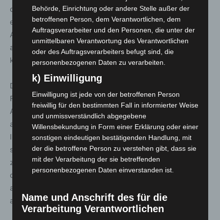
Behörde, Einrichtung oder andere Stelle außer der
dem Niedersächsischen Landesgesundheitsamt
betroffenen Person, dem Verantwortlichen, dem
elektronisch bis 9 Uhr mitgeteilt wurden. Es kann zu
Auftragsverarbeiter und den Personen, die unter der
Abweichungen zwischen der NLGA-Tabelle und Angaben
unmittelbaren Verantwortung des Verantwortlichen
anderer Stellen, etwa der betroffenen Kommunen,
oder des Auftragsverarbeiters befugt sind, die
kommen.
personenbezogenen Daten zu verarbeiten.
k) Einwilligung
Die gegenüber dem vorherigen Tag neu ausgewiesenen
Einwilligung ist jede von der betroffenen Person
Fälle sind nicht zwingend erst seit der gestrigen
freiwillig für den bestimmten Fall in informierter Weise
Auflistung neu aufgetreten. Die Gesundheitsämter leiten
und unmissverständlich abgegebene
als erste Priorität die notwendigen
Willensbekundung in Form einer Erklärung oder einer
Infektionsschutzmaßnahmen ein, ggf. erfolgt die
sonstigen eindeutigen bestätigenden Handlung, mit
der die betroffene Person zu verstehen gibt, dass sie
standardisierte Falldatenübermittlung erst danach mit
mit der Verarbeitung der sie betreffenden
zeitlicher Verzögerung. Bis zur Übermittlung der Fälle an
personenbezogenen Daten einverstanden ist.
das NLGA können einige Tage vergehen. Dies gilt vor
allem, wenn viele Fälle in einem kurzen Zeitraum
Name und Anschrift des für die
auftreten.
Verarbeitung Verantwortlichen