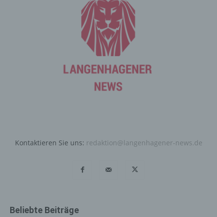
Sicherheitsleistungen sowie technische
Wartungsleistungen, die wir zum Zwecke des Betriebs
dieses Onlineangebotes einsetzen.
Hierbei verarbeiten wir, bzw. unser Hostinganbieter
Bestandsdaten, Kontaktdaten, Inhaltsdaten,
Vertragsdaten, Nutzungsdaten, Meta- und
Kommunikationsdaten von Kunden, Interessenten und
Besuchern dieses Onlineangebotes auf Grundlage
unserer berechtigten Interessen an einer effizienten und
sicheren Zurverfügungstellung dieses Onlineangebotes
gem. Art. 6 Abs. 1 lit. f DSGVO i.V.m. Art. 28 DSGVO
(Abschluss Auftragsverarbeitungsvertrag).
Kontaktieren Sie uns:
redaktion@langenhagener-news.de
Routinemäßige Löschung und
Sperrung von personenbezogenen
Daten
Der für die Verarbeitung Verantwortliche verarbeitet und
speichert personenbezogene Daten der betroffenen
Person nur für den Zeitraum, der zur Erreichung des
Beliebte Beiträge