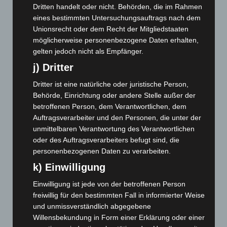
Juni 2025
(103)
Dritten handelt oder nicht. Behörden, die im Rahmen
Mai 2025
(112)
eines bestimmten Untersuchungsauftrags nach dem
Unionsrecht oder dem Recht der Mitgliedstaaten
April 2025
(88)
möglicherweise personenbezogene Daten erhalten,
März 2025
(111)
gelten jedoch nicht als Empfänger.
Februar 2025
(96)
j) Dritter
Januar 2025
(88)
Dritter ist eine natürliche oder juristische Person,
Dezember 2024
(89)
Behörde, Einrichtung oder andere Stelle außer der
betroffenen Person, dem Verantwortlichen, dem
November 2024
(94)
Auftragsverarbeiter und den Personen, die unter der
Oktober 2024
(93)
unmittelbaren Verantwortung des Verantwortlichen
September 2024
(112)
oder des Auftragsverarbeiters befugt sind, die
personenbezogenen Daten zu verarbeiten.
August 2024
(107)
k) Einwilligung
Juli 2024
(89)
Juni 2024
(107)
Einwilligung ist jede von der betroffenen Person
freiwillig für den bestimmten Fall in informierter Weise
Mai 2024
(149)
und unmissverständlich abgegebene
April 2024
(102)
Willensbekundung in Form einer Erklärung oder einer