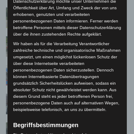
Datenschutzerklärung möchte unser Unternehmen die
Öffentlichkeit über Art, Umfang und Zweck der von uns
Brand im „Haus der Begegnung“ in
erhobenen, genutzten und verarbeiteten
Neuwarmbüchen schnell eingedämmt
personenbezogenen Daten informieren. Ferner werden
betroffene Personen mittels dieser Datenschutzerklärung
über die ihnen zustehenden Rechte aufgeklärt.
Region Hannover: 21 neue
Wir haben als für die Verarbeitung Verantwortlicher
Notfallsanitäter starten beim Roten
zahlreiche technische und organisatorische Maßnahmen
Kreuz
umgesetzt, um einen möglichst lückenlosen Schutz der
über diese Internetseite verarbeiteten
Mann läuft mit Hockeyschläger über
personenbezogenen Daten sicherzustellen. Dennoch
A7 – Polizei sucht Zeugen
können Internetbasierte Datenübertragungen
grundsätzlich Sicherheitslücken aufweisen, sodass ein
absoluter Schutz nicht gewährleistet werden kann. Aus
Celle: Mensch stirbt bei Bagger-Unfall
diesem Grund steht es jeder betroffenen Person frei,
personenbezogene Daten auch auf alternativen Wegen,
auf Baustelle
beispielsweise telefonisch, an uns zu übermitteln.
Begriffsbestimmungen
Gasleitung bei McDonald’s-Umbau in
Langenhagen beschädigt