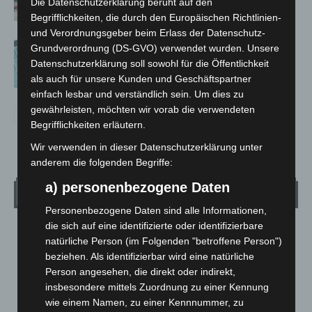
Die Datenschutzerklärung beruht auf den
Begrifflichkeiten, die durch den Europäischen Richtlinien-
und Verordnungsgeber beim Erlass der Datenschutz-
Anklage nach Abschaltung von
Grundverordnung (DS-GVO) verwendet wurden. Unsere
„Archetyp Market“ erhoben
Datenschutzerklärung soll sowohl für die Öffentlichkeit
als auch für unsere Kunden und Geschäftspartner
einfach lesbar und verständlich sein. Um dies zu
gewährleisten, möchten wir vorab die verwendeten
Begrifflichkeiten erläutern.
Wir verwenden in dieser Datenschutzerklärung unter
anderem die folgenden Begriffe:
a) personenbezogene Daten
Wetter
Personenbezogene Daten sind alle Informationen,
die sich auf eine identifizierte oder identifizierbare
LANGENHAGEN
natürliche Person (im Folgenden "betroffene Person")
Ein Paar Wolken
beziehen. Als identifizierbar wird eine natürliche
°
Person angesehen, die direkt oder indirekt,
16.1
°
C
14.8
insbesondere mittels Zuordnung zu einer Kennung
°
wie einem Namen, zu einer Kennnummer, zu
14