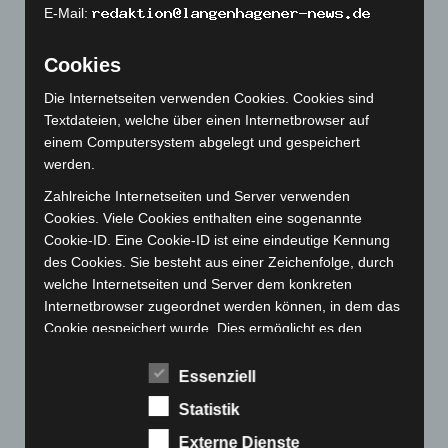
Dezember 2022
(130)
E-Mail:
November 2022
(167)
Cookies
Oktober 2022
(166)
September 2022
(205)
Die Internetseiten verwenden Cookies. Cookies sind
Textdateien, welche über einen Internetbrowser auf
August 2022
(166)
einem Computersystem abgelegt und gespeichert
Juli 2022
(133)
werden.
Juni 2022
(167)
Zahlreiche Internetseiten und Server verwenden
Mai 2022
(177)
Cookies. Viele Cookies enthalten eine sogenannte
Cookie-ID. Eine Cookie-ID ist eine eindeutige Kennung
April 2022
(198)
des Cookies. Sie besteht aus einer Zeichenfolge, durch
März 2022
(221)
welche Internetseiten und Server dem konkreten
Februar 2022
(189)
Internetbrowser zugeordnet werden können, in dem das
Cookie gespeichert wurde. Dies ermöglicht es den
Januar 2022
(190)
besuchten Internetseiten und Servern, den individuellen
Dezember 2021
(204)
Browser der betroffenen Person von anderen
Essenziell
Internetbrowsern, die andere Cookies enthalten, zu
November 2021
(215)
Statistik
unterscheiden. Ein bestimmter Internetbrowser kann
Oktober 2021
(171)
über die eindeutige Cookie-ID wiedererkannt und
Externe Dienste