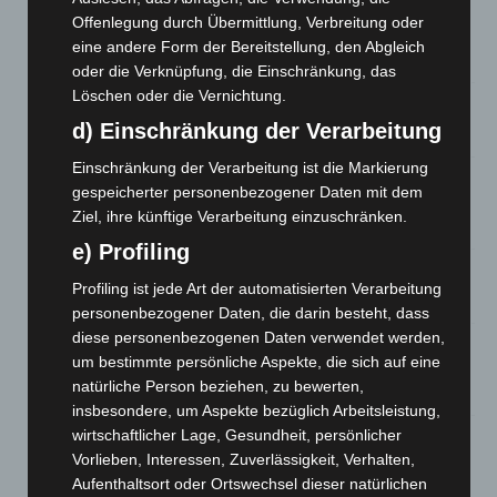
Mann läuft mit Hockeyschläger über A7 – Polizei sucht
Offenlegung durch Übermittlung, Verbreitung oder
Zeugen
eine andere Form der Bereitstellung, den Abgleich
5. August 2026
oder die Verknüpfung, die Einschränkung, das
Löschen oder die Vernichtung.
Celle: Mensch stirbt bei Bagger-Unfall auf Baustelle
d) Einschränkung der Verarbeitung
5. August 2026
Einschränkung der Verarbeitung ist die Markierung
Gasleitung bei McDonald’s-Umbau in Langenhagen
gespeicherter personenbezogener Daten mit dem
beschädigt
Ziel, ihre künftige Verarbeitung einzuschränken.
5. August 2026
e) Profiling
Anklage nach Abschaltung von „Archetyp Market“ erhoben
Profiling ist jede Art der automatisierten Verarbeitung
3. August 2026
personenbezogener Daten, die darin besteht, dass
diese personenbezogenen Daten verwendet werden,
Hannover: Polizei stoppt 166 Trunkenheitsfahrten bei
um bestimmte persönliche Aspekte, die sich auf eine
Großkontrolle
natürliche Person beziehen, zu bewerten,
2. August 2026
insbesondere, um Aspekte bezüglich Arbeitsleistung,
wirtschaftlicher Lage, Gesundheit, persönlicher
Hannover Klassik Open Air 2026: Französische Oper im
Maschpark
Vorlieben, Interessen, Zuverlässigkeit, Verhalten,
Aufenthaltsort oder Ortswechsel dieser natürlichen
2. August 2026