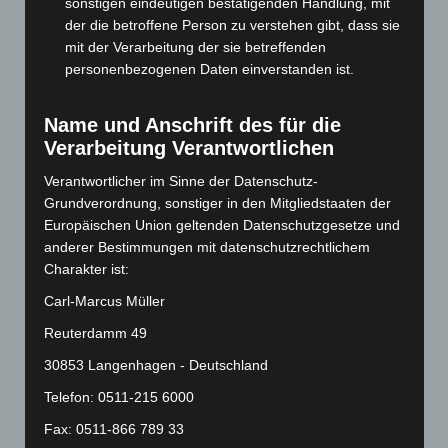
sonstigen eindeutigen bestätigenden Handlung, mit
März 2024
(103)
der die betroffene Person zu verstehen gibt, dass sie
Februar 2024
(103)
mit der Verarbeitung der sie betreffenden
Januar 2024
(111)
personenbezogenen Daten einverstanden ist.
Dezember 2023
(130)
Name und Anschrift des für die
November 2023
(130)
Verarbeitung Verantwortlichen
Oktober 2023
(114)
Verantwortlicher im Sinne der Datenschutz-
September 2023
(133)
Grundverordnung, sonstiger in den Mitgliedstaaten der
August 2023
(134)
Europäischen Union geltenden Datenschutzgesetze und
Juli 2023
(118)
anderer Bestimmungen mit datenschutzrechtlichem
Charakter ist:
Juni 2023
(142)
Carl-Marcus Müller
Mai 2023
(139)
Reuterdamm 49
April 2023
(155)
März 2023
(174)
30853 Langenhagen - Deutschland
Februar 2023
(154)
Telefon: 0511-215 6000
Januar 2023
(140)
Fax: 0511-866 789 33