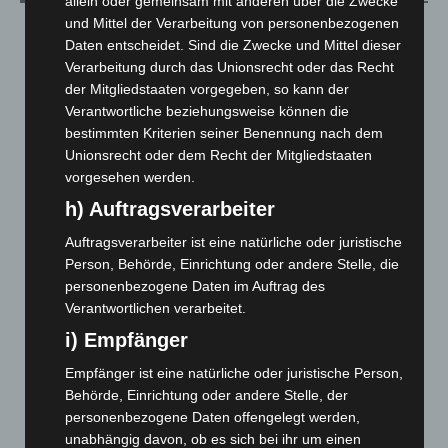
allein oder gemeinsam mit anderen über die Zwecke
und Mittel der Verarbeitung von personenbezogenen
August 2026
(10)
Daten entscheidet. Sind die Zwecke und Mittel dieser
Juli 2026
(73)
Verarbeitung durch das Unionsrecht oder das Recht
der Mitgliedstaaten vorgegeben, so kann der
Juni 2026
(139)
Verantwortliche beziehungsweise können die
Mai 2026
(99)
bestimmten Kriterien seiner Benennung nach dem
April 2026
(99)
Unionsrecht oder dem Recht der Mitgliedstaaten
vorgesehen werden.
März 2026
(115)
h) Auftragsverarbeiter
Februar 2026
(109)
Januar 2026
(122)
Auftragsverarbeiter ist eine natürliche oder juristische
Person, Behörde, Einrichtung oder andere Stelle, die
Dezember 2025
(103)
personenbezogene Daten im Auftrag des
November 2025
(114)
Verantwortlichen verarbeitet.
Oktober 2025
(112)
i) Empfänger
September 2025
(93)
Empfänger ist eine natürliche oder juristische Person,
August 2025
(90)
Behörde, Einrichtung oder andere Stelle, der
personenbezogene Daten offengelegt werden,
Juli 2025
(90)
unabhängig davon, ob es sich bei ihr um einen