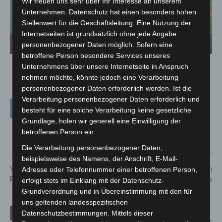
Wir freuen uns sehr über Ihr Interesse an unserem
Unternehmen. Datenschutz hat einen besonders hohen
Stellenwert für die Geschäftsleitung. Eine Nutzung der
Internetseiten ist grundsätzlich ohne jede Angabe
Verkehrsunfall zwischen Resse und Engelbostel. Ein Linienbus und zwei PKW
Ve
beteiligt. Vier Verletzte. Straße gesperrt wegen Unfallaufnahme. - © Bernd Günther
be
personenbezogener Daten möglich. Sofern eine
/ BG-PRESS de
/ 
betroffene Person besondere Services unseres
Unternehmens über unsere Internetseite in Anspruch
nehmen möchte, könnte jedoch eine Verarbeitung
personenbezogener Daten erforderlich werden. Ist die
Verarbeitung personenbezogener Daten erforderlich und
besteht für eine solche Verarbeitung keine gesetzliche
Grundlage, holen wir generell eine Einwilligung der
betroffenen Person ein.
Die Verarbeitung personenbezogener Daten,
Vorheriger Artikel
Nächster Artikel
beispielsweise des Namens, der Anschrift, E-Mail-
Verkehrsunfall zwischen
Dezentrales Impfangebot im
Adresse oder Telefonnummer einer betroffenen Person,
Resse und Engelbostel – L380
Stadtteiltreff Sahlkamp
erfolgt stets im Einklang mit der Datenschutz-
Grundverordnung und in Übereinstimmung mit den für
uns geltenden landesspezifischen
Datenschutzbestimmungen. Mittels dieser
Verwandte Artikel
Mehr vom Autor