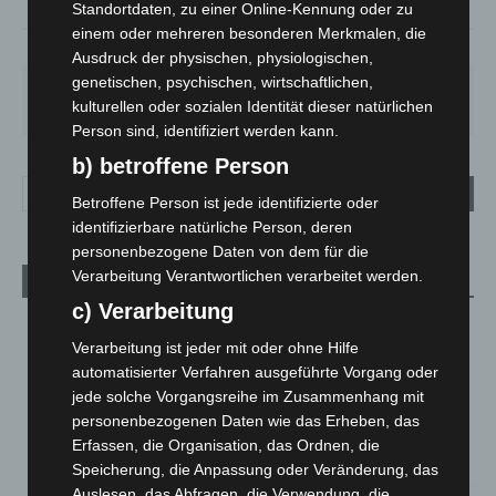
Standortdaten, zu einer Online-Kennung oder zu
einem oder mehreren besonderen Merkmalen, die
73%
2.2m/s
17%
Ausdruck der physischen, physiologischen,
genetischen, psychischen, wirtschaftlichen,
FR.
SA.
SO.
MO.
DI.
25
°
26
°
31
°
35
°
20
°
kulturellen oder sozialen Identität dieser natürlichen
Person sind, identifiziert werden kann.
b) betroffene Person
Betroffene Person ist jede identifizierte oder
identifizierbare natürliche Person, deren
personenbezogene Daten von dem für die
Verarbeitung Verantwortlichen verarbeitet werden.
Aktuelle Beiträge
c) Verarbeitung
Brand im „Haus der Begegnung“ in Neuwarmbüchen schnell
eingedämmt
Verarbeitung ist jeder mit oder ohne Hilfe
6. August 2026
automatisierter Verfahren ausgeführte Vorgang oder
jede solche Vorgangsreihe im Zusammenhang mit
Region Hannover: 21 neue Notfallsanitäter starten beim
personenbezogenen Daten wie das Erheben, das
Roten Kreuz
Erfassen, die Organisation, das Ordnen, die
5. August 2026
Speicherung, die Anpassung oder Veränderung, das
Auslesen, das Abfragen, die Verwendung, die