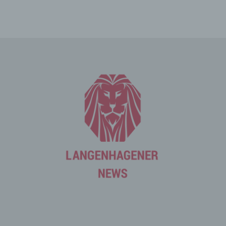
Die betroffene Person kann die Setzung von Cookies
durch unsere Internetseite jederzeit mittels einer
entsprechenden Einstellung des genutzten
Internetbrowsers verhindern und damit der Setzung von
Cookies dauerhaft widersprechen. Ferner können
bereits gesetzte Cookies jederzeit über einen
Internetbrowser oder andere Softwareprogramme
gelöscht werden. Dies ist in allen gängigen
Internetbrowsern möglich. Deaktiviert die betroffene
Person die Setzung von Cookies in dem genutzten
Internetbrowser, sind unter Umständen nicht alle
Funktionen unserer Internetseite vollumfänglich nutzbar.
Erfassung von allgemeinen Daten
und Informationen
Die Internetseite erfasst mit jedem Aufruf der
Internetseite durch eine betroffene Person oder ein
automatisiertes System eine Reihe von allgemeinen
Daten und Informationen. Diese allgemeinen Daten und