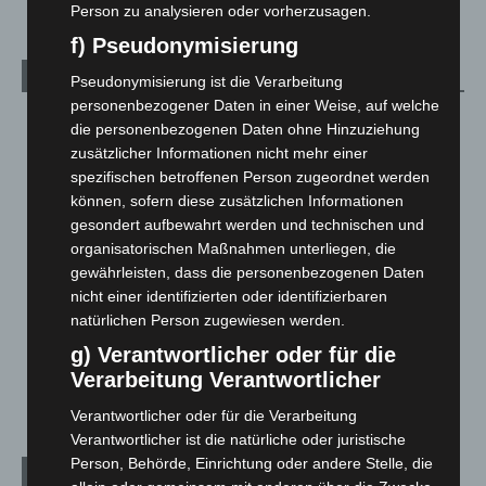
Person zu analysieren oder vorherzusagen.
f) Pseudonymisierung
Kategorien
Pseudonymisierung ist die Verarbeitung
personenbezogener Daten in einer Weise, auf welche
Blaulicht
2.798
die personenbezogenen Daten ohne Hinzuziehung
zusätzlicher Informationen nicht mehr einer
Corona-News
712
spezifischen betroffenen Person zugeordnet werden
Hannover und Region
5.035
können, sofern diese zusätzlichen Informationen
Langenhagen und Ortsteile
3.249
gesondert aufbewahrt werden und technischen und
organisatorischen Maßnahmen unterliegen, die
Leserbriefe
1
gewährleisten, dass die personenbezogenen Daten
Menschen
2
nicht einer identifizierten oder identifizierbaren
Über uns
1
natürlichen Person zugewiesen werden.
Veranstaltungen
1.887
g) Verantwortlicher oder für die
Verarbeitung Verantwortlicher
Welt
1.269
Verantwortlicher oder für die Verarbeitung
Verantwortlicher ist die natürliche oder juristische
Person, Behörde, Einrichtung oder andere Stelle, die
Archiv