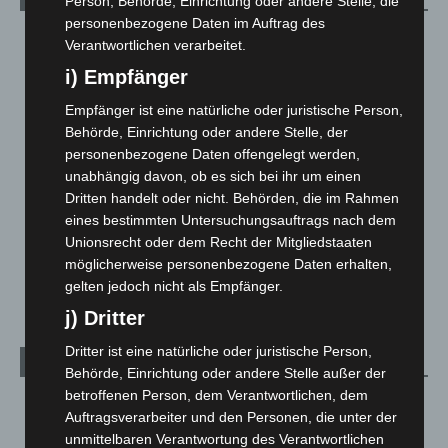
Person, Behörde, Einrichtung oder andere Stelle, die
personenbezogene Daten im Auftrag des
Blaulicht
2.799
Verantwortlichen verarbeitet.
Corona-News
712
i) Empfänger
Hannover und Region
5.039
Empfänger ist eine natürliche oder juristische Person,
Langenhagen und Ortsteile
3.252
Behörde, Einrichtung oder andere Stelle, der
personenbezogene Daten offengelegt werden,
Leserbriefe
1
unabhängig davon, ob es sich bei ihr um einen
Menschen
2
Dritten handelt oder nicht. Behörden, die im Rahmen
Über uns
1
eines bestimmten Untersuchungsauftrags nach dem
Unionsrecht oder dem Recht der Mitgliedstaaten
Veranstaltungen
1.888
möglicherweise personenbezogene Daten erhalten,
Welt
1.271
gelten jedoch nicht als Empfänger.
j) Dritter
Dritter ist eine natürliche oder juristische Person,
Archiv
Behörde, Einrichtung oder andere Stelle außer der
betroffenen Person, dem Verantwortlichen, dem
August 2026
(14)
Auftragsverarbeiter und den Personen, die unter der
Juli 2026
(73)
unmittelbaren Verantwortung des Verantwortlichen