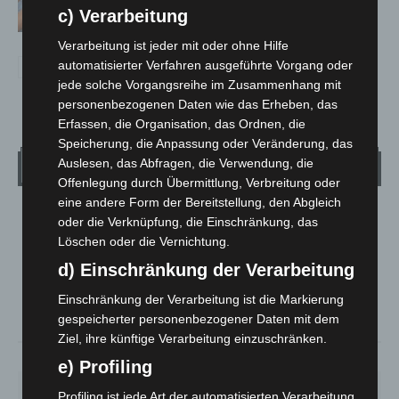
Handy-Warnung nicht, was zu tun ist
c) Verarbeitung
Verarbeitung ist jeder mit oder ohne Hilfe
automatisierter Verfahren ausgeführte Vorgang oder
jede solche Vorgangsreihe im Zusammenhang mit
personenbezogenen Daten wie das Erheben, das
Erfassen, die Organisation, das Ordnen, die
Speicherung, die Anpassung oder Veränderung, das
Auslesen, das Abfragen, die Verwendung, die
Wetter
Offenlegung durch Übermittlung, Verbreitung oder
eine andere Form der Bereitstellung, den Abgleich
LANGENHAGEN
oder die Verknüpfung, die Einschränkung, das
Löschen oder die Vernichtung.
Klarer Himmel
°
d) Einschränkung der Verarbeitung
25.2
°
C
24.3
Einschränkung der Verarbeitung ist die Markierung
°
23.3
gespeicherter personenbezogener Daten mit dem
Ziel, ihre künftige Verarbeitung einzuschränken.
38%
3.6m/s
7%
e) Profiling
SA.
SO.
MO.
DI.
MI.
Profiling ist jede Art der automatisierten Verarbeitung