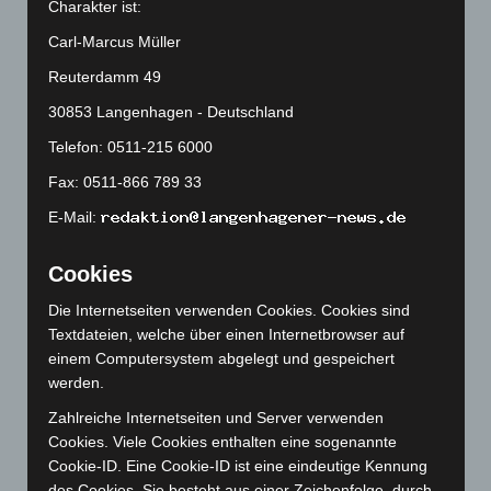
Charakter ist:
März 2025
(111)
Carl-Marcus Müller
Februar 2025
(96)
Reuterdamm 49
Januar 2025
(88)
30853 Langenhagen - Deutschland
Dezember 2024
(89)
Telefon: 0511-215 6000
November 2024
(94)
Fax: 0511-866 789 33
Oktober 2024
(93)
September 2024
(112)
E-Mail:
August 2024
(107)
Cookies
Juli 2024
(89)
Die Internetseiten verwenden Cookies. Cookies sind
Juni 2024
(107)
Textdateien, welche über einen Internetbrowser auf
Mai 2024
(149)
einem Computersystem abgelegt und gespeichert
April 2024
(102)
werden.
März 2024
(103)
Zahlreiche Internetseiten und Server verwenden
Cookies. Viele Cookies enthalten eine sogenannte
Februar 2024
(103)
Cookie-ID. Eine Cookie-ID ist eine eindeutige Kennung
Januar 2024
(111)
des Cookies. Sie besteht aus einer Zeichenfolge, durch