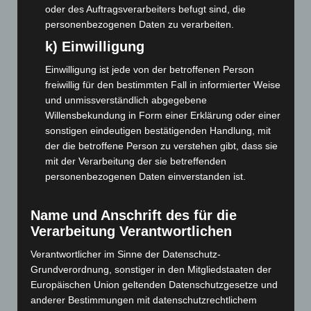
oder des Auftragsverarbeiters befugt sind, die
Juni 2026
(139)
personenbezogenen Daten zu verarbeiten.
Mai 2026
(99)
k) Einwilligung
April 2026
(99)
Einwilligung ist jede von der betroffenen Person
März 2026
(115)
freiwillig für den bestimmten Fall in informierter Weise
Februar 2026
(109)
und unmissverständlich abgegebene
Januar 2026
(122)
Willensbekundung in Form einer Erklärung oder einer
sonstigen eindeutigen bestätigenden Handlung, mit
Dezember 2025
(103)
der die betroffene Person zu verstehen gibt, dass sie
November 2025
(114)
mit der Verarbeitung der sie betreffenden
personenbezogenen Daten einverstanden ist.
Oktober 2025
(112)
September 2025
(93)
Name und Anschrift des für die
August 2025
(90)
Verarbeitung Verantwortlichen
Juli 2025
(90)
Verantwortlicher im Sinne der Datenschutz-
Juni 2025
(103)
Grundverordnung, sonstiger in den Mitgliedstaaten der
Mai 2025
(112)
Europäischen Union geltenden Datenschutzgesetze und
anderer Bestimmungen mit datenschutzrechtlichem
April 2025
(88)