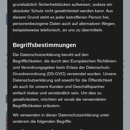
grundsätzlich Sicherheitslücken aufweisen, sodass ein
absoluter Schutz nicht gewährleistet werden kann. Aus
diesem Grund steht es jeder betroffenen Person frei,
personenbezogene Daten auch auf alternativen Wegen,
beispielsweise telefonisch, an uns zu übermitteln.
Begriffsbestimmungen
Vorheriger Artikel
Nächster Artikel
Weiterer Abschnitt von Geh-
Mit Tempo 120 durch 30er-
Die Datenschutzerklärung beruht auf den
und Radweg an Reuterdamm
Zonen: Zwei 13-Jährige liefern
Begrifflichkeiten, die durch den Europäischen Richtlinien-
erneuert
sich in Berenbostel
und Verordnungsgeber beim Erlass der Datenschutz-
Verfolgungsfahrt mit der
Grundverordnung (DS-GVO) verwendet wurden. Unsere
Polizei
Datenschutzerklärung soll sowohl für die Öffentlichkeit
als auch für unsere Kunden und Geschäftspartner
einfach lesbar und verständlich sein. Um dies zu
Verwandte Artikel
Mehr vom Autor
gewährleisten, möchten wir vorab die verwendeten
Begrifflichkeiten erläutern.
A2: Zweite Turbobaustelle startet
Wir verwenden in dieser Datenschutzerklärung unter
zwischen Hannover-West und
anderem die folgenden Begriffe:
Bothfeld