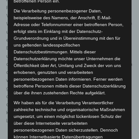
betroffenen Person ein.
Prozent im privaten Bereich statt. Deshalb sind die
Die Verarbeitung personenbezogener Daten,
Verabschiedung des
beispielsweise des Namens, der Anschrift, E-Mail-
Wohnungseigentumsmodernisierungsgesetzes (WEMoG)
Adresse oder Telefonnummer einer betroffenen Person,
und die staatliche Förderung privater Ladestationen
erfolgt stets im Einklang mit der Datenschutz-
Grundverordnung und in Übereinstimmung mit den für
entscheidende Meilensteine für den Hochlauf der
uns geltenden landesspezifischen
Elektromobilität. Hier hat die Politik geliefert. Wir freuen
Datenschutzbestimmungen. Mittels dieser
uns, dass die Bundesregierung auch die Netzintegration
Datenschutzerklärung möchte unser Unternehmen die
der Elektromobilität und den aktuellen Arbeiten zum §14a
Öffentlichkeit über Art, Umfang und Zweck der von uns
des Energiewirtschaftsgesetzes unterstützt. Wir
erhobenen, genutzten und verarbeiteten
personenbezogenen Daten informieren. Ferner werden
wünschen uns, dass sie beim Gesetz zum Aufbau einer
betroffene Personen mittels dieser Datenschutzerklärung
gebäudeintegrierten Lade- und Leitungsinfrastruktur für
über die ihnen zustehenden Rechte aufgeklärt.
die Elektromobilität (GEIG) ebenso beherzt handelt und
Wir haben als für die Verarbeitung Verantwortlicher
damit eine weitere wichtige Weichenstellung für den
zahlreiche technische und organisatorische Maßnahmen
künftigen bedarfsgerechten Ausbau der
umgesetzt, um einen möglichst lückenlosen Schutz der
Ladeinfrastruktur im privaten Bereich vornimmt.“
über diese Internetseite verarbeiteten
personenbezogenen Daten sicherzustellen. Dennoch
können Internetbasierte Datenübertragungen