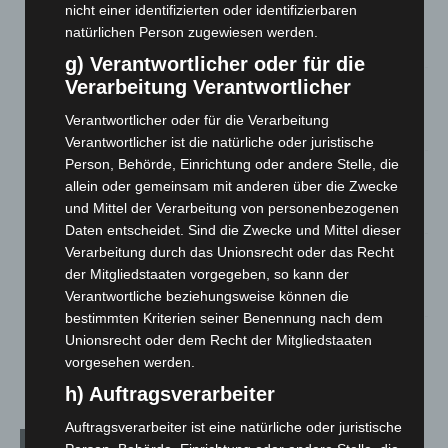
Hannover: Erste Tigermücken-Population in Niedersachsen
nicht einer identifizierten oder identifizierbaren
entdeckt
natürlichen Person zugewiesen werden.
7. August 2026
g) Verantwortlicher oder für die
Verarbeitung Verantwortlicher
Brand im „Haus der Begegnung“ in Neuwarmbüchen schnell
eingedämmt
Verantwortlicher oder für die Verarbeitung
6. August 2026
Verantwortlicher ist die natürliche oder juristische
Person, Behörde, Einrichtung oder andere Stelle, die
Region Hannover: 21 neue Notfallsanitäter starten beim
allein oder gemeinsam mit anderen über die Zwecke
Roten Kreuz
und Mittel der Verarbeitung von personenbezogenen
5. August 2026
Daten entscheidet. Sind die Zwecke und Mittel dieser
Mann läuft mit Hockeyschläger über A7 – Polizei sucht
Verarbeitung durch das Unionsrecht oder das Recht
Zeugen
der Mitgliedstaaten vorgegeben, so kann der
5. August 2026
Verantwortliche beziehungsweise können die
bestimmten Kriterien seiner Benennung nach dem
Celle: Mensch stirbt bei Bagger-Unfall auf Baustelle
Unionsrecht oder dem Recht der Mitgliedstaaten
vorgesehen werden.
5. August 2026
h) Auftragsverarbeiter
Auftragsverarbeiter ist eine natürliche oder juristische
Kategorien