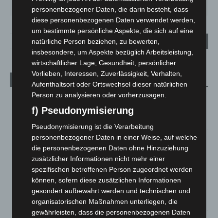
27
°
34
°
26
°
23
°
26
°
personenbezogener Daten, die darin besteht, dass
diese personenbezogenen Daten verwendet werden,
um bestimmte persönliche Aspekte, die sich auf eine
natürliche Person beziehen, zu bewerten,
insbesondere, um Aspekte bezüglich Arbeitsleistung,
wirtschaftlicher Lage, Gesundheit, persönlicher
Vorlieben, Interessen, Zuverlässigkeit, Verhalten,
Aktuelle Beiträge
Aufenthaltsort oder Ortswechsel dieser natürlichen
Person zu analysieren oder vorherzusagen.
Kunst trifft Weingenuss: Barbara-Susann Mehring zeigt ihre
Werke im Jacques’ Wein-Depot Isernhagen
f) Pseudonymisierung
8. August 2026
Pseudonymisierung ist die Verarbeitung
personenbezogener Daten in einer Weise, auf welche
A2: Zweite Turbobaustelle startet zwischen Hannover-West
die personenbezogenen Daten ohne Hinzuziehung
und Bothfeld
zusätzlicher Informationen nicht mehr einer
8. August 2026
spezifischen betroffenen Person zugeordnet werden
Niedersachsen: Feuerwehrkräfte kehren nach
können, sofern diese zusätzlichen Informationen
Waldbrandeinsatz aus Spanien zurück
gesondert aufbewahrt werden und technischen und
7. August 2026
organisatorischen Maßnahmen unterliegen, die
gewährleisten, dass die personenbezogenen Daten