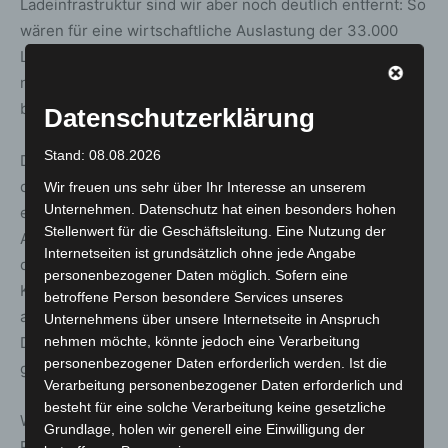
Ladeinfrastruktur sind wir aber noch deutlich entfernt: So
wären für eine wirtschaftliche Auslastung der 33.000
Ladepunkte rund 550.000 vollelektrische Fahrzeuge
notwendig – es gibt aktuell aber nur rund 268.000 rein
batterieelektrische Fahrzeuge in Deutschland.
Datenschutzerklärung
Stand: 08.08.2026
Der Hochlauf der Elektromobilität wird ein Kraftakt, der
die Unterstützung aller Akteure braucht. Es ist Zeit für
Wir freuen uns sehr über Ihr Interesse an unserem
Unternehmen. Datenschutz hat einen besonders hohen
einen Elektromobilitätsgipfel, der die Branchen Energie,
Stellenwert für die Geschäftsleitung. Eine Nutzung der
Automobil, Wohnungswirtschaft, Einzelhandel, aber auch
Internetseiten ist grundsätzlich ohne jede Angabe
die Kommunen an einen Tisch holt. In einer
personenbezogener Daten möglich. Sofern eine
Konzertierten Aktion Elektro-Mobilität – KEM – müssen
betroffene Person besondere Services unseres
alle relevanten Spitzenverbände eingebunden werden.
Unternehmens über unsere Internetseite in Anspruch
Damit könnten wir einen kraftvollen und engagierten
nehmen möchte, könnte jedoch eine Verarbeitung
personenbezogener Daten erforderlich werden. Ist die
gemeinsamen Schritt nach vorne machen.
Verarbeitung personenbezogener Daten erforderlich und
besteht für eine solche Verarbeitung keine gesetzliche
Während die öffentliche Ladeinfrastruktur bis zu 20
Grundlage, holen wir generell eine Einwilligung der
Prozent der Ladevorgänge abdeckt, finden über 80