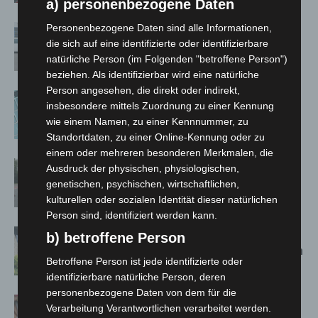
a) personenbezogene Daten
Personenbezogene Daten sind alle Informationen,
Niedersachsen: Feuerwehrkräfte
die sich auf eine identifizierte oder identifizierbare
kehren nach Waldbrandeinsatz aus
natürliche Person (im Folgenden "betroffene Person")
Spanien zurück
beziehen. Als identifizierbar wird eine natürliche
Person angesehen, die direkt oder indirekt,
Anklage nach Abschaltung von
insbesondere mittels Zuordnung zu einer Kennung
„Archetyp Market“ erhoben
wie einem Namen, zu einer Kennnummer, zu
Standortdaten, zu einer Online-Kennung oder zu
einem oder mehreren besonderen Merkmalen, die
Hannover: Polizei stoppt 166
Ausdruck der physischen, physiologischen,
Trunkenheitsfahrten bei
genetischen, psychischen, wirtschaftlichen,
Großkontrolle
kulturellen oder sozialen Identität dieser natürlichen
Person sind, identifiziert werden kann.
Schwarz Digits und Zscaler starten
b) betroffene Person
souveräne Cloud-Sicherheitsplattform
Betroffene Person ist jede identifizierte oder
für Europa
identifizierbare natürliche Person, deren
personenbezogene Daten von dem für die
Warn-App: Jeder Zweite weiß nach
Verarbeitung Verantwortlichen verarbeitet werden.