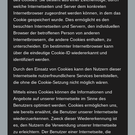
Dezember 2023
(130)
welche Internetseiten und Server dem konkreten
Internetbrowser zugeordnet werden können, in dem das
November 2023
(130)
Cookie gespeichert wurde. Dies ermöglicht es den
Oktober 2023
(114)
besuchten Internetseiten und Servern, den individuellen
Browser der betroffenen Person von anderen
September 2023
(133)
Internetbrowsern, die andere Cookies enthalten, zu
August 2023
(134)
unterscheiden. Ein bestimmter Internetbrowser kann
Juli 2023
(118)
über die eindeutige Cookie-ID wiedererkannt und
identifiziert werden.
Juni 2023
(142)
Durch den Einsatz von Cookies kann den Nutzern dieser
Mai 2023
(139)
Internetseite nutzerfreundlichere Services bereitstellen,
April 2023
(155)
die ohne die Cookie-Setzung nicht möglich wären.
März 2023
(174)
Mittels eines Cookies können die Informationen und
Februar 2023
(154)
Angebote auf unserer Internetseite im Sinne des
Benutzers optimiert werden. Cookies ermöglichen uns,
Januar 2023
(140)
wie bereits erwähnt, die Benutzer unserer Internetseite
Dezember 2022
(130)
wiederzuerkennen. Zweck dieser Wiedererkennung ist
November 2022
(167)
es, den Nutzern die Verwendung unserer Internetseite
zu erleichtern. Der Benutzer einer Internetseite, die
Oktober 2022
(166)