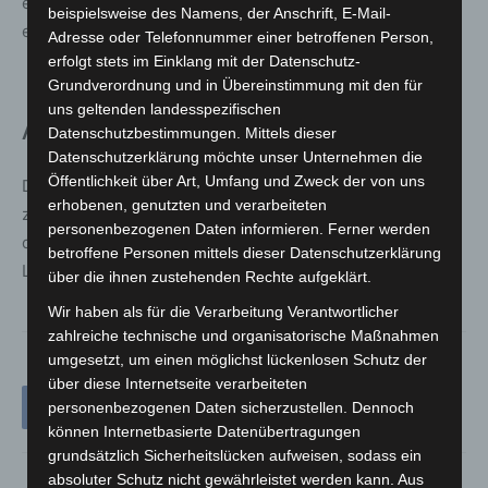
einem Kinderhotel verlost. Das Rätselheft ist nur
beispielsweise des Namens, der Anschrift, E-Mail-
erhältlich, solange der Vorrat reicht.
Adresse oder Telefonnummer einer betroffenen Person,
erfolgt stets im Einklang mit der Datenschutz-
Grundverordnung und in Übereinstimmung mit den für
uns geltenden landesspezifischen
Ausstellung im Überblick
Datenschutzbestimmungen. Mittels dieser
Datenschutzerklärung möchte unser Unternehmen die
Öffentlichkeit über Art, Umfang und Zweck der von uns
Die Ausstellung ist von Montag bis Samstag jeweils
erhobenen, genutzten und verarbeiteten
zwischen 10 und 19 Uhr geöffnet. Veranstaltungsort ist
personenbezogenen Daten informieren. Ferner werden
der Erdgeschossbereich beim Brunnen im City Center
betroffene Personen mittels dieser Datenschutzerklärung
Langenhagen.
über die ihnen zustehenden Rechte aufgeklärt.
Wir haben als für die Verarbeitung Verantwortlicher
zahlreiche technische und organisatorische Maßnahmen
umgesetzt, um einen möglichst lückenlosen Schutz der
über diese Internetseite verarbeiteten
personenbezogenen Daten sicherzustellen. Dennoch
können Internetbasierte Datenübertragungen
grundsätzlich Sicherheitslücken aufweisen, sodass ein
absoluter Schutz nicht gewährleistet werden kann. Aus