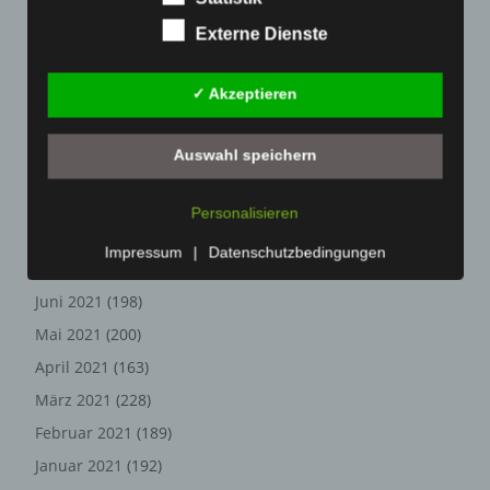
März 2022
(221)
eingeben, weil dies von der Internetseite und dem auf
Externe Dienste
dem Computersystem des Benutzers abgelegten Cookie
Februar 2022
(189)
übernommen wird. Ein weiteres Beispiel ist das Cookie
Januar 2022
(190)
eines Warenkorbes im Online-Shop. Der Online-Shop
✓ Akzeptieren
Dezember 2021
(204)
merkt sich die Artikel, die ein Kunde in den virtuellen
Warenkorb gelegt hat, über ein Cookie.
November 2021
(215)
Auswahl speichern
Die betroffene Person kann die Setzung von Cookies
Oktober 2021
(171)
durch unsere Internetseite jederzeit mittels einer
September 2021
(180)
Personalisieren
entsprechenden Einstellung des genutzten
August 2021
(154)
Internetbrowsers verhindern und damit der Setzung von
Impressum
|
Datenschutzbedingungen
Cookies dauerhaft widersprechen. Ferner können
Juli 2021
(213)
bereits gesetzte Cookies jederzeit über einen
Juni 2021
(198)
Internetbrowser oder andere Softwareprogramme
Mai 2021
(200)
gelöscht werden. Dies ist in allen gängigen
Internetbrowsern möglich. Deaktiviert die betroffene
April 2021
(163)
Person die Setzung von Cookies in dem genutzten
März 2021
(228)
Internetbrowser, sind unter Umständen nicht alle
Februar 2021
(189)
Funktionen unserer Internetseite vollumfänglich nutzbar.
Januar 2021
(192)
Erfassung von allgemeinen Daten