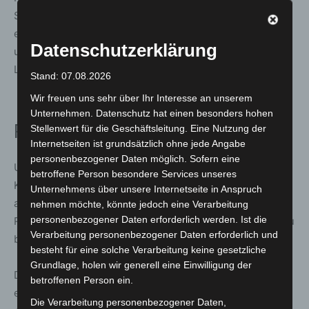
Spielstationen im Fokus. Dazu gehören unter anderem
ein XXL-Memory sowie ein Geschicklichkeitsspiel rund
Datenschutzerklärung
um ein Spinnennetz. Ziel ist es, Wissen über die
Lebensweise der Tiere spielerisch zu vermitteln.
Stand: 07.08.2026
Wir freuen uns sehr über Ihr Interesse an unserem
Unternehmen. Datenschutz hat einen besonders hohen
Rätselaktion mit Gewinnchance
Stellenwert für die Geschäftsleitung. Eine Nutzung der
Internetseiten ist grundsätzlich ohne jede Angabe
personenbezogener Daten möglich. Sofern eine
Unter dem Titel „Bee & Buddies powered by
betroffene Person besondere Services unseres
Kinderhotels“ wird zusätzlich eine Mitmachaktion
Unternehmens über unsere Internetseite in Anspruch
angeboten. Besucherinnen und Besucher können ein
nehmen möchte, könnte jedoch eine Verarbeitung
personenbezogener Daten erforderlich werden. Ist die
Rätselheft nutzen, um Fragen rund um die Ausstellung zu
Verarbeitung personenbezogener Daten erforderlich und
beantworten.
besteht für eine solche Verarbeitung keine gesetzliche
Grundlage, holen wir generell eine Einwilligung der
Das Lösungswort kann anschließend per QR-Code
betroffenen Person ein.
eingereicht werden. Als Preis wird ein Familienurlaub in
Die Verarbeitung personenbezogener Daten,