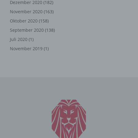
Dezember 2020
(182)
und Informationen
November 2020
(163)
Die Internetseite erfasst mit jedem Aufruf der
Oktober 2020
(158)
Internetseite durch eine betroffene Person oder ein
September 2020
(138)
automatisiertes System eine Reihe von allgemeinen
Daten und Informationen. Diese allgemeinen Daten und
Juli 2020
(1)
Informationen werden in den Logfiles des Servers
November 2019
(1)
gespeichert. Erfasst werden können die (1) verwendeten
Browsertypen und Versionen, (2) das vom zugreifenden
System verwendete Betriebssystem, (3) die
Internetseite, von welcher ein zugreifendes System auf
unsere Internetseite gelangt (sogenannte Referrer), (4)
die Unterwebseiten, welche über ein zugreifendes
System auf unserer Internetseite angesteuert werden,
(5) das Datum und die Uhrzeit eines Zugriffs auf die
Internetseite, (6) eine Internet-Protokoll-Adresse (IP-
Adresse), (7) der Internet-Service-Provider des
zugreifenden Systems und (8) sonstige ähnliche Daten
und Informationen, die der Gefahrenabwehr im Falle von
Angriffen auf unsere informationstechnologischen