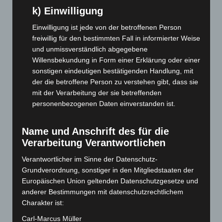
k) Einwilligung
November 2025
(114)
Einwilligung ist jede von der betroffenen Person
Oktober 2025
(112)
freiwillig für den bestimmten Fall in informierter Weise
September 2025
(93)
und unmissverständlich abgegebene
August 2025
(90)
Willensbekundung in Form einer Erklärung oder einer
sonstigen eindeutigen bestätigenden Handlung, mit
Juli 2025
(90)
der die betroffene Person zu verstehen gibt, dass sie
Juni 2025
(103)
mit der Verarbeitung der sie betreffenden
Mai 2025
(112)
personenbezogenen Daten einverstanden ist.
April 2025
(88)
Name und Anschrift des für die
März 2025
(111)
Verarbeitung Verantwortlichen
Februar 2025
(96)
Verantwortlicher im Sinne der Datenschutz-
Januar 2025
(88)
Grundverordnung, sonstiger in den Mitgliedstaaten der
Dezember 2024
(89)
Europäischen Union geltenden Datenschutzgesetze und
anderer Bestimmungen mit datenschutzrechtlichem
November 2024
(94)
Charakter ist:
Oktober 2024
(93)
Carl-Marcus Müller