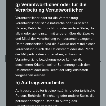
g) Verantwortlicher oder für die
Hannover: Polizei stoppt 166 Trunkenheitsfahrten bei
Verarbeitung Verantwortlicher
Großkontrolle
Verantwortlicher oder für die Verarbeitung
2. August 2026
Verantwortlicher ist die natürliche oder juristische
Person, Behörde, Einrichtung oder andere Stelle, die
Hannover Klassik Open Air 2026: Französische Oper im
allein oder gemeinsam mit anderen über die Zwecke
Maschpark
und Mittel der Verarbeitung von personenbezogenen
2. August 2026
Daten entscheidet. Sind die Zwecke und Mittel dieser
Verarbeitung durch das Unionsrecht oder das Recht
der Mitgliedstaaten vorgegeben, so kann der
Kategorien
Verantwortliche beziehungsweise können die
bestimmten Kriterien seiner Benennung nach dem
Blaulicht
2.798
Unionsrecht oder dem Recht der Mitgliedstaaten
vorgesehen werden.
Corona-News
712
h) Auftragsverarbeiter
Hannover und Region
5.035
Langenhagen und Ortsteile
3.249
Auftragsverarbeiter ist eine natürliche oder juristische
Person, Behörde, Einrichtung oder andere Stelle, die
Leserbriefe
1
personenbezogene Daten im Auftrag des
Menschen
2