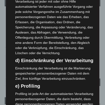
Wetter
Verarbeitung ist jeder mit oder ohne Hilfe
automatisierter Verfahren ausgeführte Vorgang oder
jede solche Vorgangsreihe im Zusammenhang mit
LANGENHAGEN
personenbezogenen Daten wie das Erheben, das
Ein Paar Wolken
Erfassen, die Organisation, das Ordnen, die
Speicherung, die Anpassung oder Veränderung, das
°
16.1
°
C
14.8
Auslesen, das Abfragen, die Verwendung, die
Offenlegung durch Übermittlung, Verbreitung oder
°
14
eine andere Form der Bereitstellung, den Abgleich
oder die Verknüpfung, die Einschränkung, das
73%
2.2m/s
17%
Löschen oder die Vernichtung.
d) Einschränkung der Verarbeitung
FR.
SA.
SO.
MO.
DI.
25
°
26
°
31
°
35
°
20
°
Einschränkung der Verarbeitung ist die Markierung
gespeicherter personenbezogener Daten mit dem
Ziel, ihre künftige Verarbeitung einzuschränken.
e) Profiling
Profiling ist jede Art der automatisierten Verarbeitung
personenbezogener Daten, die darin besteht, dass
Aktuelle Beiträge
diese personenbezogenen Daten verwendet werden,