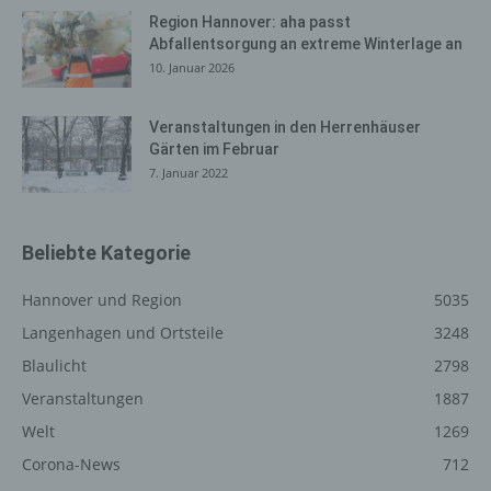
angegebenen personenbezogenen Daten gespeichert.
Region Hannover: aha passt
Abfallentsorgung an extreme Winterlage an
Registrierung auf unserer
10. Januar 2026
Internetseite
Die betroffene Person hat die Möglichkeit, sich auf der
Veranstaltungen in den Herrenhäuser
Internetseite des für die Verarbeitung Verantwortlichen
Gärten im Februar
unter Angabe von personenbezogenen Daten zu
7. Januar 2022
registrieren. Welche personenbezogenen Daten dabei
an den für die Verarbeitung Verantwortlichen übermittelt
werden, ergibt sich aus der jeweiligen Eingabemaske,
Beliebte Kategorie
die für die Registrierung verwendet wird. Die von der
betroffenen Person eingegebenen personenbezogenen
Hannover und Region
5035
Daten werden ausschließlich für die interne Verwendung
Langenhagen und Ortsteile
3248
bei dem für die Verarbeitung Verantwortlichen und für
Blaulicht
2798
eigene Zwecke erhoben und gespeichert. Der für die
Verarbeitung Verantwortliche kann die Weitergabe an
Veranstaltungen
1887
einen oder mehrere Auftragsverarbeiter, beispielsweise
Welt
1269
einen Paketdienstleister, veranlassen, der die
personenbezogenen Daten ebenfalls ausschließlich für
Corona-News
712
eine interne Verwendung, die dem für die Verarbeitung