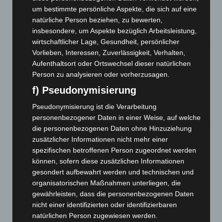
um bestimmte persönliche Aspekte, die sich auf eine
Brand im „Haus der Begegnung“ in Neuwarmbüchen schnell
natürliche Person beziehen, zu bewerten,
eingedämmt
insbesondere, um Aspekte bezüglich Arbeitsleistung,
6. August 2026
wirtschaftlicher Lage, Gesundheit, persönlicher
Region Hannover: 21 neue Notfallsanitäter starten beim
Vorlieben, Interessen, Zuverlässigkeit, Verhalten,
Roten Kreuz
Aufenthaltsort oder Ortswechsel dieser natürlichen
5. August 2026
Person zu analysieren oder vorherzusagen.
f) Pseudonymisierung
Mann läuft mit Hockeyschläger über A7 – Polizei sucht
Zeugen
Pseudonymisierung ist die Verarbeitung
5. August 2026
personenbezogener Daten in einer Weise, auf welche
die personenbezogenen Daten ohne Hinzuziehung
Celle: Mensch stirbt bei Bagger-Unfall auf Baustelle
zusätzlicher Informationen nicht mehr einer
5. August 2026
spezifischen betroffenen Person zugeordnet werden
können, sofern diese zusätzlichen Informationen
Gasleitung bei McDonald’s-Umbau in Langenhagen
gesondert aufbewahrt werden und technischen und
beschädigt
organisatorischen Maßnahmen unterliegen, die
5. August 2026
gewährleisten, dass die personenbezogenen Daten
nicht einer identifizierten oder identifizierbaren
Anklage nach Abschaltung von „Archetyp Market“ erhoben
natürlichen Person zugewiesen werden.
3. August 2026