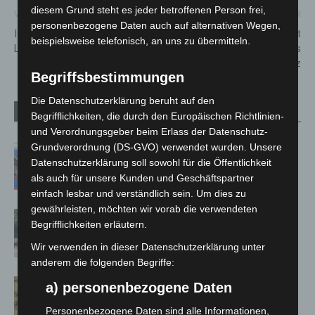
diesem Grund steht es jeder betroffenen Person frei,
Vorheriger Artikel
Nächster Artikel
personenbezogene Daten auch auf alternativen Wegen,
Isernhagen: Kind im Parksee
Paul-Eric Stolle erhält
beispielsweise telefonisch, an uns zu übermitteln.
Lohne vermisst
Niedersächsisches
Verdienstkreuz
Begriffsbestimmungen
Die Datenschutzerklärung beruht auf den
Verwandte Artikel
Mehr vom Autor
Begrifflichkeiten, die durch den Europäischen Richtlinien-
und Verordnungsgeber beim Erlass der Datenschutz-
Grundverordnung (DS-GVO) verwendet wurden. Unsere
Mann läuft mit Hockeyschläger über
Datenschutzerklärung soll sowohl für die Öffentlichkeit
A7 – Polizei sucht Zeugen
als auch für unsere Kunden und Geschäftspartner
einfach lesbar und verständlich sein. Um dies zu
gewährleisten, möchten wir vorab die verwendeten
Gasleitung bei McDonald’s-Umbau in
Begrifflichkeiten erläutern.
Langenhagen beschädigt
Wir verwenden in dieser Datenschutzerklärung unter
anderem die folgenden Begriffe:
Hannover Klassik Open Air 2026:
a) personenbezogene Daten
Französische Oper im Maschpark
Personenbezogene Daten sind alle Informationen,