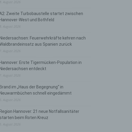
8. August 2026
A2: Zweite Turbobaustelle startet zwischen
Hannover-West und Bothfeld
8. August 2026
Niedersachsen: Feuerwehrkräfte kehren nach
Waldbrandeinsatz aus Spanien zurück
7. August 2026
Hannover: Erste Tigermücken-Population in
Niedersachsen entdeckt
7. August 2026
Brand im „Haus der Begegnung“ in
Neuwarmbüchen schnell eingedämmt
6. August 2026
Region Hannover: 21 neue Notfallsanitäter
starten beim Roten Kreuz
5. August 2026