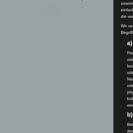
sowohl
einfac
die ve
Wir ve
Begrif
a
Per
ode
bez
ode
Na
od
phy
kul
we
b)
Bet
de