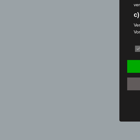
ver
c)
Ver
Vo
pe
da
das
ode
die
d
Ein
per
ei
e)
Pro
Da
wer