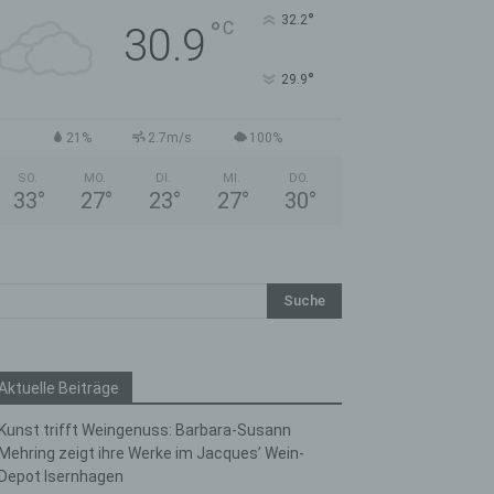
°
32.2
°
C
30.9
°
29.9
21%
2.7m/s
100%
SO.
MO.
DI.
MI.
DO.
33
°
27
°
23
°
27
°
30
°
Aktuelle Beiträge
Kunst trifft Weingenuss: Barbara-Susann
Mehring zeigt ihre Werke im Jacques’ Wein-
Depot Isernhagen