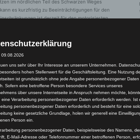
lätzen im nördlichen Teil des Schwarzen Weges
kann es kurzfristig zu Beeinträchtigungen für den
nschränkungen ist derzeit für den motorisierten
enschutzerklärung
: 09.08.2026
euen uns sehr über Ihr Interesse an unserem Unternehmen. Datenschu
besonders hohen Stellenwert für die Geschäftsleitung. Eine Nutzung d
etseiten ist grundsätzlich ohne jede Angabe personenbezogener Daten
h. Sofern eine betroffene Person besondere Services unseres
nehmens über unsere Internetseite in Anspruch nehmen möchte, könnt
Nächster Artikel
 eine Verarbeitung personenbezogener Daten erforderlich werden. Ist 
Kranzniederlegung am 22. März in der
eitung personenbezogener Daten erforderlich und besteht für eine sol
Gedenkstätte Ahlem
eitung keine gesetzliche Grundlage, holen wir generell eine Einwilligun
fenen Person ein.
rarbeitung personenbezogener Daten, beispielsweise des Namens, de
ift, E-Mail-Adresse oder Telefonnummer einer betroffenen Person, erfo