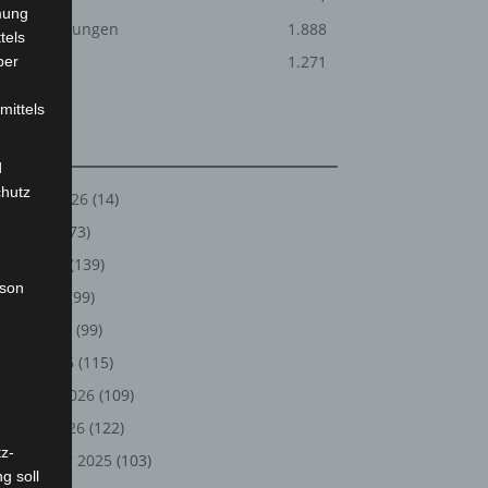
mung
Veranstaltungen
1.888
tels
Welt
1.271
ber
mittels
Archiv
d
chutz
August 2026
(14)
Juli 2026
(73)
Juni 2026
(139)
rson
Mai 2026
(99)
April 2026
(99)
März 2026
(115)
Februar 2026
(109)
Januar 2026
(122)
z-
Dezember 2025
(103)
g soll