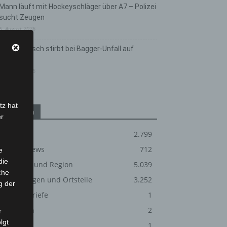
Mann läuft mit Hockeyschläger über A7 – Polizei
sucht Zeugen
5. August 2026
Celle: Mensch stirbt bei Bagger-Unfall auf
Baustelle
5. August 2026
tz hat
Kategorien
er
Blaulicht
2.799
Corona-News
712
e
die
Hannover und Region
5.039
che
Langenhagen und Ortsteile
3.252
g der
Leserbriefe
1
Menschen
2
r
lgt
Über uns
1