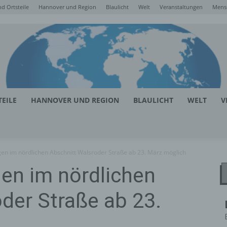
d Ortsteile
Hannover und Region
Blaulicht
Welt
Veranstaltungen
Mens
EILE
HANNOVER UND REGION
BLAULICHT
WELT
V
en im nördlichen Abschnitt Walsroder Straße ab 23. März möglich
en im nördlichen
der Straße ab 23.