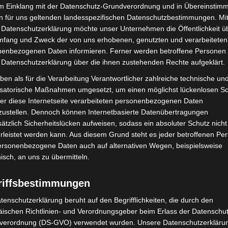
im Einklang mit der Datenschutz-Grundverordnung und in Übereinstim
n für uns geltenden landesspezifischen Datenschutzbestimmungen. Mit
 Datenschutzerklärung möchte unser Unternehmen die Öffentlichkeit ü
mfang und Zweck der von uns erhobenen, genutzten und verarbeiteten
enbezogenen Daten informieren. Ferner werden betroffene Personen 
 Datenschutzerklärung über die ihnen zustehenden Rechte aufgeklärt.
ben als für die Verarbeitung Verantwortlicher zahlreiche technische un
isatorische Maßnahmen umgesetzt, um einen möglichst lückenlosen S
Turbobaustelle startet
Hannover: Erste Tigermücken-
er diese Internetseite verarbeiteten personenbezogenen Daten
annover-West und
Population in Niedersachsen
zustellen. Dennoch können Internetbasierte Datenübertragungen
entdeckt
ätzlich Sicherheitslücken aufweisen, sodass ein absoluter Schutz nicht
leistet werden kann. Aus diesem Grund steht es jeder betroffenen Pe
personenbezogene Daten auch auf alternativen Wegen, beispielsweise
nisch, an uns zu übermitteln.
riffsbestimmungen
tenschutzerklärung beruht auf den Begrifflichkeiten, die durch den
ischen Richtlinien- und Verordnungsgeber beim Erlass der Datenschut
bei McDonald’s-Umbau in
Langenhagen: Autofahrer mit 3,17
verordnung (DS-GVO) verwendet wurden. Unsere Datenschutzerklärun
n beschädigt
Promille aus dem Verkehr gezogen