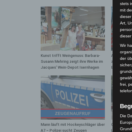
stets 
mit de
dieser
Art, U
person
dieser
Wir ha
organ
Kunst trifft Weingenuss: Barbara-
A2: Zweite 
der üb
Susann Mehring zeigt ihre Werke im
zwischen H
sicher
Jacques’ Wein-Depot Isernhagen
Bothfeld
grunds
gewähr
frei, 
telefo
Beg
Die Da
Europä
Mann läuft mit Hockeyschläger über
Gasleitung 
Grund
A7 – Polizei sucht Zeugen
Langenhage