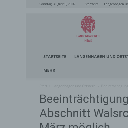
Sonntag, August 9, 2026
Startseite
Langenhagen un
Langenhagener
News
STARTSEITE
LANGENHAGEN UND ORTST
MEHR
Start
Langenhagen und Ortsteile
Beeinträchtigung
Beeinträchtigung
Abschnitt Walsro
März möglich