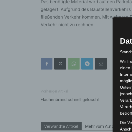
Das benötigte Material wird auf den Parkp
gelagert. Aufgrund des Baustellenverkehrs 
fließenden Verkehr kommen. Mit weiteren Ei
Verkehr nicht zu rechnen.
Dat
Stand
Wir fr
einen 
Intern
möglic
Unter
Vorheriger Artikel
jedoch
Flächenbrand schnell gelöscht
Verarb
Verarb
betrof
Die Ve
Verwandte Artikel
Mehr vom Autor
Anschr