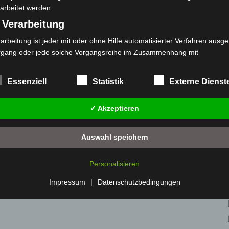
arbeitet werden.
 Verarbeitung
arbeitung ist jeder mit oder ohne Hilfe automatisierter Verfahren ausge
rgang oder jede solche Vorgangsreihe im Zusammenhang mit
rsonenbezogenen Daten wie das Erheben, das Erfassen, die Organisat
s Ordnen, die Speicherung, die Anpassung oder Veränderung, das Aus
Essenziell
Statistik
Externe Dienst
 Abfragen, die Verwendung, die Offenlegung durch Übermittlung, Verb
r eine andere Form der Bereitstellung, den Abgleich oder die Verknüp
✓ Akzeptieren
 Einschränkung, das Löschen oder die Vernichtung.
) Einschränkung der Verarbeitung
Auswahl speichern
schränkung der Verarbeitung ist die Markierung gespeicherter
sonenbezogener Daten mit dem Ziel, ihre künftige Verarbeitung
Personalisieren
nzuschränken.
 Profiling
Impressum
|
Datenschutzbedingungen
filing ist jede Art der automatisierten Verarbeitung personenbezogener
ten, die darin besteht, dass diese personenbezogenen Daten verwend
den, um bestimmte persönliche Aspekte, die sich auf eine natürliche 