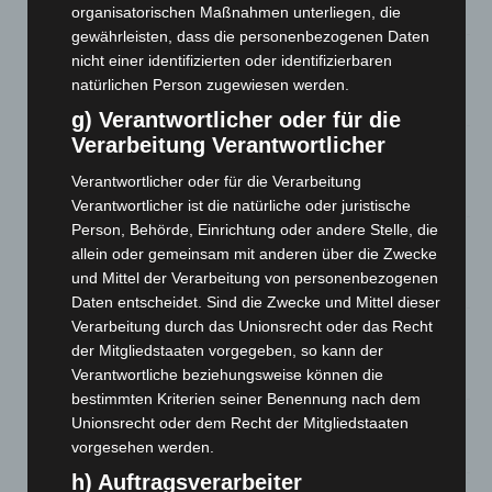
organisatorischen Maßnahmen unterliegen, die
7. August 2026
gewährleisten, dass die personenbezogenen Daten
Hannover: Erste Tigermücken-Population in Niedersachsen
nicht einer identifizierten oder identifizierbaren
entdeckt
natürlichen Person zugewiesen werden.
7. August 2026
g) Verantwortlicher oder für die
Verarbeitung Verantwortlicher
Brand im „Haus der Begegnung“ in Neuwarmbüchen schnell
eingedämmt
Verantwortlicher oder für die Verarbeitung
6. August 2026
Verantwortlicher ist die natürliche oder juristische
Person, Behörde, Einrichtung oder andere Stelle, die
Region Hannover: 21 neue Notfallsanitäter starten beim
allein oder gemeinsam mit anderen über die Zwecke
Roten Kreuz
und Mittel der Verarbeitung von personenbezogenen
5. August 2026
Daten entscheidet. Sind die Zwecke und Mittel dieser
Verarbeitung durch das Unionsrecht oder das Recht
Mann läuft mit Hockeyschläger über A7 – Polizei sucht
der Mitgliedstaaten vorgegeben, so kann der
Zeugen
Verantwortliche beziehungsweise können die
5. August 2026
bestimmten Kriterien seiner Benennung nach dem
Unionsrecht oder dem Recht der Mitgliedstaaten
Celle: Mensch stirbt bei Bagger-Unfall auf Baustelle
vorgesehen werden.
5. August 2026
h) Auftragsverarbeiter