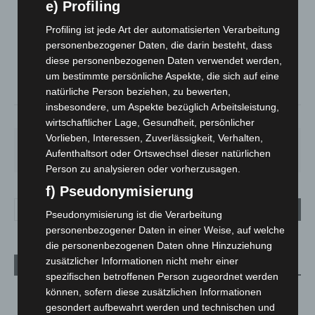
e) Profiling
LANGENHAGEN
Überwiegend Bewölkt
Profiling ist jede Art der automatisierten Verarbeitung
personenbezogener Daten, die darin besteht, dass
°
21.7
°
C
21
diese personenbezogenen Daten verwendet werden,
um bestimmte persönliche Aspekte, die sich auf eine
°
18.8
natürliche Person beziehen, zu bewerten,
insbesondere, um Aspekte bezüglich Arbeitsleistung,
59%
3.9m/s
77%
wirtschaftlicher Lage, Gesundheit, persönlicher
Vorlieben, Interessen, Zuverlässigkeit, Verhalten,
FR.
SA.
SO.
MO.
DI.
Aufenthaltsort oder Ortswechsel dieser natürlichen
21
°
26
°
32
°
31
°
23
°
Person zu analysieren oder vorherzusagen.
f) Pseudonymisierung
Pseudonymisierung ist die Verarbeitung
personenbezogener Daten in einer Weise, auf welche
die personenbezogenen Daten ohne Hinzuziehung
zusätzlicher Informationen nicht mehr einer
Aktuelle Beiträge
spezifischen betroffenen Person zugeordnet werden
können, sofern diese zusätzlichen Informationen
Niedersachsen: Feuerwehrkräfte kehren nach
Waldbrandeinsatz aus Spanien zurück
gesondert aufbewahrt werden und technischen und