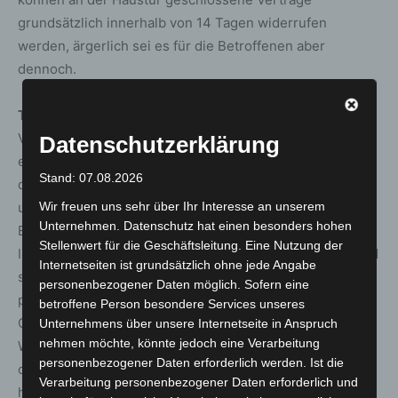
grundsätzlich innerhalb von 14 Tagen widerrufen
werden, ärgerlich sei es für die Betroffenen aber
dennoch.
Tipps der Verbraucherzentrale Niedersachsen
Verbraucherinnen und Verbraucher sollten sich nie zu
Datenschutzerklärung
einer sofortigen Unterschrift auf Papier oder Tablet
Stand: 07.08.2026
drängen lassen. „Für eine gute Vertragsbeziehung ist es
Wir freuen uns sehr über Ihr Interesse an unserem
unerlässlich, Zeit zum Überlegen zu haben“, meint die
Unternehmen. Datenschutz hat einen besonders hohen
Expertin. Klingt das Produkt gut, sollten sich
Stellenwert für die Geschäftsleitung. Eine Nutzung der
Interessierte das Angebot daher aushändigen lassen und
Internetseiten ist grundsätzlich ohne jede Angabe
sowohl Preise als auch technische Details sorgfältig
personenbezogener Daten möglich. Sofern eine
prüfen. Wichtig sei etwa, ob es sich um einen echten
betroffene Person besondere Services unseres
Glasfaseranschluss handelt, der bis in die eigene
Unternehmens über unsere Internetseite in Anspruch
nehmen möchte, könnte jedoch eine Verarbeitung
Wohnung oder das Haus verlegt wird. „Ein ‚Fiber-to-the-
personenbezogener Daten erforderlich werden. Ist die
curb‘-Anschluss nur bis zum grauen Kasten bietet
Verarbeitung personenbezogener Daten erforderlich und
hingegen keinen Geschwindigkeitsvorteil, sodass sich