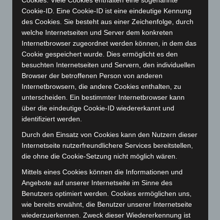
Juli 2024
(89)
Cookie-ID. Eine Cookie-ID ist eine eindeutige Kennung
Juni 2024
(107)
des Cookies. Sie besteht aus einer Zeichenfolge, durch
welche Internetseiten und Server dem konkreten
Mai 2024
(149)
Internetbrowser zugeordnet werden können, in dem das
April 2024
(102)
Cookie gespeichert wurde. Dies ermöglicht es den
März 2024
(103)
besuchten Internetseiten und Servern, den individuellen
Browser der betroffenen Person von anderen
Februar 2024
(103)
Internetbrowsern, die andere Cookies enthalten, zu
Januar 2024
(111)
unterscheiden. Ein bestimmter Internetbrowser kann
Dezember 2023
(130)
über die eindeutige Cookie-ID wiedererkannt und
identifiziert werden.
November 2023
(130)
Durch den Einsatz von Cookies kann den Nutzern dieser
Oktober 2023
(114)
Internetseite nutzerfreundlichere Services bereitstellen,
September 2023
(133)
die ohne die Cookie-Setzung nicht möglich wären.
August 2023
(134)
Mittels eines Cookies können die Informationen und
Juli 2023
(118)
Angebote auf unserer Internetseite im Sinne des
Benutzers optimiert werden. Cookies ermöglichen uns,
Juni 2023
(142)
wie bereits erwähnt, die Benutzer unserer Internetseite
Mai 2023
(139)
wiederzuerkennen. Zweck dieser Wiedererkennung ist