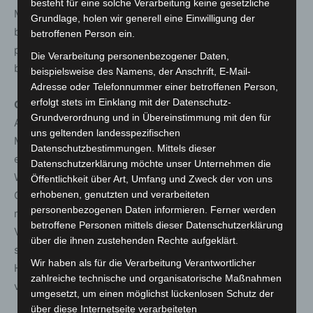
besteht für eine solche Verarbeitung keine gesetzliche
Mehrkosten hier meist nicht lohnen“, gibt Körber zu
Grundlage, holen wir generell eine Einwilligung der
bedenken. Auch sei es sinnvoll, immer erst einmal zu
betroffenen Person ein.
prüfen, ob die angebotene Bandbreite überhaupt
Die Verarbeitung personenbezogener Daten,
benötigt wird.
beispielsweise des Namens, der Anschrift, E-Mail-
Adresse oder Telefonnummer einer betroffenen Person,
erfolgt stets im Einklang mit der Datenschutz-
Gesetzesänderung erforderlich
Grundverordnung und in Übereinstimmung mit den für
Anders als unerwünschte Werbung per Telefon oder E-
uns geltenden landesspezifischen
Mail sind Haustürgeschäfte im Gesetz nicht ausdrücklich
Datenschutzbestimmungen. Mittels dieser
erwähnt. „Unserer Ansicht nach sind Hausbesuche zu
Datenschutzerklärung möchte unser Unternehmen die
Werbezwecken aber gleichermaßen belästigend und die
Öffentlichkeit über Art, Umfang und Zweck der von uns
erhobenen, genutzten und verarbeiteten
Gefahr ungewollter Vertragsabschlüsse ist hier
personenbezogenen Daten informieren. Ferner werden
mindestens genauso groß“, erklärt Körber. Um
betroffene Personen mittels dieser Datenschutzerklärung
Verbraucherinnen und Verbraucher besser zu schützen,
über die ihnen zustehenden Rechte aufgeklärt.
sollte der Gesetzgeber nachbessern und auch
Wir haben als für die Verarbeitung Verantwortlicher
Haustürgeschäfte ohne ausdrückliche Einwilligung
zahlreiche technische und organisatorische Maßnahmen
verbieten.
umgesetzt, um einen möglichst lückenlosen Schutz der
über diese Internetseite verarbeiteten