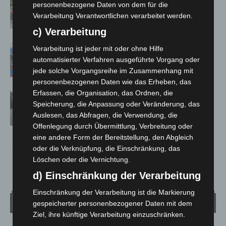
personenbezogene Daten von dem für die
Notfallsanitäter starten beim Roten
Verarbeitung Verantwortlichen verarbeitet werden.
Kreuz
c) Verarbeitung
Mann läuft mit Hockeyschläger über
Verarbeitung ist jeder mit oder ohne Hilfe
A7 – Polizei sucht Zeugen
automatisierter Verfahren ausgeführte Vorgang oder
jede solche Vorgangsreihe im Zusammenhang mit
personenbezogenen Daten wie das Erheben, das
Erfassen, die Organisation, das Ordnen, die
Hannover: Polizei stoppt 166
Speicherung, die Anpassung oder Veränderung, das
Trunkenheitsfahrten bei
Auslesen, das Abfragen, die Verwendung, die
Großkontrolle
Offenlegung durch Übermittlung, Verbreitung oder
eine andere Form der Bereitstellung, den Abgleich
oder die Verknüpfung, die Einschränkung, das
Löschen oder die Vernichtung.
d) Einschränkung der Verarbeitung
Einschränkung der Verarbeitung ist die Markierung
Wetter
gespeicherter personenbezogener Daten mit dem
Ziel, ihre künftige Verarbeitung einzuschränken.