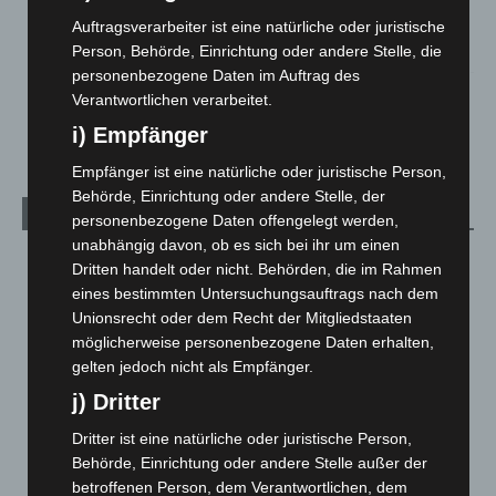
Gasleitung bei McDonald’s-Umbau in Langenhagen
beschädigt
Auftragsverarbeiter ist eine natürliche oder juristische
5. August 2026
Person, Behörde, Einrichtung oder andere Stelle, die
personenbezogene Daten im Auftrag des
Anklage nach Abschaltung von „Archetyp Market“ erhoben
Verantwortlichen verarbeitet.
3. August 2026
i) Empfänger
Empfänger ist eine natürliche oder juristische Person,
Behörde, Einrichtung oder andere Stelle, der
Kategorien
personenbezogene Daten offengelegt werden,
unabhängig davon, ob es sich bei ihr um einen
Blaulicht
2.799
Dritten handelt oder nicht. Behörden, die im Rahmen
eines bestimmten Untersuchungsauftrags nach dem
Corona-News
712
Unionsrecht oder dem Recht der Mitgliedstaaten
Hannover und Region
5.037
möglicherweise personenbezogene Daten erhalten,
Langenhagen und Ortsteile
3.250
gelten jedoch nicht als Empfänger.
Leserbriefe
1
j) Dritter
Menschen
2
Dritter ist eine natürliche oder juristische Person,
Über uns
1
Behörde, Einrichtung oder andere Stelle außer der
betroffenen Person, dem Verantwortlichen, dem
Veranstaltungen
1.887