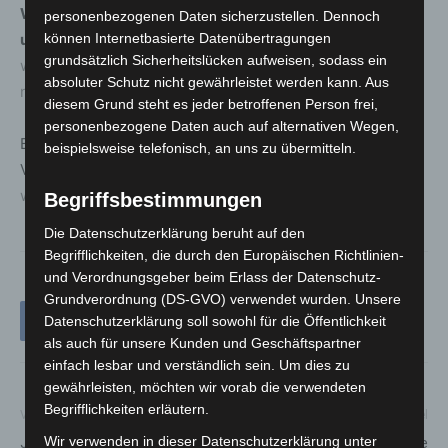
Weitere Informationen zum Thema Glasfaseranschluss
personenbezogenen Daten sicherzustellen. Dennoch
können Internetbasierte Datenübertragungen
unter
grundsätzlich Sicherheitslücken aufweisen, sodass ein
www.verbraucherzentrale-
absoluter Schutz nicht gewährleistet werden kann. Aus
niedersachsen.de/themen/internet-telefon/glasfaser
diesem Grund steht es jeder betroffenen Person frei,
personenbezogene Daten auch auf alternativen Wegen,
Bei Fragen hilft die kostenlose Beratung der
beispielsweise telefonisch, an uns zu übermitteln.
Verbraucherzentrale Niedersachsen:
www.verbraucherzentrale-niedersachsen.de/beratung
Begriffsbestimmungen
Die Datenschutzerklärung beruht auf den
Begrifflichkeiten, die durch den Europäischen Richtlinien-
und Verordnungsgeber beim Erlass der Datenschutz-
Grundverordnung (DS-GVO) verwendet wurden. Unsere
Datenschutzerklärung soll sowohl für die Öffentlichkeit
als auch für unsere Kunden und Geschäftspartner
einfach lesbar und verständlich sein. Um dies zu
gewährleisten, möchten wir vorab die verwendeten
Begrifflichkeiten erläutern.
Vorheriger Artikel
Nächster Artikel
Wir verwenden in dieser Datenschutzerklärung unter
Jahreshauptversammlung:
Nachtragsmeldung: 14-Jährige