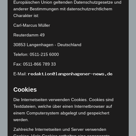
Oktober 2025
(112)
Europäischen Union geltenden Datenschutzgesetze und
anderer Bestimmungen mit datenschutzrechtlichem
September 2025
(93)
Charakter ist:
August 2025
(90)
Carl-Marcus Müller
Juli 2025
(90)
Reuterdamm 49
Juni 2025
(103)
30853 Langenhagen - Deutschland
Mai 2025
(112)
Telefon: 0511-215 6000
April 2025
(88)
Fax: 0511-866 789 33
März 2025
(111)
E-Mail:
Februar 2025
(96)
Januar 2025
(88)
Cookies
Dezember 2024
(89)
Die Internetseiten verwenden Cookies. Cookies sind
November 2024
(94)
Textdateien, welche über einen Internetbrowser auf
Oktober 2024
(93)
einem Computersystem abgelegt und gespeichert
werden.
September 2024
(112)
August 2024
(107)
Zahlreiche Internetseiten und Server verwenden
Cookies. Viele Cookies enthalten eine sogenannte