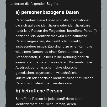
anderem die folgenden Begriffe:
Feuerwehr Langenhagen
aus Langenhagen wohlauf in
Osnabrück angetroffen
a) personenbezogene Daten
Personenbezogene Daten sind alle Informationen,
die sich auf eine identifizierte oder identifizierbare
Verwandte Artikel
Mehr vom Autor
natürliche Person (im Folgenden "betroffene Person")
beziehen. Als identifizierbar wird eine natürliche
Niedersachsen: Feuerwehrkräfte
Person angesehen, die direkt oder indirekt,
kehren nach Waldbrandeinsatz aus
insbesondere mittels Zuordnung zu einer Kennung
Spanien zurück
wie einem Namen, zu einer Kennnummer, zu
Standortdaten, zu einer Online-Kennung oder zu
Hannover: Erste Tigermücken-
einem oder mehreren besonderen Merkmalen, die
Population in Niedersachsen entdeckt
Ausdruck der physischen, physiologischen,
genetischen, psychischen, wirtschaftlichen,
kulturellen oder sozialen Identität dieser natürlichen
Person sind, identifiziert werden kann.
Brand im „Haus der Begegnung“ in
Neuwarmbüchen schnell eingedämmt
b) betroffene Person
Betroffene Person ist jede identifizierte oder
identifizierbare natürliche Person, deren
Region Hannover: 21 neue