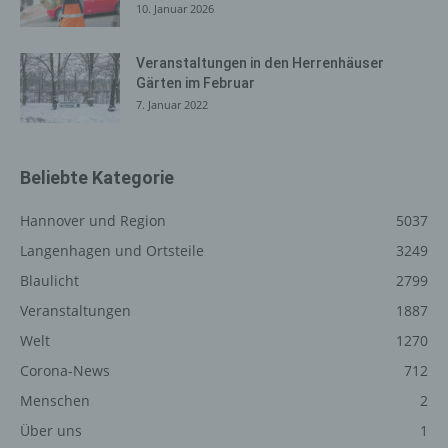
10. Januar 2026
einen oder mehrere Auftragsverarbeiter, beispielsweise
einen Paketdienstleister, veranlassen, der die
personenbezogenen Daten ebenfalls ausschließlich für
Veranstaltungen in den Herrenhäuser
Gärten im Februar
eine interne Verwendung, die dem für die Verarbeitung
7. Januar 2022
Verantwortlichen zuzurechnen ist, nutzt.
Durch eine Registrierung auf der Internetseite des für die
Verarbeitung Verantwortlichen wird ferner die vom
Beliebte Kategorie
Internet-Service-Provider (ISP) der betroffenen Person
vergebene IP-Adresse, das Datum sowie die Uhrzeit der
Hannover und Region
5037
Registrierung gespeichert. Die Speicherung dieser Daten
erfolgt vor dem Hintergrund, dass nur so der Missbrauch
Langenhagen und Ortsteile
3249
unserer Dienste verhindert werden kann, und diese
Blaulicht
2799
Daten im Bedarfsfall ermöglichen, begangene Straftaten
Veranstaltungen
1887
aufzuklären. Insofern ist die Speicherung dieser Daten
zur Absicherung des für die Verarbeitung
Welt
1270
Verantwortlichen erforderlich. Eine Weitergabe dieser
Corona-News
712
Daten an Dritte erfolgt grundsätzlich nicht, sofern keine
Menschen
2
gesetzliche Pflicht zur Weitergabe besteht oder die
Weitergabe der Strafverfolgung dient.
Über uns
1