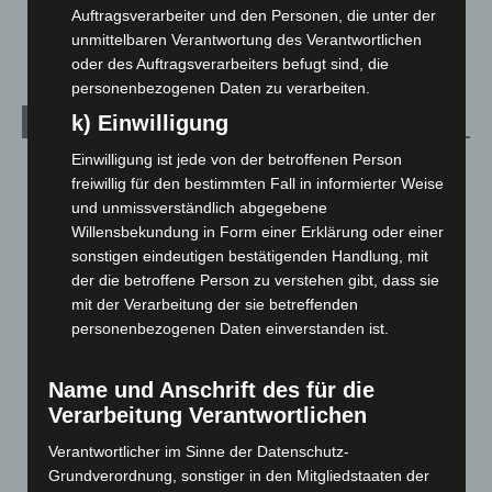
Auftragsverarbeiter und den Personen, die unter der
Welt
1.270
unmittelbaren Verantwortung des Verantwortlichen
oder des Auftragsverarbeiters befugt sind, die
personenbezogenen Daten zu verarbeiten.
k) Einwilligung
Archiv
Einwilligung ist jede von der betroffenen Person
August 2026
(12)
freiwillig für den bestimmten Fall in informierter Weise
Juli 2026
(73)
und unmissverständlich abgegebene
Willensbekundung in Form einer Erklärung oder einer
Juni 2026
(139)
sonstigen eindeutigen bestätigenden Handlung, mit
Mai 2026
(99)
der die betroffene Person zu verstehen gibt, dass sie
April 2026
(99)
mit der Verarbeitung der sie betreffenden
personenbezogenen Daten einverstanden ist.
März 2026
(115)
Februar 2026
(109)
Name und Anschrift des für die
Januar 2026
(122)
Verarbeitung Verantwortlichen
Dezember 2025
(103)
Verantwortlicher im Sinne der Datenschutz-
November 2025
(114)
Grundverordnung, sonstiger in den Mitgliedstaaten der