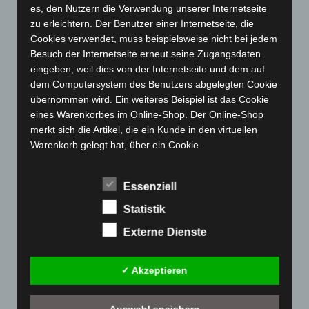
April 2023
(155)
es, den Nutzern die Verwendung unserer Internetseite
zu erleichtern. Der Benutzer einer Internetseite, die
März 2023
(174)
Cookies verwendet, muss beispielsweise nicht bei jedem
Februar 2023
(154)
Besuch der Internetseite erneut seine Zugangsdaten
Januar 2023
(140)
eingeben, weil dies von der Internetseite und dem auf
dem Computersystem des Benutzers abgelegten Cookie
Dezember 2022
(130)
übernommen wird. Ein weiteres Beispiel ist das Cookie
November 2022
(167)
eines Warenkorbes im Online-Shop. Der Online-Shop
merkt sich die Artikel, die ein Kunde in den virtuellen
Oktober 2022
(166)
Warenkorb gelegt hat, über ein Cookie.
September 2022
(205)
Die betroffene Person kann die Setzung von Cookies
August 2022
(166)
durch unsere Internetseite jederzeit mittels einer
Essenziell
Juli 2022
(133)
entsprechenden Einstellung des genutzten
Statistik
Internetbrowsers verhindern und damit der Setzung von
Juni 2022
(167)
Cookies dauerhaft widersprechen. Ferner können
Externe Dienste
Mai 2022
(177)
bereits gesetzte Cookies jederzeit über einen
April 2022
(198)
Internetbrowser oder andere Softwareprogramme
✓ Akzeptieren
gelöscht werden. Dies ist in allen gängigen
März 2022
(221)
Internetbrowsern möglich. Deaktiviert die betroffene
Februar 2022
(189)
Person die Setzung von Cookies in dem genutzten
Auswahl speichern