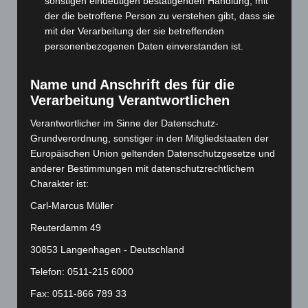
sonstigen eindeutigen bestätigenden Handlung, mit
der die betroffene Person zu verstehen gibt, dass sie
Februar 2024
(103)
mit der Verarbeitung der sie betreffenden
Januar 2024
(111)
personenbezogenen Daten einverstanden ist.
Dezember 2023
(130)
November 2023
(130)
Name und Anschrift des für die
Verarbeitung Verantwortlichen
Oktober 2023
(114)
September 2023
(133)
Verantwortlicher im Sinne der Datenschutz-
Grundverordnung, sonstiger in den Mitgliedstaaten der
August 2023
(134)
Europäischen Union geltenden Datenschutzgesetze und
Juli 2023
(118)
anderer Bestimmungen mit datenschutzrechtlichem
Juni 2023
(142)
Charakter ist:
Mai 2023
(139)
Carl-Marcus Müller
April 2023
(155)
Reuterdamm 49
März 2023
(174)
30853 Langenhagen - Deutschland
Februar 2023
(154)
Telefon: 0511-215 6000
Januar 2023
(140)
Fax: 0511-866 789 33
Dezember 2022
(130)