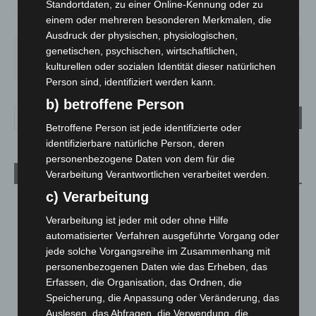
Standortdaten, zu einer Online-Kennung oder zu
einem oder mehreren besonderen Merkmalen, die
64%
1.6m/s
100%
Ausdruck der physischen, physiologischen,
genetischen, psychischen, wirtschaftlichen,
FR.
SA.
SO.
MO.
DI.
19
°
27
°
33
°
28
°
22
°
kulturellen oder sozialen Identität dieser natürlichen
Person sind, identifiziert werden kann.
b) betroffene Person
Betroffene Person ist jede identifizierte oder
identifizierbare natürliche Person, deren
personenbezogene Daten von dem für die
Aktuelle Beiträge
Verarbeitung Verantwortlichen verarbeitet werden.
c) Verarbeitung
Niedersachsen: Feuerwehrkräfte kehren nach
Waldbrandeinsatz aus Spanien zurück
Verarbeitung ist jeder mit oder ohne Hilfe
7. August 2026
automatisierter Verfahren ausgeführte Vorgang oder
jede solche Vorgangsreihe im Zusammenhang mit
Hannover: Erste Tigermücken-Population in Niedersachsen
personenbezogenen Daten wie das Erheben, das
entdeckt
Erfassen, die Organisation, das Ordnen, die
7. August 2026
Speicherung, die Anpassung oder Veränderung, das
Auslesen, das Abfragen, die Verwendung, die