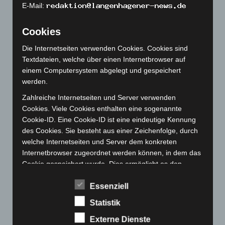
E-Mail:
November 2022
(167)
Oktober 2022
(166)
Cookies
September 2022
(205)
Die Internetseiten verwenden Cookies. Cookies sind
August 2022
(166)
Textdateien, welche über einen Internetbrowser auf
einem Computersystem abgelegt und gespeichert
Juli 2022
(133)
werden.
Juni 2022
(167)
Zahlreiche Internetseiten und Server verwenden
Mai 2022
(177)
Cookies. Viele Cookies enthalten eine sogenannte
April 2022
(198)
Cookie-ID. Eine Cookie-ID ist eine eindeutige Kennung
des Cookies. Sie besteht aus einer Zeichenfolge, durch
März 2022
(221)
welche Internetseiten und Server dem konkreten
Februar 2022
(189)
Internetbrowser zugeordnet werden können, in dem das
Cookie gespeichert wurde. Dies ermöglicht es den
Januar 2022
(190)
besuchten Internetseiten und Servern, den individuellen
Dezember 2021
(204)
Essenziell
Browser der betroffenen Person von anderen
November 2021
(215)
Internetbrowsern, die andere Cookies enthalten, zu
Statistik
unterscheiden. Ein bestimmter Internetbrowser kann
Oktober 2021
(171)
Externe Dienste
über die eindeutige Cookie-ID wiedererkannt und