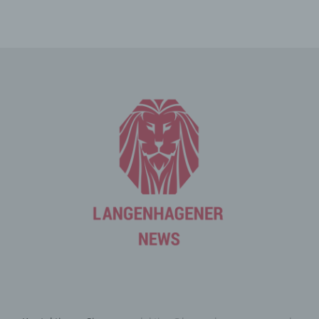
Die betroffene Person kann die Setzung von Cookies
durch unsere Internetseite jederzeit mittels einer
entsprechenden Einstellung des genutzten
Internetbrowsers verhindern und damit der Setzung von
Cookies dauerhaft widersprechen. Ferner können
bereits gesetzte Cookies jederzeit über einen
Internetbrowser oder andere Softwareprogramme
gelöscht werden. Dies ist in allen gängigen
Internetbrowsern möglich. Deaktiviert die betroffene
Person die Setzung von Cookies in dem genutzten
Internetbrowser, sind unter Umständen nicht alle
Funktionen unserer Internetseite vollumfänglich nutzbar.
Erfassung von allgemeinen Daten
und Informationen
Die Internetseite erfasst mit jedem Aufruf der
Internetseite durch eine betroffene Person oder ein
automatisiertes System eine Reihe von allgemeinen
Daten und Informationen. Diese allgemeinen Daten und