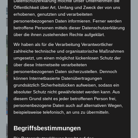
Datenschutzerklärung möchte unser Unternehmen die
Öffentlichkeit über Art, Umfang und Zweck der von uns
Niedersachsen: Feuerwehrkräfte
erhobenen, genutzten und verarbeiteten
kehren nach Waldbrandeinsatz aus
personenbezogenen Daten informieren. Ferner werden
Spanien zurück
betroffene Personen mittels dieser Datenschutzerklärung
über die ihnen zustehenden Rechte aufgeklärt.
Brand im „Haus der Begegnung“ in
Wir haben als für die Verarbeitung Verantwortlicher
Neuwarmbüchen schnell eingedämmt
zahlreiche technische und organisatorische Maßnahmen
umgesetzt, um einen möglichst lückenlosen Schutz der
über diese Internetseite verarbeiteten
Region Hannover: 21 neue
personenbezogenen Daten sicherzustellen. Dennoch
Notfallsanitäter starten beim Roten
können Internetbasierte Datenübertragungen
Kreuz
grundsätzlich Sicherheitslücken aufweisen, sodass ein
absoluter Schutz nicht gewährleistet werden kann. Aus
Mann läuft mit Hockeyschläger über
diesem Grund steht es jeder betroffenen Person frei,
A7 – Polizei sucht Zeugen
personenbezogene Daten auch auf alternativen Wegen,
beispielsweise telefonisch, an uns zu übermitteln.
Celle: Mensch stirbt bei Bagger-Unfall
Begriffsbestimmungen
auf Baustelle