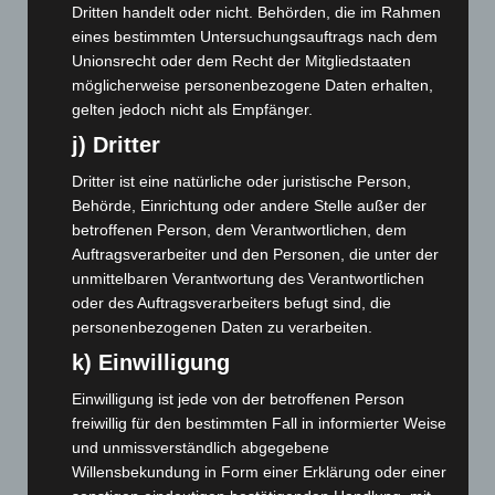
Dritten handelt oder nicht. Behörden, die im Rahmen
Mai 2025
(112)
eines bestimmten Untersuchungsauftrags nach dem
April 2025
(88)
Unionsrecht oder dem Recht der Mitgliedstaaten
möglicherweise personenbezogene Daten erhalten,
März 2025
(111)
gelten jedoch nicht als Empfänger.
Februar 2025
(96)
j) Dritter
Januar 2025
(88)
Dritter ist eine natürliche oder juristische Person,
Dezember 2024
(89)
Behörde, Einrichtung oder andere Stelle außer der
November 2024
(94)
betroffenen Person, dem Verantwortlichen, dem
Auftragsverarbeiter und den Personen, die unter der
Oktober 2024
(93)
unmittelbaren Verantwortung des Verantwortlichen
September 2024
(112)
oder des Auftragsverarbeiters befugt sind, die
August 2024
(107)
personenbezogenen Daten zu verarbeiten.
Juli 2024
(89)
k) Einwilligung
Juni 2024
(107)
Einwilligung ist jede von der betroffenen Person
freiwillig für den bestimmten Fall in informierter Weise
Mai 2024
(149)
und unmissverständlich abgegebene
April 2024
(102)
Willensbekundung in Form einer Erklärung oder einer
März 2024
(103)