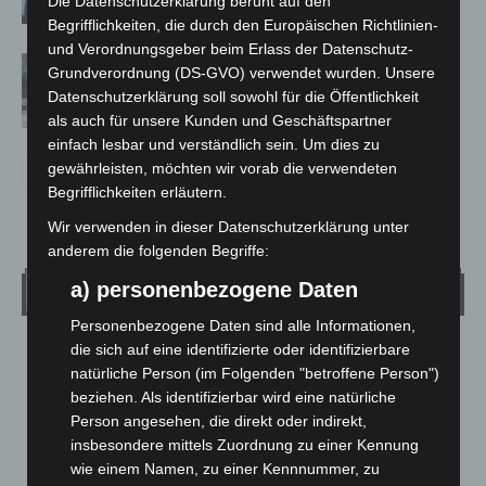
Die Datenschutzerklärung beruht auf den
Begrifflichkeiten, die durch den Europäischen Richtlinien-
und Verordnungsgeber beim Erlass der Datenschutz-
Gasleitung bei McDonald’s-Umbau in
Grundverordnung (DS-GVO) verwendet wurden. Unsere
Langenhagen beschädigt
Datenschutzerklärung soll sowohl für die Öffentlichkeit
als auch für unsere Kunden und Geschäftspartner
einfach lesbar und verständlich sein. Um dies zu
gewährleisten, möchten wir vorab die verwendeten
Begrifflichkeiten erläutern.
Wir verwenden in dieser Datenschutzerklärung unter
anderem die folgenden Begriffe:
a) personenbezogene Daten
Wetter
Personenbezogene Daten sind alle Informationen,
die sich auf eine identifizierte oder identifizierbare
LANGENHAGEN
natürliche Person (im Folgenden "betroffene Person")
Bedeckt
beziehen. Als identifizierbar wird eine natürliche
°
19.5
°
Person angesehen, die direkt oder indirekt,
C
19.1
insbesondere mittels Zuordnung zu einer Kennung
°
17.7
wie einem Namen, zu einer Kennnummer, zu