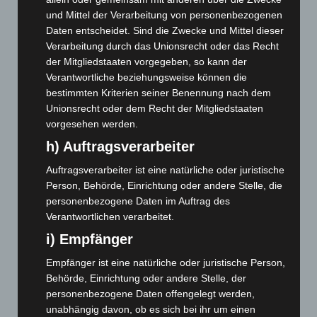
und Mittel der Verarbeitung von personenbezogenen
August 2026
(12)
Daten entscheidet. Sind die Zwecke und Mittel dieser
Juli 2026
(73)
Verarbeitung durch das Unionsrecht oder das Recht
Juni 2026
(139)
der Mitgliedstaaten vorgegeben, so kann der
Verantwortliche beziehungsweise können die
Mai 2026
(99)
bestimmten Kriterien seiner Benennung nach dem
April 2026
(99)
Unionsrecht oder dem Recht der Mitgliedstaaten
März 2026
(115)
vorgesehen werden.
Februar 2026
(109)
h) Auftragsverarbeiter
Januar 2026
(122)
Auftragsverarbeiter ist eine natürliche oder juristische
Dezember 2025
(103)
Person, Behörde, Einrichtung oder andere Stelle, die
personenbezogene Daten im Auftrag des
November 2025
(114)
Verantwortlichen verarbeitet.
Oktober 2025
(112)
i) Empfänger
September 2025
(93)
Empfänger ist eine natürliche oder juristische Person,
August 2025
(90)
Behörde, Einrichtung oder andere Stelle, der
Juli 2025
(90)
personenbezogene Daten offengelegt werden,
unabhängig davon, ob es sich bei ihr um einen
Juni 2025
(103)