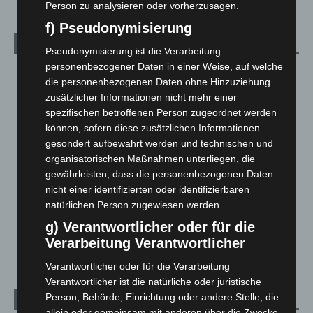
Person zu analysieren oder vorherzusagen.
f) Pseudonymisierung
Kategorien
Pseudonymisierung ist die Verarbeitung
personenbezogener Daten in einer Weise, auf welche
Blaulicht
2.799
die personenbezogenen Daten ohne Hinzuziehung
Corona-News
712
zusätzlicher Informationen nicht mehr einer
spezifischen betroffenen Person zugeordnet werden
Hannover und Region
5.037
können, sofern diese zusätzlichen Informationen
Langenhagen und Ortsteile
3.250
gesondert aufbewahrt werden und technischen und
Leserbriefe
1
organisatorischen Maßnahmen unterliegen, die
gewährleisten, dass die personenbezogenen Daten
Menschen
2
nicht einer identifizierten oder identifizierbaren
Über uns
1
natürlichen Person zugewiesen werden.
Veranstaltungen
1.887
g) Verantwortlicher oder für die
Welt
1.270
Verarbeitung Verantwortlicher
Verantwortlicher oder für die Verarbeitung
Verantwortlicher ist die natürliche oder juristische
Person, Behörde, Einrichtung oder andere Stelle, die
Archiv
allein oder gemeinsam mit anderen über die Zwecke