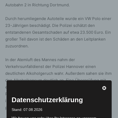
Autobahn 2 in Richtung Dortmund.
Durch herumliegende Autoteile wurde ein VW Polo einer
23-Jährigen beschädigt. Die Polizei schätzt den
entstandenen Gesamtschaden auf etwa 23.500 Euro. Ein
großer Teil davon ist den Schäden an den Leitplanken
zuzuordnen.
In der Atemluft des Mannes nahm der
Verkehrsunfalldienst der Polizei Hannover einen
deutlichen Alkoholgeruch wahr. Außerdem sahen sie ihm
den Alkoholkonsum deutlich an. Eine Überprüfung mit
einem Atemalkoholmessgerät ergab einen Wert von 1,92
Promille. Zwecks Blutprobenentnahme brachten sie ihn
Datenschutzerklärung
in ein Krankenhaus, wo er nach Abschluss der
polizeilichen Maßnahmen entlassen wurde.
Stand: 07.08.2026