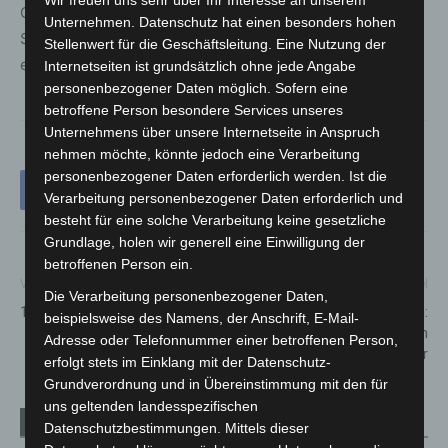
Wir freuen uns sehr über Ihr Interesse an unserem
Gegen ihn leitete der Verkehrsunfalldienst Hannover ein
Unternehmen. Datenschutz hat einen besonders hohen
Strafverfahren wegen Gefährdung des Straßenverkehrs
Stellenwert für die Geschäftsleitung. Eine Nutzung der
ein.
Internetseiten ist grundsätzlich ohne jede Angabe
personenbezogener Daten möglich. Sofern eine
betroffene Person besondere Services unseres
Unternehmens über unsere Internetseite in Anspruch
nehmen möchte, könnte jedoch eine Verarbeitung
personenbezogener Daten erforderlich werden. Ist die
Verarbeitung personenbezogener Daten erforderlich und
besteht für eine solche Verarbeitung keine gesetzliche
Grundlage, holen wir generell eine Einwilligung der
betroffenen Person ein.
Vorheriger Artikel
Nächster Artikel
Die Verarbeitung personenbezogener Daten,
1. Advent
Corona-Impfung ohne Termin:
beispielsweise des Namens, der Anschrift, E-Mail-
Impfzentrum in Langenhagen
Adresse oder Telefonnummer einer betroffenen Person,
startet am 2. Dezember
erfolgt stets im Einklang mit der Datenschutz-
Grundverordnung und in Übereinstimmung mit den für
uns geltenden landesspezifischen
Verwandte Artikel
Mehr vom Autor
Datenschutzbestimmungen. Mittels dieser