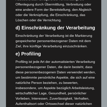
Brand im „Haus der Begegnung“ in Neuwarmbüchen schnell
Offenlegung durch Übermittlung, Verbreitung oder
eingedämmt
eine andere Form der Bereitstellung, den Abgleich
6. August 2026
oder die Verknüpfung, die Einschränkung, das
Löschen oder die Vernichtung.
Region Hannover: 21 neue Notfallsanitäter starten beim
Roten Kreuz
d) Einschränkung der Verarbeitung
5. August 2026
Einschränkung der Verarbeitung ist die Markierung
Mann läuft mit Hockeyschläger über A7 – Polizei sucht
gespeicherter personenbezogener Daten mit dem
Zeugen
Ziel, ihre künftige Verarbeitung einzuschränken.
5. August 2026
e) Profiling
Celle: Mensch stirbt bei Bagger-Unfall auf Baustelle
Profiling ist jede Art der automatisierten Verarbeitung
5. August 2026
personenbezogener Daten, die darin besteht, dass
diese personenbezogenen Daten verwendet werden,
Gasleitung bei McDonald’s-Umbau in Langenhagen
um bestimmte persönliche Aspekte, die sich auf eine
beschädigt
natürliche Person beziehen, zu bewerten,
5. August 2026
insbesondere, um Aspekte bezüglich Arbeitsleistung,
wirtschaftlicher Lage, Gesundheit, persönlicher
Anklage nach Abschaltung von „Archetyp Market“ erhoben
Vorlieben, Interessen, Zuverlässigkeit, Verhalten,
3. August 2026
Aufenthaltsort oder Ortswechsel dieser natürlichen