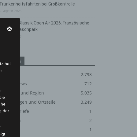
Trunkenheitsfahrten bei Großkontrolle
2. August 2026
Hannover Klassik Open Air 2026: Französische
Oper im Maschpark
2. August 2026
Kategorien
tz hat
er
Blaulicht
2.798
Corona-News
712
e
Hannover und Region
5.035
die
Langenhagen und Ortsteile
3.249
che
g der
Leserbriefe
1
Menschen
2
r
Über uns
1
lgt