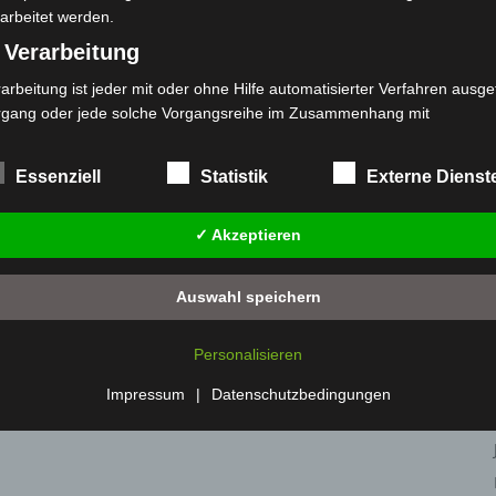
arbeitet werden.
 Verarbeitung
arbeitung ist jeder mit oder ohne Hilfe automatisierter Verfahren ausge
rgang oder jede solche Vorgangsreihe im Zusammenhang mit
rsonenbezogenen Daten wie das Erheben, das Erfassen, die Organisat
s Ordnen, die Speicherung, die Anpassung oder Veränderung, das Aus
Essenziell
Statistik
Externe Dienst
 Abfragen, die Verwendung, die Offenlegung durch Übermittlung, Verb
r eine andere Form der Bereitstellung, den Abgleich oder die Verknüp
✓ Akzeptieren
 Einschränkung, das Löschen oder die Vernichtung.
) Einschränkung der Verarbeitung
Auswahl speichern
schränkung der Verarbeitung ist die Markierung gespeicherter
sonenbezogener Daten mit dem Ziel, ihre künftige Verarbeitung
Personalisieren
nzuschränken.
 Profiling
Impressum
|
Datenschutzbedingungen
filing ist jede Art der automatisierten Verarbeitung personenbezogener
ten, die darin besteht, dass diese personenbezogenen Daten verwend
den, um bestimmte persönliche Aspekte, die sich auf eine natürliche 