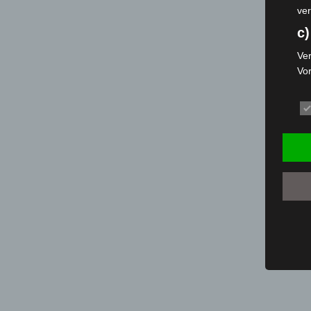
ver
c)
Ver
Vo
pe
da
das
ode
die
d
Ein
per
ei
e)
Pro
Da
wer