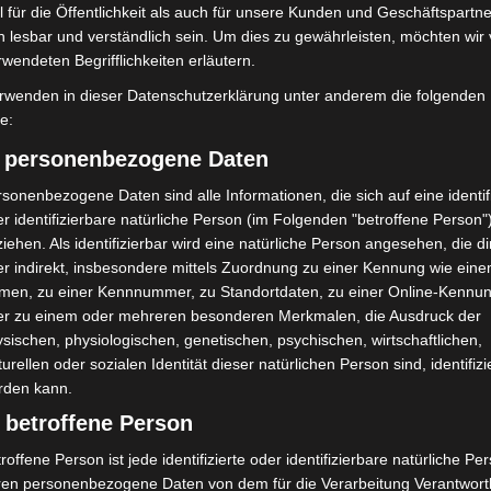
 für die Öffentlichkeit als auch für unsere Kunden und Geschäftspartne
h lesbar und verständlich sein. Um dies zu gewährleisten, möchten wir
rwendeten Begrifflichkeiten erläutern.
olizei stoppt 166
Schwarz Digits und Zscaler starten
sfahrten bei
souveräne Cloud-
rwenden in dieser Datenschutzerklärung unter anderem die folgenden
lle
Sicherheitsplattform für Europa
fe:
) personenbezogene Daten
sonenbezogene Daten sind alle Informationen, die sich auf eine identifi
r identifizierbare natürliche Person (im Folgenden "betroffene Person"
iehen. Als identifizierbar wird eine natürliche Person angesehen, die di
r indirekt, insbesondere mittels Zuordnung zu einer Kennung wie ein
men, zu einer Kennnummer, zu Standortdaten, zu einer Online-Kennu
er zu einem oder mehreren besonderen Merkmalen, die Ausdruck der
alität in Niedersachsen
A2 bei Hannover: Vollsperrung
sischen, physiologischen, genetischen, psychischen, wirtschaftlichen,
hohem Niveau
Richtung Berlin startet am 31. Juli
turellen oder sozialen Identität dieser natürlichen Person sind, identifizi
rden kann.
 betroffene Person
roffene Person ist jede identifizierte oder identifizierbare natürliche Pe
ren personenbezogene Daten von dem für die Verarbeitung Verantwort