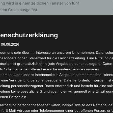
ng wird in einem zeitlichen Fenster von fünf
dem Crash ausgelöst.
hert und verbleiben dort. Mit Hilfe von bestimmten
le oder direkt am Airbag-Steuergerät ausgelesen
enschutzerklärung
ie Hoheit der Daten aus dem EDR beim Fahrer bzw.
 strafrechtlichen Verfahren aber zu erfahren, wie es
: 06.08.2026
 die Staatsanwaltschaft einen Sachverständigen
euen uns sehr über Ihr Interesse an unserem Unternehmen. Datenschu
lesen.
besonders hohen Stellenwert für die Geschäftsleitung. Eine Nutzung d
etseiten ist grundsätzlich ohne jede Angabe personenbezogener Daten
als einzige Quelle zur Unfallrekonstruktion
h. Sofern eine betroffene Person besondere Services unseres
nehmens über unsere Internetseite in Anspruch nehmen möchte, könnt
als zusätzliches Element zum Spurenbild am Unfallort
 eine Verarbeitung personenbezogener Daten erforderlich werden. Ist 
rzeugen. So können sie die herkömmliche
eitung personenbezogener Daten erforderlich und besteht für eine sol
 nicht jedoch ersetzen. Der EDR speichert nur Daten
eitung keine gesetzliche Grundlage, holen wir generell eine Einwilligun
andere Verkehrsteilnehmer. Auch Videoaufzeichnungen
fenen Person ein.
rarbeitung personenbezogener Daten, beispielsweise des Namens, de
ift, E-Mail-Adresse oder Telefonnummer einer betroffenen Person, erfo