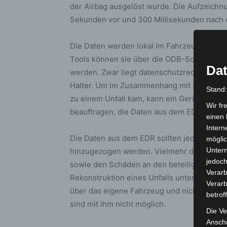
der Airbag ausgelöst wurde. Die Aufzeichnu
Sekunden vor und 300 Millisekunden nach 
Die Daten werden lokal im Fahrzeug gespeic
Tools können sie über die ODB-Schnittstel
Dat
werden. Zwar liegt datenschutzrechtlich d
Halter. Um im Zusammenhang mit zivil- oder
Stand
zu einem Unfall kam, kann ein Gericht oder
Wir fr
beauftragen, die Daten aus dem EDR auszu
einen 
Intern
Die Daten aus dem EDR sollten jedoch nicht 
möglic
Unter
hinzugezogen werden. Vielmehr dienen sie 
jedoch
sowie den Schäden an den beteiligten Fah
Verarb
Rekonstruktion eines Unfalls unterstützen,
Verarb
über das eigene Fahrzeug und nicht über 
betrof
sind mit ihm nicht möglich.
Die Ve
Anschr