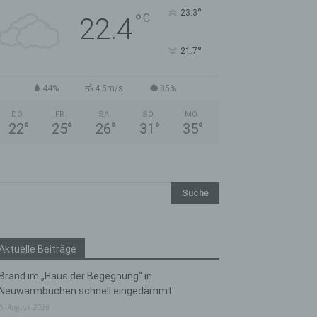
°
23.3
°
C
22.4
°
21.7
44%
4.5m/s
85%
DO.
FR.
SA.
SO.
MO.
22
°
25
°
26
°
31
°
35
°
Aktuelle Beiträge
Brand im „Haus der Begegnung“ in
Neuwarmbüchen schnell eingedämmt
6. August 2026