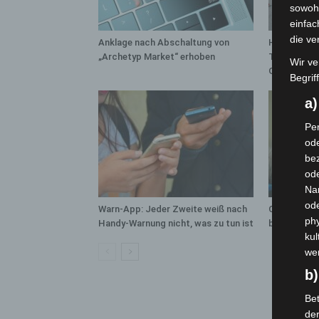
sowohl
einfac
die ve
Anklage nach Abschaltung von
Hannover: P
„Archetyp Market“ erhoben
Trunkenheit
Wir ve
Großkontro
Begrif
a
Per
ode
bez
ode
Na
od
Warn-App: Jeder Zweite weiß nach
Cyberkrimin
phy
Handy-Warnung nicht, was zu tun ist
bleibt auf 
kul
we
b)
Bet
de