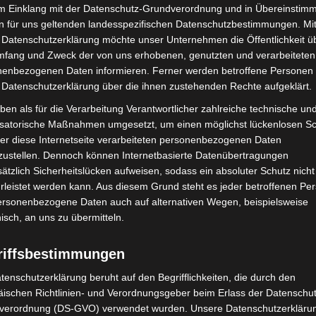
im Einklang mit der Datenschutz-Grundverordnung und in Übereinstim
n für uns geltenden landesspezifischen Datenschutzbestimmungen. Mit
 Datenschutzerklärung möchte unser Unternehmen die Öffentlichkeit ü
mfang und Zweck der von uns erhobenen, genutzten und verarbeiteten
enbezogenen Daten informieren. Ferner werden betroffene Personen 
 Datenschutzerklärung über die ihnen zustehenden Rechte aufgeklärt.
ben als für die Verarbeitung Verantwortlicher zahlreiche technische un
isatorische Maßnahmen umgesetzt, um einen möglichst lückenlosen S
Nächster Artikel
er diese Internetseite verarbeiteten personenbezogenen Daten
Radler-Treff am Biergarten-Grill
zustellen. Dennoch können Internetbasierte Datenübertragungen
ätzlich Sicherheitslücken aufweisen, sodass ein absoluter Schutz nicht
leistet werden kann. Aus diesem Grund steht es jeder betroffenen Pe
personenbezogene Daten auch auf alternativen Wegen, beispielsweise
nisch, an uns zu übermitteln.
riffsbestimmungen
tenschutzerklärung beruht auf den Begrifflichkeiten, die durch den
ischen Richtlinien- und Verordnungsgeber beim Erlass der Datenschut
verordnung (DS-GVO) verwendet wurden. Unsere Datenschutzerklärun