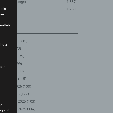
Veranstaltungen
1.887
mung
tels
Welt
1.269
ber
mittels
Archiv
d
August 2026
(10)
chutz
Juli 2026
(73)
Juni 2026
(139)
Mai 2026
(99)
rson
April 2026
(99)
März 2026
(115)
Februar 2026
(109)
Januar 2026
(122)
Dezember 2025
(103)
z-
November 2025
(114)
g soll