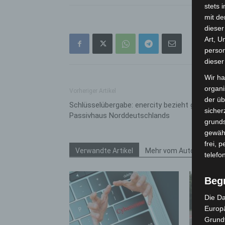
stets 
mit de
dieser
Art, U
person
dieser
Wir ha
organ
Vorheriger Artikel
der üb
Schlüsselübergabe: enercity bezieht größtes
sicher
Passivhaus Norddeutschlands
grunds
gewähr
frei, 
Verwandte Artikel
Mehr vom Autor
telefo
Beg
Die Da
Europä
Grund