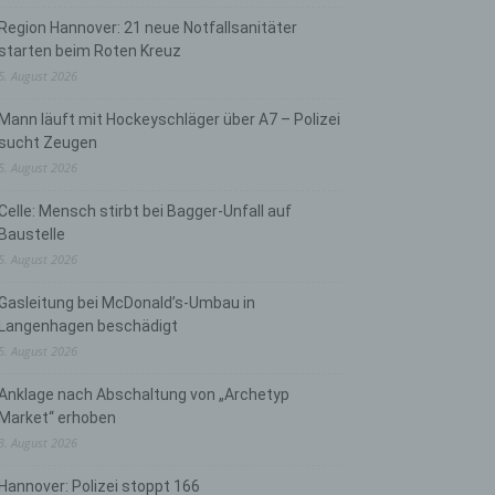
Region Hannover: 21 neue Notfallsanitäter
starten beim Roten Kreuz
5. August 2026
Mann läuft mit Hockeyschläger über A7 – Polizei
sucht Zeugen
5. August 2026
Celle: Mensch stirbt bei Bagger-Unfall auf
Baustelle
5. August 2026
Gasleitung bei McDonald’s-Umbau in
Langenhagen beschädigt
5. August 2026
Anklage nach Abschaltung von „Archetyp
Market“ erhoben
3. August 2026
Hannover: Polizei stoppt 166