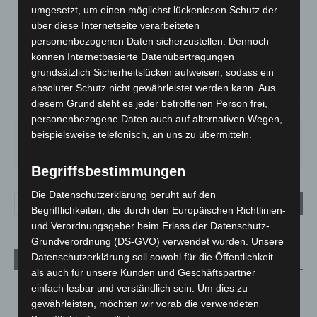
LANGENHAGEN
umgesetzt, um einen möglichst lückenlosen Schutz der
Überwiegend Bewölkt
über diese Internetseite verarbeiteten
°
19.6
personenbezogenen Daten sicherzustellen. Dennoch
°
C
19.3
können Internetbasierte Datenübertragungen
°
17.7
grundsätzlich Sicherheitslücken aufweisen, sodass ein
absoluter Schutz nicht gewährleistet werden kann. Aus
diesem Grund steht es jeder betroffenen Person frei,
65%
3.5m/s
56%
personenbezogene Daten auch auf alternativen Wegen,
beispielsweise telefonisch, an uns zu übermitteln.
FR.
SA.
SO.
MO.
DI.
21
°
26
°
32
°
31
°
23
°
Begriffsbestimmungen
Die Datenschutzerklärung beruht auf den
Begrifflichkeiten, die durch den Europäischen Richtlinien-
und Verordnungsgeber beim Erlass der Datenschutz-
Grundverordnung (DS-GVO) verwendet wurden. Unsere
Datenschutzerklärung soll sowohl für die Öffentlichkeit
Aktuelle Beiträge
als auch für unsere Kunden und Geschäftspartner
Niedersachsen: Feuerwehrkräfte kehren nach
einfach lesbar und verständlich sein. Um dies zu
Waldbrandeinsatz aus Spanien zurück
gewährleisten, möchten wir vorab die verwendeten