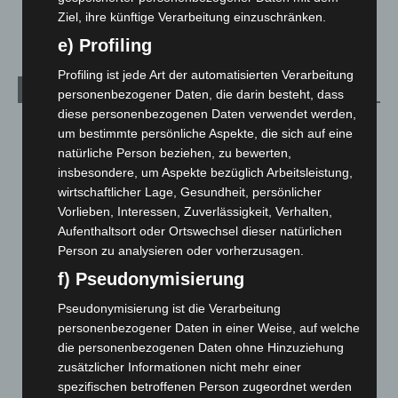
Welt
1.270
Ziel, ihre künftige Verarbeitung einzuschränken.
e) Profiling
Profiling ist jede Art der automatisierten Verarbeitung
Archiv
personenbezogener Daten, die darin besteht, dass
diese personenbezogenen Daten verwendet werden,
August 2026
(12)
um bestimmte persönliche Aspekte, die sich auf eine
natürliche Person beziehen, zu bewerten,
Juli 2026
(73)
insbesondere, um Aspekte bezüglich Arbeitsleistung,
Juni 2026
(139)
wirtschaftlicher Lage, Gesundheit, persönlicher
Mai 2026
(99)
Vorlieben, Interessen, Zuverlässigkeit, Verhalten,
Aufenthaltsort oder Ortswechsel dieser natürlichen
April 2026
(99)
Person zu analysieren oder vorherzusagen.
März 2026
(115)
f) Pseudonymisierung
Februar 2026
(109)
Pseudonymisierung ist die Verarbeitung
Januar 2026
(122)
personenbezogener Daten in einer Weise, auf welche
Dezember 2025
(103)
die personenbezogenen Daten ohne Hinzuziehung
November 2025
(114)
zusätzlicher Informationen nicht mehr einer
spezifischen betroffenen Person zugeordnet werden
Oktober 2025
(112)