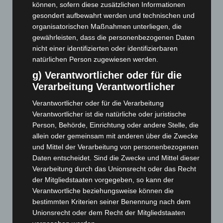
können, sofern diese zusätzlichen Informationen
September 2025
(93)
gesondert aufbewahrt werden und technischen und
organisatorischen Maßnahmen unterliegen, die
August 2025
(90)
gewährleisten, dass die personenbezogenen Daten
Juli 2025
(90)
nicht einer identifizierten oder identifizierbaren
Juni 2025
(103)
natürlichen Person zugewiesen werden.
Mai 2025
(112)
g) Verantwortlicher oder für die
Verarbeitung Verantwortlicher
April 2025
(88)
März 2025
(111)
Verantwortlicher oder für die Verarbeitung
Verantwortlicher ist die natürliche oder juristische
Februar 2025
(96)
Person, Behörde, Einrichtung oder andere Stelle, die
Januar 2025
(88)
allein oder gemeinsam mit anderen über die Zwecke
Dezember 2024
(89)
und Mittel der Verarbeitung von personenbezogenen
Daten entscheidet. Sind die Zwecke und Mittel dieser
November 2024
(94)
Verarbeitung durch das Unionsrecht oder das Recht
Oktober 2024
(93)
der Mitgliedstaaten vorgegeben, so kann der
Verantwortliche beziehungsweise können die
September 2024
(112)
bestimmten Kriterien seiner Benennung nach dem
August 2024
(107)
Unionsrecht oder dem Recht der Mitgliedstaaten
Juli 2024
(89)