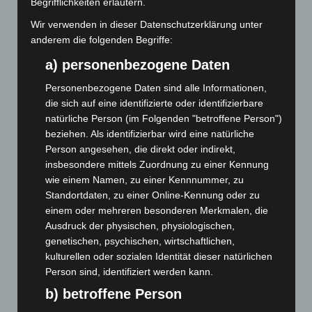
7. August 2026
Begrifflichkeiten erläutern.
Wir verwenden in dieser Datenschutzerklärung unter
Hannover: Erste Tigermücken-Population in Niedersachsen
anderem die folgenden Begriffe:
entdeckt
7. August 2026
a) personenbezogene Daten
Brand im „Haus der Begegnung“ in Neuwarmbüchen schnell
Personenbezogene Daten sind alle Informationen,
eingedämmt
die sich auf eine identifizierte oder identifizierbare
6. August 2026
natürliche Person (im Folgenden "betroffene Person")
beziehen. Als identifizierbar wird eine natürliche
Region Hannover: 21 neue Notfallsanitäter starten beim
Person angesehen, die direkt oder indirekt,
Roten Kreuz
insbesondere mittels Zuordnung zu einer Kennung
5. August 2026
wie einem Namen, zu einer Kennnummer, zu
Standortdaten, zu einer Online-Kennung oder zu
Mann läuft mit Hockeyschläger über A7 – Polizei sucht
einem oder mehreren besonderen Merkmalen, die
Zeugen
Ausdruck der physischen, physiologischen,
5. August 2026
genetischen, psychischen, wirtschaftlichen,
kulturellen oder sozialen Identität dieser natürlichen
Celle: Mensch stirbt bei Bagger-Unfall auf Baustelle
Person sind, identifiziert werden kann.
5. August 2026
b) betroffene Person
Gasleitung bei McDonald’s-Umbau in Langenhagen