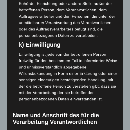
April 2023
(155)
Behörde, Einrichtung oder andere Stelle außer der
März 2023
(174)
betroffenen Person, dem Verantwortlichen, dem
Auftragsverarbeiter und den Personen, die unter der
Februar 2023
(154)
unmittelbaren Verantwortung des Verantwortlichen
Januar 2023
(140)
oder des Auftragsverarbeiters befugt sind, die
Dezember 2022
(130)
personenbezogenen Daten zu verarbeiten.
November 2022
(167)
k) Einwilligung
Oktober 2022
(166)
Einwilligung ist jede von der betroffenen Person
September 2022
(205)
freiwillig für den bestimmten Fall in informierter Weise
und unmissverständlich abgegebene
August 2022
(166)
Willensbekundung in Form einer Erklärung oder einer
Juli 2022
(133)
sonstigen eindeutigen bestätigenden Handlung, mit
der die betroffene Person zu verstehen gibt, dass sie
Juni 2022
(167)
mit der Verarbeitung der sie betreffenden
Mai 2022
(177)
personenbezogenen Daten einverstanden ist.
April 2022
(198)
März 2022
(221)
Name und Anschrift des für die
Verarbeitung Verantwortlichen
Februar 2022
(189)