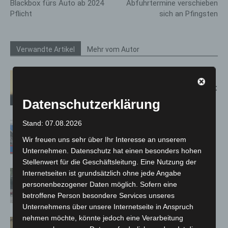
Blackbox fürs Auto ab 2024
Abfuhrtermine verschieben
Pflicht
sich an Pfingsten
Verwandte Artikel
Mehr vom Autor
Hannover: Erste Tigermücken-
Population in Niedersachsen entdeckt
Datenschutzerklärung
Stand: 07.08.2026
Mann läuft mit Hockeyschläger über
A7 – Polizei sucht Zeugen
Wir freuen uns sehr über Ihr Interesse an unserem
Unternehmen. Datenschutz hat einen besonders hohen
Stellenwert für die Geschäftsleitung. Eine Nutzung der
Gasleitung bei McDonald’s-Umbau in
Internetseiten ist grundsätzlich ohne jede Angabe
Langenhagen beschädigt
personenbezogener Daten möglich. Sofern eine
betroffene Person besondere Services unseres
Unternehmens über unsere Internetseite in Anspruch
nehmen möchte, könnte jedoch eine Verarbeitung
Hannover Klassik Open Air 2026: