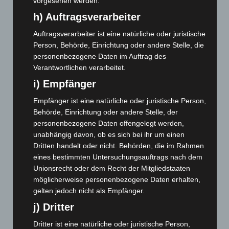
vorgesehen werden.
Juni 2024
(107)
h) Auftragsverarbeiter
Mai 2024
(149)
Auftragsverarbeiter ist eine natürliche oder juristische
April 2024
(102)
Person, Behörde, Einrichtung oder andere Stelle, die
personenbezogene Daten im Auftrag des
März 2024
(103)
Verantwortlichen verarbeitet.
Februar 2024
(103)
i) Empfänger
Januar 2024
(111)
Empfänger ist eine natürliche oder juristische Person,
Dezember 2023
(130)
Behörde, Einrichtung oder andere Stelle, der
November 2023
(130)
personenbezogene Daten offengelegt werden,
unabhängig davon, ob es sich bei ihr um einen
Oktober 2023
(114)
Dritten handelt oder nicht. Behörden, die im Rahmen
September 2023
(133)
eines bestimmten Untersuchungsauftrags nach dem
August 2023
(134)
Unionsrecht oder dem Recht der Mitgliedstaaten
möglicherweise personenbezogene Daten erhalten,
Juli 2023
(118)
gelten jedoch nicht als Empfänger.
Juni 2023
(142)
j) Dritter
Mai 2023
(139)
Dritter ist eine natürliche oder juristische Person,