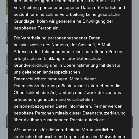
personenbezogener Daten erforderlich werden. Ist die
Französische Oper im Maschpark
Verarbeitung personenbezogener Daten erforderlich und
besteht für eine solche Verarbeitung keine gesetzliche
Grundlage, holen wir generell eine Einwilligung der
Langenhagen: Autofahrer mit 3,17
betroffenen Person ein.
Promille aus dem Verkehr gezogen
Die Verarbeitung personenbezogener Daten,
beispielsweise des Namens, der Anschrift, E-Mail-
Adresse oder Telefonnummer einer betroffenen Person,
Blaulichtmeile Langenhagen 2026:
erfolgt stets im Einklang mit der Datenschutz-
Polizei, Feuerwehr und Rettung
Grundverordnung und in Übereinstimmung mit den für
hautnah erleben
uns geltenden landesspezifischen
Datenschutzbestimmungen. Mittels dieser
Datenschutzerklärung möchte unser Unternehmen die
Öffentlichkeit über Art, Umfang und Zweck der von uns
erhobenen, genutzten und verarbeiteten
personenbezogenen Daten informieren. Ferner werden
betroffene Personen mittels dieser Datenschutzerklärung
über die ihnen zustehenden Rechte aufgeklärt.
Wetter
Wir haben als für die Verarbeitung Verantwortlicher
zahlreiche technische und organisatorische Maßnahmen