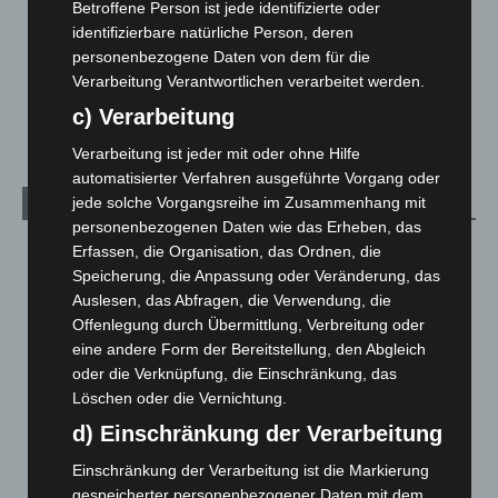
Betroffene Person ist jede identifizierte oder
beschädigt
identifizierbare natürliche Person, deren
5. August 2026
personenbezogene Daten von dem für die
Verarbeitung Verantwortlichen verarbeitet werden.
Anklage nach Abschaltung von „Archetyp Market“ erhoben
3. August 2026
c) Verarbeitung
Verarbeitung ist jeder mit oder ohne Hilfe
automatisierter Verfahren ausgeführte Vorgang oder
jede solche Vorgangsreihe im Zusammenhang mit
Kategorien
personenbezogenen Daten wie das Erheben, das
Blaulicht
2.799
Erfassen, die Organisation, das Ordnen, die
Speicherung, die Anpassung oder Veränderung, das
Corona-News
712
Auslesen, das Abfragen, die Verwendung, die
Hannover und Region
5.037
Offenlegung durch Übermittlung, Verbreitung oder
eine andere Form der Bereitstellung, den Abgleich
Langenhagen und Ortsteile
3.250
oder die Verknüpfung, die Einschränkung, das
Leserbriefe
1
Löschen oder die Vernichtung.
Menschen
2
d) Einschränkung der Verarbeitung
Über uns
1
Einschränkung der Verarbeitung ist die Markierung
Veranstaltungen
1.887
gespeicherter personenbezogener Daten mit dem