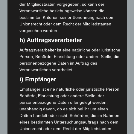
der Mitgliedstaaten vorgegeben, so kann der
September 2025
(93)
Verantwortliche beziehungsweise können die
August 2025
(90)
bestimmten Kriterien seiner Benennung nach dem
Unionsrecht oder dem Recht der Mitgliedstaaten
Juli 2025
(90)
vorgesehen werden.
Juni 2025
(103)
h) Auftragsverarbeiter
Mai 2025
(112)
Auftragsverarbeiter ist eine natürliche oder juristische
April 2025
(88)
Person, Behörde, Einrichtung oder andere Stelle, die
März 2025
(111)
personenbezogene Daten im Auftrag des
Verantwortlichen verarbeitet.
Februar 2025
(96)
i) Empfänger
Januar 2025
(88)
Dezember 2024
(89)
Empfänger ist eine natürliche oder juristische Person,
Behörde, Einrichtung oder andere Stelle, der
November 2024
(94)
personenbezogene Daten offengelegt werden,
Oktober 2024
(93)
unabhängig davon, ob es sich bei ihr um einen
September 2024
(112)
Dritten handelt oder nicht. Behörden, die im Rahmen
eines bestimmten Untersuchungsauftrags nach dem
August 2024
(107)
Unionsrecht oder dem Recht der Mitgliedstaaten
Juli 2024
(89)