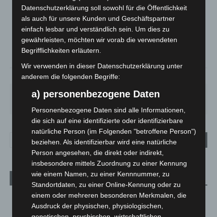
LANGENHAGEN
Datenschutzerklärung soll sowohl für die Öffentlichkeit
Mäßig Bewölkt
als auch für unsere Kunden und Geschäftspartner
°
17.7
einfach lesbar und verständlich sein. Um dies zu
°
C
16.8
gewährleisten, möchten wir vorab die verwendeten
°
16.7
Begrifflichkeiten erläutern.
Wir verwenden in dieser Datenschutzerklärung unter
58%
2.2m/s
34%
anderem die folgenden Begriffe:
a) personenbezogene Daten
FR.
SA.
SO.
MO.
DI.
25
°
26
°
31
°
35
°
17
°
Personenbezogene Daten sind alle Informationen,
die sich auf eine identifizierte oder identifizierbare
natürliche Person (im Folgenden "betroffene Person")
beziehen. Als identifizierbar wird eine natürliche
Person angesehen, die direkt oder indirekt,
insbesondere mittels Zuordnung zu einer Kennung
wie einem Namen, zu einer Kennnummer, zu
Aktuelle Beiträge
Standortdaten, zu einer Online-Kennung oder zu
einem oder mehreren besonderen Merkmalen, die
Brand im „Haus der Begegnung“ in Neuwarmbüchen schnell
Ausdruck der physischen, physiologischen,
eingedämmt
genetischen, psychischen, wirtschaftlichen,