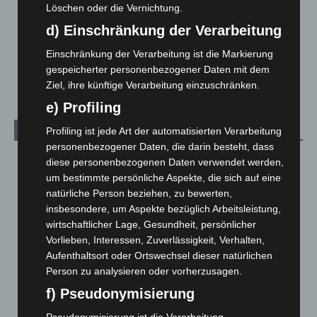
Löschen oder die Vernichtung.
2. August 2026
d) Einschränkung der Verarbeitung
Hannover Klassik Open Air 2026: Französische Oper im
Einschränkung der Verarbeitung ist die Markierung
Maschpark
gespeicherter personenbezogener Daten mit dem
2. August 2026
Ziel, ihre künftige Verarbeitung einzuschränken.
e) Profiling
Kategorien
Profiling ist jede Art der automatisierten Verarbeitung
personenbezogener Daten, die darin besteht, dass
Blaulicht
2.798
diese personenbezogenen Daten verwendet werden,
um bestimmte persönliche Aspekte, die sich auf eine
Corona-News
712
natürliche Person beziehen, zu bewerten,
Hannover und Region
5.035
insbesondere, um Aspekte bezüglich Arbeitsleistung,
Langenhagen und Ortsteile
3.249
wirtschaftlicher Lage, Gesundheit, persönlicher
Vorlieben, Interessen, Zuverlässigkeit, Verhalten,
Leserbriefe
1
Aufenthaltsort oder Ortswechsel dieser natürlichen
Menschen
2
Person zu analysieren oder vorherzusagen.
Über uns
1
f) Pseudonymisierung
Veranstaltungen
1.887