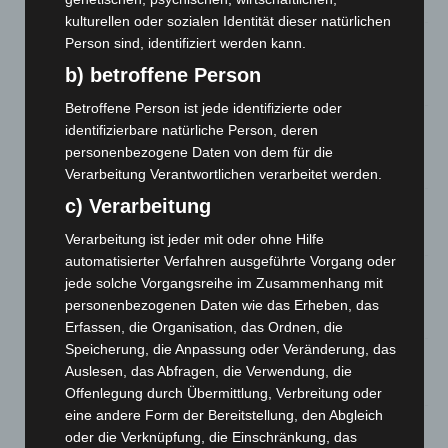
6. August 2026
kulturellen oder sozialen Identität dieser natürlichen
Region Hannover: 21 neue Notfallsanitäter starten beim
Person sind, identifiziert werden kann.
Roten Kreuz
b) betroffene Person
5. August 2026
Betroffene Person ist jede identifizierte oder
Mann läuft mit Hockeyschläger über A7 – Polizei sucht
identifizierbare natürliche Person, deren
Zeugen
personenbezogene Daten von dem für die
5. August 2026
Verarbeitung Verantwortlichen verarbeitet werden.
c) Verarbeitung
Celle: Mensch stirbt bei Bagger-Unfall auf Baustelle
5. August 2026
Verarbeitung ist jeder mit oder ohne Hilfe
automatisierter Verfahren ausgeführte Vorgang oder
Gasleitung bei McDonald’s-Umbau in Langenhagen
jede solche Vorgangsreihe im Zusammenhang mit
beschädigt
personenbezogenen Daten wie das Erheben, das
5. August 2026
Erfassen, die Organisation, das Ordnen, die
Speicherung, die Anpassung oder Veränderung, das
Anklage nach Abschaltung von „Archetyp Market“ erhoben
Auslesen, das Abfragen, die Verwendung, die
3. August 2026
Offenlegung durch Übermittlung, Verbreitung oder
eine andere Form der Bereitstellung, den Abgleich
Hannover: Polizei stoppt 166 Trunkenheitsfahrten bei
oder die Verknüpfung, die Einschränkung, das
Großkontrolle