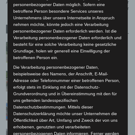
A352 ins Schleudern
Covid-19 Neuinfektionen in der
personenbezogener Daten möglich. Sofern eine
Region Hannover
betroffene Person besondere Services unseres
Unternehmens über unsere Internetseite in Anspruch
nehmen möchte, könnte jedoch eine Verarbeitung
Verwandte Artikel
Mehr vom Autor
personenbezogener Daten erforderlich werden. Ist die
Verarbeitung personenbezogener Daten erforderlich und
besteht für eine solche Verarbeitung keine gesetzliche
Brand im „Haus der Begegnung“ in
Grundlage, holen wir generell eine Einwilligung der
Neuwarmbüchen schnell eingedämmt
betroffenen Person ein.
Die Verarbeitung personenbezogener Daten,
Region Hannover: 21 neue
beispielsweise des Namens, der Anschrift, E-Mail-
Notfallsanitäter starten beim Roten
Adresse oder Telefonnummer einer betroffenen Person,
erfolgt stets im Einklang mit der Datenschutz-
Kreuz
Grundverordnung und in Übereinstimmung mit den für
uns geltenden landesspezifischen
Mann läuft mit Hockeyschläger über
Datenschutzbestimmungen. Mittels dieser
A7 – Polizei sucht Zeugen
Datenschutzerklärung möchte unser Unternehmen die
Öffentlichkeit über Art, Umfang und Zweck der von uns
erhobenen, genutzten und verarbeiteten
Celle: Mensch stirbt bei Bagger-Unfall
personenbezogenen Daten informieren. Ferner werden