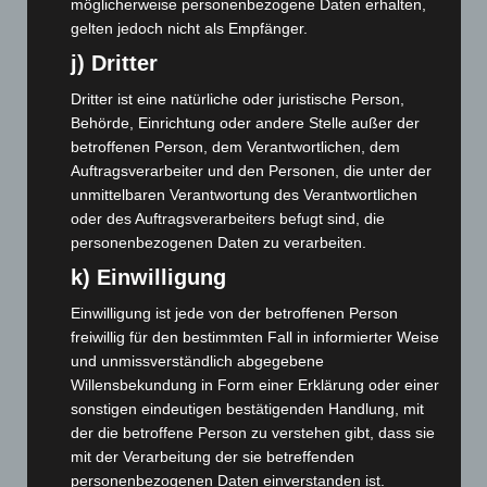
möglicherweise personenbezogene Daten erhalten,
gelten jedoch nicht als Empfänger.
Juni 2024
(107)
j) Dritter
Mai 2024
(149)
April 2024
(102)
Dritter ist eine natürliche oder juristische Person,
Behörde, Einrichtung oder andere Stelle außer der
März 2024
(103)
betroffenen Person, dem Verantwortlichen, dem
Februar 2024
(103)
Auftragsverarbeiter und den Personen, die unter der
Januar 2024
(111)
unmittelbaren Verantwortung des Verantwortlichen
oder des Auftragsverarbeiters befugt sind, die
Dezember 2023
(130)
personenbezogenen Daten zu verarbeiten.
November 2023
(130)
k) Einwilligung
Oktober 2023
(114)
Einwilligung ist jede von der betroffenen Person
September 2023
(133)
freiwillig für den bestimmten Fall in informierter Weise
August 2023
(134)
und unmissverständlich abgegebene
Willensbekundung in Form einer Erklärung oder einer
Juli 2023
(118)
sonstigen eindeutigen bestätigenden Handlung, mit
Juni 2023
(142)
der die betroffene Person zu verstehen gibt, dass sie
Mai 2023
(139)
mit der Verarbeitung der sie betreffenden
personenbezogenen Daten einverstanden ist.