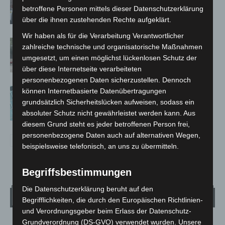
auf Baustelle
betroffene Personen mittels dieser Datenschutzerklärung
über die ihnen zustehenden Rechte aufgeklärt.
Wir haben als für die Verarbeitung Verantwortlicher
Gasleitung bei McDonald’s-Umbau in
zahlreiche technische und organisatorische Maßnahmen
Langenhagen beschädigt
umgesetzt, um einen möglichst lückenlosen Schutz der
über diese Internetseite verarbeiteten
personenbezogenen Daten sicherzustellen. Dennoch
Anklage nach Abschaltung von
können Internetbasierte Datenübertragungen
„Archetyp Market“ erhoben
grundsätzlich Sicherheitslücken aufweisen, sodass ein
absoluter Schutz nicht gewährleistet werden kann. Aus
diesem Grund steht es jeder betroffenen Person frei,
personenbezogene Daten auch auf alternativen Wegen,
beispielsweise telefonisch, an uns zu übermitteln.
Begriffsbestimmungen
Die Datenschutzerklärung beruht auf den
Wetter
Begrifflichkeiten, die durch den Europäischen Richtlinien-
und Verordnungsgeber beim Erlass der Datenschutz-
Grundverordnung (DS-GVO) verwendet wurden. Unsere