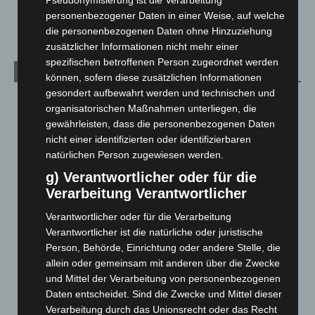
Pseudonymisierung ist die Verarbeitung
Welt
1.269
personenbezogener Daten in einer Weise, auf welche
die personenbezogenen Daten ohne Hinzuziehung
zusätzlicher Informationen nicht mehr einer
spezifischen betroffenen Person zugeordnet werden
Archiv
können, sofern diese zusätzlichen Informationen
gesondert aufbewahrt werden und technischen und
August 2026
(10)
organisatorischen Maßnahmen unterliegen, die
Juli 2026
(73)
gewährleisten, dass die personenbezogenen Daten
nicht einer identifizierten oder identifizierbaren
Juni 2026
(139)
natürlichen Person zugewiesen werden.
Mai 2026
(99)
g) Verantwortlicher oder für die
April 2026
(99)
Verarbeitung Verantwortlicher
März 2026
(115)
Verantwortlicher oder für die Verarbeitung
Februar 2026
(109)
Verantwortlicher ist die natürliche oder juristische
Person, Behörde, Einrichtung oder andere Stelle, die
Januar 2026
(122)
allein oder gemeinsam mit anderen über die Zwecke
Dezember 2025
(103)
und Mittel der Verarbeitung von personenbezogenen
November 2025
(114)
Daten entscheidet. Sind die Zwecke und Mittel dieser
Verarbeitung durch das Unionsrecht oder das Recht
Oktober 2025
(112)