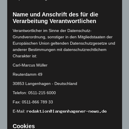
April 2023
(155)
März 2023
(174)
Name und Anschrift des für die
Februar 2023
(154)
Verarbeitung Verantwortlichen
Januar 2023
(140)
Verantwortlicher im Sinne der Datenschutz-
Dezember 2022
(130)
Grundverordnung, sonstiger in den Mitgliedstaaten der
November 2022
(167)
Europäischen Union geltenden Datenschutzgesetze und
anderer Bestimmungen mit datenschutzrechtlichem
Oktober 2022
(166)
Charakter ist:
September 2022
(205)
Carl-Marcus Müller
August 2022
(166)
Reuterdamm 49
Juli 2022
(133)
30853 Langenhagen - Deutschland
Juni 2022
(167)
Telefon: 0511-215 6000
Mai 2022
(177)
Fax: 0511-866 789 33
April 2022
(198)
E-Mail:
März 2022
(221)
Februar 2022
(189)
Cookies