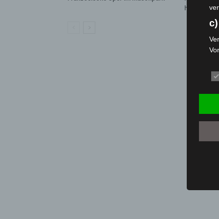
ver
hautnah erl
c)
Ver
Vo
pe
da
das
ode
die
d
Ein
per
ei
e)
Pro
Da
wer