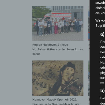
sowohl
einfac
die ve
Wir ve
Begrif
a
Per
Region Hannover: 21 neue
Mann läuft 
ode
Notfallsanitäter starten beim Roten
A7 – Polize
bez
Kreuz
ode
Na
od
phy
kul
we
b)
Bet
Hannover Klassik Open Air 2026:
Blaulichtme
de
Französische Oper im Maschpark
Polizei, Fe