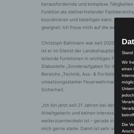
herausfordernde und komplexe Tätigkeiten z
Funktion als stellvertretender Fachbereichs
koordinieren und beteiligen kann. Er ist au
geeignet. Ich freue mich auf die weitere Z
Dat
Christoph Bahlmann war seit 2020 stellvert
ist er im Dienst der Landeshauptstadt Hann
Stand
leitende Funktionen in wichtigen Fachberei
Wir fr
Stabsstelle „Sonderaufgaben für die Fachbe
einen 
Bereichs „Technik, Aus- & Fortbildung und 
Intern
umsetzungsstarker Feuerwehrmann mit viel
möglic
Unter
Sicherheit.
jedoch
Verarb
„Ich bin jetzt seit 21 Jahren bei der Feue
Verarb
Arbeitgeberin und keinen interessanteren 
betrof
weiterzuentwickeln ist – gerade in bewegte
Die Ve
mich gerne stelle. Damit ist sehr viel Ver
Anschr