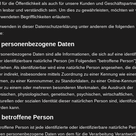
 für die Öffentlichkeit als auch für unsere Kunden und Geschäftspartne
h lesbar und verständlich sein. Um dies zu gewährleisten, möchten wir
rwendeten Begrifflichkeiten erläutern.
rwenden in dieser Datenschutzerklärung unter anderem die folgenden
fe:
) personenbezogene Daten
sonenbezogene Daten sind alle Informationen, die sich auf eine identifi
mit Hockeyschläger über
Hannover: Polizei stoppt 166
r identifizierbare natürliche Person (im Folgenden "betroffene Person"
i sucht Zeugen
Trunkenheitsfahrten bei
iehen. Als identifizierbar wird eine natürliche Person angesehen, die di
Großkontrolle
r indirekt, insbesondere mittels Zuordnung zu einer Kennung wie ein
men, zu einer Kennnummer, zu Standortdaten, zu einer Online-Kennu
er zu einem oder mehreren besonderen Merkmalen, die Ausdruck der
sischen, physiologischen, genetischen, psychischen, wirtschaftlichen,
turellen oder sozialen Identität dieser natürlichen Person sind, identifizi
rden kann.
 betroffene Person
roffene Person ist jede identifizierte oder identifizierbare natürliche Pe
ile Langenhagen 2026:
Hannover: Polizei setzt Gaming-
ren personenbezogene Daten von dem für die Verarbeitung Verantwort
uerwehr und Rettung
Koffer für Prävention ein