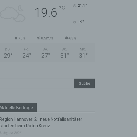
°
21.1
°
C
19.6
°
19
78%
0.5m/s
63%
DO.
FR.
SA.
SO.
MO.
29
°
24
°
27
°
31
°
31
°
Aktuelle Beiträge
Region Hannover: 21 neue Notfallsanitäter
starten beim Roten Kreuz
5. August 2026