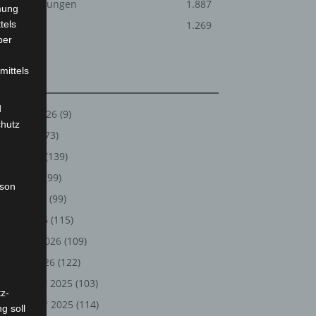
Veranstaltungen
1.887
mung
tels
Welt
1.269
ber
mittels
Archiv
d
August 2026
(9)
chutz
Juli 2026
(73)
Juni 2026
(139)
Mai 2026
(99)
rson
April 2026
(99)
März 2026
(115)
Februar 2026
(109)
Januar 2026
(122)
Dezember 2025
(103)
z-
November 2025
(114)
g soll