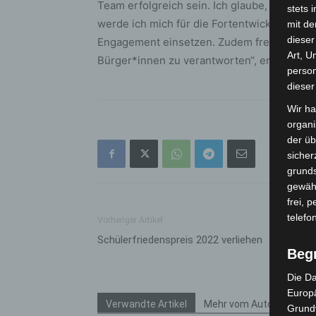
Team erfolgreich sein. Ich glaube, dass ic
stets 
werde ich mich für die Fortentwicklung dies
mit de
dieser
Engagement einsetzen. Zudem freue ich mic
Art, U
Bürger*innen zu verantworten“, erklärte s
person
dieser
Wir ha
organ
der üb
sicher
grunds
gewähr
frei, 
telefo
Vorheriger Artikel
Schülerfriedenspreis 2022 verliehen
Beg
Die Da
Europä
Verwandte Artikel
Mehr vom Autor
Grund