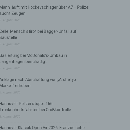
Mann läuft mit Hockeyschläger über A7 – Polizei
sucht Zeugen
5. August 2026
Celle: Mensch stirbt bei Bagger-Unfall auf
Baustelle
5. August 2026
Gasleitung bei McDonald’s-Umbau in
Langenhagen beschädigt
5. August 2026
Anklage nach Abschaltung von „Archetyp
Market“ erhoben
3. August 2026
Hannover: Polizei stoppt 166
Trunkenheitsfahrten bei Großkontrolle
2. August 2026
Hannover Klassik Open Air 2026: Französische