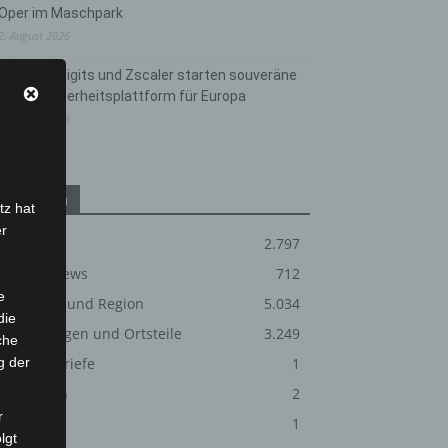
Oper im Maschpark
2. August 2026
Schwarz Digits und Zscaler starten souveräne
Cloud-Sicherheitsplattform für Europa
2. August 2026
Kategorien
tz hat
er
Blaulicht
2.797
Corona-News
712
e
Hannover und Region
5.034
die
Langenhagen und Ortsteile
3.249
che
g der
Leserbriefe
1
Menschen
2
r
Über uns
1
lgt