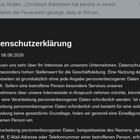
u finden. „Christoph Bahlmann hat bereits in seiner
leiter der Feuerwehr gezeigt, dass er führen,
sgezeichnet für die Aufgabe des Fachbereichsleiters
usammenarbeit.“
enschutzerklärung
retender Fachbereichsleiter der Feuerwehr. Seit 2001
over. Er hatte in seiner Laufbahn verschiedene
: 06.08.2026
chen der LHH. So leitete er von 2003 bis 2004 die
euen uns sehr über Ihr Interesse an unserem Unternehmen. Datenschu
reichsleitung“ und war von 2004 bis 2020 Leiter des
besonders hohen Stellenwert für die Geschäftsleitung. Eine Nutzung d
Service“. Bahlmann gilt als ein kompetenter und
etseiten ist grundsätzlich ohne jede Angabe personenbezogener Daten
 Erfahrung in der Personalverantwortung und
h. Sofern eine betroffene Person besondere Services unseres
nehmens über unsere Internetseite in Anspruch nehmen möchte, könnt
 eine Verarbeitung personenbezogener Daten erforderlich werden. Ist 
eitung personenbezogener Daten erforderlich und besteht für eine sol
rwehr Hannover und könnte mir keine bessere
eitung keine gesetzliche Grundlage, holen wir generell eine Einwilligun
Beruf vorstellen. Diese Feuerwehr auf hohem Niveau
fenen Person ein.
n Zeiten – eine besondere Herausforderung, der ich
rarbeitung personenbezogener Daten, beispielsweise des Namens, de
antwortung verbunden und ich kann nur in einem starken
ift, E-Mail-Adresse oder Telefonnummer einer betroffenen Person, erfo