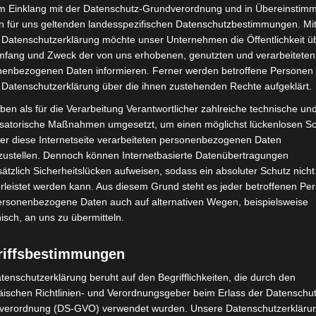
h das Vertrauen der Mitarbeitenden habe und insofern
im Einklang mit der Datenschutz-Grundverordnung und in Übereinstim
er Feuerwehr mit all ihren Facetten mit vollem
n für uns geltenden landesspezifischen Datenschutzbestimmungen. Mit
 Datenschutzerklärung möchte unser Unternehmen die Öffentlichkeit ü
h, einen wesentlichen Part der Sicherheit unserer
mfang und Zweck der von uns erhobenen, genutzten und verarbeiteten
ich Hannovers neuer Feuerwehrchef.
enbezogenen Daten informieren. Ferner werden betroffene Personen 
 Datenschutzerklärung über die ihnen zustehenden Rechte aufgeklärt.
ben als für die Verarbeitung Verantwortlicher zahlreiche technische un
isatorische Maßnahmen umgesetzt, um einen möglichst lückenlosen S
er diese Internetseite verarbeiteten personenbezogenen Daten
zustellen. Dennoch können Internetbasierte Datenübertragungen
ätzlich Sicherheitslücken aufweisen, sodass ein absoluter Schutz nicht
leistet werden kann. Aus diesem Grund steht es jeder betroffenen Pe
personenbezogene Daten auch auf alternativen Wegen, beispielsweise
nisch, an uns zu übermitteln.
Nächster Artikel
Freie Fahrt mit den Bussen und Bahnen des GVH
riffsbestimmungen
am 26. November 2022
tenschutzerklärung beruht auf den Begrifflichkeiten, die durch den
ischen Richtlinien- und Verordnungsgeber beim Erlass der Datenschut
verordnung (DS-GVO) verwendet wurden. Unsere Datenschutzerklärun