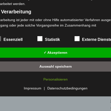
arbeitet werden.
eben
 Verarbeitung
arbeitung ist jeder mit oder ohne Hilfe automatisierter Verfahren ausge
rgang oder jede solche Vorgangsreihe im Zusammenhang mit
rsonenbezogenen Daten wie das Erheben, das Erfassen, die Organisat
s Ordnen, die Speicherung, die Anpassung oder Veränderung, das Aus
Essenziell
Statistik
Externe Dienst
 Abfragen, die Verwendung, die Offenlegung durch Übermittlung, Verb
r eine andere Form der Bereitstellung, den Abgleich oder die Verknüp
✓ Akzeptieren
 Einschränkung, das Löschen oder die Vernichtung.
) Einschränkung der Verarbeitung
Auswahl speichern
schränkung der Verarbeitung ist die Markierung gespeicherter
sonenbezogener Daten mit dem Ziel, ihre künftige Verarbeitung
Personalisieren
nzuschränken.
 Profiling
Impressum
|
Datenschutzbedingungen
filing ist jede Art der automatisierten Verarbeitung personenbezogener
ten, die darin besteht, dass diese personenbezogenen Daten verwend
den, um bestimmte persönliche Aspekte, die sich auf eine natürliche 