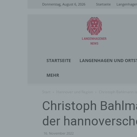
Donnerstag, August 6, 2026
Startseite
Langenhagen
Langenhagener
News
STARTSEITE
LANGENHAGEN UND ORTST
MEHR
Start
Hannover und Region
Christoph Bahlmann i
Christoph Bahlma
der hannoversch
16. November 2022