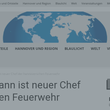
 und Ortsteile
Hannover und Region
Blaulicht
Welt
Veranstaltungen
M
EILE
HANNOVER UND REGION
BLAULICHT
WELT
V
st neuer Chef der hannoverschen Feuerwehr
nn ist neuer Chef
en Feuerwehr