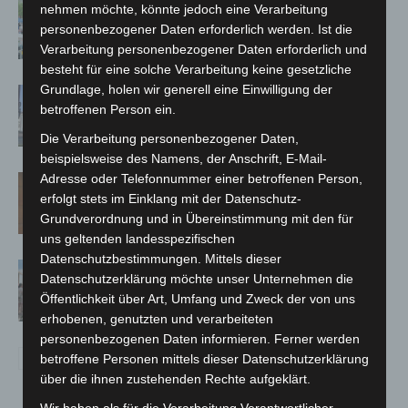
Blaulichtmeile Langenhagen 2026:
nehmen möchte, könnte jedoch eine Verarbeitung
Polizei, Feuerwehr und Rettung
personenbezogener Daten erforderlich werden. Ist die
hautnah erleben
Verarbeitung personenbezogener Daten erforderlich und
besteht für eine solche Verarbeitung keine gesetzliche
Grundlage, holen wir generell eine Einwilligung der
Haus der Jugend lädt zum Wünsche-
betroffenen Person ein.
Freitag in Langenhagen ein
Die Verarbeitung personenbezogener Daten,
beispielsweise des Namens, der Anschrift, E-Mail-
Adresse oder Telefonnummer einer betroffenen Person,
Late-Zoo im Erlebnis-Zoo Hannover:
erfolgt stets im Einklang mit der Datenschutz-
Sommerabend mit The Ellingtones
Grundverordnung und in Übereinstimmung mit den für
uns geltenden landesspezifischen
Datenschutzbestimmungen. Mittels dieser
Landesgartenschau Bad Nenndorf
Datenschutzerklärung möchte unser Unternehmen die
erreicht Halbzeit mit 350.000
Öffentlichkeit über Art, Umfang und Zweck der von uns
Besuchen
erhobenen, genutzten und verarbeiteten
personenbezogenen Daten informieren. Ferner werden
betroffene Personen mittels dieser Datenschutzerklärung
über die ihnen zustehenden Rechte aufgeklärt.
Wir haben als für die Verarbeitung Verantwortlicher