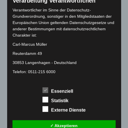
Verarbeitung Verantwortlichen
Mai 2022
(177)
Verantwortlicher im Sinne der Datenschutz-
April 2022
(198)
Grundverordnung, sonstiger in den Mitgliedstaaten der
März 2022
(221)
Europäischen Union geltenden Datenschutzgesetze und
anderer Bestimmungen mit datenschutzrechtlichem
Februar 2022
(189)
Charakter ist:
Januar 2022
(190)
Carl-Marcus Müller
Dezember 2021
(204)
Reuterdamm 49
November 2021
(215)
30853 Langenhagen - Deutschland
Oktober 2021
(171)
Telefon: 0511-215 6000
September 2021
(180)
August 2021
(154)
Fax: 0511-866 789 33
Juli 2021
(213)
E-Mail:
Essenziell
Juni 2021
(198)
Statistik
Cookies
Mai 2021
(200)
Externe Dienste
Die Internetseiten verwenden Cookies. Cookies sind
April 2021
(163)
Textdateien, welche über einen Internetbrowser auf
März 2021
(228)
✓ Akzeptieren
einem Computersystem abgelegt und gespeichert