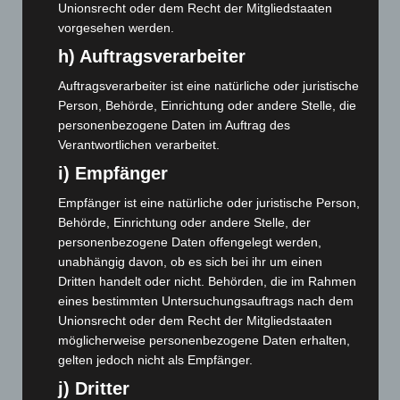
November 2024
(94)
Unionsrecht oder dem Recht der Mitgliedstaaten
vorgesehen werden.
Oktober 2024
(93)
h) Auftragsverarbeiter
September 2024
(112)
Auftragsverarbeiter ist eine natürliche oder juristische
August 2024
(107)
Person, Behörde, Einrichtung oder andere Stelle, die
Juli 2024
(89)
personenbezogene Daten im Auftrag des
Juni 2024
(107)
Verantwortlichen verarbeitet.
Mai 2024
(149)
i) Empfänger
April 2024
(102)
Empfänger ist eine natürliche oder juristische Person,
März 2024
(103)
Behörde, Einrichtung oder andere Stelle, der
personenbezogene Daten offengelegt werden,
Februar 2024
(103)
unabhängig davon, ob es sich bei ihr um einen
Januar 2024
(111)
Dritten handelt oder nicht. Behörden, die im Rahmen
eines bestimmten Untersuchungsauftrags nach dem
Dezember 2023
(130)
Unionsrecht oder dem Recht der Mitgliedstaaten
November 2023
(130)
möglicherweise personenbezogene Daten erhalten,
Oktober 2023
(114)
gelten jedoch nicht als Empfänger.
September 2023
(133)
j) Dritter