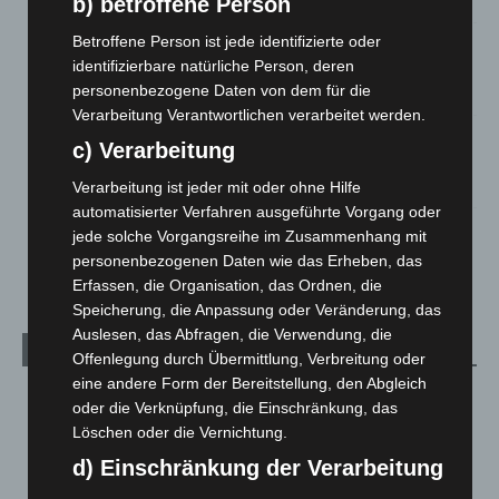
b) betroffene Person
Betroffene Person ist jede identifizierte oder
Region Hannover: 21 neue Notfallsanitäter starten beim
identifizierbare natürliche Person, deren
Roten Kreuz
personenbezogene Daten von dem für die
5. August 2026
Verarbeitung Verantwortlichen verarbeitet werden.
Mann läuft mit Hockeyschläger über A7 – Polizei sucht
c) Verarbeitung
Zeugen
5. August 2026
Verarbeitung ist jeder mit oder ohne Hilfe
automatisierter Verfahren ausgeführte Vorgang oder
Celle: Mensch stirbt bei Bagger-Unfall auf Baustelle
jede solche Vorgangsreihe im Zusammenhang mit
5. August 2026
personenbezogenen Daten wie das Erheben, das
Erfassen, die Organisation, das Ordnen, die
Speicherung, die Anpassung oder Veränderung, das
Auslesen, das Abfragen, die Verwendung, die
Kategorien
Offenlegung durch Übermittlung, Verbreitung oder
eine andere Form der Bereitstellung, den Abgleich
Blaulicht
2.799
oder die Verknüpfung, die Einschränkung, das
Corona-News
712
Löschen oder die Vernichtung.
Hannover und Region
5.039
d) Einschränkung der Verarbeitung
Langenhagen und Ortsteile
3.252