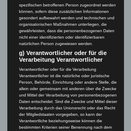
Februar 2026
(109)
spezifischen betroffenen Person zugeordnet werden
Januar 2026
(122)
können, sofern diese zusätzlichen Informationen
gesondert aufbewahrt werden und technischen und
Dezember 2025
(103)
organisatorischen Maßnahmen unterliegen, die
November 2025
(114)
gewährleisten, dass die personenbezogenen Daten
Oktober 2025
(112)
nicht einer identifizierten oder identifizierbaren
natürlichen Person zugewiesen werden.
September 2025
(93)
g) Verantwortlicher oder für die
August 2025
(90)
Verarbeitung Verantwortlicher
Juli 2025
(90)
Verantwortlicher oder für die Verarbeitung
Juni 2025
(103)
Verantwortlicher ist die natürliche oder juristische
Mai 2025
(112)
Person, Behörde, Einrichtung oder andere Stelle, die
allein oder gemeinsam mit anderen über die Zwecke
April 2025
(88)
und Mittel der Verarbeitung von personenbezogenen
März 2025
(111)
Daten entscheidet. Sind die Zwecke und Mittel dieser
Februar 2025
(96)
Verarbeitung durch das Unionsrecht oder das Recht
der Mitgliedstaaten vorgegeben, so kann der
Januar 2025
(88)
Verantwortliche beziehungsweise können die
Dezember 2024
(89)
bestimmten Kriterien seiner Benennung nach dem