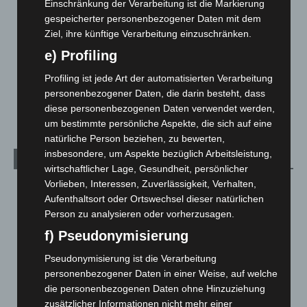
Einschränkung der Verarbeitung ist die Markierung
gespeicherter personenbezogener Daten mit dem
Leserbriefe
1
Ziel, ihre künftige Verarbeitung einzuschränken.
Menschen
2
e) Profiling
Über uns
1
Profiling ist jede Art der automatisierten Verarbeitung
Veranstaltungen
1.888
personenbezogener Daten, die darin besteht, dass
Welt
1.271
diese personenbezogenen Daten verwendet werden,
um bestimmte persönliche Aspekte, die sich auf eine
natürliche Person beziehen, zu bewerten,
insbesondere, um Aspekte bezüglich Arbeitsleistung,
Archiv
wirtschaftlicher Lage, Gesundheit, persönlicher
Vorlieben, Interessen, Zuverlässigkeit, Verhalten,
August 2026
(14)
Aufenthaltsort oder Ortswechsel dieser natürlichen
Juli 2026
(73)
Person zu analysieren oder vorherzusagen.
Juni 2026
(139)
f) Pseudonymisierung
Mai 2026
(99)
Pseudonymisierung ist die Verarbeitung
April 2026
(99)
personenbezogener Daten in einer Weise, auf welche
die personenbezogenen Daten ohne Hinzuziehung
März 2026
(115)
zusätzlicher Informationen nicht mehr einer