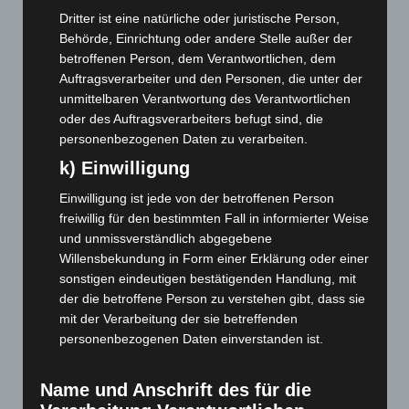
August 2023
(134)
Dritter ist eine natürliche oder juristische Person,
Juli 2023
(118)
Behörde, Einrichtung oder andere Stelle außer der
betroffenen Person, dem Verantwortlichen, dem
Juni 2023
(142)
Auftragsverarbeiter und den Personen, die unter der
Mai 2023
(139)
unmittelbaren Verantwortung des Verantwortlichen
oder des Auftragsverarbeiters befugt sind, die
April 2023
(155)
personenbezogenen Daten zu verarbeiten.
März 2023
(174)
k) Einwilligung
Februar 2023
(154)
Einwilligung ist jede von der betroffenen Person
Januar 2023
(140)
freiwillig für den bestimmten Fall in informierter Weise
Dezember 2022
(130)
und unmissverständlich abgegebene
November 2022
(167)
Willensbekundung in Form einer Erklärung oder einer
sonstigen eindeutigen bestätigenden Handlung, mit
Oktober 2022
(166)
der die betroffene Person zu verstehen gibt, dass sie
September 2022
(205)
mit der Verarbeitung der sie betreffenden
August 2022
(166)
personenbezogenen Daten einverstanden ist.
Juli 2022
(133)
Name und Anschrift des für die
Juni 2022
(167)