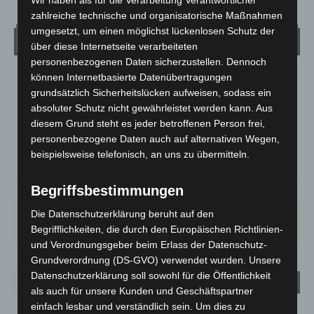
zahlreiche technische und organisatorische Maßnahmen
umgesetzt, um einen möglichst lückenlosen Schutz der
Wetter
über diese Internetseite verarbeiteten
personenbezogenen Daten sicherzustellen. Dennoch
können Internetbasierte Datenübertragungen
LANGENHAGEN
grundsätzlich Sicherheitslücken aufweisen, sodass ein
Klarer Himmel
absoluter Schutz nicht gewährleistet werden kann. Aus
°
25.5
diesem Grund steht es jeder betroffenen Person frei,
°
C
25.1
personenbezogene Daten auch auf alternativen Wegen,
°
24.4
beispielsweise telefonisch, an uns zu übermitteln.
Begriffsbestimmungen
34%
2.6m/s
6%
Die Datenschutzerklärung beruht auf den
SA.
SO.
MO.
DI.
MI.
26
°
34
°
26
°
23
°
26
°
Begrifflichkeiten, die durch den Europäischen Richtlinien-
und Verordnungsgeber beim Erlass der Datenschutz-
Grundverordnung (DS-GVO) verwendet wurden. Unsere
Datenschutzerklärung soll sowohl für die Öffentlichkeit
als auch für unsere Kunden und Geschäftspartner
einfach lesbar und verständlich sein. Um dies zu