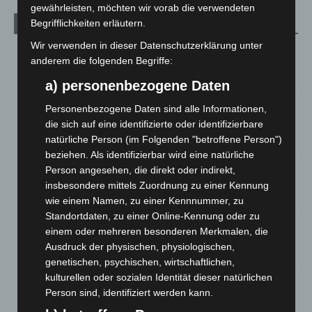
gewährleisten, möchten wir vorab die verwendeten
Begrifflichkeiten erläutern.
Aktuelle Beiträge
Wir verwenden in dieser Datenschutzerklärung unter
Kunst trifft Weingenuss: Barbara-Susann Mehring zeigt ihre
anderem die folgenden Begriffe:
Werke im Jacques’ Wein-Depot Isernhagen
8. August 2026
a) personenbezogene Daten
A2: Zweite Turbobaustelle startet zwischen Hannover-West
Personenbezogene Daten sind alle Informationen,
und Bothfeld
die sich auf eine identifizierte oder identifizierbare
8. August 2026
natürliche Person (im Folgenden "betroffene Person")
beziehen. Als identifizierbar wird eine natürliche
Niedersachsen: Feuerwehrkräfte kehren nach
Person angesehen, die direkt oder indirekt,
Waldbrandeinsatz aus Spanien zurück
insbesondere mittels Zuordnung zu einer Kennung
7. August 2026
wie einem Namen, zu einer Kennnummer, zu
Standortdaten, zu einer Online-Kennung oder zu
Hannover: Erste Tigermücken-Population in Niedersachsen
einem oder mehreren besonderen Merkmalen, die
entdeckt
Ausdruck der physischen, physiologischen,
7. August 2026
genetischen, psychischen, wirtschaftlichen,
kulturellen oder sozialen Identität dieser natürlichen
Brand im „Haus der Begegnung“ in Neuwarmbüchen schnell
Person sind, identifiziert werden kann.
eingedämmt
6. August 2026