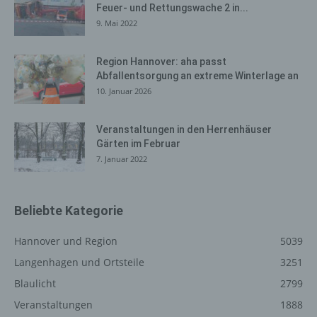
Feuer- und Rettungswache 2 in...
gelöscht werden. Dies ist in allen gängigen
9. Mai 2022
Internetbrowsern möglich. Deaktiviert die betroffene
Person die Setzung von Cookies in dem genutzten
Internetbrowser, sind unter Umständen nicht alle
Region Hannover: aha passt
Abfallentsorgung an extreme Winterlage an
Funktionen unserer Internetseite vollumfänglich nutzbar.
10. Januar 2026
Erfassung von allgemeinen Daten
und Informationen
Veranstaltungen in den Herrenhäuser
Gärten im Februar
Die Internetseite erfasst mit jedem Aufruf der
7. Januar 2022
Internetseite durch eine betroffene Person oder ein
automatisiertes System eine Reihe von allgemeinen
Daten und Informationen. Diese allgemeinen Daten und
Beliebte Kategorie
Informationen werden in den Logfiles des Servers
gespeichert. Erfasst werden können die (1) verwendeten
Hannover und Region
5039
Browsertypen und Versionen, (2) das vom zugreifenden
Langenhagen und Ortsteile
3251
System verwendete Betriebssystem, (3) die
Internetseite, von welcher ein zugreifendes System auf
Blaulicht
2799
unsere Internetseite gelangt (sogenannte Referrer), (4)
Veranstaltungen
1888
die Unterwebseiten, welche über ein zugreifendes