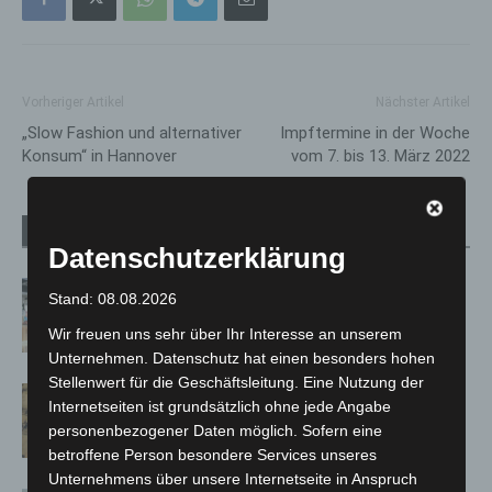
Vorheriger Artikel
Nächster Artikel
„Slow Fashion und alternativer
Impftermine in der Woche
Konsum“ in Hannover
vom 7. bis 13. März 2022
Verwandte Artikel
Mehr vom Autor
Datenschutzerklärung
Kunst trifft Weingenuss: Barbara-
Stand: 08.08.2026
Susann Mehring zeigt ihre Werke im
Wir freuen uns sehr über Ihr Interesse an unserem
Jacques’ Wein-Depot Isernhagen
Unternehmen. Datenschutz hat einen besonders hohen
Stellenwert für die Geschäftsleitung. Eine Nutzung der
Hannover Klassik Open Air 2026:
Internetseiten ist grundsätzlich ohne jede Angabe
Französische Oper im Maschpark
personenbezogener Daten möglich. Sofern eine
betroffene Person besondere Services unseres
Unternehmens über unsere Internetseite in Anspruch