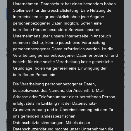
Unternehmen. Datenschutz hat einen besonders hohen
Stellenwert für die Geschäftsleitung. Eine Nutzung der
Internetseiten ist grundsätzlich ohne jede Angabe
personenbezogener Daten möglich. Sofern eine
betroffene Person besondere Services unseres
Unternehmens über unsere Internetseite in Anspruch
Vorheriger Artikel
Nächster Artikel
nehmen möchte, könnte jedoch eine Verarbeitung
personenbezogener Daten erforderlich werden. Ist die
Gestreiftes Trio wirbelt
Vorsorgliches
Verarbeitung personenbezogener Daten erforderlich und
Sambesi auf
Handlungskonzept zur
Bekämpfung eines
besteht für eine solche Verarbeitung keine gesetzliche
gegebenenfalls weiter
Grundlage, holen wir generell eine Einwilligung der
ansteigenden
betroffenen Person ein.
Infektionsgeschehens in der
Die Verarbeitung personenbezogener Daten,
COVID-19 Pandemie
beispielsweise des Namens, der Anschrift, E-Mail-
Adresse oder Telefonnummer einer betroffenen Person,
erfolgt stets im Einklang mit der Datenschutz-
Verwandte Artikel
Mehr vom Autor
Grundverordnung und in Übereinstimmung mit den für
uns geltenden landesspezifischen
Kunst trifft Weingenuss: Barbara-
Datenschutzbestimmungen. Mittels dieser
Susann Mehring zeigt ihre Werke im
Datenschutzerklärung möchte unser Unternehmen die