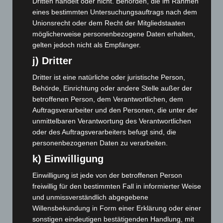
Dritten handelt oder nicht. Behörden, die im Rahmen
April 2025
(88)
eines bestimmten Untersuchungsauftrags nach dem
März 2025
(111)
Unionsrecht oder dem Recht der Mitgliedstaaten
möglicherweise personenbezogene Daten erhalten,
Februar 2025
(96)
gelten jedoch nicht als Empfänger.
Januar 2025
(88)
j) Dritter
Dezember 2024
(89)
Dritter ist eine natürliche oder juristische Person,
November 2024
(94)
Behörde, Einrichtung oder andere Stelle außer der
Oktober 2024
(93)
betroffenen Person, dem Verantwortlichen, dem
Auftragsverarbeiter und den Personen, die unter der
September 2024
(112)
unmittelbaren Verantwortung des Verantwortlichen
August 2024
(107)
oder des Auftragsverarbeiters befugt sind, die
Juli 2024
(89)
personenbezogenen Daten zu verarbeiten.
Juni 2024
(107)
k) Einwilligung
Mai 2024
(149)
Einwilligung ist jede von der betroffenen Person
April 2024
(102)
freiwillig für den bestimmten Fall in informierter Weise
und unmissverständlich abgegebene
März 2024
(103)
Willensbekundung in Form einer Erklärung oder einer
Februar 2024
(103)
sonstigen eindeutigen bestätigenden Handlung, mit