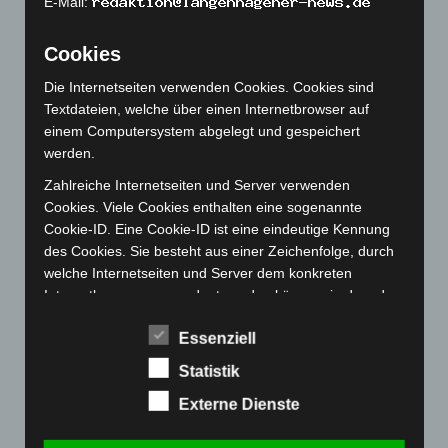
E-Mail:
Oktober 2022
(166)
September 2022
(205)
Cookies
August 2022
(166)
Die Internetseiten verwenden Cookies. Cookies sind
Juli 2022
(133)
Textdateien, welche über einen Internetbrowser auf
einem Computersystem abgelegt und gespeichert
Juni 2022
(167)
werden.
Mai 2022
(177)
Zahlreiche Internetseiten und Server verwenden
April 2022
(198)
Cookies. Viele Cookies enthalten eine sogenannte
März 2022
(221)
Cookie-ID. Eine Cookie-ID ist eine eindeutige Kennung
des Cookies. Sie besteht aus einer Zeichenfolge, durch
Februar 2022
(189)
welche Internetseiten und Server dem konkreten
Januar 2022
(190)
Internetbrowser zugeordnet werden können, in dem das
Dezember 2021
(204)
Cookie gespeichert wurde. Dies ermöglicht es den
Essenziell
besuchten Internetseiten und Servern, den individuellen
November 2021
(215)
Browser der betroffenen Person von anderen
Statistik
Oktober 2021
(171)
Internetbrowsern, die andere Cookies enthalten, zu
Externe Dienste
unterscheiden. Ein bestimmter Internetbrowser kann
September 2021
(180)
über die eindeutige Cookie-ID wiedererkannt und
August 2021
(154)