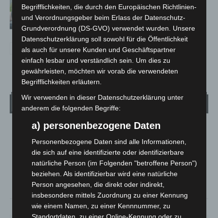
Langenhagen: Autofahrer mit 3,17
Begrifflichkeiten, die durch den Europäischen Richtlinien-
Promille aus dem Verkehr gezogen
und Verordnungsgeber beim Erlass der Datenschutz-
Grundverordnung (DS-GVO) verwendet wurden. Unsere
Datenschutzerklärung soll sowohl für die Öffentlichkeit
als auch für unsere Kunden und Geschäftspartner
einfach lesbar und verständlich sein. Um dies zu
gewährleisten, möchten wir vorab die verwendeten
Begrifflichkeiten erläutern.
Wir verwenden in dieser Datenschutzerklärung unter
Wetter
anderem die folgenden Begriffe:
a) personenbezogene Daten
LANGENHAGEN
Personenbezogene Daten sind alle Informationen,
Klarer Himmel
die sich auf eine identifizierte oder identifizierbare
°
25.2
°
C
natürliche Person (im Folgenden "betroffene Person")
24.3
beziehen. Als identifizierbar wird eine natürliche
°
23.3
Person angesehen, die direkt oder indirekt,
insbesondere mittels Zuordnung zu einer Kennung
wie einem Namen, zu einer Kennnummer, zu
38%
3.6m/s
7%
Standortdaten, zu einer Online-Kennung oder zu