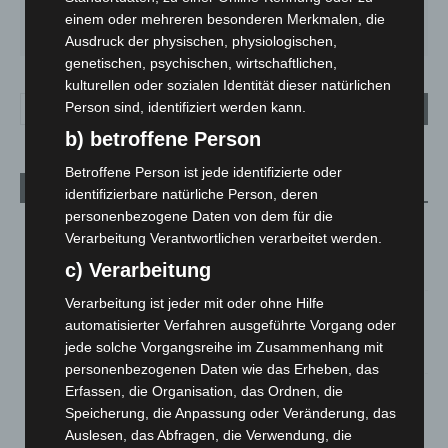
SA.
SO.
MO.
DI.
MI.
einem oder mehreren besonderen Merkmalen, die
27
°
34
°
26
°
23
°
26
°
Ausdruck der physischen, physiologischen,
genetischen, psychischen, wirtschaftlichen,
kulturellen oder sozialen Identität dieser natürlichen
Person sind, identifiziert werden kann.
b) betroffene Person
Betroffene Person ist jede identifizierte oder
Aktuelle Beiträge
identifizierbare natürliche Person, deren
personenbezogene Daten von dem für die
Kunst trifft Weingenuss: Barbara-Susann Mehring zeigt ihre
Verarbeitung Verantwortlichen verarbeitet werden.
Werke im Jacques’ Wein-Depot Isernhagen
c) Verarbeitung
8. August 2026
Verarbeitung ist jeder mit oder ohne Hilfe
A2: Zweite Turbobaustelle startet zwischen Hannover-West
automatisierter Verfahren ausgeführte Vorgang oder
und Bothfeld
jede solche Vorgangsreihe im Zusammenhang mit
8. August 2026
personenbezogenen Daten wie das Erheben, das
Erfassen, die Organisation, das Ordnen, die
Niedersachsen: Feuerwehrkräfte kehren nach
Waldbrandeinsatz aus Spanien zurück
Speicherung, die Anpassung oder Veränderung, das
Auslesen, das Abfragen, die Verwendung, die
7. August 2026