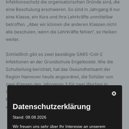
Infektionsschutz die organisatorischen Gründe sind, die
eine Beschulung erschweren. So sind in Jahrgang 6 nur
eine Klasse, ein Kurs und ihre Lehrkräfte unmittelbar
betroffen. „Aber wir können die anderen Klassen nicht
alle beschulen, wenn die Lehrkräfte fehlen“, so Heiken
weiter.
Schließlich gibt es zwei bestätigte SARS-CoV-2
Infektionen an der Grundschule Engelbostel. Wie die
Schulleitung berichtet, hat das Gesundheitsamt der
Region Hannover heute angeordnet, die Schüler von
zwei Klassen des Jahrgangs 3 für zwei Wochen in
Quarantäne zu schicken. Die Schüler aus der dritten
Klasse des Jahrgangs, die heute auch nicht beschult
Datenschutzerklärung
wurden, können morgen wieder zur Schule gehen.
Stand: 08.08.2026
Wir freuen uns sehr über Ihr Interesse an unserem