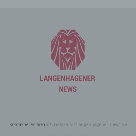
Die betroffene Person kann die Setzung von Cookies
durch unsere Internetseite jederzeit mittels einer
entsprechenden Einstellung des genutzten
Internetbrowsers verhindern und damit der Setzung von
Cookies dauerhaft widersprechen. Ferner können
bereits gesetzte Cookies jederzeit über einen
Internetbrowser oder andere Softwareprogramme
gelöscht werden. Dies ist in allen gängigen
Internetbrowsern möglich. Deaktiviert die betroffene
Person die Setzung von Cookies in dem genutzten
Internetbrowser, sind unter Umständen nicht alle
Funktionen unserer Internetseite vollumfänglich nutzbar.
Erfassung von allgemeinen Daten
und Informationen
Die Internetseite erfasst mit jedem Aufruf der
Internetseite durch eine betroffene Person oder ein
automatisiertes System eine Reihe von allgemeinen
Kontaktieren Sie uns:
redaktion@langenhagener-news.de
Daten und Informationen. Diese allgemeinen Daten und
Informationen werden in den Logfiles des Servers