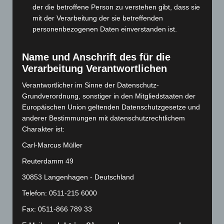
Januar 2024
(111)
der die betroffene Person zu verstehen gibt, dass sie
mit der Verarbeitung der sie betreffenden
Dezember 2023
(130)
personenbezogenen Daten einverstanden ist.
November 2023
(130)
Oktober 2023
(114)
Name und Anschrift des für die
September 2023
(133)
Verarbeitung Verantwortlichen
August 2023
(134)
Verantwortlicher im Sinne der Datenschutz-
Grundverordnung, sonstiger in den Mitgliedstaaten der
Juli 2023
(118)
Europäischen Union geltenden Datenschutzgesetze und
Juni 2023
(142)
anderer Bestimmungen mit datenschutzrechtlichem
Mai 2023
(139)
Charakter ist:
April 2023
(155)
Carl-Marcus Müller
März 2023
(174)
Reuterdamm 49
Februar 2023
(154)
30853 Langenhagen - Deutschland
Januar 2023
(140)
Telefon: 0511-215 6000
Dezember 2022
(130)
Fax: 0511-866 789 33
November 2022
(167)