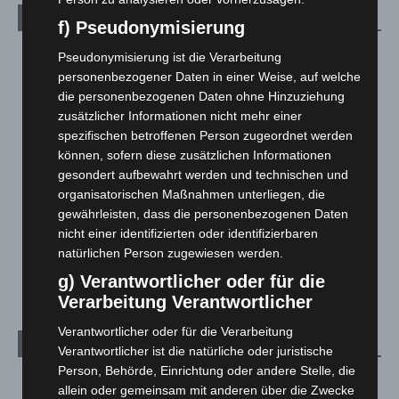
Kategorien
f) Pseudonymisierung
Blaulicht
2.799
Pseudonymisierung ist die Verarbeitung
personenbezogener Daten in einer Weise, auf welche
Corona-News
712
die personenbezogenen Daten ohne Hinzuziehung
Hannover und Region
5.039
zusätzlicher Informationen nicht mehr einer
Langenhagen und Ortsteile
3.252
spezifischen betroffenen Person zugeordnet werden
können, sofern diese zusätzlichen Informationen
Leserbriefe
1
gesondert aufbewahrt werden und technischen und
Menschen
2
organisatorischen Maßnahmen unterliegen, die
gewährleisten, dass die personenbezogenen Daten
Über uns
1
nicht einer identifizierten oder identifizierbaren
Veranstaltungen
1.888
natürlichen Person zugewiesen werden.
Welt
1.271
g) Verantwortlicher oder für die
Verarbeitung Verantwortlicher
Verantwortlicher oder für die Verarbeitung
Archiv
Verantwortlicher ist die natürliche oder juristische
Person, Behörde, Einrichtung oder andere Stelle, die
August 2026
(14)
allein oder gemeinsam mit anderen über die Zwecke