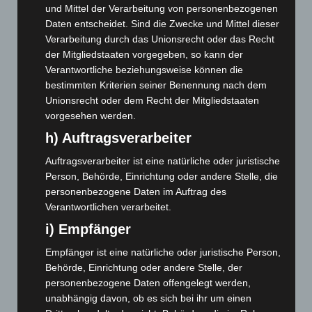
Juli 2026
(73)
und Mittel der Verarbeitung von personenbezogenen
Daten entscheidet. Sind die Zwecke und Mittel dieser
Juni 2026
(139)
Verarbeitung durch das Unionsrecht oder das Recht
Mai 2026
(99)
der Mitgliedstaaten vorgegeben, so kann der
April 2026
(99)
Verantwortliche beziehungsweise können die
bestimmten Kriterien seiner Benennung nach dem
März 2026
(115)
Unionsrecht oder dem Recht der Mitgliedstaaten
Februar 2026
(109)
vorgesehen werden.
Januar 2026
(122)
h) Auftragsverarbeiter
Dezember 2025
(103)
Auftragsverarbeiter ist eine natürliche oder juristische
November 2025
(114)
Person, Behörde, Einrichtung oder andere Stelle, die
personenbezogene Daten im Auftrag des
Oktober 2025
(112)
Verantwortlichen verarbeitet.
September 2025
(93)
i) Empfänger
August 2025
(90)
Empfänger ist eine natürliche oder juristische Person,
Juli 2025
(90)
Behörde, Einrichtung oder andere Stelle, der
Juni 2025
(103)
personenbezogene Daten offengelegt werden,
unabhängig davon, ob es sich bei ihr um einen
Mai 2025
(112)