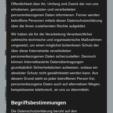
Jacques’ Wein-Depot Isernhagen
Öffentlichkeit über Art, Umfang und Zweck der von uns
erhobenen, genutzten und verarbeiteten
personenbezogenen Daten informieren. Ferner werden
A2: Zweite Turbobaustelle startet
betroffene Personen mittels dieser Datenschutzerklärung
zwischen Hannover-West und
über die ihnen zustehenden Rechte aufgeklärt.
Bothfeld
Wir haben als für die Verarbeitung Verantwortlicher
zahlreiche technische und organisatorische Maßnahmen
Hannover: Erste Tigermücken-
umgesetzt, um einen möglichst lückenlosen Schutz der
Population in Niedersachsen entdeckt
über diese Internetseite verarbeiteten
personenbezogenen Daten sicherzustellen. Dennoch
können Internetbasierte Datenübertragungen
Mann läuft mit Hockeyschläger über
grundsätzlich Sicherheitslücken aufweisen, sodass ein
A7 – Polizei sucht Zeugen
absoluter Schutz nicht gewährleistet werden kann. Aus
diesem Grund steht es jeder betroffenen Person frei,
personenbezogene Daten auch auf alternativen Wegen,
Gasleitung bei McDonald’s-Umbau in
beispielsweise telefonisch, an uns zu übermitteln.
Langenhagen beschädigt
Begriffsbestimmungen
Die Datenschutzerklärung beruht auf den