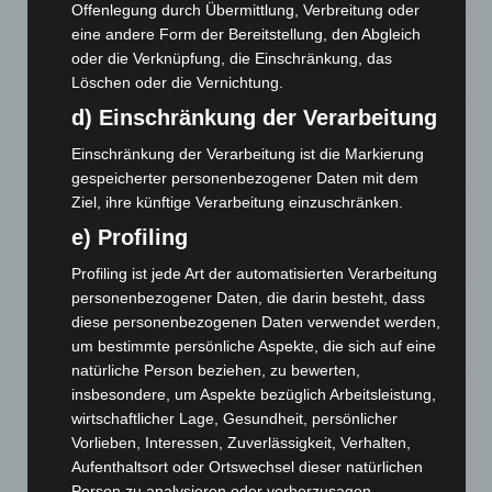
Offenlegung durch Übermittlung, Verbreitung oder
Hannover: Erste Tigermücken-Population in Niedersachsen
eine andere Form der Bereitstellung, den Abgleich
entdeckt
oder die Verknüpfung, die Einschränkung, das
7. August 2026
Löschen oder die Vernichtung.
d) Einschränkung der Verarbeitung
Brand im „Haus der Begegnung“ in Neuwarmbüchen schnell
eingedämmt
Einschränkung der Verarbeitung ist die Markierung
6. August 2026
gespeicherter personenbezogener Daten mit dem
Ziel, ihre künftige Verarbeitung einzuschränken.
Region Hannover: 21 neue Notfallsanitäter starten beim
e) Profiling
Roten Kreuz
5. August 2026
Profiling ist jede Art der automatisierten Verarbeitung
personenbezogener Daten, die darin besteht, dass
Mann läuft mit Hockeyschläger über A7 – Polizei sucht
diese personenbezogenen Daten verwendet werden,
Zeugen
um bestimmte persönliche Aspekte, die sich auf eine
5. August 2026
natürliche Person beziehen, zu bewerten,
insbesondere, um Aspekte bezüglich Arbeitsleistung,
Celle: Mensch stirbt bei Bagger-Unfall auf Baustelle
wirtschaftlicher Lage, Gesundheit, persönlicher
5. August 2026
Vorlieben, Interessen, Zuverlässigkeit, Verhalten,
Aufenthaltsort oder Ortswechsel dieser natürlichen
Person zu analysieren oder vorherzusagen.