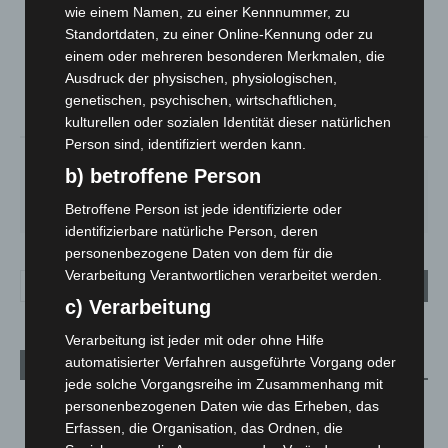
LANGENHAGEN
wie einem Namen, zu einer Kennnummer, zu
Überwiegend Bewölkt
Standortdaten, zu einer Online-Kennung oder zu
°
einem oder mehreren besonderen Merkmalen, die
15.5
°
C
13.9
Ausdruck der physischen, physiologischen,
°
genetischen, psychischen, wirtschaftlichen,
13.3
kulturellen oder sozialen Identität dieser natürlichen
Person sind, identifiziert werden kann.
90%
1m/s
84%
b) betroffene Person
SA.
SO.
MO.
DI.
MI.
27
°
34
°
27
°
23
°
20
°
Betroffene Person ist jede identifizierte oder
identifizierbare natürliche Person, deren
personenbezogene Daten von dem für die
Verarbeitung Verantwortlichen verarbeitet werden.
c) Verarbeitung
Verarbeitung ist jeder mit oder ohne Hilfe
automatisierter Verfahren ausgeführte Vorgang oder
Aktuelle Beiträge
jede solche Vorgangsreihe im Zusammenhang mit
Niedersachsen: Feuerwehrkräfte kehren nach
personenbezogenen Daten wie das Erheben, das
Waldbrandeinsatz aus Spanien zurück
Erfassen, die Organisation, das Ordnen, die
7. August 2026