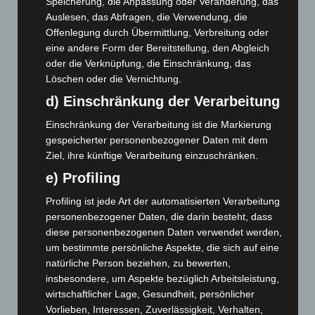
Speicherung, die Anpassung oder Veränderung, das
Auslesen, das Abfragen, die Verwendung, die
Hannover: Erste Tigermücken-Population in Niedersachsen
Offenlegung durch Übermittlung, Verbreitung oder
entdeckt
eine andere Form der Bereitstellung, den Abgleich
7. August 2026
oder die Verknüpfung, die Einschränkung, das
Löschen oder die Vernichtung.
Brand im „Haus der Begegnung“ in Neuwarmbüchen schnell
d) Einschränkung der Verarbeitung
eingedämmt
6. August 2026
Einschränkung der Verarbeitung ist die Markierung
gespeicherter personenbezogener Daten mit dem
Region Hannover: 21 neue Notfallsanitäter starten beim
Ziel, ihre künftige Verarbeitung einzuschränken.
Roten Kreuz
5. August 2026
e) Profiling
Profiling ist jede Art der automatisierten Verarbeitung
Mann läuft mit Hockeyschläger über A7 – Polizei sucht
personenbezogener Daten, die darin besteht, dass
Zeugen
diese personenbezogenen Daten verwendet werden,
5. August 2026
um bestimmte persönliche Aspekte, die sich auf eine
natürliche Person beziehen, zu bewerten,
Celle: Mensch stirbt bei Bagger-Unfall auf Baustelle
insbesondere, um Aspekte bezüglich Arbeitsleistung,
5. August 2026
wirtschaftlicher Lage, Gesundheit, persönlicher
Gasleitung bei McDonald’s-Umbau in Langenhagen
Vorlieben, Interessen, Zuverlässigkeit, Verhalten,