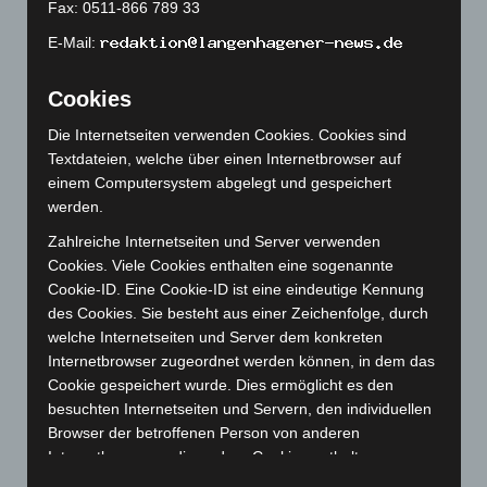
Fax: 0511-866 789 33
März 2023
(174)
E-Mail:
Februar 2023
(154)
Januar 2023
(140)
Cookies
Dezember 2022
(130)
Die Internetseiten verwenden Cookies. Cookies sind
Textdateien, welche über einen Internetbrowser auf
November 2022
(167)
einem Computersystem abgelegt und gespeichert
Oktober 2022
(166)
werden.
September 2022
(205)
Zahlreiche Internetseiten und Server verwenden
August 2022
(166)
Cookies. Viele Cookies enthalten eine sogenannte
Cookie-ID. Eine Cookie-ID ist eine eindeutige Kennung
Juli 2022
(133)
des Cookies. Sie besteht aus einer Zeichenfolge, durch
Juni 2022
(167)
welche Internetseiten und Server dem konkreten
Mai 2022
(177)
Internetbrowser zugeordnet werden können, in dem das
Cookie gespeichert wurde. Dies ermöglicht es den
April 2022
(198)
besuchten Internetseiten und Servern, den individuellen
März 2022
(221)
Browser der betroffenen Person von anderen
Februar 2022
(189)
Internetbrowsern, die andere Cookies enthalten, zu
unterscheiden. Ein bestimmter Internetbrowser kann