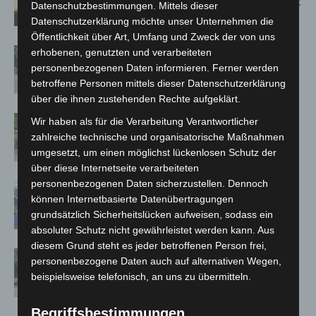
Population in Niedersachsen entdeckt
Datenschutzbestimmungen. Mittels dieser
Datenschutzerklärung möchte unser Unternehmen die
Öffentlichkeit über Art, Umfang und Zweck der von uns
Brand im „Haus der Begegnung“ in
erhobenen, genutzten und verarbeiteten
personenbezogenen Daten informieren. Ferner werden
Neuwarmbüchen schnell eingedämmt
betroffene Personen mittels dieser Datenschutzerklärung
über die ihnen zustehenden Rechte aufgeklärt.
Region Hannover: 21 neue
Wir haben als für die Verarbeitung Verantwortlicher
Notfallsanitäter starten beim Roten
zahlreiche technische und organisatorische Maßnahmen
Kreuz
umgesetzt, um einen möglichst lückenlosen Schutz der
über diese Internetseite verarbeiteten
personenbezogenen Daten sicherzustellen. Dennoch
Mann läuft mit Hockeyschläger über
können Internetbasierte Datenübertragungen
A7 – Polizei sucht Zeugen
grundsätzlich Sicherheitslücken aufweisen, sodass ein
absoluter Schutz nicht gewährleistet werden kann. Aus
diesem Grund steht es jeder betroffenen Person frei,
Gasleitung bei McDonald’s-Umbau in
personenbezogene Daten auch auf alternativen Wegen,
Langenhagen beschädigt
beispielsweise telefonisch, an uns zu übermitteln.
Begriffsbestimmungen