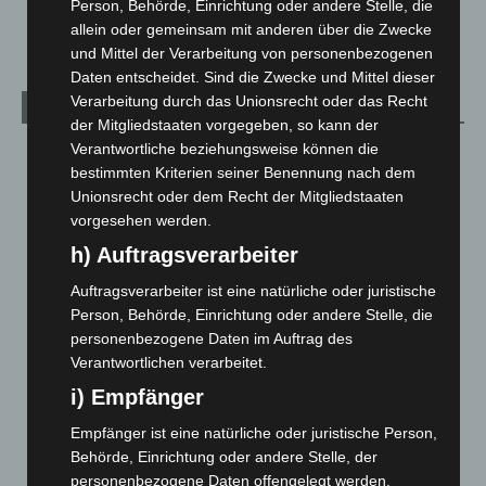
Person, Behörde, Einrichtung oder andere Stelle, die
Welt
1.270
allein oder gemeinsam mit anderen über die Zwecke
und Mittel der Verarbeitung von personenbezogenen
Daten entscheidet. Sind die Zwecke und Mittel dieser
Verarbeitung durch das Unionsrecht oder das Recht
Archiv
der Mitgliedstaaten vorgegeben, so kann der
Verantwortliche beziehungsweise können die
August 2026
(12)
bestimmten Kriterien seiner Benennung nach dem
Juli 2026
(73)
Unionsrecht oder dem Recht der Mitgliedstaaten
Juni 2026
(139)
vorgesehen werden.
Mai 2026
(99)
h) Auftragsverarbeiter
April 2026
(99)
Auftragsverarbeiter ist eine natürliche oder juristische
Person, Behörde, Einrichtung oder andere Stelle, die
März 2026
(115)
personenbezogene Daten im Auftrag des
Februar 2026
(109)
Verantwortlichen verarbeitet.
Januar 2026
(122)
i) Empfänger
Dezember 2025
(103)
Empfänger ist eine natürliche oder juristische Person,
November 2025
(114)
Behörde, Einrichtung oder andere Stelle, der
Oktober 2025
(112)
personenbezogene Daten offengelegt werden,