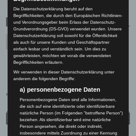
Die Datenschutzerklärung beruht auf den
Begrifflichkeiten, die durch den Europäischen Richtlinien-
und Verordnungsgeber beim Erlass der Datenschutz-
1 Kommentar
Grundverordnung (DS-GVO) verwendet wurden. Unsere
Datenschutzerklärung soll sowohl für die Öffentlichkeit
Jürgen Lührs
als auch für unsere Kunden und Geschäftspartner
4. Dezember 2021 Beim 6:26
einfach lesbar und verständlich sein. Um dies zu
Ich bin 2x mit Biontech geimpft.
gewährleisten, möchten wir vorab die verwendeten
Ich werde mich nur mit Biontech ein 3x impfen
Begrifflichkeiten erläutern.
lassen.
Wir verwenden in dieser Datenschutzerklärung unter
Ich bin 63.
anderem die folgenden Begriffe:
a) personenbezogene Daten
Kommentarfunktion ist geschlossen.
Personenbezogene Daten sind alle Informationen,
die sich auf eine identifizierte oder identifizierbare
natürliche Person (im Folgenden "betroffene Person")
Wetter
beziehen. Als identifizierbar wird eine natürliche
Person angesehen, die direkt oder indirekt,
insbesondere mittels Zuordnung zu einer Kennung