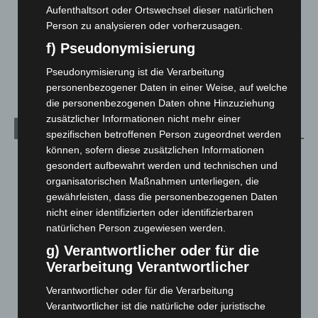
beschädigt
Aufenthaltsort oder Ortswechsel dieser natürlichen
5. August 2026
Person zu analysieren oder vorherzusagen.
f) Pseudonymisierung
Anklage nach Abschaltung von „Archetyp Market“ erhoben
3. August 2026
Pseudonymisierung ist die Verarbeitung
personenbezogener Daten in einer Weise, auf welche
die personenbezogenen Daten ohne Hinzuziehung
zusätzlicher Informationen nicht mehr einer
Kategorien
spezifischen betroffenen Person zugeordnet werden
können, sofern diese zusätzlichen Informationen
Blaulicht
2.799
gesondert aufbewahrt werden und technischen und
Corona-News
712
organisatorischen Maßnahmen unterliegen, die
gewährleisten, dass die personenbezogenen Daten
Hannover und Region
5.037
nicht einer identifizierten oder identifizierbaren
Langenhagen und Ortsteile
3.250
natürlichen Person zugewiesen werden.
Leserbriefe
1
g) Verantwortlicher oder für die
Verarbeitung Verantwortlicher
Menschen
2
Über uns
1
Verantwortlicher oder für die Verarbeitung
Verantwortlicher ist die natürliche oder juristische
Veranstaltungen
1.887