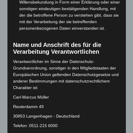
Willensbekundung in Form einer Erklärung oder einer
Juni 2024
(107)
sonstigen eindeutigen bestätigenden Handlung, mit
der die betroffene Person zu verstehen gibt, dass sie
Mai 2024
(149)
mit der Verarbeitung der sie betreffenden
April 2024
(102)
personenbezogenen Daten einverstanden ist.
März 2024
(103)
Februar 2024
(103)
Name und Anschrift des für die
Verarbeitung Verantwortlichen
Januar 2024
(111)
Dezember 2023
(130)
Verantwortlicher im Sinne der Datenschutz-
Grundverordnung, sonstiger in den Mitgliedstaaten der
November 2023
(130)
Europäischen Union geltenden Datenschutzgesetze und
Oktober 2023
(114)
anderer Bestimmungen mit datenschutzrechtlichem
Charakter ist:
September 2023
(133)
August 2023
(134)
Carl-Marcus Müller
Juli 2023
(118)
Reuterdamm 49
Juni 2023
(142)
30853 Langenhagen - Deutschland
Mai 2023
(139)
Telefon: 0511-215 6000
April 2023
(155)