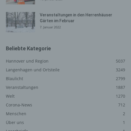
auszuliefern, (2) die Inhalte unserer Internetseite sowie
die Werbung für diese zu optimieren, (3) die dauerhafte
Veranstaltungen in den Herrenhäuser
Funktionsfähigkeit unserer informationstechnologischen
Gärten im Februar
Systeme und der Technik unserer Internetseite zu
7. Januar 2022
gewährleisten sowie (4) um Strafverfolgungsbehörden
im Falle eines Cyberangriffes die zur Strafverfolgung
notwendigen Informationen bereitzustellen. Diese
anonym erhobenen Daten und Informationen werden
Beliebte Kategorie
durch uns daher einerseits statistisch und ferner mit dem
Ziel ausgewertet, den Datenschutz und die
Hannover und Region
5037
Datensicherheit in unserem Unternehmen zu erhöhen,
Langenhagen und Ortsteile
3249
um letztlich ein optimales Schutzniveau für die von uns
Blaulicht
2799
verarbeiteten personenbezogenen Daten
sicherzustellen. Die anonymen Daten der Server-Logfiles
Veranstaltungen
1887
werden getrennt von allen durch eine betroffene Person
Welt
1270
angegebenen personenbezogenen Daten gespeichert.
Corona-News
712
Registrierung auf unserer
Menschen
2
Internetseite
Über uns
1
Die betroffene Person hat die Möglichkeit, sich auf der