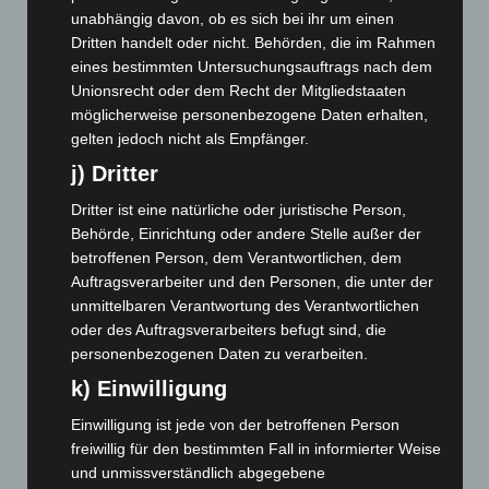
unabhängig davon, ob es sich bei ihr um einen
September 2025
(93)
Dritten handelt oder nicht. Behörden, die im Rahmen
August 2025
(90)
eines bestimmten Untersuchungsauftrags nach dem
Unionsrecht oder dem Recht der Mitgliedstaaten
Juli 2025
(90)
möglicherweise personenbezogene Daten erhalten,
Juni 2025
(103)
gelten jedoch nicht als Empfänger.
Mai 2025
(112)
j) Dritter
April 2025
(88)
Dritter ist eine natürliche oder juristische Person,
März 2025
(111)
Behörde, Einrichtung oder andere Stelle außer der
Februar 2025
(96)
betroffenen Person, dem Verantwortlichen, dem
Auftragsverarbeiter und den Personen, die unter der
Januar 2025
(88)
unmittelbaren Verantwortung des Verantwortlichen
Dezember 2024
(89)
oder des Auftragsverarbeiters befugt sind, die
November 2024
(94)
personenbezogenen Daten zu verarbeiten.
k) Einwilligung
Oktober 2024
(93)
September 2024
(112)
Einwilligung ist jede von der betroffenen Person
freiwillig für den bestimmten Fall in informierter Weise
August 2024
(107)
und unmissverständlich abgegebene
Juli 2024
(89)