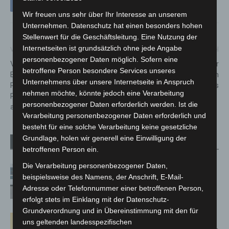
Wir freuen uns sehr über Ihr Interesse an unserem
Unternehmen. Datenschutz hat einen besonders hohen
Stellenwert für die Geschäftsleitung. Eine Nutzung der
Internetseiten ist grundsätzlich ohne jede Angabe
Vorheriger Artikel
Nächster Artikel
personenbezogener Daten möglich. Sofern eine
Videoschaltkonferenz der
Zeugenaufruf: Zwei Männer
betroffene Person besondere Services unseres
Bundeskanzlerin mit den
rauben Rentnerehepaar in
Unternehmens über unsere Internetseite in Anspruch
Regierungschefinnen und
Vahrenheide aus
nehmen möchte, könnte jedoch eine Verarbeitung
Regierungschefs der Länder
personenbezogener Daten erforderlich werden. Ist die
am 2. Dezember 2021
Verarbeitung personenbezogener Daten erforderlich und
besteht für eine solche Verarbeitung keine gesetzliche
Grundlage, holen wir generell eine Einwilligung der
Verwandte Artikel
Mehr vom Autor
betroffenen Person ein.
Die Verarbeitung personenbezogener Daten,
Niedersachsen: Feuerwehrkräfte
beispielsweise des Namens, der Anschrift, E-Mail-
kehren nach Waldbrandeinsatz aus
Adresse oder Telefonnummer einer betroffenen Person,
Spanien zurück
erfolgt stets im Einklang mit der Datenschutz-
Grundverordnung und in Übereinstimmung mit den für
Hannover: Erste Tigermücken-
uns geltenden landesspezifischen