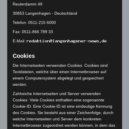
Juli 2024
(89)
Reuterdamm 49
Juni 2024
(107)
30853 Langenhagen - Deutschland
Mai 2024
(149)
Telefon: 0511-215 6000
April 2024
(102)
Fax: 0511-866 789 33
März 2024
(103)
E-Mail:
Februar 2024
(103)
Januar 2024
(111)
Cookies
Dezember 2023
(130)
Die Internetseiten verwenden Cookies. Cookies sind
November 2023
(130)
Textdateien, welche über einen Internetbrowser auf
einem Computersystem abgelegt und gespeichert
Oktober 2023
(114)
werden.
September 2023
(133)
Zahlreiche Internetseiten und Server verwenden
August 2023
(134)
Cookies. Viele Cookies enthalten eine sogenannte
Juli 2023
(118)
Cookie-ID. Eine Cookie-ID ist eine eindeutige Kennung
des Cookies. Sie besteht aus einer Zeichenfolge, durch
Juni 2023
(142)
welche Internetseiten und Server dem konkreten
Mai 2023
(139)
Internetbrowser zugeordnet werden können, in dem das