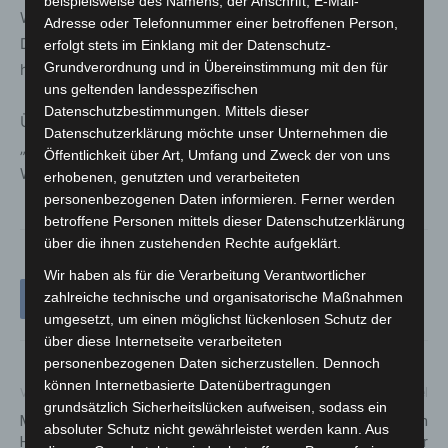
beispielsweise des Namens, der Anschrift, E-Mail-
Weitere Informationen zu den
Adresse oder Telefonnummer einer betroffenen Person,
Demokratieschutzgesprächen gibt es
erfolgt stets im Einklang mit der Datenschutz-
Grundverordnung und in Übereinstimmung mit den für
hier:
http://republikpolizei.de/archive/6332
uns geltenden landesspezifischen
Datenschutzbestimmungen. Mittels dieser
Über die Ausstellungseröffnung der Wanderausstellung
Datenschutzerklärung möchte unser Unternehmen die
„Freunde. Helfer, Straßenkämpfer. Die Polizei in der
Öffentlichkeit über Art, Umfang und Zweck der von uns
Weimarer Republik“ wurde auch
hier
berichtet.
erhobenen, genutzten und verarbeiteten
personenbezogenen Daten informieren. Ferner werden
betroffene Personen mittels dieser Datenschutzerklärung
über die ihnen zustehenden Rechte aufgeklärt.
Wir haben als für die Verarbeitung Verantwortlicher
zahlreiche technische und organisatorische Maßnahmen
umgesetzt, um einen möglichst lückenlosen Schutz der
über diese Internetseite verarbeiteten
personenbezogenen Daten sicherzustellen. Dennoch
können Internetbasierte Datenübertragungen
Vorheriger Artikel
Nächster Artikel
grundsätzlich Sicherheitslücken aufweisen, sodass ein
Mit Respekt! – Polizei
Zwei Leichtverletzte nach
absoluter Schutz nicht gewährleistet werden kann. Aus
Hildesheim beteiligt sich an
Verfolgungsfahrt auf der