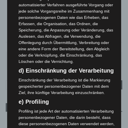
LANGENHAGEN
automatisierter Verfahren ausgeführte Vorgang oder
Überwiegend Bewölkt
jede solche Vorgangsreihe im Zusammenhang mit
personenbezogenen Daten wie das Erheben, das
°
21.7
°
C
21
Erfassen, die Organisation, das Ordnen, die
Speicherung, die Anpassung oder Veränderung, das
°
18.8
Auslesen, das Abfragen, die Verwendung, die
Offenlegung durch Übermittlung, Verbreitung oder
59%
3.9m/s
77%
eine andere Form der Bereitstellung, den Abgleich
oder die Verknüpfung, die Einschränkung, das
FR.
SA.
SO.
MO.
DI.
Löschen oder die Vernichtung.
21
°
26
°
32
°
31
°
23
°
d) Einschränkung der Verarbeitung
Einschränkung der Verarbeitung ist die Markierung
gespeicherter personenbezogener Daten mit dem
Ziel, ihre künftige Verarbeitung einzuschränken.
e) Profiling
Aktuelle Beiträge
Profiling ist jede Art der automatisierten Verarbeitung
personenbezogener Daten, die darin besteht, dass
Niedersachsen: Feuerwehrkräfte kehren nach
diese personenbezogenen Daten verwendet werden,
Waldbrandeinsatz aus Spanien zurück