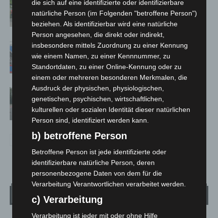
die sich auf eine identifizierte oder identifizierbare
Notfallsanitäter starten beim Roten
natürliche Person (im Folgenden "betroffene Person")
Kreuz
beziehen. Als identifizierbar wird eine natürliche
Person angesehen, die direkt oder indirekt,
Mann läuft mit Hockeyschläger über
insbesondere mittels Zuordnung zu einer Kennung
wie einem Namen, zu einer Kennnummer, zu
A7 – Polizei sucht Zeugen
Standortdaten, zu einer Online-Kennung oder zu
einem oder mehreren besonderen Merkmalen, die
Ausdruck der physischen, physiologischen,
Hannover: Polizei stoppt 166
genetischen, psychischen, wirtschaftlichen,
Trunkenheitsfahrten bei
kulturellen oder sozialen Identität dieser natürlichen
Großkontrolle
Person sind, identifiziert werden kann.
b) betroffene Person
Betroffene Person ist jede identifizierte oder
identifizierbare natürliche Person, deren
personenbezogene Daten von dem für die
Verarbeitung Verantwortlichen verarbeitet werden.
Wetter
c) Verarbeitung
Verarbeitung ist jeder mit oder ohne Hilfe