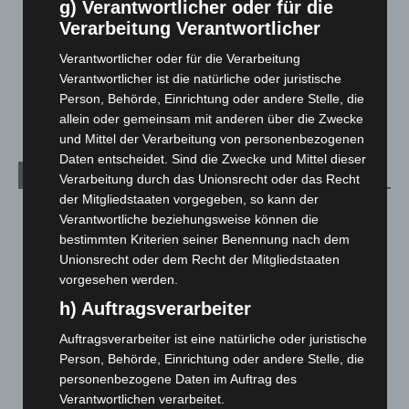
g) Verantwortlicher oder für die
beschädigt
Verarbeitung Verantwortlicher
5. August 2026
Verantwortlicher oder für die Verarbeitung
Verantwortlicher ist die natürliche oder juristische
Anklage nach Abschaltung von „Archetyp Market“ erhoben
Person, Behörde, Einrichtung oder andere Stelle, die
3. August 2026
allein oder gemeinsam mit anderen über die Zwecke
und Mittel der Verarbeitung von personenbezogenen
Daten entscheidet. Sind die Zwecke und Mittel dieser
Kategorien
Verarbeitung durch das Unionsrecht oder das Recht
der Mitgliedstaaten vorgegeben, so kann der
Blaulicht
2.799
Verantwortliche beziehungsweise können die
bestimmten Kriterien seiner Benennung nach dem
Corona-News
712
Unionsrecht oder dem Recht der Mitgliedstaaten
Hannover und Region
5.037
vorgesehen werden.
Langenhagen und Ortsteile
3.250
h) Auftragsverarbeiter
Leserbriefe
1
Auftragsverarbeiter ist eine natürliche oder juristische
Menschen
2
Person, Behörde, Einrichtung oder andere Stelle, die
Über uns
1
personenbezogene Daten im Auftrag des
Verantwortlichen verarbeitet.
Veranstaltungen
1.887