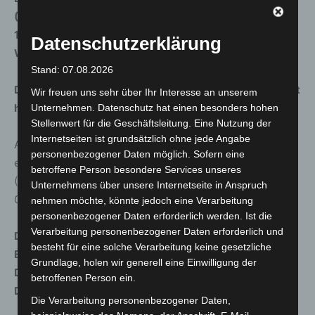
(Bundestagsabgeordneter) – Sonntag, 27.09.2020,
11.00-12.30 Uhr, Ausstellungsführung „Polizei in der
Datenschutzerklärung
Weimarer Republik“
Stand: 07.08.2026
Die Polizeiinspektion Hameln-Pyrmont/Holzminden lädt
Wir freuen uns sehr über Ihr Interesse an unserem
herzlich zur Teilnahme ein.
Unternehmen. Datenschutz hat einen besonders hohen
Stellenwert für die Geschäftsleitung. Eine Nutzung der
Internetseiten ist grundsätzlich ohne jede Angabe
Aufgrund der Corona-Einschränkungen ist die Platzzahl
personenbezogener Daten möglich. Sofern eine
eingeschränkt. Es wird um eine telefonische Anmeldung
betroffene Person besondere Services unseres
(Tel.: 05151/933-259; Frau Kalmbach bzw.
Unternehmens über unsere Internetseite in Anspruch
0151/16728624) gebeten.
nehmen möchte, könnte jedoch eine Verarbeitung
personenbezogener Daten erforderlich werden. Ist die
Verarbeitung personenbezogener Daten erforderlich und
Die allgemeinen Öffnungszeiten des Kunstkreises für
besteht für eine solche Verarbeitung keine gesetzliche
Einzelbesucher ohne vorherige Anmeldung sind:
Grundlage, holen wir generell eine Einwilligung der
Dienstag, Mittwoch, Freitag, Samstag 10-13 Uhr, sowie
betroffenen Person ein.
Donnerstag 16-19 Uhr und Sonntag 11-14 Uhr.
Die Verarbeitung personenbezogener Daten,