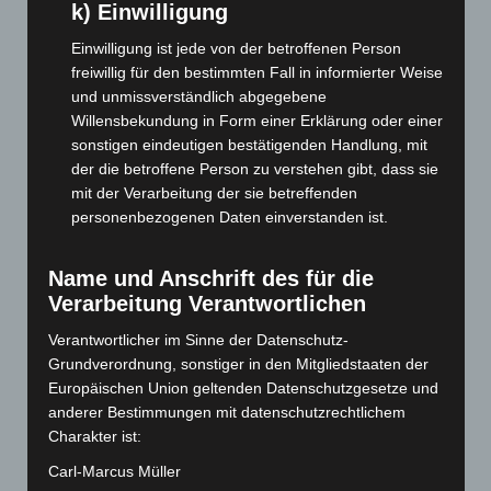
Oktober 2025
(112)
k) Einwilligung
September 2025
(93)
Einwilligung ist jede von der betroffenen Person
August 2025
(90)
freiwillig für den bestimmten Fall in informierter Weise
und unmissverständlich abgegebene
Juli 2025
(90)
Willensbekundung in Form einer Erklärung oder einer
Juni 2025
(103)
sonstigen eindeutigen bestätigenden Handlung, mit
der die betroffene Person zu verstehen gibt, dass sie
Mai 2025
(112)
mit der Verarbeitung der sie betreffenden
April 2025
(88)
personenbezogenen Daten einverstanden ist.
März 2025
(111)
Februar 2025
(96)
Name und Anschrift des für die
Verarbeitung Verantwortlichen
Januar 2025
(88)
Dezember 2024
(89)
Verantwortlicher im Sinne der Datenschutz-
Grundverordnung, sonstiger in den Mitgliedstaaten der
November 2024
(94)
Europäischen Union geltenden Datenschutzgesetze und
Oktober 2024
(93)
anderer Bestimmungen mit datenschutzrechtlichem
September 2024
(112)
Charakter ist:
August 2024
(107)
Carl-Marcus Müller