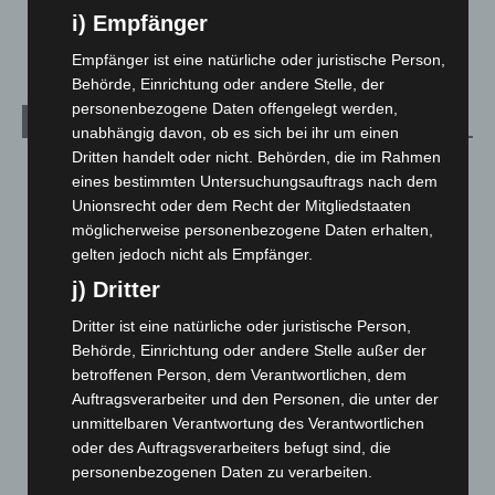
i) Empfänger
Welt
1.270
Empfänger ist eine natürliche oder juristische Person,
Behörde, Einrichtung oder andere Stelle, der
personenbezogene Daten offengelegt werden,
Archiv
unabhängig davon, ob es sich bei ihr um einen
Dritten handelt oder nicht. Behörden, die im Rahmen
August 2026
(12)
eines bestimmten Untersuchungsauftrags nach dem
Juli 2026
(73)
Unionsrecht oder dem Recht der Mitgliedstaaten
möglicherweise personenbezogene Daten erhalten,
Juni 2026
(139)
gelten jedoch nicht als Empfänger.
Mai 2026
(99)
j) Dritter
April 2026
(99)
Dritter ist eine natürliche oder juristische Person,
März 2026
(115)
Behörde, Einrichtung oder andere Stelle außer der
Februar 2026
(109)
betroffenen Person, dem Verantwortlichen, dem
Auftragsverarbeiter und den Personen, die unter der
Januar 2026
(122)
unmittelbaren Verantwortung des Verantwortlichen
Dezember 2025
(103)
oder des Auftragsverarbeiters befugt sind, die
November 2025
(114)
personenbezogenen Daten zu verarbeiten.