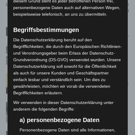
diesem Grund steht es jeder betroffenen Person frei,
landesweiter Initiative
Bundesautobahn (BAB) 7 nahe
personenbezogene Daten auch auf alternativen Wegen,
Burgwedel
beispielsweise telefonisch, an uns zu übermitteln.
Begriffsbestimmungen
Verwandte Artikel
Mehr vom Autor
Die Datenschutzerklärung beruht auf den
Begrifflichkeiten, die durch den Europäischen Richtlinien-
Niedersachsen: Feuerwehrkräfte
und Verordnungsgeber beim Erlass der Datenschutz-
kehren nach Waldbrandeinsatz aus
Grundverordnung (DS-GVO) verwendet wurden. Unsere
Spanien zurück
Datenschutzerklärung soll sowohl für die Öffentlichkeit
als auch für unsere Kunden und Geschäftspartner
Hannover: Erste Tigermücken-
einfach lesbar und verständlich sein. Um dies zu
Population in Niedersachsen entdeckt
gewährleisten, möchten wir vorab die verwendeten
Begrifflichkeiten erläutern.
Wir verwenden in dieser Datenschutzerklärung unter
Brand im „Haus der Begegnung“ in
anderem die folgenden Begriffe:
Neuwarmbüchen schnell eingedämmt
a) personenbezogene Daten
Personenbezogene Daten sind alle Informationen,
Region Hannover: 21 neue