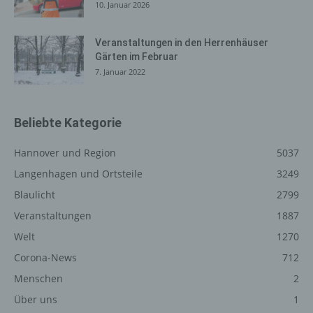
10. Januar 2026
Registrierung auf unserer
Veranstaltungen in den Herrenhäuser
Internetseite
Gärten im Februar
Die betroffene Person hat die Möglichkeit, sich auf der
7. Januar 2022
Internetseite des für die Verarbeitung Verantwortlichen
unter Angabe von personenbezogenen Daten zu
registrieren. Welche personenbezogenen Daten dabei
Beliebte Kategorie
an den für die Verarbeitung Verantwortlichen übermittelt
werden, ergibt sich aus der jeweiligen Eingabemaske,
Hannover und Region
5037
die für die Registrierung verwendet wird. Die von der
Langenhagen und Ortsteile
3249
betroffenen Person eingegebenen personenbezogenen
Daten werden ausschließlich für die interne Verwendung
Blaulicht
2799
bei dem für die Verarbeitung Verantwortlichen und für
Veranstaltungen
1887
eigene Zwecke erhoben und gespeichert. Der für die
Welt
1270
Verarbeitung Verantwortliche kann die Weitergabe an
einen oder mehrere Auftragsverarbeiter, beispielsweise
Corona-News
712
einen Paketdienstleister, veranlassen, der die
Menschen
2
personenbezogenen Daten ebenfalls ausschließlich für
Über uns
1
eine interne Verwendung, die dem für die Verarbeitung