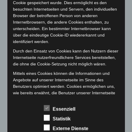
April 2023
(155)
Cookie gespeichert wurde. Dies ermöglicht es den
besuchten Internetseiten und Servern, den individuellen
März 2023
(174)
Browser der betroffenen Person von anderen
Februar 2023
(154)
Internetbrowsern, die andere Cookies enthalten, zu
unterscheiden. Ein bestimmter Internetbrowser kann
Januar 2023
(140)
über die eindeutige Cookie-ID wiedererkannt und
Dezember 2022
(130)
identifiziert werden.
November 2022
(167)
Durch den Einsatz von Cookies kann den Nutzern dieser
Oktober 2022
(166)
Internetseite nutzerfreundlichere Services bereitstellen,
die ohne die Cookie-Setzung nicht möglich wären.
September 2022
(205)
August 2022
(166)
Mittels eines Cookies können die Informationen und
Angebote auf unserer Internetseite im Sinne des
Juli 2022
(133)
Benutzers optimiert werden. Cookies ermöglichen uns,
Juni 2022
(167)
wie bereits erwähnt, die Benutzer unserer Internetseite
wiederzuerkennen. Zweck dieser Wiedererkennung ist
Mai 2022
(177)
es, den Nutzern die Verwendung unserer Internetseite
April 2022
(198)
Essenziell
zu erleichtern. Der Benutzer einer Internetseite, die
März 2022
(221)
Statistik
Cookies verwendet, muss beispielsweise nicht bei jedem
Besuch der Internetseite erneut seine Zugangsdaten
Februar 2022
(189)
Externe Dienste
eingeben, weil dies von der Internetseite und dem auf