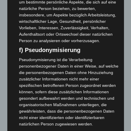
um bestimmte persönliche Aspekte, die sich auf eine
7. August 2026
natürliche Person beziehen, zu bewerten,
Hannover: Erste Tigermücken-Population in Niedersachsen
insbesondere, um Aspekte bezüglich Arbeitsleistung,
entdeckt
wirtschaftlicher Lage, Gesundheit, persönlicher
7. August 2026
Vorlieben, Interessen, Zuverlässigkeit, Verhalten,
Aufenthaltsort oder Ortswechsel dieser natürlichen
Brand im „Haus der Begegnung“ in Neuwarmbüchen schnell
Person zu analysieren oder vorherzusagen.
eingedämmt
f) Pseudonymisierung
6. August 2026
Pseudonymisierung ist die Verarbeitung
Region Hannover: 21 neue Notfallsanitäter starten beim
personenbezogener Daten in einer Weise, auf welche
Roten Kreuz
die personenbezogenen Daten ohne Hinzuziehung
5. August 2026
zusätzlicher Informationen nicht mehr einer
spezifischen betroffenen Person zugeordnet werden
Mann läuft mit Hockeyschläger über A7 – Polizei sucht
können, sofern diese zusätzlichen Informationen
Zeugen
gesondert aufbewahrt werden und technischen und
5. August 2026
organisatorischen Maßnahmen unterliegen, die
gewährleisten, dass die personenbezogenen Daten
Celle: Mensch stirbt bei Bagger-Unfall auf Baustelle
nicht einer identifizierten oder identifizierbaren
5. August 2026
natürlichen Person zugewiesen werden.
Gasleitung bei McDonald’s-Umbau in Langenhagen