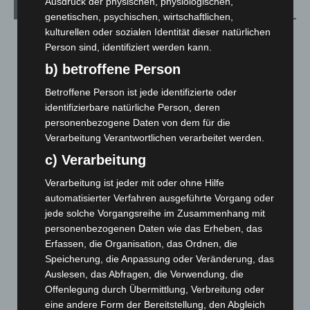
Ausdruck der physischen, physiologischen,
Aktuelle Beiträge
genetischen, psychischen, wirtschaftlichen,
kulturellen oder sozialen Identität dieser natürlichen
Kunst trifft Weingenuss: Barbara-Susann Mehring zeigt ihre
Person sind, identifiziert werden kann.
Werke im Jacques’ Wein-Depot Isernhagen
8. August 2026
b) betroffene Person
Betroffene Person ist jede identifizierte oder
A2: Zweite Turbobaustelle startet zwischen Hannover-West
identifizierbare natürliche Person, deren
und Bothfeld
personenbezogene Daten von dem für die
8. August 2026
Verarbeitung Verantwortlichen verarbeitet werden.
Niedersachsen: Feuerwehrkräfte kehren nach
c) Verarbeitung
Waldbrandeinsatz aus Spanien zurück
7. August 2026
Verarbeitung ist jeder mit oder ohne Hilfe
automatisierter Verfahren ausgeführte Vorgang oder
Hannover: Erste Tigermücken-Population in Niedersachsen
jede solche Vorgangsreihe im Zusammenhang mit
entdeckt
personenbezogenen Daten wie das Erheben, das
7. August 2026
Erfassen, die Organisation, das Ordnen, die
Speicherung, die Anpassung oder Veränderung, das
Brand im „Haus der Begegnung“ in Neuwarmbüchen schnell
Auslesen, das Abfragen, die Verwendung, die
eingedämmt
Offenlegung durch Übermittlung, Verbreitung oder
6. August 2026
eine andere Form der Bereitstellung, den Abgleich