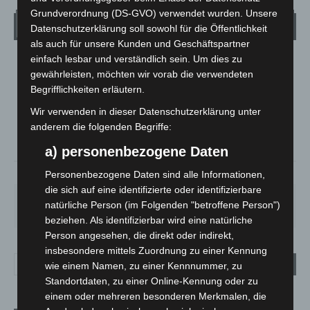
Grundverordnung (DS-GVO) verwendet wurden. Unsere
Wetter
Datenschutzerklärung soll sowohl für die Öffentlichkeit
als auch für unsere Kunden und Geschäftspartner
einfach lesbar und verständlich sein. Um dies zu
LANGENHAGEN
gewährleisten, möchten wir vorab die verwendeten
Klarer Himmel
Begrifflichkeiten erläutern.
°
21.6
°
C
Wir verwenden in dieser Datenschutzerklärung unter
20.9
anderem die folgenden Begriffe:
°
20.5
a) personenbezogene Daten
51%
1.8m/s
2%
Personenbezogene Daten sind alle Informationen,
die sich auf eine identifizierte oder identifizierbare
SA.
SO.
MO.
DI.
MI.
natürliche Person (im Folgenden "betroffene Person")
21
°
34
°
29
°
23
°
26
°
beziehen. Als identifizierbar wird eine natürliche
Person angesehen, die direkt oder indirekt,
insbesondere mittels Zuordnung zu einer Kennung
wie einem Namen, zu einer Kennnummer, zu
Standortdaten, zu einer Online-Kennung oder zu
einem oder mehreren besonderen Merkmalen, die