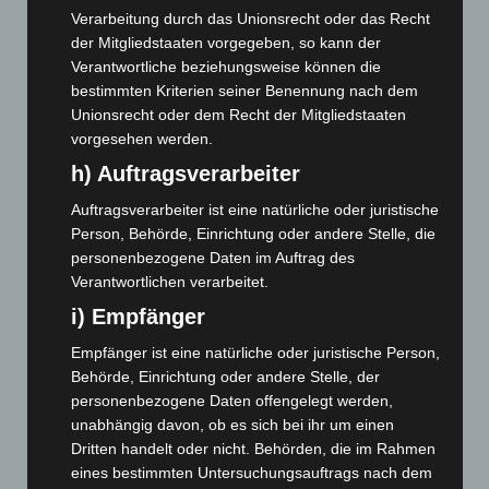
Januar 2026
(122)
Verarbeitung durch das Unionsrecht oder das Recht
der Mitgliedstaaten vorgegeben, so kann der
Dezember 2025
(103)
Verantwortliche beziehungsweise können die
November 2025
(114)
bestimmten Kriterien seiner Benennung nach dem
Unionsrecht oder dem Recht der Mitgliedstaaten
Oktober 2025
(112)
vorgesehen werden.
September 2025
(93)
h) Auftragsverarbeiter
August 2025
(90)
Auftragsverarbeiter ist eine natürliche oder juristische
Juli 2025
(90)
Person, Behörde, Einrichtung oder andere Stelle, die
Juni 2025
(103)
personenbezogene Daten im Auftrag des
Mai 2025
(112)
Verantwortlichen verarbeitet.
April 2025
(88)
i) Empfänger
März 2025
(111)
Empfänger ist eine natürliche oder juristische Person,
Behörde, Einrichtung oder andere Stelle, der
Februar 2025
(96)
personenbezogene Daten offengelegt werden,
Januar 2025
(88)
unabhängig davon, ob es sich bei ihr um einen
Dezember 2024
(89)
Dritten handelt oder nicht. Behörden, die im Rahmen
eines bestimmten Untersuchungsauftrags nach dem
November 2024
(94)