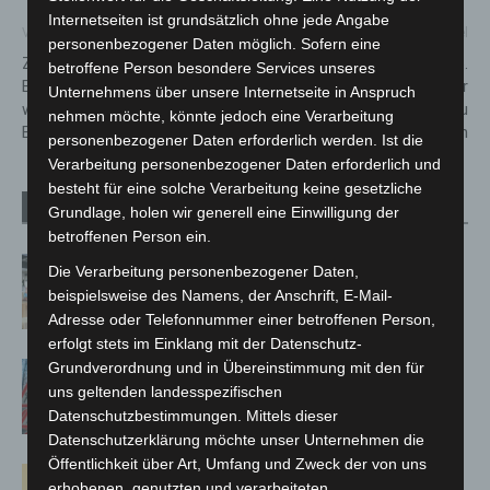
Internetseiten ist grundsätzlich ohne jede Angabe
Vorheriger Artikel
Nächster Artikel
personenbezogener Daten möglich. Sofern eine
Zehnjähriger lenkt Pkw vom
Nikolaus kommt am 6.
betroffene Person besondere Services unseres
Beifahrersitz weil 66-jähriger
Dezember mit der
Unternehmens über unsere Internetseite in Anspruch
während der Fahrt das
Krähenwinkler Feuerwehr zu
nehmen möchte, könnte jedoch eine Verarbeitung
Bewusstsein verliert
den Kindern
personenbezogener Daten erforderlich werden. Ist die
Verarbeitung personenbezogener Daten erforderlich und
besteht für eine solche Verarbeitung keine gesetzliche
Verwandte Artikel
Mehr vom Autor
Grundlage, holen wir generell eine Einwilligung der
betroffenen Person ein.
Kunst trifft Weingenuss: Barbara-
Die Verarbeitung personenbezogener Daten,
Susann Mehring zeigt ihre Werke im
beispielsweise des Namens, der Anschrift, E-Mail-
Jacques’ Wein-Depot Isernhagen
Adresse oder Telefonnummer einer betroffenen Person,
erfolgt stets im Einklang mit der Datenschutz-
Grundverordnung und in Übereinstimmung mit den für
A2: Zweite Turbobaustelle startet
uns geltenden landesspezifischen
zwischen Hannover-West und
Datenschutzbestimmungen. Mittels dieser
Bothfeld
Datenschutzerklärung möchte unser Unternehmen die
Öffentlichkeit über Art, Umfang und Zweck der von uns
Hannover: Erste Tigermücken-
erhobenen, genutzten und verarbeiteten