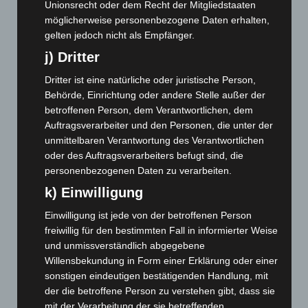
Unionsrecht oder dem Recht der Mitgliedstaaten
Oktober 2024
(93)
möglicherweise personenbezogene Daten erhalten,
September 2024
(112)
gelten jedoch nicht als Empfänger.
August 2024
(107)
j) Dritter
Juli 2024
(89)
Dritter ist eine natürliche oder juristische Person,
Juni 2024
(107)
Behörde, Einrichtung oder andere Stelle außer der
betroffenen Person, dem Verantwortlichen, dem
Mai 2024
(149)
Auftragsverarbeiter und den Personen, die unter der
April 2024
(102)
unmittelbaren Verantwortung des Verantwortlichen
oder des Auftragsverarbeiters befugt sind, die
März 2024
(103)
personenbezogenen Daten zu verarbeiten.
Februar 2024
(103)
k) Einwilligung
Januar 2024
(111)
Einwilligung ist jede von der betroffenen Person
Dezember 2023
(130)
freiwillig für den bestimmten Fall in informierter Weise
November 2023
(130)
und unmissverständlich abgegebene
Oktober 2023
(114)
Willensbekundung in Form einer Erklärung oder einer
sonstigen eindeutigen bestätigenden Handlung, mit
September 2023
(133)
der die betroffene Person zu verstehen gibt, dass sie
August 2023
(134)
mit der Verarbeitung der sie betreffenden