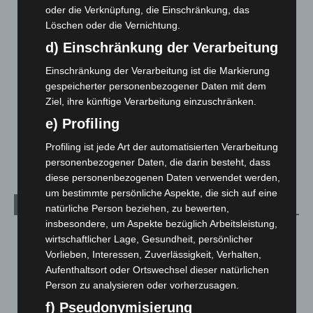
oder die Verknüpfung, die Einschränkung, das
Region Hannover: 21 neue Notfallsanitäter starten beim
Löschen oder die Vernichtung.
Roten Kreuz
5. August 2026
d) Einschränkung der Verarbeitung
Einschränkung der Verarbeitung ist die Markierung
Mann läuft mit Hockeyschläger über A7 – Polizei sucht
Zeugen
gespeicherter personenbezogener Daten mit dem
Ziel, ihre künftige Verarbeitung einzuschränken.
5. August 2026
e) Profiling
Celle: Mensch stirbt bei Bagger-Unfall auf Baustelle
Profiling ist jede Art der automatisierten Verarbeitung
5. August 2026
personenbezogener Daten, die darin besteht, dass
diese personenbezogenen Daten verwendet werden,
um bestimmte persönliche Aspekte, die sich auf eine
Kategorien
natürliche Person beziehen, zu bewerten,
insbesondere, um Aspekte bezüglich Arbeitsleistung,
Blaulicht
2.799
wirtschaftlicher Lage, Gesundheit, persönlicher
Vorlieben, Interessen, Zuverlässigkeit, Verhalten,
Corona-News
712
Aufenthaltsort oder Ortswechsel dieser natürlichen
Hannover und Region
5.039
Person zu analysieren oder vorherzusagen.
Langenhagen und Ortsteile
3.252
f) Pseudonymisierung