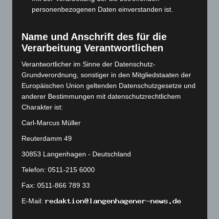
personenbezogenen Daten einverstanden ist.
Juli 2023
(118)
Juni 2023
(142)
Name und Anschrift des für die
Mai 2023
(139)
Verarbeitung Verantwortlichen
April 2023
(155)
Verantwortlicher im Sinne der Datenschutz-
März 2023
(174)
Grundverordnung, sonstiger in den Mitgliedstaaten der
Februar 2023
(154)
Europäischen Union geltenden Datenschutzgesetze und
anderer Bestimmungen mit datenschutzrechtlichem
Januar 2023
(140)
Charakter ist:
Dezember 2022
(130)
Carl-Marcus Müller
November 2022
(167)
Reuterdamm 49
Oktober 2022
(166)
30853 Langenhagen - Deutschland
September 2022
(205)
Telefon: 0511-215 6000
August 2022
(166)
Fax: 0511-866 789 33
Juli 2022
(133)
Juni 2022
(167)
E-Mail:
Mai 2022
(177)