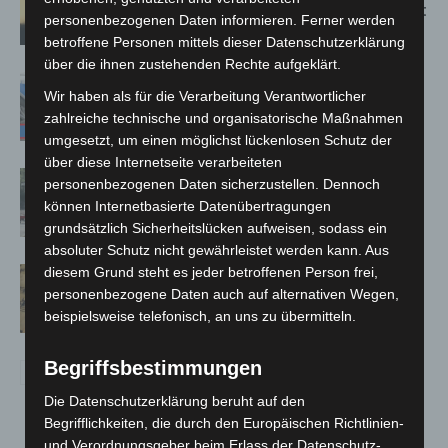
Population in Niedersachsen entdeckt
personenbezogenen Daten informieren. Ferner werden
betroffene Personen mittels dieser Datenschutzerklärung
über die ihnen zustehenden Rechte aufgeklärt.
Mann läuft mit Hockeyschläger über
Wir haben als für die Verarbeitung Verantwortlicher
A7 – Polizei sucht Zeugen
zahlreiche technische und organisatorische Maßnahmen
umgesetzt, um einen möglichst lückenlosen Schutz der
über diese Internetseite verarbeiteten
Gasleitung bei McDonald’s-Umbau in
personenbezogenen Daten sicherzustellen. Dennoch
Langenhagen beschädigt
können Internetbasierte Datenübertragungen
grundsätzlich Sicherheitslücken aufweisen, sodass ein
absoluter Schutz nicht gewährleistet werden kann. Aus
diesem Grund steht es jeder betroffenen Person frei,
Hannover Klassik Open Air 2026:
personenbezogene Daten auch auf alternativen Wegen,
Französische Oper im Maschpark
beispielsweise telefonisch, an uns zu übermitteln.
Begriffsbestimmungen
Die Datenschutzerklärung beruht auf den
Begrifflichkeiten, die durch den Europäischen Richtlinien-
und Verordnungsgeber beim Erlass der Datenschutz-