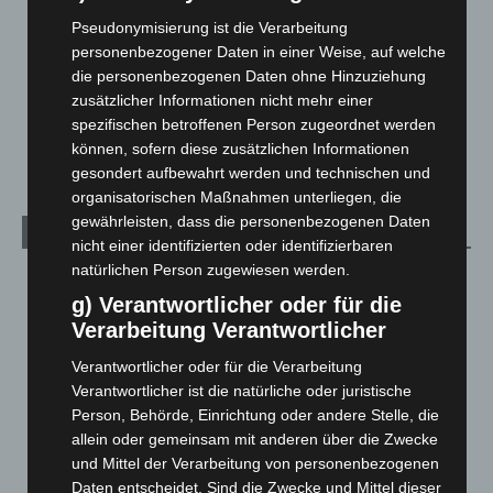
Leserbriefe
1
Pseudonymisierung ist die Verarbeitung
Menschen
2
personenbezogener Daten in einer Weise, auf welche
Über uns
1
die personenbezogenen Daten ohne Hinzuziehung
zusätzlicher Informationen nicht mehr einer
Veranstaltungen
1.888
spezifischen betroffenen Person zugeordnet werden
Welt
1.271
können, sofern diese zusätzlichen Informationen
gesondert aufbewahrt werden und technischen und
organisatorischen Maßnahmen unterliegen, die
gewährleisten, dass die personenbezogenen Daten
Archiv
nicht einer identifizierten oder identifizierbaren
natürlichen Person zugewiesen werden.
August 2026
(14)
g) Verantwortlicher oder für die
Juli 2026
(73)
Verarbeitung Verantwortlicher
Juni 2026
(139)
Verantwortlicher oder für die Verarbeitung
Mai 2026
(99)
Verantwortlicher ist die natürliche oder juristische
April 2026
(99)
Person, Behörde, Einrichtung oder andere Stelle, die
allein oder gemeinsam mit anderen über die Zwecke
März 2026
(115)
und Mittel der Verarbeitung von personenbezogenen
Februar 2026
(109)
Daten entscheidet. Sind die Zwecke und Mittel dieser