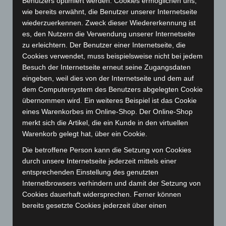
Benutzers optimiert werden. Cookies ermöglichen uns,
Dezember 2023
(130)
wie bereits erwähnt, die Benutzer unserer Internetseite
wiederzuerkennen. Zweck dieser Wiedererkennung ist
November 2023
(130)
es, den Nutzern die Verwendung unserer Internetseite
Oktober 2023
(114)
zu erleichtern. Der Benutzer einer Internetseite, die
September 2023
(133)
Cookies verwendet, muss beispielsweise nicht bei jedem
Besuch der Internetseite erneut seine Zugangsdaten
August 2023
(134)
eingeben, weil dies von der Internetseite und dem auf
Juli 2023
(118)
dem Computersystem des Benutzers abgelegten Cookie
Juni 2023
(142)
übernommen wird. Ein weiteres Beispiel ist das Cookie
eines Warenkorbes im Online-Shop. Der Online-Shop
Mai 2023
(139)
merkt sich die Artikel, die ein Kunde in den virtuellen
April 2023
(155)
Warenkorb gelegt hat, über ein Cookie.
März 2023
(174)
Die betroffene Person kann die Setzung von Cookies
Februar 2023
(154)
durch unsere Internetseite jederzeit mittels einer
entsprechenden Einstellung des genutzten
Januar 2023
(140)
Internetbrowsers verhindern und damit der Setzung von
Dezember 2022
(130)
Cookies dauerhaft widersprechen. Ferner können
November 2022
(167)
bereits gesetzte Cookies jederzeit über einen
Internetbrowser oder andere Softwareprogramme
Oktober 2022
(166)