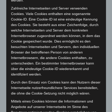
werden.
März 2025
(111)
Zahlreiche Internetseiten und Server verwenden
Februar 2025
(96)
Cookies. Viele Cookies enthalten eine sogenannte
Januar 2025
(88)
Cookie-ID. Eine Cookie-ID ist eine eindeutige Kennung
des Cookies. Sie besteht aus einer Zeichenfolge, durch
Dezember 2024
(89)
welche Internetseiten und Server dem konkreten
November 2024
(94)
Internetbrowser zugeordnet werden können, in dem das
Oktober 2024
(93)
Cookie gespeichert wurde. Dies ermöglicht es den
besuchten Internetseiten und Servern, den individuellen
September 2024
(112)
Browser der betroffenen Person von anderen
August 2024
(107)
Internetbrowsern, die andere Cookies enthalten, zu
unterscheiden. Ein bestimmter Internetbrowser kann
Juli 2024
(89)
über die eindeutige Cookie-ID wiedererkannt und
Juni 2024
(107)
identifiziert werden.
Mai 2024
(149)
Durch den Einsatz von Cookies kann den Nutzern dieser
April 2024
(102)
Internetseite nutzerfreundlichere Services bereitstellen,
die ohne die Cookie-Setzung nicht möglich wären.
März 2024
(103)
Februar 2024
(103)
Mittels eines Cookies können die Informationen und
Angebote auf unserer Internetseite im Sinne des
Januar 2024
(111)