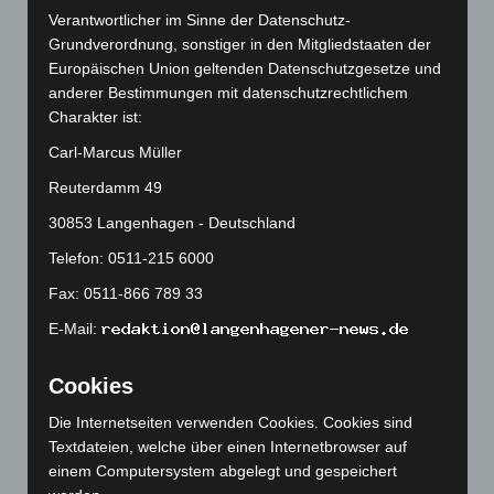
Juni 2026
(139)
Verantwortlicher im Sinne der Datenschutz-
Grundverordnung, sonstiger in den Mitgliedstaaten der
Mai 2026
(99)
Europäischen Union geltenden Datenschutzgesetze und
April 2026
(99)
anderer Bestimmungen mit datenschutzrechtlichem
März 2026
(115)
Charakter ist:
Februar 2026
(109)
Carl-Marcus Müller
Januar 2026
(122)
Reuterdamm 49
Dezember 2025
(103)
30853 Langenhagen - Deutschland
November 2025
(114)
Telefon: 0511-215 6000
Oktober 2025
(112)
Fax: 0511-866 789 33
September 2025
(93)
E-Mail:
August 2025
(90)
Juli 2025
(90)
Cookies
Juni 2025
(103)
Die Internetseiten verwenden Cookies. Cookies sind
Mai 2025
(112)
Textdateien, welche über einen Internetbrowser auf
einem Computersystem abgelegt und gespeichert
April 2025
(88)