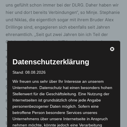
uns gefühlt schon immer bei der DLRG. Daher haben wir
hier und dort bereits Verbindungen“, so Minje. Stephanie
und Niklas, die eigentlich sogar mit ihrem Bruder Alex
Drillinge sind, engagieren sich ebenfalls seit Jahren
ehrenamtlich. „Seit gut zwei Jahren bin ich Teil der
Ortsjugendleitung hier im NOV und seit knapp vier
Jahren bin ich ehrenamtlich im Katastrophenschutz. Vor
einigen Monaten wurde ich kommissarische
Datenschutzerklärung
Gruppenführerin der Verpflegung“, sagt Stephanie
lächelnd. Ihr Zwillingsbruder Niklas: „Ich bin erst seit
Stand: 08.08.2026
etwa einem Jahr aktiv im Katastrophenschutz. Bei dem
Wir freuen uns sehr über Ihr Interesse an unserem
großen Einsatz auf dem Musikfestival Deichbrand konnte
Unternehmen. Datenschutz hat einen besonders hohen
ich schon mithelfen.“ Ihre Vorlieben für die Johanniter
Stellenwert für die Geschäftsleitung. Eine Nutzung der
Internetseiten ist grundsätzlich ohne jede Angabe
haben Niklas und Stephanie auch ihrer Mutter zu
personenbezogener Daten möglich. Sofern eine
verdanken, die selbst eine langjährige Johanniterin ist.
betroffene Person besondere Services unseres
Jennifer Rihm ist Leiterin des Jugendzentrums in
Unternehmens über unsere Internetseite in Anspruch
Langenhagen und schon seit sieben Jahren
nehmen möchte, könnte jedoch eine Verarbeitung