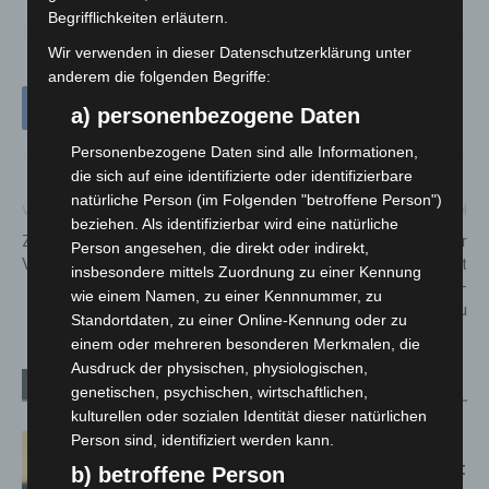
Begrifflichkeiten erläutern.
Wir verwenden in dieser Datenschutzerklärung unter
anderem die folgenden Begriffe:
a) personenbezogene Daten
Personenbezogene Daten sind alle Informationen,
die sich auf eine identifizierte oder identifizierbare
natürliche Person (im Folgenden "betroffene Person")
Vorheriger Artikel
Nächster Artikel
beziehen. Als identifizierbar wird eine natürliche
Zeugenaufruf: Unfall mit zwei
Jugendfeuerwehr
Person angesehen, die direkt oder indirekt,
Verletzten auf der A2
Langenhagen bekommt
insbesondere mittels Zuordnung zu einer Kennung
eigenen Übungsanhänger –
wie einem Namen, zu einer Kennnummer, zu
aus Alt mach Neu
Standortdaten, zu einer Online-Kennung oder zu
einem oder mehreren besonderen Merkmalen, die
Ausdruck der physischen, physiologischen,
Verwandte Artikel
Mehr vom Autor
genetischen, psychischen, wirtschaftlichen,
kulturellen oder sozialen Identität dieser natürlichen
Person sind, identifiziert werden kann.
Hannover: Erste Tigermücken-
Population in Niedersachsen entdeckt
b) betroffene Person