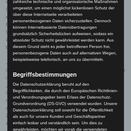
stand. Es freut mich sehr, dass junge Menschen diese
zahlreiche technische und organisatorische Maßnahmen
umgesetzt, um einen möglichst lückenlosen Schutz der
Gelegenheit nutzen“, sagt Michaela Zach. Thomas Franz
über diese Internetseite verarbeiteten
ergänzt: „Dies ist ein riesiger Vorteil für den
personenbezogenen Daten sicherzustellen. Dennoch
Rettungsdienst, möglichen Nachwuchs zu begeistern.
können Internetbasierte Datenübertragungen
Uns tut es auch gut, neue und junge Menschen im Team
grundsätzlich Sicherheitslücken aufweisen, sodass ein
zu haben. Sie bringen viel Input, ticken anders und
absoluter Schutz nicht gewährleistet werden kann. Aus
diesem Grund steht es jeder betroffenen Person frei,
bringen ihre eigenen Erfahrungen mit.“
personenbezogene Daten auch auf alternativen Wegen,
beispielsweise telefonisch, an uns zu übermitteln.
Jette und Minje, Stephanie und Niklas teilen viele
Gemeinsamkeiten, wissen aber jetzt schon, dass sie nach
Begriffsbestimmungen
ihrem BFD unterschiedliche Wege einschlagen werden.
Die Datenschutzerklärung beruht auf den
„Ich möchte ein Musikstudium absolvieren“, sagt Niklas.
Begrifflichkeiten, die durch den Europäischen Richtlinien-
Seiner Schwester Stephanie weiß zwar noch nicht was,
und Verordnungsgeber beim Erlass der Datenschutz-
möchte aber auf jeden Fall „im Ausland studieren“. Jette
Grundverordnung (DS-GVO) verwendet wurden. Unsere
sagt: „Ich möchte wie mein Vater Medizin studieren.“ Ihre
Datenschutzerklärung soll sowohl für die Öffentlichkeit
Zwillingsschwester Minje dagegen möchte „eine
als auch für unsere Kunden und Geschäftspartner
Ausbildung zur Polizistin absolvieren.“
einfach lesbar und verständlich sein. Um dies zu
gewährleisten, möchten wir vorab die verwendeten