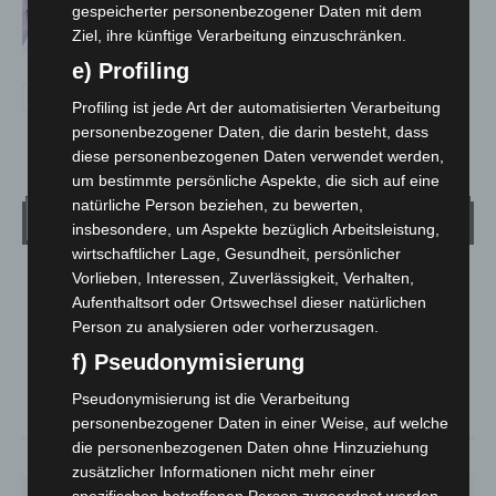
gespeicherter personenbezogener Daten mit dem
von Anzeigen per Videochat
Ziel, ihre künftige Verarbeitung einzuschränken.
e) Profiling
Profiling ist jede Art der automatisierten Verarbeitung
personenbezogener Daten, die darin besteht, dass
diese personenbezogenen Daten verwendet werden,
um bestimmte persönliche Aspekte, die sich auf eine
natürliche Person beziehen, zu bewerten,
Wetter
insbesondere, um Aspekte bezüglich Arbeitsleistung,
wirtschaftlicher Lage, Gesundheit, persönlicher
Vorlieben, Interessen, Zuverlässigkeit, Verhalten,
LANGENHAGEN
Aufenthaltsort oder Ortswechsel dieser natürlichen
Überwiegend Bewölkt
Person zu analysieren oder vorherzusagen.
°
15.5
°
C
13.9
f) Pseudonymisierung
°
13.3
Pseudonymisierung ist die Verarbeitung
personenbezogener Daten in einer Weise, auf welche
die personenbezogenen Daten ohne Hinzuziehung
90%
1m/s
84%
zusätzlicher Informationen nicht mehr einer