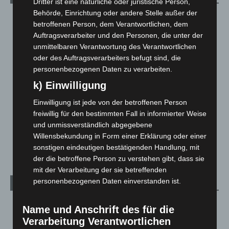
Dritter ist eine natürliche oder juristische Person,
Behörde, Einrichtung oder andere Stelle außer der
Blaulicht
2.799
betroffenen Person, dem Verantwortlichen, dem
Corona-News
712
Auftragsverarbeiter und den Personen, die unter der
unmittelbaren Verantwortung des Verantwortlichen
Hannover und Region
5.037
oder des Auftragsverarbeiters befugt sind, die
Langenhagen und Ortsteile
3.250
personenbezogenen Daten zu verarbeiten.
Leserbriefe
1
k) Einwilligung
Menschen
2
Einwilligung ist jede von der betroffenen Person
Über uns
1
freiwillig für den bestimmten Fall in informierter Weise
Veranstaltungen
1.887
und unmissverständlich abgegebene
Willensbekundung in Form einer Erklärung oder einer
Welt
1.270
sonstigen eindeutigen bestätigenden Handlung, mit
der die betroffene Person zu verstehen gibt, dass sie
mit der Verarbeitung der sie betreffenden
personenbezogenen Daten einverstanden ist.
Archiv
August 2026
(12)
Name und Anschrift des für die
Juli 2026
(73)
Verarbeitung Verantwortlichen