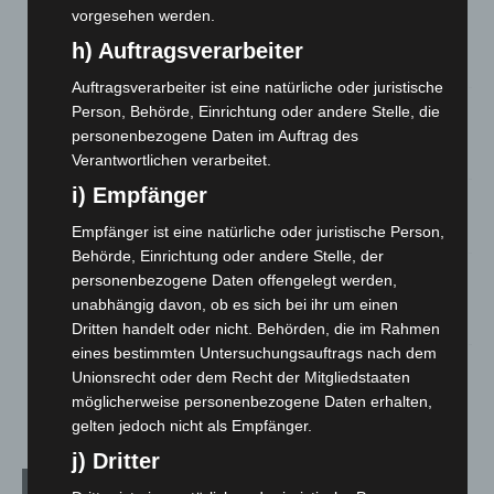
vorgesehen werden.
Region Hannover: 21 neue Notfallsanitäter starten beim
Roten Kreuz
h) Auftragsverarbeiter
5. August 2026
Auftragsverarbeiter ist eine natürliche oder juristische
Mann läuft mit Hockeyschläger über A7 – Polizei sucht
Person, Behörde, Einrichtung oder andere Stelle, die
Zeugen
personenbezogene Daten im Auftrag des
5. August 2026
Verantwortlichen verarbeitet.
i) Empfänger
Celle: Mensch stirbt bei Bagger-Unfall auf Baustelle
5. August 2026
Empfänger ist eine natürliche oder juristische Person,
Behörde, Einrichtung oder andere Stelle, der
Gasleitung bei McDonald’s-Umbau in Langenhagen
personenbezogene Daten offengelegt werden,
beschädigt
unabhängig davon, ob es sich bei ihr um einen
5. August 2026
Dritten handelt oder nicht. Behörden, die im Rahmen
eines bestimmten Untersuchungsauftrags nach dem
Anklage nach Abschaltung von „Archetyp Market“ erhoben
Unionsrecht oder dem Recht der Mitgliedstaaten
3. August 2026
möglicherweise personenbezogene Daten erhalten,
gelten jedoch nicht als Empfänger.
j) Dritter
Kategorien