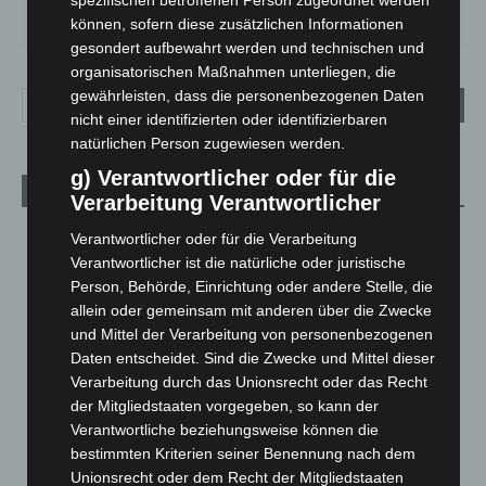
spezifischen betroffenen Person zugeordnet werden
SA.
SO.
MO.
DI.
MI.
27
°
34
°
27
°
23
°
20
°
können, sofern diese zusätzlichen Informationen
gesondert aufbewahrt werden und technischen und
organisatorischen Maßnahmen unterliegen, die
gewährleisten, dass die personenbezogenen Daten
nicht einer identifizierten oder identifizierbaren
natürlichen Person zugewiesen werden.
g) Verantwortlicher oder für die
Aktuelle Beiträge
Verarbeitung Verantwortlicher
Niedersachsen: Feuerwehrkräfte kehren nach
Verantwortlicher oder für die Verarbeitung
Waldbrandeinsatz aus Spanien zurück
Verantwortlicher ist die natürliche oder juristische
7. August 2026
Person, Behörde, Einrichtung oder andere Stelle, die
allein oder gemeinsam mit anderen über die Zwecke
Hannover: Erste Tigermücken-Population in Niedersachsen
und Mittel der Verarbeitung von personenbezogenen
entdeckt
Daten entscheidet. Sind die Zwecke und Mittel dieser
7. August 2026
Verarbeitung durch das Unionsrecht oder das Recht
der Mitgliedstaaten vorgegeben, so kann der
Brand im „Haus der Begegnung“ in Neuwarmbüchen schnell
Verantwortliche beziehungsweise können die
eingedämmt
bestimmten Kriterien seiner Benennung nach dem
6. August 2026
Unionsrecht oder dem Recht der Mitgliedstaaten