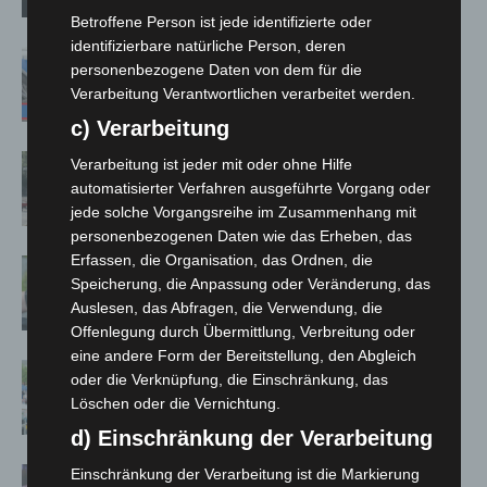
Betroffene Person ist jede identifizierte oder
identifizierbare natürliche Person, deren
Mann läuft mit Hockeyschläger über
personenbezogene Daten von dem für die
A7 – Polizei sucht Zeugen
Verarbeitung Verantwortlichen verarbeitet werden.
c) Verarbeitung
Gasleitung bei McDonald’s-Umbau in
Verarbeitung ist jeder mit oder ohne Hilfe
Langenhagen beschädigt
automatisierter Verfahren ausgeführte Vorgang oder
jede solche Vorgangsreihe im Zusammenhang mit
personenbezogenen Daten wie das Erheben, das
Erfassen, die Organisation, das Ordnen, die
Langenhagen: Autofahrer mit 3,17
Speicherung, die Anpassung oder Veränderung, das
Promille aus dem Verkehr gezogen
Auslesen, das Abfragen, die Verwendung, die
Offenlegung durch Übermittlung, Verbreitung oder
eine andere Form der Bereitstellung, den Abgleich
Blaulichtmeile Langenhagen 2026:
oder die Verknüpfung, die Einschränkung, das
Polizei, Feuerwehr und Rettung
Löschen oder die Vernichtung.
hautnah erleben
d) Einschränkung der Verarbeitung
Polizei Langenhagen testet Aufnahme
Einschränkung der Verarbeitung ist die Markierung