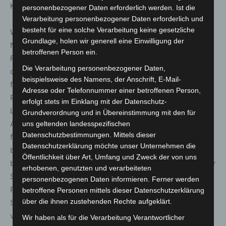
Koordinatorin der Kleiderkammer „Nahtstelle“.
personenbezogener Daten erforderlich werden. Ist die
Verarbeitung personenbezogener Daten erforderlich und
besteht für eine solche Verarbeitung keine gesetzliche
Wenn alles gut läuft, sind Jette und Minje, Stephanie und
Grundlage, holen wir generell eine Einwilligung der
Niklas im Dezember als ausgebildete
betroffenen Person ein.
Rettungssanitäterinnen und Rettungssanitäter zurück in
Die Verarbeitung personenbezogener Daten,
der Rettungswache. Nach den insgesamt 520 Stunden
beispielsweise des Namens, der Anschrift, E-Mail-
für den theoretischen Unterricht, einem klinischen
Adresse oder Telefonnummer einer betroffenen Person,
Praktikum, einem weiteren in der eigenen Johanniter-
erfolgt stets im Einklang mit der Datenschutz-
Lehrrettungswache in Langenhagen und einem
Grundverordnung und in Übereinstimmung mit den für
Abschlusslehrgang dürfen sie den Rettungswagen
uns geltenden landesspezifischen
Datenschutzbestimmungen. Mittels dieser
fahren und die Notfallsanitäterinnen und Notfallsanitäter
Datenschutzerklärung möchte unser Unternehmen die
bei den Einsätzen unterstützen. Darauf freuen sich
Öffentlichkeit über Art, Umfang und Zweck der von uns
besonders Rettungswachenleiterin Michaela Zach und ihr
erhobenen, genutzten und verarbeiteten
Stellvertreter Thomas Franz. „Mit der neuen
personenbezogenen Daten informieren. Ferner werden
Rettungswache hatten wir erstmals die Möglichkeit, vier
betroffene Personen mittels dieser Datenschutzerklärung
über die ihnen zustehenden Rechte aufgeklärt.
Stellen für BFDler anzubieten. Anders als in den
vorherigen Jahren, wo nur eine Stelle zur Verfügung
Wir haben als für die Verarbeitung Verantwortlicher