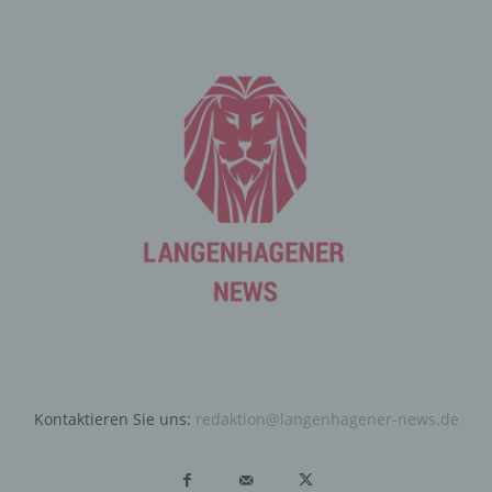
Ziel ausgewertet, den Datenschutz und die
Datensicherheit in unserem Unternehmen zu erhöhen,
um letztlich ein optimales Schutzniveau für die von uns
verarbeiteten personenbezogenen Daten
sicherzustellen. Die anonymen Daten der Server-Logfiles
werden getrennt von allen durch eine betroffene Person
angegebenen personenbezogenen Daten gespeichert.
Registrierung auf unserer
Internetseite
Die betroffene Person hat die Möglichkeit, sich auf der
Internetseite des für die Verarbeitung Verantwortlichen
unter Angabe von personenbezogenen Daten zu
registrieren. Welche personenbezogenen Daten dabei
an den für die Verarbeitung Verantwortlichen übermittelt
werden, ergibt sich aus der jeweiligen Eingabemaske,
Kontaktieren Sie uns:
redaktion@langenhagener-news.de
die für die Registrierung verwendet wird. Die von der
betroffenen Person eingegebenen personenbezogenen
Daten werden ausschließlich für die interne Verwendung