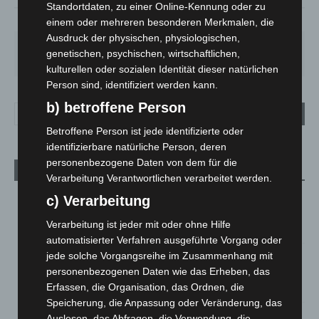
Standortdaten, zu einer Online-Kennung oder zu
51%
2.2m/s
5%
einem oder mehreren besonderen Merkmalen, die
Ausdruck der physischen, physiologischen,
SA.
SO.
MO.
DI.
MI.
genetischen, psychischen, wirtschaftlichen,
27
°
34
°
28
°
22
°
26
°
kulturellen oder sozialen Identität dieser natürlichen
Person sind, identifiziert werden kann.
b) betroffene Person
Betroffene Person ist jede identifizierte oder
identifizierbare natürliche Person, deren
personenbezogene Daten von dem für die
Aktuelle Beiträge
Verarbeitung Verantwortlichen verarbeitet werden.
Kunst trifft Weingenuss: Barbara-Susann Mehring zeigt ihre
c) Verarbeitung
Werke im Jacques’ Wein-Depot Isernhagen
Verarbeitung ist jeder mit oder ohne Hilfe
8. August 2026
automatisierter Verfahren ausgeführte Vorgang oder
jede solche Vorgangsreihe im Zusammenhang mit
A2: Zweite Turbobaustelle startet zwischen Hannover-West
personenbezogenen Daten wie das Erheben, das
und Bothfeld
Erfassen, die Organisation, das Ordnen, die
8. August 2026
Speicherung, die Anpassung oder Veränderung, das
Niedersachsen: Feuerwehrkräfte kehren nach
Auslesen, das Abfragen, die Verwendung, die