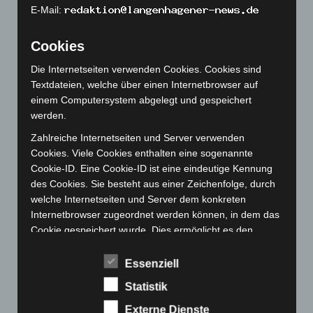
Dezember 2022
(130)
E-Mail:
November 2022
(167)
Cookies
Oktober 2022
(166)
September 2022
(205)
Die Internetseiten verwenden Cookies. Cookies sind
Textdateien, welche über einen Internetbrowser auf
August 2022
(166)
einem Computersystem abgelegt und gespeichert
Juli 2022
(133)
werden.
Juni 2022
(167)
Zahlreiche Internetseiten und Server verwenden
Mai 2022
(177)
Cookies. Viele Cookies enthalten eine sogenannte
Cookie-ID. Eine Cookie-ID ist eine eindeutige Kennung
April 2022
(198)
des Cookies. Sie besteht aus einer Zeichenfolge, durch
März 2022
(221)
welche Internetseiten und Server dem konkreten
Internetbrowser zugeordnet werden können, in dem das
Februar 2022
(189)
Cookie gespeichert wurde. Dies ermöglicht es den
Januar 2022
(190)
besuchten Internetseiten und Servern, den individuellen
Dezember 2021
(204)
Browser der betroffenen Person von anderen
Essenziell
Internetbrowsern, die andere Cookies enthalten, zu
November 2021
(215)
Statistik
unterscheiden. Ein bestimmter Internetbrowser kann
Oktober 2021
(171)
über die eindeutige Cookie-ID wiedererkannt und
Externe Dienste