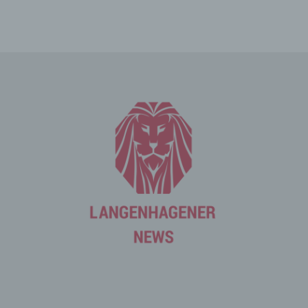
Die betroffene Person kann die Setzung von Cookies
durch unsere Internetseite jederzeit mittels einer
entsprechenden Einstellung des genutzten
Internetbrowsers verhindern und damit der Setzung von
Cookies dauerhaft widersprechen. Ferner können
bereits gesetzte Cookies jederzeit über einen
Internetbrowser oder andere Softwareprogramme
gelöscht werden. Dies ist in allen gängigen
Internetbrowsern möglich. Deaktiviert die betroffene
Person die Setzung von Cookies in dem genutzten
Internetbrowser, sind unter Umständen nicht alle
Funktionen unserer Internetseite vollumfänglich nutzbar.
Erfassung von allgemeinen Daten
und Informationen
Die Internetseite erfasst mit jedem Aufruf der
Internetseite durch eine betroffene Person oder ein
automatisiertes System eine Reihe von allgemeinen
Daten und Informationen. Diese allgemeinen Daten und