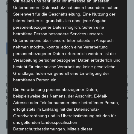
Wir freuen uns sehr über Ihr Interesse an unserem
Polizeigewahrsam entlassen. Die weiteren Ermittlungen
Unternehmen. Datenschutz hat einen besonders hohen
dauern an.
Stellenwert für die Geschäftsleitung. Eine Nutzung der
Internetseiten ist grundsätzlich ohne jede Angabe
personenbezogener Daten möglich. Sofern eine
betroffene Person besondere Services unseres
Unternehmens über unsere Internetseite in Anspruch
nehmen möchte, könnte jedoch eine Verarbeitung
personenbezogener Daten erforderlich werden. Ist die
Verarbeitung personenbezogener Daten erforderlich und
besteht für eine solche Verarbeitung keine gesetzliche
Grundlage, holen wir generell eine Einwilligung der
Vorheriger Artikel
Nächster Artikel
betroffenen Person ein.
Betrug mit falscher Liebe:
Erneuter bewaffneter Überfall
Die Verarbeitung personenbezogener Daten,
Landeskriminalamt
auf Supermarkt in Isernhagen:
beispielsweise des Namens, der Anschrift, E-Mail-
Niedersachsen warnt vor
Polizei sucht Zeugen
Adresse oder Telefonnummer einer betroffenen Person,
Love-Scamming
erfolgt stets im Einklang mit der Datenschutz-
Grundverordnung und in Übereinstimmung mit den für
uns geltenden landesspezifischen
Verwandte Artikel
Mehr vom Autor
Datenschutzbestimmungen. Mittels dieser