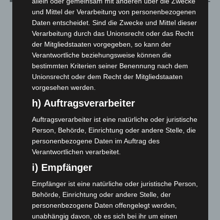
allein oder gemeinsam mit anderen über die Zwecke
und Mittel der Verarbeitung von personenbezogenen
August 2026
(14)
Daten entscheidet. Sind die Zwecke und Mittel dieser
Juli 2026
(73)
Verarbeitung durch das Unionsrecht oder das Recht
der Mitgliedstaaten vorgegeben, so kann der
Juni 2026
(139)
Verantwortliche beziehungsweise können die
Mai 2026
(99)
bestimmten Kriterien seiner Benennung nach dem
April 2026
(99)
Unionsrecht oder dem Recht der Mitgliedstaaten
vorgesehen werden.
März 2026
(115)
h) Auftragsverarbeiter
Februar 2026
(109)
Januar 2026
(122)
Auftragsverarbeiter ist eine natürliche oder juristische
Person, Behörde, Einrichtung oder andere Stelle, die
Dezember 2025
(103)
personenbezogene Daten im Auftrag des
November 2025
(114)
Verantwortlichen verarbeitet.
Oktober 2025
(112)
i) Empfänger
September 2025
(93)
Empfänger ist eine natürliche oder juristische Person,
August 2025
(90)
Behörde, Einrichtung oder andere Stelle, der
personenbezogene Daten offengelegt werden,
Juli 2025
(90)
unabhängig davon, ob es sich bei ihr um einen