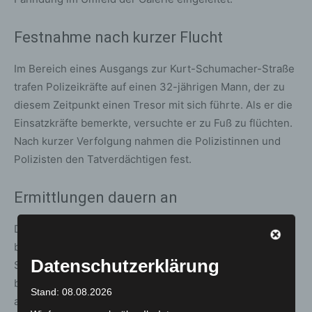
Festnahme nach kurzer Flucht
Im Bereich eines Ausgangs zur Kurt-Schumacher-Straße
trafen Polizeikräfte auf einen 32-jährigen Mann, der zu
diesem Zeitpunkt einen Tresor mit sich führte. Als er die
Einsatzkräfte bemerkte, versuchte er zu Fuß zu flüchten.
Nach kurzer Verfolgung nahmen die Polizistinnen und
Polizisten den Tatverdächtigen fest.
Ermittlungen dauern an
Die Polizei leitete ein Ermittlungsverfahren wegen eines
besonders schweren Falls des Diebstahls ein. Über die
Datenschutzerklärung
Staatsanwaltschaft Hannover wurde Untersuchungshaft
beantragt, diese jedoch durch das zuständige Gericht
Stand: 08.08.2026
abgelehnt. Der 32-Jährige wurde anschließend aus dem