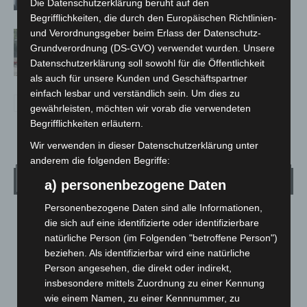
Die Datenschutzerklärung beruht auf den
Begrifflichkeiten, die durch den Europäischen Richtlinien-
und Verordnungsgeber beim Erlass der Datenschutz-
Gasleitung bei McDonald’s-Umbau in
Grundverordnung (DS-GVO) verwendet wurden. Unsere
Langenhagen beschädigt
Datenschutzerklärung soll sowohl für die Öffentlichkeit
als auch für unsere Kunden und Geschäftspartner
einfach lesbar und verständlich sein. Um dies zu
gewährleisten, möchten wir vorab die verwendeten
Begrifflichkeiten erläutern.
Wir verwenden in dieser Datenschutzerklärung unter
anderem die folgenden Begriffe:
Wetter
a) personenbezogene Daten
Personenbezogene Daten sind alle Informationen,
LANGENHAGEN
die sich auf eine identifizierte oder identifizierbare
natürliche Person (im Folgenden "betroffene Person")
Klarer Himmel
beziehen. Als identifizierbar wird eine natürliche
°
24.4
°
C
22
Person angesehen, die direkt oder indirekt,
insbesondere mittels Zuordnung zu einer Kennung
°
21.6
wie einem Namen, zu einer Kennnummer, zu