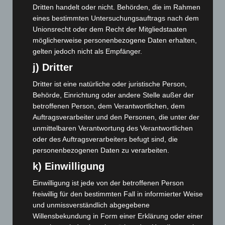
Juni 2025
(103)
Dritten handelt oder nicht. Behörden, die im Rahmen
Mai 2025
(112)
eines bestimmten Untersuchungsauftrags nach dem
Unionsrecht oder dem Recht der Mitgliedstaaten
April 2025
(88)
möglicherweise personenbezogene Daten erhalten,
März 2025
(111)
gelten jedoch nicht als Empfänger.
Februar 2025
(96)
j) Dritter
Januar 2025
(88)
Dritter ist eine natürliche oder juristische Person,
Dezember 2024
(89)
Behörde, Einrichtung oder andere Stelle außer der
betroffenen Person, dem Verantwortlichen, dem
November 2024
(94)
Auftragsverarbeiter und den Personen, die unter der
Oktober 2024
(93)
unmittelbaren Verantwortung des Verantwortlichen
September 2024
(112)
oder des Auftragsverarbeiters befugt sind, die
personenbezogenen Daten zu verarbeiten.
August 2024
(107)
k) Einwilligung
Juli 2024
(89)
Juni 2024
(107)
Einwilligung ist jede von der betroffenen Person
freiwillig für den bestimmten Fall in informierter Weise
Mai 2024
(149)
und unmissverständlich abgegebene
April 2024
(102)
Willensbekundung in Form einer Erklärung oder einer