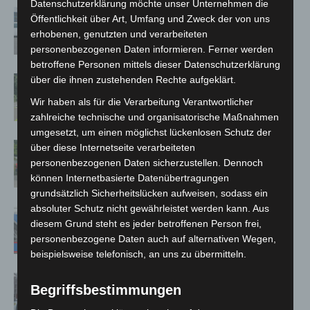
Datenschutzerklärung möchte unser Unternehmen die
Niedersachsen: Feuerwehrkräfte
Öffentlichkeit über Art, Umfang und Zweck der von uns
kehren nach Waldbrandeinsatz aus
erhobenen, genutzten und verarbeiteten
Spanien zurück
personenbezogenen Daten informieren. Ferner werden
betroffene Personen mittels dieser Datenschutzerklärung
über die ihnen zustehenden Rechte aufgeklärt.
Brand im „Haus der Begegnung“ in
Neuwarmbüchen schnell eingedämmt
Wir haben als für die Verarbeitung Verantwortlicher
zahlreiche technische und organisatorische Maßnahmen
umgesetzt, um einen möglichst lückenlosen Schutz der
Region Hannover: 21 neue
über diese Internetseite verarbeiteten
Notfallsanitäter starten beim Roten
personenbezogenen Daten sicherzustellen. Dennoch
können Internetbasierte Datenübertragungen
Kreuz
grundsätzlich Sicherheitslücken aufweisen, sodass ein
absoluter Schutz nicht gewährleistet werden kann. Aus
Mann läuft mit Hockeyschläger über
diesem Grund steht es jeder betroffenen Person frei,
A7 – Polizei sucht Zeugen
personenbezogene Daten auch auf alternativen Wegen,
beispielsweise telefonisch, an uns zu übermitteln.
Celle: Mensch stirbt bei Bagger-Unfall
Begriffsbestimmungen
auf Baustelle