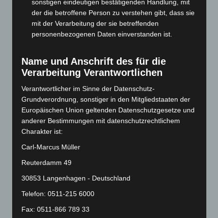
sonstigen eindeutigen bestätigenden Handlung, mit
März 2024
(103)
der die betroffene Person zu verstehen gibt, dass sie
Februar 2024
(103)
mit der Verarbeitung der sie betreffenden
Januar 2024
(111)
personenbezogenen Daten einverstanden ist.
Dezember 2023
(130)
Name und Anschrift des für die
November 2023
(130)
Verarbeitung Verantwortlichen
Oktober 2023
(114)
Verantwortlicher im Sinne der Datenschutz-
September 2023
(133)
Grundverordnung, sonstiger in den Mitgliedstaaten der
August 2023
(134)
Europäischen Union geltenden Datenschutzgesetze und
Juli 2023
(118)
anderer Bestimmungen mit datenschutzrechtlichem
Charakter ist:
Juni 2023
(142)
Carl-Marcus Müller
Mai 2023
(139)
Reuterdamm 49
April 2023
(155)
März 2023
(174)
30853 Langenhagen - Deutschland
Februar 2023
(154)
Telefon: 0511-215 6000
Januar 2023
(140)
Fax: 0511-866 789 33