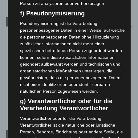
Person zu analysieren oder vorherzusagen.
f) Pseudonymisierung
Kategorien
Pseudonymisierung ist die Verarbeitung
personenbezogener Daten in einer Weise, auf welche
Blaulicht
2.799
die personenbezogenen Daten ohne Hinzuziehung
zusätzlicher Informationen nicht mehr einer
Corona-News
712
spezifischen betroffenen Person zugeordnet werden
Hannover und Region
5.039
können, sofern diese zusätzlichen Informationen
Langenhagen und Ortsteile
3.252
gesondert aufbewahrt werden und technischen und
organisatorischen Maßnahmen unterliegen, die
Leserbriefe
1
gewährleisten, dass die personenbezogenen Daten
Menschen
2
nicht einer identifizierten oder identifizierbaren
Über uns
1
natürlichen Person zugewiesen werden.
Veranstaltungen
1.888
g) Verantwortlicher oder für die
Verarbeitung Verantwortlicher
Welt
1.271
Verantwortlicher oder für die Verarbeitung
Verantwortlicher ist die natürliche oder juristische
Person, Behörde, Einrichtung oder andere Stelle, die
Archiv