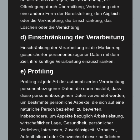
Waldbrandeinsatz aus Spanien zurück
Offenlegung durch Übermittlung, Verbreitung oder
7. August 2026
eine andere Form der Bereitstellung, den Abgleich
oder die Verknüpfung, die Einschränkung, das
Hannover: Erste Tigermücken-Population in Niedersachsen
Löschen oder die Vernichtung.
entdeckt
d) Einschränkung der Verarbeitung
7. August 2026
Einschränkung der Verarbeitung ist die Markierung
Brand im „Haus der Begegnung“ in Neuwarmbüchen schnell
gespeicherter personenbezogener Daten mit dem
eingedämmt
Ziel, ihre künftige Verarbeitung einzuschränken.
6. August 2026
e) Profiling
Region Hannover: 21 neue Notfallsanitäter starten beim
Profiling ist jede Art der automatisierten Verarbeitung
Roten Kreuz
personenbezogener Daten, die darin besteht, dass
5. August 2026
diese personenbezogenen Daten verwendet werden,
um bestimmte persönliche Aspekte, die sich auf eine
Mann läuft mit Hockeyschläger über A7 – Polizei sucht
Zeugen
natürliche Person beziehen, zu bewerten,
insbesondere, um Aspekte bezüglich Arbeitsleistung,
5. August 2026
wirtschaftlicher Lage, Gesundheit, persönlicher
Vorlieben, Interessen, Zuverlässigkeit, Verhalten,
Celle: Mensch stirbt bei Bagger-Unfall auf Baustelle
Aufenthaltsort oder Ortswechsel dieser natürlichen
5. August 2026