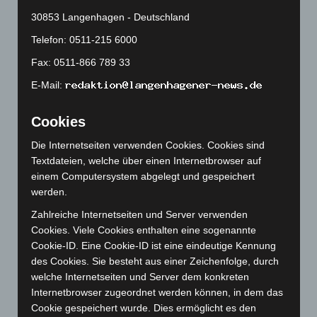
April 2024
(102)
30853 Langenhagen - Deutschland
März 2024
(103)
Telefon: 0511-215 6000
Februar 2024
(103)
Fax: 0511-866 789 33
Januar 2024
(111)
E-Mail:
Dezember 2023
(130)
November 2023
(130)
Cookies
Oktober 2023
(114)
Die Internetseiten verwenden Cookies. Cookies sind
September 2023
(133)
Textdateien, welche über einen Internetbrowser auf
August 2023
(134)
einem Computersystem abgelegt und gespeichert
werden.
Juli 2023
(118)
Juni 2023
(142)
Zahlreiche Internetseiten und Server verwenden
Cookies. Viele Cookies enthalten eine sogenannte
Mai 2023
(139)
Cookie-ID. Eine Cookie-ID ist eine eindeutige Kennung
April 2023
(155)
des Cookies. Sie besteht aus einer Zeichenfolge, durch
welche Internetseiten und Server dem konkreten
März 2023
(174)
Internetbrowser zugeordnet werden können, in dem das
Februar 2023
(154)
Cookie gespeichert wurde. Dies ermöglicht es den