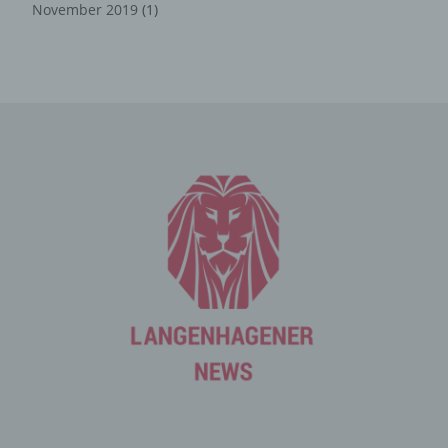
November 2019
(1)
Die Internetseite erfasst mit jedem Aufruf der
Internetseite durch eine betroffene Person oder ein
automatisiertes System eine Reihe von allgemeinen
Daten und Informationen. Diese allgemeinen Daten und
Informationen werden in den Logfiles des Servers
gespeichert. Erfasst werden können die (1) verwendeten
Browsertypen und Versionen, (2) das vom zugreifenden
System verwendete Betriebssystem, (3) die
Internetseite, von welcher ein zugreifendes System auf
unsere Internetseite gelangt (sogenannte Referrer), (4)
die Unterwebseiten, welche über ein zugreifendes
System auf unserer Internetseite angesteuert werden,
(5) das Datum und die Uhrzeit eines Zugriffs auf die
Internetseite, (6) eine Internet-Protokoll-Adresse (IP-
Adresse), (7) der Internet-Service-Provider des
zugreifenden Systems und (8) sonstige ähnliche Daten
und Informationen, die der Gefahrenabwehr im Falle von
Angriffen auf unsere informationstechnologischen
Systeme dienen.