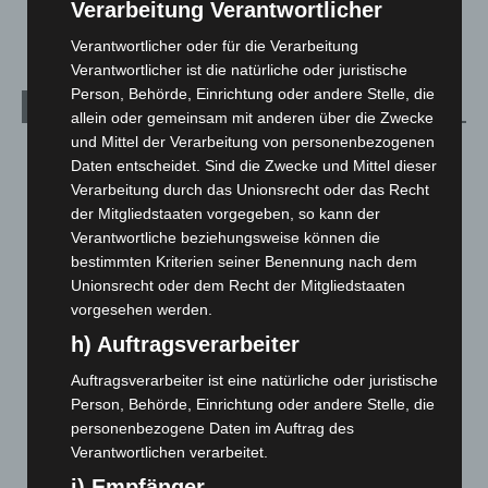
Verarbeitung Verantwortlicher
2. August 2026
Verantwortlicher oder für die Verarbeitung
Verantwortlicher ist die natürliche oder juristische
Person, Behörde, Einrichtung oder andere Stelle, die
Kategorien
allein oder gemeinsam mit anderen über die Zwecke
und Mittel der Verarbeitung von personenbezogenen
Blaulicht
2.797
Daten entscheidet. Sind die Zwecke und Mittel dieser
Corona-News
712
Verarbeitung durch das Unionsrecht oder das Recht
der Mitgliedstaaten vorgegeben, so kann der
Hannover und Region
5.034
Verantwortliche beziehungsweise können die
Langenhagen und Ortsteile
3.249
bestimmten Kriterien seiner Benennung nach dem
Leserbriefe
1
Unionsrecht oder dem Recht der Mitgliedstaaten
vorgesehen werden.
Menschen
2
h) Auftragsverarbeiter
Über uns
1
Auftragsverarbeiter ist eine natürliche oder juristische
Veranstaltungen
1.887
Person, Behörde, Einrichtung oder andere Stelle, die
Welt
1.269
personenbezogene Daten im Auftrag des
Verantwortlichen verarbeitet.
i) Empfänger