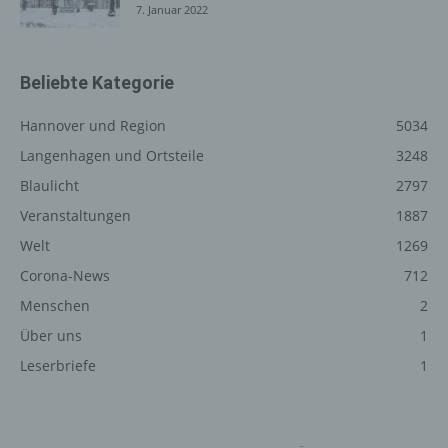
7. Januar 2022
Registrierung auf unserer
Internetseite
Die betroffene Person hat die Möglichkeit, sich auf der
Beliebte Kategorie
Internetseite des für die Verarbeitung Verantwortlichen
unter Angabe von personenbezogenen Daten zu
Hannover und Region
5034
registrieren. Welche personenbezogenen Daten dabei
Langenhagen und Ortsteile
3248
an den für die Verarbeitung Verantwortlichen übermittelt
Blaulicht
2797
werden, ergibt sich aus der jeweiligen Eingabemaske,
die für die Registrierung verwendet wird. Die von der
Veranstaltungen
1887
betroffenen Person eingegebenen personenbezogenen
Welt
1269
Daten werden ausschließlich für die interne Verwendung
Corona-News
712
bei dem für die Verarbeitung Verantwortlichen und für
eigene Zwecke erhoben und gespeichert. Der für die
Menschen
2
Verarbeitung Verantwortliche kann die Weitergabe an
Über uns
1
einen oder mehrere Auftragsverarbeiter, beispielsweise
Leserbriefe
1
einen Paketdienstleister, veranlassen, der die
personenbezogenen Daten ebenfalls ausschließlich für
eine interne Verwendung, die dem für die Verarbeitung
Verantwortlichen zuzurechnen ist, nutzt.