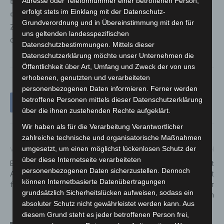
Es handelt sich bereits um den
zweiten Überfall auf
Adresse oder Telefonnummer einer betroffenen Person,
erfolgt stets im Einklang mit der Datenschutz-
diesen Supermarkt
innerhalb dieses Monats. Ob ein
Grundverordnung und in Übereinstimmung mit den für
Zusammenhang zwischen den beiden Taten besteht, ist
uns geltenden landesspezifischen
derzeit Gegenstand der laufenden Ermittlungen.
Datenschutzbestimmungen. Mittels dieser
Datenschutzerklärung möchte unser Unternehmen die
Öffentlichkeit über Art, Umfang und Zweck der von uns
erhobenen, genutzten und verarbeiteten
personenbezogenen Daten informieren. Ferner werden
betroffene Personen mittels dieser Datenschutzerklärung
über die ihnen zustehenden Rechte aufgeklärt.
Wir haben als für die Verarbeitung Verantwortlicher
zahlreiche technische und organisatorische Maßnahmen
umgesetzt, um einen möglichst lückenlosen Schutz der
Vorheriger Artikel
Nächster Artikel
über diese Internetseite verarbeiteten
Einbrecher in der Ernst-
Polizei Hannover informiert
personenbezogenen Daten sicherzustellen. Dennoch
August-Galerie Hannover auf
Senioren mit
können Internetbasierte Datenübertragungen
frischer Tat festgenommen
Präventionspuppenbühne über
grundsätzlich Sicherheitslücken aufweisen, sodass ein
Betrugsmaschen
absoluter Schutz nicht gewährleistet werden kann. Aus
diesem Grund steht es jeder betroffenen Person frei,