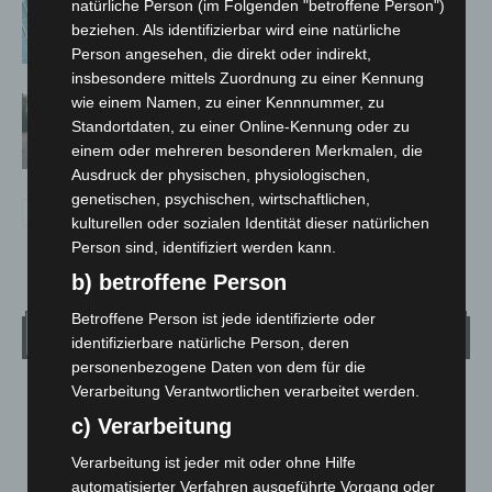
Anklage nach Abschaltung von
natürliche Person (im Folgenden "betroffene Person")
„Archetyp Market“ erhoben
beziehen. Als identifizierbar wird eine natürliche
Person angesehen, die direkt oder indirekt,
insbesondere mittels Zuordnung zu einer Kennung
wie einem Namen, zu einer Kennnummer, zu
Hannover: Polizei stoppt 166
Standortdaten, zu einer Online-Kennung oder zu
Trunkenheitsfahrten bei
einem oder mehreren besonderen Merkmalen, die
Großkontrolle
Ausdruck der physischen, physiologischen,
genetischen, psychischen, wirtschaftlichen,
kulturellen oder sozialen Identität dieser natürlichen
Person sind, identifiziert werden kann.
b) betroffene Person
Betroffene Person ist jede identifizierte oder
Wetter
identifizierbare natürliche Person, deren
personenbezogene Daten von dem für die
Verarbeitung Verantwortlichen verarbeitet werden.
LANGENHAGEN
c) Verarbeitung
Klarer Himmel
°
22.7
Verarbeitung ist jeder mit oder ohne Hilfe
°
C
21.9
automatisierter Verfahren ausgeführte Vorgang oder