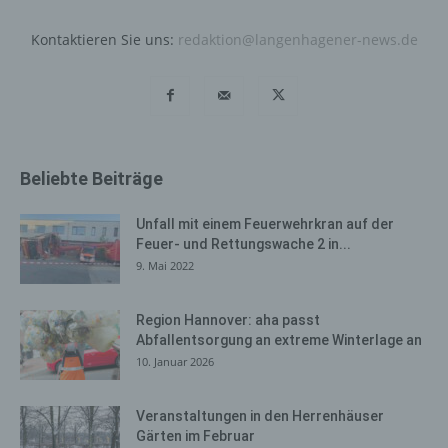
Bei der Nutzung dieser allgemeinen Daten und
Informationen ziehen wird keine Rückschlüsse auf die
Kontaktieren Sie uns:
redaktion@langenhagener-news.de
betroffene Person. Diese Informationen werden vielmehr
benötigt, um (1) die Inhalte unserer Internetseite korrekt
auszuliefern, (2) die Inhalte unserer Internetseite sowie
die Werbung für diese zu optimieren, (3) die dauerhafte
Funktionsfähigkeit unserer informationstechnologischen
Systeme und der Technik unserer Internetseite zu
Beliebte Beiträge
gewährleisten sowie (4) um Strafverfolgungsbehörden
im Falle eines Cyberangriffes die zur Strafverfolgung
notwendigen Informationen bereitzustellen. Diese
Unfall mit einem Feuerwehrkran auf der
anonym erhobenen Daten und Informationen werden
Feuer- und Rettungswache 2 in...
durch uns daher einerseits statistisch und ferner mit dem
9. Mai 2022
Ziel ausgewertet, den Datenschutz und die
Datensicherheit in unserem Unternehmen zu erhöhen,
Region Hannover: aha passt
um letztlich ein optimales Schutzniveau für die von uns
Abfallentsorgung an extreme Winterlage an
verarbeiteten personenbezogenen Daten
10. Januar 2026
sicherzustellen. Die anonymen Daten der Server-Logfiles
werden getrennt von allen durch eine betroffene Person
Veranstaltungen in den Herrenhäuser
angegebenen personenbezogenen Daten gespeichert.
Gärten im Februar