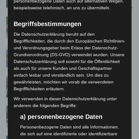
personenbezogene Daten auch auf alternativen Wegen,
Verwandte Artikel
Mehr vom Autor
beispielsweise telefonisch, an uns zu übermitteln.
Region Hannover: 21 neue
Begriffsbestimmungen
Notfallsanitäter starten beim Roten
Kreuz
Die Datenschutzerklärung beruht auf den
Begrifflichkeiten, die durch den Europäischen Richtlinien-
und Verordnungsgeber beim Erlass der Datenschutz-
Mann läuft mit Hockeyschläger über
Grundverordnung (DS-GVO) verwendet wurden. Unsere
A7 – Polizei sucht Zeugen
Datenschutzerklärung soll sowohl für die Öffentlichkeit
als auch für unsere Kunden und Geschäftspartner
einfach lesbar und verständlich sein. Um dies zu
Celle: Mensch stirbt bei Bagger-Unfall
gewährleisten, möchten wir vorab die verwendeten
auf Baustelle
Begrifflichkeiten erläutern.
Wir verwenden in dieser Datenschutzerklärung unter
anderem die folgenden Begriffe:
Gasleitung bei McDonald’s-Umbau in
Langenhagen beschädigt
a) personenbezogene Daten
Personenbezogene Daten sind alle Informationen,
die sich auf eine identifizierte oder identifizierbare