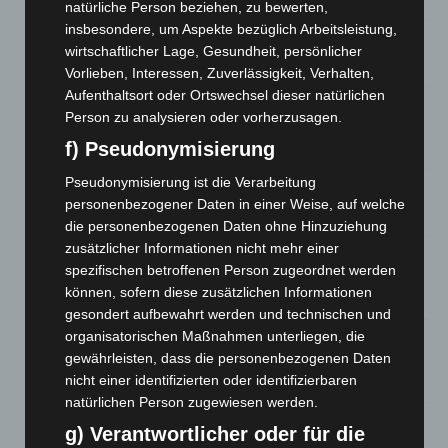
natürliche Person beziehen, zu bewerten,
insbesondere, um Aspekte bezüglich Arbeitsleistung,
Celle: Mensch stirbt bei Bagger-Unfall auf Baustelle
wirtschaftlicher Lage, Gesundheit, persönlicher
5. August 2026
Vorlieben, Interessen, Zuverlässigkeit, Verhalten,
Aufenthaltsort oder Ortswechsel dieser natürlichen
Gasleitung bei McDonald’s-Umbau in Langenhagen
Person zu analysieren oder vorherzusagen.
beschädigt
f) Pseudonymisierung
5. August 2026
Pseudonymisierung ist die Verarbeitung
Anklage nach Abschaltung von „Archetyp Market“ erhoben
personenbezogener Daten in einer Weise, auf welche
3. August 2026
die personenbezogenen Daten ohne Hinzuziehung
zusätzlicher Informationen nicht mehr einer
Hannover: Polizei stoppt 166 Trunkenheitsfahrten bei
spezifischen betroffenen Person zugeordnet werden
Großkontrolle
können, sofern diese zusätzlichen Informationen
2. August 2026
gesondert aufbewahrt werden und technischen und
organisatorischen Maßnahmen unterliegen, die
Hannover Klassik Open Air 2026: Französische Oper im
gewährleisten, dass die personenbezogenen Daten
Maschpark
nicht einer identifizierten oder identifizierbaren
2. August 2026
natürlichen Person zugewiesen werden.
Schwarz Digits und Zscaler starten souveräne Cloud-
g) Verantwortlicher oder für die
Sicherheitsplattform für Europa