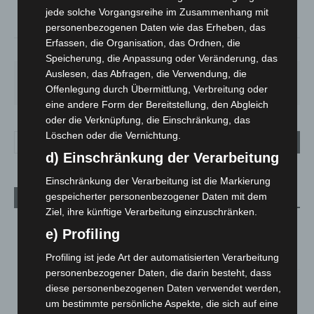
°
21.6
jede solche Vorgangsreihe im Zusammenhang mit
personenbezogenen Daten wie das Erheben, das
Erfassen, die Organisation, das Ordnen, die
62%
3.6m/s
4%
Speicherung, die Anpassung oder Veränderung, das
Auslesen, das Abfragen, die Verwendung, die
DO.
FR.
SA.
SO.
MO.
29
°
25
°
27
°
32
°
35
°
Offenlegung durch Übermittlung, Verbreitung oder
eine andere Form der Bereitstellung, den Abgleich
oder die Verknüpfung, die Einschränkung, das
Löschen oder die Vernichtung.
d) Einschränkung der Verarbeitung
Einschränkung der Verarbeitung ist die Markierung
gespeicherter personenbezogener Daten mit dem
Aktuelle Beiträge
Ziel, ihre künftige Verarbeitung einzuschränken.
Region Hannover: 21 neue Notfallsanitäter starten beim
e) Profiling
Roten Kreuz
5. August 2026
Profiling ist jede Art der automatisierten Verarbeitung
personenbezogener Daten, die darin besteht, dass
Mann läuft mit Hockeyschläger über A7 – Polizei sucht
diese personenbezogenen Daten verwendet werden,
Zeugen
um bestimmte persönliche Aspekte, die sich auf eine
5. August 2026