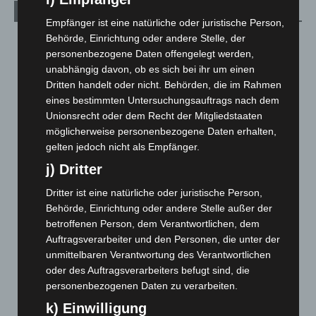
Archiv
Empfänger ist eine natürliche oder juristische Person,
Behörde, Einrichtung oder andere Stelle, der
August 2026
(9)
personenbezogene Daten offengelegt werden,
Juli 2026
(73)
unabhängig davon, ob es sich bei ihr um einen
Juni 2026
(139)
Dritten handelt oder nicht. Behörden, die im Rahmen
eines bestimmten Untersuchungsauftrags nach dem
Mai 2026
(99)
Unionsrecht oder dem Recht der Mitgliedstaaten
April 2026
(99)
möglicherweise personenbezogene Daten erhalten,
März 2026
(115)
gelten jedoch nicht als Empfänger.
j) Dritter
Februar 2026
(109)
Januar 2026
(122)
Dritter ist eine natürliche oder juristische Person,
Behörde, Einrichtung oder andere Stelle außer der
Dezember 2025
(103)
betroffenen Person, dem Verantwortlichen, dem
November 2025
(114)
Auftragsverarbeiter und den Personen, die unter der
Oktober 2025
(112)
unmittelbaren Verantwortung des Verantwortlichen
oder des Auftragsverarbeiters befugt sind, die
September 2025
(93)
personenbezogenen Daten zu verarbeiten.
August 2025
(90)
k) Einwilligung