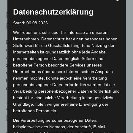
Datenschutzerklärung
Ermittlungen wegen räuberischer
Stand: 06.08.2026
Erpressung
Wir freuen uns sehr über Ihr Interesse an unserem
Unternehmen. Datenschutz hat einen besonders hohen
Die Polizei hat ein Ermittlungsverfahren wegen
Stellenwert für die Geschäftsleitung. Eine Nutzung der
räuberischer Erpressung eingeleitet.
Zeugen, die
Internetseiten ist grundsätzlich ohne jede Angabe
Angaben zum Tatgeschehen, zur Fluchtrichtung oder
personenbezogener Daten möglich. Sofern eine
zu den beschriebenen Personen machen können,
betroffene Person besondere Services unseres
Unternehmens über unsere Internetseite in Anspruch
werden gebeten, sich beim Kriminaldauerdienst
nehmen möchte, könnte jedoch eine Verarbeitung
Hannover unter der Telefonnummer 0511 109-5555 zu
personenbezogener Daten erforderlich werden. Ist die
melden.
Verarbeitung personenbezogener Daten erforderlich und
besteht für eine solche Verarbeitung keine gesetzliche
Grundlage, holen wir generell eine Einwilligung der
Zweiter Überfall innerhalb eines
betroffenen Person ein.
Monats
Die Verarbeitung personenbezogener Daten,
beispielsweise des Namens, der Anschrift, E-Mail-