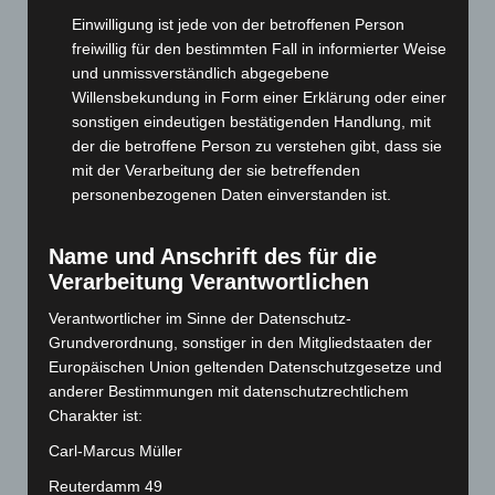
Juli 2025
(90)
Einwilligung ist jede von der betroffenen Person
Juni 2025
(103)
freiwillig für den bestimmten Fall in informierter Weise
Mai 2025
(112)
und unmissverständlich abgegebene
Willensbekundung in Form einer Erklärung oder einer
April 2025
(88)
sonstigen eindeutigen bestätigenden Handlung, mit
März 2025
(111)
der die betroffene Person zu verstehen gibt, dass sie
Februar 2025
(96)
mit der Verarbeitung der sie betreffenden
personenbezogenen Daten einverstanden ist.
Januar 2025
(88)
Dezember 2024
(89)
Name und Anschrift des für die
November 2024
(94)
Verarbeitung Verantwortlichen
Oktober 2024
(93)
Verantwortlicher im Sinne der Datenschutz-
September 2024
(112)
Grundverordnung, sonstiger in den Mitgliedstaaten der
August 2024
(107)
Europäischen Union geltenden Datenschutzgesetze und
anderer Bestimmungen mit datenschutzrechtlichem
Juli 2024
(89)
Charakter ist:
Juni 2024
(107)
Carl-Marcus Müller
Mai 2024
(149)
Reuterdamm 49