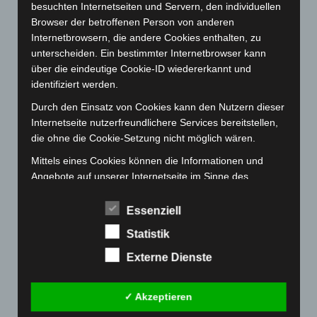
Januar 2023
(140)
besuchten Internetseiten und Servern, den individuellen
Browser der betroffenen Person von anderen
Dezember 2022
(130)
Internetbrowsern, die andere Cookies enthalten, zu
November 2022
(167)
unterscheiden. Ein bestimmter Internetbrowser kann
Oktober 2022
(166)
über die eindeutige Cookie-ID wiedererkannt und
identifiziert werden.
September 2022
(205)
Durch den Einsatz von Cookies kann den Nutzern dieser
August 2022
(166)
Internetseite nutzerfreundlichere Services bereitstellen,
Juli 2022
(133)
die ohne die Cookie-Setzung nicht möglich wären.
Juni 2022
(167)
Mittels eines Cookies können die Informationen und
Mai 2022
(177)
Angebote auf unserer Internetseite im Sinne des
Benutzers optimiert werden. Cookies ermöglichen uns,
April 2022
(198)
wie bereits erwähnt, die Benutzer unserer Internetseite
Essenziell
März 2022
(221)
wiederzuerkennen. Zweck dieser Wiedererkennung ist
Statistik
Februar 2022
(189)
es, den Nutzern die Verwendung unserer Internetseite
zu erleichtern. Der Benutzer einer Internetseite, die
Externe Dienste
Januar 2022
(190)
Cookies verwendet, muss beispielsweise nicht bei jedem
Dezember 2021
(204)
Besuch der Internetseite erneut seine Zugangsdaten
✓ Akzeptieren
November 2021
(215)
eingeben, weil dies von der Internetseite und dem auf
dem Computersystem des Benutzers abgelegten Cookie