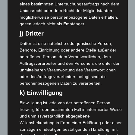
eines bestimmten Untersuchungsauftrags nach dem
Februar 2025
(96)
Unionsrecht oder dem Recht der Mitgliedstaaten
Januar 2025
(88)
möglicherweise personenbezogene Daten erhalten,
gelten jedoch nicht als Empfänger.
Dezember 2024
(89)
j) Dritter
November 2024
(94)
Oktober 2024
(93)
Dritter ist eine natürliche oder juristische Person,
Behörde, Einrichtung oder andere Stelle außer der
September 2024
(112)
betroffenen Person, dem Verantwortlichen, dem
August 2024
(107)
Auftragsverarbeiter und den Personen, die unter der
unmittelbaren Verantwortung des Verantwortlichen
Juli 2024
(89)
oder des Auftragsverarbeiters befugt sind, die
Juni 2024
(107)
personenbezogenen Daten zu verarbeiten.
Mai 2024
(149)
k) Einwilligung
April 2024
(102)
Einwilligung ist jede von der betroffenen Person
März 2024
(103)
freiwillig für den bestimmten Fall in informierter Weise
Februar 2024
(103)
und unmissverständlich abgegebene
Willensbekundung in Form einer Erklärung oder einer
Januar 2024
(111)
sonstigen eindeutigen bestätigenden Handlung, mit
Dezember 2023
(130)