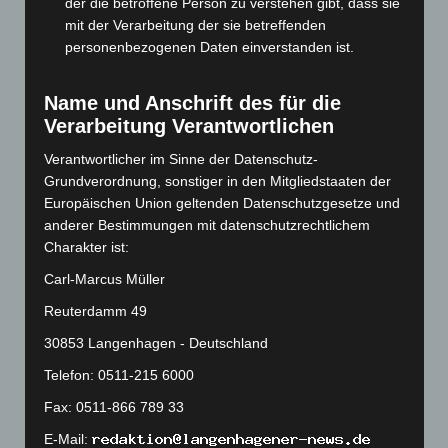
der die betroffene Person zu verstehen gibt, dass sie
mit der Verarbeitung der sie betreffenden
November 2023
(130)
personenbezogenen Daten einverstanden ist.
Oktober 2023
(114)
September 2023
(133)
Name und Anschrift des für die
August 2023
(134)
Verarbeitung Verantwortlichen
Juli 2023
(118)
Verantwortlicher im Sinne der Datenschutz-
Juni 2023
(142)
Grundverordnung, sonstiger in den Mitgliedstaaten der
Europäischen Union geltenden Datenschutzgesetze und
Mai 2023
(139)
anderer Bestimmungen mit datenschutzrechtlichem
April 2023
(155)
Charakter ist:
März 2023
(174)
Carl-Marcus Müller
Februar 2023
(154)
Reuterdamm 49
Januar 2023
(140)
30853 Langenhagen - Deutschland
Dezember 2022
(130)
Telefon: 0511-215 6000
November 2022
(167)
Fax: 0511-866 789 33
Oktober 2022
(166)
E-Mail:
September 2022
(205)