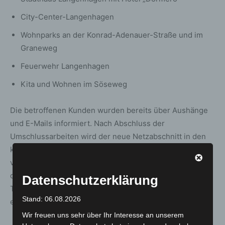
City-Center-Langenhagen
Wohnparks an der Konrad-Adenauer-Straße und im
Graneweg
Feuerwehr Langenhagen
Kita und Wohnen im Söseweg
Die betroffenen Kunden wurden bereits über Aushänge
und E-Mails informiert. Nach Abschluss der
Umschlussarbeiten wird der neue Netzabschnitt in den
kommenden Tagen mit Fernheizwasser gefüllt und
vollständig in Betrieb genommen. Anschließend erfolgen
die Wiederherstellung der Oberflächen entlang der
Datenschutzerklärung
Trasse. Sofern das Wetter mitspielt, rechnet die EPL mit
Stand: 06.08.2026
einer endgültigen Fertigstellung des Projekts im April.
Wir freuen uns sehr über Ihr Interesse an unserem