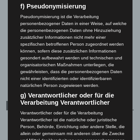
Blaulicht
2.797
f) Pseudonymisierung
Corona-News
712
Pseudonymisierung ist die Verarbeitung
Hannover und Region
5.034
personenbezogener Daten in einer Weise, auf welche
die personenbezogenen Daten ohne Hinzuziehung
Langenhagen und Ortsteile
3.249
zusätzlicher Informationen nicht mehr einer
Leserbriefe
1
spezifischen betroffenen Person zugeordnet werden
können, sofern diese zusätzlichen Informationen
Menschen
2
gesondert aufbewahrt werden und technischen und
Über uns
1
organisatorischen Maßnahmen unterliegen, die
Veranstaltungen
1.887
gewährleisten, dass die personenbezogenen Daten
nicht einer identifizierten oder identifizierbaren
Welt
1.269
natürlichen Person zugewiesen werden.
g) Verantwortlicher oder für die
Verarbeitung Verantwortlicher
Archiv
Verantwortlicher oder für die Verarbeitung
August 2026
(9)
Verantwortlicher ist die natürliche oder juristische
Person, Behörde, Einrichtung oder andere Stelle, die
Juli 2026
(73)
allein oder gemeinsam mit anderen über die Zwecke
Juni 2026
(139)