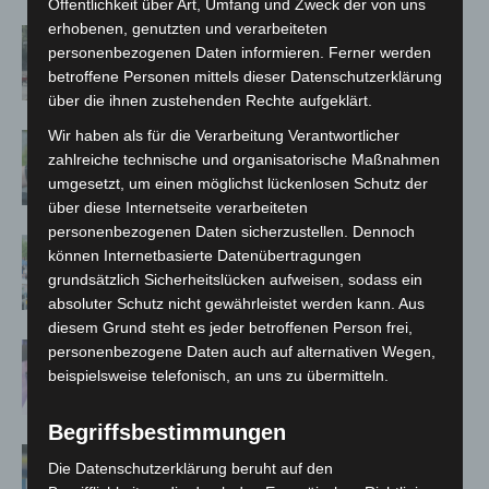
Öffentlichkeit über Art, Umfang und Zweck der von uns
erhobenen, genutzten und verarbeiteten
Gasleitung bei McDonald’s-Umbau in
personenbezogenen Daten informieren. Ferner werden
Langenhagen beschädigt
betroffene Personen mittels dieser Datenschutzerklärung
über die ihnen zustehenden Rechte aufgeklärt.
Wir haben als für die Verarbeitung Verantwortlicher
Langenhagen: Autofahrer mit 3,17
zahlreiche technische und organisatorische Maßnahmen
Promille aus dem Verkehr gezogen
umgesetzt, um einen möglichst lückenlosen Schutz der
über diese Internetseite verarbeiteten
personenbezogenen Daten sicherzustellen. Dennoch
Blaulichtmeile Langenhagen 2026:
können Internetbasierte Datenübertragungen
Polizei, Feuerwehr und Rettung
grundsätzlich Sicherheitslücken aufweisen, sodass ein
hautnah erleben
absoluter Schutz nicht gewährleistet werden kann. Aus
diesem Grund steht es jeder betroffenen Person frei,
Polizei Langenhagen testet Aufnahme
personenbezogene Daten auch auf alternativen Wegen,
von Anzeigen per Videochat
beispielsweise telefonisch, an uns zu übermitteln.
Begriffsbestimmungen
Vermisste Seniorin aus Godshorn tot
Die Datenschutzerklärung beruht auf den
aufgefunden