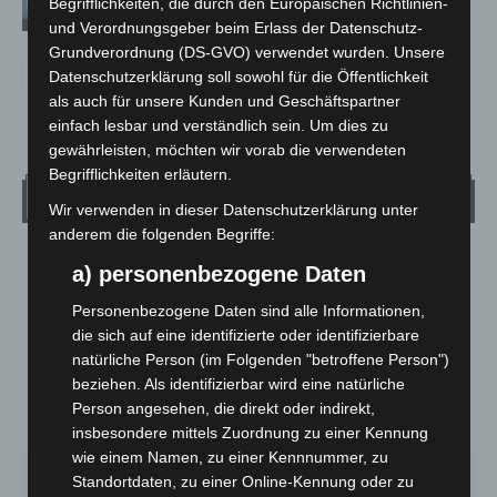
Begrifflichkeiten, die durch den Europäischen Richtlinien-
und Verordnungsgeber beim Erlass der Datenschutz-
Grundverordnung (DS-GVO) verwendet wurden. Unsere
Datenschutzerklärung soll sowohl für die Öffentlichkeit
als auch für unsere Kunden und Geschäftspartner
einfach lesbar und verständlich sein. Um dies zu
gewährleisten, möchten wir vorab die verwendeten
Begrifflichkeiten erläutern.
Wetter
Wir verwenden in dieser Datenschutzerklärung unter
anderem die folgenden Begriffe:
LANGENHAGEN
a) personenbezogene Daten
Überwiegend Bewölkt
Personenbezogene Daten sind alle Informationen,
°
21.1
°
C
die sich auf eine identifizierte oder identifizierbare
19.6
natürliche Person (im Folgenden "betroffene Person")
°
19
beziehen. Als identifizierbar wird eine natürliche
Person angesehen, die direkt oder indirekt,
insbesondere mittels Zuordnung zu einer Kennung
78%
0.5m/s
63%
wie einem Namen, zu einer Kennnummer, zu
DO.
FR.
SA.
SO.
MO.
Standortdaten, zu einer Online-Kennung oder zu