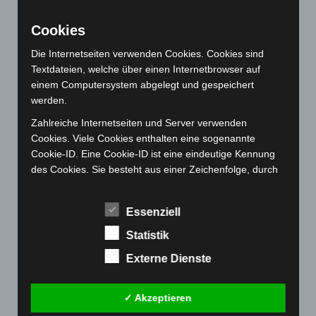
August 2022
(166)
Cookies
Juli 2022
(133)
Die Internetseiten verwenden Cookies. Cookies sind
Juni 2022
(167)
Textdateien, welche über einen Internetbrowser auf
Mai 2022
(177)
einem Computersystem abgelegt und gespeichert
werden.
April 2022
(198)
Zahlreiche Internetseiten und Server verwenden
März 2022
(221)
Cookies. Viele Cookies enthalten eine sogenannte
Februar 2022
(189)
Cookie-ID. Eine Cookie-ID ist eine eindeutige Kennung
Januar 2022
(190)
des Cookies. Sie besteht aus einer Zeichenfolge, durch
welche Internetseiten und Server dem konkreten
Dezember 2021
(204)
Internetbrowser zugeordnet werden können, in dem das
November 2021
(215)
Essenziell
Cookie gespeichert wurde. Dies ermöglicht es den
Oktober 2021
(171)
besuchten Internetseiten und Servern, den individuellen
Statistik
Browser der betroffenen Person von anderen
September 2021
(180)
Externe Dienste
Internetbrowsern, die andere Cookies enthalten, zu
August 2021
(154)
unterscheiden. Ein bestimmter Internetbrowser kann
über die eindeutige Cookie-ID wiedererkannt und
Juli 2021
(213)
✓ Akzeptieren
identifiziert werden.