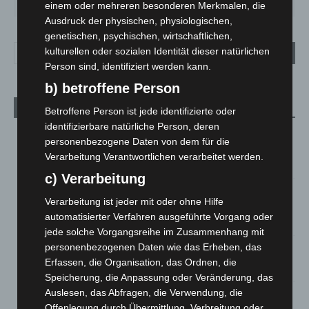
29
°
24
°
27
°
31
°
31
°
einem oder mehreren besonderen Merkmalen, die
Ausdruck der physischen, physiologischen,
genetischen, psychischen, wirtschaftlichen,
kulturellen oder sozialen Identität dieser natürlichen
Person sind, identifiziert werden kann.
b) betroffene Person
Aktuelle Beiträge
Betroffene Person ist jede identifizierte oder
identifizierbare natürliche Person, deren
Region Hannover: 21 neue Notfallsanitäter starten beim
personenbezogene Daten von dem für die
Roten Kreuz
Verarbeitung Verantwortlichen verarbeitet werden.
5. August 2026
c) Verarbeitung
Mann läuft mit Hockeyschläger über A7 – Polizei sucht
Verarbeitung ist jeder mit oder ohne Hilfe
Zeugen
automatisierter Verfahren ausgeführte Vorgang oder
5. August 2026
jede solche Vorgangsreihe im Zusammenhang mit
personenbezogenen Daten wie das Erheben, das
Celle: Mensch stirbt bei Bagger-Unfall auf Baustelle
Erfassen, die Organisation, das Ordnen, die
5. August 2026
Speicherung, die Anpassung oder Veränderung, das
Auslesen, das Abfragen, die Verwendung, die
Gasleitung bei McDonald’s-Umbau in Langenhagen
Offenlegung durch Übermittlung, Verbreitung oder