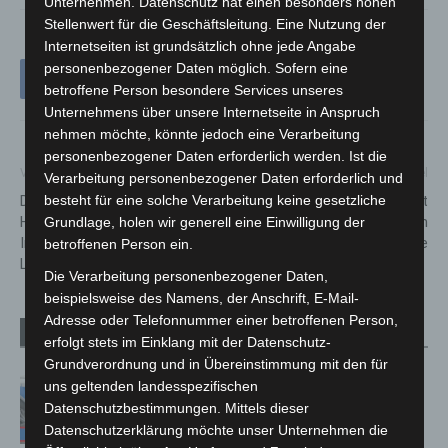
Unternehmen. Datenschutz hat einen besonders hohen
Stellenwert für die Geschäftsleitung. Eine Nutzung der
Internetseiten ist grundsätzlich ohne jede Angabe
personenbezogener Daten möglich. Sofern eine
betroffene Person besondere Services unseres
Unternehmens über unsere Internetseite in Anspruch
nehmen möchte, könnte jedoch eine Verarbeitung
personenbezogener Daten erforderlich werden. Ist die
Vorheriger Artikel
Nächster Artikel
Verarbeitung personenbezogener Daten erforderlich und
Die Erfolgsgeschichte von
Niedersachsen kürt
besteht für eine solche Verarbeitung keine gesetzliche
Holtmann+ – 75 Jahre
Landesmeister im
Grundlage, holen wir generell eine Einwilligung der
Innovation und Wachstum in
Gastgewerbe
betroffenen Person ein.
Langenhagen
Die Verarbeitung personenbezogener Daten,
beispielsweise des Namens, der Anschrift, E-Mail-
Adresse oder Telefonnummer einer betroffenen Person,
Verwandte Artikel
Mehr vom Autor
erfolgt stets im Einklang mit der Datenschutz-
Grundverordnung und in Übereinstimmung mit den für
Mann läuft mit Hockeyschläger über
uns geltenden landesspezifischen
A7 – Polizei sucht Zeugen
Datenschutzbestimmungen. Mittels dieser
Datenschutzerklärung möchte unser Unternehmen die