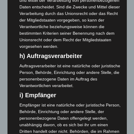
und Mittel der Verarbeitung von personenbezogenen
Mai 2026
(99)
Daten entscheidet. Sind die Zwecke und Mittel dieser
Verarbeitung durch das Unionsrecht oder das Recht
April 2026
(99)
der Mitgliedstaaten vorgegeben, so kann der
März 2026
(115)
Verantwortliche beziehungsweise können die
bestimmten Kriterien seiner Benennung nach dem
Februar 2026
(109)
Unionsrecht oder dem Recht der Mitgliedstaaten
Januar 2026
(122)
vorgesehen werden.
Dezember 2025
(103)
h) Auftragsverarbeiter
November 2025
(114)
Auftragsverarbeiter ist eine natürliche oder juristische
Oktober 2025
(112)
Person, Behörde, Einrichtung oder andere Stelle, die
September 2025
(93)
personenbezogene Daten im Auftrag des
Verantwortlichen verarbeitet.
August 2025
(90)
i) Empfänger
Juli 2025
(90)
Empfänger ist eine natürliche oder juristische Person,
Juni 2025
(103)
Behörde, Einrichtung oder andere Stelle, der
Mai 2025
(112)
personenbezogene Daten offengelegt werden,
April 2025
(88)
unabhängig davon, ob es sich bei ihr um einen
Dritten handelt oder nicht. Behörden, die im Rahmen
März 2025
(111)