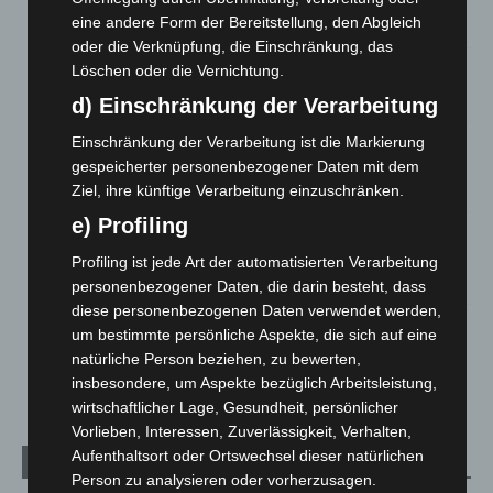
beschädigt
eine andere Form der Bereitstellung, den Abgleich
5. August 2026
oder die Verknüpfung, die Einschränkung, das
Löschen oder die Vernichtung.
Anklage nach Abschaltung von „Archetyp Market“ erhoben
3. August 2026
d) Einschränkung der Verarbeitung
Hannover: Polizei stoppt 166 Trunkenheitsfahrten bei
Einschränkung der Verarbeitung ist die Markierung
Großkontrolle
gespeicherter personenbezogener Daten mit dem
2. August 2026
Ziel, ihre künftige Verarbeitung einzuschränken.
e) Profiling
Hannover Klassik Open Air 2026: Französische Oper im
Maschpark
Profiling ist jede Art der automatisierten Verarbeitung
2. August 2026
personenbezogener Daten, die darin besteht, dass
diese personenbezogenen Daten verwendet werden,
Schwarz Digits und Zscaler starten souveräne Cloud-
um bestimmte persönliche Aspekte, die sich auf eine
Sicherheitsplattform für Europa
natürliche Person beziehen, zu bewerten,
2. August 2026
insbesondere, um Aspekte bezüglich Arbeitsleistung,
wirtschaftlicher Lage, Gesundheit, persönlicher
Vorlieben, Interessen, Zuverlässigkeit, Verhalten,
Aufenthaltsort oder Ortswechsel dieser natürlichen
Kategorien
Person zu analysieren oder vorherzusagen.