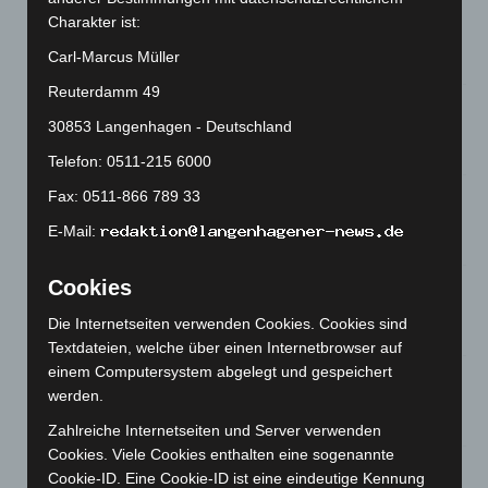
Kunst trifft Weingenuss: Barbara-Susann Mehring zeigt ihre
Charakter ist:
Werke im Jacques’ Wein-Depot Isernhagen
Carl-Marcus Müller
8. August 2026
Reuterdamm 49
A2: Zweite Turbobaustelle startet zwischen Hannover-West
30853 Langenhagen - Deutschland
und Bothfeld
8. August 2026
Telefon: 0511-215 6000
Niedersachsen: Feuerwehrkräfte kehren nach
Fax: 0511-866 789 33
Waldbrandeinsatz aus Spanien zurück
E-Mail:
7. August 2026
Cookies
Hannover: Erste Tigermücken-Population in Niedersachsen
entdeckt
Die Internetseiten verwenden Cookies. Cookies sind
7. August 2026
Textdateien, welche über einen Internetbrowser auf
einem Computersystem abgelegt und gespeichert
Brand im „Haus der Begegnung“ in Neuwarmbüchen schnell
werden.
eingedämmt
6. August 2026
Zahlreiche Internetseiten und Server verwenden
Cookies. Viele Cookies enthalten eine sogenannte
Region Hannover: 21 neue Notfallsanitäter starten beim
Cookie-ID. Eine Cookie-ID ist eine eindeutige Kennung