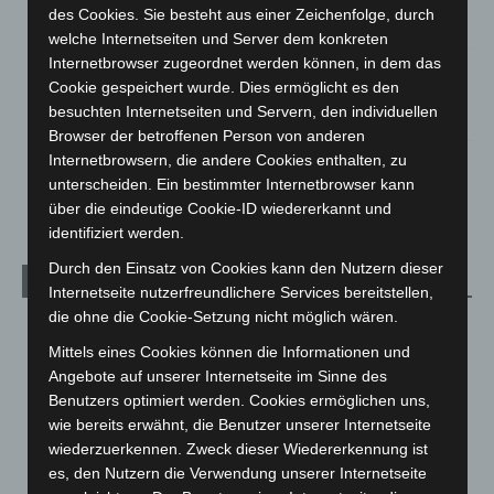
Roten Kreuz
des Cookies. Sie besteht aus einer Zeichenfolge, durch
5. August 2026
welche Internetseiten und Server dem konkreten
Internetbrowser zugeordnet werden können, in dem das
Mann läuft mit Hockeyschläger über A7 – Polizei sucht
Cookie gespeichert wurde. Dies ermöglicht es den
Zeugen
besuchten Internetseiten und Servern, den individuellen
5. August 2026
Browser der betroffenen Person von anderen
Internetbrowsern, die andere Cookies enthalten, zu
Celle: Mensch stirbt bei Bagger-Unfall auf Baustelle
unterscheiden. Ein bestimmter Internetbrowser kann
5. August 2026
über die eindeutige Cookie-ID wiedererkannt und
identifiziert werden.
Durch den Einsatz von Cookies kann den Nutzern dieser
Kategorien
Internetseite nutzerfreundlichere Services bereitstellen,
die ohne die Cookie-Setzung nicht möglich wären.
Blaulicht
2.799
Mittels eines Cookies können die Informationen und
Corona-News
712
Angebote auf unserer Internetseite im Sinne des
Hannover und Region
5.039
Benutzers optimiert werden. Cookies ermöglichen uns,
wie bereits erwähnt, die Benutzer unserer Internetseite
Langenhagen und Ortsteile
3.252
wiederzuerkennen. Zweck dieser Wiedererkennung ist
Leserbriefe
1
es, den Nutzern die Verwendung unserer Internetseite