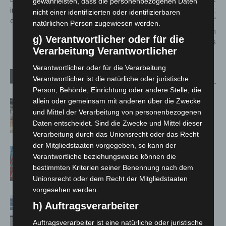
gewährleisten, dass die personenbezogenen Daten
in Langenhagen – Arbeiten auf
Herrenhäuser Gärten:
nicht einer identifizierten oder identifizierbaren
der Zielgeraden
Kinderbuch „Felicitas & Jakob“
natürlichen Person zugewiesen werden.
gewinnt Deutschen
g) Verantwortlicher oder für die
Gartenbuchpreis
Verarbeitung Verantwortlicher
Verantwortlicher oder für die Verarbeitung
Verwandte Artikel
Mehr vom Autor
Verantwortlicher ist die natürliche oder juristische
Person, Behörde, Einrichtung oder andere Stelle, die
allein oder gemeinsam mit anderen über die Zwecke
Kunst trifft Weingenuss: Barbara-
und Mittel der Verarbeitung von personenbezogenen
Susann Mehring zeigt ihre Werke im
Daten entscheidet. Sind die Zwecke und Mittel dieser
Jacques’ Wein-Depot Isernhagen
Verarbeitung durch das Unionsrecht oder das Recht
der Mitgliedstaaten vorgegeben, so kann der
A2: Zweite Turbobaustelle startet
Verantwortliche beziehungsweise können die
zwischen Hannover-West und
bestimmten Kriterien seiner Benennung nach dem
Bothfeld
Unionsrecht oder dem Recht der Mitgliedstaaten
vorgesehen werden.
Niedersachsen: Feuerwehrkräfte
h) Auftragsverarbeiter
kehren nach Waldbrandeinsatz aus
Auftragsverarbeiter ist eine natürliche oder juristische
Spanien zurück