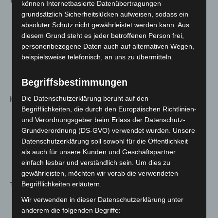
Veranstaltungsgastronomie
können Internetbasierte Datenübertragungen
grundsätzlich Sicherheitslücken aufweisen, sodass ein
absoluter Schutz nicht gewährleistet werden kann. Aus
Lena Gloistein, Burgdorfs Hotel und Restaurant, Hude
diesem Grund steht es jeder betroffenen Person frei,
Maxime Swinkels, Hotel Greive, Haren
personenbezogene Daten auch auf alternativen Wegen,
beispielsweise telefonisch, an uns zu übermitteln.
Niklas Littau, Courtyard by Marriott Hannover
Maschsee
Begriffsbestimmungen
Die Datenschutzerklärung beruht auf den
Hotelfachleute:
Begrifflichkeiten, die durch den Europäischen Richtlinien-
und Verordnungsgeber beim Erlass der Datenschutz-
Jana Hemme, See- und Sporthotel, Ankum
Grundverordnung (DS-GVO) verwendet wurden. Unsere
Datenschutzerklärung soll sowohl für die Öffentlichkeit
Celine Gennat, Castanea Resort Hotel, Adendorf
als auch für unsere Kunden und Geschäftspartner
Fenja Dieks, Hotel Gut Altona, Dötlingen
einfach lesbar und verständlich sein. Um dies zu
gewährleisten, möchten wir vorab die verwendeten
Begrifflichkeiten erläutern.
Teamwertung:
Wir verwenden in dieser Datenschutzerklärung unter
Mannschaft der BBS 3 Oldenburg
anderem die folgenden Begriffe: