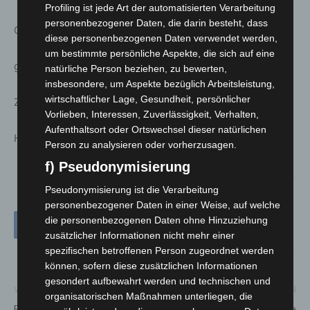
Profiling ist jede Art der automatisierten Verarbeitung
personenbezogener Daten, die darin besteht, dass
Orangensorbet
diese personenbezogenen Daten verwendet werden,
um bestimmte persönliche Aspekte, die sich auf eine
gefüllter, falscher Topfenknödel
natürliche Person beziehen, zu bewerten,
insbesondere, um Aspekte bezüglich Arbeitsleistung,
wirtschaftlicher Lage, Gesundheit, persönlicher
Zartbitter-Ganache, Gewürz-Kumquats
Vorlieben, Interessen, Zuverlässigkeit, Verhalten,
Aufenthaltsort oder Ortswechsel dieser natürlichen
Hippengebäck
Person zu analysieren oder vorherzusagen.
f) Pseudonymisierung
Pseudonymisierung ist die Verarbeitung
personenbezogener Daten in einer Weise, auf welche
die personenbezogenen Daten ohne Hinzuziehung
zusätzlicher Informationen nicht mehr einer
spezifischen betroffenen Person zugeordnet werden
können, sofern diese zusätzlichen Informationen
gesondert aufbewahrt werden und technischen und
Vorheriger Artikel
Nächster Artikel
organisatorischen Maßnahmen unterliegen, die
EPL erweitert Nahwärmenetz
Auszeichnung für die