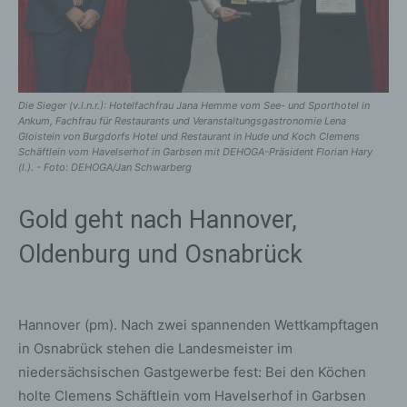
Die Sieger (v.l.n.r.): Hotelfachfrau Jana Hemme vom See- und Sporthotel in
Ankum, Fachfrau für Restaurants und Veranstaltungsgastronomie Lena
Gloistein von Burgdorfs Hotel und Restaurant in Hude und Koch Clemens
Schäftlein vom Havelserhof in Garbsen mit DEHOGA-Präsident Florian Hary
(l.). - Foto: DEHOGA/Jan Schwarberg
Gold geht nach Hannover,
Oldenburg und Osnabrück
Hannover (pm). Nach zwei spannenden Wettkampftagen
in Osnabrück stehen die Landesmeister im
niedersächsischen Gastgewerbe fest: Bei den Köchen
holte Clemens Schäftlein vom Havelserhof in Garbsen