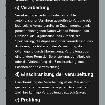
Schnittlauchöl
c) Verarbeitung
Verarbeitung ist jeder mit oder ohne Hilfe
***
automatisierter Verfahren ausgeführte Vorgang oder
jede solche Vorgangsreihe im Zusammenhang mit
Zweierlei vom Kaninchen
personenbezogenen Daten wie das Erheben, das
Erfassen, die Organisation, das Ordnen, die
Speicherung, die Anpassung oder Veränderung, das
Gedämpfte Roulade und geschmorte Keule
Auslesen, das Abfragen, die Verwendung, die
Offenlegung durch Übermittlung, Verbreitung oder
Balsamicojus
eine andere Form der Bereitstellung, den Abgleich
oder die Verknüpfung, die Einschränkung, das
glasiertes Gemüse Brokkoli, Möhren, Rosenkohl
Löschen oder die Vernichtung.
d) Einschränkung der Verarbeitung
Selleriecreme, Kartoffeldonut
Einschränkung der Verarbeitung ist die Markierung
gespeicherter personenbezogener Daten mit dem
***
Ziel, ihre künftige Verarbeitung einzuschränken.
e) Profiling
Grießflammerie