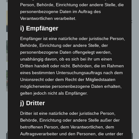
Person, Behörde, Einrichtung oder andere Stelle, die
personenbezogene Daten im Auftrag des
Hannover: Erste Tigermücken-
Verantwortlichen verarbeitet.
Population in Niedersachsen entdeckt
i) Empfänger
Empfänger ist eine natürliche oder juristische Person,
Brand im „Haus der Begegnung“ in
Behörde, Einrichtung oder andere Stelle, der
Neuwarmbüchen schnell eingedämmt
personenbezogene Daten offengelegt werden,
unabhängig davon, ob es sich bei ihr um einen
Dritten handelt oder nicht. Behörden, die im Rahmen
eines bestimmten Untersuchungsauftrags nach dem
Region Hannover: 21 neue
Unionsrecht oder dem Recht der Mitgliedstaaten
Notfallsanitäter starten beim Roten
möglicherweise personenbezogene Daten erhalten,
Kreuz
gelten jedoch nicht als Empfänger.
j) Dritter
Dritter ist eine natürliche oder juristische Person,
Behörde, Einrichtung oder andere Stelle außer der
betroffenen Person, dem Verantwortlichen, dem
Auftragsverarbeiter und den Personen, die unter der
Wetter