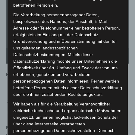
betroffenen Person ein.
Die Verarbeitung personenbezogener Daten,
beispielsweise des Namens, der Anschrift, E-Mail-
Adresse oder Telefonnummer einer betroffenen Person,
erfolgt stets im Einklang mit der Datenschutz-
Grundverordnung und in Übereinstimmung mit den für
uns geltenden landesspezifischen
Gold in der Teamwertung für das Team der BBS 3 Oldenburg: DEHOGA-Präsident
Florian Hary gratuliert Fachfrau für Restaurants und Veranstaltungsgastronomie
Datenschutzbestimmungen. Mittels dieser
Lena Gloistein, Köchin Rika Többen und Hotelfachfrau Fenja Dieks (v.l.n.r.). - Foto:
Pr
DEHOGA/Jan Schwarberg
Fo
Datenschutzerklärung möchte unser Unternehmen die
Öffentlichkeit über Art, Umfang und Zweck der von uns
Köche:
erhobenen, genutzten und verarbeiteten
personenbezogenen Daten informieren. Ferner werden
betroffene Personen mittels dieser Datenschutzerklärung
Clemens Schäftlein, Havelserhof, Garbsen
über die ihnen zustehenden Rechte aufgeklärt.
Johannes Hehl, Mast-Jägermeister, Wolfenbüttel
Wir haben als für die Verarbeitung Verantwortlicher
zahlreiche technische und organisatorische Maßnahmen
Ludwig Besse, The Ritz-Carlton, Wolfsburg
umgesetzt, um einen möglichst lückenlosen Schutz der
über diese Internetseite verarbeiteten
Fachleute für Restaurants und
personenbezogenen Daten sicherzustellen. Dennoch