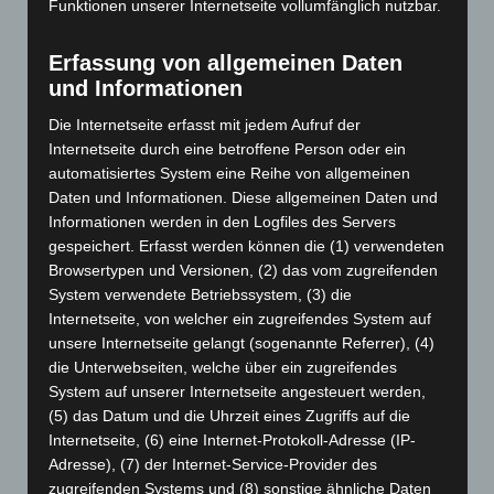
Funktionen unserer Internetseite vollumfänglich nutzbar.
Dezember 2025
(103)
November 2025
(114)
Erfassung von allgemeinen Daten
Oktober 2025
(112)
und Informationen
September 2025
(93)
Die Internetseite erfasst mit jedem Aufruf der
August 2025
(90)
Internetseite durch eine betroffene Person oder ein
automatisiertes System eine Reihe von allgemeinen
Juli 2025
(90)
Daten und Informationen. Diese allgemeinen Daten und
Juni 2025
(103)
Informationen werden in den Logfiles des Servers
Mai 2025
(112)
gespeichert. Erfasst werden können die (1) verwendeten
Browsertypen und Versionen, (2) das vom zugreifenden
April 2025
(88)
System verwendete Betriebssystem, (3) die
März 2025
(111)
Internetseite, von welcher ein zugreifendes System auf
Februar 2025
(96)
unsere Internetseite gelangt (sogenannte Referrer), (4)
die Unterwebseiten, welche über ein zugreifendes
Januar 2025
(88)
System auf unserer Internetseite angesteuert werden,
Dezember 2024
(89)
(5) das Datum und die Uhrzeit eines Zugriffs auf die
November 2024
(94)
Internetseite, (6) eine Internet-Protokoll-Adresse (IP-
Adresse), (7) der Internet-Service-Provider des
Oktober 2024
(93)
zugreifenden Systems und (8) sonstige ähnliche Daten