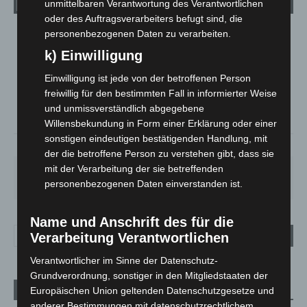
unmittelbaren Verantwortung des Verantwortlichen
oder des Auftragsverarbeiters befugt sind, die
personenbezogenen Daten zu verarbeiten.
LANGENHAGEN
k) Einwilligung
Klarer Himmel
°
Einwilligung ist jede von der betroffenen Person
21.1
°
C
20.3
freiwillig für den bestimmten Fall in informierter Weise
°
und unmissverständlich abgegebene
20.1
Willensbekundung in Form einer Erklärung oder einer
sonstigen eindeutigen bestätigenden Handlung, mit
59%
1.8m/s
5%
der die betroffene Person zu verstehen gibt, dass sie
mit der Verarbeitung der sie betreffenden
SO.
MO.
DI.
MI.
DO.
33
°
27
°
24
°
27
°
31
°
personenbezogenen Daten einverstanden ist.
Name und Anschrift des für die
Verarbeitung Verantwortlichen
Verantwortlicher im Sinne der Datenschutz-
Grundverordnung, sonstiger in den Mitgliedstaaten der
Europäischen Union geltenden Datenschutzgesetze und
Aktuelle Beiträge
anderer Bestimmungen mit datenschutzrechtlichem