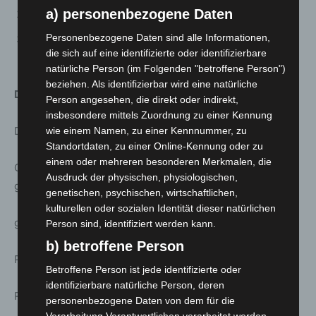
a) personenbezogene Daten
Mannschaft der BBS 2 der Region Hannover
Personenbezogene Daten sind alle Informationen,
Mannschaft des Berufsschulzentrums am Westerberg
die sich auf eine identifizierte oder identifizierbare
Osnabrück
natürliche Person (im Folgenden "betroffene Person")
beziehen. Als identifizierbar wird eine natürliche
Das Siegermenü:
Person angesehen, die direkt oder indirekt,
insbesondere mittels Zuordnung zu einer Kennung
Dreierlei Pilze
wie einem Namen, zu einer Kennnummer, zu
Standortdaten, zu einer Online-Kennung oder zu
einem oder mehreren besonderen Merkmalen, die
Champignon Panna-Cotta – gepickelte Buchenpilze –
Ausdruck der physischen, physiologischen,
gebackene Enoki
genetischen, psychischen, wirtschaftlichen,
kulturellen oder sozialen Identität dieser natürlichen
geräuchertes Paprikatempura
Person sind, identifiziert werden kann.
b) betroffene Person
Pumpernickelerde
Betroffene Person ist jede identifizierte oder
identifizierbare natürliche Person, deren
Rote Beete Creme
personenbezogene Daten von dem für die
Verarbeitung Verantwortlichen verarbeitet werden.