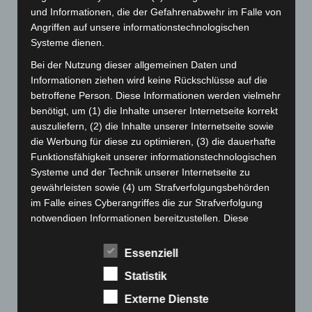
September 2024
(112)
und Informationen, die der Gefahrenabwehr im Falle von
Angriffen auf unsere informationstechnologischen
August 2024
(107)
Systeme dienen.
Juli 2024
(89)
Bei der Nutzung dieser allgemeinen Daten und
Juni 2024
(107)
Informationen ziehen wird keine Rückschlüsse auf die
Mai 2024
(149)
betroffene Person. Diese Informationen werden vielmehr
benötigt, um (1) die Inhalte unserer Internetseite korrekt
April 2024
(102)
auszuliefern, (2) die Inhalte unserer Internetseite sowie
März 2024
(103)
die Werbung für diese zu optimieren, (3) die dauerhafte
Februar 2024
(103)
Funktionsfähigkeit unserer informationstechnologischen
Systeme und der Technik unserer Internetseite zu
Januar 2024
(111)
gewährleisten sowie (4) um Strafverfolgungsbehörden
Dezember 2023
(130)
im Falle eines Cyberangriffes die zur Strafverfolgung
November 2023
(130)
notwendigen Informationen bereitzustellen. Diese
anonym erhobenen Daten und Informationen werden
Oktober 2023
(114)
durch uns daher einerseits statistisch und ferner mit dem
Essenziell
September 2023
(133)
Ziel ausgewertet, den Datenschutz und die
Statistik
August 2023
(134)
Datensicherheit in unserem Unternehmen zu erhöhen,
um letztlich ein optimales Schutzniveau für die von uns
Externe Dienste
Juli 2023
(118)
verarbeiteten personenbezogenen Daten