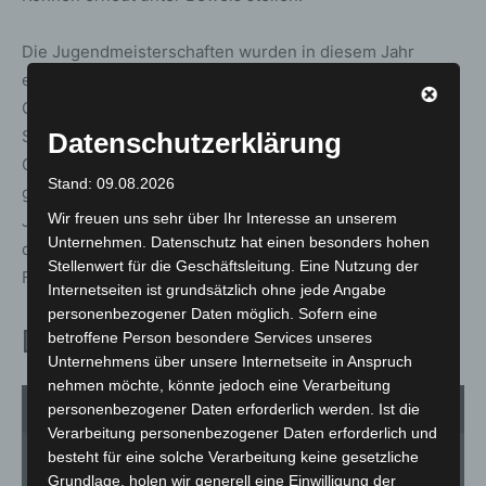
Die Jugendmeisterschaften wurden in diesem Jahr
erneut im Berufsschulzentrum am Westerberg in
Osnabrück durchgeführt. Präsident Hary dankte der
Schule für ihren Einsatz und die hervorragende
Datenschutzerklärung
Organisation und Durchführung der Veranstaltung. Ein
Stand: 09.08.2026
großer Dank gilt auch den begleitenden Lehrkräften, den
Wir freuen uns sehr über Ihr Interesse an unserem
Juroren, den Ausbildungsbetrieben und den Sponsoren,
Unternehmen. Datenschutz hat einen besonders hohen
die alle zusammen die Jugendmeisterschaften in dieser
Stellenwert für die Geschäftsleitung. Eine Nutzung der
Form möglich gemacht haben.
Internetseiten ist grundsätzlich ohne jede Angabe
personenbezogener Daten möglich. Sofern eine
Die Gewinner auf einen Blick:
betroffene Person besondere Services unseres
Unternehmens über unsere Internetseite in Anspruch
nehmen möchte, könnte jedoch eine Verarbeitung
personenbezogener Daten erforderlich werden. Ist die
1
von 5
Verarbeitung personenbezogener Daten erforderlich und
besteht für eine solche Verarbeitung keine gesetzliche
Grundlage, holen wir generell eine Einwilligung der