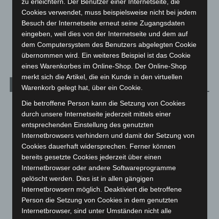
Menschen
2
zu erleichtern. Der Benutzer einer Internetseite, die
Cookies verwendet, muss beispielsweise nicht bei jedem
Über uns
1
Besuch der Internetseite erneut seine Zugangsdaten
Veranstaltungen
1.888
eingeben, weil dies von der Internetseite und dem auf
Welt
1.271
dem Computersystem des Benutzers abgelegten Cookie
übernommen wird. Ein weiteres Beispiel ist das Cookie
eines Warenkorbes im Online-Shop. Der Online-Shop
merkt sich die Artikel, die ein Kunde in den virtuellen
Archiv
Warenkorb gelegt hat, über ein Cookie.
Die betroffene Person kann die Setzung von Cookies
August 2026
(14)
durch unsere Internetseite jederzeit mittels einer
Juli 2026
(73)
entsprechenden Einstellung des genutzten
Juni 2026
(139)
Internetbrowsers verhindern und damit der Setzung von
Cookies dauerhaft widersprechen. Ferner können
Mai 2026
(99)
bereits gesetzte Cookies jederzeit über einen
April 2026
(99)
Internetbrowser oder andere Softwareprogramme
gelöscht werden. Dies ist in allen gängigen
März 2026
(115)
Internetbrowsern möglich. Deaktiviert die betroffene
Februar 2026
(109)
Person die Setzung von Cookies in dem genutzten
Januar 2026
(122)
Internetbrowser, sind unter Umständen nicht alle