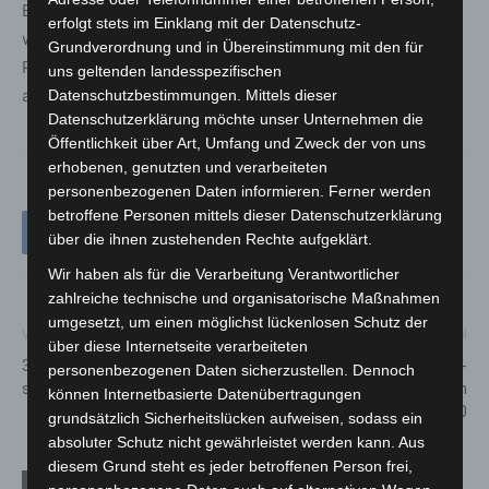
Bundesländer und niedersächsische Kommunen verteilt
erfolgt stets im Einklang mit der Datenschutz-
worden. Niedersachsen hat bislang insgesamt 43
Grundverordnung und in Übereinstimmung mit den für
Personen aus den Flüchtlingslagern in Griechenland
uns geltenden landesspezifischen
aufgenommen.
Datenschutzbestimmungen. Mittels dieser
Datenschutzerklärung möchte unser Unternehmen die
Öffentlichkeit über Art, Umfang und Zweck der von uns
erhobenen, genutzten und verarbeiteten
personenbezogenen Daten informieren. Ferner werden
betroffene Personen mittels dieser Datenschutzerklärung
über die ihnen zustehenden Rechte aufgeklärt.
Wir haben als für die Verarbeitung Verantwortlicher
zahlreiche technische und organisatorische Maßnahmen
umgesetzt, um einen möglichst lückenlosen Schutz der
Vorheriger Artikel
Nächster Artikel
über diese Internetseite verarbeiteten
328 Menschen in der Region
18.209 gemeldete Covid-19-
personenbezogenen Daten sicherzustellen. Dennoch
sind mit Corona infiziert
Infektionen in Niedersachsen
können Internetbasierte Datenübertragungen
– 16.09.2020
grundsätzlich Sicherheitslücken aufweisen, sodass ein
absoluter Schutz nicht gewährleistet werden kann. Aus
diesem Grund steht es jeder betroffenen Person frei,
Verwandte Artikel
Mehr vom Autor