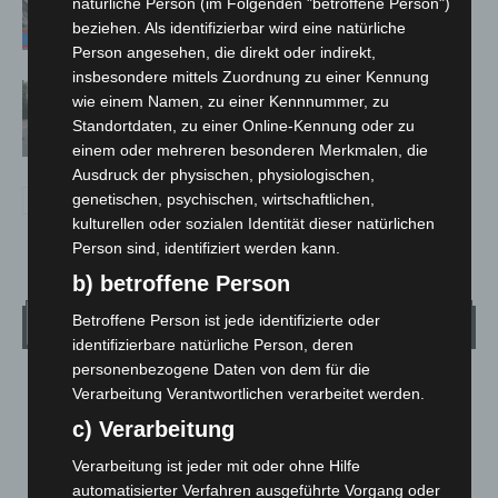
natürliche Person (im Folgenden "betroffene Person")
A7 – Polizei sucht Zeugen
beziehen. Als identifizierbar wird eine natürliche
Person angesehen, die direkt oder indirekt,
insbesondere mittels Zuordnung zu einer Kennung
Hannover: Polizei stoppt 166
wie einem Namen, zu einer Kennnummer, zu
Trunkenheitsfahrten bei
Standortdaten, zu einer Online-Kennung oder zu
Großkontrolle
einem oder mehreren besonderen Merkmalen, die
Ausdruck der physischen, physiologischen,
genetischen, psychischen, wirtschaftlichen,
kulturellen oder sozialen Identität dieser natürlichen
Person sind, identifiziert werden kann.
b) betroffene Person
Betroffene Person ist jede identifizierte oder
Wetter
identifizierbare natürliche Person, deren
personenbezogene Daten von dem für die
LANGENHAGEN
Verarbeitung Verantwortlichen verarbeitet werden.
Bedeckt
c) Verarbeitung
°
17.8
°
C
16.5
Verarbeitung ist jeder mit oder ohne Hilfe
automatisierter Verfahren ausgeführte Vorgang oder