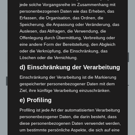
°
15.6
jede solche Vorgangsreihe im Zusammenhang mit
personenbezogenen Daten wie das Erheben, das
Erfassen, die Organisation, das Ordnen, die
78%
1.3m/s
94%
Speicherung, die Anpassung oder Veränderung, das
SA.
SO.
MO.
DI.
MI.
Auslesen, das Abfragen, die Verwendung, die
27
°
33
°
28
°
22
°
13
°
Offenlegung durch Übermittlung, Verbreitung oder
eine andere Form der Bereitstellung, den Abgleich
oder die Verknüpfung, die Einschränkung, das
Löschen oder die Vernichtung.
d) Einschränkung der Verarbeitung
Einschränkung der Verarbeitung ist die Markierung
Aktuelle Beiträge
gespeicherter personenbezogener Daten mit dem
Ziel, ihre künftige Verarbeitung einzuschränken.
Niedersachsen: Feuerwehrkräfte kehren nach
Waldbrandeinsatz aus Spanien zurück
e) Profiling
7. August 2026
Profiling ist jede Art der automatisierten Verarbeitung
personenbezogener Daten, die darin besteht, dass
Hannover: Erste Tigermücken-Population in Niedersachsen
diese personenbezogenen Daten verwendet werden,
entdeckt
um bestimmte persönliche Aspekte, die sich auf eine
7. August 2026