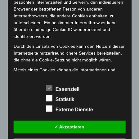
besuchten Internetseiten und Servern, den individuellen
Dezember 2022
(130)
Browser der betroffenen Person von anderen
Internetbrowsern, die andere Cookies enthalten, zu
November 2022
(167)
unterscheiden. Ein bestimmter Internetbrowser kann
Oktober 2022
(166)
über die eindeutige Cookie-ID wiedererkannt und
September 2022
(205)
identifiziert werden.
August 2022
(166)
Durch den Einsatz von Cookies kann den Nutzern dieser
Internetseite nutzerfreundlichere Services bereitstellen,
Juli 2022
(133)
die ohne die Cookie-Setzung nicht möglich wären.
Juni 2022
(167)
Mittels eines Cookies können die Informationen und
Mai 2022
(177)
Angebote auf unserer Internetseite im Sinne des
April 2022
(198)
Benutzers optimiert werden. Cookies ermöglichen uns,
Essenziell
wie bereits erwähnt, die Benutzer unserer Internetseite
März 2022
(221)
wiederzuerkennen. Zweck dieser Wiedererkennung ist
Statistik
Februar 2022
(189)
es, den Nutzern die Verwendung unserer Internetseite
Januar 2022
(190)
Externe Dienste
zu erleichtern. Der Benutzer einer Internetseite, die
Cookies verwendet, muss beispielsweise nicht bei jedem
Dezember 2021
(204)
Besuch der Internetseite erneut seine Zugangsdaten
✓ Akzeptieren
November 2021
(215)
eingeben, weil dies von der Internetseite und dem auf
Oktober 2021
(171)
dem Computersystem des Benutzers abgelegten Cookie