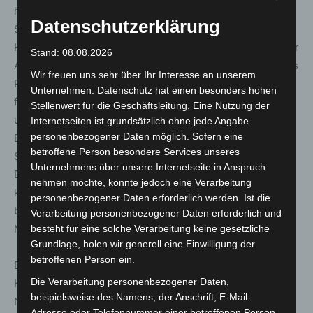
hatte sich der Niedersächsische Minister für Inneres und
Datenschutzerklärung
Sport, Boris Pistorius, erneut an Bundesinnenminister
Horst Seehofer gewandt und seine Unterstützung bei der
Stand: 08.08.2026
Aufnahme weiterer Personen aus Moria angeboten. Boris
Wir freuen uns sehr über Ihr Interesse an unserem
Pistorius: „Wir müssen die schwierige humanitäre Lage
Unternehmen. Datenschutz hat einen besonders hohen
für die betroffenen Flüchtlinge jetzt rasch verbessern
Stellenwert für die Geschäftsleitung. Eine Nutzung der
und die für Europa unwürdige Situation schnell beenden.
Internetseiten ist grundsätzlich ohne jede Angabe
personenbezogener Daten möglich. Sofern eine
Es kann nicht sein, dass einige wenige europäische
betroffene Person besondere Services unseres
Staaten die gesamte Flüchtlingspolitik der EU blockieren.
Unternehmens über unsere Internetseite in Anspruch
Deswegen habe ich angeboten, dass Niedersachsen
nehmen möchte, könnte jedoch eine Verarbeitung
kurzfristig weitere 500 Personen aufnehmen kann. Auch
personenbezogener Daten erforderlich werden. Ist die
bei der jetzt geplanten Aufnahme der unbegleiteten
Verarbeitung personenbezogener Daten erforderlich und
Minderjährigen wird sich Niedersachsen engagieren.“
besteht für eine solche Verarbeitung keine gesetzliche
Grundlage, holen wir generell eine Einwilligung der
betroffenen Person ein.
Bereits im Frühjahr konnten insgesamt 53 unbegleitete
Die Verarbeitung personenbezogener Daten,
Kinder und Jugendliche aus Griechenland nach
beispielsweise des Namens, der Anschrift, E-Mail-
Niedersachsen ausgeflogen und dann auf andere
Adresse oder Telefonnummer einer betroffenen Person,