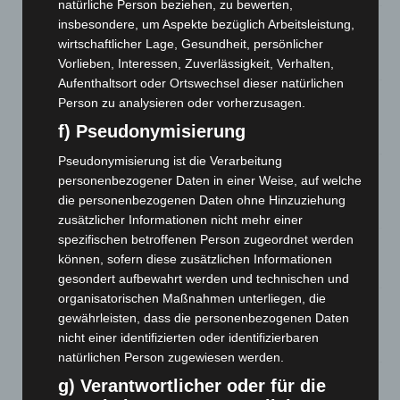
natürliche Person beziehen, zu bewerten,
Brand im „Haus der Begegnung“ in Neuwarmbüchen schnell
insbesondere, um Aspekte bezüglich Arbeitsleistung,
eingedämmt
wirtschaftlicher Lage, Gesundheit, persönlicher
6. August 2026
Vorlieben, Interessen, Zuverlässigkeit, Verhalten,
Aufenthaltsort oder Ortswechsel dieser natürlichen
Region Hannover: 21 neue Notfallsanitäter starten beim
Person zu analysieren oder vorherzusagen.
Roten Kreuz
f) Pseudonymisierung
5. August 2026
Pseudonymisierung ist die Verarbeitung
Mann läuft mit Hockeyschläger über A7 – Polizei sucht
personenbezogener Daten in einer Weise, auf welche
Zeugen
die personenbezogenen Daten ohne Hinzuziehung
5. August 2026
zusätzlicher Informationen nicht mehr einer
spezifischen betroffenen Person zugeordnet werden
Celle: Mensch stirbt bei Bagger-Unfall auf Baustelle
können, sofern diese zusätzlichen Informationen
5. August 2026
gesondert aufbewahrt werden und technischen und
organisatorischen Maßnahmen unterliegen, die
Gasleitung bei McDonald’s-Umbau in Langenhagen
gewährleisten, dass die personenbezogenen Daten
beschädigt
nicht einer identifizierten oder identifizierbaren
5. August 2026
natürlichen Person zugewiesen werden.
g) Verantwortlicher oder für die
Anklage nach Abschaltung von „Archetyp Market“ erhoben