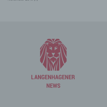
Die Internetseite erfasst mit jedem Aufruf der
Internetseite durch eine betroffene Person oder ein
automatisiertes System eine Reihe von allgemeinen
Daten und Informationen. Diese allgemeinen Daten und
Informationen werden in den Logfiles des Servers
gespeichert. Erfasst werden können die (1) verwendeten
Browsertypen und Versionen, (2) das vom zugreifenden
System verwendete Betriebssystem, (3) die
Internetseite, von welcher ein zugreifendes System auf
unsere Internetseite gelangt (sogenannte Referrer), (4)
die Unterwebseiten, welche über ein zugreifendes
System auf unserer Internetseite angesteuert werden,
(5) das Datum und die Uhrzeit eines Zugriffs auf die
Internetseite, (6) eine Internet-Protokoll-Adresse (IP-
Adresse), (7) der Internet-Service-Provider des
zugreifenden Systems und (8) sonstige ähnliche Daten
und Informationen, die der Gefahrenabwehr im Falle von
Angriffen auf unsere informationstechnologischen
Systeme dienen.
Bei der Nutzung dieser allgemeinen Daten und