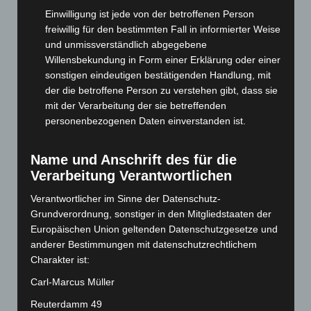
Juni 2025
(103)
Einwilligung ist jede von der betroffenen Person
freiwillig für den bestimmten Fall in informierter Weise
Mai 2025
(112)
und unmissverständlich abgegebene
April 2025
(88)
Willensbekundung in Form einer Erklärung oder einer
März 2025
(111)
sonstigen eindeutigen bestätigenden Handlung, mit
der die betroffene Person zu verstehen gibt, dass sie
Februar 2025
(96)
mit der Verarbeitung der sie betreffenden
Januar 2025
(88)
personenbezogenen Daten einverstanden ist.
Dezember 2024
(89)
Name und Anschrift des für die
November 2024
(94)
Verarbeitung Verantwortlichen
Oktober 2024
(93)
Verantwortlicher im Sinne der Datenschutz-
September 2024
(112)
Grundverordnung, sonstiger in den Mitgliedstaaten der
August 2024
(107)
Europäischen Union geltenden Datenschutzgesetze und
Juli 2024
(89)
anderer Bestimmungen mit datenschutzrechtlichem
Charakter ist:
Juni 2024
(107)
Carl-Marcus Müller
Mai 2024
(149)
April 2024
(102)
Reuterdamm 49