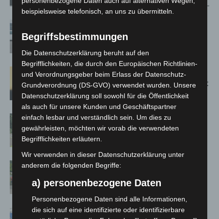
personenbezogene Daten auch auf alternativen Wegen,
beispielsweise telefonisch, an uns zu übermitteln.
Niedersachsen: Feuerwehrkräfte
Begriffsbestimmungen
kehren nach Waldbrandeinsatz aus
Spanien zurück
Die Datenschutzerklärung beruht auf den
Begrifflichkeiten, die durch den Europäischen Richtlinien-
Hannover: Erste Tigermücken-
und Verordnungsgeber beim Erlass der Datenschutz-
Population in Niedersachsen entdeckt
Grundverordnung (DS-GVO) verwendet wurden. Unsere
Datenschutzerklärung soll sowohl für die Öffentlichkeit
als auch für unsere Kunden und Geschäftspartner
einfach lesbar und verständlich sein. Um dies zu
Brand im „Haus der Begegnung“ in
gewährleisten, möchten wir vorab die verwendeten
Neuwarmbüchen schnell eingedämmt
Begrifflichkeiten erläutern.
Wir verwenden in dieser Datenschutzerklärung unter
Region Hannover: 21 neue
anderem die folgenden Begriffe:
Notfallsanitäter starten beim Roten
a) personenbezogene Daten
Kreuz
Personenbezogene Daten sind alle Informationen,
die sich auf eine identifizierte oder identifizierbare
Mann läuft mit Hockeyschläger über