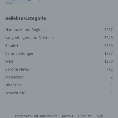
Registrierung auf unserer
Internetseite
Beliebte Kategorie
Die betroffene Person hat die Möglichkeit, sich auf der
Internetseite des für die Verarbeitung Verantwortlichen
Hannover und Region
5037
unter Angabe von personenbezogenen Daten zu
Langenhagen und Ortsteile
3249
registrieren. Welche personenbezogenen Daten dabei
an den für die Verarbeitung Verantwortlichen übermittelt
Blaulicht
2799
werden, ergibt sich aus der jeweiligen Eingabemaske,
Veranstaltungen
1887
die für die Registrierung verwendet wird. Die von der
betroffenen Person eingegebenen personenbezogenen
Welt
1270
Daten werden ausschließlich für die interne Verwendung
Corona-News
712
bei dem für die Verarbeitung Verantwortlichen und für
Menschen
2
eigene Zwecke erhoben und gespeichert. Der für die
Verarbeitung Verantwortliche kann die Weitergabe an
Über uns
1
einen oder mehrere Auftragsverarbeiter, beispielsweise
Leserbriefe
1
einen Paketdienstleister, veranlassen, der die
personenbezogenen Daten ebenfalls ausschließlich für
eine interne Verwendung, die dem für die Verarbeitung
Verantwortlichen zuzurechnen ist, nutzt.
Impressum und Datenschutz
Kontakt
Über uns
AGB