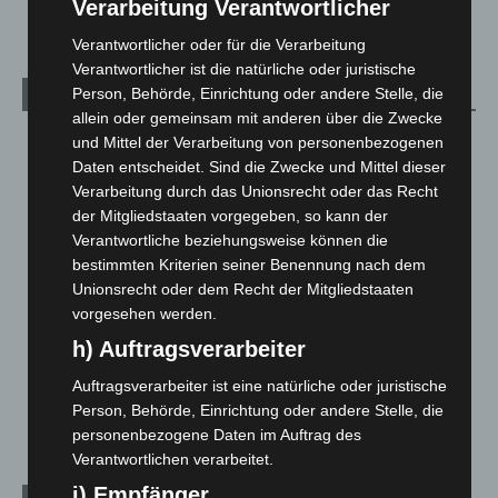
Verarbeitung Verantwortlicher
3. August 2026
Verantwortlicher oder für die Verarbeitung
Verantwortlicher ist die natürliche oder juristische
Person, Behörde, Einrichtung oder andere Stelle, die
Kategorien
allein oder gemeinsam mit anderen über die Zwecke
Blaulicht
2.799
und Mittel der Verarbeitung von personenbezogenen
Daten entscheidet. Sind die Zwecke und Mittel dieser
Corona-News
712
Verarbeitung durch das Unionsrecht oder das Recht
Hannover und Region
5.037
der Mitgliedstaaten vorgegeben, so kann der
Verantwortliche beziehungsweise können die
Langenhagen und Ortsteile
3.250
bestimmten Kriterien seiner Benennung nach dem
Leserbriefe
1
Unionsrecht oder dem Recht der Mitgliedstaaten
Menschen
2
vorgesehen werden.
Über uns
1
h) Auftragsverarbeiter
Veranstaltungen
1.887
Auftragsverarbeiter ist eine natürliche oder juristische
Welt
1.270
Person, Behörde, Einrichtung oder andere Stelle, die
personenbezogene Daten im Auftrag des
Verantwortlichen verarbeitet.
i) Empfänger