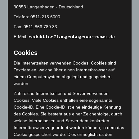
März 2024
(103)
30853 Langenhagen - Deutschland
Februar 2024
(103)
Telefon: 0511-215 6000
Januar 2024
(111)
Fax: 0511-866 789 33
Dezember 2023
(130)
E-Mail:
November 2023
(130)
Cookies
Oktober 2023
(114)
September 2023
(133)
Die Internetseiten verwenden Cookies. Cookies sind
Textdateien, welche über einen Internetbrowser auf
August 2023
(134)
einem Computersystem abgelegt und gespeichert
Juli 2023
(118)
werden.
Juni 2023
(142)
Zahlreiche Internetseiten und Server verwenden
Mai 2023
(139)
Cookies. Viele Cookies enthalten eine sogenannte
Cookie-ID. Eine Cookie-ID ist eine eindeutige Kennung
April 2023
(155)
des Cookies. Sie besteht aus einer Zeichenfolge, durch
März 2023
(174)
welche Internetseiten und Server dem konkreten
Februar 2023
(154)
Internetbrowser zugeordnet werden können, in dem das
Cookie gespeichert wurde. Dies ermöglicht es den
Januar 2023
(140)