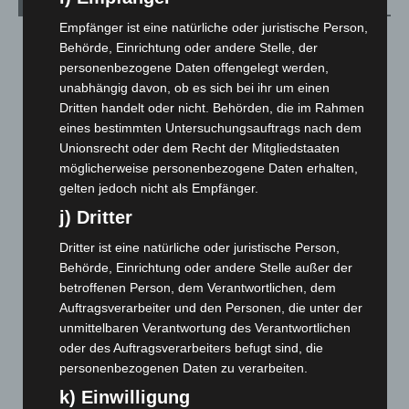
Archiv
Empfänger ist eine natürliche oder juristische Person,
August 2026
(12)
Behörde, Einrichtung oder andere Stelle, der
personenbezogene Daten offengelegt werden,
Juli 2026
(73)
unabhängig davon, ob es sich bei ihr um einen
Juni 2026
(139)
Dritten handelt oder nicht. Behörden, die im Rahmen
Mai 2026
(99)
eines bestimmten Untersuchungsauftrags nach dem
Unionsrecht oder dem Recht der Mitgliedstaaten
April 2026
(99)
möglicherweise personenbezogene Daten erhalten,
März 2026
(115)
gelten jedoch nicht als Empfänger.
Februar 2026
(109)
j) Dritter
Januar 2026
(122)
Dritter ist eine natürliche oder juristische Person,
Dezember 2025
(103)
Behörde, Einrichtung oder andere Stelle außer der
betroffenen Person, dem Verantwortlichen, dem
November 2025
(114)
Auftragsverarbeiter und den Personen, die unter der
Oktober 2025
(112)
unmittelbaren Verantwortung des Verantwortlichen
September 2025
(93)
oder des Auftragsverarbeiters befugt sind, die
personenbezogenen Daten zu verarbeiten.
August 2025
(90)
k) Einwilligung
Juli 2025
(90)