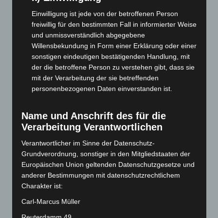
Juli 2025
(90)
Einwilligung ist jede von der betroffenen Person
freiwillig für den bestimmten Fall in informierter Weise
Juni 2025
(103)
und unmissverständlich abgegebene
Mai 2025
(112)
Willensbekundung in Form einer Erklärung oder einer
April 2025
(88)
sonstigen eindeutigen bestätigenden Handlung, mit
der die betroffene Person zu verstehen gibt, dass sie
März 2025
(111)
mit der Verarbeitung der sie betreffenden
Februar 2025
(96)
personenbezogenen Daten einverstanden ist.
Januar 2025
(88)
Name und Anschrift des für die
Dezember 2024
(89)
Verarbeitung Verantwortlichen
November 2024
(94)
Verantwortlicher im Sinne der Datenschutz-
Oktober 2024
(93)
Grundverordnung, sonstiger in den Mitgliedstaaten der
September 2024
(112)
Europäischen Union geltenden Datenschutzgesetze und
August 2024
(107)
anderer Bestimmungen mit datenschutzrechtlichem
Charakter ist:
Juli 2024
(89)
Carl-Marcus Müller
Juni 2024
(107)
Mai 2024
(149)
Reuterdamm 49