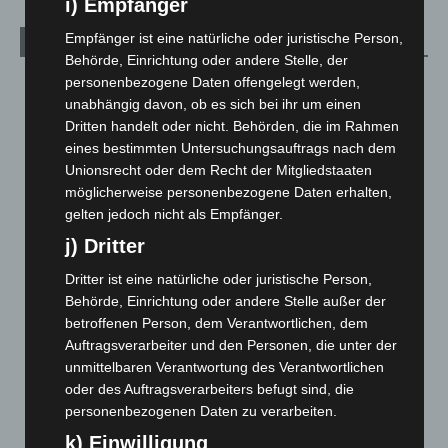
i) Empfänger
Empfänger ist eine natürliche oder juristische Person,
Archiv
Behörde, Einrichtung oder andere Stelle, der
personenbezogene Daten offengelegt werden,
August 2026
(10)
unabhängig davon, ob es sich bei ihr um einen
Juli 2026
(73)
Dritten handelt oder nicht. Behörden, die im Rahmen
Juni 2026
(139)
eines bestimmten Untersuchungsauftrags nach dem
Unionsrecht oder dem Recht der Mitgliedstaaten
Mai 2026
(99)
möglicherweise personenbezogene Daten erhalten,
April 2026
(99)
gelten jedoch nicht als Empfänger.
März 2026
(115)
j) Dritter
Februar 2026
(109)
Dritter ist eine natürliche oder juristische Person,
Januar 2026
(122)
Behörde, Einrichtung oder andere Stelle außer der
betroffenen Person, dem Verantwortlichen, dem
Dezember 2025
(103)
Auftragsverarbeiter und den Personen, die unter der
November 2025
(114)
unmittelbaren Verantwortung des Verantwortlichen
Oktober 2025
(112)
oder des Auftragsverarbeiters befugt sind, die
personenbezogenen Daten zu verarbeiten.
September 2025
(93)
k) Einwilligung
August 2025
(90)