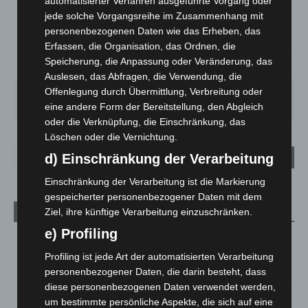
automatisierter Verfahren ausgeführte Vorgang oder
°
C
16.8
jede solche Vorgangsreihe im Zusammenhang mit
°
16.7
personenbezogenen Daten wie das Erheben, das
Erfassen, die Organisation, das Ordnen, die
Speicherung, die Anpassung oder Veränderung, das
58%
2.2m/s
34%
Auslesen, das Abfragen, die Verwendung, die
Offenlegung durch Übermittlung, Verbreitung oder
FR.
SA.
SO.
MO.
DI.
25
°
26
°
31
°
35
°
17
°
eine andere Form der Bereitstellung, den Abgleich
oder die Verknüpfung, die Einschränkung, das
Löschen oder die Vernichtung.
d) Einschränkung der Verarbeitung
Einschränkung der Verarbeitung ist die Markierung
gespeicherter personenbezogener Daten mit dem
Ziel, ihre künftige Verarbeitung einzuschränken.
Aktuelle Beiträge
e) Profiling
Brand im „Haus der Begegnung“ in Neuwarmbüchen schnell
eingedämmt
Profiling ist jede Art der automatisierten Verarbeitung
6. August 2026
personenbezogener Daten, die darin besteht, dass
diese personenbezogenen Daten verwendet werden,
Region Hannover: 21 neue Notfallsanitäter starten beim
um bestimmte persönliche Aspekte, die sich auf eine