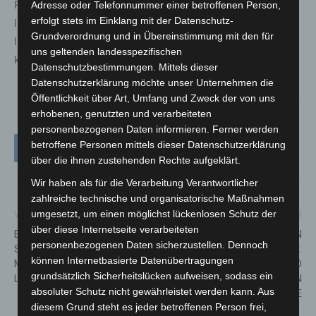
Rundfunkgeräte und das Verfolgen amtlicher
Adresse oder Telefonnummer einer betroffenen Person,
erfolgt stets im Einklang mit der Datenschutz-
Informationen. Ein Tipp kommt jetzt neu hinzu: Die
Grundverordnung und in Übereinstimmung mit den für
Installation der KATWARN-App auf dem Smartphone, um
uns geltenden landesspezifischen
keine Warnung zu verpassen.
Datenschutzbestimmungen. Mittels dieser
Datenschutzerklärung möchte unser Unternehmen die
Öffentlichkeit über Art, Umfang und Zweck der von uns
erhobenen, genutzten und verarbeiteten
personenbezogenen Daten informieren. Ferner werden
betroffene Personen mittels dieser Datenschutzerklärung
über die ihnen zustehenden Rechte aufgeklärt.
Wir haben als für die Verarbeitung Verantwortlicher
zahlreiche technische und organisatorische Maßnahmen
umgesetzt, um einen möglichst lückenlosen Schutz der
Vorheriger Artikel
Nächster Artikel
über diese Internetseite verarbeiteten
ERSTES LIVE-
CORONAFALL AN
personenbezogenen Daten sicherzustellen. Dennoch
STREAMINGKONZERT DER
GRUNDSCHULE KALTENWEIDE:
können Internetbasierte Datenübertragungen
MUSIKSCHULE
25 SCHÜLERINNEN UND
grundsätzlich Sicherheitslücken aufweisen, sodass ein
LANGENHAGEN
SCHÜLER SIND IN
absoluter Schutz nicht gewährleistet werden kann. Aus
QUARANTÄNE
diesem Grund steht es jeder betroffenen Person frei,