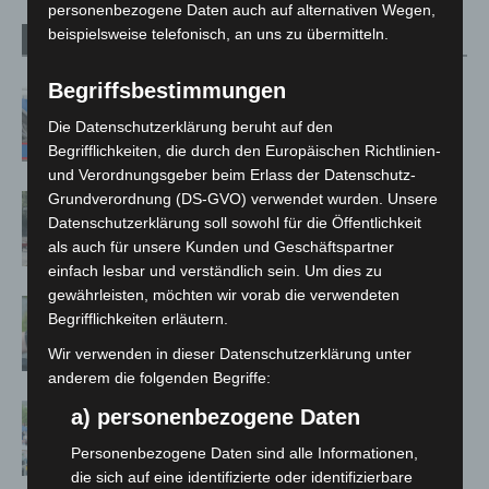
personenbezogene Daten auch auf alternativen Wegen,
beispielsweise telefonisch, an uns zu übermitteln.
Verwandte Artikel
Mehr vom Autor
Begriffsbestimmungen
Mann läuft mit Hockeyschläger über
A7 – Polizei sucht Zeugen
Die Datenschutzerklärung beruht auf den
Begrifflichkeiten, die durch den Europäischen Richtlinien-
und Verordnungsgeber beim Erlass der Datenschutz-
Grundverordnung (DS-GVO) verwendet wurden. Unsere
Gasleitung bei McDonald’s-Umbau in
Datenschutzerklärung soll sowohl für die Öffentlichkeit
Langenhagen beschädigt
als auch für unsere Kunden und Geschäftspartner
einfach lesbar und verständlich sein. Um dies zu
gewährleisten, möchten wir vorab die verwendeten
Langenhagen: Autofahrer mit 3,17
Begrifflichkeiten erläutern.
Promille aus dem Verkehr gezogen
Wir verwenden in dieser Datenschutzerklärung unter
anderem die folgenden Begriffe:
Blaulichtmeile Langenhagen 2026:
a) personenbezogene Daten
Polizei, Feuerwehr und Rettung
Personenbezogene Daten sind alle Informationen,
hautnah erleben
die sich auf eine identifizierte oder identifizierbare