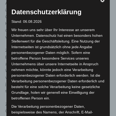
Aber nicht nur Warnungen der Stadtverwaltung können
über die App empfangen werden. Alle offiziellen
Datenschutzerklärung
Gefahrenabwehrbehörden (zum Beispiel die Region
Stand: 06.08.2026
Hannover), der Deutsche Wetterdienst, das Warnsystem
des Bundes (MoWaS) und viele Sicherheitszentren
Wir freuen uns sehr über Ihr Interesse an unserem
Unternehmen. Datenschutz hat einen besonders hohen
verschicken Warnungen über die App.
Stellenwert für die Geschäftsleitung. Eine Nutzung der
Internetseiten ist grundsätzlich ohne jede Angabe
Ziel des Bundesweiten Warntages ist es, für das Thema
personenbezogener Daten möglich. Sofern eine
Bevölkerungswarnung zu sensibilisieren. Der Tag soll
betroffene Person besondere Services unseres
zur Aufklärung über Funktion und Ablauf der
Unternehmens über unsere Internetseite in Anspruch
nehmen möchte, könnte jedoch eine Verarbeitung
Warnsysteme beitragen und Aufmerksamkeit für
personenbezogener Daten erforderlich werden. Ist die
vorhandene Warnmittel schaffen. Er soll zukünftig einmal
Verarbeitung personenbezogener Daten erforderlich und
jährlich am zweiten Donnerstag im September
besteht für eine solche Verarbeitung keine gesetzliche
stattfinden.
Grundlage, holen wir generell eine Einwilligung der
betroffenen Person ein.
Zu den grundlegendsten Verhaltensregeln im Falle von
Die Verarbeitung personenbezogener Daten,
Gefahrensituationen zählt Altenhoff das Einschalten der
beispielsweise des Namens, der Anschrift, E-Mail-