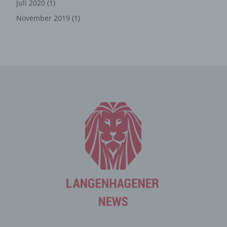
Juli 2020
(1)
Die Internetseite erfasst mit jedem Aufruf der
November 2019
(1)
Internetseite durch eine betroffene Person oder ein
automatisiertes System eine Reihe von allgemeinen
Daten und Informationen. Diese allgemeinen Daten und
Informationen werden in den Logfiles des Servers
gespeichert. Erfasst werden können die (1) verwendeten
Browsertypen und Versionen, (2) das vom zugreifenden
System verwendete Betriebssystem, (3) die
Internetseite, von welcher ein zugreifendes System auf
unsere Internetseite gelangt (sogenannte Referrer), (4)
die Unterwebseiten, welche über ein zugreifendes
System auf unserer Internetseite angesteuert werden,
(5) das Datum und die Uhrzeit eines Zugriffs auf die
Internetseite, (6) eine Internet-Protokoll-Adresse (IP-
Adresse), (7) der Internet-Service-Provider des
zugreifenden Systems und (8) sonstige ähnliche Daten
und Informationen, die der Gefahrenabwehr im Falle von
Angriffen auf unsere informationstechnologischen
Systeme dienen.