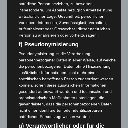
Roten Kreuz
natürliche Person beziehen, zu bewerten,
5. August 2026
insbesondere, um Aspekte bezüglich Arbeitsleistung,
wirtschaftlicher Lage, Gesundheit, persönlicher
Mann läuft mit Hockeyschläger über A7 – Polizei sucht
Vorlieben, Interessen, Zuverlässigkeit, Verhalten,
Zeugen
Aufenthaltsort oder Ortswechsel dieser natürlichen
5. August 2026
Person zu analysieren oder vorherzusagen.
Celle: Mensch stirbt bei Bagger-Unfall auf Baustelle
f) Pseudonymisierung
5. August 2026
Pseudonymisierung ist die Verarbeitung
personenbezogener Daten in einer Weise, auf welche
Gasleitung bei McDonald’s-Umbau in Langenhagen
die personenbezogenen Daten ohne Hinzuziehung
beschädigt
zusätzlicher Informationen nicht mehr einer
5. August 2026
spezifischen betroffenen Person zugeordnet werden
können, sofern diese zusätzlichen Informationen
Anklage nach Abschaltung von „Archetyp Market“ erhoben
gesondert aufbewahrt werden und technischen und
3. August 2026
organisatorischen Maßnahmen unterliegen, die
Hannover: Polizei stoppt 166 Trunkenheitsfahrten bei
gewährleisten, dass die personenbezogenen Daten
Großkontrolle
nicht einer identifizierten oder identifizierbaren
2. August 2026
natürlichen Person zugewiesen werden.
g) Verantwortlicher oder für die
Hannover Klassik Open Air 2026: Französische Oper im