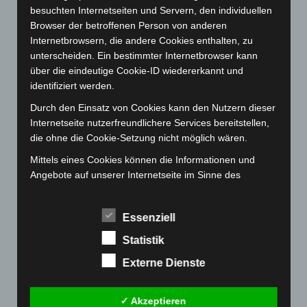
Februar 2023
(154)
besuchten Internetseiten und Servern, den individuellen
Januar 2023
(140)
Browser der betroffenen Person von anderen
Internetbrowsern, die andere Cookies enthalten, zu
Dezember 2022
(130)
unterscheiden. Ein bestimmter Internetbrowser kann
November 2022
(167)
über die eindeutige Cookie-ID wiedererkannt und
Oktober 2022
(166)
identifiziert werden.
September 2022
(205)
Durch den Einsatz von Cookies kann den Nutzern dieser
Internetseite nutzerfreundlichere Services bereitstellen,
August 2022
(166)
die ohne die Cookie-Setzung nicht möglich wären.
Juli 2022
(133)
Mittels eines Cookies können die Informationen und
Juni 2022
(167)
Angebote auf unserer Internetseite im Sinne des
Mai 2022
(177)
Benutzers optimiert werden. Cookies ermöglichen uns,
wie bereits erwähnt, die Benutzer unserer Internetseite
April 2022
(198)
Essenziell
wiederzuerkennen. Zweck dieser Wiedererkennung ist
März 2022
(221)
es, den Nutzern die Verwendung unserer Internetseite
Statistik
Februar 2022
(189)
zu erleichtern. Der Benutzer einer Internetseite, die
Externe Dienste
Cookies verwendet, muss beispielsweise nicht bei jedem
Januar 2022
(190)
Besuch der Internetseite erneut seine Zugangsdaten
Dezember 2021
(204)
eingeben, weil dies von der Internetseite und dem auf
✓ Akzeptieren