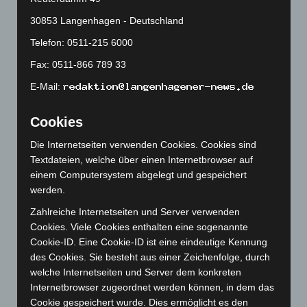
April 2024
(102)
30853 Langenhagen - Deutschland
März 2024
(103)
Telefon: 0511-215 6000
Februar 2024
(103)
Fax: 0511-866 789 33
Januar 2024
(111)
E-Mail:
Dezember 2023
(130)
Cookies
November 2023
(130)
Oktober 2023
(114)
Die Internetseiten verwenden Cookies. Cookies sind
Textdateien, welche über einen Internetbrowser auf
September 2023
(133)
einem Computersystem abgelegt und gespeichert
August 2023
(134)
werden.
Juli 2023
(118)
Zahlreiche Internetseiten und Server verwenden
Juni 2023
(142)
Cookies. Viele Cookies enthalten eine sogenannte
Cookie-ID. Eine Cookie-ID ist eine eindeutige Kennung
Mai 2023
(139)
des Cookies. Sie besteht aus einer Zeichenfolge, durch
April 2023
(155)
welche Internetseiten und Server dem konkreten
März 2023
(174)
Internetbrowser zugeordnet werden können, in dem das
Cookie gespeichert wurde. Dies ermöglicht es den