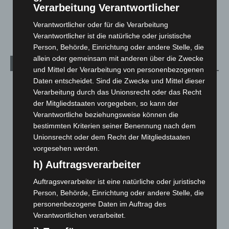
Verarbeitung Verantwortlicher
Maschpark
2. August 2026
Verantwortlicher oder für die Verarbeitung
Verantwortlicher ist die natürliche oder juristische
Person, Behörde, Einrichtung oder andere Stelle, die
allein oder gemeinsam mit anderen über die Zwecke
Kategorien
und Mittel der Verarbeitung von personenbezogenen
Daten entscheidet. Sind die Zwecke und Mittel dieser
Blaulicht
2.798
Verarbeitung durch das Unionsrecht oder das Recht
Corona-News
712
der Mitgliedstaaten vorgegeben, so kann der
Verantwortliche beziehungsweise können die
Hannover und Region
5.035
bestimmten Kriterien seiner Benennung nach dem
Langenhagen und Ortsteile
3.249
Unionsrecht oder dem Recht der Mitgliedstaaten
Leserbriefe
1
vorgesehen werden.
Menschen
2
h) Auftragsverarbeiter
Über uns
1
Auftragsverarbeiter ist eine natürliche oder juristische
Veranstaltungen
1.887
Person, Behörde, Einrichtung oder andere Stelle, die
personenbezogene Daten im Auftrag des
Welt
1.269
Verantwortlichen verarbeitet.