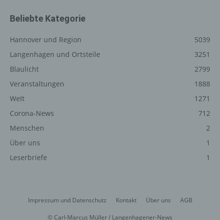
unsere Internetseite gelangt (sogenannte Referrer), (4)
die Unterwebseiten, welche über ein zugreifendes
Beliebte Kategorie
System auf unserer Internetseite angesteuert werden,
(5) das Datum und die Uhrzeit eines Zugriffs auf die
Hannover und Region
5039
Internetseite, (6) eine Internet-Protokoll-Adresse (IP-
Langenhagen und Ortsteile
3251
Adresse), (7) der Internet-Service-Provider des
Blaulicht
2799
zugreifenden Systems und (8) sonstige ähnliche Daten
und Informationen, die der Gefahrenabwehr im Falle von
Veranstaltungen
1888
Angriffen auf unsere informationstechnologischen
Welt
1271
Systeme dienen.
Corona-News
712
Bei der Nutzung dieser allgemeinen Daten und
Menschen
2
Informationen ziehen wird keine Rückschlüsse auf die
betroffene Person. Diese Informationen werden vielmehr
Über uns
1
benötigt, um (1) die Inhalte unserer Internetseite korrekt
Leserbriefe
1
auszuliefern, (2) die Inhalte unserer Internetseite sowie
die Werbung für diese zu optimieren, (3) die dauerhafte
Funktionsfähigkeit unserer informationstechnologischen
Systeme und der Technik unserer Internetseite zu
Impressum und Datenschutz
Kontakt
Über uns
AGB
gewährleisten sowie (4) um Strafverfolgungsbehörden
im Falle eines Cyberangriffes die zur Strafverfolgung
© Carl-Marcus Müller / Langenhagener-News