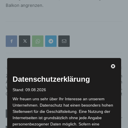
Balkon angrenzen.
Vorheriger Artikel
Nächster Artikel
Zweckverband
Bus und Bahn werden
Datenschutzerklärung
Abfallwirtschaft: 2024
zweitägig, am nächsten
Wechsel der
Mittwoch und Donnerstag,
Stand: 09.08.2026
Geschäftsführung
bestreikt
Wir freuen uns sehr über Ihr Interesse an unserem
Unternehmen. Datenschutz hat einen besonders hohen
Stellenwert für die Geschäftsleitung. Eine Nutzung der
Verwandte Artikel
Mehr vom Autor
Internetseiten ist grundsätzlich ohne jede Angabe
personenbezogener Daten möglich. Sofern eine