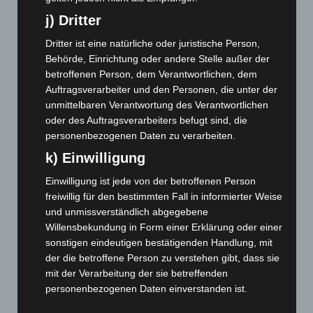
Februar 2024
(103)
j) Dritter
Januar 2024
(111)
Dritter ist eine natürliche oder juristische Person,
Dezember 2023
(130)
Behörde, Einrichtung oder andere Stelle außer der
betroffenen Person, dem Verantwortlichen, dem
November 2023
(130)
Auftragsverarbeiter und den Personen, die unter der
Oktober 2023
(114)
unmittelbaren Verantwortung des Verantwortlichen
September 2023
(133)
oder des Auftragsverarbeiters befugt sind, die
personenbezogenen Daten zu verarbeiten.
August 2023
(134)
k) Einwilligung
Juli 2023
(118)
Juni 2023
(142)
Einwilligung ist jede von der betroffenen Person
freiwillig für den bestimmten Fall in informierter Weise
Mai 2023
(139)
und unmissverständlich abgegebene
April 2023
(155)
Willensbekundung in Form einer Erklärung oder einer
sonstigen eindeutigen bestätigenden Handlung, mit
März 2023
(174)
der die betroffene Person zu verstehen gibt, dass sie
Februar 2023
(154)
mit der Verarbeitung der sie betreffenden
Januar 2023
(140)
personenbezogenen Daten einverstanden ist.
Dezember 2022
(130)