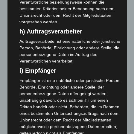
Verantwortliche beziehungsweise können die
Mai 2025
(112)
bestimmten Kriterien seiner Benennung nach dem
April 2025
(88)
Unionsrecht oder dem Recht der Mitgliedstaaten
vorgesehen werden.
März 2025
(111)
h) Auftragsverarbeiter
Februar 2025
(96)
Januar 2025
(88)
Auftragsverarbeiter ist eine natürliche oder juristische
Person, Behörde, Einrichtung oder andere Stelle, die
Dezember 2024
(89)
personenbezogene Daten im Auftrag des
November 2024
(94)
Verantwortlichen verarbeitet.
Oktober 2024
(93)
i) Empfänger
September 2024
(112)
Empfänger ist eine natürliche oder juristische Person,
August 2024
(107)
Behörde, Einrichtung oder andere Stelle, der
personenbezogene Daten offengelegt werden,
Juli 2024
(89)
unabhängig davon, ob es sich bei ihr um einen
Juni 2024
(107)
Dritten handelt oder nicht. Behörden, die im Rahmen
Mai 2024
(149)
eines bestimmten Untersuchungsauftrags nach dem
Unionsrecht oder dem Recht der Mitgliedstaaten
April 2024
(102)
möglicherweise personenbezogene Daten erhalten,
März 2024
(103)
gelten jedoch nicht als Empfänger.