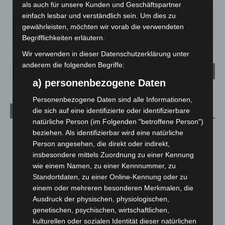
als auch für unsere Kunden und Geschäftspartner
36%
1.8m/s
36%
einfach lesbar und verständlich sein. Um dies zu
SO.
MO.
DI.
MI.
DO.
gewährleisten, möchten wir vorab die verwendeten
33
°
27
°
24
°
27
°
31
°
Begrifflichkeiten erläutern.
Wir verwenden in dieser Datenschutzerklärung unter
anderem die folgenden Begriffe:
a) personenbezogene Daten
Personenbezogene Daten sind alle Informationen,
die sich auf eine identifizierte oder identifizierbare
Aktuelle Beiträge
natürliche Person (im Folgenden "betroffene Person")
Kunst trifft Weingenuss: Barbara-Susann Mehring zeigt ihre
beziehen. Als identifizierbar wird eine natürliche
Werke im Jacques’ Wein-Depot Isernhagen
Person angesehen, die direkt oder indirekt,
8. August 2026
insbesondere mittels Zuordnung zu einer Kennung
wie einem Namen, zu einer Kennnummer, zu
A2: Zweite Turbobaustelle startet zwischen Hannover-West
Standortdaten, zu einer Online-Kennung oder zu
und Bothfeld
einem oder mehreren besonderen Merkmalen, die
8. August 2026
Ausdruck der physischen, physiologischen,
genetischen, psychischen, wirtschaftlichen,
Niedersachsen: Feuerwehrkräfte kehren nach
kulturellen oder sozialen Identität dieser natürlichen
Waldbrandeinsatz aus Spanien zurück