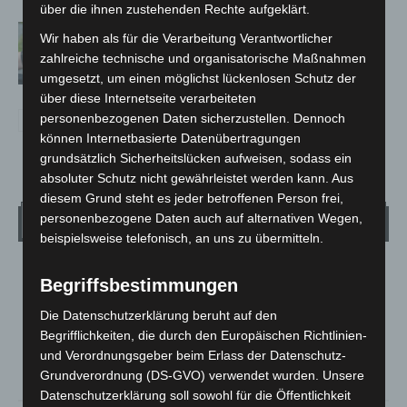
über die ihnen zustehenden Rechte aufgeklärt.
Langenhagen: Autofahrer mit 3,17
Wir haben als für die Verarbeitung Verantwortlicher
Promille aus dem Verkehr gezogen
zahlreiche technische und organisatorische Maßnahmen
umgesetzt, um einen möglichst lückenlosen Schutz der
über diese Internetseite verarbeiteten
personenbezogenen Daten sicherzustellen. Dennoch
können Internetbasierte Datenübertragungen
grundsätzlich Sicherheitslücken aufweisen, sodass ein
absoluter Schutz nicht gewährleistet werden kann. Aus
diesem Grund steht es jeder betroffenen Person frei,
personenbezogene Daten auch auf alternativen Wegen,
Wetter
beispielsweise telefonisch, an uns zu übermitteln.
LANGENHAGEN
Begriffsbestimmungen
Mäßig Bewölkt
Die Datenschutzerklärung beruht auf den
°
28.3
°
C
Begrifflichkeiten, die durch den Europäischen Richtlinien-
27.1
und Verordnungsgeber beim Erlass der Datenschutz-
°
26.7
Grundverordnung (DS-GVO) verwendet wurden. Unsere
Datenschutzerklärung soll sowohl für die Öffentlichkeit