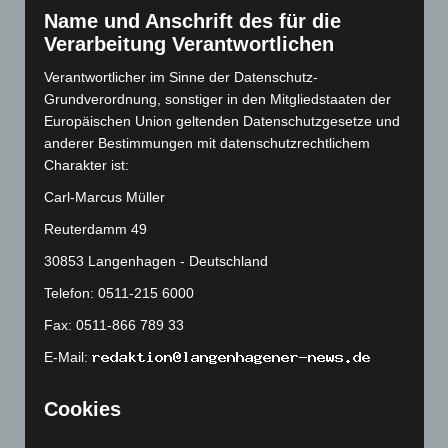
Name und Anschrift des für die
November 2022
(167)
Verarbeitung Verantwortlichen
Oktober 2022
(166)
Verantwortlicher im Sinne der Datenschutz-
September 2022
(205)
Grundverordnung, sonstiger in den Mitgliedstaaten der
August 2022
(166)
Europäischen Union geltenden Datenschutzgesetze und
Juli 2022
(133)
anderer Bestimmungen mit datenschutzrechtlichem
Charakter ist:
Juni 2022
(167)
Carl-Marcus Müller
Mai 2022
(177)
Reuterdamm 49
April 2022
(198)
März 2022
(221)
30853 Langenhagen - Deutschland
Februar 2022
(189)
Telefon: 0511-215 6000
Januar 2022
(190)
Fax: 0511-866 789 33
Dezember 2021
(204)
E-Mail:
November 2021
(215)
Cookies
Oktober 2021
(171)
September 2021
(180)
Die Internetseiten verwenden Cookies. Cookies sind