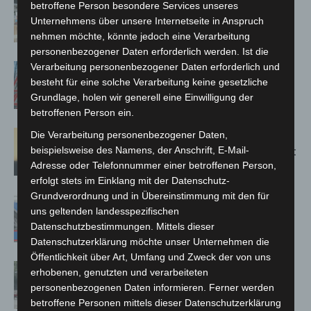
Kunst trifft Weingenuss: Barbara-
betroffene Person besondere Services unseres
Susann Mehring zeigt ihre Werke im
Unternehmens über unsere Internetseite in Anspruch
Jacques’ Wein-Depot Isernhagen
nehmen möchte, könnte jedoch eine Verarbeitung
personenbezogener Daten erforderlich werden. Ist die
Verarbeitung personenbezogener Daten erforderlich und
A2: Zweite Turbobaustelle startet
besteht für eine solche Verarbeitung keine gesetzliche
zwischen Hannover-West und
Grundlage, holen wir generell eine Einwilligung der
Bothfeld
betroffenen Person ein.
Hannover: Erste Tigermücken-
Die Verarbeitung personenbezogener Daten,
beispielsweise des Namens, der Anschrift, E-Mail-
Population in Niedersachsen entdeckt
Adresse oder Telefonnummer einer betroffenen Person,
erfolgt stets im Einklang mit der Datenschutz-
Grundverordnung und in Übereinstimmung mit den für
Mann läuft mit Hockeyschläger über
uns geltenden landesspezifischen
A7 – Polizei sucht Zeugen
Datenschutzbestimmungen. Mittels dieser
Datenschutzerklärung möchte unser Unternehmen die
Öffentlichkeit über Art, Umfang und Zweck der von uns
Gasleitung bei McDonald’s-Umbau in
erhobenen, genutzten und verarbeiteten
Langenhagen beschädigt
personenbezogenen Daten informieren. Ferner werden
betroffene Personen mittels dieser Datenschutzerklärung