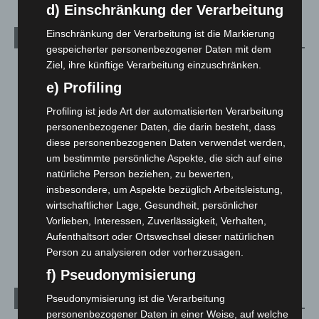
d) Einschränkung der Verarbeitung
Einschränkung der Verarbeitung ist die Markierung
Kategorien
gespeicherter personenbezogener Daten mit dem
Ziel, ihre künftige Verarbeitung einzuschränken.
Blaulicht
2.799
e) Profiling
Corona-News
712
Hannover und Region
5.039
Profiling ist jede Art der automatisierten Verarbeitung
personenbezogener Daten, die darin besteht, dass
Langenhagen und Ortsteile
3.252
diese personenbezogenen Daten verwendet werden,
Leserbriefe
1
um bestimmte persönliche Aspekte, die sich auf eine
natürliche Person beziehen, zu bewerten,
Menschen
2
insbesondere, um Aspekte bezüglich Arbeitsleistung,
Über uns
1
wirtschaftlicher Lage, Gesundheit, persönlicher
Veranstaltungen
1.888
Vorlieben, Interessen, Zuverlässigkeit, Verhalten,
Aufenthaltsort oder Ortswechsel dieser natürlichen
Welt
1.271
Person zu analysieren oder vorherzusagen.
f) Pseudonymisierung
Pseudonymisierung ist die Verarbeitung
Archiv
personenbezogener Daten in einer Weise, auf welche