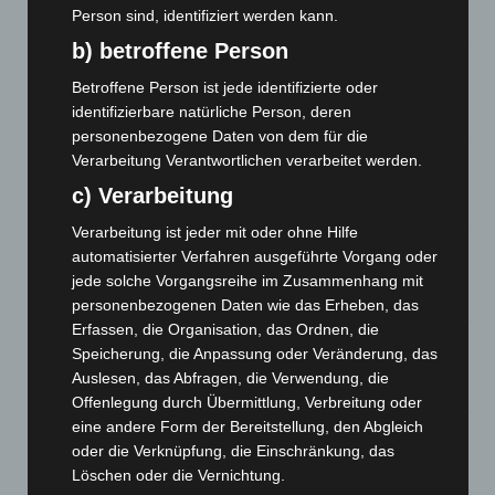
Person sind, identifiziert werden kann.
7. August 2026
b) betroffene Person
Hannover: Erste Tigermücken-Population in Niedersachsen
Betroffene Person ist jede identifizierte oder
entdeckt
identifizierbare natürliche Person, deren
7. August 2026
personenbezogene Daten von dem für die
Brand im „Haus der Begegnung“ in Neuwarmbüchen schnell
Verarbeitung Verantwortlichen verarbeitet werden.
eingedämmt
c) Verarbeitung
6. August 2026
Verarbeitung ist jeder mit oder ohne Hilfe
Region Hannover: 21 neue Notfallsanitäter starten beim
automatisierter Verfahren ausgeführte Vorgang oder
Roten Kreuz
jede solche Vorgangsreihe im Zusammenhang mit
5. August 2026
personenbezogenen Daten wie das Erheben, das
Erfassen, die Organisation, das Ordnen, die
Mann läuft mit Hockeyschläger über A7 – Polizei sucht
Speicherung, die Anpassung oder Veränderung, das
Zeugen
Auslesen, das Abfragen, die Verwendung, die
5. August 2026
Offenlegung durch Übermittlung, Verbreitung oder
eine andere Form der Bereitstellung, den Abgleich
Celle: Mensch stirbt bei Bagger-Unfall auf Baustelle
oder die Verknüpfung, die Einschränkung, das
5. August 2026
Löschen oder die Vernichtung.