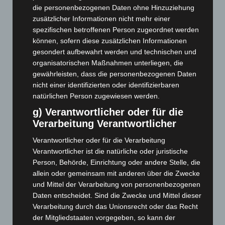
August 2026
(14)
die personenbezogenen Daten ohne Hinzuziehung
zusätzlicher Informationen nicht mehr einer
Juli 2026
(73)
spezifischen betroffenen Person zugeordnet werden
Juni 2026
(139)
können, sofern diese zusätzlichen Informationen
gesondert aufbewahrt werden und technischen und
Mai 2026
(99)
organisatorischen Maßnahmen unterliegen, die
April 2026
(99)
gewährleisten, dass die personenbezogenen Daten
März 2026
(115)
nicht einer identifizierten oder identifizierbaren
natürlichen Person zugewiesen werden.
Februar 2026
(109)
g) Verantwortlicher oder für die
Januar 2026
(122)
Verarbeitung Verantwortlicher
Dezember 2025
(103)
Verantwortlicher oder für die Verarbeitung
November 2025
(114)
Verantwortlicher ist die natürliche oder juristische
Oktober 2025
(112)
Person, Behörde, Einrichtung oder andere Stelle, die
September 2025
(93)
allein oder gemeinsam mit anderen über die Zwecke
und Mittel der Verarbeitung von personenbezogenen
August 2025
(90)
Daten entscheidet. Sind die Zwecke und Mittel dieser
Juli 2025
(90)
Verarbeitung durch das Unionsrecht oder das Recht
der Mitgliedstaaten vorgegeben, so kann der
Juni 2025
(103)