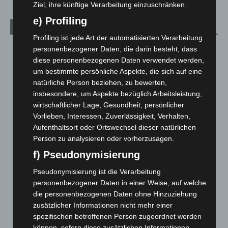
Ziel, ihre künftige Verarbeitung einzuschränken.
e) Profiling
Archiv
Profiling ist jede Art der automatisierten Verarbeitung
August 2026
(12)
personenbezogener Daten, die darin besteht, dass
diese personenbezogenen Daten verwendet werden,
Juli 2026
(73)
um bestimmte persönliche Aspekte, die sich auf eine
Juni 2026
(139)
natürliche Person beziehen, zu bewerten,
insbesondere, um Aspekte bezüglich Arbeitsleistung,
Mai 2026
(99)
wirtschaftlicher Lage, Gesundheit, persönlicher
April 2026
(99)
Vorlieben, Interessen, Zuverlässigkeit, Verhalten,
März 2026
(115)
Aufenthaltsort oder Ortswechsel dieser natürlichen
Person zu analysieren oder vorherzusagen.
Februar 2026
(109)
f) Pseudonymisierung
Januar 2026
(122)
Dezember 2025
(103)
Pseudonymisierung ist die Verarbeitung
personenbezogener Daten in einer Weise, auf welche
November 2025
(114)
die personenbezogenen Daten ohne Hinzuziehung
Oktober 2025
(112)
zusätzlicher Informationen nicht mehr einer
spezifischen betroffenen Person zugeordnet werden
September 2025
(93)
können, sofern diese zusätzlichen Informationen