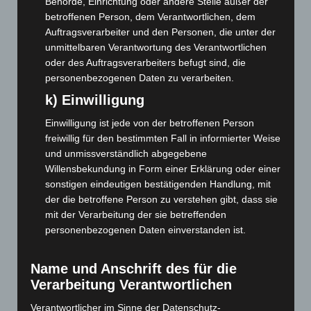
Behörde, Einrichtung oder andere Stelle außer der
Februar 2023
(154)
betroffenen Person, dem Verantwortlichen, dem
Januar 2023
(140)
Auftragsverarbeiter und den Personen, die unter der
unmittelbaren Verantwortung des Verantwortlichen
Dezember 2022
(130)
oder des Auftragsverarbeiters befugt sind, die
November 2022
(167)
personenbezogenen Daten zu verarbeiten.
Oktober 2022
(166)
k) Einwilligung
September 2022
(205)
Einwilligung ist jede von der betroffenen Person
August 2022
(166)
freiwillig für den bestimmten Fall in informierter Weise
und unmissverständlich abgegebene
Juli 2022
(133)
Willensbekundung in Form einer Erklärung oder einer
Juni 2022
(167)
sonstigen eindeutigen bestätigenden Handlung, mit
Mai 2022
(177)
der die betroffene Person zu verstehen gibt, dass sie
mit der Verarbeitung der sie betreffenden
April 2022
(198)
personenbezogenen Daten einverstanden ist.
März 2022
(221)
Februar 2022
(189)
Name und Anschrift des für die
Januar 2022
(190)
Verarbeitung Verantwortlichen
Dezember 2021
(204)
Verantwortlicher im Sinne der Datenschutz-