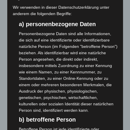
entdeckt
Wir verwenden in dieser Datenschutzerklärung unter
7. August 2026
anderem die folgenden Begriffe:
Brand im „Haus der Begegnung“ in Neuwarmbüchen schnell
a) personenbezogene Daten
eingedämmt
Personenbezogene Daten sind alle Informationen,
6. August 2026
die sich auf eine identifizierte oder identifizierbare
Region Hannover: 21 neue Notfallsanitäter starten beim
natürliche Person (im Folgenden "betroffene Person")
Roten Kreuz
beziehen. Als identifizierbar wird eine natürliche
5. August 2026
Person angesehen, die direkt oder indirekt,
insbesondere mittels Zuordnung zu einer Kennung
Mann läuft mit Hockeyschläger über A7 – Polizei sucht
wie einem Namen, zu einer Kennnummer, zu
Zeugen
Standortdaten, zu einer Online-Kennung oder zu
5. August 2026
einem oder mehreren besonderen Merkmalen, die
Ausdruck der physischen, physiologischen,
Celle: Mensch stirbt bei Bagger-Unfall auf Baustelle
genetischen, psychischen, wirtschaftlichen,
5. August 2026
kulturellen oder sozialen Identität dieser natürlichen
Person sind, identifiziert werden kann.
Gasleitung bei McDonald’s-Umbau in Langenhagen
b) betroffene Person
beschädigt
5. August 2026
Betroffene Person ist jede identifizierte oder