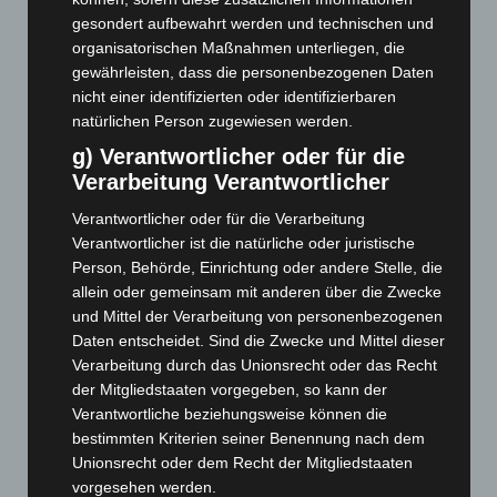
August 2025
(90)
gesondert aufbewahrt werden und technischen und
Juli 2025
(90)
organisatorischen Maßnahmen unterliegen, die
gewährleisten, dass die personenbezogenen Daten
Juni 2025
(103)
nicht einer identifizierten oder identifizierbaren
Mai 2025
(112)
natürlichen Person zugewiesen werden.
April 2025
(88)
g) Verantwortlicher oder für die
März 2025
(111)
Verarbeitung Verantwortlicher
Februar 2025
(96)
Verantwortlicher oder für die Verarbeitung
Januar 2025
(88)
Verantwortlicher ist die natürliche oder juristische
Person, Behörde, Einrichtung oder andere Stelle, die
Dezember 2024
(89)
allein oder gemeinsam mit anderen über die Zwecke
November 2024
(94)
und Mittel der Verarbeitung von personenbezogenen
Daten entscheidet. Sind die Zwecke und Mittel dieser
Oktober 2024
(93)
Verarbeitung durch das Unionsrecht oder das Recht
September 2024
(112)
der Mitgliedstaaten vorgegeben, so kann der
August 2024
(107)
Verantwortliche beziehungsweise können die
bestimmten Kriterien seiner Benennung nach dem
Juli 2024
(89)
Unionsrecht oder dem Recht der Mitgliedstaaten
Juni 2024
(107)
vorgesehen werden.