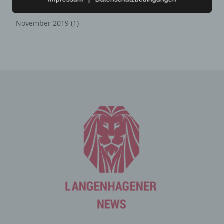
Zahlreiche Internetseiten und Server verwenden
Juli 2020
(1)
Cookies. Viele Cookies enthalten eine sogenannte
November 2019
(1)
Cookie-ID. Eine Cookie-ID ist eine eindeutige Kennung
des Cookies. Sie besteht aus einer Zeichenfolge, durch
welche Internetseiten und Server dem konkreten
Internetbrowser zugeordnet werden können, in dem das
Cookie gespeichert wurde. Dies ermöglicht es den
besuchten Internetseiten und Servern, den individuellen
Browser der betroffenen Person von anderen
Internetbrowsern, die andere Cookies enthalten, zu
unterscheiden. Ein bestimmter Internetbrowser kann
über die eindeutige Cookie-ID wiedererkannt und
identifiziert werden.
Durch den Einsatz von Cookies kann den Nutzern dieser
Internetseite nutzerfreundlichere Services bereitstellen,
die ohne die Cookie-Setzung nicht möglich wären.
Mittels eines Cookies können die Informationen und
Angebote auf unserer Internetseite im Sinne des
Benutzers optimiert werden. Cookies ermöglichen uns,
wie bereits erwähnt, die Benutzer unserer Internetseite