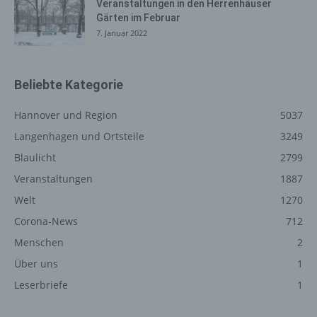
Internetbrowsern möglich. Deaktiviert die betroffene
Veranstaltungen in den Herrenhäuser
Person die Setzung von Cookies in dem genutzten
Gärten im Februar
Internetbrowser, sind unter Umständen nicht alle
7. Januar 2022
Funktionen unserer Internetseite vollumfänglich nutzbar.
Erfassung von allgemeinen Daten
Beliebte Kategorie
und Informationen
Hannover und Region
5037
Die Internetseite erfasst mit jedem Aufruf der
Langenhagen und Ortsteile
3249
Internetseite durch eine betroffene Person oder ein
automatisiertes System eine Reihe von allgemeinen
Blaulicht
2799
Daten und Informationen. Diese allgemeinen Daten und
Veranstaltungen
1887
Informationen werden in den Logfiles des Servers
Welt
1270
gespeichert. Erfasst werden können die (1) verwendeten
Browsertypen und Versionen, (2) das vom zugreifenden
Corona-News
712
System verwendete Betriebssystem, (3) die
Menschen
2
Internetseite, von welcher ein zugreifendes System auf
Über uns
1
unsere Internetseite gelangt (sogenannte Referrer), (4)
die Unterwebseiten, welche über ein zugreifendes
Leserbriefe
1
System auf unserer Internetseite angesteuert werden,
(5) das Datum und die Uhrzeit eines Zugriffs auf die