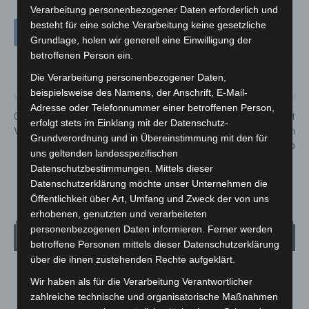
Verarbeitung personenbezogener Daten erforderlich und
besteht für eine solche Verarbeitung keine gesetzliche
Grundlage, holen wir generell eine Einwilligung der
betroffenen Person ein.
Die Verarbeitung personenbezogener Daten,
beispielsweise des Namens, der Anschrift, E-Mail-
Vorheriger Artikel
Nächster Artikel
Adresse oder Telefonnummer einer betroffenen Person,
Gut zu wissen –
Müll und Glasscherben – Stadt
erfolgt stets im Einklang mit der Datenschutz-
Verbrauchertipp
baut Unterstände auf dem
Grundverordnung und in Übereinstimmung mit den für
IKEP ab
uns geltenden landesspezifischen
Datenschutzbestimmungen. Mittels dieser
Datenschutzerklärung möchte unser Unternehmen die
Öffentlichkeit über Art, Umfang und Zweck der von uns
erhobenen, genutzten und verarbeiteten
personenbezogenen Daten informieren. Ferner werden
Wetter
betroffene Personen mittels dieser Datenschutzerklärung
über die ihnen zustehenden Rechte aufgeklärt.
LANGENHAGEN
Wir haben als für die Verarbeitung Verantwortlicher
Überwiegend Bewölkt
zahlreiche technische und organisatorische Maßnahmen