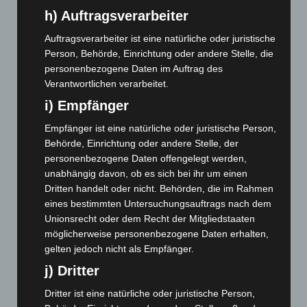
Mai 2024
(149)
h) Auftragsverarbeiter
April 2024
(102)
Auftragsverarbeiter ist eine natürliche oder juristische
März 2024
(103)
Person, Behörde, Einrichtung oder andere Stelle, die
Februar 2024
(103)
personenbezogene Daten im Auftrag des
Verantwortlichen verarbeitet.
Januar 2024
(111)
i) Empfänger
Dezember 2023
(130)
Empfänger ist eine natürliche oder juristische Person,
November 2023
(130)
Behörde, Einrichtung oder andere Stelle, der
Oktober 2023
(114)
personenbezogene Daten offengelegt werden,
September 2023
(133)
unabhängig davon, ob es sich bei ihr um einen
Dritten handelt oder nicht. Behörden, die im Rahmen
August 2023
(134)
eines bestimmten Untersuchungsauftrags nach dem
Juli 2023
(118)
Unionsrecht oder dem Recht der Mitgliedstaaten
Juni 2023
(142)
möglicherweise personenbezogene Daten erhalten,
gelten jedoch nicht als Empfänger.
Mai 2023
(139)
j) Dritter
April 2023
(155)
Dritter ist eine natürliche oder juristische Person,
März 2023
(174)