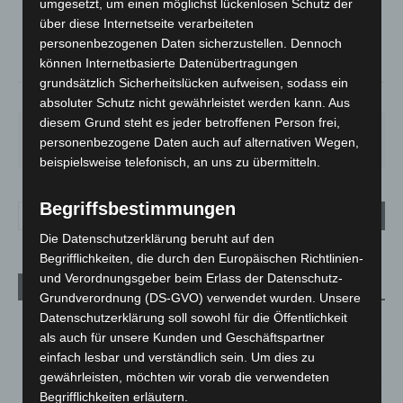
umgesetzt, um einen möglichst lückenlosen Schutz der
°
15.5
°
C
13.9
über diese Internetseite verarbeiteten
personenbezogenen Daten sicherzustellen. Dennoch
°
13.3
können Internetbasierte Datenübertragungen
grundsätzlich Sicherheitslücken aufweisen, sodass ein
90%
1m/s
84%
absoluter Schutz nicht gewährleistet werden kann. Aus
diesem Grund steht es jeder betroffenen Person frei,
SA.
SO.
MO.
DI.
MI.
personenbezogene Daten auch auf alternativen Wegen,
27
°
34
°
27
°
23
°
20
°
beispielsweise telefonisch, an uns zu übermitteln.
Begriffsbestimmungen
Die Datenschutzerklärung beruht auf den
Begrifflichkeiten, die durch den Europäischen Richtlinien-
und Verordnungsgeber beim Erlass der Datenschutz-
Aktuelle Beiträge
Grundverordnung (DS-GVO) verwendet wurden. Unsere
Datenschutzerklärung soll sowohl für die Öffentlichkeit
Niedersachsen: Feuerwehrkräfte kehren nach
als auch für unsere Kunden und Geschäftspartner
Waldbrandeinsatz aus Spanien zurück
einfach lesbar und verständlich sein. Um dies zu
7. August 2026
gewährleisten, möchten wir vorab die verwendeten
Hannover: Erste Tigermücken-Population in Niedersachsen
Begrifflichkeiten erläutern.