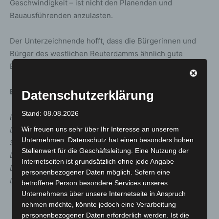
Geschwindigkeit – ist nicht den Planenden und
Bauausführenden anzulasten.
Der Unterzeichnende hofft, dass die Bürgerinnen und
Bürger des westlichen Reuterdamms ähnlich gute
Erfahrungen machen werden.
Bernhard Döhner, Langenhagen
Datenschutzerklärung
Stand: 08.08.2026
Hinweis:
Wir freuen uns sehr über Ihr Interesse an unserem
Leserbriefe stellen nicht die Meinung der Redaktion dar.
Unternehmen. Datenschutz hat einen besonders hohen
Sie müssen namentlich gekennzeichnet sein.
Stellenwert für die Geschäftsleitung. Eine Nutzung der
Die Redaktion behält sich vor, Leserbriefe zu kürzen.
Internetseiten ist grundsätzlich ohne jede Angabe
Ein Recht auf die Veröffentlichung zugesandter
personenbezogener Daten möglich. Sofern eine
Lesermeinungen beseht grundsätzlich nicht.
betroffene Person besondere Services unseres
Unternehmens über unsere Internetseite in Anspruch
nehmen möchte, könnte jedoch eine Verarbeitung
personenbezogener Daten erforderlich werden. Ist die