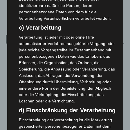
identifizierbare natürliche Person, deren
Anklage nach Abschaltung von „Archetyp Market“ erhoben
personenbezogene Daten von dem für die
3. August 2026
Verarbeitung Verantwortlichen verarbeitet werden.
c) Verarbeitung
Verarbeitung ist jeder mit oder ohne Hilfe
Kategorien
automatisierter Verfahren ausgeführte Vorgang oder
jede solche Vorgangsreihe im Zusammenhang mit
Blaulicht
2.799
personenbezogenen Daten wie das Erheben, das
Corona-News
712
Erfassen, die Organisation, das Ordnen, die
Hannover und Region
5.037
Speicherung, die Anpassung oder Veränderung, das
Auslesen, das Abfragen, die Verwendung, die
Langenhagen und Ortsteile
3.250
Offenlegung durch Übermittlung, Verbreitung oder
Leserbriefe
1
eine andere Form der Bereitstellung, den Abgleich
oder die Verknüpfung, die Einschränkung, das
Menschen
2
Löschen oder die Vernichtung.
Über uns
1
d) Einschränkung der Verarbeitung
Veranstaltungen
1.887
Einschränkung der Verarbeitung ist die Markierung
Welt
1.270
gespeicherter personenbezogener Daten mit dem