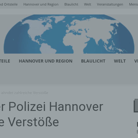
d Ortsteile
Hannover und Region
Blaulicht
Welt
Veranstaltungen
Mens
EILE
HANNOVER UND REGION
BLAULICHT
WELT
V
r ahndet zahlreiche Verstöße
er Polizei Hannover
e Verstöße