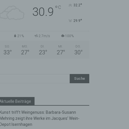
°
32.2
°
C
30.9
°
29.9
21%
2.7m/s
100%
SO.
MO.
DI.
MI.
DO.
33
°
27
°
23
°
27
°
30
°
Aktuelle Beiträge
Kunst trifft Weingenuss: Barbara-Susann
Mehring zeigt ihre Werke im Jacques’ Wein-
Depot Isernhagen