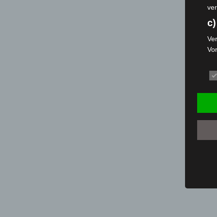
ver
c)
Ver
Vo
pe
da
das
ode
die
d
Ein
per
ei
e)
Pro
Da
wer