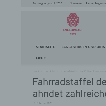
Sonntag, August 9, 2026
Startseite
Langenhagen un
Langenhagener
News
STARTSEITE
LANGENHAGEN UND ORTST
MEHR
Start
Blaulicht
Fahrradstaffel der Polizei Hannove
Fahrradstaffel d
ahndet zahlreich
3. Februar 2023