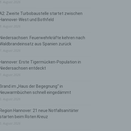
8. August 2026
A2: Zweite Turbobaustelle startet zwischen
Hannover-West und Bothfeld
8. August 2026
Niedersachsen: Feuerwehrkräfte kehren nach
Waldbrandeinsatz aus Spanien zurück
7. August 2026
Hannover: Erste Tigermücken-Population in
Niedersachsen entdeckt
7. August 2026
Brand im „Haus der Begegnung“ in
Neuwarmbüchen schnell eingedämmt
6. August 2026
Region Hannover: 21 neue Notfallsanitäter
starten beim Roten Kreuz
5. August 2026