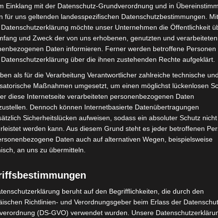
im Einklang mit der Datenschutz-Grundverordnung und in Übereinstim
n für uns geltenden landesspezifischen Datenschutzbestimmungen. Mit
 Datenschutzerklärung möchte unser Unternehmen die Öffentlichkeit ü
mfang und Zweck der von uns erhobenen, genutzten und verarbeiteten
enbezogenen Daten informieren. Ferner werden betroffene Personen 
 Datenschutzerklärung über die ihnen zustehenden Rechte aufgeklärt.
ben als für die Verarbeitung Verantwortlicher zahlreiche technische un
isatorische Maßnahmen umgesetzt, um einen möglichst lückenlosen S
er diese Internetseite verarbeiteten personenbezogenen Daten
Nächster Artikel
zustellen. Dennoch können Internetbasierte Datenübertragungen
ätzlich Sicherheitslücken aufweisen, sodass ein absoluter Schutz nicht
Soforthilfe auch für die VHS Langenhagen
leistet werden kann. Aus diesem Grund steht es jeder betroffenen Pe
personenbezogene Daten auch auf alternativen Wegen, beispielsweise
nisch, an uns zu übermitteln.
riffsbestimmungen
tenschutzerklärung beruht auf den Begrifflichkeiten, die durch den
ischen Richtlinien- und Verordnungsgeber beim Erlass der Datenschut
verordnung (DS-GVO) verwendet wurden. Unsere Datenschutzerklärun