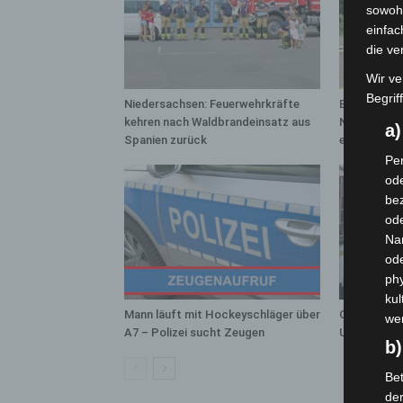
sowohl
einfac
die ve
Wir ve
Begrif
Niedersachsen: Feuerwehrkräfte
Brand im „H
kehren nach Waldbrandeinsatz aus
Neuwarmbüc
a
Spanien zurück
eingedämm
Per
ode
bez
ode
Na
od
phy
kul
Mann läuft mit Hockeyschläger über
Celle: Mens
we
A7 – Polizei sucht Zeugen
Unfall auf B
b)
Bet
de