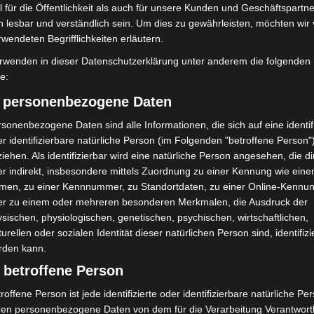
 für die Öffentlichkeit als auch für unsere Kunden und Geschäftspartne
h lesbar und verständlich sein. Um dies zu gewährleisten, möchten wir
rwendeten Begrifflichkeiten erläutern.
rwenden in dieser Datenschutzerklärung unter anderem die folgenden
fe:
aus der Begegnung“ in
Region Hannover: 21 neue
hen schnell
Notfallsanitäter starten beim Roten
) personenbezogene Daten
t
Kreuz
sonenbezogene Daten sind alle Informationen, die sich auf eine identifi
r identifizierbare natürliche Person (im Folgenden "betroffene Person"
iehen. Als identifizierbar wird eine natürliche Person angesehen, die di
r indirekt, insbesondere mittels Zuordnung zu einer Kennung wie ein
men, zu einer Kennnummer, zu Standortdaten, zu einer Online-Kennu
er zu einem oder mehreren besonderen Merkmalen, die Ausdruck der
sischen, physiologischen, genetischen, psychischen, wirtschaftlichen,
turellen oder sozialen Identität dieser natürlichen Person sind, identifizi
ch stirbt bei Bagger-
Gasleitung bei McDonald’s-Umbau in
rden kann.
austelle
Langenhagen beschädigt
 betroffene Person
roffene Person ist jede identifizierte oder identifizierbare natürliche Pe
ren personenbezogene Daten von dem für die Verarbeitung Verantwort