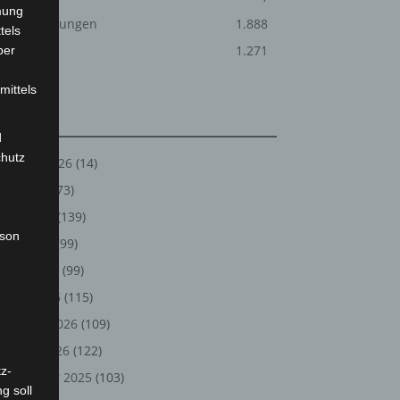
mung
Veranstaltungen
1.888
tels
Welt
1.271
ber
mittels
Archiv
d
chutz
August 2026
(14)
Juli 2026
(73)
Juni 2026
(139)
rson
Mai 2026
(99)
April 2026
(99)
März 2026
(115)
Februar 2026
(109)
Januar 2026
(122)
z-
Dezember 2025
(103)
g soll