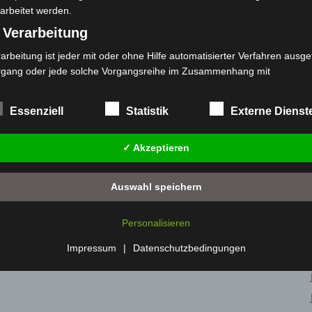
arbeitet werden.
 Verarbeitung
arbeitung ist jeder mit oder ohne Hilfe automatisierter Verfahren ausge
rgang oder jede solche Vorgangsreihe im Zusammenhang mit
rsonenbezogenen Daten wie das Erheben, das Erfassen, die Organisat
s Ordnen, die Speicherung, die Anpassung oder Veränderung, das Aus
Essenziell
Statistik
Externe Dienst
 Abfragen, die Verwendung, die Offenlegung durch Übermittlung, Verb
r eine andere Form der Bereitstellung, den Abgleich oder die Verknüp
✓ Akzeptieren
 Einschränkung, das Löschen oder die Vernichtung.
) Einschränkung der Verarbeitung
Auswahl speichern
schränkung der Verarbeitung ist die Markierung gespeicherter
sonenbezogener Daten mit dem Ziel, ihre künftige Verarbeitung
Personalisieren
nzuschränken.
 Profiling
Impressum
|
Datenschutzbedingungen
filing ist jede Art der automatisierten Verarbeitung personenbezogener
ten, die darin besteht, dass diese personenbezogenen Daten verwend
den, um bestimmte persönliche Aspekte, die sich auf eine natürliche 