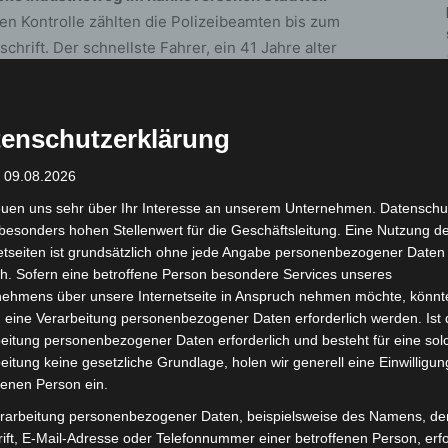
n Kontrolle zählten die Polizeibeamten bis zum
hrift. Der schnellste Fahrer, ein 41 Jahre alter
ilometern pro Stunde ab und verstieß damit deutlich
enschutzerklärung
 Kontrolle fielen unterschiedlich aus: Mehrere
rteten die Aktion im Sinne der Verkehrssicherheit.
: 09.08.2026
on der Vorschrift nichts gewusst zu haben. In jeden
euen uns sehr über Ihr Interesse an unserem Unternehmen. Datenschu
s 70 Euro zahlen, zudem erhalten sie einen Punkt im
besonders hohen Stellenwert für die Geschäftsleitung. Eine Nutzung d
etseiten ist grundsätzlich ohne jede Angabe personenbezogener Daten
h. Sofern eine betroffene Person besondere Services unseres
nehmens über unsere Internetseite in Anspruch nehmen möchte, könnt
verstoß für einen 45-jährigen Albaner, der in einem
 eine Verarbeitung personenbezogener Daten erforderlich werden. Ist 
r der Polizei mit einem gefälschten Führerschein aus
eitung personenbezogener Daten erforderlich und besteht für eine sol
chland auf. Der Mann wurde nach Rücksprache mit der
eitung keine gesetzliche Grundlage, holen wir generell eine Einwilligun
ntrollstelle vorläufig festgenommen. Ihn erwartet
fenen Person ein.
haltes, verbotener Arbeitsaufnahme im Inland,
rarbeitung personenbezogener Daten, beispielsweise des Namens, de
lschung auch die Vorführung vor einem Haftrichter.
ift, E-Mail-Adresse oder Telefonnummer einer betroffenen Person, erfo