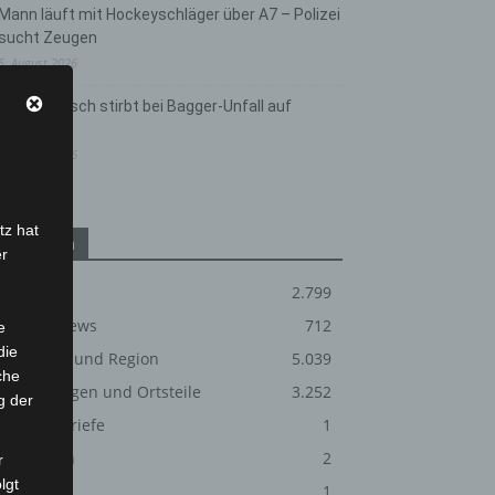
Mann läuft mit Hockeyschläger über A7 – Polizei
sucht Zeugen
5. August 2026
Celle: Mensch stirbt bei Bagger-Unfall auf
Baustelle
5. August 2026
tz hat
Kategorien
er
Blaulicht
2.799
Corona-News
712
e
die
Hannover und Region
5.039
che
Langenhagen und Ortsteile
3.252
g der
Leserbriefe
1
Menschen
2
r
lgt
Über uns
1