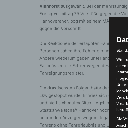
Vinnhorst
ausgewählt. Bei der mehrstündige
Freitagvormittag 25 Verstöße gegen die Vorsc
Hannoveraner, bog mit seinem MAN mit 39 K
gegen die Vorschrift.
Dat
Die Reaktionen der ertappten Fahrer auf die
Personen sahen ihre Fehler ein und befürwo
Stand
Andere wiederum gaben unter anderem an, v
Wir fr
Fall müssen die Fahrer wegen des Verstoße
einen 
Intern
Fahreignungsregister.
möglic
Unter
Die drastischsten Folgen hatte der Verkehrs
jedoch
Lkw gestoppt wurde. Er wies sich gegenübe
Verarb
und hielt sich mutmaßlich illegal in Deuts
Verarb
Staatsanwaltschaft Hannover noch an der Ko
betrof
neben den Anzeigen wegen illegalen Aufent
Die Ve
Fahrens ohne Fahrerlaubnis und Urkundenfä
Anschr