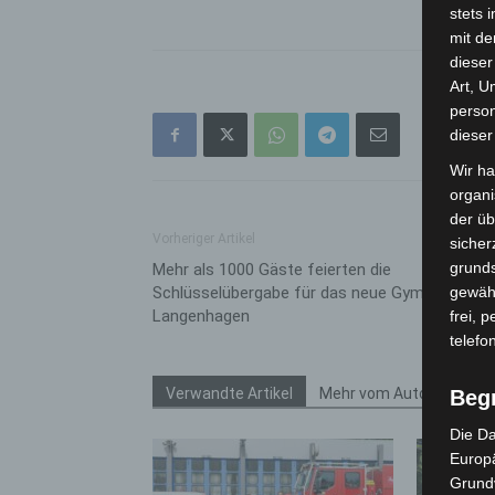
stets 
mit de
dieser
Art, U
person
dieser
Wir ha
organ
der üb
Vorheriger Artikel
sicher
grunds
Mehr als 1000 Gäste feierten die
Schlüsselübergabe für das neue Gymnasium
gewähr
Langenhagen
frei, 
telefo
Verwandte Artikel
Mehr vom Autor
Beg
Die Da
Europä
Grund