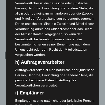
Langenhagen und Ortsteile
3.252
Verantwortlicher ist die natürliche oder juristische
Leserbriefe
1
Person, Behörde, Einrichtung oder andere Stelle, die
allein oder gemeinsam mit anderen über die Zwecke
Menschen
2
und Mittel der Verarbeitung von personenbezogenen
Über uns
1
Daten entscheidet. Sind die Zwecke und Mittel dieser
Veranstaltungen
1.888
Verarbeitung durch das Unionsrecht oder das Recht
der Mitgliedstaaten vorgegeben, so kann der
Welt
1.271
Verantwortliche beziehungsweise können die
bestimmten Kriterien seiner Benennung nach dem
Unionsrecht oder dem Recht der Mitgliedstaaten
vorgesehen werden.
Archiv
h) Auftragsverarbeiter
August 2026
(14)
Auftragsverarbeiter ist eine natürliche oder juristische
Juli 2026
(73)
Person, Behörde, Einrichtung oder andere Stelle, die
Juni 2026
(139)
personenbezogene Daten im Auftrag des
Verantwortlichen verarbeitet.
Mai 2026
(99)
i) Empfänger
April 2026
(99)
März 2026
(115)
Empfänger ist eine natürliche oder juristische Person,