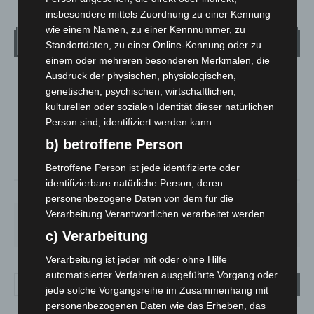
insbesondere mittels Zuordnung zu einer Kennung
wie einem Namen, zu einer Kennnummer, zu
Wetter
Standortdaten, zu einer Online-Kennung oder zu
einem oder mehreren besonderen Merkmalen, die
Ausdruck der physischen, physiologischen,
LANGENHAGEN
genetischen, psychischen, wirtschaftlichen,
Klarer Himmel
kulturellen oder sozialen Identität dieser natürlichen
°
Person sind, identifiziert werden kann.
21.1
°
C
20.3
b) betroffene Person
°
20.1
Betroffene Person ist jede identifizierte oder
identifizierbare natürliche Person, deren
59%
1.8m/s
5%
personenbezogene Daten von dem für die
Verarbeitung Verantwortlichen verarbeitet werden.
SO.
MO.
DI.
MI.
DO.
33
°
27
°
24
°
27
°
31
°
c) Verarbeitung
Verarbeitung ist jeder mit oder ohne Hilfe
automatisierter Verfahren ausgeführte Vorgang oder
jede solche Vorgangsreihe im Zusammenhang mit
personenbezogenen Daten wie das Erheben, das