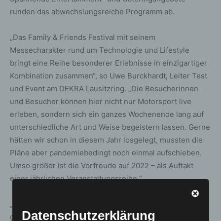
runden das abwechslungsreiche Programm ab.
„Das Family & Friends Festival mit seinem
Messecharakter rund um Technologie und Lifestyle
bringt eine Reihe besonderer Erlebnisse in einzigartiger
Kombination zusammen“, so Uwe Burckhardt, Leiter Test
und Event am DEKRA Lausitzring. „Die Besucherinnen
und Besucher können hier nicht nur Motorsport live
erleben, sondern sich ein ganzes Wochenende lang auf
unterschiedliche Art und Weise begeistern lassen. Gerne
hätten wir schon in diesem Jahr losgelegt, mussten die
Pläne aber pandemiebedingt noch einmal aufschieben.
Umso größer ist die Vorfreude auf 2022 – als Auftakt
einer jährlichen Veranstaltungsreihe.“
„Beim Family & Friends Festival handelt es sich um ein
Datenschutzerklärung
ganz neues Eventformat, wir freuen uns auf die