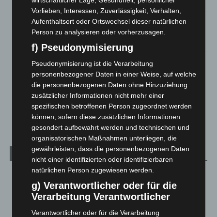
6. August 2026
Vorlieben, Interessen, Zuverlässigkeit, Verhalten,
Region Hannover: 21 neue Notfallsanitäter starten beim
Aufenthaltsort oder Ortswechsel dieser natürlichen
Roten Kreuz
Person zu analysieren oder vorherzusagen.
5. August 2026
f) Pseudonymisierung
Mann läuft mit Hockeyschläger über A7 – Polizei sucht
Pseudonymisierung ist die Verarbeitung
Zeugen
personenbezogener Daten in einer Weise, auf welche
5. August 2026
die personenbezogenen Daten ohne Hinzuziehung
zusätzlicher Informationen nicht mehr einer
Celle: Mensch stirbt bei Bagger-Unfall auf Baustelle
spezifischen betroffenen Person zugeordnet werden
5. August 2026
können, sofern diese zusätzlichen Informationen
gesondert aufbewahrt werden und technischen und
organisatorischen Maßnahmen unterliegen, die
gewährleisten, dass die personenbezogenen Daten
Kategorien
nicht einer identifizierten oder identifizierbaren
natürlichen Person zugewiesen werden.
Blaulicht
2.799
g) Verantwortlicher oder für die
Corona-News
712
Verarbeitung Verantwortlicher
Hannover und Region
5.039
Verantwortlicher oder für die Verarbeitung