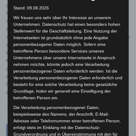
gemeinsame Umsetzung mit unserem langjährigen
Stand: 09.08.2026
Partner DEKRA“, sagt ADAC Motorsportchef Thomas
Wir freuen uns sehr über Ihr Interesse an unserem
Voss. „Wir sprechen mit dem Festival die ganze Familie
Unternehmen. Datenschutz hat einen besonders hohen
an – von Klein bis Groß. Dabei steht das Erleben im
Stellenwert für die Geschäftsleitung. Eine Nutzung der
Vordergrund. Weitere Details zu den einzelnen Highlights
Internetseiten ist grundsätzlich ohne jede Angabe
personenbezogener Daten möglich. Sofern eine
des Family & Friends Festival 2022 werden wir in den
betroffene Person besondere Services unseres
kommenden Monaten veröffentlichen. Bei unseren
Unternehmens über unsere Internetseite in Anspruch
Motorsport-Events wollen wir zukünftig neue Wege
nehmen möchte, könnte jedoch eine Verarbeitung
gehen, uns breiter aufstellen und neue Zielgruppen
personenbezogener Daten erforderlich werden. Ist die
begeistern. Als Leuchtturmprojekt ist das Family &
Verarbeitung personenbezogener Daten erforderlich und
Friends Festival ein erster Schritt, neue Eventformate zu
besteht für eine solche Verarbeitung keine gesetzliche
Grundlage, holen wir generell eine Einwilligung der
entwickeln.“
betroffenen Person ein.
Die Verarbeitung personenbezogener Daten,
beispielsweise des Namens, der Anschrift, E-Mail-
Adresse oder Telefonnummer einer betroffenen Person,
erfolgt stets im Einklang mit der Datenschutz-
Grundverordnung und in Übereinstimmung mit den für