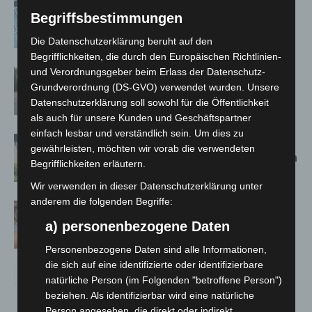
Anklage nach Abschaltung von
Begriffsbestimmungen
„Archetyp Market“ erhoben
Die Datenschutzerklärung beruht auf den
Begrifflichkeiten, die durch den Europäischen Richtlinien-
und Verordnungsgeber beim Erlass der Datenschutz-
Hannover: Polizei stoppt 166
Grundverordnung (DS-GVO) verwendet wurden. Unsere
Trunkenheitsfahrten bei
Datenschutzerklärung soll sowohl für die Öffentlichkeit
Großkontrolle
als auch für unsere Kunden und Geschäftspartner
einfach lesbar und verständlich sein. Um dies zu
Schwarz Digits und Zscaler starten
gewährleisten, möchten wir vorab die verwendeten
souveräne Cloud-Sicherheitsplattform
Begrifflichkeiten erläutern.
für Europa
Wir verwenden in dieser Datenschutzerklärung unter
anderem die folgenden Begriffe:
Warn-App: Jeder Zweite weiß nach
Handy-Warnung nicht, was zu tun ist
a) personenbezogene Daten
Personenbezogene Daten sind alle Informationen,
die sich auf eine identifizierte oder identifizierbare
natürliche Person (im Folgenden "betroffene Person")
beziehen. Als identifizierbar wird eine natürliche
Person angesehen, die direkt oder indirekt,