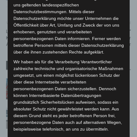
uns geltenden landesspezifischen
Datenschutzbestimmungen. Mittels dieser
Datenschutzerklärung möchte unser Unternehmen die
Vorheriger Artikel
Nächster Artikel
Öffentlichkeit über Art, Umfang und Zweck der von uns
Lkw erfasst Cabrio auf
Erste „(Bio) Regio-Challenge“
erhobenen, genutzten und verarbeiteten
Kreuzung mit ausgefallener
in der Region Hannover
personenbezogenen Daten informieren. Ferner werden
Ampelanlage
beginnt am 13. September
betroffene Personen mittels dieser Datenschutzerklärung
über die ihnen zustehenden Rechte aufgeklärt.
Wir haben als für die Verarbeitung Verantwortlicher
Verwandte Artikel
Mehr vom Autor
zahlreiche technische und organisatorische Maßnahmen
umgesetzt, um einen möglichst lückenlosen Schutz der
A2: Zweite Turbobaustelle startet
über diese Internetseite verarbeiteten
zwischen Hannover-West und
personenbezogenen Daten sicherzustellen. Dennoch
Bothfeld
können Internetbasierte Datenübertragungen
grundsätzlich Sicherheitslücken aufweisen, sodass ein
absoluter Schutz nicht gewährleistet werden kann. Aus
Niedersachsen: Feuerwehrkräfte
diesem Grund steht es jeder betroffenen Person frei,
kehren nach Waldbrandeinsatz aus
personenbezogene Daten auch auf alternativen Wegen,
Spanien zurück
beispielsweise telefonisch, an uns zu übermitteln.