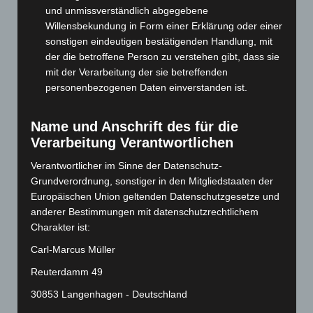
November 2024
(94)
und unmissverständlich abgegebene
Willensbekundung in Form einer Erklärung oder einer
Oktober 2024
(93)
sonstigen eindeutigen bestätigenden Handlung, mit
September 2024
(112)
der die betroffene Person zu verstehen gibt, dass sie
August 2024
(107)
mit der Verarbeitung der sie betreffenden
personenbezogenen Daten einverstanden ist.
Juli 2024
(89)
Juni 2024
(107)
Name und Anschrift des für die
Mai 2024
(149)
Verarbeitung Verantwortlichen
April 2024
(102)
Verantwortlicher im Sinne der Datenschutz-
März 2024
(103)
Grundverordnung, sonstiger in den Mitgliedstaaten der
Europäischen Union geltenden Datenschutzgesetze und
Februar 2024
(103)
anderer Bestimmungen mit datenschutzrechtlichem
Januar 2024
(111)
Charakter ist:
Dezember 2023
(130)
Carl-Marcus Müller
November 2023
(130)
Reuterdamm 49
Oktober 2023
(114)
30853 Langenhagen - Deutschland
September 2023
(133)