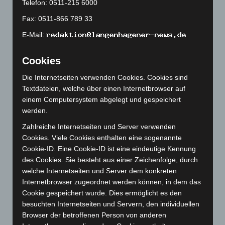
Telefon: 0511-215 6000
August 2023
(134)
Fax: 0511-866 789 33
Juli 2023
(118)
E-Mail:
Juni 2023
(142)
Mai 2023
(139)
Cookies
April 2023
(155)
Die Internetseiten verwenden Cookies. Cookies sind
März 2023
(174)
Textdateien, welche über einen Internetbrowser auf
Februar 2023
(154)
einem Computersystem abgelegt und gespeichert
werden.
Januar 2023
(140)
Zahlreiche Internetseiten und Server verwenden
Dezember 2022
(130)
Cookies. Viele Cookies enthalten eine sogenannte
November 2022
(167)
Cookie-ID. Eine Cookie-ID ist eine eindeutige Kennung
Oktober 2022
(166)
des Cookies. Sie besteht aus einer Zeichenfolge, durch
welche Internetseiten und Server dem konkreten
September 2022
(205)
Internetbrowser zugeordnet werden können, in dem das
August 2022
(166)
Cookie gespeichert wurde. Dies ermöglicht es den
Juli 2022
(133)
besuchten Internetseiten und Servern, den individuellen
Browser der betroffenen Person von anderen
Juni 2022
(167)