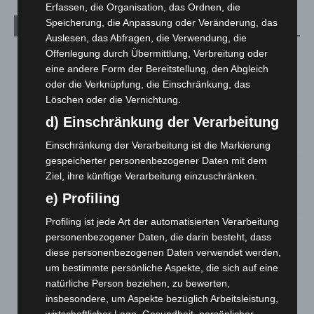
Erfassen, die Organisation, das Ordnen, die
Speicherung, die Anpassung oder Veränderung, das
Aktuelle Beiträge
Auslesen, das Abfragen, die Verwendung, die
Kunst trifft Weingenuss: Barbara-Susann Mehring zeigt ihre
Offenlegung durch Übermittlung, Verbreitung oder
Werke im Jacques’ Wein-Depot Isernhagen
eine andere Form der Bereitstellung, den Abgleich
8. August 2026
oder die Verknüpfung, die Einschränkung, das
Löschen oder die Vernichtung.
A2: Zweite Turbobaustelle startet zwischen Hannover-West
d) Einschränkung der Verarbeitung
und Bothfeld
8. August 2026
Einschränkung der Verarbeitung ist die Markierung
gespeicherter personenbezogener Daten mit dem
Niedersachsen: Feuerwehrkräfte kehren nach
Ziel, ihre künftige Verarbeitung einzuschränken.
Waldbrandeinsatz aus Spanien zurück
e) Profiling
7. August 2026
Profiling ist jede Art der automatisierten Verarbeitung
Hannover: Erste Tigermücken-Population in Niedersachsen
personenbezogener Daten, die darin besteht, dass
entdeckt
diese personenbezogenen Daten verwendet werden,
7. August 2026
um bestimmte persönliche Aspekte, die sich auf eine
natürliche Person beziehen, zu bewerten,
Brand im „Haus der Begegnung“ in Neuwarmbüchen schnell
insbesondere, um Aspekte bezüglich Arbeitsleistung,
eingedämmt
wirtschaftlicher Lage, Gesundheit, persönlicher