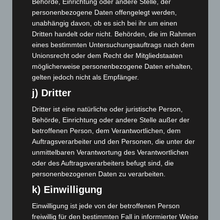
Behörde, Einrichtung oder andere Stelle, der
Februar 2026
(109)
personenbezogene Daten offengelegt werden,
Januar 2026
(122)
unabhängig davon, ob es sich bei ihr um einen
Dritten handelt oder nicht. Behörden, die im Rahmen
Dezember 2025
(103)
eines bestimmten Untersuchungsauftrags nach dem
November 2025
(114)
Unionsrecht oder dem Recht der Mitgliedstaaten
Oktober 2025
(112)
möglicherweise personenbezogene Daten erhalten,
gelten jedoch nicht als Empfänger.
September 2025
(93)
j) Dritter
August 2025
(90)
Juli 2025
(90)
Dritter ist eine natürliche oder juristische Person,
Behörde, Einrichtung oder andere Stelle außer der
Juni 2025
(103)
betroffenen Person, dem Verantwortlichen, dem
Mai 2025
(112)
Auftragsverarbeiter und den Personen, die unter der
April 2025
(88)
unmittelbaren Verantwortung des Verantwortlichen
oder des Auftragsverarbeiters befugt sind, die
März 2025
(111)
personenbezogenen Daten zu verarbeiten.
Februar 2025
(96)
k) Einwilligung
Januar 2025
(88)
Einwilligung ist jede von der betroffenen Person
Dezember 2024
(89)
freiwillig für den bestimmten Fall in informierter Weise