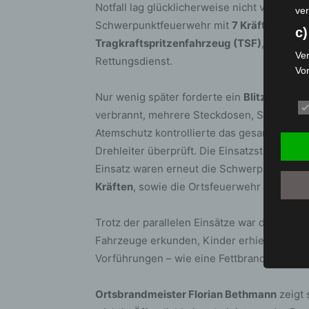
Notfall lag glücklicherweise nicht vor. Im 
ver
Schwerpunktfeuerwehr mit
7 Kräften
, unte
c)
Tragkraftspritzenfahrzeug (TSF)
, einem
H
Ver
Rettungsdienst.
Vo
pe
Nur wenig später forderte ein
Blitzeinschl
da
verbrannt, mehrere Steckdosen, Schalter u
das
ode
Atemschutz kontrollierte das gesamte Gebäu
die
Drehleiter überprüft. Die Einsatzstelle w
d
Einsatz waren erneut die Schwerpunktfeue
Kräften
, sowie die Ortsfeuerwehr Heessel 
Ein
per
Trotz der parallelen Einsätze war der Tag 
ei
Fahrzeuge erkunden, Kinder erhielten eine
e)
Vorführungen – wie eine Fettbrandexplosio
Pro
Da
Ortsbrandmeister Florian Bethmann
zeigt 
wer