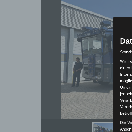
Dat
Stand
Wir fr
einen 
Intern
möglic
Unter
jedoch
Verarb
Verarb
betrof
Ereignisrei
Die Ve
Anschr