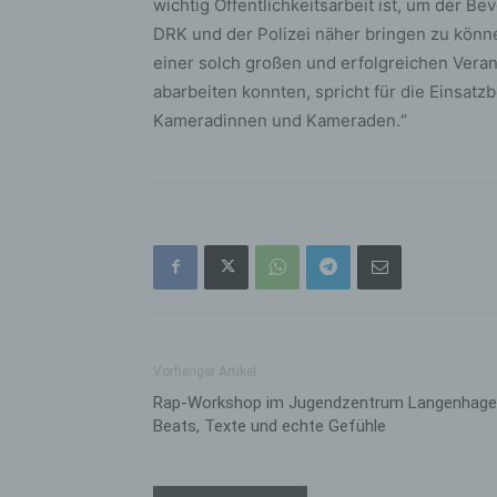
wichtig Öffentlichkeitsarbeit ist, um der 
bez
wir
DRK und der Polizei näher bringen zu könne
Zuv
einer solch großen und erfolgreichen Veran
Pe
abarbeiten konnten, spricht für die Einsatzb
f
Kameradinnen und Kameraden.“
Ps
We
zus
zu
au
unt
ide
g)
Ve
Vorheriger Artikel
Ver
Rap-Workshop im Jugendzentrum Langenhage
ode
Beats, Texte und echte Gefühle
ge
pe
Ver