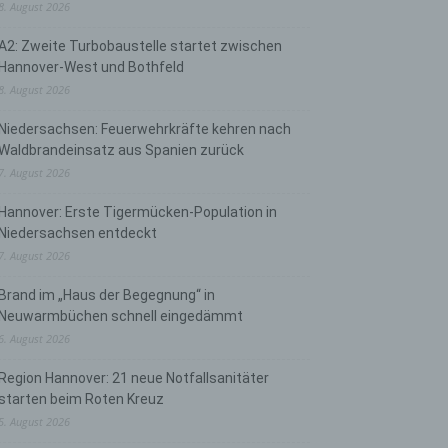
8. August 2026
A2: Zweite Turbobaustelle startet zwischen
Hannover-West und Bothfeld
8. August 2026
Niedersachsen: Feuerwehrkräfte kehren nach
Waldbrandeinsatz aus Spanien zurück
7. August 2026
Hannover: Erste Tigermücken-Population in
Niedersachsen entdeckt
7. August 2026
Brand im „Haus der Begegnung“ in
Neuwarmbüchen schnell eingedämmt
6. August 2026
Region Hannover: 21 neue Notfallsanitäter
starten beim Roten Kreuz
5. August 2026