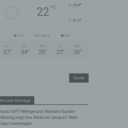
°
24.4
°
C
22
°
21.6
51%
2.2m/s
5%
SA.
SO.
MO.
DI.
MI.
27
°
34
°
28
°
22
°
26
°
Aktuelle Beiträge
Kunst trifft Weingenuss: Barbara-Susann
Mehring zeigt ihre Werke im Jacques’ Wein-
Depot Isernhagen