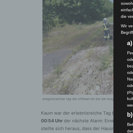
sowohl
einfac
die ve
Wir ve
Begrif
a
Per
ode
bez
ode
Na
od
phy
kul
ereignisreicher tag der offenen tür bei der burgdorfer feue
we
Kaum war der erlebnisreiche Tag beendet und
b)
00:54 Uhr
der nächste Alarm: Eine hilflose
Bet
stellte sich heraus, dass der Hausnotruf v
de