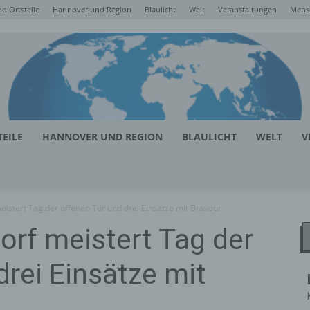
d Ortsteile
Hannover und Region
Blaulicht
Welt
Veranstaltungen
Mens
EILE
HANNOVER UND REGION
BLAULICHT
WELT
V
istert Tag der offenen Tür und drei Einsätze mit Bravour
rf meistert Tag der
drei Einsätze mit