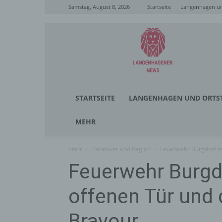
Samstag, August 8, 2026
Startseite
Langenhagen un
Langenhagener
News
STARTSEITE
LANGENHAGEN UND ORTST
MEHR
Start
Hannover und Region
Feuerwehr Burgdorf me
Feuerwehr Burgdo
offenen Tür und 
Bravour