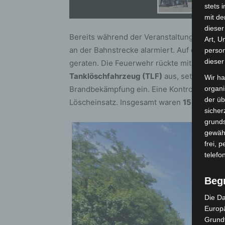
stets 
mit de
dieser
Bereits während der Veranstaltung wurde 
Art, U
an der Bahnstrecke alarmiert. Auf etwa
50–
person
dieser
geraten. Die Feuerwehr rückte mit einem
H
Tanklöschfahrzeug (TLF)
aus, setzte ein C
Wir ha
Brandbekämpfung ein. Eine Kontrolle mit d
organ
der üb
Löscheinsatz. Insgesamt waren
15 Einsatzk
sicher
grunds
gewähr
frei, 
telefo
Beg
Die Da
Europä
Grund