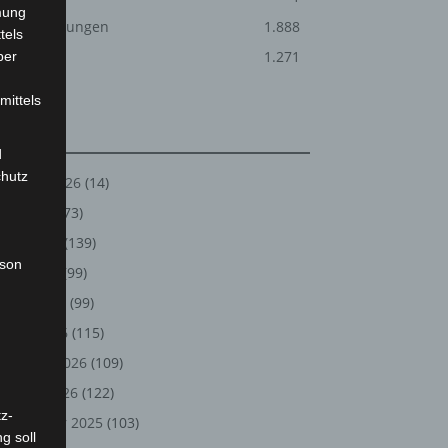
mung
Veranstaltungen
1.888
tels
Welt
1.271
ber
mittels
Archiv
d
chutz
August 2026
(14)
Juli 2026
(73)
Juni 2026
(139)
rson
Mai 2026
(99)
April 2026
(99)
März 2026
(115)
Februar 2026
(109)
Januar 2026
(122)
z-
Dezember 2025
(103)
g soll