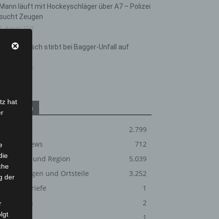
Mann läuft mit Hockeyschläger über A7 – Polizei
sucht Zeugen
5. August 2026
Celle: Mensch stirbt bei Bagger-Unfall auf
Baustelle
5. August 2026
tz hat
Kategorien
er
Blaulicht
2.799
Corona-News
712
e
die
Hannover und Region
5.039
che
Langenhagen und Ortsteile
3.252
g der
Leserbriefe
1
Ereignisreicher Tag der offenen Tür bei der Burgdorfer
Menschen
2
r
lgt
Über uns
1