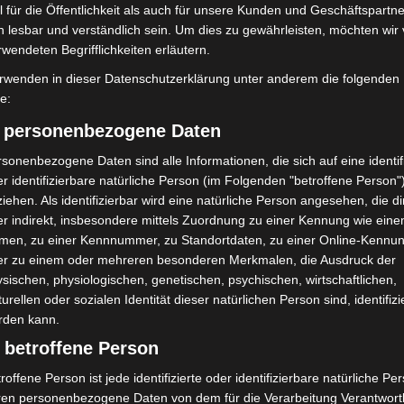
 für die Öffentlichkeit als auch für unsere Kunden und Geschäftspartne
h lesbar und verständlich sein. Um dies zu gewährleisten, möchten wir
rwendeten Begrifflichkeiten erläutern.
rwenden in dieser Datenschutzerklärung unter anderem die folgenden
fe:
) personenbezogene Daten
sonenbezogene Daten sind alle Informationen, die sich auf eine identifi
r identifizierbare natürliche Person (im Folgenden "betroffene Person"
iehen. Als identifizierbar wird eine natürliche Person angesehen, die di
r indirekt, insbesondere mittels Zuordnung zu einer Kennung wie ein
men, zu einer Kennnummer, zu Standortdaten, zu einer Online-Kennu
er zu einem oder mehreren besonderen Merkmalen, die Ausdruck der
sischen, physiologischen, genetischen, psychischen, wirtschaftlichen,
turellen oder sozialen Identität dieser natürlichen Person sind, identifizi
rwehr. – foto: feuerwehr burgdorf
rden kann.
 der Dienst offiziell vorbei, folgte in der Nacht um
 betroffene Person
 Person in einer Wohnung wurde gemeldet. Vor Ort
roffene Person ist jede identifizierte oder identifizierbare natürliche Pe
ersehentlich ausgelöst worden war – ein medizinischer
ren personenbezogene Daten von dem für die Verarbeitung Verantwort