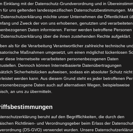
im Einklang mit der Datenschutz-Grundverordnung und in Übereinstim
n für uns geltenden landesspezifischen Datenschutzbestimmungen. Mit
 Datenschutzerklärung möchte unser Unternehmen die Öffentlichkeit ü
die Feuerwehr um
14:01 Uhr
zu einem Böschungsbrand
mfang und Zweck der von uns erhobenen, genutzten und verarbeiteten
60 Quadratmetern
war trockene Vegetation in Brand
enbezogenen Daten informieren. Ferner werden betroffene Personen 
 Datenschutzerklärung über die ihnen zustehenden Rechte aufgeklärt.
ilfeleistungslöschgruppenfahrzeug (HLF)
und einem
-Rohr sowie rund 1.500 Liter Wasser zur
ben als für die Verarbeitung Verantwortlicher zahlreiche technische un
er Wärmebildkamera bestätigte den erfolgreichen
isatorische Maßnahmen umgesetzt, um einen möglichst lückenlosen S
er diese Internetseite verarbeiteten personenbezogenen Daten
räfte
sowie die Polizei beteiligt.
zustellen. Dennoch können Internetbasierte Datenübertragungen
ätzlich Sicherheitslücken aufweisen, sodass ein absoluter Schutz nicht
leistet werden kann. Aus diesem Grund steht es jeder betroffenen Pe
personenbezogene Daten auch auf alternativen Wegen, beispielsweise
nisch, an uns zu übermitteln.
riffsbestimmungen
tenschutzerklärung beruht auf den Begrifflichkeiten, die durch den
ischen Richtlinien- und Verordnungsgeber beim Erlass der Datenschut
verordnung (DS-GVO) verwendet wurden. Unsere Datenschutzerklärun