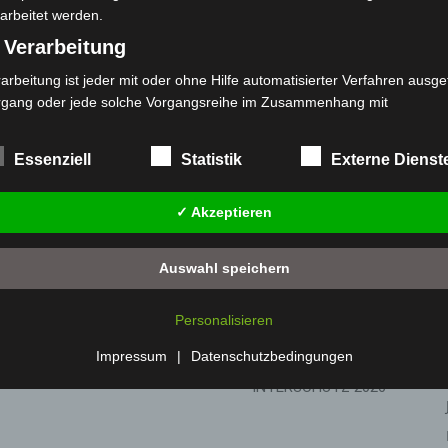
mmers
„100 Jahre Feuerwehr Kolenfeld“ am 18. Juni
arbeitet werden.
. August 2026
. Mit diesen Veranstaltungen möchte die
 Verarbeitung
gen und zugleich den Austausch mit der Bevölkerung
arbeitung ist jeder mit oder ohne Hilfe automatisierter Verfahren ausge
rgang oder jede solche Vorgangsreihe im Zusammenhang mit
rsonenbezogenen Daten wie das Erheben, das Erfassen, die Organisat
s Ordnen, die Speicherung, die Anpassung oder Veränderung, das Aus
Essenziell
Statistik
Externe Dienst
 Abfragen, die Verwendung, die Offenlegung durch Übermittlung, Verb
r eine andere Form der Bereitstellung, den Abgleich oder die Verknüp
✓ Akzeptieren
 Einschränkung, das Löschen oder die Vernichtung.
) Einschränkung der Verarbeitung
Auswahl speichern
schränkung der Verarbeitung ist die Markierung gespeicherter
sonenbezogener Daten mit dem Ziel, ihre künftige Verarbeitung
Nächster Artikel
Personalisieren
nzuschränken.
o
Deutscher Feuerwehrverband (DFV) präsentiert
 Profiling
Impressum
|
Datenschutzbedingungen
sich mit starken Partnern auf der Weltleitmesse
INTERSCHUTZ 2026
filing ist jede Art der automatisierten Verarbeitung personenbezogener
ten, die darin besteht, dass diese personenbezogenen Daten verwend
den, um bestimmte persönliche Aspekte, die sich auf eine natürliche 