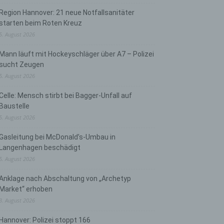
Region Hannover: 21 neue Notfallsanitäter
starten beim Roten Kreuz
5. August 2026
Mann läuft mit Hockeyschläger über A7 – Polizei
sucht Zeugen
5. August 2026
Celle: Mensch stirbt bei Bagger-Unfall auf
Baustelle
5. August 2026
Gasleitung bei McDonald’s-Umbau in
Langenhagen beschädigt
5. August 2026
Anklage nach Abschaltung von „Archetyp
Market“ erhoben
3. August 2026
Hannover: Polizei stoppt 166