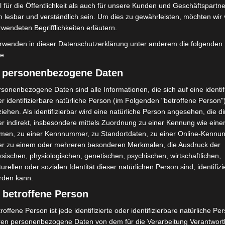
 für die Öffentlichkeit als auch für unsere Kunden und Geschäftspartne
h lesbar und verständlich sein. Um dies zu gewährleisten, möchten wir
rwendeten Begrifflichkeiten erläutern.
rwenden in dieser Datenschutzerklärung unter anderem die folgenden
fe:
) personenbezogene Daten
sonenbezogene Daten sind alle Informationen, die sich auf eine identifi
r identifizierbare natürliche Person (im Folgenden "betroffene Person"
iehen. Als identifizierbar wird eine natürliche Person angesehen, die di
 kolenfeld
r indirekt, insbesondere mittels Zuordnung zu einer Kennung wie ein
men, zu einer Kennnummer, zu Standortdaten, zu einer Online-Kennu
d einiges geboten. Neben spannenden Wettkämpfen
er zu einem oder mehreren besonderen Merkmalen, die Ausdruck der
 und Getränken. Für Kinder steht eine Hüpfburg bereit,
sischen, physiologischen, genetischen, psychischen, wirtschaftlichen,
turellen oder sozialen Identität dieser natürlichen Person sind, identifizi
ttraktiv gestaltet ist.
rden kann.
 betroffene Person
ahr 2026
roffene Person ist jede identifizierte oder identifizierbare natürliche Pe
bereits die Vorbereitungen für weitere Höhepunkte des
ren personenbezogene Daten von dem für die Verarbeitung Verantwort