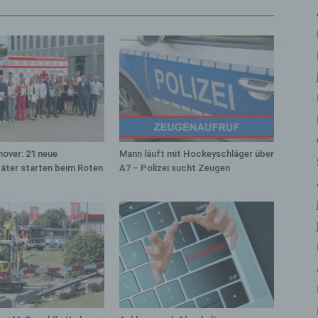
iehen, zu bewerten, insbesondere, um Aspekte bezüglich Arbeitsleistu
tschaftlicher Lage, Gesundheit, persönlicher Vorlieben, Interessen,
erlässigkeit, Verhalten, Aufenthaltsort oder Ortswechsel dieser natürli
rson zu analysieren oder vorherzusagen.
) Pseudonymisierung
eudonymisierung ist die Verarbeitung personenbezogener Daten in ein
ise, auf welche die personenbezogenen Daten ohne Hinzuziehung
ätzlicher Informationen nicht mehr einer spezifischen betroffenen Per
geordnet werden können, sofern diese zusätzlichen Informationen ges
over: 21 neue
Mann läuft mit Hockeyschläger über
fbewahrt werden und technischen und organisatorischen Maßnahmen
täter starten beim Roten
A7 – Polizei sucht Zeugen
erliegen, die gewährleisten, dass die personenbezogenen Daten nicht 
ntifizierten oder identifizierbaren natürlichen Person zugewiesen werde
 Verantwortlicher oder für die Verarbeitung
rantwortlicher
antwortlicher oder für die Verarbeitung Verantwortlicher ist die natürlic
r juristische Person, Behörde, Einrichtung oder andere Stelle, die allei
meinsam mit anderen über die Zwecke und Mittel der Verarbeitung von
rsonenbezogenen Daten entscheidet. Sind die Zwecke und Mittel diese
arbeitung durch das Unionsrecht oder das Recht der Mitgliedstaaten