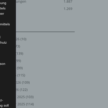
Veranstaltungen
1.887
mung
tels
Welt
1.269
ber
mittels
Archiv
d
August 2026
(10)
chutz
Juli 2026
(73)
Juni 2026
(139)
Mai 2026
(99)
rson
April 2026
(99)
März 2026
(115)
Februar 2026
(109)
Januar 2026
(122)
Dezember 2025
(103)
z-
November 2025
(114)
g soll