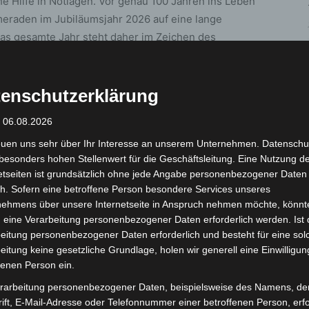
e Hilfe in Notlagen. Vor genau 100 Jahren ins Leben
eraden im Jubiläumsjahr 2026 auf eine lange
 Das gesamte Jahr steht daher im Zeichen des
r.
her Jubiläumsauftakt
enschutzerklärung
: 06.08.2026
et am Samstag, 21. Februar 2026, ab 14 Uhr ein
 der Kolenfelder Winterwettkämpfe. Austragungsort ist
euen uns sehr über Ihr Interesse an unserem Unternehmen. Datenschu
kanal in Kolenfeld.
besonders hohen Stellenwert für die Geschäftsleitung. Eine Nutzung d
etseiten ist grundsätzlich ohne jede Angabe personenbezogener Daten
h. Sofern eine betroffene Person besondere Services unseres
 ein großer Erfolg. „Seit dem letzten Wettkampf
nehmens über unsere Internetseite in Anspruch nehmen möchte, könnt
g und eine Wiederholung angesprochen“, berichtet
 eine Verarbeitung personenbezogener Daten erforderlich werden. Ist 
n wir nun gerne zum Anlass und starten mit vielen
eitung personenbezogener Daten erforderlich und besteht für eine sol
msjahr.“
eitung keine gesetzliche Grundlage, holen wir generell eine Einwilligun
fenen Person ein.
Pokale
rarbeitung personenbezogener Daten, beispielsweise des Namens, de
ift, E-Mail-Adresse oder Telefonnummer einer betroffenen Person, erfo