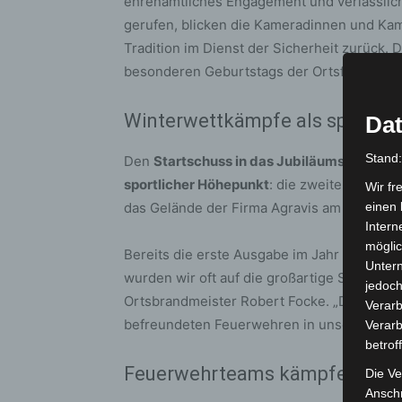
ehrenamtliches Engagement und verlässlich
gerufen, blicken die Kameradinnen und Kam
Tradition im Dienst der Sicherheit zurück.
besonderen Geburtstags der Ortsfeuerweh
Winterwettkämpfe als sportlic
Dat
Stand
Den
Startschuss in das Jubiläumsjahr bild
sportlicher Höhepunkt
: die zweite Auflage
Wir fr
das Gelände der Firma Agravis am Mittelland
einen 
Intern
möglic
Bereits die erste Ausgabe im Jahr 2019 war
Unter
wurden wir oft auf die großartige Stimmun
jedoch
Ortsbrandmeister Robert Focke. „Das nehme
Verarb
befreundeten Feuerwehren in unser Jubiläu
Verarb
betrof
Feuerwehrteams kämpfen um 
Die Ve
Anschr