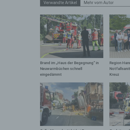
bez
Verwandte Artikel
Mehr vom Autor
wir
Zuv
Pe
f
Ps
We
zus
zu
Brand im „Haus der Begegnung“ in
Region Hann
au
Neuwarmbüchen schnell
Notfallsani
unt
eingedämmt
Kreuz
ide
g)
Ve
Ver
ode
ge
pe
Ver