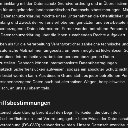
us den Feuerwehren der Stadt Wunstorf sowie aus
im Einklang mit der Datenschutz-Grundverordnung und in Übereinstim
n für uns geltenden landesspezifischen Datenschutzbestimmungen. Mit
er an. In einem dreiteiligen Löschangriff messen sie
 Datenschutzerklärung möchte unser Unternehmen die Öffentlichkeit ü
ehmenden Feuerwehrkameradinnen und
mfang und Zweck der von uns erhobenen, genutzten und verarbeiteten
eiche Zuschauer und eine lebendige
enbezogenen Daten informieren. Ferner werden betroffene Personen 
 Datenschutzerklärung über die ihnen zustehenden Rechte aufgeklärt.
ben als für die Verarbeitung Verantwortlicher zahlreiche technische un
 Familie
isatorische Maßnahmen umgesetzt, um einen möglichst lückenlosen S
er diese Internetseite verarbeiteten personenbezogenen Daten
zustellen. Dennoch können Internetbasierte Datenübertragungen
ätzlich Sicherheitslücken aufweisen, sodass ein absoluter Schutz nicht
leistet werden kann. Aus diesem Grund steht es jeder betroffenen Pe
personenbezogene Daten auch auf alternativen Wegen, beispielsweise
nisch, an uns zu übermitteln.
riffsbestimmungen
tenschutzerklärung beruht auf den Begrifflichkeiten, die durch den
ischen Richtlinien- und Verordnungsgeber beim Erlass der Datenschut
verordnung (DS-GVO) verwendet wurden. Unsere Datenschutzerklärun