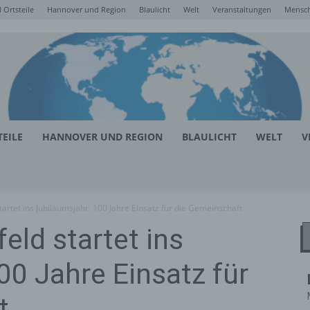
Ortsteile
Hannover und Region
Blaulicht
Welt
Veranstaltungen
Mensc
EILE
HANNOVER UND REGION
BLAULICHT
WELT
V
artet ins Jubiläumsjahr: 100 Jahre Einsatz für die Gemeinschaft
eld startet ins
00 Jahre Einsatz für
t