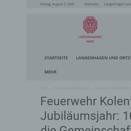
Freitag, August 7, 2026
Startseite
Langenhagen und 
Langenhagener
News
STARTSEITE
LANGENHAGEN UND ORTST
MEHR
Start
Hannover und Region
Feuerwehr Kolenfeld st
Feuerwehr Kolenf
Jubiläumsjahr: 1
die Gemeinschaf