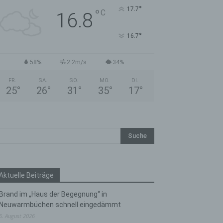
°
17.7
°
C
16.8
°
16.7
58%
2.2m/s
34%
FR.
SA.
SO.
MO.
DI.
25
°
26
°
31
°
35
°
17
°
Aktuelle Beiträge
Brand im „Haus der Begegnung“ in
Neuwarmbüchen schnell eingedämmt
6. August 2026