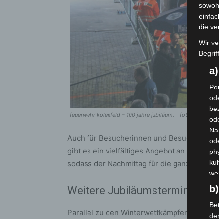
sowohl
einfac
die ve
Wir ve
Begrif
a
Per
ode
bez
feuerwehr kolenfeld – 100 jahre jubiläum. – foto: feuerwehr
ode
Na
Auch für Besucherinnen und Besucher wir
od
gibt es ein vielfältiges Angebot an Speisen
phy
kul
sodass der Nachmittag für die ganze Familie a
we
b)
Weitere Jubiläumstermine im J
Bet
Parallel zu den Winterwettkämpfen laufen 
de