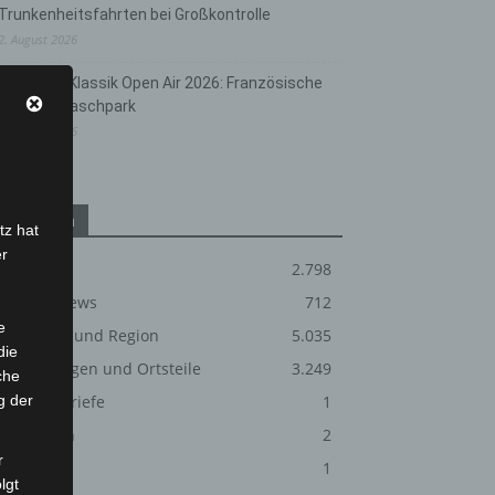
Trunkenheitsfahrten bei Großkontrolle
2. August 2026
Hannover Klassik Open Air 2026: Französische
Oper im Maschpark
2. August 2026
Kategorien
tz hat
er
Blaulicht
2.798
Corona-News
712
e
Hannover und Region
5.035
die
Langenhagen und Ortsteile
3.249
che
g der
Leserbriefe
1
Menschen
2
r
Über uns
1
lgt