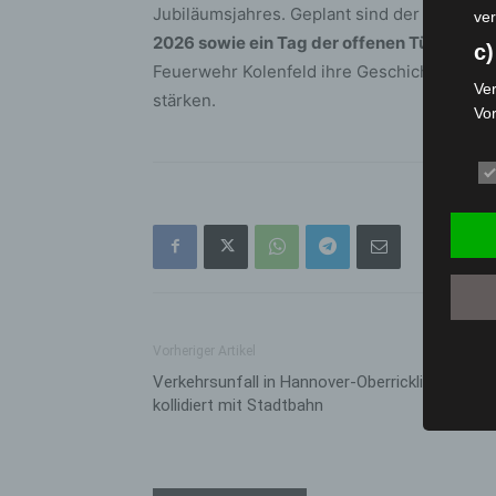
Jubiläumsjahres. Geplant sind der Festko
ver
2026 sowie ein Tag der offenen Tür am 22
c)
Feuerwehr Kolenfeld ihre Geschichte würdi
Ver
stärken.
Vo
pe
da
das
ode
die
d
Ein
per
Vorheriger Artikel
ei
Verkehrsunfall in Hannover-Oberricklingen: Aut
e)
kollidiert mit Stadtbahn
Pro
Da
wer