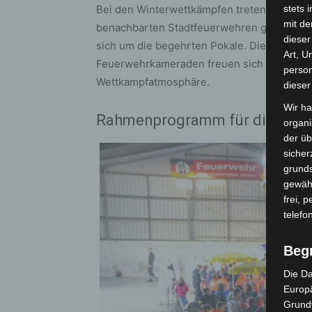
Bei den Winterwettkämpfen treten Teams a
stets 
mit de
benachbarten Stadtfeuerwehren gegeneinand
dieser
sich um die begehrten Pokale. Die teiln
Art, U
Feuerwehrkameraden freuen sich auf zahlr
person
Wettkampfatmosphäre.
dieser
Wir ha
Rahmenprogramm für die ganze
organ
der üb
sicher
grunds
gewähr
frei, 
telefo
Beg
Die Da
Europä
Grund