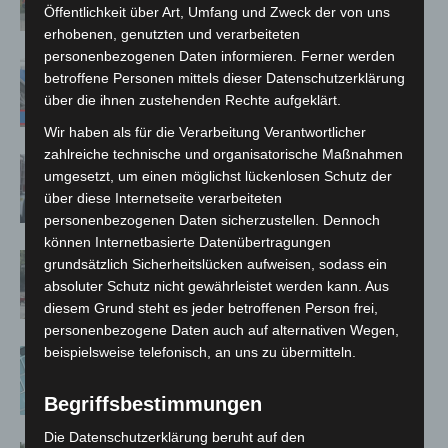
Öffentlichkeit über Art, Umfang und Zweck der von uns
Kreuz
erhobenen, genutzten und verarbeiteten
personenbezogenen Daten informieren. Ferner werden
Mann läuft mit Hockeyschläger über
betroffene Personen mittels dieser Datenschutzerklärung
A7 – Polizei sucht Zeugen
über die ihnen zustehenden Rechte aufgeklärt.
Wir haben als für die Verarbeitung Verantwortlicher
zahlreiche technische und organisatorische Maßnahmen
Celle: Mensch stirbt bei Bagger-Unfall
umgesetzt, um einen möglichst lückenlosen Schutz der
auf Baustelle
über diese Internetseite verarbeiteten
personenbezogenen Daten sicherzustellen. Dennoch
können Internetbasierte Datenübertragungen
Gasleitung bei McDonald’s-Umbau in
grundsätzlich Sicherheitslücken aufweisen, sodass ein
Langenhagen beschädigt
absoluter Schutz nicht gewährleistet werden kann. Aus
diesem Grund steht es jeder betroffenen Person frei,
personenbezogene Daten auch auf alternativen Wegen,
beispielsweise telefonisch, an uns zu übermitteln.
Anklage nach Abschaltung von
„Archetyp Market“ erhoben
Begriffsbestimmungen
Die Datenschutzerklärung beruht auf den