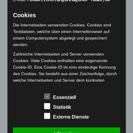
Oktober 2022
(166)
September 2022
(205)
Cookies
August 2022
(166)
Die Internetseiten verwenden Cookies. Cookies sind
Juli 2022
(133)
Textdateien, welche über einen Internetbrowser auf
Juni 2022
(167)
einem Computersystem abgelegt und gespeichert
werden.
Mai 2022
(177)
Zahlreiche Internetseiten und Server verwenden
April 2022
(198)
Cookies. Viele Cookies enthalten eine sogenannte
März 2022
(221)
Cookie-ID. Eine Cookie-ID ist eine eindeutige Kennung
Februar 2022
(189)
des Cookies. Sie besteht aus einer Zeichenfolge, durch
welche Internetseiten und Server dem konkreten
Januar 2022
(190)
Internetbrowser zugeordnet werden können, in dem das
Dezember 2021
(204)
Cookie gespeichert wurde. Dies ermöglicht es den
Essenziell
November 2021
(215)
besuchten Internetseiten und Servern, den individuellen
Browser der betroffenen Person von anderen
Statistik
Oktober 2021
(171)
Internetbrowsern, die andere Cookies enthalten, zu
September 2021
(180)
Externe Dienste
unterscheiden. Ein bestimmter Internetbrowser kann
August 2021
(154)
über die eindeutige Cookie-ID wiedererkannt und
identifiziert werden.