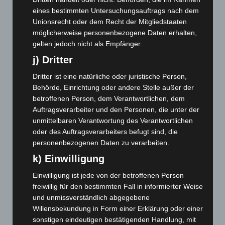
April 2025
(88)
eines bestimmten Untersuchungsauftrags nach dem
März 2025
(111)
Unionsrecht oder dem Recht der Mitgliedstaaten
Februar 2025
(96)
möglicherweise personenbezogene Daten erhalten,
gelten jedoch nicht als Empfänger.
Januar 2025
(88)
j) Dritter
Dezember 2024
(89)
November 2024
(94)
Dritter ist eine natürliche oder juristische Person,
Behörde, Einrichtung oder andere Stelle außer der
Oktober 2024
(93)
betroffenen Person, dem Verantwortlichen, dem
September 2024
(112)
Auftragsverarbeiter und den Personen, die unter der
August 2024
(107)
unmittelbaren Verantwortung des Verantwortlichen
oder des Auftragsverarbeiters befugt sind, die
Juli 2024
(89)
personenbezogenen Daten zu verarbeiten.
Juni 2024
(107)
k) Einwilligung
Mai 2024
(149)
Einwilligung ist jede von der betroffenen Person
April 2024
(102)
freiwillig für den bestimmten Fall in informierter Weise
März 2024
(103)
und unmissverständlich abgegebene
Willensbekundung in Form einer Erklärung oder einer
Februar 2024
(103)
sonstigen eindeutigen bestätigenden Handlung, mit