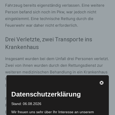
Fahrzeug bereits eigenständig verlassen. Eine weitere
Person befand sich noch im Pkw, war jedoch nicht
eingeklemmt. Eine technische Rettung durch die
Feuerwehr war daher nicht erforderlich.
Drei Verletzte, zwei Transporte ins
Krankenhaus
Insgesamt wurden bei dem Unfall drei Personen verletzt.
Zwei von ihnen wurden durch den Rettungsdienst zur
weiteren medizinischen Behandlung in ein Krankenhaus
transportiert. Zu Art und Schwere der Verletzungen
liegen derzeit keine weiteren Angaben vor.
Datenschutzerklärung
Feuerwehr und Rettungsdienst waren mit insgesamt 11
Stand: 06.08.2026
Fahrzeugen und 32 Einsatzkräften im Einsatz. Weitere
Ermittlungen zum genauen Unfallhergang dauern an.
Wir freuen uns sehr über Ihr Interesse an unserem