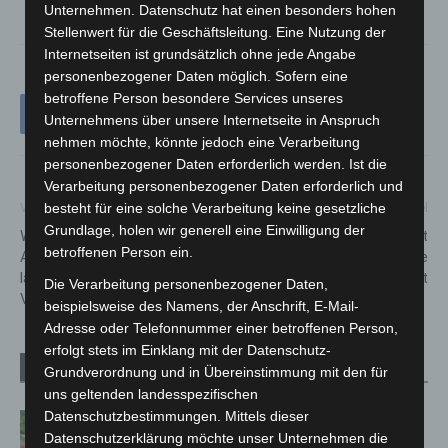
Unternehmen. Datenschutz hat einen besonders hohen
Stellenwert für die Geschäftsleitung. Eine Nutzung der
Internetseiten ist grundsätzlich ohne jede Angabe
personenbezogener Daten möglich. Sofern eine
betroffene Person besondere Services unseres
Unternehmens über unsere Internetseite in Anspruch
nehmen möchte, könnte jedoch eine Verarbeitung
personenbezogener Daten erforderlich werden. Ist die
Verarbeitung personenbezogener Daten erforderlich und
besteht für eine solche Verarbeitung keine gesetzliche
Vorheriger Artikel
Nächster Artikel
Grundlage, holen wir generell eine Einwilligung der
Wunderwelt heimische
Feuerwehr Kolenfeld startet
betroffenen Person ein.
Amphibien: NABU und VHS
ins Jubiläumsjahr: 100 Jahre
laden zu faszinierendem
Einsatz für die Gemeinschaft
Die Verarbeitung personenbezogener Daten,
Vortrag ein
beispielsweise des Namens, der Anschrift, E-Mail-
Adresse oder Telefonnummer einer betroffenen Person,
erfolgt stets im Einklang mit der Datenschutz-
Verwandte Artikel
Mehr vom Autor
Grundverordnung und in Übereinstimmung mit den für
uns geltenden landesspezifischen
Datenschutzbestimmungen. Mittels dieser
Region Hannover: 21 neue
Datenschutzerklärung möchte unser Unternehmen die
Notfallsanitäter starten beim Roten