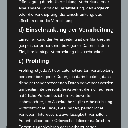
Offenlegung durch Übermittlung, Verbreitung oder
Gasleitung bei McDonald’s-Umbau in Langenhagen
eine andere Form der Bereitstellung, den Abgleich
beschädigt
oder die Verknüpfung, die Einschränkung, das
5. August 2026
Löschen oder die Vernichtung.
d) Einschränkung der Verarbeitung
Anklage nach Abschaltung von „Archetyp Market“ erhoben
3. August 2026
Einschränkung der Verarbeitung ist die Markierung
gespeicherter personenbezogener Daten mit dem
Hannover: Polizei stoppt 166 Trunkenheitsfahrten bei
Ziel, ihre künftige Verarbeitung einzuschränken.
Großkontrolle
2. August 2026
e) Profiling
Profiling ist jede Art der automatisierten Verarbeitung
Hannover Klassik Open Air 2026: Französische Oper im
Maschpark
personenbezogener Daten, die darin besteht, dass
diese personenbezogenen Daten verwendet werden,
2. August 2026
um bestimmte persönliche Aspekte, die sich auf eine
Schwarz Digits und Zscaler starten souveräne Cloud-
natürliche Person beziehen, zu bewerten,
Sicherheitsplattform für Europa
insbesondere, um Aspekte bezüglich Arbeitsleistung,
2. August 2026
wirtschaftlicher Lage, Gesundheit, persönlicher
Vorlieben, Interessen, Zuverlässigkeit, Verhalten,
Aufenthaltsort oder Ortswechsel dieser natürlichen
Person zu analysieren oder vorherzusagen.