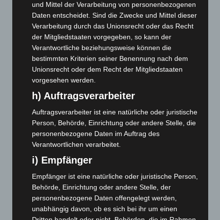
und Mittel der Verarbeitung von personenbezogenen
Juni 2026
(139)
Daten entscheidet. Sind die Zwecke und Mittel dieser
Verarbeitung durch das Unionsrecht oder das Recht
Mai 2026
(99)
der Mitgliedstaaten vorgegeben, so kann der
April 2026
(99)
Verantwortliche beziehungsweise können die
März 2026
(115)
bestimmten Kriterien seiner Benennung nach dem
Unionsrecht oder dem Recht der Mitgliedstaaten
Februar 2026
(109)
vorgesehen werden.
Januar 2026
(122)
h) Auftragsverarbeiter
Dezember 2025
(103)
Auftragsverarbeiter ist eine natürliche oder juristische
November 2025
(114)
Person, Behörde, Einrichtung oder andere Stelle, die
Oktober 2025
(112)
personenbezogene Daten im Auftrag des
Verantwortlichen verarbeitet.
September 2025
(93)
i) Empfänger
August 2025
(90)
Juli 2025
(90)
Empfänger ist eine natürliche oder juristische Person,
Behörde, Einrichtung oder andere Stelle, der
Juni 2025
(103)
personenbezogene Daten offengelegt werden,
Mai 2025
(112)
unabhängig davon, ob es sich bei ihr um einen
Dritten handelt oder nicht. Behörden, die im Rahmen