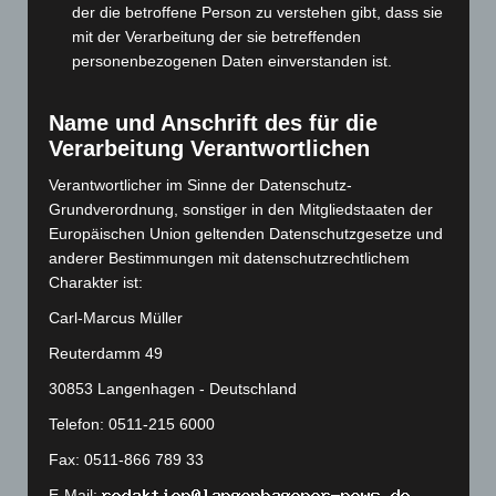
Januar 2024
(111)
der die betroffene Person zu verstehen gibt, dass sie
Dezember 2023
(130)
mit der Verarbeitung der sie betreffenden
personenbezogenen Daten einverstanden ist.
November 2023
(130)
Oktober 2023
(114)
Name und Anschrift des für die
September 2023
(133)
Verarbeitung Verantwortlichen
August 2023
(134)
Verantwortlicher im Sinne der Datenschutz-
Juli 2023
(118)
Grundverordnung, sonstiger in den Mitgliedstaaten der
Juni 2023
(142)
Europäischen Union geltenden Datenschutzgesetze und
anderer Bestimmungen mit datenschutzrechtlichem
Mai 2023
(139)
Charakter ist:
April 2023
(155)
Carl-Marcus Müller
März 2023
(174)
Reuterdamm 49
Februar 2023
(154)
30853 Langenhagen - Deutschland
Januar 2023
(140)
Telefon: 0511-215 6000
Dezember 2022
(130)
Fax: 0511-866 789 33
November 2022
(167)
E-Mail: