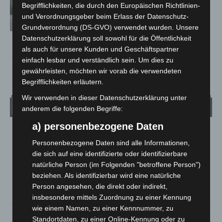
Hannover: Polizei stoppt 166
Begrifflichkeiten, die durch den Europäischen Richtlinien-
Trunkenheitsfahrten bei
und Verordnungsgeber beim Erlass der Datenschutz-
Großkontrolle
Grundverordnung (DS-GVO) verwendet wurden. Unsere
Datenschutzerklärung soll sowohl für die Öffentlichkeit
als auch für unsere Kunden und Geschäftspartner
einfach lesbar und verständlich sein. Um dies zu
gewährleisten, möchten wir vorab die verwendeten
Begrifflichkeiten erläutern.
Wir verwenden in dieser Datenschutzerklärung unter
Wetter
anderem die folgenden Begriffe:
a) personenbezogene Daten
LANGENHAGEN
Personenbezogene Daten sind alle Informationen,
Mäßig Bewölkt
die sich auf eine identifizierte oder identifizierbare
°
20.7
natürliche Person (im Folgenden "betroffene Person")
°
C
19.5
beziehen. Als identifizierbar wird eine natürliche
°
18.8
Person angesehen, die direkt oder indirekt,
insbesondere mittels Zuordnung zu einer Kennung
wie einem Namen, zu einer Kennnummer, zu
68%
4m/s
50%
Standortdaten, zu einer Online-Kennung oder zu