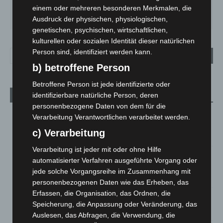
einem oder mehreren besonderen Merkmalen, die
DO.
FR.
SA.
SO.
MO.
29
°
24
°
27
°
31
°
31
°
Ausdruck der physischen, physiologischen,
genetischen, psychischen, wirtschaftlichen,
kulturellen oder sozialen Identität dieser natürlichen
Person sind, identifiziert werden kann.
b) betroffene Person
Betroffene Person ist jede identifizierte oder
identifizierbare natürliche Person, deren
Aktuelle Beiträge
personenbezogene Daten von dem für die
Region Hannover: 21 neue Notfallsanitäter starten beim
Verarbeitung Verantwortlichen verarbeitet werden.
Roten Kreuz
c) Verarbeitung
5. August 2026
Verarbeitung ist jeder mit oder ohne Hilfe
Mann läuft mit Hockeyschläger über A7 – Polizei sucht
automatisierter Verfahren ausgeführte Vorgang oder
Zeugen
jede solche Vorgangsreihe im Zusammenhang mit
5. August 2026
personenbezogenen Daten wie das Erheben, das
Erfassen, die Organisation, das Ordnen, die
Celle: Mensch stirbt bei Bagger-Unfall auf Baustelle
Speicherung, die Anpassung oder Veränderung, das
5. August 2026
Auslesen, das Abfragen, die Verwendung, die