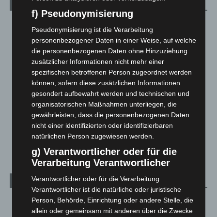
Kategorien
f) Pseudonymisierung
Blaulicht
2.797
Pseudonymisierung ist die Verarbeitung
Corona-News
712
personenbezogener Daten in einer Weise, auf welche
die personenbezogenen Daten ohne Hinzuziehung
Hannover und Region
5.034
zusätzlicher Informationen nicht mehr einer
Langenhagen und Ortsteile
3.249
spezifischen betroffenen Person zugeordnet werden
Leserbriefe
1
können, sofern diese zusätzlichen Informationen
gesondert aufbewahrt werden und technischen und
Menschen
2
organisatorischen Maßnahmen unterliegen, die
Über uns
1
gewährleisten, dass die personenbezogenen Daten
Veranstaltungen
1.887
nicht einer identifizierten oder identifizierbaren
natürlichen Person zugewiesen werden.
Welt
1.269
g) Verantwortlicher oder für die
Verarbeitung Verantwortlicher
Verantwortlicher oder für die Verarbeitung
Archiv
Verantwortlicher ist die natürliche oder juristische
Person, Behörde, Einrichtung oder andere Stelle, die
August 2026
(9)
allein oder gemeinsam mit anderen über die Zwecke
Juli 2026
(73)