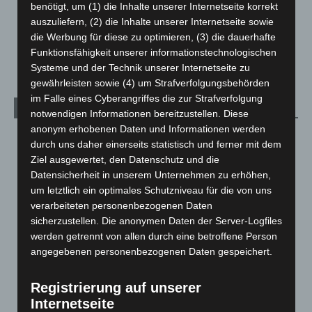
benötigt, um (1) die Inhalte unserer Internetseite korrekt
Über uns
1
auszuliefern, (2) die Inhalte unserer Internetseite sowie
Veranstaltungen
1.889
die Werbung für diese zu optimieren, (3) die dauerhafte
Welt
1.272
Funktionsfähigkeit unserer informationstechnologischen
Systeme und der Technik unserer Internetseite zu
gewährleisten sowie (4) um Strafverfolgungsbehörden
im Falle eines Cyberangriffes die zur Strafverfolgung
Archiv
notwendigen Informationen bereitzustellen. Diese
anonym erhobenen Daten und Informationen werden
August 2026
(15)
durch uns daher einerseits statistisch und ferner mit dem
Juli 2026
(73)
Ziel ausgewertet, den Datenschutz und die
Datensicherheit in unserem Unternehmen zu erhöhen,
Juni 2026
(139)
um letztlich ein optimales Schutzniveau für die von uns
Mai 2026
(99)
verarbeiteten personenbezogenen Daten
April 2026
(99)
sicherzustellen. Die anonymen Daten der Server-Logfiles
werden getrennt von allen durch eine betroffene Person
März 2026
(115)
angegebenen personenbezogenen Daten gespeichert.
Februar 2026
(109)
Januar 2026
(122)
Registrierung auf unserer
Internetseite
Dezember 2025
(103)