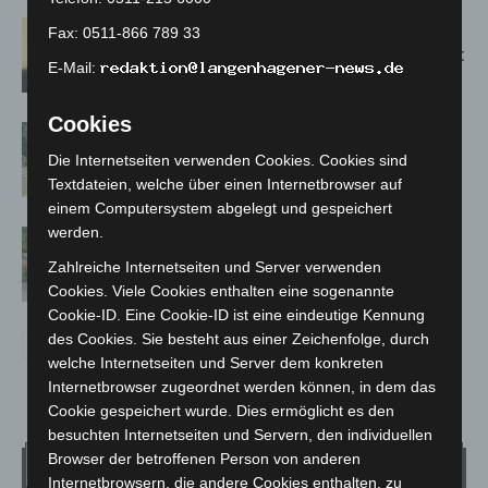
Hannover: Erste Tigermücken-
Fax: 0511-866 789 33
Population in Niedersachsen entdeckt
E-Mail:
Cookies
Brand im „Haus der Begegnung“ in
Neuwarmbüchen schnell eingedämmt
Die Internetseiten verwenden Cookies. Cookies sind
Textdateien, welche über einen Internetbrowser auf
einem Computersystem abgelegt und gespeichert
werden.
Region Hannover: 21 neue
Notfallsanitäter starten beim Roten
Zahlreiche Internetseiten und Server verwenden
Kreuz
Cookies. Viele Cookies enthalten eine sogenannte
Cookie-ID. Eine Cookie-ID ist eine eindeutige Kennung
des Cookies. Sie besteht aus einer Zeichenfolge, durch
welche Internetseiten und Server dem konkreten
Internetbrowser zugeordnet werden können, in dem das
Cookie gespeichert wurde. Dies ermöglicht es den
besuchten Internetseiten und Servern, den individuellen
Browser der betroffenen Person von anderen
Wetter
Internetbrowsern, die andere Cookies enthalten, zu