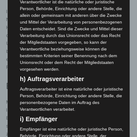
Verantwortlicher ist die natürliche oder juristische
Person, Behörde, Einrichtung oder andere Stelle, die
Im Jahr 2017 beschloss der Rat zwar mehrheitlich den
allein oder gemeinsam mit anderen über die Zwecke
Neubau, dieser wurde jedoch zunächst aus Gründen der
und Mittel der Verarbeitung von personenbezogenen
Haushaltskonsolidierung zurückgestellt. Erst nachdem
Daten entscheidet. Sind die Zwecke und Mittel dieser
die Unfallkasse Anfang 2023 intervenierte und die
Verarbeitung durch das Unionsrecht oder das Recht
der Mitgliedstaaten vorgegeben, so kann der
Unterbringung eines der Löschfahrzeuge am Altstandort
Verantwortliche beziehungsweise können die
beanstandet wurde, wurde der Weg für das Projekt
bestimmten Kriterien seiner Benennung nach dem
endgültig frei gemacht. Ursprünglich war eine
Unionsrecht oder dem Recht der Mitgliedstaaten
Fertigstellung bereits für Ende 2025 vorgesehen.
vorgesehen werden.
h) Auftragsverarbeiter
Einordnung
Auftragsverarbeiter ist eine natürliche oder juristische
Person, Behörde, Einrichtung oder andere Stelle, die
Mit dem Baustart wird ein über Jahre vorbereitetes
personenbezogene Daten im Auftrag des
Verantwortlichen verarbeitet.
Infrastrukturprojekt nun umgesetzt, das die
Einsatzfähigkeit der Feuerwehr Godshorn nachhaltig
i) Empfänger
stärken soll. Gleichzeitig zeigt der lange Zeitraum
Empfänger ist eine natürliche oder juristische Person,
zwischen ersten konkreten Bedarfsfeststellungen und
Behörde, Einrichtung oder andere Stelle, der