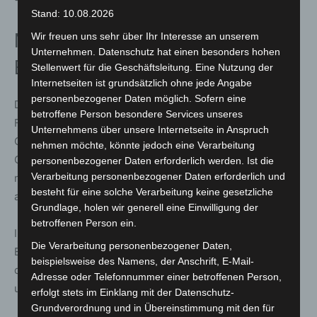
Stand: 10.08.2026
Modernes Feuerwehrhaus für
Wir freuen uns sehr über Ihr Interesse an unserem
Unternehmen. Datenschutz hat einen besonders hohen
Einsatz und Ausbildung
Stellenwert für die Geschäftsleitung. Eine Nutzung der
Internetseiten ist grundsätzlich ohne jede Angabe
personenbezogener Daten möglich. Sofern eine
Der Neubau soll die Bedingungen für die Freiwillige
betroffene Person besondere Services unseres
Feuerwehr Godshorn sowie die städtische
Unternehmens über unsere Internetseite in Anspruch
Gefahrenabwehr insgesamt verbessern. Das bisherige
nehmen möchte, könnte jedoch eine Verarbeitung
Gebäude war sowohl räumlich als auch technisch nicht
personenbezogener Daten erforderlich werden. Ist die
Verarbeitung personenbezogener Daten erforderlich und
mehr ausreichend und entsprach nicht mehr den
besteht für eine solche Verarbeitung keine gesetzliche
aktuellen Anforderungen.
Grundlage, holen wir generell eine Einwilligung der
betroffenen Person ein.
Insbesondere die zunehmende Größe moderner
Die Verarbeitung personenbezogener Daten,
Einsatzfahrzeuge machte den Neubau erforderlich, da
beispielsweise des Namens, der Anschrift, E-Mail-
diese am bisherigen Standort nicht mehr sicher
Adresse oder Telefonnummer einer betroffenen Person,
untergebracht werden konnten.
erfolgt stets im Einklang mit der Datenschutz-
Grundverordnung und in Übereinstimmung mit den für