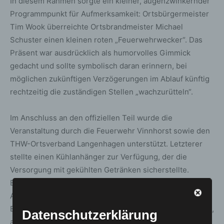
In diesem Rahmen sorgte ein kleiner, augenzwinkernder
Programmpunkt für Aufmerksamkeit: Ortsbürgermeister
Tim Wook überreichte Ortsbrandmeister Michael
Schuster einen kleinen roten „Feuerwehrwecker“. Das
Präsent war ausdrücklich als humorvolles Gimmick
gedacht und sollte symbolisch daran erinnern, bei
möglichen zukünftigen Verzögerungen im Ablauf künftig
rechtzeitig die zuständigen Stellen „wachzurütteln“.
Im Anschluss an den offiziellen Teil wurde die
Veranstaltung durch die Feuerwehr Vinnhorst sowie den
THW-Ortsverband Langenhagen unterstützt. Letzterer
stellte einen Kühlanhänger zur Verfügung, der die
Versorgung mit gekühlten Getränken sicherstellte.
Ergänzend wurde ein vielfältiges gastronomisches
Angebot bereitgestellt, das neben Suppen, belegten
Brötchen, den sommerlichen Temperaturen ntsprechend,
Datenschutzerklärung
auch einen stark frequentierten Eiswagen umfasste.