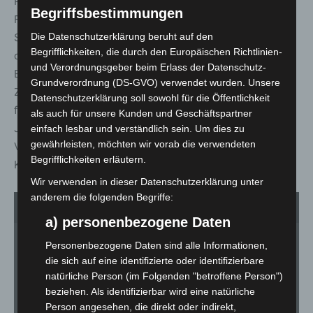
Projekts für die Stadt: „Mit dem Neubau des
Begriffsbestimmungen
Feuerwehrgerätehauses Godshorn investieren wir in die
Sicherheit unserer Stadt. Das neue Gebäude schafft
Die Datenschutzerklärung beruht auf den
Begrifflichkeiten, die durch den Europäischen Richtlinien-
optimale Bedingungen für die ehrenamtlichen
und Verordnungsgeber beim Erlass der Datenschutz-
Einsatzkräfte der Ortsfeuerwehr, stärkt die
Grundverordnung (DS-GVO) verwendet wurden. Unsere
Zusammenarbeit mit anderen Wehren und bietet Raum
Datenschutzerklärung soll sowohl für die Öffentlichkeit
für die Nachwuchsarbeit von Kinder- und
als auch für unsere Kunden und Geschäftspartner
Jugendfeuerwehr. Damit schaffen wir die
einfach lesbar und verständlich sein. Um dies zu
gewährleisten, möchten wir vorab die verwendeten
Voraussetzungen für einen leistungsfähigen Brand- und
Begrifflichkeiten erläutern.
Katastrophenschutz, auch über Godshorn hinaus.“
Wir verwenden in dieser Datenschutzerklärung unter
anderem die folgenden Begriffe:
1
von 18
a) personenbezogene Daten
Personenbezogene Daten sind alle Informationen,
die sich auf eine identifizierte oder identifizierbare
natürliche Person (im Folgenden "betroffene Person")
beziehen. Als identifizierbar wird eine natürliche
Person angesehen, die direkt oder indirekt,