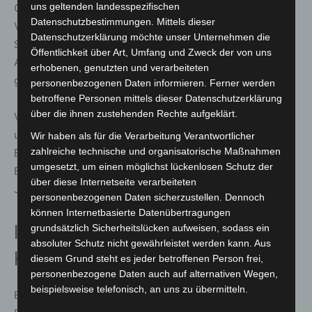
uns geltenden landesspezifischen
Geplant ist ein funktionales Gebäude mit Fahrzeughalle,
Datenschutzbestimmungen. Mittels dieser
Verwaltungs- und Sozialbereichen sowie
Datenschutzerklärung möchte unser Unternehmen die
Schulungsräumen. Damit sollen Einsatzbereitschaft,
Öffentlichkeit über Art, Umfang und Zweck der von uns
Ausbildung und Nachwuchsarbeit gleichermaßen
erhobenen, genutzten und verarbeiteten
gestärkt werden.
personenbezogenen Daten informieren. Ferner werden
betroffene Personen mittels dieser Datenschutzerklärung
über die ihnen zustehenden Rechte aufgeklärt.
Vorgesehen sind unter anderem moderne Schulungs-
und Gruppenräume, Aufenthalts- und
Wir haben als für die Verarbeitung Verantwortlicher
zahlreiche technische und organisatorische Maßnahmen
Bereitschaftsbereiche, Funktionsräume für die
umgesetzt, um einen möglichst lückenlosen Schutz der
Einsatznachbereitung sowie Flächen für Kinder- und
über diese Internetseite verarbeiteten
Jugendfeuerwehr.
personenbezogenen Daten sicherzustellen. Dennoch
können Internetbasierte Datenübertragungen
Investition in den Brand- und
grundsätzlich Sicherheitslücken aufweisen, sodass ein
absoluter Schutz nicht gewährleistet werden kann. Aus
Katastrophenschutz
diesem Grund steht es jeder betroffenen Person frei,
personenbezogene Daten auch auf alternativen Wegen,
beispielsweise telefonisch, an uns zu übermitteln.
Bürgermeister Mirko Heuer betonte die Bedeutung des