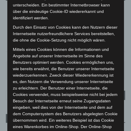
unterscheiden. Ein bestimmter Internetbrowser kann
LANGENHAGEN
über die eindeutige Cookie-ID wiedererkannt und
identifiziert werden.
Überwiegend Bewölkt
°
Durch den Einsatz von Cookies kann den Nutzern dieser
24.5
°
C
23.5
Internetseite nutzerfreundlichere Services bereitstellen,
°
die ohne die Cookie-Setzung nicht möglich wären.
22.2
Mittels eines Cookies können die Informationen und
Angebote auf unserer Internetseite im Sinne des
53%
1.3m/s
72%
Benutzers optimiert werden. Cookies ermöglichen uns,
MO.
DI.
MI.
DO.
FR.
wie bereits erwähnt, die Benutzer unserer Internetseite
27
°
25
°
26
°
30
°
34
°
wiederzuerkennen. Zweck dieser Wiedererkennung ist
es, den Nutzern die Verwendung unserer Internetseite
zu erleichtern. Der Benutzer einer Internetseite, die
Cookies verwendet, muss beispielsweise nicht bei jedem
Besuch der Internetseite erneut seine Zugangsdaten
eingeben, weil dies von der Internetseite und dem auf
dem Computersystem des Benutzers abgelegten Cookie
Aktuelle Beiträge
übernommen wird. Ein weiteres Beispiel ist das Cookie
eines Warenkorbes im Online-Shop. Der Online-Shop