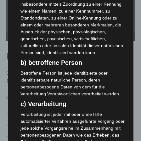
insbesondere mittels Zuordnung zu einer Kennung
wie einem Namen, zu einer Kennnummer, zu
Standortdaten, zu einer Online-Kennung oder zu
einem oder mehreren besonderen Merkmalen, die
Ausdruck der physischen, physiologischen,
Feuerwehr Godshorn - 1. Spatenstich - Neues Feuerwehrhaus an der Dieter-Liedkte-
Fe
Straße in Godshorn. - © Carl-Marcus Müller
St
genetischen, psychischen, wirtschaftlichen,
kulturellen oder sozialen Identität dieser natürlichen
Person sind, identifiziert werden kann.
Kennzahlen und Zeitplan
b) betroffene Person
Das Bauprojekt ist mit einem Investitionsvolumen von
Betroffene Person ist jede identifizierte oder
identifizierbare natürliche Person, deren
11,44 Millionen Euro veranschlagt.
personenbezogene Daten von dem für die
Verarbeitung Verantwortlichen verarbeitet werden.
Die wichtigsten Eckdaten im Überblick:
c) Verarbeitung
Grundstücksgröße: 5.868 Quadratmeter
Verarbeitung ist jeder mit oder ohne Hilfe
automatisierter Verfahren ausgeführte Vorgang oder
7 Stellplätze in der Fahrzeughalle
jede solche Vorgangsreihe im Zusammenhang mit
personenbezogenen Daten wie das Erheben, das
38 Pkw-Stellplätze und 26 Fahrradstellplätze