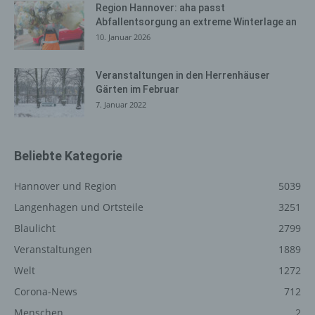
automatisch auch bei Gravatar registriert sind. Details zu
Region Hannover: aha passt
Gravatar:
https://de.gravatar.com
Abfallentsorgung an extreme Winterlage an
10. Januar 2026
Hosting
Veranstaltungen in den Herrenhäuser
Die von uns in Anspruch genommenen Hosting-
Gärten im Februar
Leistungen dienen der Zurverfügungstellung der
7. Januar 2022
folgenden Leistungen: Infrastruktur- und
Plattformdienstleistungen, Rechenkapazität,
Speicherplatz und Datenbankdienste,
Beliebte Kategorie
Sicherheitsleistungen sowie technische
Wartungsleistungen, die wir zum Zwecke des Betriebs
Hannover und Region
5039
dieses Onlineangebotes einsetzen.
Langenhagen und Ortsteile
3251
Hierbei verarbeiten wir, bzw. unser Hostinganbieter
Bestandsdaten, Kontaktdaten, Inhaltsdaten,
Blaulicht
2799
Vertragsdaten, Nutzungsdaten, Meta- und
Veranstaltungen
1889
Kommunikationsdaten von Kunden, Interessenten und
Welt
1272
Besuchern dieses Onlineangebotes auf Grundlage
unserer berechtigten Interessen an einer effizienten und
Corona-News
712
sicheren Zurverfügungstellung dieses Onlineangebotes
Menschen
2