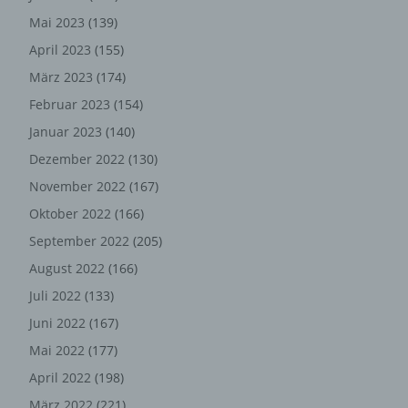
jederzeit abzuändern oder vollständig aus dem
Mai 2023
(139)
Datenbestand des für die Verarbeitung Verantwortlichen
löschen zu lassen.
April 2023
(155)
Der für die Verarbeitung Verantwortliche erteilt jeder
März 2023
(174)
betroffenen Person jederzeit auf Anfrage Auskunft
Februar 2023
(154)
darüber, welche personenbezogenen Daten über die
Januar 2023
(140)
betroffene Person gespeichert sind. Ferner berichtigt
oder löscht der für die Verarbeitung Verantwortliche
Dezember 2022
(130)
personenbezogene Daten auf Wunsch oder Hinweis der
November 2022
(167)
betroffenen Person, soweit dem keine gesetzlichen
Oktober 2022
(166)
Aufbewahrungspflichten entgegenstehen. Die
Gesamtheit der Mitarbeiter des für die Verarbeitung
September 2022
(205)
Verantwortlichen stehen der betroffenen Person in
August 2022
(166)
diesem Zusammenhang als Ansprechpartner zur
Verfügung.
Juli 2022
(133)
Juni 2022
(167)
Kontaktmöglichkeit über die
Mai 2022
(177)
Internetseite
April 2022
(198)
Die Internetseite enthält aufgrund von gesetzlichen
März 2022
(221)