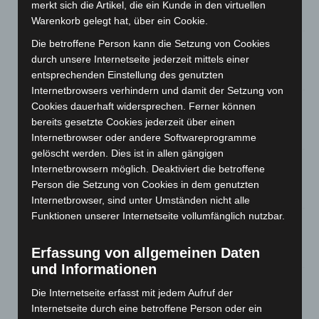
M’era Luna 2026: 25.000 Fans feiern in Hildesheim
merkt sich die Artikel, die ein Kunde in den virtuellen
10. August 2026
Warenkorb gelegt hat, über ein Cookie.
Die betroffene Person kann die Setzung von Cookies
Kunst trifft Weingenuss: Barbara-Susann Mehring zeigt ihre
Werke im Jacques’ Wein-Depot Isernhagen
durch unsere Internetseite jederzeit mittels einer
entsprechenden Einstellung des genutzten
8. August 2026
Internetbrowsers verhindern und damit der Setzung von
A2: Zweite Turbobaustelle startet zwischen Hannover-West
Cookies dauerhaft widersprechen. Ferner können
und Bothfeld
bereits gesetzte Cookies jederzeit über einen
8. August 2026
Internetbrowser oder andere Softwareprogramme
gelöscht werden. Dies ist in allen gängigen
Niedersachsen: Feuerwehrkräfte kehren nach
Internetbrowsern möglich. Deaktiviert die betroffene
Waldbrandeinsatz aus Spanien zurück
Person die Setzung von Cookies in dem genutzten
7. August 2026
Internetbrowser, sind unter Umständen nicht alle
Funktionen unserer Internetseite vollumfänglich nutzbar.
Hannover: Erste Tigermücken-Population in Niedersachsen
entdeckt
Erfassung von allgemeinen Daten
7. August 2026
und Informationen
Brand im „Haus der Begegnung“ in Neuwarmbüchen schnell
Die Internetseite erfasst mit jedem Aufruf der
eingedämmt
Internetseite durch eine betroffene Person oder ein
6. August 2026