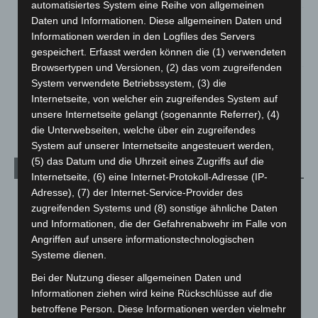
automatisiertes System eine Reihe von allgemeinen
Region Hannover: 21 neue Notfallsanitäter starten beim
Daten und Informationen. Diese allgemeinen Daten und
Roten Kreuz
Informationen werden in den Logfiles des Servers
5. August 2026
gespeichert. Erfasst werden können die (1) verwendeten
Browsertypen und Versionen, (2) das vom zugreifenden
Mann läuft mit Hockeyschläger über A7 – Polizei sucht
System verwendete Betriebssystem, (3) die
Zeugen
Internetseite, von welcher ein zugreifendes System auf
5. August 2026
unsere Internetseite gelangt (sogenannte Referrer), (4)
die Unterwebseiten, welche über ein zugreifendes
System auf unserer Internetseite angesteuert werden,
(5) das Datum und die Uhrzeit eines Zugriffs auf die
Kategorien
Internetseite, (6) eine Internet-Protokoll-Adresse (IP-
Adresse), (7) der Internet-Service-Provider des
Blaulicht
2.799
zugreifenden Systems und (8) sonstige ähnliche Daten
Corona-News
712
und Informationen, die der Gefahrenabwehr im Falle von
Angriffen auf unsere informationstechnologischen
Hannover und Region
5.039
Systeme dienen.
Langenhagen und Ortsteile
3.252
Bei der Nutzung dieser allgemeinen Daten und
Leserbriefe
1
Informationen ziehen wird keine Rückschlüsse auf die
Menschen
2
betroffene Person. Diese Informationen werden vielmehr