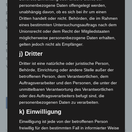
tatsächlichem Baustart, wie stark finanzielle und
personenbezogene Daten offengelegt werden,
politische Abwägungen die Umsetzung
unabhängig davon, ob es sich bei ihr um einen
Dritten handelt oder nicht. Behörden, die im Rahmen
sicherheitsrelevanter Infrastrukturprojekte verzögern
eines bestimmten Untersuchungsauftrags nach dem
können.
Unionsrecht oder dem Recht der Mitgliedstaaten
möglicherweise personenbezogene Daten erhalten,
Zugleich reagiert der Neubau auf deutlich gewachsene
gelten jedoch nicht als Empfänger.
technische Anforderungen im Einsatzdienst und auf
j) Dritter
strukturelle Defizite des bisherigen Standorts, der über
Dritter ist eine natürliche oder juristische Person,
viele Jahre als nicht mehr ausreichend galt.
Behörde, Einrichtung oder andere Stelle außer der
betroffenen Person, dem Verantwortlichen, dem
Auftragsverarbeiter und den Personen, die unter der
unmittelbaren Verantwortung des Verantwortlichen
oder des Auftragsverarbeiters befugt sind, die
personenbezogenen Daten zu verarbeiten.
k) Einwilligung
Einwilligung ist jede von der betroffenen Person
freiwillig für den bestimmten Fall in informierter Weise
Vorheriger Artikel
Nächster Artikel