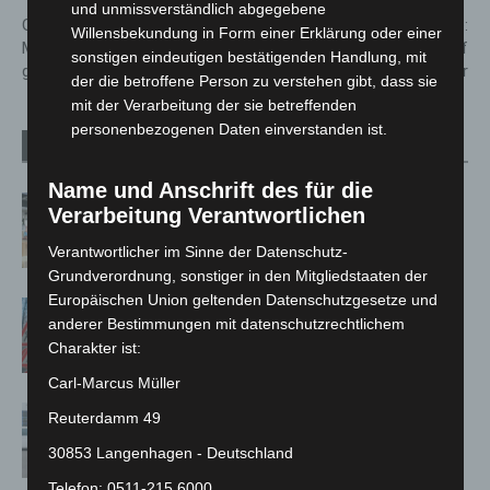
und unmissverständlich abgegebene
Gasaustritt am Lister Platz:
Hannover-Kirchrode:
Willensbekundung in Form einer Erklärung oder einer
Monteur verletzt, Gebäude
Wohnungsbrand greift auf
sonstigen eindeutigen bestätigenden Handlung, mit
geräumt
Dachstuhl über
der die betroffene Person zu verstehen gibt, dass sie
mit der Verarbeitung der sie betreffenden
personenbezogenen Daten einverstanden ist.
Verwandte Artikel
Mehr vom Autor
Name und Anschrift des für die
Kunst trifft Weingenuss: Barbara-
Verarbeitung Verantwortlichen
Susann Mehring zeigt ihre Werke im
Verantwortlicher im Sinne der Datenschutz-
Jacques’ Wein-Depot Isernhagen
Grundverordnung, sonstiger in den Mitgliedstaaten der
Europäischen Union geltenden Datenschutzgesetze und
A2: Zweite Turbobaustelle startet
anderer Bestimmungen mit datenschutzrechtlichem
zwischen Hannover-West und
Charakter ist:
Bothfeld
Carl-Marcus Müller
Niedersachsen: Feuerwehrkräfte
Reuterdamm 49
kehren nach Waldbrandeinsatz aus
30853 Langenhagen - Deutschland
Spanien zurück
Telefon: 0511-215 6000