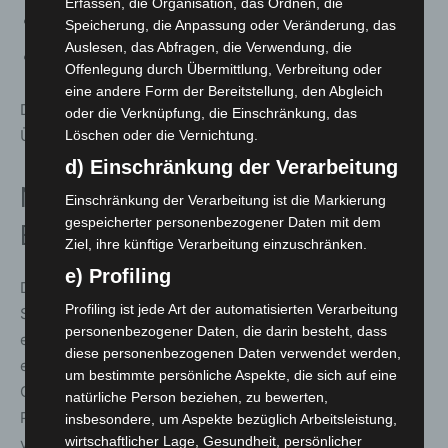
Erfassen, die Organisation, das Ordnen, die
130 Spinde für Einsatzkräfte
Speicherung, die Anpassung oder Veränderung, das
Auslesen, das Abfragen, die Verwendung, die
Fertigstellung: 4. Quartal 2027
Offenlegung durch Übermittlung, Verbreitung oder
eine andere Form der Bereitstellung, den Abgleich
Der Baubeginn erfolgte nun im 3. Quartal 2026, die
oder die Verknüpfung, die Einschränkung, das
Übergabe ist für das 4. Quartal 2027 vorgesehen.
Löschen oder die Vernichtung.
d) Einschränkung der Verarbeitung
Nachhaltige Bauweise und
Einschränkung der Verarbeitung ist die Markierung
gespeicherter personenbezogener Daten mit dem
Energieeffizienz
Ziel, ihre künftige Verarbeitung einzuschränken.
e) Profiling
Das neue Gebäude wird nach aktuellen energetischen
Profiling ist jede Art der automatisierten Verarbeitung
Standards errichtet. Vorgesehen sind unter anderem
personenbezogener Daten, die darin besteht, dass
eine extensive Dachbegrünung sowie eine
diese personenbezogenen Daten verwendet werden,
energieeffiziente Bauweise nach dem
um bestimmte persönliche Aspekte, die sich auf eine
Gebäudeenergiegesetz (GEG). Zusätzlich ist eine
natürliche Person beziehen, zu bewerten,
Planung zur optimalen Nutzung von Tageslicht
insbesondere, um Aspekte bezüglich Arbeitsleistung,
wirtschaftlicher Lage, Gesundheit, persönlicher
vorgesehen.