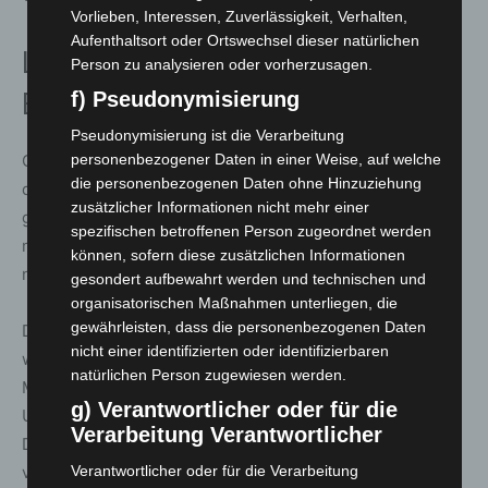
Vorlieben, Interessen, Zuverlässigkeit, Verhalten,
Aufenthaltsort oder Ortswechsel dieser natürlichen
Langjährige Vorgeschichte und
Person zu analysieren oder vorherzusagen.
Bedarfsentwicklung
f) Pseudonymisierung
Pseudonymisierung ist die Verarbeitung
Grundlage für den Neubau ist der Feuerwehrbedarfsplan
personenbezogener Daten in einer Weise, auf welche
die personenbezogenen Daten ohne Hinzuziehung
der Stadt Langenhagen. Dieser hatte bereits deutlich
zusätzlicher Informationen nicht mehr einer
gemacht, dass das bestehende Feuerwehrhaus nicht
spezifischen betroffenen Person zugeordnet werden
mehr erweiterbar ist und den heutigen Anforderungen
können, sofern diese zusätzlichen Informationen
nicht mehr genügt.
gesondert aufbewahrt werden und technischen und
organisatorischen Maßnahmen unterliegen, die
gewährleisten, dass die personenbezogenen Daten
Die Problemlage besteht seit vielen Jahren: Bereits 1998
nicht einer identifizierten oder identifizierbaren
wurde durch die Feuerwehrunfallkasse erhebliche
natürlichen Person zugewiesen werden.
Mängel am alten Standort festgestellt, darunter zu enge
g) Verantwortlicher oder für die
Umkleiden, eine zu kleine Fahrzeughalle und fehlende
Verarbeitung Verantwortlicher
Duschen. Dennoch wurde das Projekt mehrfach
verschoben.
Verantwortlicher oder für die Verarbeitung