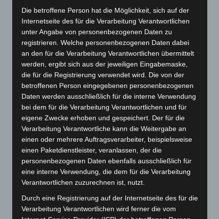
November 2025
(114)
Die betroffene Person hat die Möglichkeit, sich auf der
Internetseite des für die Verarbeitung Verantwortlichen
Oktober 2025
(112)
unter Angabe von personenbezogenen Daten zu
September 2025
(93)
registrieren. Welche personenbezogenen Daten dabei
August 2025
(90)
an den für die Verarbeitung Verantwortlichen übermittelt
werden, ergibt sich aus der jeweiligen Eingabemaske,
Juli 2025
(90)
die für die Registrierung verwendet wird. Die von der
Juni 2025
(103)
betroffenen Person eingegebenen personenbezogenen
Daten werden ausschließlich für die interne Verwendung
Mai 2025
(112)
bei dem für die Verarbeitung Verantwortlichen und für
April 2025
(88)
eigene Zwecke erhoben und gespeichert. Der für die
März 2025
(111)
Verarbeitung Verantwortliche kann die Weitergabe an
einen oder mehrere Auftragsverarbeiter, beispielsweise
Februar 2025
(96)
einen Paketdienstleister, veranlassen, der die
Januar 2025
(88)
personenbezogenen Daten ebenfalls ausschließlich für
Dezember 2024
(89)
eine interne Verwendung, die dem für die Verarbeitung
Verantwortlichen zuzurechnen ist, nutzt.
November 2024
(94)
Durch eine Registrierung auf der Internetseite des für die
Oktober 2024
(93)
Verarbeitung Verantwortlichen wird ferner die vom
September 2024
(112)