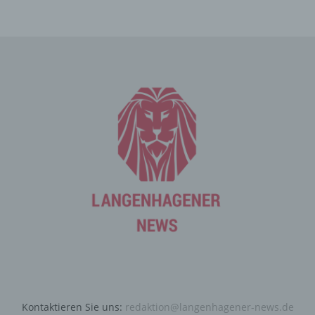
Die betroffene Person kann die Setzung von Cookies
durch unsere Internetseite jederzeit mittels einer
entsprechenden Einstellung des genutzten
Internetbrowsers verhindern und damit der Setzung von
Cookies dauerhaft widersprechen. Ferner können
bereits gesetzte Cookies jederzeit über einen
Internetbrowser oder andere Softwareprogramme
gelöscht werden. Dies ist in allen gängigen
Internetbrowsern möglich. Deaktiviert die betroffene
Person die Setzung von Cookies in dem genutzten
Internetbrowser, sind unter Umständen nicht alle
Funktionen unserer Internetseite vollumfänglich nutzbar.
Erfassung von allgemeinen Daten
und Informationen
Die Internetseite erfasst mit jedem Aufruf der
Internetseite durch eine betroffene Person oder ein
automatisiertes System eine Reihe von allgemeinen
Daten und Informationen. Diese allgemeinen Daten und
Kontaktieren Sie uns:
redaktion@langenhagener-news.de
Informationen werden in den Logfiles des Servers