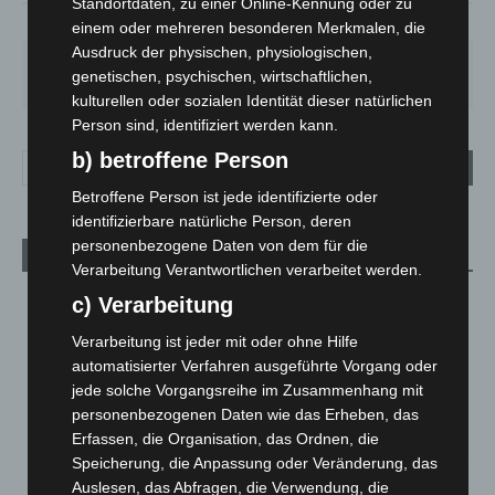
Standortdaten, zu einer Online-Kennung oder zu
62%
3.6m/s
4%
einem oder mehreren besonderen Merkmalen, die
Ausdruck der physischen, physiologischen,
DO.
FR.
SA.
SO.
MO.
genetischen, psychischen, wirtschaftlichen,
29
°
25
°
27
°
32
°
35
°
kulturellen oder sozialen Identität dieser natürlichen
Person sind, identifiziert werden kann.
b) betroffene Person
Betroffene Person ist jede identifizierte oder
identifizierbare natürliche Person, deren
personenbezogene Daten von dem für die
Aktuelle Beiträge
Verarbeitung Verantwortlichen verarbeitet werden.
Region Hannover: 21 neue Notfallsanitäter starten beim
c) Verarbeitung
Roten Kreuz
Verarbeitung ist jeder mit oder ohne Hilfe
5. August 2026
automatisierter Verfahren ausgeführte Vorgang oder
Mann läuft mit Hockeyschläger über A7 – Polizei sucht
jede solche Vorgangsreihe im Zusammenhang mit
Zeugen
personenbezogenen Daten wie das Erheben, das
5. August 2026
Erfassen, die Organisation, das Ordnen, die
Speicherung, die Anpassung oder Veränderung, das
Celle: Mensch stirbt bei Bagger-Unfall auf Baustelle
Auslesen, das Abfragen, die Verwendung, die