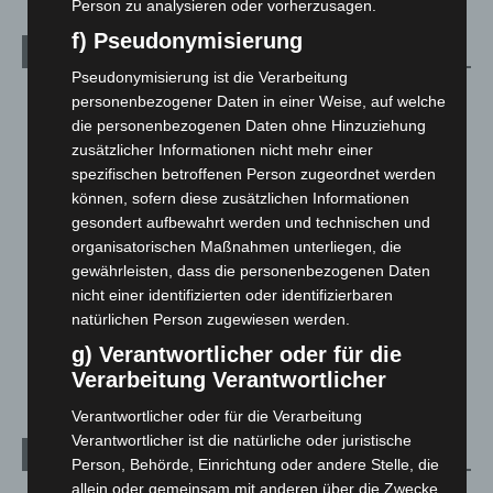
Person zu analysieren oder vorherzusagen.
f) Pseudonymisierung
Kategorien
Pseudonymisierung ist die Verarbeitung
Blaulicht
2.797
personenbezogener Daten in einer Weise, auf welche
die personenbezogenen Daten ohne Hinzuziehung
Corona-News
712
zusätzlicher Informationen nicht mehr einer
Hannover und Region
5.034
spezifischen betroffenen Person zugeordnet werden
Langenhagen und Ortsteile
3.249
können, sofern diese zusätzlichen Informationen
gesondert aufbewahrt werden und technischen und
Leserbriefe
1
organisatorischen Maßnahmen unterliegen, die
Menschen
2
gewährleisten, dass die personenbezogenen Daten
nicht einer identifizierten oder identifizierbaren
Über uns
1
natürlichen Person zugewiesen werden.
Veranstaltungen
1.887
g) Verantwortlicher oder für die
Welt
1.269
Verarbeitung Verantwortlicher
Verantwortlicher oder für die Verarbeitung
Verantwortlicher ist die natürliche oder juristische
Archiv
Person, Behörde, Einrichtung oder andere Stelle, die
allein oder gemeinsam mit anderen über die Zwecke