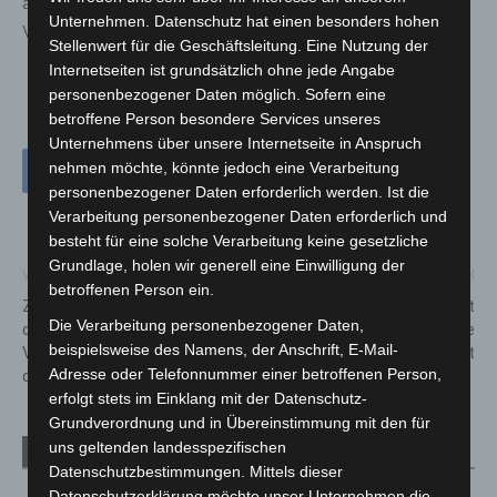
an
friedhofsverwaltung@langenhagen.de
gerne zur
Unternehmen. Datenschutz hat einen besonders hohen
Verfügung.
Stellenwert für die Geschäftsleitung. Eine Nutzung der
Internetseiten ist grundsätzlich ohne jede Angabe
personenbezogener Daten möglich. Sofern eine
betroffene Person besondere Services unseres
Unternehmens über unsere Internetseite in Anspruch
nehmen möchte, könnte jedoch eine Verarbeitung
personenbezogener Daten erforderlich werden. Ist die
Verarbeitung personenbezogener Daten erforderlich und
besteht für eine solche Verarbeitung keine gesetzliche
Grundlage, holen wir generell eine Einwilligung der
Vorheriger Artikel
Nächster Artikel
betroffenen Person ein.
Zweite Allgemeinverfügung
Professor Hartung mit
Die Verarbeitung personenbezogener Daten,
der Region Hannover zur
Professor-Niklas-Medaille
beispielsweise des Namens, der Anschrift, E-Mail-
Verhinderung der Verbreitung
geehrt
Adresse oder Telefonnummer einer betroffenen Person,
des Corona-Virus „COVID-19“
erfolgt stets im Einklang mit der Datenschutz-
Grundverordnung und in Übereinstimmung mit den für
uns geltenden landesspezifischen
Verwandte Artikel
Mehr vom Autor
Datenschutzbestimmungen. Mittels dieser
Datenschutzerklärung möchte unser Unternehmen die