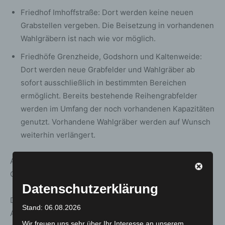
Friedhof Imhoffstraße: Dort werden keine neuen
Grabstellen vergeben. Die Beisetzung in vorhandenen
Wahlgräbern ist nach wie vor möglich.
Friedhöfe Grenzheide, Godshorn und Kaltenweide:
Dort werden neue Grabfelder und Wahlgräber ab
sofort ausschließlich in bestimmten Bereichen
ermöglicht. Bereits bestehende Reihengrabfelder
werden im Umfang der noch vorhandenen Kapazitäten
genutzt. Vorhandene Wahlgräber werden auf Wunsch
weiterhin verlängert.
Angehörige müssen sich über bereits bestehende
Gräber keine Sorgen machen. Sie bleiben erhalten.
Datenschutzerklärung
Die Friedhofsverwaltung steht Interessierten für
Stand: 06.08.2026
Auskünfte und Beratungen per E-Mail
Wir freuen uns sehr über Ihr Interesse an unserem