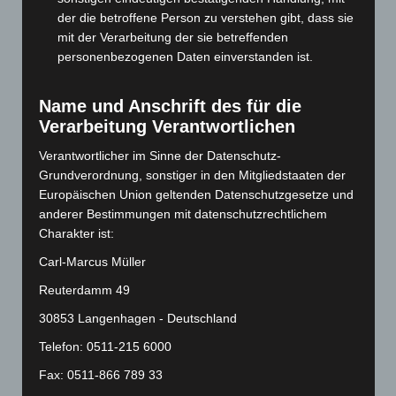
Februar 2024
(103)
der die betroffene Person zu verstehen gibt, dass sie
Januar 2024
(111)
mit der Verarbeitung der sie betreffenden
personenbezogenen Daten einverstanden ist.
Dezember 2023
(130)
November 2023
(130)
Name und Anschrift des für die
Oktober 2023
(114)
Verarbeitung Verantwortlichen
September 2023
(133)
Verantwortlicher im Sinne der Datenschutz-
August 2023
(134)
Grundverordnung, sonstiger in den Mitgliedstaaten der
Europäischen Union geltenden Datenschutzgesetze und
Juli 2023
(118)
anderer Bestimmungen mit datenschutzrechtlichem
Juni 2023
(142)
Charakter ist:
Mai 2023
(139)
Carl-Marcus Müller
April 2023
(155)
Reuterdamm 49
März 2023
(174)
30853 Langenhagen - Deutschland
Februar 2023
(154)
Telefon: 0511-215 6000
Januar 2023
(140)
Fax: 0511-866 789 33
Dezember 2022
(130)