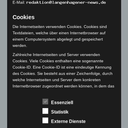
E-Mail:
November 2022
(167)
Oktober 2022
(166)
Cookies
September 2022
(205)
Die Internetseiten verwenden Cookies. Cookies sind
August 2022
(166)
Textdateien, welche über einen Internetbrowser auf
Juli 2022
(133)
einem Computersystem abgelegt und gespeichert
werden.
Juni 2022
(167)
Zahlreiche Internetseiten und Server verwenden
Mai 2022
(177)
Cookies. Viele Cookies enthalten eine sogenannte
April 2022
(198)
Cookie-ID. Eine Cookie-ID ist eine eindeutige Kennung
März 2022
(221)
des Cookies. Sie besteht aus einer Zeichenfolge, durch
welche Internetseiten und Server dem konkreten
Februar 2022
(189)
Internetbrowser zugeordnet werden können, in dem das
Januar 2022
(190)
Cookie gespeichert wurde. Dies ermöglicht es den
Dezember 2021
(204)
besuchten Internetseiten und Servern, den individuellen
Essenziell
Browser der betroffenen Person von anderen
November 2021
(215)
Internetbrowsern, die andere Cookies enthalten, zu
Statistik
Oktober 2021
(171)
unterscheiden. Ein bestimmter Internetbrowser kann
Externe Dienste
über die eindeutige Cookie-ID wiedererkannt und
September 2021
(180)