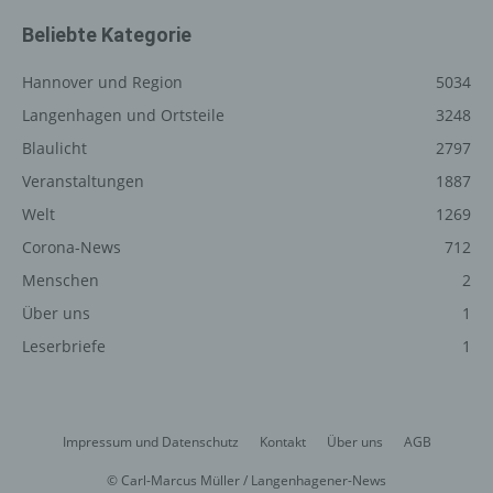
Funktionsfähigkeit unserer informationstechnologischen
Beliebte Kategorie
Systeme und der Technik unserer Internetseite zu
gewährleisten sowie (4) um Strafverfolgungsbehörden
Hannover und Region
5034
im Falle eines Cyberangriffes die zur Strafverfolgung
Langenhagen und Ortsteile
3248
notwendigen Informationen bereitzustellen. Diese
anonym erhobenen Daten und Informationen werden
Blaulicht
2797
durch uns daher einerseits statistisch und ferner mit dem
Veranstaltungen
1887
Ziel ausgewertet, den Datenschutz und die
Welt
1269
Datensicherheit in unserem Unternehmen zu erhöhen,
um letztlich ein optimales Schutzniveau für die von uns
Corona-News
712
verarbeiteten personenbezogenen Daten
Menschen
2
sicherzustellen. Die anonymen Daten der Server-Logfiles
Über uns
1
werden getrennt von allen durch eine betroffene Person
angegebenen personenbezogenen Daten gespeichert.
Leserbriefe
1
Registrierung auf unserer
Internetseite
Impressum und Datenschutz
Kontakt
Über uns
AGB
Die betroffene Person hat die Möglichkeit, sich auf der
© Carl-Marcus Müller / Langenhagener-News
Internetseite des für die Verarbeitung Verantwortlichen