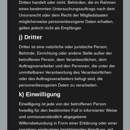
Dritten handelt oder nicht. Behörden, die im Rahmen
Mai 2025
(112)
eines bestimmten Untersuchungsauftrags nach dem
April 2025
(88)
Unionsrecht oder dem Recht der Mitgliedstaaten
März 2025
(111)
möglicherweise personenbezogene Daten erhalten,
gelten jedoch nicht als Empfänger.
Februar 2025
(96)
j) Dritter
Januar 2025
(88)
Dezember 2024
(89)
Dritter ist eine natürliche oder juristische Person,
Behörde, Einrichtung oder andere Stelle außer der
November 2024
(94)
betroffenen Person, dem Verantwortlichen, dem
Oktober 2024
(93)
Auftragsverarbeiter und den Personen, die unter der
unmittelbaren Verantwortung des Verantwortlichen
September 2024
(112)
oder des Auftragsverarbeiters befugt sind, die
August 2024
(107)
personenbezogenen Daten zu verarbeiten.
Juli 2024
(89)
k) Einwilligung
Juni 2024
(107)
Einwilligung ist jede von der betroffenen Person
Mai 2024
(149)
freiwillig für den bestimmten Fall in informierter Weise
April 2024
(102)
und unmissverständlich abgegebene
Willensbekundung in Form einer Erklärung oder einer
März 2024
(103)
sonstigen eindeutigen bestätigenden Handlung, mit