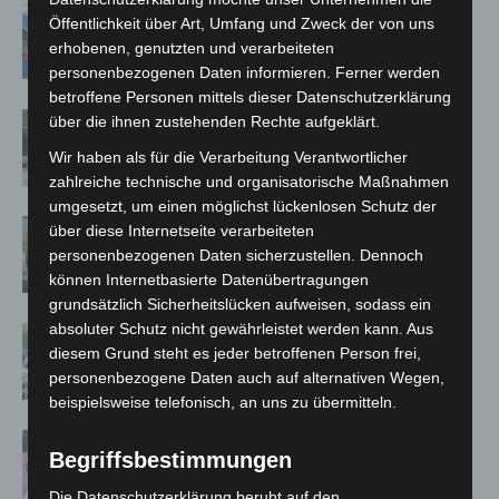
Mann läuft mit Hockeyschläger über
Öffentlichkeit über Art, Umfang und Zweck der von uns
A7 – Polizei sucht Zeugen
erhobenen, genutzten und verarbeiteten
personenbezogenen Daten informieren. Ferner werden
betroffene Personen mittels dieser Datenschutzerklärung
Gasleitung bei McDonald’s-Umbau in
über die ihnen zustehenden Rechte aufgeklärt.
Langenhagen beschädigt
Wir haben als für die Verarbeitung Verantwortlicher
zahlreiche technische und organisatorische Maßnahmen
umgesetzt, um einen möglichst lückenlosen Schutz der
Langenhagen: Autofahrer mit 3,17
über diese Internetseite verarbeiteten
Promille aus dem Verkehr gezogen
personenbezogenen Daten sicherzustellen. Dennoch
können Internetbasierte Datenübertragungen
grundsätzlich Sicherheitslücken aufweisen, sodass ein
absoluter Schutz nicht gewährleistet werden kann. Aus
Blaulichtmeile Langenhagen 2026:
diesem Grund steht es jeder betroffenen Person frei,
Polizei, Feuerwehr und Rettung
personenbezogene Daten auch auf alternativen Wegen,
hautnah erleben
beispielsweise telefonisch, an uns zu übermitteln.
Polizei Langenhagen testet Aufnahme
Begriffsbestimmungen
von Anzeigen per Videochat
Die Datenschutzerklärung beruht auf den