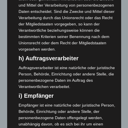
August 2026
(9)
und Mittel der Verarbeitung von personenbezogenen
Juli 2026
(73)
Daten entscheidet. Sind die Zwecke und Mittel dieser
Verarbeitung durch das Unionsrecht oder das Recht
Juni 2026
(139)
der Mitgliedstaaten vorgegeben, so kann der
Mai 2026
(99)
Verantwortliche beziehungsweise können die
April 2026
(99)
bestimmten Kriterien seiner Benennung nach dem
Unionsrecht oder dem Recht der Mitgliedstaaten
März 2026
(115)
vorgesehen werden.
Februar 2026
(109)
h) Auftragsverarbeiter
Januar 2026
(122)
Auftragsverarbeiter ist eine natürliche oder juristische
Dezember 2025
(103)
Person, Behörde, Einrichtung oder andere Stelle, die
November 2025
(114)
personenbezogene Daten im Auftrag des
Verantwortlichen verarbeitet.
Oktober 2025
(112)
i) Empfänger
September 2025
(93)
August 2025
(90)
Empfänger ist eine natürliche oder juristische Person,
Behörde, Einrichtung oder andere Stelle, der
Juli 2025
(90)
personenbezogene Daten offengelegt werden,
Juni 2025
(103)
unabhängig davon, ob es sich bei ihr um einen