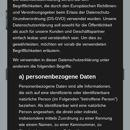
Begrifflichkeiten, die durch den Europäischen Richtlinien-
und Verordnungsgeber beim Erlass der Datenschutz-
Vermisste Seniorin aus Godshorn tot
Grundverordnung (DS-GVO) verwendet wurden. Unsere
aufgefunden
Datenschutzerklärung soll sowohl für die Öffentlichkeit
als auch für unsere Kunden und Geschäftspartner
einfach lesbar und verständlich sein. Um dies zu
gewährleisten, möchten wir vorab die verwendeten
Begrifflichkeiten erläutern.
Wir verwenden in dieser Datenschutzerklärung unter
anderem die folgenden Begriffe:
Wetter
a) personenbezogene Daten
Personenbezogene Daten sind alle Informationen,
LANGENHAGEN
die sich auf eine identifizierte oder identifizierbare
Klarer Himmel
natürliche Person (im Folgenden "betroffene Person")
beziehen. Als identifizierbar wird eine natürliche
°
22.7
°
C
21.9
Person angesehen, die direkt oder indirekt,
insbesondere mittels Zuordnung zu einer Kennung
°
21.6
wie einem Namen, zu einer Kennnummer, zu