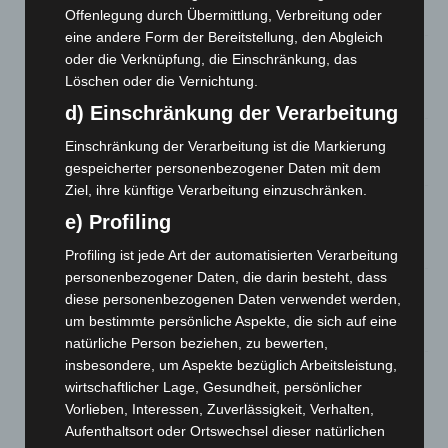
Offenlegung durch Übermittlung, Verbreitung oder
5. August 2026
eine andere Form der Bereitstellung, den Abgleich
Gasleitung bei McDonald’s-Umbau in Langenhagen
oder die Verknüpfung, die Einschränkung, das
beschädigt
Löschen oder die Vernichtung.
5. August 2026
d) Einschränkung der Verarbeitung
Anklage nach Abschaltung von „Archetyp Market“ erhoben
Einschränkung der Verarbeitung ist die Markierung
3. August 2026
gespeicherter personenbezogener Daten mit dem
Ziel, ihre künftige Verarbeitung einzuschränken.
Hannover: Polizei stoppt 166 Trunkenheitsfahrten bei
e) Profiling
Großkontrolle
2. August 2026
Profiling ist jede Art der automatisierten Verarbeitung
personenbezogener Daten, die darin besteht, dass
Hannover Klassik Open Air 2026: Französische Oper im
diese personenbezogenen Daten verwendet werden,
Maschpark
um bestimmte persönliche Aspekte, die sich auf eine
2. August 2026
natürliche Person beziehen, zu bewerten,
insbesondere, um Aspekte bezüglich Arbeitsleistung,
Schwarz Digits und Zscaler starten souveräne Cloud-
wirtschaftlicher Lage, Gesundheit, persönlicher
Sicherheitsplattform für Europa
Vorlieben, Interessen, Zuverlässigkeit, Verhalten,
2. August 2026
Aufenthaltsort oder Ortswechsel dieser natürlichen