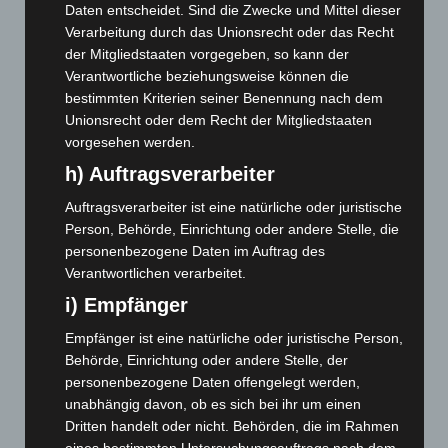
Daten entscheidet. Sind die Zwecke und Mittel dieser
März 2026
(115)
Verarbeitung durch das Unionsrecht oder das Recht
Februar 2026
(109)
der Mitgliedstaaten vorgegeben, so kann der
Verantwortliche beziehungsweise können die
Januar 2026
(122)
bestimmten Kriterien seiner Benennung nach dem
Dezember 2025
(103)
Unionsrecht oder dem Recht der Mitgliedstaaten
November 2025
(114)
vorgesehen werden.
h) Auftragsverarbeiter
Oktober 2025
(112)
September 2025
(93)
Auftragsverarbeiter ist eine natürliche oder juristische
Person, Behörde, Einrichtung oder andere Stelle, die
August 2025
(90)
personenbezogene Daten im Auftrag des
Juli 2025
(90)
Verantwortlichen verarbeitet.
Juni 2025
(103)
i) Empfänger
Mai 2025
(112)
Empfänger ist eine natürliche oder juristische Person,
April 2025
(88)
Behörde, Einrichtung oder andere Stelle, der
März 2025
(111)
personenbezogene Daten offengelegt werden,
unabhängig davon, ob es sich bei ihr um einen
Februar 2025
(96)
Dritten handelt oder nicht. Behörden, die im Rahmen
Januar 2025
(88)
eines bestimmten Untersuchungsauftrags nach dem