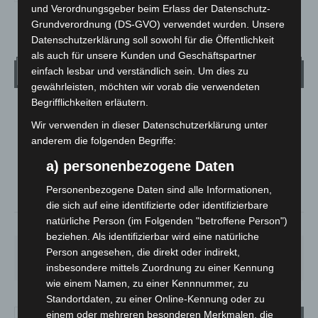
und Verordnungsgeber beim Erlass der Datenschutz-
Grundverordnung (DS-GVO) verwendet wurden. Unsere
Datenschutzerklärung soll sowohl für die Öffentlichkeit
als auch für unsere Kunden und Geschäftspartner
Wetter
einfach lesbar und verständlich sein. Um dies zu
gewährleisten, möchten wir vorab die verwendeten
Begrifflichkeiten erläutern.
LANGENHAGEN
Wir verwenden in dieser Datenschutzerklärung unter
Mäßig Bewölkt
anderem die folgenden Begriffe:
°
28.3
°
C
27.1
a) personenbezogene Daten
°
26.7
Personenbezogene Daten sind alle Informationen,
die sich auf eine identifizierte oder identifizierbare
natürliche Person (im Folgenden "betroffene Person")
36%
1.8m/s
36%
beziehen. Als identifizierbar wird eine natürliche
SO.
MO.
DI.
MI.
DO.
Person angesehen, die direkt oder indirekt,
33
°
27
°
24
°
27
°
31
°
insbesondere mittels Zuordnung zu einer Kennung
wie einem Namen, zu einer Kennnummer, zu
Standortdaten, zu einer Online-Kennung oder zu
einem oder mehreren besonderen Merkmalen, die