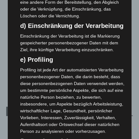
Brand im „Haus der Begegnung“ in Neuwarmbüchen schnell
eine andere Form der Bereitstellung, den Abgleich
eingedämmt
oder die Verknüpfung, die Einschränkung, das
6. August 2026
Löschen oder die Vernichtung.
d) Einschränkung der Verarbeitung
Region Hannover: 21 neue Notfallsanitäter starten beim
Roten Kreuz
Einschränkung der Verarbeitung ist die Markierung
5. August 2026
gespeicherter personenbezogener Daten mit dem
Ziel, ihre künftige Verarbeitung einzuschränken.
Mann läuft mit Hockeyschläger über A7 – Polizei sucht
Zeugen
e) Profiling
5. August 2026
Profiling ist jede Art der automatisierten Verarbeitung
personenbezogener Daten, die darin besteht, dass
Celle: Mensch stirbt bei Bagger-Unfall auf Baustelle
diese personenbezogenen Daten verwendet werden,
5. August 2026
um bestimmte persönliche Aspekte, die sich auf eine
natürliche Person beziehen, zu bewerten,
insbesondere, um Aspekte bezüglich Arbeitsleistung,
wirtschaftlicher Lage, Gesundheit, persönlicher
Kategorien
Vorlieben, Interessen, Zuverlässigkeit, Verhalten,
Aufenthaltsort oder Ortswechsel dieser natürlichen
Blaulicht
2.799
Person zu analysieren oder vorherzusagen.
Corona-News
712