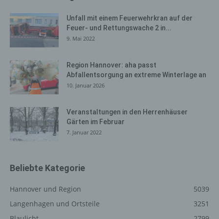
Browsertypen und Versionen, (2) das vom zugreifenden
System verwendete Betriebssystem, (3) die
Unfall mit einem Feuerwehrkran auf der
Internetseite, von welcher ein zugreifendes System auf
Feuer- und Rettungswache 2 in...
unsere Internetseite gelangt (sogenannte Referrer), (4)
9. Mai 2022
die Unterwebseiten, welche über ein zugreifendes
System auf unserer Internetseite angesteuert werden,
Region Hannover: aha passt
(5) das Datum und die Uhrzeit eines Zugriffs auf die
Abfallentsorgung an extreme Winterlage an
Internetseite, (6) eine Internet-Protokoll-Adresse (IP-
10. Januar 2026
Adresse), (7) der Internet-Service-Provider des
zugreifenden Systems und (8) sonstige ähnliche Daten
Veranstaltungen in den Herrenhäuser
und Informationen, die der Gefahrenabwehr im Falle von
Gärten im Februar
Angriffen auf unsere informationstechnologischen
7. Januar 2022
Systeme dienen.
Bei der Nutzung dieser allgemeinen Daten und
Informationen ziehen wird keine Rückschlüsse auf die
Beliebte Kategorie
betroffene Person. Diese Informationen werden vielmehr
benötigt, um (1) die Inhalte unserer Internetseite korrekt
Hannover und Region
5039
auszuliefern, (2) die Inhalte unserer Internetseite sowie
Langenhagen und Ortsteile
3251
die Werbung für diese zu optimieren, (3) die dauerhafte
Funktionsfähigkeit unserer informationstechnologischen
Blaulicht
2799