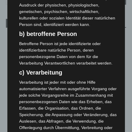
Ausdruck der physischen, physiologischen,
genetischen, psychischen, wirtschaftlichen,
kulturellen oder sozialen Identität dieser natürlichen
Aktuelle Beiträge
Person sind, identifiziert werden kann.
b) betroffene Person
Kunst trifft Weingenuss: Barbara-Susann Mehring zeigt ihre
Werke im Jacques’ Wein-Depot Isernhagen
Betroffene Person ist jede identifizierte oder
8. August 2026
identifizierbare natürliche Person, deren
personenbezogene Daten von dem für die
A2: Zweite Turbobaustelle startet zwischen Hannover-West
Verarbeitung Verantwortlichen verarbeitet werden.
und Bothfeld
c) Verarbeitung
8. August 2026
Verarbeitung ist jeder mit oder ohne Hilfe
Niedersachsen: Feuerwehrkräfte kehren nach
automatisierter Verfahren ausgeführte Vorgang oder
Waldbrandeinsatz aus Spanien zurück
jede solche Vorgangsreihe im Zusammenhang mit
7. August 2026
personenbezogenen Daten wie das Erheben, das
Hannover: Erste Tigermücken-Population in Niedersachsen
Erfassen, die Organisation, das Ordnen, die
entdeckt
Speicherung, die Anpassung oder Veränderung, das
7. August 2026
Auslesen, das Abfragen, die Verwendung, die
Offenlegung durch Übermittlung, Verbreitung oder