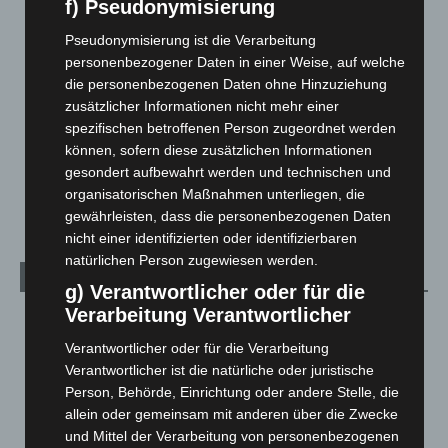
f) Pseudonymisierung
Hannover und Region
5.039
Pseudonymisierung ist die Verarbeitung
Langenhagen und Ortsteile
3.252
personenbezogener Daten in einer Weise, auf welche
Leserbriefe
1
die personenbezogenen Daten ohne Hinzuziehung
Menschen
2
zusätzlicher Informationen nicht mehr einer
spezifischen betroffenen Person zugeordnet werden
Über uns
1
können, sofern diese zusätzlichen Informationen
Veranstaltungen
1.888
gesondert aufbewahrt werden und technischen und
Welt
1.271
organisatorischen Maßnahmen unterliegen, die
gewährleisten, dass die personenbezogenen Daten
nicht einer identifizierten oder identifizierbaren
natürlichen Person zugewiesen werden.
Archiv
g) Verantwortlicher oder für die
Verarbeitung Verantwortlicher
August 2026
(14)
Verantwortlicher oder für die Verarbeitung
Juli 2026
(73)
Verantwortlicher ist die natürliche oder juristische
Juni 2026
(139)
Person, Behörde, Einrichtung oder andere Stelle, die
Mai 2026
(99)
allein oder gemeinsam mit anderen über die Zwecke
und Mittel der Verarbeitung von personenbezogenen
April 2026
(99)