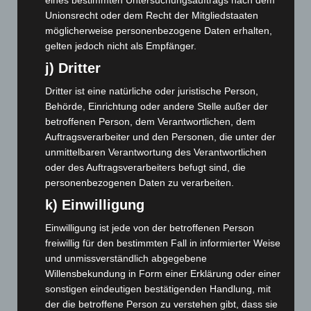
Unionsrecht oder dem Recht der Mitgliedstaaten
Dezember 2024
(89)
möglicherweise personenbezogene Daten erhalten,
November 2024
(94)
gelten jedoch nicht als Empfänger.
Oktober 2024
(93)
j) Dritter
September 2024
(112)
Dritter ist eine natürliche oder juristische Person,
August 2024
(107)
Behörde, Einrichtung oder andere Stelle außer der
Juli 2024
(89)
betroffenen Person, dem Verantwortlichen, dem
Auftragsverarbeiter und den Personen, die unter der
Juni 2024
(107)
unmittelbaren Verantwortung des Verantwortlichen
Mai 2024
(149)
oder des Auftragsverarbeiters befugt sind, die
personenbezogenen Daten zu verarbeiten.
April 2024
(102)
k) Einwilligung
März 2024
(103)
Februar 2024
(103)
Einwilligung ist jede von der betroffenen Person
freiwillig für den bestimmten Fall in informierter Weise
Januar 2024
(111)
und unmissverständlich abgegebene
Dezember 2023
(130)
Willensbekundung in Form einer Erklärung oder einer
November 2023
(130)
sonstigen eindeutigen bestätigenden Handlung, mit
der die betroffene Person zu verstehen gibt, dass sie
Oktober 2023
(114)