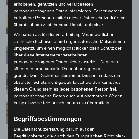
Bothfeld
erhobenen, genutzten und verarbeiteten
personenbezogenen Daten informieren. Ferner werden
Hannover: Erste Tigermücken-
betroffene Personen mittels dieser Datenschutzerklärung
Population in Niedersachsen entdeckt
über die ihnen zustehenden Rechte aufgeklärt.
Wir haben als für die Verarbeitung Verantwortlicher
zahlreiche technische und organisatorische Maßnahmen
Mann läuft mit Hockeyschläger über
umgesetzt, um einen möglichst lückenlosen Schutz der
A7 – Polizei sucht Zeugen
über diese Internetseite verarbeiteten
personenbezogenen Daten sicherzustellen. Dennoch
können Internetbasierte Datenübertragungen
grundsätzlich Sicherheitslücken aufweisen, sodass ein
Gasleitung bei McDonald’s-Umbau in
absoluter Schutz nicht gewährleistet werden kann. Aus
Langenhagen beschädigt
diesem Grund steht es jeder betroffenen Person frei,
personenbezogene Daten auch auf alternativen Wegen,
beispielsweise telefonisch, an uns zu übermitteln.
Hannover Klassik Open Air 2026:
Französische Oper im Maschpark
Begriffsbestimmungen
Die Datenschutzerklärung beruht auf den
Begrifflichkeiten, die durch den Europäischen Richtlinien-