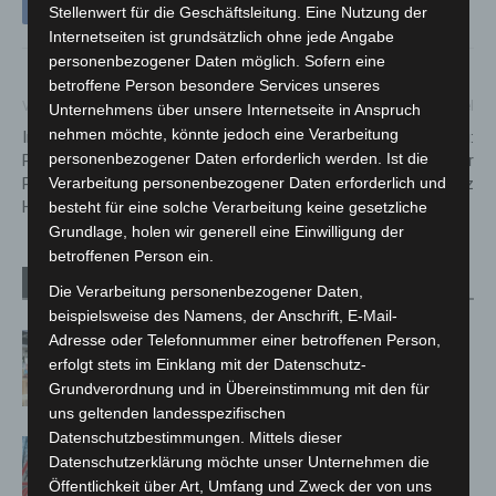
Stellenwert für die Geschäftsleitung. Eine Nutzung der
Internetseiten ist grundsätzlich ohne jede Angabe
personenbezogener Daten möglich. Sofern eine
betroffene Person besondere Services unseres
Vorheriger Artikel
Nächster Artikel
Unternehmens über unsere Internetseite in Anspruch
nehmen möchte, könnte jedoch eine Verarbeitung
Infra führt nächtliches
Kriminalität auf hohem Niveau:
personenbezogener Daten erforderlich werden. Ist die
Parkverbot auf Park + Ride-
Zollfahndungsamt Hannover
Verarbeitung personenbezogener Daten erforderlich und
Plätzen in der Region
zieht Bilanz
Hannover ein
besteht für eine solche Verarbeitung keine gesetzliche
Grundlage, holen wir generell eine Einwilligung der
betroffenen Person ein.
Verwandte Artikel
Mehr vom Autor
Die Verarbeitung personenbezogener Daten,
beispielsweise des Namens, der Anschrift, E-Mail-
Adresse oder Telefonnummer einer betroffenen Person,
Kunst trifft Weingenuss: Barbara-
erfolgt stets im Einklang mit der Datenschutz-
Susann Mehring zeigt ihre Werke im
Grundverordnung und in Übereinstimmung mit den für
Jacques’ Wein-Depot Isernhagen
uns geltenden landesspezifischen
Datenschutzbestimmungen. Mittels dieser
A2: Zweite Turbobaustelle startet
Datenschutzerklärung möchte unser Unternehmen die
zwischen Hannover-West und
Öffentlichkeit über Art, Umfang und Zweck der von uns