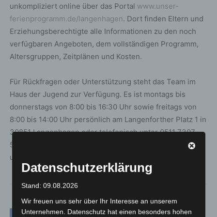
unkompliziert online über das Portal
www.unser-
ferienprogramm.de/langenhagen
. Dort finden Eltern und
Erziehungsberechtigte alle Informationen zu den noch
verfügbaren Angeboten, dem vollständigen Programm,
Altersgruppen, Zeitplänen und Kosten.
Für Rückfragen oder Unterstützung steht das Team im
Haus der Jugend zur Verfügung. Es ist montags bis
donnerstags von 8:00 bis 16:30 Uhr sowie freitags von
8:00 bis 14:00 Uhr persönlich am Langenforther Platz 1 in
30851 Langenhagen oder telefonisch unter 0511 7307-
5200 erreichbar. Weitere Informationen sind auch online
unter
www.kiju-langenhagen.de
abrufbar.
Datenschutzerklärung
Stand: 09.08.2026
Wir freuen uns sehr über Ihr Interesse an unserem
Unternehmen. Datenschutz hat einen besonders hohen