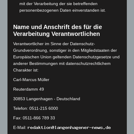
mit der Verarbeitung der sie betreffenden
September 2023
(133)
personenbezogenen Daten einverstanden ist.
August 2023
(134)
Juli 2023
(118)
Name und Anschrift des für die
Verarbeitung Verantwortlichen
Juni 2023
(142)
Mai 2023
(139)
Verantwortlicher im Sinne der Datenschutz-
Grundverordnung, sonstiger in den Mitgliedstaaten der
April 2023
(155)
Europäischen Union geltenden Datenschutzgesetze und
März 2023
(174)
anderer Bestimmungen mit datenschutzrechtlichem
Charakter ist:
Februar 2023
(154)
Januar 2023
(140)
Carl-Marcus Müller
Dezember 2022
(130)
Reuterdamm 49
November 2022
(167)
30853 Langenhagen - Deutschland
Oktober 2022
(166)
Telefon: 0511-215 6000
September 2022
(205)
Fax: 0511-866 789 33
August 2022
(166)
E-Mail:
Juli 2022
(133)