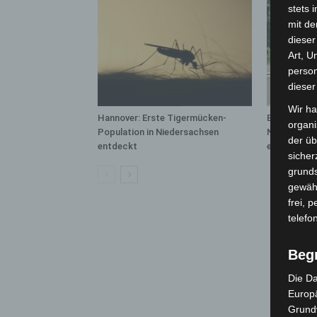
stets 
mit de
dieser
Art, U
person
dieser
Wir ha
Hannover: Erste Tigermücken-
Brand im „H
organ
Population in Niedersachsen
Neuwarmbüc
der üb
entdeckt
eingedämm
sicher
grunds
gewähr
frei, 
telefo
Beg
Die Da
Europä
Grund