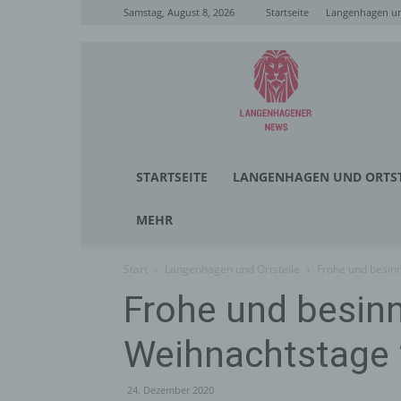
Samstag, August 8, 2026
Startseite
Langenhagen un
Langenhagener
News
STARTSEITE
LANGENHAGEN UND ORTST
MEHR
Start
Langenhagen und Ortsteile
Frohe und besin
Frohe und besinn
Weihnachtstage
24. Dezember 2020