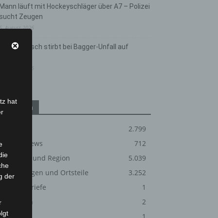
Mann läuft mit Hockeyschläger über A7 – Polizei
sucht Zeugen
5. August 2026
Celle: Mensch stirbt bei Bagger-Unfall auf
Baustelle
5. August 2026
tz hat
Kategorien
er
Blaulicht
2.799
Corona-News
712
e
die
Hannover und Region
5.039
che
Langenhagen und Ortsteile
3.252
g der
Leserbriefe
1
Menschen
2
r
lgt
Über uns
1