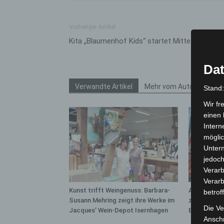
Vorheriger Artikel
Kita „Blaumenhof Kids“ startet Mitte Februar
Dat
Verwandte Artikel
Mehr vom Autor
Stand
Wir fr
einen 
Intern
möglic
Unter
jedoch
Verarb
Verarb
Kunst trifft Weingenuss: Barbara-
A2: Zweite 
betrof
Susann Mehring zeigt ihre Werke im
zwischen H
Die Ve
Jacques’ Wein-Depot Isernhagen
Bothfeld
Anschr