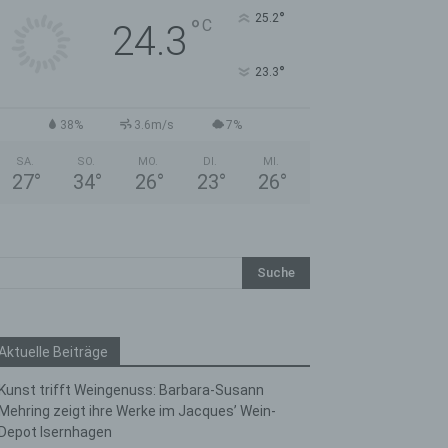
°
25.2
°
C
24.3
°
23.3
38%
3.6m/s
7%
SA.
SO.
MO.
DI.
MI.
27
°
34
°
26
°
23
°
26
°
Aktuelle Beiträge
Kunst trifft Weingenuss: Barbara-Susann
Mehring zeigt ihre Werke im Jacques’ Wein-
Depot Isernhagen