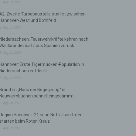
8. August 2026
A2: Zweite Turbobaustelle startet zwischen
Hannover-West und Bothfeld
8. August 2026
Niedersachsen: Feuerwehrkräfte kehren nach
Waldbrandeinsatz aus Spanien zurück
7. August 2026
Hannover: Erste Tigermücken-Population in
Niedersachsen entdeckt
7. August 2026
Brand im „Haus der Begegnung“ in
Neuwarmbüchen schnell eingedämmt
6. August 2026
Region Hannover: 21 neue Notfallsanitäter
starten beim Roten Kreuz
5. August 2026