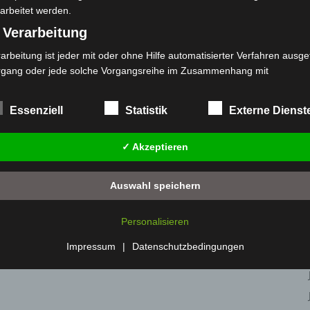
arbeitet werden.
 Verarbeitung
arbeitung ist jeder mit oder ohne Hilfe automatisierter Verfahren ausge
rgang oder jede solche Vorgangsreihe im Zusammenhang mit
rsonenbezogenen Daten wie das Erheben, das Erfassen, die Organisat
s Ordnen, die Speicherung, die Anpassung oder Veränderung, das Aus
Essenziell
Statistik
Externe Dienst
 Abfragen, die Verwendung, die Offenlegung durch Übermittlung, Verb
r eine andere Form der Bereitstellung, den Abgleich oder die Verknüp
✓ Akzeptieren
 Einschränkung, das Löschen oder die Vernichtung.
) Einschränkung der Verarbeitung
Auswahl speichern
schränkung der Verarbeitung ist die Markierung gespeicherter
sonenbezogener Daten mit dem Ziel, ihre künftige Verarbeitung
Personalisieren
nzuschränken.
 Profiling
Impressum
|
Datenschutzbedingungen
filing ist jede Art der automatisierten Verarbeitung personenbezogener
ten, die darin besteht, dass diese personenbezogenen Daten verwend
den, um bestimmte persönliche Aspekte, die sich auf eine natürliche 