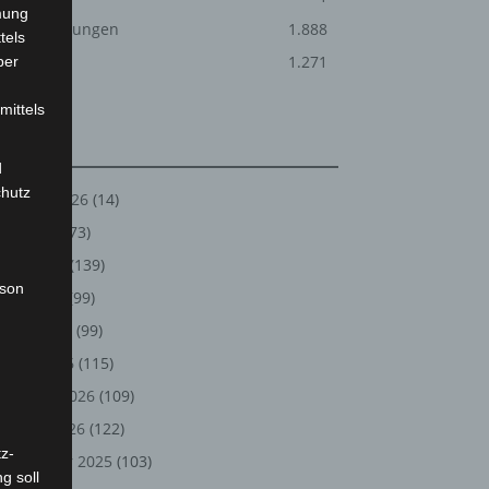
mung
Veranstaltungen
1.888
tels
Welt
1.271
ber
mittels
Archiv
d
chutz
August 2026
(14)
Juli 2026
(73)
Juni 2026
(139)
rson
Mai 2026
(99)
April 2026
(99)
März 2026
(115)
Februar 2026
(109)
Januar 2026
(122)
z-
Dezember 2025
(103)
g soll