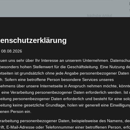
Nächster Artikel
Polizei Langenhagen – Eine
Weihnachtsgeschichte
enschutzerklärung
: 08.08.2026
euen uns sehr über Ihr Interesse an unserem Unternehmen. Datenschu
besonders hohen Stellenwert für die Geschäftsleitung. Eine Nutzung d
etseiten ist grundsätzlich ohne jede Angabe personenbezogener Daten
h. Sofern eine betroffene Person besondere Services unseres
nehmens über unsere Internetseite in Anspruch nehmen möchte, könnt
 eine Verarbeitung personenbezogener Daten erforderlich werden. Ist 
eitung personenbezogener Daten erforderlich und besteht für eine sol
eitung keine gesetzliche Grundlage, holen wir generell eine Einwilligun
Turbobaustelle startet
Niedersachsen: Feuerwehrkräfte
fenen Person ein.
annover-West und
kehren nach Waldbrandeinsatz aus
rarbeitung personenbezogener Daten, beispielsweise des Namens, de
Spanien zurück
ift, E-Mail-Adresse oder Telefonnummer einer betroffenen Person, erfo