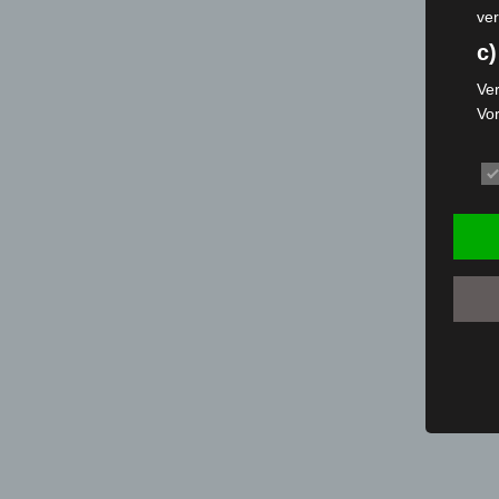
ver
c)
Ver
Vo
pe
da
das
ode
die
d
Ein
per
ei
e)
Pro
Da
wer