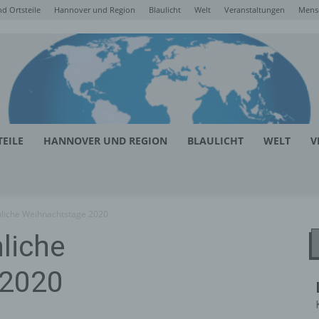
d Ortsteile
Hannover und Region
Blaulicht
Welt
Veranstaltungen
Mens
EILE
HANNOVER UND REGION
BLAULICHT
WELT
V
nliche Weihnachtstage 2020
liche
 2020