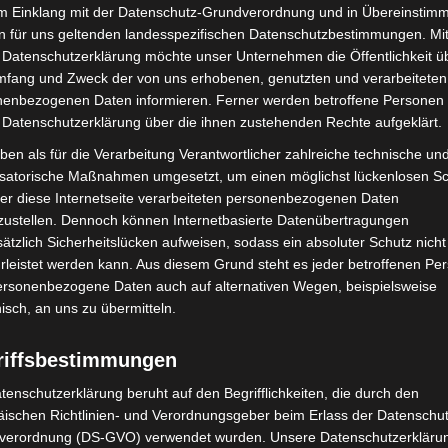
im Einklang mit der Datenschutz-Grundverordnung und in Übereinstim
n für uns geltenden landesspezifischen Datenschutzbestimmungen. Mit
 Datenschutzerklärung möchte unser Unternehmen die Öffentlichkeit ü
mfang und Zweck der von uns erhobenen, genutzten und verarbeiteten
enbezogenen Daten informieren. Ferner werden betroffene Personen 
 Datenschutzerklärung über die ihnen zustehenden Rechte aufgeklärt.
ben als für die Verarbeitung Verantwortlicher zahlreiche technische un
aus der Begegnung“ in
Region Hannover: 21 neue
isatorische Maßnahmen umgesetzt, um einen möglichst lückenlosen S
hen schnell
Notfallsanitäter starten beim Roten
er diese Internetseite verarbeiteten personenbezogenen Daten
t
Kreuz
zustellen. Dennoch können Internetbasierte Datenübertragungen
ätzlich Sicherheitslücken aufweisen, sodass ein absoluter Schutz nicht
leistet werden kann. Aus diesem Grund steht es jeder betroffenen Pe
personenbezogene Daten auch auf alternativen Wegen, beispielsweise
nisch, an uns zu übermitteln.
riffsbestimmungen
tenschutzerklärung beruht auf den Begrifflichkeiten, die durch den
ischen Richtlinien- und Verordnungsgeber beim Erlass der Datenschut
verordnung (DS-GVO) verwendet wurden. Unsere Datenschutzerklärun