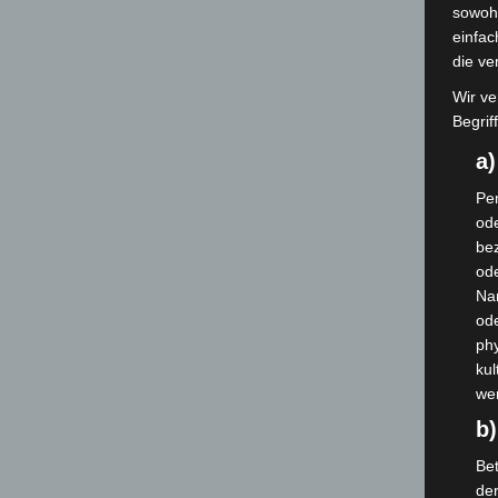
sowohl
einfac
die ve
Wir ve
Begrif
a
Per
ode
bez
ode
Na
od
phy
kul
we
b)
Bet
de