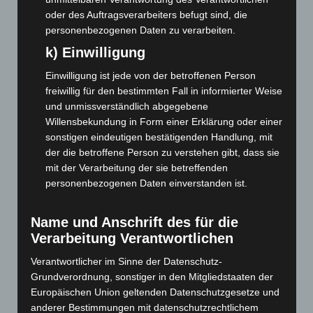
oder des Auftragsverarbeiters befugt sind, die
Juli 2026
(73)
personenbezogenen Daten zu verarbeiten.
Juni 2026
(139)
k) Einwilligung
Mai 2026
(99)
Einwilligung ist jede von der betroffenen Person
April 2026
(99)
freiwillig für den bestimmten Fall in informierter Weise
März 2026
(115)
und unmissverständlich abgegebene
Februar 2026
(109)
Willensbekundung in Form einer Erklärung oder einer
sonstigen eindeutigen bestätigenden Handlung, mit
Januar 2026
(122)
der die betroffene Person zu verstehen gibt, dass sie
Dezember 2025
(103)
mit der Verarbeitung der sie betreffenden
November 2025
(114)
personenbezogenen Daten einverstanden ist.
Oktober 2025
(112)
Name und Anschrift des für die
September 2025
(93)
Verarbeitung Verantwortlichen
August 2025
(90)
Verantwortlicher im Sinne der Datenschutz-
Juli 2025
(90)
Grundverordnung, sonstiger in den Mitgliedstaaten der
Juni 2025
(103)
Europäischen Union geltenden Datenschutzgesetze und
anderer Bestimmungen mit datenschutzrechtlichem
Mai 2025
(112)