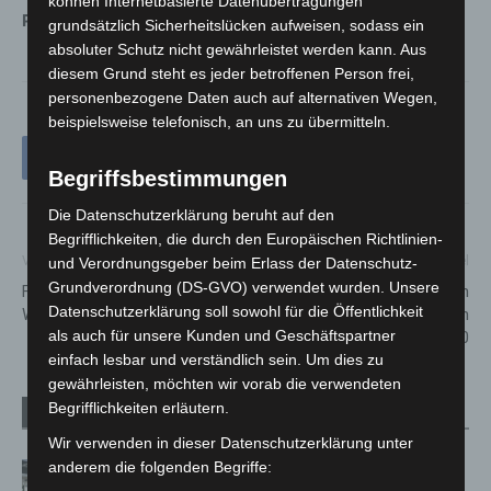
können Internetbasierte Datenübertragungen
Polizeikommissariat Langenhagen melden sollten.
grundsätzlich Sicherheitslücken aufweisen, sodass ein
absoluter Schutz nicht gewährleistet werden kann. Aus
diesem Grund steht es jeder betroffenen Person frei,
personenbezogene Daten auch auf alternativen Wegen,
beispielsweise telefonisch, an uns zu übermitteln.
Begriffsbestimmungen
Die Datenschutzerklärung beruht auf den
Begrifflichkeiten, die durch den Europäischen Richtlinien-
Vorheriger Artikel
Nächster Artikel
und Verordnungsgeber beim Erlass der Datenschutz-
Grundverordnung (DS-GVO) verwendet wurden. Unsere
Frohe und besinnliche
Fallzahlen der laborbestätigten
Datenschutzerklärung soll sowohl für die Öffentlichkeit
Weihnachtstage 2020
COVID-19-Fälle in
als auch für unsere Kunden und Geschäftspartner
Niedersachsen – 25.12.2020
einfach lesbar und verständlich sein. Um dies zu
gewährleisten, möchten wir vorab die verwendeten
Begrifflichkeiten erläutern.
Verwandte Artikel
Mehr vom Autor
Wir verwenden in dieser Datenschutzerklärung unter
anderem die folgenden Begriffe:
Kunst trifft Weingenuss: Barbara-