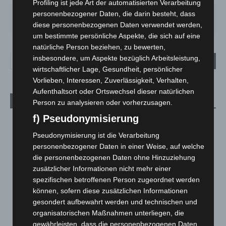
Profiling ist jede Art der automatisierten Verarbeitung
SO.
MO.
DI.
MI.
DO.
personenbezogener Daten, die darin besteht, dass
33
°
27
°
23
°
27
°
30
°
diese personenbezogenen Daten verwendet werden,
um bestimmte persönliche Aspekte, die sich auf eine
natürliche Person beziehen, zu bewerten,
insbesondere, um Aspekte bezüglich Arbeitsleistung,
wirtschaftlicher Lage, Gesundheit, persönlicher
Vorlieben, Interessen, Zuverlässigkeit, Verhalten,
Aufenthaltsort oder Ortswechsel dieser natürlichen
Aktuelle Beiträge
Person zu analysieren oder vorherzusagen.
f) Pseudonymisierung
Kunst trifft Weingenuss: Barbara-Susann Mehring zeigt ihre
Werke im Jacques’ Wein-Depot Isernhagen
Pseudonymisierung ist die Verarbeitung
8. August 2026
personenbezogener Daten in einer Weise, auf welche
die personenbezogenen Daten ohne Hinzuziehung
A2: Zweite Turbobaustelle startet zwischen Hannover-West
zusätzlicher Informationen nicht mehr einer
und Bothfeld
spezifischen betroffenen Person zugeordnet werden
8. August 2026
können, sofern diese zusätzlichen Informationen
gesondert aufbewahrt werden und technischen und
Niedersachsen: Feuerwehrkräfte kehren nach
organisatorischen Maßnahmen unterliegen, die
Waldbrandeinsatz aus Spanien zurück
gewährleisten, dass die personenbezogenen Daten
7. August 2026