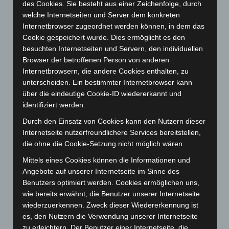
des Cookies. Sie besteht aus einer Zeichenfolge, durch
Januar 2024
(111)
welche Internetseiten und Server dem konkreten
Internetbrowser zugeordnet werden können, in dem das
Dezember 2023
(130)
Cookie gespeichert wurde. Dies ermöglicht es den
November 2023
(130)
besuchten Internetseiten und Servern, den individuellen
Oktober 2023
(114)
Browser der betroffenen Person von anderen
Internetbrowsern, die andere Cookies enthalten, zu
September 2023
(133)
unterscheiden. Ein bestimmter Internetbrowser kann
August 2023
(134)
über die eindeutige Cookie-ID wiedererkannt und
identifiziert werden.
Juli 2023
(118)
Juni 2023
(142)
Durch den Einsatz von Cookies kann den Nutzern dieser
Internetseite nutzerfreundlichere Services bereitstellen,
Mai 2023
(139)
die ohne die Cookie-Setzung nicht möglich wären.
April 2023
(155)
Mittels eines Cookies können die Informationen und
März 2023
(174)
Angebote auf unserer Internetseite im Sinne des
Februar 2023
(154)
Benutzers optimiert werden. Cookies ermöglichen uns,
wie bereits erwähnt, die Benutzer unserer Internetseite
Januar 2023
(140)
wiederzuerkennen. Zweck dieser Wiedererkennung ist
Dezember 2022
(130)
es, den Nutzern die Verwendung unserer Internetseite
zu erleichtern. Der Benutzer einer Internetseite, die
November 2022
(167)