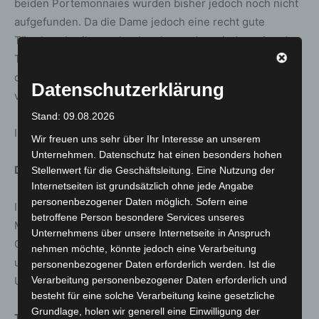
beiden Portemonnaies wurden bisher jedoch noch nicht
aufgefunden. Da die Dame jedoch eine recht gute
Täterbeschreibung abgeben hat und zumindest eine der
Täterinnen wiedererkennen würde, hoffen wir, dass wir
diese kleine Weihnachtsgeschichte auch noch
Datenschutzerklärung
vervollständigen können.
Stand: 09.08.2026
Ihr PK Langenhagen
Wir freuen uns sehr über Ihr Interesse an unserem
Unternehmen. Datenschutz hat einen besonders hohen
Diebstahl von Geldbörsen
Stellenwert für die Geschäftsleitung. Eine Nutzung der
Internetseiten ist grundsätzlich ohne jede Angabe
personenbezogener Daten möglich. Sofern eine
Insgesamt 3 Diebstähle ereigneten sich bereits am
betroffene Person besondere Services unseres
Montag, 07.12.20, im Textilgeschäft KIK an der
Unternehmens über unsere Internetseite in Anspruch
Ostpassage in Langenhagen. Dabei entwendeten bislang
nehmen möchte, könnte jedoch eine Verarbeitung
unbekannte Täterinnen, zwischen 13.30 Uhr und 17.00
personenbezogener Daten erforderlich werden. Ist die
Uhr Geldbörsen verschiedener Kundinnen.
Verarbeitung personenbezogener Daten erforderlich und
besteht für eine solche Verarbeitung keine gesetzliche
Grundlage, holen wir generell eine Einwilligung der
Täterbeschreibung: