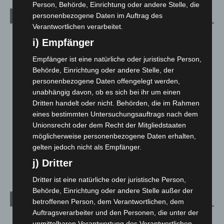
Person, Behörde, Einrichtung oder andere Stelle, die
personenbezogene Daten im Auftrag des
Kategorien
Verantwortlichen verarbeitet.
Blaulicht
2.799
i) Empfänger
Corona-News
712
Empfänger ist eine natürliche oder juristische Person,
Hannover und Region
5.039
Behörde, Einrichtung oder andere Stelle, der
personenbezogene Daten offengelegt werden,
Langenhagen und Ortsteile
3.252
unabhängig davon, ob es sich bei ihr um einen
Leserbriefe
1
Dritten handelt oder nicht. Behörden, die im Rahmen
Menschen
2
eines bestimmten Untersuchungsauftrags nach dem
Unionsrecht oder dem Recht der Mitgliedstaaten
Über uns
1
möglicherweise personenbezogene Daten erhalten,
Veranstaltungen
1.888
gelten jedoch nicht als Empfänger.
Welt
1.271
j) Dritter
Dritter ist eine natürliche oder juristische Person,
Behörde, Einrichtung oder andere Stelle außer der
Archiv
betroffenen Person, dem Verantwortlichen, dem
Auftragsverarbeiter und den Personen, die unter der
August 2026
(14)
unmittelbaren Verantwortung des Verantwortlichen