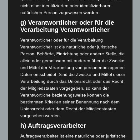
nicht einer identifizierten oder identifizierbaren
Hannover: Erste Tigermücken-Population in Niedersachsen
natürlichen Person zugewiesen werden.
entdeckt
g) Verantwortlicher oder für die
7. August 2026
Verarbeitung Verantwortlicher
Brand im „Haus der Begegnung“ in Neuwarmbüchen schnell
Verantwortlicher oder für die Verarbeitung
eingedämmt
Verantwortlicher ist die natürliche oder juristische
6. August 2026
Person, Behörde, Einrichtung oder andere Stelle, die
allein oder gemeinsam mit anderen über die Zwecke
Region Hannover: 21 neue Notfallsanitäter starten beim
und Mittel der Verarbeitung von personenbezogenen
Roten Kreuz
Daten entscheidet. Sind die Zwecke und Mittel dieser
5. August 2026
Verarbeitung durch das Unionsrecht oder das Recht
der Mitgliedstaaten vorgegeben, so kann der
Mann läuft mit Hockeyschläger über A7 – Polizei sucht
Verantwortliche beziehungsweise können die
Zeugen
bestimmten Kriterien seiner Benennung nach dem
5. August 2026
Unionsrecht oder dem Recht der Mitgliedstaaten
vorgesehen werden.
Celle: Mensch stirbt bei Bagger-Unfall auf Baustelle
5. August 2026
h) Auftragsverarbeiter
Auftragsverarbeiter ist eine natürliche oder juristische