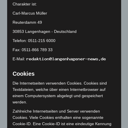
Charakter ist:
April 2025
(88)
Carl-Marcus Müller
März 2025
(111)
Reuterdamm 49
Februar 2025
(96)
30853 Langenhagen - Deutschland
Januar 2025
(88)
Telefon: 0511-215 6000
Dezember 2024
(89)
November 2024
(94)
Fax: 0511-866 789 33
Oktober 2024
(93)
E-Mail:
September 2024
(112)
Cookies
August 2024
(107)
Die Internetseiten verwenden Cookies. Cookies sind
Juli 2024
(89)
Textdateien, welche über einen Internetbrowser auf
Juni 2024
(107)
einem Computersystem abgelegt und gespeichert
Mai 2024
(149)
werden.
April 2024
(102)
Zahlreiche Internetseiten und Server verwenden
Cookies. Viele Cookies enthalten eine sogenannte
März 2024
(103)
Cookie-ID. Eine Cookie-ID ist eine eindeutige Kennung
Februar 2024
(103)