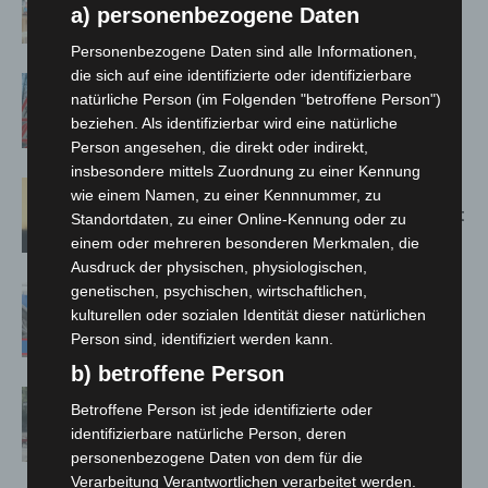
Susann Mehring zeigt ihre Werke im
a) personenbezogene Daten
Jacques’ Wein-Depot Isernhagen
Personenbezogene Daten sind alle Informationen,
die sich auf eine identifizierte oder identifizierbare
A2: Zweite Turbobaustelle startet
natürliche Person (im Folgenden "betroffene Person")
zwischen Hannover-West und
beziehen. Als identifizierbar wird eine natürliche
Bothfeld
Person angesehen, die direkt oder indirekt,
insbesondere mittels Zuordnung zu einer Kennung
Hannover: Erste Tigermücken-
wie einem Namen, zu einer Kennnummer, zu
Population in Niedersachsen entdeckt
Standortdaten, zu einer Online-Kennung oder zu
einem oder mehreren besonderen Merkmalen, die
Ausdruck der physischen, physiologischen,
genetischen, psychischen, wirtschaftlichen,
Mann läuft mit Hockeyschläger über
kulturellen oder sozialen Identität dieser natürlichen
A7 – Polizei sucht Zeugen
Person sind, identifiziert werden kann.
b) betroffene Person
Gasleitung bei McDonald’s-Umbau in
Betroffene Person ist jede identifizierte oder
Langenhagen beschädigt
identifizierbare natürliche Person, deren
personenbezogene Daten von dem für die
Verarbeitung Verantwortlichen verarbeitet werden.