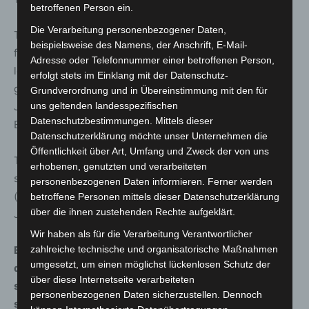
betroffenen Person ein.
Die Verarbeitung personenbezogener Daten,
Täterin 1: Weiblich, ca. 35 Jahre alt, ca. 170 cm groß,
beispielsweise des Namens, der Anschrift, E-Mail-
füllige Figur, schulterlanges dickes rotes Haar (hinten
Adresse oder Telefonnummer einer betroffenen Person,
leicht gewellt; wirkte künstlich), auffallend dicker, gerade
erfolgt stets im Einklang mit der Datenschutz-
geschnittener Pony, weiße Regenjacke, schwarze
Grundverordnung und in Übereinstimmung mit den für
Jogginghose, Winterstiefel, ungepflegtes
uns geltenden landesspezifischen
Datenschutzbestimmungen. Mittels dieser
Erscheinungsbild, ungeschminkt
Datenschutzerklärung möchte unser Unternehmen die
Öffentlichkeit über Art, Umfang und Zweck der von uns
Täterin 2: Weiblich, ca. 35 Jahre alt, ca. 170 cm groß,
erhobenen, genutzten und verarbeiteten
schlanke Figur, dunkelbraunes gewelltes, fransiges Haar
personenbezogenen Daten informieren. Ferner werden
(etwas über Schulterlänge), dunkle Jogginghose, braune
betroffene Personen mittels dieser Datenschutzerklärung
über die ihnen zustehenden Rechte aufgeklärt.
Jacke, osteuropäischer Akzent
Wir haben als für die Verarbeitung Verantwortlicher
Es wird weiterhin um Hinweise von Kunden gebeten,
zahlreiche technische und organisatorische Maßnahmen
umgesetzt, um einen möglichst lückenlosen Schutz der
denen Personen in dem Ladengeschäft aufgefallen
über diese Internetseite verarbeiteten
sind, die als Täter in Betracht kommen. Zeugen können
personenbezogenen Daten sicherzustellen. Dennoch
sich unter Telefon (05 11) 1 09 42 15 im