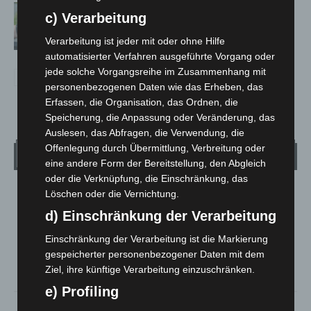
Langenhagen: Autofahrer mit 3,17
c) Verarbeitung
Promille aus dem Verkehr gezogen
Verarbeitung ist jeder mit oder ohne Hilfe
automatisierter Verfahren ausgeführte Vorgang oder
jede solche Vorgangsreihe im Zusammenhang mit
personenbezogenen Daten wie das Erheben, das
Erfassen, die Organisation, das Ordnen, die
Speicherung, die Anpassung oder Veränderung, das
Auslesen, das Abfragen, die Verwendung, die
Offenlegung durch Übermittlung, Verbreitung oder
Wetter
eine andere Form der Bereitstellung, den Abgleich
oder die Verknüpfung, die Einschränkung, das
Löschen oder die Vernichtung.
LANGENHAGEN
Bedeckt
d) Einschränkung der Verarbeitung
°
32.2
°
Einschränkung der Verarbeitung ist die Markierung
C
30.9
gespeicherter personenbezogener Daten mit dem
°
29.9
Ziel, ihre künftige Verarbeitung einzuschränken.
e) Profiling
21%
2.7m/s
100%