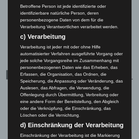
5. August 2026
Betroffene Person ist jede identifizierte oder
identifizierbare natürliche Person, deren
Gasleitung bei McDonald’s-Umbau in Langenhagen
personenbezogene Daten von dem für die
beschädigt
Verarbeitung Verantwortlichen verarbeitet werden.
5. August 2026
c) Verarbeitung
Anklage nach Abschaltung von „Archetyp Market“ erhoben
Verarbeitung ist jeder mit oder ohne Hilfe
3. August 2026
automatisierter Verfahren ausgeführte Vorgang oder
jede solche Vorgangsreihe im Zusammenhang mit
personenbezogenen Daten wie das Erheben, das
Erfassen, die Organisation, das Ordnen, die
Kategorien
Speicherung, die Anpassung oder Veränderung, das
Blaulicht
2.799
Auslesen, das Abfragen, die Verwendung, die
Offenlegung durch Übermittlung, Verbreitung oder
Corona-News
712
eine andere Form der Bereitstellung, den Abgleich
Hannover und Region
5.037
oder die Verknüpfung, die Einschränkung, das
Löschen oder die Vernichtung.
Langenhagen und Ortsteile
3.250
d) Einschränkung der Verarbeitung
Leserbriefe
1
Menschen
2
Einschränkung der Verarbeitung ist die Markierung