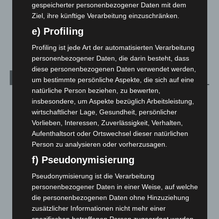
gespeicherter personenbezogener Daten mit dem
Über uns
1
Ziel, ihre künftige Verarbeitung einzuschränken.
Veranstaltungen
1.887
e) Profiling
Welt
1.270
Profiling ist jede Art der automatisierten Verarbeitung
personenbezogener Daten, die darin besteht, dass
diese personenbezogenen Daten verwendet werden,
Archiv
um bestimmte persönliche Aspekte, die sich auf eine
natürliche Person beziehen, zu bewerten,
August 2026
(12)
insbesondere, um Aspekte bezüglich Arbeitsleistung,
wirtschaftlicher Lage, Gesundheit, persönlicher
Juli 2026
(73)
Vorlieben, Interessen, Zuverlässigkeit, Verhalten,
Juni 2026
(139)
Aufenthaltsort oder Ortswechsel dieser natürlichen
Mai 2026
(99)
Person zu analysieren oder vorherzusagen.
April 2026
(99)
f) Pseudonymisierung
März 2026
(115)
Pseudonymisierung ist die Verarbeitung
Februar 2026
(109)
personenbezogener Daten in einer Weise, auf welche
die personenbezogenen Daten ohne Hinzuziehung
Januar 2026
(122)
zusätzlicher Informationen nicht mehr einer
Dezember 2025
(103)