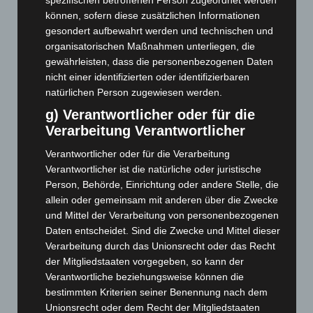
spezifischen betroffenen Person zugeordnet werden
können, sofern diese zusätzlichen Informationen
November 2025
(114)
gesondert aufbewahrt werden und technischen und
Oktober 2025
(112)
organisatorischen Maßnahmen unterliegen, die
September 2025
(93)
gewährleisten, dass die personenbezogenen Daten
nicht einer identifizierten oder identifizierbaren
August 2025
(90)
natürlichen Person zugewiesen werden.
Juli 2025
(90)
g) Verantwortlicher oder für die
Juni 2025
(103)
Verarbeitung Verantwortlicher
Mai 2025
(112)
Verantwortlicher oder für die Verarbeitung
April 2025
(88)
Verantwortlicher ist die natürliche oder juristische
März 2025
(111)
Person, Behörde, Einrichtung oder andere Stelle, die
allein oder gemeinsam mit anderen über die Zwecke
Februar 2025
(96)
und Mittel der Verarbeitung von personenbezogenen
Januar 2025
(88)
Daten entscheidet. Sind die Zwecke und Mittel dieser
Verarbeitung durch das Unionsrecht oder das Recht
Dezember 2024
(89)
der Mitgliedstaaten vorgegeben, so kann der
November 2024
(94)
Verantwortliche beziehungsweise können die
Oktober 2024
(93)
bestimmten Kriterien seiner Benennung nach dem
Unionsrecht oder dem Recht der Mitgliedstaaten
September 2024
(112)