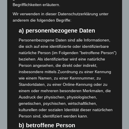
Niedersachsen: Feuerwehrkräfte kehren nach
Begrifflichkeiten erläutern.
Waldbrandeinsatz aus Spanien zurück
Wir verwenden in dieser Datenschutzerklärung unter
7. August 2026
anderem die folgenden Begriffe:
Hannover: Erste Tigermücken-Population in Niedersachsen
a) personenbezogene Daten
entdeckt
Personenbezogene Daten sind alle Informationen,
7. August 2026
die sich auf eine identifizierte oder identifizierbare
Brand im „Haus der Begegnung“ in Neuwarmbüchen schnell
natürliche Person (im Folgenden "betroffene Person")
eingedämmt
beziehen. Als identifizierbar wird eine natürliche
6. August 2026
Person angesehen, die direkt oder indirekt,
insbesondere mittels Zuordnung zu einer Kennung
Region Hannover: 21 neue Notfallsanitäter starten beim
wie einem Namen, zu einer Kennnummer, zu
Roten Kreuz
Standortdaten, zu einer Online-Kennung oder zu
5. August 2026
einem oder mehreren besonderen Merkmalen, die
Ausdruck der physischen, physiologischen,
Mann läuft mit Hockeyschläger über A7 – Polizei sucht
genetischen, psychischen, wirtschaftlichen,
Zeugen
kulturellen oder sozialen Identität dieser natürlichen
5. August 2026
Person sind, identifiziert werden kann.
b) betroffene Person
Celle: Mensch stirbt bei Bagger-Unfall auf Baustelle