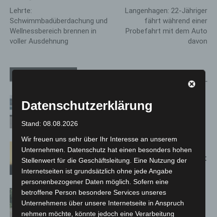
Lehrte:
Langenhagen: 22-Jähriger
Schwimmbadüberdachung und
fährt während einer
Wellnessbereich brennen in
Probefahrt mit dem Auto
voller Ausdehnung
davon
Verwandte Artikel
Mehr vom Autor
Niedersachsen: Feuerwehrkräfte
Datenschutzerklärung
kehren nach Waldbrandeinsatz aus
Spanien zurück
Stand: 08.08.2026
Wir freuen uns sehr über Ihr Interesse an unserem
Hannover: Erste Tigermücken-
Unternehmen. Datenschutz hat einen besonders hohen
Population in Niedersachsen entdeckt
Stellenwert für die Geschäftsleitung. Eine Nutzung der
Internetseiten ist grundsätzlich ohne jede Angabe
personenbezogener Daten möglich. Sofern eine
Brand im „Haus der Begegnung“ in
betroffene Person besondere Services unseres
Unternehmens über unsere Internetseite in Anspruch
Neuwarmbüchen schnell eingedämmt
nehmen möchte, könnte jedoch eine Verarbeitung