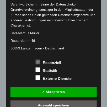
März 2022
(221)
Verantwortlicher im Sinne der Datenschutz-
Februar 2022
(189)
Grundverordnung, sonstiger in den Mitgliedstaaten der
Januar 2022
(190)
Europäischen Union geltenden Datenschutzgesetze und
anderer Bestimmungen mit datenschutzrechtlichem
Dezember 2021
(204)
Charakter ist:
November 2021
(215)
Carl-Marcus Müller
Oktober 2021
(171)
Reuterdamm 49
September 2021
(180)
30853 Langenhagen - Deutschland
August 2021
(154)
Telefon: 0511-215 6000
Juli 2021
(213)
Essenziell
Fax: 0511-866 789 33
Juni 2021
(198)
Statistik
E-Mail:
Mai 2021
(200)
Externe Dienste
April 2021
(163)
Cookies
März 2021
(228)
Die Internetseiten verwenden Cookies. Cookies sind
✓ Akzeptieren
Februar 2021
(189)
Textdateien, welche über einen Internetbrowser auf
Januar 2021
(192)
einem Computersystem abgelegt und gespeichert
Auswahl speichern