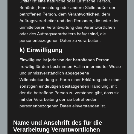
Dritter ist eine natürliche oder juristische Person,
Behörde, Einrichtung oder andere Stelle außer der
Mai 2023
(139)
betroffenen Person, dem Verantwortlichen, dem
April 2023
(155)
Auftragsverarbeiter und den Personen, die unter der
März 2023
(174)
unmittelbaren Verantwortung des Verantwortlichen
oder des Auftragsverarbeiters befugt sind, die
Februar 2023
(154)
personenbezogenen Daten zu verarbeiten.
Januar 2023
(140)
k) Einwilligung
Dezember 2022
(130)
Einwilligung ist jede von der betroffenen Person
November 2022
(167)
freiwillig für den bestimmten Fall in informierter Weise
Oktober 2022
(166)
und unmissverständlich abgegebene
Willensbekundung in Form einer Erklärung oder einer
September 2022
(205)
sonstigen eindeutigen bestätigenden Handlung, mit
August 2022
(166)
der die betroffene Person zu verstehen gibt, dass sie
Juli 2022
(133)
mit der Verarbeitung der sie betreffenden
personenbezogenen Daten einverstanden ist.
Juni 2022
(167)
Mai 2022
(177)
Name und Anschrift des für die
April 2022
(198)
Verarbeitung Verantwortlichen