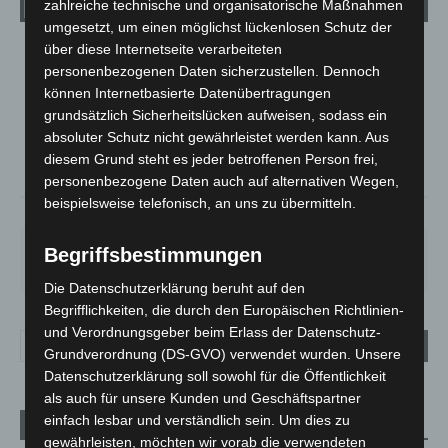
zahlreiche technische und organisatorische Maßnahmen
umgesetzt, um einen möglichst lückenlosen Schutz der
über diese Internetseite verarbeiteten
LANGENHAGEN
personenbezogenen Daten sicherzustellen. Dennoch
Überwiegend Bewölkt
können Internetbasierte Datenübertragungen
°
grundsätzlich Sicherheitslücken aufweisen, sodass ein
15.5
°
C
13.9
absoluter Schutz nicht gewährleistet werden kann. Aus
°
diesem Grund steht es jeder betroffenen Person frei,
13.3
personenbezogene Daten auch auf alternativen Wegen,
beispielsweise telefonisch, an uns zu übermitteln.
90%
1m/s
84%
SA.
SO.
MO.
DI.
MI.
Begriffsbestimmungen
27
°
34
°
27
°
23
°
20
°
Die Datenschutzerklärung beruht auf den
Begrifflichkeiten, die durch den Europäischen Richtlinien-
und Verordnungsgeber beim Erlass der Datenschutz-
Grundverordnung (DS-GVO) verwendet wurden. Unsere
Datenschutzerklärung soll sowohl für die Öffentlichkeit
als auch für unsere Kunden und Geschäftspartner
einfach lesbar und verständlich sein. Um dies zu
Aktuelle Beiträge
gewährleisten, möchten wir vorab die verwendeten