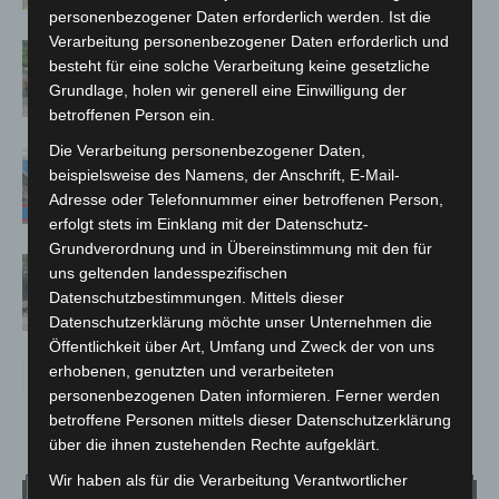
personenbezogener Daten erforderlich werden. Ist die
Verarbeitung personenbezogener Daten erforderlich und
Region Hannover: 21 neue
besteht für eine solche Verarbeitung keine gesetzliche
Notfallsanitäter starten beim Roten
Grundlage, holen wir generell eine Einwilligung der
Kreuz
betroffenen Person ein.
Die Verarbeitung personenbezogener Daten,
Mann läuft mit Hockeyschläger über
beispielsweise des Namens, der Anschrift, E-Mail-
A7 – Polizei sucht Zeugen
Adresse oder Telefonnummer einer betroffenen Person,
erfolgt stets im Einklang mit der Datenschutz-
Grundverordnung und in Übereinstimmung mit den für
Gasleitung bei McDonald’s-Umbau in
uns geltenden landesspezifischen
Langenhagen beschädigt
Datenschutzbestimmungen. Mittels dieser
Datenschutzerklärung möchte unser Unternehmen die
Öffentlichkeit über Art, Umfang und Zweck der von uns
erhobenen, genutzten und verarbeiteten
personenbezogenen Daten informieren. Ferner werden
betroffene Personen mittels dieser Datenschutzerklärung
über die ihnen zustehenden Rechte aufgeklärt.
Wir haben als für die Verarbeitung Verantwortlicher
Wetter