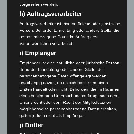
vorgesehen werden.
August 2024
(107)
h) Auftragsverarbeiter
Juli 2024
(89)
Auftragsverarbeiter ist eine natürliche oder juristische
Juni 2024
(107)
Person, Behörde, Einrichtung oder andere Stelle, die
Mai 2024
(149)
personenbezogene Daten im Auftrag des
April 2024
(102)
Verantwortlichen verarbeitet.
i) Empfänger
März 2024
(103)
Februar 2024
(103)
Empfänger ist eine natürliche oder juristische Person,
Behörde, Einrichtung oder andere Stelle, der
Januar 2024
(111)
personenbezogene Daten offengelegt werden,
Dezember 2023
(130)
unabhängig davon, ob es sich bei ihr um einen
November 2023
(130)
Dritten handelt oder nicht. Behörden, die im Rahmen
eines bestimmten Untersuchungsauftrags nach dem
Oktober 2023
(114)
Unionsrecht oder dem Recht der Mitgliedstaaten
September 2023
(133)
möglicherweise personenbezogene Daten erhalten,
August 2023
(134)
gelten jedoch nicht als Empfänger.
Juli 2023
(118)
j) Dritter
Juni 2023
(142)