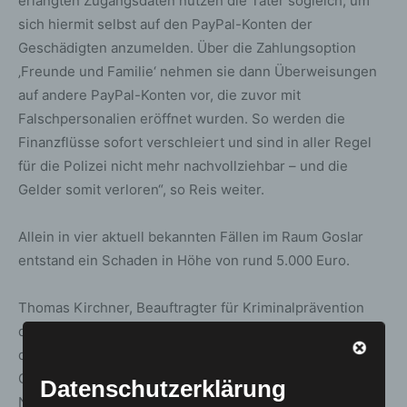
erlangten Zugangsdaten nutzen die Täter sogleich, um
sich hiermit selbst auf den PayPal-Konten der
Geschädigten anzumelden. Über die Zahlungsoption
‚Freunde und Familie‘ nehmen sie dann Überweisungen
auf andere PayPal-Konten vor, die zuvor mit
Falschpersonalien eröffnet wurden. So werden die
Finanzflüsse sofort verschleiert und sind in aller Regel
für die Polizei nicht mehr nachvollziehbar – und die
Gelder somit verloren“, so Reis weiter.
Allein in vier aktuell bekannten Fällen im Raum Goslar
entstand ein Schaden in Höhe von rund 5.000 Euro.
Thomas Kirchner, Beauftragter für Kriminalprävention
der Polizei Goslar, mahnt zur Vorsicht: „Eine Zahlung mit
der Option ‚Freunde und Familie‘ kostet zwar keine
Gebühren, allerdings bedenken viele Nutzerinnen und
Datenschutzerklärung
Nutzer dabei nicht, dass sie dadurch den sogenannten