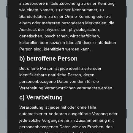
insbesondere mittels Zuordnung zu einer Kennung
wie einem Namen, zu einer Kennnummer, zu
Wetter
Standortdaten, zu einer Online-Kennung oder zu
einem oder mehreren besonderen Merkmalen, die
LANGENHAGEN
Ausdruck der physischen, physiologischen,
genetischen, psychischen, wirtschaftlichen,
Mäßig Bewölkt
kulturellen oder sozialen Identität dieser natürlichen
°
13.3
°
C
12
Person sind, identifiziert werden kann.
°
b) betroffene Person
11
Betroffene Person ist jede identifizierte oder
93%
1.8m/s
38%
identifizierbare natürliche Person, deren
personenbezogene Daten von dem für die
SA.
SO.
MO.
DI.
MI.
Verarbeitung Verantwortlichen verarbeitet werden.
27
°
34
°
27
°
23
°
25
°
c) Verarbeitung
Verarbeitung ist jeder mit oder ohne Hilfe
automatisierter Verfahren ausgeführte Vorgang oder
jede solche Vorgangsreihe im Zusammenhang mit
personenbezogenen Daten wie das Erheben, das