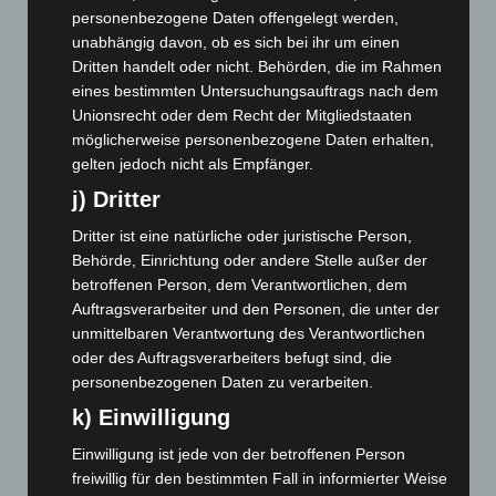
Januar 2026
(122)
personenbezogene Daten offengelegt werden,
Dezember 2025
(103)
unabhängig davon, ob es sich bei ihr um einen
November 2025
(114)
Dritten handelt oder nicht. Behörden, die im Rahmen
eines bestimmten Untersuchungsauftrags nach dem
Oktober 2025
(112)
Unionsrecht oder dem Recht der Mitgliedstaaten
September 2025
(93)
möglicherweise personenbezogene Daten erhalten,
gelten jedoch nicht als Empfänger.
August 2025
(90)
j) Dritter
Juli 2025
(90)
Juni 2025
(103)
Dritter ist eine natürliche oder juristische Person,
Behörde, Einrichtung oder andere Stelle außer der
Mai 2025
(112)
betroffenen Person, dem Verantwortlichen, dem
April 2025
(88)
Auftragsverarbeiter und den Personen, die unter der
März 2025
(111)
unmittelbaren Verantwortung des Verantwortlichen
oder des Auftragsverarbeiters befugt sind, die
Februar 2025
(96)
personenbezogenen Daten zu verarbeiten.
Januar 2025
(88)
k) Einwilligung
Dezember 2024
(89)
Einwilligung ist jede von der betroffenen Person
November 2024
(94)
freiwillig für den bestimmten Fall in informierter Weise