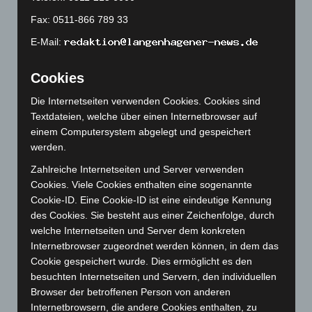
Juli 2023
(118)
Fax: 0511-866 789 33
Juni 2023
(142)
E-Mail:
Mai 2023
(139)
April 2023
(155)
Cookies
März 2023
(174)
Die Internetseiten verwenden Cookies. Cookies sind
Februar 2023
(154)
Textdateien, welche über einen Internetbrowser auf
Januar 2023
(140)
einem Computersystem abgelegt und gespeichert
werden.
Dezember 2022
(130)
Zahlreiche Internetseiten und Server verwenden
November 2022
(167)
Cookies. Viele Cookies enthalten eine sogenannte
Oktober 2022
(166)
Cookie-ID. Eine Cookie-ID ist eine eindeutige Kennung
September 2022
(205)
des Cookies. Sie besteht aus einer Zeichenfolge, durch
welche Internetseiten und Server dem konkreten
August 2022
(166)
Internetbrowser zugeordnet werden können, in dem das
Juli 2022
(133)
Cookie gespeichert wurde. Dies ermöglicht es den
Juni 2022
(167)
besuchten Internetseiten und Servern, den individuellen
Browser der betroffenen Person von anderen
Mai 2022
(177)
Internetbrowsern, die andere Cookies enthalten, zu