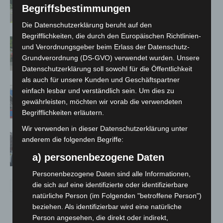
Neuwarmbüchen schnell eingedämmt
Begriffsbestimmungen
Die Datenschutzerklärung beruht auf den
Begrifflichkeiten, die durch den Europäischen Richtlinien-
Region Hannover: 21 neue
und Verordnungsgeber beim Erlass der Datenschutz-
Notfallsanitäter starten beim Roten
Grundverordnung (DS-GVO) verwendet wurden. Unsere
Kreuz
Datenschutzerklärung soll sowohl für die Öffentlichkeit
als auch für unsere Kunden und Geschäftspartner
Mann läuft mit Hockeyschläger über
einfach lesbar und verständlich sein. Um dies zu
A7 – Polizei sucht Zeugen
gewährleisten, möchten wir vorab die verwendeten
Begrifflichkeiten erläutern.
Wir verwenden in dieser Datenschutzerklärung unter
Celle: Mensch stirbt bei Bagger-Unfall
anderem die folgenden Begriffe:
auf Baustelle
a) personenbezogene Daten
Personenbezogene Daten sind alle Informationen,
die sich auf eine identifizierte oder identifizierbare
natürliche Person (im Folgenden "betroffene Person")
beziehen. Als identifizierbar wird eine natürliche
Person angesehen, die direkt oder indirekt,