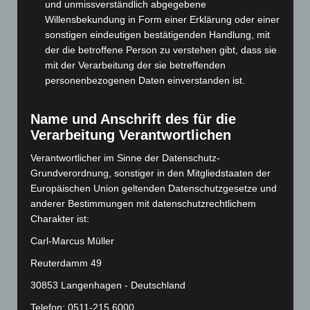
Oktober 2024
(93)
und unmissverständlich abgegebene
Willensbekundung in Form einer Erklärung oder einer
September 2024
(112)
sonstigen eindeutigen bestätigenden Handlung, mit
August 2024
(107)
der die betroffene Person zu verstehen gibt, dass sie
Juli 2024
(89)
mit der Verarbeitung der sie betreffenden
personenbezogenen Daten einverstanden ist.
Juni 2024
(107)
Mai 2024
(149)
Name und Anschrift des für die
April 2024
(102)
Verarbeitung Verantwortlichen
März 2024
(103)
Verantwortlicher im Sinne der Datenschutz-
Februar 2024
(103)
Grundverordnung, sonstiger in den Mitgliedstaaten der
Januar 2024
(111)
Europäischen Union geltenden Datenschutzgesetze und
anderer Bestimmungen mit datenschutzrechtlichem
Dezember 2023
(130)
Charakter ist:
November 2023
(130)
Carl-Marcus Müller
Oktober 2023
(114)
Reuterdamm 49
September 2023
(133)
30853 Langenhagen - Deutschland
August 2023
(134)
Telefon: 0511-215 6000