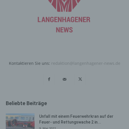
automatisiertes System eine Reihe von allgemeinen
Daten und Informationen. Diese allgemeinen Daten und
Informationen werden in den Logfiles des Servers
gespeichert. Erfasst werden können die (1) verwendeten
Browsertypen und Versionen, (2) das vom zugreifenden
System verwendete Betriebssystem, (3) die
Internetseite, von welcher ein zugreifendes System auf
unsere Internetseite gelangt (sogenannte Referrer), (4)
die Unterwebseiten, welche über ein zugreifendes
System auf unserer Internetseite angesteuert werden,
Kontaktieren Sie uns:
redaktion@langenhagener-news.de
(5) das Datum und die Uhrzeit eines Zugriffs auf die
Internetseite, (6) eine Internet-Protokoll-Adresse (IP-
Adresse), (7) der Internet-Service-Provider des
zugreifenden Systems und (8) sonstige ähnliche Daten
und Informationen, die der Gefahrenabwehr im Falle von
Angriffen auf unsere informationstechnologischen
Beliebte Beiträge
Systeme dienen.
Bei der Nutzung dieser allgemeinen Daten und
Unfall mit einem Feuerwehrkran auf der
Informationen ziehen wird keine Rückschlüsse auf die
Feuer- und Rettungswache 2 in...
betroffene Person. Diese Informationen werden vielmehr
9. Mai 2022