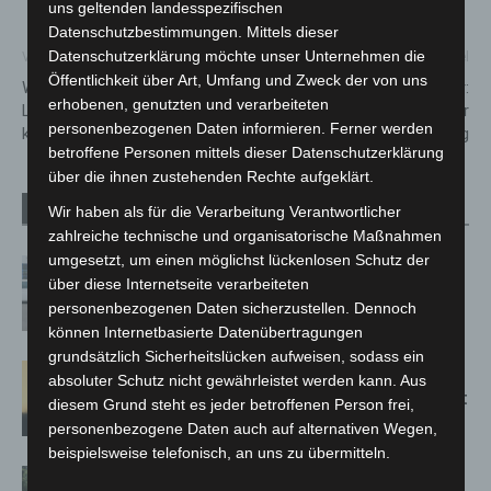
uns geltenden landesspezifischen
Datenschutzbestimmungen. Mittels dieser
Datenschutzerklärung möchte unser Unternehmen die
Vorheriger Artikel
Nächster Artikel
Öffentlichkeit über Art, Umfang und Zweck der von uns
Weltkriegsgranate in
20 Jahre Maker Faire Kultur:
erhobenen, genutzten und verarbeiteten
Langenhagen-Krähenwinkel
Vom Garagenprojekt zur
personenbezogenen Daten informieren. Ferner werden
kontrolliert gesprengt
globalen Innovationsbewegung
betroffene Personen mittels dieser Datenschutzerklärung
über die ihnen zustehenden Rechte aufgeklärt.
Verwandte Artikel
Mehr vom Autor
Wir haben als für die Verarbeitung Verantwortlicher
zahlreiche technische und organisatorische Maßnahmen
umgesetzt, um einen möglichst lückenlosen Schutz der
Niedersachsen: Feuerwehrkräfte
über diese Internetseite verarbeiteten
kehren nach Waldbrandeinsatz aus
personenbezogenen Daten sicherzustellen. Dennoch
Spanien zurück
können Internetbasierte Datenübertragungen
grundsätzlich Sicherheitslücken aufweisen, sodass ein
Hannover: Erste Tigermücken-
absoluter Schutz nicht gewährleistet werden kann. Aus
Population in Niedersachsen entdeckt
diesem Grund steht es jeder betroffenen Person frei,
personenbezogene Daten auch auf alternativen Wegen,
beispielsweise telefonisch, an uns zu übermitteln.
Brand im „Haus der Begegnung“ in