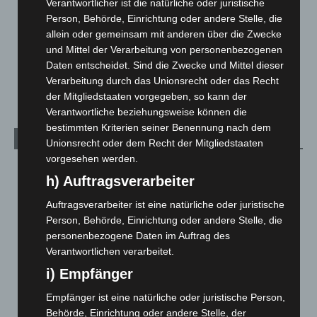
Verantwortlicher ist die natürliche oder juristische
Menschen
2
Person, Behörde, Einrichtung oder andere Stelle, die
allein oder gemeinsam mit anderen über die Zwecke
Über uns
1
und Mittel der Verarbeitung von personenbezogenen
Veranstaltungen
1.887
Daten entscheidet. Sind die Zwecke und Mittel dieser
Welt
1.270
Verarbeitung durch das Unionsrecht oder das Recht
der Mitgliedstaaten vorgegeben, so kann der
Verantwortliche beziehungsweise können die
bestimmten Kriterien seiner Benennung nach dem
Archiv
Unionsrecht oder dem Recht der Mitgliedstaaten
vorgesehen werden.
August 2026
(12)
h) Auftragsverarbeiter
Juli 2026
(73)
Auftragsverarbeiter ist eine natürliche oder juristische
Juni 2026
(139)
Person, Behörde, Einrichtung oder andere Stelle, die
Mai 2026
(99)
personenbezogene Daten im Auftrag des
Verantwortlichen verarbeitet.
April 2026
(99)
i) Empfänger
März 2026
(115)
Februar 2026
(109)
Empfänger ist eine natürliche oder juristische Person,
Behörde, Einrichtung oder andere Stelle, der