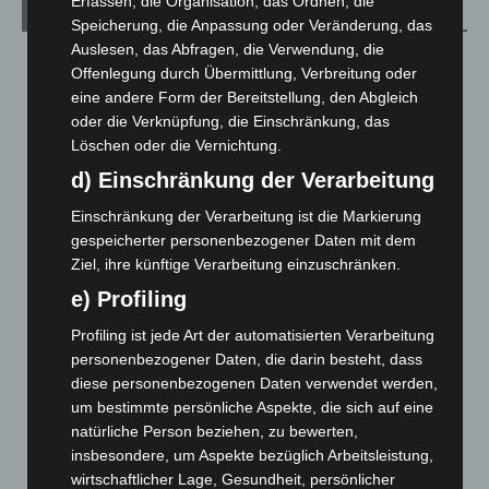
Erfassen, die Organisation, das Ordnen, die
Aktuelle Beiträge
Speicherung, die Anpassung oder Veränderung, das
Auslesen, das Abfragen, die Verwendung, die
Niedersachsen: Feuerwehrkräfte kehren nach
Offenlegung durch Übermittlung, Verbreitung oder
Waldbrandeinsatz aus Spanien zurück
eine andere Form der Bereitstellung, den Abgleich
7. August 2026
oder die Verknüpfung, die Einschränkung, das
Löschen oder die Vernichtung.
Hannover: Erste Tigermücken-Population in Niedersachsen
entdeckt
d) Einschränkung der Verarbeitung
7. August 2026
Einschränkung der Verarbeitung ist die Markierung
Brand im „Haus der Begegnung“ in Neuwarmbüchen schnell
gespeicherter personenbezogener Daten mit dem
eingedämmt
Ziel, ihre künftige Verarbeitung einzuschränken.
6. August 2026
e) Profiling
Region Hannover: 21 neue Notfallsanitäter starten beim
Profiling ist jede Art der automatisierten Verarbeitung
Roten Kreuz
personenbezogener Daten, die darin besteht, dass
5. August 2026
diese personenbezogenen Daten verwendet werden,
um bestimmte persönliche Aspekte, die sich auf eine
Mann läuft mit Hockeyschläger über A7 – Polizei sucht
natürliche Person beziehen, zu bewerten,
Zeugen
insbesondere, um Aspekte bezüglich Arbeitsleistung,
5. August 2026
wirtschaftlicher Lage, Gesundheit, persönlicher