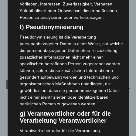
Vorlieben, Interessen, Zuverlässigkeit, Verhalten,
Celle: Mensch stirbt bei Bagger-Unfall auf Baustelle
Aufenthaltsort oder Ortswechsel dieser natürlichen
5. August 2026
Person zu analysieren oder vorherzusagen.
Gasleitung bei McDonald’s-Umbau in Langenhagen
f) Pseudonymisierung
beschädigt
Pseudonymisierung ist die Verarbeitung
5. August 2026
personenbezogener Daten in einer Weise, auf welche
die personenbezogenen Daten ohne Hinzuziehung
Anklage nach Abschaltung von „Archetyp Market“ erhoben
zusätzlicher Informationen nicht mehr einer
3. August 2026
spezifischen betroffenen Person zugeordnet werden
können, sofern diese zusätzlichen Informationen
gesondert aufbewahrt werden und technischen und
organisatorischen Maßnahmen unterliegen, die
Kategorien
gewährleisten, dass die personenbezogenen Daten
Blaulicht
2.799
nicht einer identifizierten oder identifizierbaren
natürlichen Person zugewiesen werden.
Corona-News
712
g) Verantwortlicher oder für die
Hannover und Region
5.037
Verarbeitung Verantwortlicher
Langenhagen und Ortsteile
3.250
Verantwortlicher oder für die Verarbeitung
Leserbriefe
1