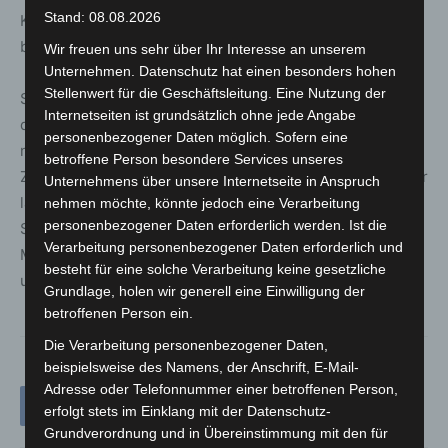
Stand: 08.08.2026
Käuferschutz verlieren, der sie eigentlich vor
betrügerischen Angeboten im Internet schützen soll.“
Wir freuen uns sehr über Ihr Interesse an unserem
Unternehmen. Datenschutz hat einen besonders hohen
Stellenwert für die Geschäftsleitung. Eine Nutzung der
Sein Rat: „Für die Zahlung kleinerer Beträge innerhalb
Internetseiten ist grundsätzlich ohne jede Angabe
der Familie, an Freunde oder Bekannte ist diese Funktion
personenbezogener Daten möglich. Sofern eine
nutzbar. Vermeiden Sie jedoch unbedingt diesen
betroffene Person besondere Services unseres
Zahlungsweg, wenn Sie die Empfänger nicht kennen, hier
Unternehmens über unsere Internetseite in Anspruch
laufen Sie schnell Gefahr, Betrügern aufzuliegen. Zahlen
nehmen möchte, könnte jedoch eine Verarbeitung
personenbezogener Daten erforderlich werden. Ist die
Sie lieber eine Überweisungsgebühr. Sollten Sie von der
Verarbeitung personenbezogener Daten erforderlich und
Masche betroffen sein, informieren Sie PayPal
besteht für eine solche Verarbeitung keine gesetzliche
unverzüglich.“
Grundlage, holen wir generell eine Einwilligung der
betroffenen Person ein.
Die Verarbeitung personenbezogener Daten,
beispielsweise des Namens, der Anschrift, E-Mail-
Adresse oder Telefonnummer einer betroffenen Person,
erfolgt stets im Einklang mit der Datenschutz-
Grundverordnung und in Übereinstimmung mit den für