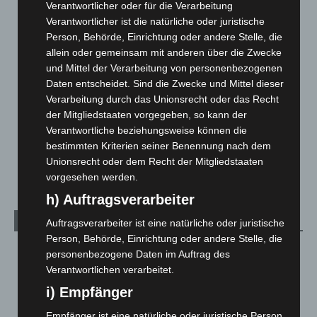
Verantwortlicher oder für die Verarbeitung
Corona-News
712
Verantwortlicher ist die natürliche oder juristische
Hannover und Region
5.034
Person, Behörde, Einrichtung oder andere Stelle, die
allein oder gemeinsam mit anderen über die Zwecke
Langenhagen und Ortsteile
3.249
und Mittel der Verarbeitung von personenbezogenen
Leserbriefe
1
Daten entscheidet. Sind die Zwecke und Mittel dieser
Menschen
2
Verarbeitung durch das Unionsrecht oder das Recht
der Mitgliedstaaten vorgegeben, so kann der
Über uns
1
Verantwortliche beziehungsweise können die
Veranstaltungen
1.887
bestimmten Kriterien seiner Benennung nach dem
Welt
1.269
Unionsrecht oder dem Recht der Mitgliedstaaten
vorgesehen werden.
h) Auftragsverarbeiter
Archiv
Auftragsverarbeiter ist eine natürliche oder juristische
Person, Behörde, Einrichtung oder andere Stelle, die
August 2026
(9)
personenbezogene Daten im Auftrag des
Verantwortlichen verarbeitet.
Juli 2026
(73)
i) Empfänger
Juni 2026
(139)
Mai 2026
(99)
Empfänger ist eine natürliche oder juristische Person,