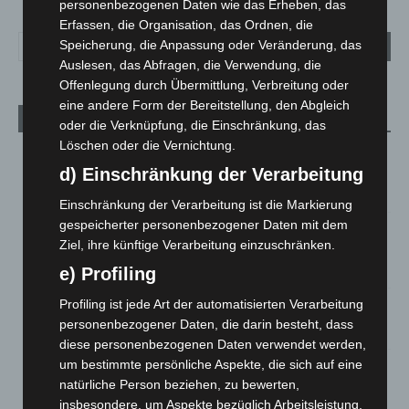
personenbezogenen Daten wie das Erheben, das
Erfassen, die Organisation, das Ordnen, die
Speicherung, die Anpassung oder Veränderung, das
Auslesen, das Abfragen, die Verwendung, die
Offenlegung durch Übermittlung, Verbreitung oder
eine andere Form der Bereitstellung, den Abgleich
Aktuelle Beiträge
oder die Verknüpfung, die Einschränkung, das
Löschen oder die Vernichtung.
Region Hannover: 21 neue Notfallsanitäter starten beim
d) Einschränkung der Verarbeitung
Roten Kreuz
5. August 2026
Einschränkung der Verarbeitung ist die Markierung
gespeicherter personenbezogener Daten mit dem
Mann läuft mit Hockeyschläger über A7 – Polizei sucht
Ziel, ihre künftige Verarbeitung einzuschränken.
Zeugen
5. August 2026
e) Profiling
Profiling ist jede Art der automatisierten Verarbeitung
Celle: Mensch stirbt bei Bagger-Unfall auf Baustelle
personenbezogener Daten, die darin besteht, dass
5. August 2026
diese personenbezogenen Daten verwendet werden,
um bestimmte persönliche Aspekte, die sich auf eine
Gasleitung bei McDonald’s-Umbau in Langenhagen
natürliche Person beziehen, zu bewerten,
beschädigt
insbesondere, um Aspekte bezüglich Arbeitsleistung,
5. August 2026