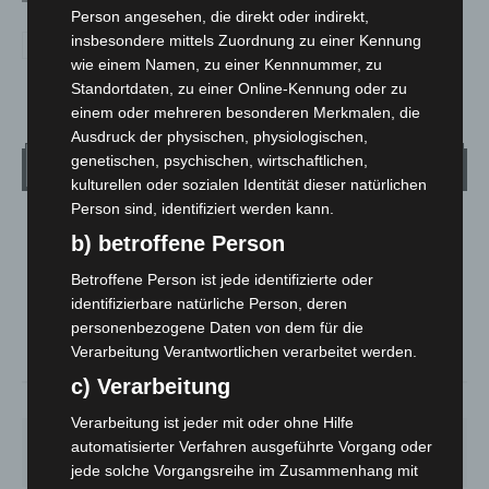
Person angesehen, die direkt oder indirekt,
insbesondere mittels Zuordnung zu einer Kennung
wie einem Namen, zu einer Kennnummer, zu
Standortdaten, zu einer Online-Kennung oder zu
einem oder mehreren besonderen Merkmalen, die
Ausdruck der physischen, physiologischen,
genetischen, psychischen, wirtschaftlichen,
Wetter
kulturellen oder sozialen Identität dieser natürlichen
Person sind, identifiziert werden kann.
LANGENHAGEN
b) betroffene Person
Überwiegend Bewölkt
Betroffene Person ist jede identifizierte oder
°
21.1
°
C
19.6
identifizierbare natürliche Person, deren
personenbezogene Daten von dem für die
°
19
Verarbeitung Verantwortlichen verarbeitet werden.
c) Verarbeitung
78%
0.5m/s
63%
Verarbeitung ist jeder mit oder ohne Hilfe
DO.
FR.
SA.
SO.
MO.
automatisierter Verfahren ausgeführte Vorgang oder
29
°
24
°
27
°
31
°
31
°
jede solche Vorgangsreihe im Zusammenhang mit