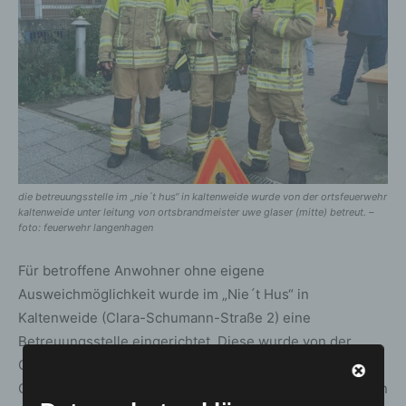
die betreuungsstelle im „nie´t hus“ in kaltenweide wurde von der ortsfeuerwehr
kaltenweide unter leitung von ortsbrandmeister uwe glaser (mitte) betreut. –
foto: feuerwehr langenhagen
Für betroffene Anwohner ohne eigene
Ausweichmöglichkeit wurde im „Nie´t Hus“ in
Kaltenweide (Clara-Schumann-Straße 2) eine
Betreuungsstelle eingerichtet. Diese wurde von der
Ortsfeuerwehr Kaltenweide unter Leitung von
Ortsbrandmeister Uwe Glaser betreut. Rund 20 Personen