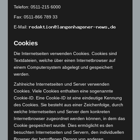
November 2023
(130)
Telefon: 0511-215 6000
Oktober 2023
(114)
Fax: 0511-866 789 33
September 2023
(133)
E-Mail:
August 2023
(134)
Juli 2023
(118)
Cookies
Juni 2023
(142)
Die Internetseiten verwenden Cookies. Cookies sind
Mai 2023
(139)
Textdateien, welche über einen Internetbrowser auf
April 2023
(155)
einem Computersystem abgelegt und gespeichert
werden.
März 2023
(174)
Zahlreiche Internetseiten und Server verwenden
Februar 2023
(154)
Cookies. Viele Cookies enthalten eine sogenannte
Januar 2023
(140)
Cookie-ID. Eine Cookie-ID ist eine eindeutige Kennung
Dezember 2022
(130)
des Cookies. Sie besteht aus einer Zeichenfolge, durch
welche Internetseiten und Server dem konkreten
November 2022
(167)
Internetbrowser zugeordnet werden können, in dem das
Oktober 2022
(166)
Cookie gespeichert wurde. Dies ermöglicht es den
September 2022
(205)
besuchten Internetseiten und Servern, den individuellen
Browser der betroffenen Person von anderen