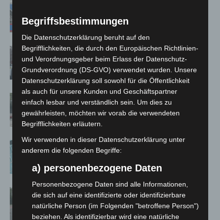
Mann läuft mit Hockeyschläger über
A7 – Polizei sucht Zeugen
Begriffsbestimmungen
Die Datenschutzerklärung beruht auf den
Begrifflichkeiten, die durch den Europäischen Richtlinien-
Celle: Mensch stirbt bei Bagger-Unfall
und Verordnungsgeber beim Erlass der Datenschutz-
auf Baustelle
Grundverordnung (DS-GVO) verwendet wurden. Unsere
Datenschutzerklärung soll sowohl für die Öffentlichkeit
als auch für unsere Kunden und Geschäftspartner
Gasleitung bei McDonald’s-Umbau in
einfach lesbar und verständlich sein. Um dies zu
Langenhagen beschädigt
gewährleisten, möchten wir vorab die verwendeten
Begrifflichkeiten erläutern.
Wir verwenden in dieser Datenschutzerklärung unter
Anklage nach Abschaltung von
anderem die folgenden Begriffe:
„Archetyp Market“ erhoben
a) personenbezogene Daten
Personenbezogene Daten sind alle Informationen,
Hannover: Polizei stoppt 166
die sich auf eine identifizierte oder identifizierbare
Trunkenheitsfahrten bei
natürliche Person (im Folgenden "betroffene Person")
Großkontrolle
beziehen. Als identifizierbar wird eine natürliche