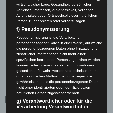
wirtschaftlicher Lage, Gesundheit, persönlicher
Vorlieben, Interessen, Zuverlässigkeit, Verhalten,
Anklage nach Abschaltung von „Archetyp Market“ erhoben
Aufenthaltsort oder Ortswechsel dieser natürlichen
3. August 2026
Person zu analysieren oder vorherzusagen.
Hannover: Polizei stoppt 166 Trunkenheitsfahrten bei
f) Pseudonymisierung
Großkontrolle
2. August 2026
Pseudonymisierung ist die Verarbeitung
personenbezogener Daten in einer Weise, auf welche
Hannover Klassik Open Air 2026: Französische Oper im
die personenbezogenen Daten ohne Hinzuziehung
Maschpark
zusätzlicher Informationen nicht mehr einer
2. August 2026
spezifischen betroffenen Person zugeordnet werden
können, sofern diese zusätzlichen Informationen
Schwarz Digits und Zscaler starten souveräne Cloud-
gesondert aufbewahrt werden und technischen und
Sicherheitsplattform für Europa
organisatorischen Maßnahmen unterliegen, die
2. August 2026
gewährleisten, dass die personenbezogenen Daten
nicht einer identifizierten oder identifizierbaren
natürlichen Person zugewiesen werden.
Kategorien
g) Verantwortlicher oder für die
Verarbeitung Verantwortlicher
Blaulicht
2.797