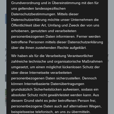
Grundverordnung und in Übereinstimmung mit den für
uns geltenden landesspezifischen
Datenschutzbestimmungen. Mittels dieser
Datenschutzerklärung möchte unser Unternehmen die
Öffentlichkeit über Art, Umfang und Zweck der von uns
erhobenen, genutzten und verarbeiteten
personenbezogenen Daten informieren. Ferner werden
betroffene Personen mittels dieser Datenschutzerklärung
Vorheriger Artikel
Nächster Artikel
über die ihnen zustehenden Rechte aufgeklärt.
Nahwärme für die Zukunft:
Gefälschte PayPal-Seiten:
Ausbau entlang der
Polizei warnt vor neuer
Wir haben als für die Verarbeitung Verantwortlicher
Hindenburgstraße geplant
Betrugsmasche
zahlreiche technische und organisatorische Maßnahmen
umgesetzt, um einen möglichst lückenlosen Schutz der
über diese Internetseite verarbeiteten
personenbezogenen Daten sicherzustellen. Dennoch
Verwandte Artikel
Mehr vom Autor
können Internetbasierte Datenübertragungen
grundsätzlich Sicherheitslücken aufweisen, sodass ein
Region Hannover: 21 neue
absoluter Schutz nicht gewährleistet werden kann. Aus
Notfallsanitäter starten beim Roten
diesem Grund steht es jeder betroffenen Person frei,
Kreuz
personenbezogene Daten auch auf alternativen Wegen,
beispielsweise telefonisch, an uns zu übermitteln.