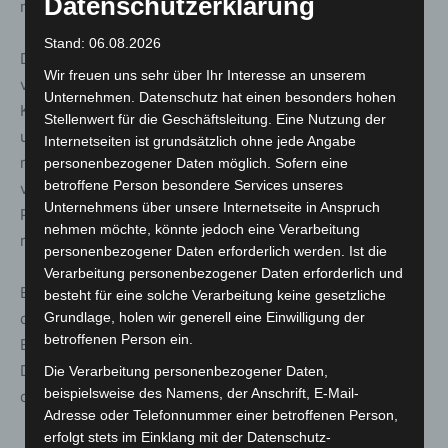
Datenschutzerklärung
machten von dem Angebot Gebrauch.
Stand: 06.08.2026
Die kontrollierte Sprengung erfolgte um 22:50 Uhr und
Wir freuen uns sehr über Ihr Interesse an unserem
verlief erfolgreich. Zurück blieb lediglich ein kleiner
Unternehmen. Datenschutz hat einen besonders hohen
Krater mit einem Durchmesser von etwa einem Meter
Stellenwert für die Geschäftsleitung. Eine Nutzung der
und einer Tiefe von 40 Zentimetern. Insgesamt waren
Internetseiten ist grundsätzlich ohne jede Angabe
rund 24 Einsatzkräfte aus Krähenwinkel und Kaltenweide
personenbezogener Daten möglich. Sofern eine
betroffene Person besondere Services unseres
vor Ort. Die Zusammenarbeit zwischen Feuerwehr,
Unternehmens über unsere Internetseite in Anspruch
Polizei und Kampfmittelbeseitigungsdienst verlief
nehmen möchte, könnte jedoch eine Verarbeitung
reibungslos.
personenbezogener Daten erforderlich werden. Ist die
Verarbeitung personenbezogener Daten erforderlich und
Einsatzleiter Oliver Schütte äußerte sich zufrieden über
besteht für eine solche Verarbeitung keine gesetzliche
den Einsatzverlauf: „Vielen Dank an alle ehrenamtlichen
Grundlage, holen wir generell eine Einwilligung der
betroffenen Person ein.
Einsatzkräfte für die geleistete Arbeit und einen großen
Dank an die Anwohner, die sehr kooperativ und zügig
Die Verarbeitung personenbezogener Daten,
beispielsweise des Namens, der Anschrift, E-Mail-
den Evakuierungsradius verlassen haben.“
Adresse oder Telefonnummer einer betroffenen Person,
erfolgt stets im Einklang mit der Datenschutz-