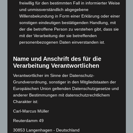
freiwillig für den bestimmten Fall in informierter Weise
Januar 2025
(88)
und unmissverständlich abgegebene
Willensbekundung in Form einer Erklärung oder einer
Dezember 2024
(89)
sonstigen eindeutigen bestätigenden Handlung, mit
November 2024
(94)
der die betroffene Person zu verstehen gibt, dass sie
Oktober 2024
(93)
mit der Verarbeitung der sie betreffenden
personenbezogenen Daten einverstanden ist.
September 2024
(112)
August 2024
(107)
Name und Anschrift des für die
Juli 2024
(89)
Verarbeitung Verantwortlichen
Juni 2024
(107)
Verantwortlicher im Sinne der Datenschutz-
Mai 2024
(149)
Grundverordnung, sonstiger in den Mitgliedstaaten der
April 2024
(102)
Europäischen Union geltenden Datenschutzgesetze und
anderer Bestimmungen mit datenschutzrechtlichem
März 2024
(103)
Charakter ist:
Februar 2024
(103)
Carl-Marcus Müller
Januar 2024
(111)
Reuterdamm 49
Dezember 2023
(130)
30853 Langenhagen - Deutschland