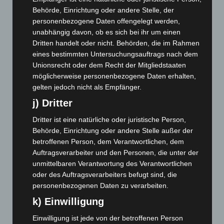
Behörde, Einrichtung oder andere Stelle, der
April 2026
(99)
personenbezogene Daten offengelegt werden,
März 2026
(115)
unabhängig davon, ob es sich bei ihr um einen
Februar 2026
(109)
Dritten handelt oder nicht. Behörden, die im Rahmen
eines bestimmten Untersuchungsauftrags nach dem
Januar 2026
(122)
Unionsrecht oder dem Recht der Mitgliedstaaten
Dezember 2025
(103)
möglicherweise personenbezogene Daten erhalten,
gelten jedoch nicht als Empfänger.
November 2025
(114)
j) Dritter
Oktober 2025
(112)
September 2025
(93)
Dritter ist eine natürliche oder juristische Person,
Behörde, Einrichtung oder andere Stelle außer der
August 2025
(90)
betroffenen Person, dem Verantwortlichen, dem
Juli 2025
(90)
Auftragsverarbeiter und den Personen, die unter der
Juni 2025
(103)
unmittelbaren Verantwortung des Verantwortlichen
oder des Auftragsverarbeiters befugt sind, die
Mai 2025
(112)
personenbezogenen Daten zu verarbeiten.
April 2025
(88)
k) Einwilligung
März 2025
(111)
Einwilligung ist jede von der betroffenen Person
Februar 2025
(96)