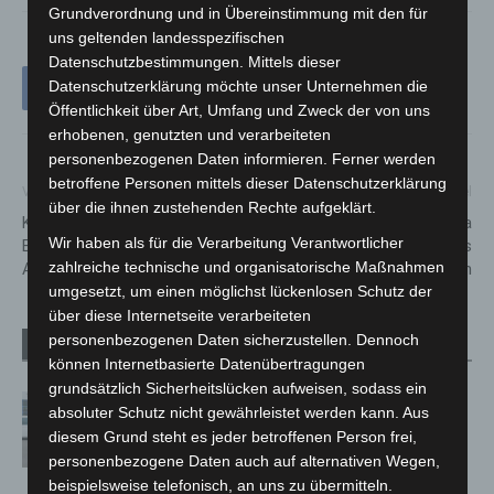
Grundverordnung und in Übereinstimmung mit den für
uns geltenden landesspezifischen
Datenschutzbestimmungen. Mittels dieser
Datenschutzerklärung möchte unser Unternehmen die
Öffentlichkeit über Art, Umfang und Zweck der von uns
erhobenen, genutzten und verarbeiteten
personenbezogenen Daten informieren. Ferner werden
betroffene Personen mittels dieser Datenschutzerklärung
Vorheriger Artikel
Nächster Artikel
über die ihnen zustehenden Rechte aufgeklärt.
Kultursommer 2021: Teresa
Neuer Verteidiger für 96: Luka
Wir haben als für die Verarbeitung Verantwortlicher
Bergman & Band im
Krajnc kommt ablösefrei aus
zahlreiche technische und organisatorische Maßnahmen
Amtsgarten
Italien
umgesetzt, um einen möglichst lückenlosen Schutz der
über diese Internetseite verarbeiteten
personenbezogenen Daten sicherzustellen. Dennoch
Verwandte Artikel
Mehr vom Autor
können Internetbasierte Datenübertragungen
grundsätzlich Sicherheitslücken aufweisen, sodass ein
Niedersachsen: Feuerwehrkräfte
absoluter Schutz nicht gewährleistet werden kann. Aus
kehren nach Waldbrandeinsatz aus
diesem Grund steht es jeder betroffenen Person frei,
Spanien zurück
personenbezogene Daten auch auf alternativen Wegen,
beispielsweise telefonisch, an uns zu übermitteln.