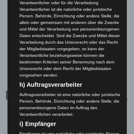
Verantwortlicher oder für die Verarbeitung
Corona-News
712
Verantwortlicher ist die natürliche oder juristische
Person, Behörde, Einrichtung oder andere Stelle, die
Hannover und Region
5.037
allein oder gemeinsam mit anderen über die Zwecke
Langenhagen und Ortsteile
3.250
und Mittel der Verarbeitung von personenbezogenen
Leserbriefe
1
Daten entscheidet. Sind die Zwecke und Mittel dieser
Verarbeitung durch das Unionsrecht oder das Recht
Menschen
2
der Mitgliedstaaten vorgegeben, so kann der
Über uns
1
Verantwortliche beziehungsweise können die
Veranstaltungen
1.887
bestimmten Kriterien seiner Benennung nach dem
Unionsrecht oder dem Recht der Mitgliedstaaten
Welt
1.270
vorgesehen werden.
h) Auftragsverarbeiter
Auftragsverarbeiter ist eine natürliche oder juristische
Archiv
Person, Behörde, Einrichtung oder andere Stelle, die
August 2026
(12)
personenbezogene Daten im Auftrag des
Verantwortlichen verarbeitet.
Juli 2026
(73)
i) Empfänger
Juni 2026
(139)
Empfänger ist eine natürliche oder juristische Person,