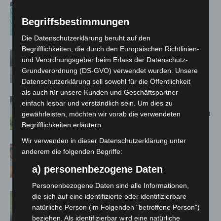
Anklage nach Abschaltung von
„Archetyp Market“ erhoben
Begriffsbestimmungen
Die Datenschutzerklärung beruht auf den
Begrifflichkeiten, die durch den Europäischen Richtlinien-
Hannover: Polizei stoppt 166
und Verordnungsgeber beim Erlass der Datenschutz-
Trunkenheitsfahrten bei
Grundverordnung (DS-GVO) verwendet wurden. Unsere
Großkontrolle
Datenschutzerklärung soll sowohl für die Öffentlichkeit
als auch für unsere Kunden und Geschäftspartner
Schwarz Digits und Zscaler starten
einfach lesbar und verständlich sein. Um dies zu
souveräne Cloud-Sicherheitsplattform
gewährleisten, möchten wir vorab die verwendeten
für Europa
Begrifflichkeiten erläutern.
Wir verwenden in dieser Datenschutzerklärung unter
Warn-App: Jeder Zweite weiß nach
anderem die folgenden Begriffe:
Handy-Warnung nicht, was zu tun ist
a) personenbezogene Daten
Personenbezogene Daten sind alle Informationen,
Cyberkriminalität in Niedersachsen
die sich auf eine identifizierte oder identifizierbare
bleibt auf hohem Niveau
natürliche Person (im Folgenden "betroffene Person")
beziehen. Als identifizierbar wird eine natürliche