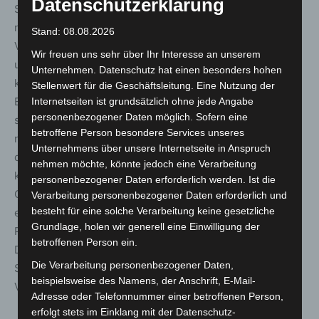
Datenschutzerklärung
Sommerurlaub ermöglicht, die ihren gelben Impfpass
nicht immer dabei haben wollen oder können“, sagt DAV-
Stand: 08.08.2026
Vorsitzender Thomas Dittrich: „Aber für die Patientinnen
Wir freuen uns sehr über Ihr Interesse an unserem
und Patienten, die eine SARS-CoV-2-Infektion erst
Unternehmen. Datenschutz hat einen besonders hohen
kürzlich durchgemacht haben und laut STIKO-
Stellenwert für die Geschäftsleitung. Eine Nutzung der
Empfehlung erst nach sechs Monaten geimpft werden
Internetseiten ist grundsätzlich ohne jede Angabe
personenbezogener Daten möglich. Sofern eine
sollen, war ein Genesenenzertifikat bisher technisch
betroffene Person besondere Services unseres
noch nicht möglich. Die Apotheken freuen sich nun, auch
Unternehmens über unsere Internetseite in Anspruch
diesen Menschen ein Angebot machen zu können. Ihnen
nehmen möchte, könnte jedoch eine Verarbeitung
kann das digitale Genesenenzertifikat auf Apps wie der
personenbezogener Daten erforderlich werden. Ist die
Corona-Warn-App helfen, den Spätsommer und Herbst
Verarbeitung personenbezogener Daten erforderlich und
besteht für eine solche Verarbeitung keine gesetzliche
etwas mehr zu genießen.“ Dittrich weiter: „Für
Grundlage, holen wir generell eine Einwilligung der
Patientinnen und Patienten ist das Angebot kostenfrei.
betroffenen Person ein.
Die Apotheke erhält vom Bundesamt für Soziale
Die Verarbeitung personenbezogener Daten,
Sicherung – wie bei den anderen Zertifikaten – eine
beispielsweise des Namens, der Anschrift, E-Mail-
Vergütung von 5,04 Euro plus Mehrwertsteuer.“
Adresse oder Telefonnummer einer betroffenen Person,
erfolgt stets im Einklang mit der Datenschutz-