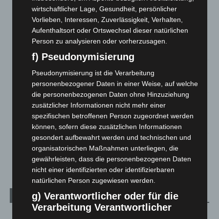
wirtschaftlicher Lage, Gesundheit, persönlicher
5. August 2026
Vorlieben, Interessen, Zuverlässigkeit, Verhalten,
Mann läuft mit Hockeyschläger über A7 – Polizei sucht
Aufenthaltsort oder Ortswechsel dieser natürlichen
Zeugen
Person zu analysieren oder vorherzusagen.
5. August 2026
f) Pseudonymisierung
Celle: Mensch stirbt bei Bagger-Unfall auf Baustelle
Pseudonymisierung ist die Verarbeitung
5. August 2026
personenbezogener Daten in einer Weise, auf welche
die personenbezogenen Daten ohne Hinzuziehung
Gasleitung bei McDonald’s-Umbau in Langenhagen
zusätzlicher Informationen nicht mehr einer
beschädigt
spezifischen betroffenen Person zugeordnet werden
5. August 2026
können, sofern diese zusätzlichen Informationen
gesondert aufbewahrt werden und technischen und
Anklage nach Abschaltung von „Archetyp Market“ erhoben
organisatorischen Maßnahmen unterliegen, die
3. August 2026
gewährleisten, dass die personenbezogenen Daten
nicht einer identifizierten oder identifizierbaren
natürlichen Person zugewiesen werden.
g) Verantwortlicher oder für die
Kategorien
Verarbeitung Verantwortlicher
Blaulicht
2.799