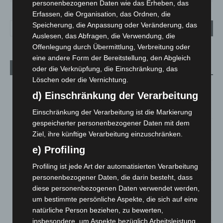
personenbezogenen Daten wie das Erheben, das
Erfassen, die Organisation, das Ordnen, die
Speicherung, die Anpassung oder Veränderung, das
Auslesen, das Abfragen, die Verwendung, die
Offenlegung durch Übermittlung, Verbreitung oder
eine andere Form der Bereitstellung, den Abgleich
Aktuelle Beiträge
oder die Verknüpfung, die Einschränkung, das
Löschen oder die Vernichtung.
Niedersachsen: Feuerwehrkräfte kehren nach
d) Einschränkung der Verarbeitung
Waldbrandeinsatz aus Spanien zurück
7. August 2026
Einschränkung der Verarbeitung ist die Markierung
gespeicherter personenbezogener Daten mit dem
Hannover: Erste Tigermücken-Population in Niedersachsen
Ziel, ihre künftige Verarbeitung einzuschränken.
entdeckt
e) Profiling
7. August 2026
Profiling ist jede Art der automatisierten Verarbeitung
Brand im „Haus der Begegnung“ in Neuwarmbüchen schnell
personenbezogener Daten, die darin besteht, dass
eingedämmt
diese personenbezogenen Daten verwendet werden,
6. August 2026
um bestimmte persönliche Aspekte, die sich auf eine
natürliche Person beziehen, zu bewerten,
Region Hannover: 21 neue Notfallsanitäter starten beim
Roten Kreuz
insbesondere, um Aspekte bezüglich Arbeitsleistung,