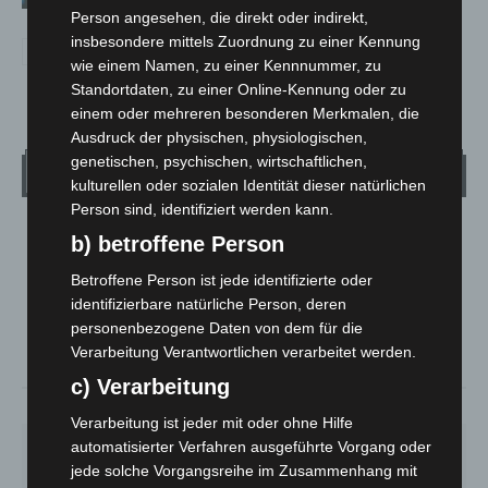
Person angesehen, die direkt oder indirekt,
insbesondere mittels Zuordnung zu einer Kennung
wie einem Namen, zu einer Kennnummer, zu
Standortdaten, zu einer Online-Kennung oder zu
einem oder mehreren besonderen Merkmalen, die
Ausdruck der physischen, physiologischen,
genetischen, psychischen, wirtschaftlichen,
Wetter
kulturellen oder sozialen Identität dieser natürlichen
Person sind, identifiziert werden kann.
LANGENHAGEN
b) betroffene Person
Mäßig Bewölkt
Betroffene Person ist jede identifizierte oder
°
13.3
°
identifizierbare natürliche Person, deren
C
12
personenbezogene Daten von dem für die
°
11
Verarbeitung Verantwortlichen verarbeitet werden.
c) Verarbeitung
93%
1.8m/s
38%
Verarbeitung ist jeder mit oder ohne Hilfe
automatisierter Verfahren ausgeführte Vorgang oder
SA.
SO.
MO.
DI.
MI.
27
°
34
°
27
°
23
°
25
°
jede solche Vorgangsreihe im Zusammenhang mit