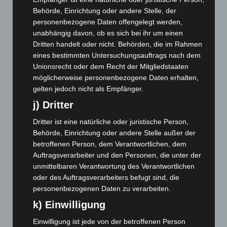
Mai 2026
(99)
Behörde, Einrichtung oder andere Stelle, der
April 2026
(99)
personenbezogene Daten offengelegt werden,
März 2026
(115)
unabhängig davon, ob es sich bei ihr um einen
Dritten handelt oder nicht. Behörden, die im Rahmen
Februar 2026
(109)
eines bestimmten Untersuchungsauftrags nach dem
Januar 2026
(122)
Unionsrecht oder dem Recht der Mitgliedstaaten
Dezember 2025
(103)
möglicherweise personenbezogene Daten erhalten,
gelten jedoch nicht als Empfänger.
November 2025
(114)
j) Dritter
Oktober 2025
(112)
Dritter ist eine natürliche oder juristische Person,
September 2025
(93)
Behörde, Einrichtung oder andere Stelle außer der
August 2025
(90)
betroffenen Person, dem Verantwortlichen, dem
Juli 2025
(90)
Auftragsverarbeiter und den Personen, die unter der
unmittelbaren Verantwortung des Verantwortlichen
Juni 2025
(103)
oder des Auftragsverarbeiters befugt sind, die
Mai 2025
(112)
personenbezogenen Daten zu verarbeiten.
April 2025
(88)
k) Einwilligung
März 2025
(111)
Einwilligung ist jede von der betroffenen Person