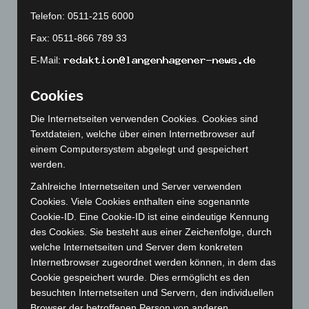
November 2023
(130)
Telefon: 0511-215 6000
Oktober 2023
(114)
Fax: 0511-866 789 33
September 2023
(133)
E-Mail:
August 2023
(134)
Juli 2023
(118)
Cookies
Juni 2023
(142)
Die Internetseiten verwenden Cookies. Cookies sind
Mai 2023
(139)
Textdateien, welche über einen Internetbrowser auf
April 2023
(155)
einem Computersystem abgelegt und gespeichert
werden.
März 2023
(174)
Zahlreiche Internetseiten und Server verwenden
Februar 2023
(154)
Cookies. Viele Cookies enthalten eine sogenannte
Januar 2023
(140)
Cookie-ID. Eine Cookie-ID ist eine eindeutige Kennung
Dezember 2022
(130)
des Cookies. Sie besteht aus einer Zeichenfolge, durch
welche Internetseiten und Server dem konkreten
November 2022
(167)
Internetbrowser zugeordnet werden können, in dem das
Oktober 2022
(166)
Cookie gespeichert wurde. Dies ermöglicht es den
besuchten Internetseiten und Servern, den individuellen
September 2022
(205)
Browser der betroffenen Person von anderen