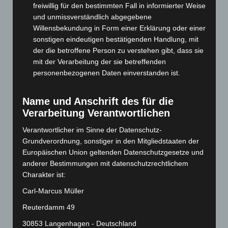
Februar 2025
(96)
freiwillig für den bestimmten Fall in informierter Weise
und unmissverständlich abgegebene
Januar 2025
(88)
Willensbekundung in Form einer Erklärung oder einer
Dezember 2024
(89)
sonstigen eindeutigen bestätigenden Handlung, mit
November 2024
(94)
der die betroffene Person zu verstehen gibt, dass sie
mit der Verarbeitung der sie betreffenden
Oktober 2024
(93)
personenbezogenen Daten einverstanden ist.
September 2024
(112)
August 2024
(107)
Name und Anschrift des für die
Juli 2024
(89)
Verarbeitung Verantwortlichen
Juni 2024
(107)
Verantwortlicher im Sinne der Datenschutz-
Mai 2024
(149)
Grundverordnung, sonstiger in den Mitgliedstaaten der
Europäischen Union geltenden Datenschutzgesetze und
April 2024
(102)
anderer Bestimmungen mit datenschutzrechtlichem
März 2024
(103)
Charakter ist:
Februar 2024
(103)
Carl-Marcus Müller
Januar 2024
(111)
Reuterdamm 49
Dezember 2023
(130)
30853 Langenhagen - Deutschland