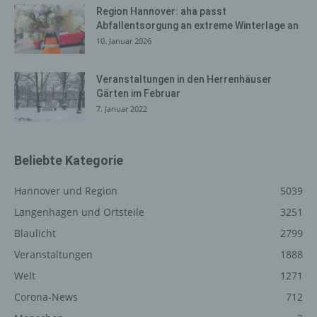
gelöscht werden. Dies ist in allen gängigen
Region Hannover: aha passt
Internetbrowsern möglich. Deaktiviert die betroffene
Abfallentsorgung an extreme Winterlage an
Person die Setzung von Cookies in dem genutzten
10. Januar 2026
Internetbrowser, sind unter Umständen nicht alle
Funktionen unserer Internetseite vollumfänglich nutzbar.
Veranstaltungen in den Herrenhäuser
Gärten im Februar
Erfassung von allgemeinen Daten
7. Januar 2022
und Informationen
Die Internetseite erfasst mit jedem Aufruf der
Internetseite durch eine betroffene Person oder ein
Beliebte Kategorie
automatisiertes System eine Reihe von allgemeinen
Daten und Informationen. Diese allgemeinen Daten und
Hannover und Region
5039
Informationen werden in den Logfiles des Servers
Langenhagen und Ortsteile
3251
gespeichert. Erfasst werden können die (1) verwendeten
Blaulicht
2799
Browsertypen und Versionen, (2) das vom zugreifenden
System verwendete Betriebssystem, (3) die
Veranstaltungen
1888
Internetseite, von welcher ein zugreifendes System auf
Welt
1271
unsere Internetseite gelangt (sogenannte Referrer), (4)
Corona-News
712
die Unterwebseiten, welche über ein zugreifendes
System auf unserer Internetseite angesteuert werden,