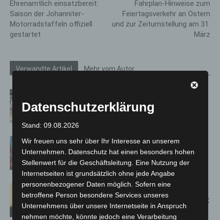
Ehrenamtlich einsatzbereit:
Fahrplan-Hinweise zum
Saison der Johanniter-
Feiertagsverkehr an Ostern
Motorradstaffeln offiziell
und zur Zeitumstellung am 31.
gestartet
März
Verwandte Artikel
Mehr vom Autor
Kunst trifft Weingenuss: Barbara-
Datenschutzerklärung
Susann Mehring zeigt ihre Werke im
Jacques’ Wein-Depot Isernhagen
Stand: 09.08.2026
A2: Zweite Turbobaustelle startet
Wir freuen uns sehr über Ihr Interesse an unserem
zwischen Hannover-West und
Unternehmen. Datenschutz hat einen besonders hohen
Stellenwert für die Geschäftsleitung. Eine Nutzung der
Bothfeld
Internetseiten ist grundsätzlich ohne jede Angabe
personenbezogener Daten möglich. Sofern eine
Hannover: Erste Tigermücken-
betroffene Person besondere Services unseres
Population in Niedersachsen entdeckt
Unternehmens über unsere Internetseite in Anspruch
nehmen möchte, könnte jedoch eine Verarbeitung