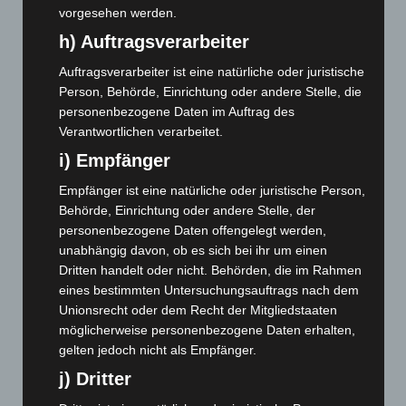
vorgesehen werden.
August 2024
(107)
h) Auftragsverarbeiter
Juli 2024
(89)
Auftragsverarbeiter ist eine natürliche oder juristische
Juni 2024
(107)
Person, Behörde, Einrichtung oder andere Stelle, die
Mai 2024
(149)
personenbezogene Daten im Auftrag des
Verantwortlichen verarbeitet.
April 2024
(102)
i) Empfänger
März 2024
(103)
Februar 2024
(103)
Empfänger ist eine natürliche oder juristische Person,
Behörde, Einrichtung oder andere Stelle, der
Januar 2024
(111)
personenbezogene Daten offengelegt werden,
Dezember 2023
(130)
unabhängig davon, ob es sich bei ihr um einen
November 2023
(130)
Dritten handelt oder nicht. Behörden, die im Rahmen
eines bestimmten Untersuchungsauftrags nach dem
Oktober 2023
(114)
Unionsrecht oder dem Recht der Mitgliedstaaten
September 2023
(133)
möglicherweise personenbezogene Daten erhalten,
August 2023
(134)
gelten jedoch nicht als Empfänger.
j) Dritter
Juli 2023
(118)
Juni 2023
(142)