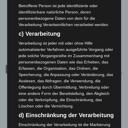
5. August 2026
Betroffene Person ist jede identifizierte oder
identifizierbare natürliche Person, deren
Mann läuft mit Hockeyschläger über A7 – Polizei sucht
personenbezogene Daten von dem für die
Zeugen
Verarbeitung Verantwortlichen verarbeitet werden.
5. August 2026
c) Verarbeitung
Celle: Mensch stirbt bei Bagger-Unfall auf Baustelle
Verarbeitung ist jeder mit oder ohne Hilfe
5. August 2026
automatisierter Verfahren ausgeführte Vorgang oder
jede solche Vorgangsreihe im Zusammenhang mit
personenbezogenen Daten wie das Erheben, das
Erfassen, die Organisation, das Ordnen, die
Kategorien
Speicherung, die Anpassung oder Veränderung, das
Auslesen, das Abfragen, die Verwendung, die
Blaulicht
2.799
Offenlegung durch Übermittlung, Verbreitung oder
Corona-News
712
eine andere Form der Bereitstellung, den Abgleich
Hannover und Region
5.039
oder die Verknüpfung, die Einschränkung, das
Löschen oder die Vernichtung.
Langenhagen und Ortsteile
3.252
d) Einschränkung der Verarbeitung
Leserbriefe
1
Menschen
2
Einschränkung der Verarbeitung ist die Markierung