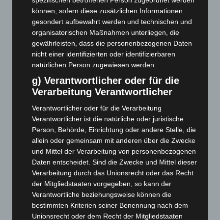
spezifischen betroffenen Person zugeordnet werden
können, sofern diese zusätzlichen Informationen
November 2025
(114)
gesondert aufbewahrt werden und technischen und
Oktober 2025
(112)
organisatorischen Maßnahmen unterliegen, die
September 2025
(93)
gewährleisten, dass die personenbezogenen Daten
nicht einer identifizierten oder identifizierbaren
August 2025
(90)
natürlichen Person zugewiesen werden.
Juli 2025
(90)
g) Verantwortlicher oder für die
Juni 2025
(103)
Verarbeitung Verantwortlicher
Mai 2025
(112)
Verantwortlicher oder für die Verarbeitung
April 2025
(88)
Verantwortlicher ist die natürliche oder juristische
März 2025
(111)
Person, Behörde, Einrichtung oder andere Stelle, die
allein oder gemeinsam mit anderen über die Zwecke
Februar 2025
(96)
und Mittel der Verarbeitung von personenbezogenen
Januar 2025
(88)
Daten entscheidet. Sind die Zwecke und Mittel dieser
Verarbeitung durch das Unionsrecht oder das Recht
Dezember 2024
(89)
der Mitgliedstaaten vorgegeben, so kann der
November 2024
(94)
Verantwortliche beziehungsweise können die
Oktober 2024
(93)
bestimmten Kriterien seiner Benennung nach dem
Unionsrecht oder dem Recht der Mitgliedstaaten
September 2024
(112)