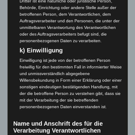
Dritter ist eine natürliche oder juristische Person,
Behörde, Einrichtung oder andere Stelle außer der
Mai 2023
(139)
betroffenen Person, dem Verantwortlichen, dem
April 2023
(155)
Auftragsverarbeiter und den Personen, die unter der
März 2023
(174)
unmittelbaren Verantwortung des Verantwortlichen
oder des Auftragsverarbeiters befugt sind, die
Februar 2023
(154)
personenbezogenen Daten zu verarbeiten.
Januar 2023
(140)
k) Einwilligung
Dezember 2022
(130)
Einwilligung ist jede von der betroffenen Person
November 2022
(167)
freiwillig für den bestimmten Fall in informierter Weise
Oktober 2022
(166)
und unmissverständlich abgegebene
Willensbekundung in Form einer Erklärung oder einer
September 2022
(205)
sonstigen eindeutigen bestätigenden Handlung, mit
August 2022
(166)
der die betroffene Person zu verstehen gibt, dass sie
Juli 2022
(133)
mit der Verarbeitung der sie betreffenden
personenbezogenen Daten einverstanden ist.
Juni 2022
(167)
Mai 2022
(177)
Name und Anschrift des für die
April 2022
(198)
Verarbeitung Verantwortlichen