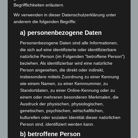
Kunst trifft Weingenuss: Barbara-Susann Mehring zeigt ihre
Begrifflichkeiten erläutern.
Werke im Jacques’ Wein-Depot Isernhagen
8. August 2026
Wir verwenden in dieser Datenschutzerklärung unter
anderem die folgenden Begriffe:
A2: Zweite Turbobaustelle startet zwischen Hannover-West
a) personenbezogene Daten
und Bothfeld
8. August 2026
Personenbezogene Daten sind alle Informationen,
die sich auf eine identifizierte oder identifizierbare
Niedersachsen: Feuerwehrkräfte kehren nach
natürliche Person (im Folgenden "betroffene Person")
Waldbrandeinsatz aus Spanien zurück
beziehen. Als identifizierbar wird eine natürliche
7. August 2026
Person angesehen, die direkt oder indirekt,
Hannover: Erste Tigermücken-Population in Niedersachsen
insbesondere mittels Zuordnung zu einer Kennung
entdeckt
wie einem Namen, zu einer Kennnummer, zu
7. August 2026
Standortdaten, zu einer Online-Kennung oder zu
einem oder mehreren besonderen Merkmalen, die
Brand im „Haus der Begegnung“ in Neuwarmbüchen schnell
Ausdruck der physischen, physiologischen,
eingedämmt
genetischen, psychischen, wirtschaftlichen,
6. August 2026
kulturellen oder sozialen Identität dieser natürlichen
Person sind, identifiziert werden kann.
Region Hannover: 21 neue Notfallsanitäter starten beim
b) betroffene Person
Roten Kreuz