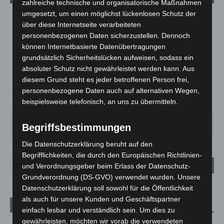
zahlreiche technische und organisatorische Maßnahmen
umgesetzt, um einen möglichst lückenlosen Schutz der
LANGENHAGEN
über diese Internetseite verarbeiteten
Bedeckt
personenbezogenen Daten sicherzustellen. Dennoch
können Internetbasierte Datenübertragungen
°
32.2
°
C
30.9
grundsätzlich Sicherheitslücken aufweisen, sodass ein
absoluter Schutz nicht gewährleistet werden kann. Aus
°
29.9
diesem Grund steht es jeder betroffenen Person frei,
personenbezogene Daten auch auf alternativen Wegen,
21%
2.7m/s
100%
beispielsweise telefonisch, an uns zu übermitteln.
SO.
MO.
DI.
MI.
DO.
33
°
27
°
23
°
27
°
30
°
Begriffsbestimmungen
Die Datenschutzerklärung beruht auf den
Begrifflichkeiten, die durch den Europäischen Richtlinien-
und Verordnungsgeber beim Erlass der Datenschutz-
Grundverordnung (DS-GVO) verwendet wurden. Unsere
Datenschutzerklärung soll sowohl für die Öffentlichkeit
als auch für unsere Kunden und Geschäftspartner
Aktuelle Beiträge
einfach lesbar und verständlich sein. Um dies zu
gewährleisten, möchten wir vorab die verwendeten