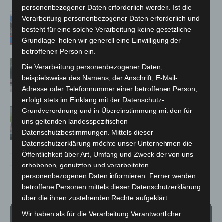
personenbezogener Daten erforderlich werden. Ist die
Mann läuft mit Hockeyschläger über
Verarbeitung personenbezogener Daten erforderlich und
A7 – Polizei sucht Zeugen
besteht für eine solche Verarbeitung keine gesetzliche
Grundlage, holen wir generell eine Einwilligung der
betroffenen Person ein.
Gasleitung bei McDonald’s-Umbau in
Die Verarbeitung personenbezogener Daten,
Langenhagen beschädigt
beispielsweise des Namens, der Anschrift, E-Mail-
Adresse oder Telefonnummer einer betroffenen Person,
erfolgt stets im Einklang mit der Datenschutz-
Langenhagen: Autofahrer mit 3,17
Grundverordnung und in Übereinstimmung mit den für
Promille aus dem Verkehr gezogen
uns geltenden landesspezifischen
Datenschutzbestimmungen. Mittels dieser
Datenschutzerklärung möchte unser Unternehmen die
Öffentlichkeit über Art, Umfang und Zweck der von uns
erhobenen, genutzten und verarbeiteten
personenbezogenen Daten informieren. Ferner werden
betroffene Personen mittels dieser Datenschutzerklärung
über die ihnen zustehenden Rechte aufgeklärt.
Wetter
Wir haben als für die Verarbeitung Verantwortlicher