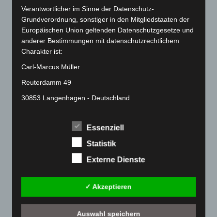
März 2022
(221)
Verantwortlicher im Sinne der Datenschutz-
Februar 2022
(189)
Grundverordnung, sonstiger in den Mitgliedstaaten der
Januar 2022
(190)
Europäischen Union geltenden Datenschutzgesetze und
anderer Bestimmungen mit datenschutzrechtlichem
Dezember 2021
(204)
Charakter ist:
November 2021
(215)
Carl-Marcus Müller
Oktober 2021
(171)
Reuterdamm 49
September 2021
(180)
30853 Langenhagen - Deutschland
August 2021
(154)
Telefon: 0511-215 6000
Juli 2021
(213)
Essenziell
Fax: 0511-866 789 33
Juni 2021
(198)
Statistik
E-Mail:
Mai 2021
(200)
Externe Dienste
April 2021
(163)
Cookies
März 2021
(228)
Die Internetseiten verwenden Cookies. Cookies sind
✓ Akzeptieren
Februar 2021
(189)
Textdateien, welche über einen Internetbrowser auf
Januar 2021
(192)
einem Computersystem abgelegt und gespeichert
Auswahl speichern