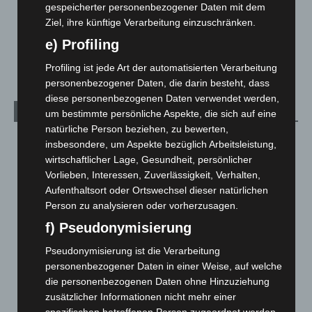
gespeicherter personenbezogener Daten mit dem
Über uns
1
Ziel, ihre künftige Verarbeitung einzuschränken.
Veranstaltungen
1.888
e) Profiling
Welt
1.271
Profiling ist jede Art der automatisierten Verarbeitung
personenbezogener Daten, die darin besteht, dass
diese personenbezogenen Daten verwendet werden,
Archiv
um bestimmte persönliche Aspekte, die sich auf eine
natürliche Person beziehen, zu bewerten,
August 2026
(14)
insbesondere, um Aspekte bezüglich Arbeitsleistung,
wirtschaftlicher Lage, Gesundheit, persönlicher
Juli 2026
(73)
Vorlieben, Interessen, Zuverlässigkeit, Verhalten,
Juni 2026
(139)
Aufenthaltsort oder Ortswechsel dieser natürlichen
Mai 2026
(99)
Person zu analysieren oder vorherzusagen.
April 2026
(99)
f) Pseudonymisierung
März 2026
(115)
Pseudonymisierung ist die Verarbeitung
Februar 2026
(109)
personenbezogener Daten in einer Weise, auf welche
die personenbezogenen Daten ohne Hinzuziehung
Januar 2026
(122)
zusätzlicher Informationen nicht mehr einer
Dezember 2025
(103)