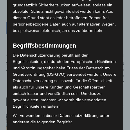
grundsätzlich Sicherheitslücken aufweisen, sodass ein
absoluter Schutz nicht gewährleistet werden kann. Aus
diesem Grund steht es jeder betroffenen Person frei,
personenbezogene Daten auch auf alternativen Wegen,
beispielsweise telefonisch, an uns zu übermitteln.
Begriffsbestimmungen
Die Datenschutzerklärung beruht auf den
Vorheriger Artikel
Nächster Artikel
Begrifflichkeiten, die durch den Europäischen Richtlinien-
Musikschule Langenhagen lädt
ZAP! 2025: Schülerinnen und
und Verordnungsgeber beim Erlass der Datenschutz-
zum Tag der offenen Tür ein
Schüler aus Niedersachsen
Grundverordnung (DS-GVO) verwendet wurden. Unsere
begeistern mit Ideenreichtum
Datenschutzerklärung soll sowohl für die Öffentlichkeit
für den Artenschutz
als auch für unsere Kunden und Geschäftspartner
einfach lesbar und verständlich sein. Um dies zu
gewährleisten, möchten wir vorab die verwendeten
Verwandte Artikel
Mehr vom Autor
Begrifflichkeiten erläutern.
Wir verwenden in dieser Datenschutzerklärung unter
Kunst trifft Weingenuss: Barbara-
anderem die folgenden Begriffe:
Susann Mehring zeigt ihre Werke im