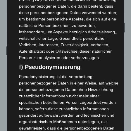
33
°
27
°
24
°
27
°
31
°
personenbezogener Daten, die darin besteht, dass
diese personenbezogenen Daten verwendet werden,
um bestimmte persönliche Aspekte, die sich auf eine
natürliche Person beziehen, zu bewerten,
insbesondere, um Aspekte bezüglich Arbeitsleistung,
wirtschaftlicher Lage, Gesundheit, persönlicher
Vorlieben, Interessen, Zuverlässigkeit, Verhalten,
Aktuelle Beiträge
Aufenthaltsort oder Ortswechsel dieser natürlichen
Person zu analysieren oder vorherzusagen.
Kunst trifft Weingenuss: Barbara-Susann Mehring zeigt ihre
f) Pseudonymisierung
Werke im Jacques’ Wein-Depot Isernhagen
8. August 2026
Pseudonymisierung ist die Verarbeitung
personenbezogener Daten in einer Weise, auf welche
A2: Zweite Turbobaustelle startet zwischen Hannover-West
die personenbezogenen Daten ohne Hinzuziehung
und Bothfeld
zusätzlicher Informationen nicht mehr einer
8. August 2026
spezifischen betroffenen Person zugeordnet werden
können, sofern diese zusätzlichen Informationen
Niedersachsen: Feuerwehrkräfte kehren nach
gesondert aufbewahrt werden und technischen und
Waldbrandeinsatz aus Spanien zurück
organisatorischen Maßnahmen unterliegen, die
7. August 2026
gewährleisten, dass die personenbezogenen Daten