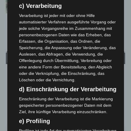
Notfallsanitäter starten beim Roten
c) Verarbeitung
Kreuz
Verarbeitung ist jeder mit oder ohne Hilfe
automatisierter Verfahren ausgeführte Vorgang oder
jede solche Vorgangsreihe im Zusammenhang mit
personenbezogenen Daten wie das Erheben, das
Erfassen, die Organisation, das Ordnen, die
Speicherung, die Anpassung oder Veränderung, das
Auslesen, das Abfragen, die Verwendung, die
Wetter
Offenlegung durch Übermittlung, Verbreitung oder
eine andere Form der Bereitstellung, den Abgleich
oder die Verknüpfung, die Einschränkung, das
LANGENHAGEN
Löschen oder die Vernichtung.
Mäßig Bewölkt
d) Einschränkung der Verarbeitung
°
28.3
°
C
27.1
Einschränkung der Verarbeitung ist die Markierung
°
26.7
gespeicherter personenbezogener Daten mit dem
Ziel, ihre künftige Verarbeitung einzuschränken.
e) Profiling
36%
1.8m/s
36%
Profiling ist jede Art der automatisierten Verarbeitung
SO.
MO.
DI.
MI.
DO.