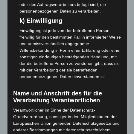
oder des Auftragsverarbeiters befugt sind, die
Juni 2026
(139)
personenbezogenen Daten zu verarbeiten.
Mai 2026
(99)
k) Einwilligung
April 2026
(99)
Einwilligung ist jede von der betroffenen Person
März 2026
(115)
freiwillig für den bestimmten Fall in informierter Weise
Februar 2026
(109)
und unmissverständlich abgegebene
Willensbekundung in Form einer Erklärung oder einer
Januar 2026
(122)
sonstigen eindeutigen bestätigenden Handlung, mit
Dezember 2025
(103)
der die betroffene Person zu verstehen gibt, dass sie
mit der Verarbeitung der sie betreffenden
November 2025
(114)
personenbezogenen Daten einverstanden ist.
Oktober 2025
(112)
September 2025
(93)
Name und Anschrift des für die
August 2025
(90)
Verarbeitung Verantwortlichen
Juli 2025
(90)
Verantwortlicher im Sinne der Datenschutz-
Juni 2025
(103)
Grundverordnung, sonstiger in den Mitgliedstaaten der
Europäischen Union geltenden Datenschutzgesetze und
Mai 2025
(112)
anderer Bestimmungen mit datenschutzrechtlichem
April 2025
(88)