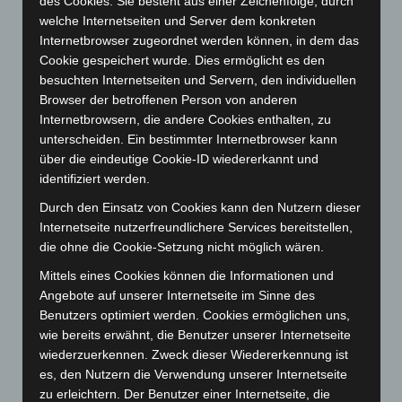
Januar 2024
(111)
des Cookies. Sie besteht aus einer Zeichenfolge, durch
welche Internetseiten und Server dem konkreten
Dezember 2023
(130)
Internetbrowser zugeordnet werden können, in dem das
November 2023
(130)
Cookie gespeichert wurde. Dies ermöglicht es den
besuchten Internetseiten und Servern, den individuellen
Oktober 2023
(114)
Browser der betroffenen Person von anderen
September 2023
(133)
Internetbrowsern, die andere Cookies enthalten, zu
August 2023
(134)
unterscheiden. Ein bestimmter Internetbrowser kann
über die eindeutige Cookie-ID wiedererkannt und
Juli 2023
(118)
identifiziert werden.
Juni 2023
(142)
Durch den Einsatz von Cookies kann den Nutzern dieser
Mai 2023
(139)
Internetseite nutzerfreundlichere Services bereitstellen,
April 2023
(155)
die ohne die Cookie-Setzung nicht möglich wären.
März 2023
(174)
Mittels eines Cookies können die Informationen und
Angebote auf unserer Internetseite im Sinne des
Februar 2023
(154)
Benutzers optimiert werden. Cookies ermöglichen uns,
Januar 2023
(140)
wie bereits erwähnt, die Benutzer unserer Internetseite
Dezember 2022
(130)
wiederzuerkennen. Zweck dieser Wiedererkennung ist
es, den Nutzern die Verwendung unserer Internetseite
November 2022
(167)
zu erleichtern. Der Benutzer einer Internetseite, die