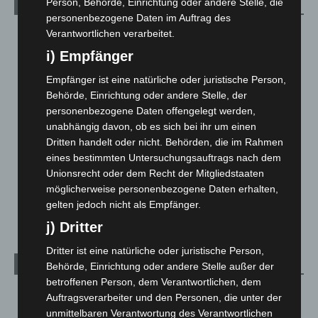
Person, Behörde, Einrichtung oder andere Stelle, die
Kategorien
personenbezogene Daten im Auftrag des
Verantwortlichen verarbeitet.
Blaulicht
2.799
i) Empfänger
Corona-News
712
Hannover und Region
5.039
Empfänger ist eine natürliche oder juristische Person,
Behörde, Einrichtung oder andere Stelle, der
Langenhagen und Ortsteile
3.252
personenbezogene Daten offengelegt werden,
Leserbriefe
1
unabhängig davon, ob es sich bei ihr um einen
Menschen
2
Dritten handelt oder nicht. Behörden, die im Rahmen
eines bestimmten Untersuchungsauftrags nach dem
Über uns
1
Unionsrecht oder dem Recht der Mitgliedstaaten
Veranstaltungen
1.888
möglicherweise personenbezogene Daten erhalten,
Welt
1.271
gelten jedoch nicht als Empfänger.
j) Dritter
Dritter ist eine natürliche oder juristische Person,
Archiv
Behörde, Einrichtung oder andere Stelle außer der
betroffenen Person, dem Verantwortlichen, dem
August 2026
(14)
Auftragsverarbeiter und den Personen, die unter der
unmittelbaren Verantwortung des Verantwortlichen
Juli 2026
(73)