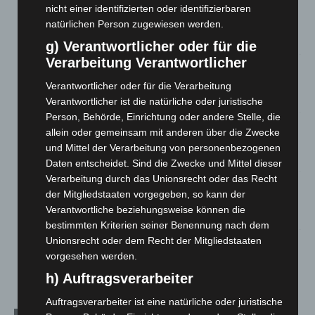
nicht einer identifizierten oder identifizierbaren
Hannover: Erste Tigermücken-Population in Niedersachsen
entdeckt
natürlichen Person zugewiesen werden.
7. August 2026
g) Verantwortlicher oder für die
Verarbeitung Verantwortlicher
Brand im „Haus der Begegnung“ in Neuwarmbüchen schnell
eingedämmt
Verantwortlicher oder für die Verarbeitung
6. August 2026
Verantwortlicher ist die natürliche oder juristische
Person, Behörde, Einrichtung oder andere Stelle, die
Region Hannover: 21 neue Notfallsanitäter starten beim
allein oder gemeinsam mit anderen über die Zwecke
Roten Kreuz
und Mittel der Verarbeitung von personenbezogenen
5. August 2026
Daten entscheidet. Sind die Zwecke und Mittel dieser
Verarbeitung durch das Unionsrecht oder das Recht
Mann läuft mit Hockeyschläger über A7 – Polizei sucht
der Mitgliedstaaten vorgegeben, so kann der
Zeugen
Verantwortliche beziehungsweise können die
5. August 2026
bestimmten Kriterien seiner Benennung nach dem
Unionsrecht oder dem Recht der Mitgliedstaaten
Celle: Mensch stirbt bei Bagger-Unfall auf Baustelle
vorgesehen werden.
5. August 2026
h) Auftragsverarbeiter
Auftragsverarbeiter ist eine natürliche oder juristische