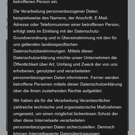
betroffenen Person ein.
Servicequalität und Kundennähe.
Die Verarbeitung personenbezogener Daten,
beispielsweise des Namens, der Anschrift, E-Mail-
Weitere Informationen zur Eröffnung unter:
Adresse oder Telefonnummer einer betroffenen Person,
https://greenbike-shop.de/
erfolgt stets im Einklang mit der Datenschutz-
Grundverordnung und in Übereinstimmung mit den für
uns geltenden landesspezifischen
1
von 11
Datenschutzbestimmungen. Mittels dieser
Datenschutzerklärung möchte unser Unternehmen die
Öffentlichkeit über Art, Umfang und Zweck der von uns
erhobenen, genutzten und verarbeiteten
personenbezogenen Daten informieren. Ferner werden
betroffene Personen mittels dieser Datenschutzerklärung
über die ihnen zustehenden Rechte aufgeklärt.
Wir haben als für die Verarbeitung Verantwortlicher
zahlreiche technische und organisatorische Maßnahmen
umgesetzt, um einen möglichst lückenlosen Schutz der
über diese Internetseite verarbeiteten
Neueröffnung: Greenbike-Shop in Langenhagen-Godshorn - © Carl-Marcus Müller /
Ne
personenbezogenen Daten sicherzustellen. Dennoch
LGHNews
LG
können Internetbasierte Datenübertragungen