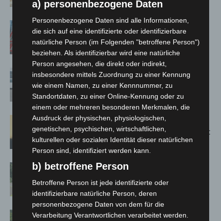
Jacques’ Wein-Depot Isernhagen
a) personenbezogene Daten
Personenbezogene Daten sind alle Informationen,
A2: Zweite Turbobaustelle startet
die sich auf eine identifizierte oder identifizierbare
zwischen Hannover-West und
natürliche Person (im Folgenden "betroffene Person")
Bothfeld
beziehen. Als identifizierbar wird eine natürliche
Person angesehen, die direkt oder indirekt,
Niedersachsen: Feuerwehrkräfte
insbesondere mittels Zuordnung zu einer Kennung
kehren nach Waldbrandeinsatz aus
wie einem Namen, zu einer Kennnummer, zu
Spanien zurück
Standortdaten, zu einer Online-Kennung oder zu
einem oder mehreren besonderen Merkmalen, die
Ausdruck der physischen, physiologischen,
Hannover: Erste Tigermücken-
genetischen, psychischen, wirtschaftlichen,
Population in Niedersachsen entdeckt
kulturellen oder sozialen Identität dieser natürlichen
Person sind, identifiziert werden kann.
b) betroffene Person
Brand im „Haus der Begegnung“ in
Neuwarmbüchen schnell eingedämmt
Betroffene Person ist jede identifizierte oder
identifizierbare natürliche Person, deren
personenbezogene Daten von dem für die
Region Hannover: 21 neue
Verarbeitung Verantwortlichen verarbeitet werden.