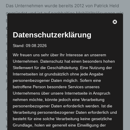
Das Unternehmen wurde bereits 2012 von Patrick Held
gegründet und ist auf nachhaltige Mobilitätslösungen wie
E-Bikes, Lastenräder und Spezialfahrräder spezialisiert.
GreenBike-Shop
zählt seit über einem Jahrzehnt zu den
Datenschutzerklärung
Spezialisten für nachhaltige Fortbewegung. Mit einem
starken europaweiten Versandhandel und einem
Stand: 09.08.2026
sorgfältig ausgewählten Sortiment an E-Bikes,
Wir freuen uns sehr über Ihr Interesse an unserem
Lastenrädern und Spezialfahrrädern bedient das
Unternehmen. Datenschutz hat einen besonders hohen
Unternehmen eine stetig wachsende Kundschaft. Vor Ort
Stellenwert für die Geschäftsleitung. Eine Nutzung der
bietet eine hauseigene Werkstatt mit erfahrenem
Internetseiten ist grundsätzlich ohne jede Angabe
personenbezogener Daten möglich. Sofern eine
Fachpersonal professionelle Beratung, individuelle
betroffene Person besondere Services unseres
Anpassungen und zuverlässigen Service rund ums Rad.
Unternehmens über unsere Internetseite in Anspruch
nehmen möchte, könnte jedoch eine Verarbeitung
Seit Ende 2023 lenkt Geschäftsführerin Juliane Walter
personenbezogener Daten erforderlich werden. Ist die
die Geschäfte der Mobilitätsheld GmbH und führt das
Verarbeitung personenbezogener Daten erforderlich und
Unternehmen in eine neue Phase des Wachstums – mit
besteht für eine solche Verarbeitung keine gesetzliche
Grundlage, holen wir generell eine Einwilligung der
klarer Ausrichtung auf klimafreundliche Mobilität,