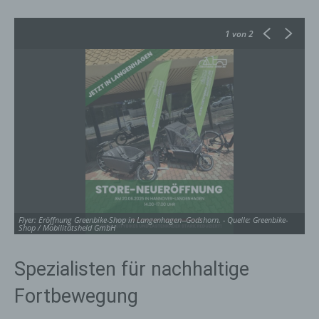
1
von 2
Flyer: Eröffnung Greenbike-Shop in Langenhagen--Godshorn. - Quelle: Greenbike-
Fl
Shop / Mobilitätsheld GmbH
Sh
Spezialisten für nachhaltige
Fortbewegung