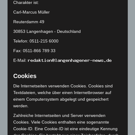
Charakter ist:
März 2025
(111)
Carl-Marcus Müller
Februar 2025
(96)
Reuterdamm 49
Januar 2025
(88)
30853 Langenhagen - Deutschland
Dezember 2024
(89)
Telefon: 0511-215 6000
November 2024
(94)
Fax: 0511-866 789 33
Oktober 2024
(93)
E-Mail:
September 2024
(112)
August 2024
(107)
Cookies
Juli 2024
(89)
Die Internetseiten verwenden Cookies. Cookies sind
Juni 2024
(107)
Textdateien, welche über einen Internetbrowser auf
Mai 2024
(149)
einem Computersystem abgelegt und gespeichert
werden.
April 2024
(102)
Zahlreiche Internetseiten und Server verwenden
März 2024
(103)
Cookies. Viele Cookies enthalten eine sogenannte
Februar 2024
(103)
Cookie-ID. Eine Cookie-ID ist eine eindeutige Kennung