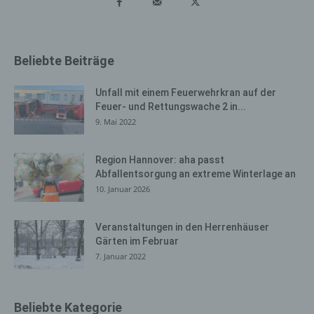
sicherzustellen. Die anonymen Daten der Server-Logfiles
werden getrennt von allen durch eine betroffene Person
angegebenen personenbezogenen Daten gespeichert.
Beliebte Beiträge
Registrierung auf unserer
Internetseite
Unfall mit einem Feuerwehrkran auf der
Feuer- und Rettungswache 2 in...
Die betroffene Person hat die Möglichkeit, sich auf der
9. Mai 2022
Internetseite des für die Verarbeitung Verantwortlichen
unter Angabe von personenbezogenen Daten zu
registrieren. Welche personenbezogenen Daten dabei
Region Hannover: aha passt
an den für die Verarbeitung Verantwortlichen übermittelt
Abfallentsorgung an extreme Winterlage an
werden, ergibt sich aus der jeweiligen Eingabemaske,
10. Januar 2026
die für die Registrierung verwendet wird. Die von der
betroffenen Person eingegebenen personenbezogenen
Veranstaltungen in den Herrenhäuser
Daten werden ausschließlich für die interne Verwendung
Gärten im Februar
bei dem für die Verarbeitung Verantwortlichen und für
7. Januar 2022
eigene Zwecke erhoben und gespeichert. Der für die
Verarbeitung Verantwortliche kann die Weitergabe an
einen oder mehrere Auftragsverarbeiter, beispielsweise
Beliebte Kategorie
einen Paketdienstleister, veranlassen, der die