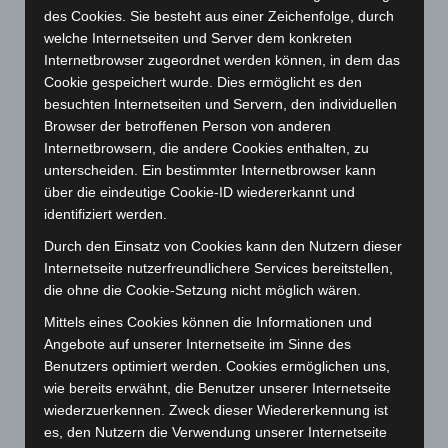
März 2024
(103)
des Cookies. Sie besteht aus einer Zeichenfolge, durch
Februar 2024
(103)
welche Internetseiten und Server dem konkreten
Internetbrowser zugeordnet werden können, in dem das
Januar 2024
(111)
Cookie gespeichert wurde. Dies ermöglicht es den
Dezember 2023
(130)
besuchten Internetseiten und Servern, den individuellen
November 2023
(130)
Browser der betroffenen Person von anderen
Internetbrowsern, die andere Cookies enthalten, zu
Oktober 2023
(114)
unterscheiden. Ein bestimmter Internetbrowser kann
September 2023
(133)
über die eindeutige Cookie-ID wiedererkannt und
identifiziert werden.
August 2023
(134)
Juli 2023
(118)
Durch den Einsatz von Cookies kann den Nutzern dieser
Internetseite nutzerfreundlichere Services bereitstellen,
Juni 2023
(142)
die ohne die Cookie-Setzung nicht möglich wären.
Mai 2023
(139)
Mittels eines Cookies können die Informationen und
April 2023
(155)
Angebote auf unserer Internetseite im Sinne des
März 2023
(174)
Benutzers optimiert werden. Cookies ermöglichen uns,
wie bereits erwähnt, die Benutzer unserer Internetseite
Februar 2023
(154)
wiederzuerkennen. Zweck dieser Wiedererkennung ist
Januar 2023
(140)
es, den Nutzern die Verwendung unserer Internetseite