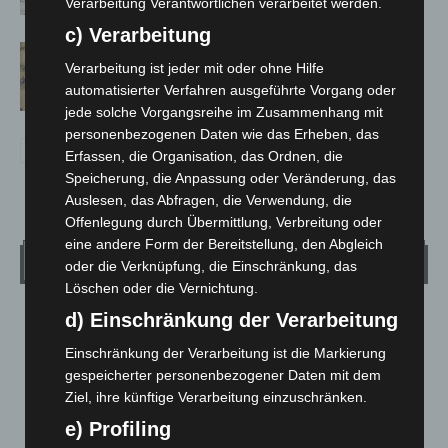
Verarbeitung Verantwortlichen verarbeitet werden.
c) Verarbeitung
Hannover Klassik Open Air 2026:
Verarbeitung ist jeder mit oder ohne Hilfe
Französische Oper im Maschpark
automatisierter Verfahren ausgeführte Vorgang oder
jede solche Vorgangsreihe im Zusammenhang mit
personenbezogenen Daten wie das Erheben, das
Erfassen, die Organisation, das Ordnen, die
Speicherung, die Anpassung oder Veränderung, das
Auslesen, das Abfragen, die Verwendung, die
Offenlegung durch Übermittlung, Verbreitung oder
eine andere Form der Bereitstellung, den Abgleich
Wetter
oder die Verknüpfung, die Einschränkung, das
Löschen oder die Vernichtung.
d) Einschränkung der Verarbeitung
LANGENHAGEN
Klarer Himmel
Einschränkung der Verarbeitung ist die Markierung
°
gespeicherter personenbezogener Daten mit dem
25.2
°
C
24.3
Ziel, ihre künftige Verarbeitung einzuschränken.
°
23.3
e) Profiling