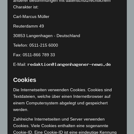
anderer Bestimmungen mit datenschutzrechtlichem
Juni 2025
(103)
Charakter ist:
Mai 2025
(112)
Carl-Marcus Müller
April 2025
(88)
Reuterdamm 49
März 2025
(111)
30853 Langenhagen - Deutschland
Februar 2025
(96)
Telefon: 0511-215 6000
Januar 2025
(88)
Dezember 2024
(89)
Fax: 0511-866 789 33
November 2024
(94)
E-Mail:
Oktober 2024
(93)
Cookies
September 2024
(112)
Die Internetseiten verwenden Cookies. Cookies sind
August 2024
(107)
Textdateien, welche über einen Internetbrowser auf
Juli 2024
(89)
einem Computersystem abgelegt und gespeichert
Juni 2024
(107)
werden.
Mai 2024
(149)
Zahlreiche Internetseiten und Server verwenden
Cookies. Viele Cookies enthalten eine sogenannte
April 2024
(102)
Cookie-ID. Eine Cookie-ID ist eine eindeutige Kennung