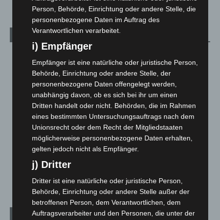
Person, Behörde, Einrichtung oder andere Stelle, die
personenbezogene Daten im Auftrag des
Verantwortlichen verarbeitet.
Kategorien
i) Empfänger
Blaulicht
2.799
Empfänger ist eine natürliche oder juristische Person,
Corona-News
712
Behörde, Einrichtung oder andere Stelle, der
personenbezogene Daten offengelegt werden,
Hannover und Region
5.039
unabhängig davon, ob es sich bei ihr um einen
Langenhagen und Ortsteile
3.252
Dritten handelt oder nicht. Behörden, die im Rahmen
Leserbriefe
1
eines bestimmten Untersuchungsauftrags nach dem
Unionsrecht oder dem Recht der Mitgliedstaaten
Menschen
2
möglicherweise personenbezogene Daten erhalten,
Über uns
1
gelten jedoch nicht als Empfänger.
Veranstaltungen
1.888
j) Dritter
Welt
1.271
Dritter ist eine natürliche oder juristische Person,
Behörde, Einrichtung oder andere Stelle außer der
betroffenen Person, dem Verantwortlichen, dem
Auftragsverarbeiter und den Personen, die unter der
Archiv