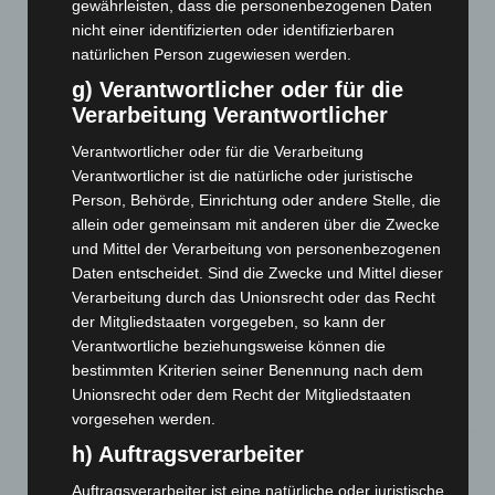
gewährleisten, dass die personenbezogenen Daten
Waldbrandeinsatz aus Spanien zurück
nicht einer identifizierten oder identifizierbaren
7. August 2026
natürlichen Person zugewiesen werden.
Hannover: Erste Tigermücken-Population in Niedersachsen
g) Verantwortlicher oder für die
entdeckt
Verarbeitung Verantwortlicher
7. August 2026
Verantwortlicher oder für die Verarbeitung
Verantwortlicher ist die natürliche oder juristische
Brand im „Haus der Begegnung“ in Neuwarmbüchen schnell
Person, Behörde, Einrichtung oder andere Stelle, die
eingedämmt
allein oder gemeinsam mit anderen über die Zwecke
6. August 2026
und Mittel der Verarbeitung von personenbezogenen
Region Hannover: 21 neue Notfallsanitäter starten beim
Daten entscheidet. Sind die Zwecke und Mittel dieser
Roten Kreuz
Verarbeitung durch das Unionsrecht oder das Recht
5. August 2026
der Mitgliedstaaten vorgegeben, so kann der
Verantwortliche beziehungsweise können die
Mann läuft mit Hockeyschläger über A7 – Polizei sucht
bestimmten Kriterien seiner Benennung nach dem
Zeugen
Unionsrecht oder dem Recht der Mitgliedstaaten
5. August 2026
vorgesehen werden.
h) Auftragsverarbeiter
Celle: Mensch stirbt bei Bagger-Unfall auf Baustelle
5. August 2026
Auftragsverarbeiter ist eine natürliche oder juristische