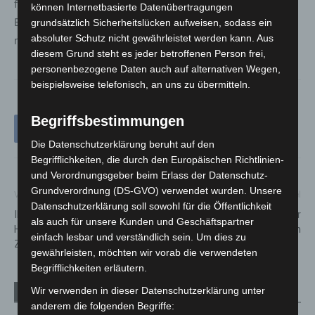
formellen Anlässen vermittelt werden können – durch
können Internetbasierte Datenübertragungen
Begegnung, gemeinsames Erleben und
grundsätzlich Sicherheitslücken aufweisen, sodass ein
absoluter Schutz nicht gewährleistet werden kann. Aus
niedrigschwellige Angebote mitten in der Stadt.
diesem Grund steht es jeder betroffenen Person frei,
personenbezogene Daten auch auf alternativen Wegen,
beispielsweise telefonisch, an uns zu übermitteln.
Begriffsbestimmungen
Die Datenschutzerklärung beruht auf den
Begrifflichkeiten, die durch den Europäischen Richtlinien-
und Verordnungsgeber beim Erlass der Datenschutz-
Grundverordnung (DS-GVO) verwendet wurden. Unsere
Vorheriger Artikel
Nächster Artikel
Datenschutzerklärung soll sowohl für die Öffentlichkeit
INTERSCHUTZ 2026 in
ÜSTRA-Streik legt Nahverkehr
als auch für unsere Kunden und Geschäftspartner
Hannover: Weltleitmesse im
in Hannover zwei Tage lahm
einfach lesbar und verständlich sein. Um dies zu
Zeichen globaler Krisen
gewährleisten, möchten wir vorab die verwendeten
Begrifflichkeiten erläutern.
Wir verwenden in dieser Datenschutzerklärung unter
Verwandte Artikel
Mehr vom Autor
anderem die folgenden Begriffe: