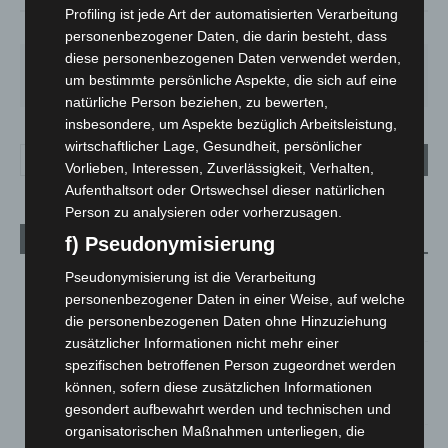
Profiling ist jede Art der automatisierten Verarbeitung
38%
3.6m/s
7%
personenbezogener Daten, die darin besteht, dass
diese personenbezogenen Daten verwendet werden,
SA.
SO.
MO.
DI.
MI.
um bestimmte persönliche Aspekte, die sich auf eine
27
°
34
°
26
°
23
°
26
°
natürliche Person beziehen, zu bewerten,
insbesondere, um Aspekte bezüglich Arbeitsleistung,
wirtschaftlicher Lage, Gesundheit, persönlicher
Vorlieben, Interessen, Zuverlässigkeit, Verhalten,
Aufenthaltsort oder Ortswechsel dieser natürlichen
Person zu analysieren oder vorherzusagen.
Aktuelle Beiträge
f) Pseudonymisierung
Kunst trifft Weingenuss: Barbara-Susann Mehring zeigt ihre
Pseudonymisierung ist die Verarbeitung
Werke im Jacques’ Wein-Depot Isernhagen
personenbezogener Daten in einer Weise, auf welche
8. August 2026
die personenbezogenen Daten ohne Hinzuziehung
zusätzlicher Informationen nicht mehr einer
A2: Zweite Turbobaustelle startet zwischen Hannover-West
spezifischen betroffenen Person zugeordnet werden
und Bothfeld
können, sofern diese zusätzlichen Informationen
8. August 2026
gesondert aufbewahrt werden und technischen und
organisatorischen Maßnahmen unterliegen, die
Niedersachsen: Feuerwehrkräfte kehren nach