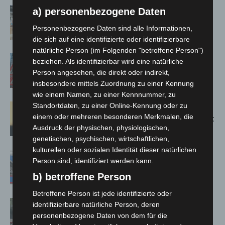
Kunst trifft Weingenuss: Barbara-
a) personenbezogene Daten
Susann Mehring zeigt ihre Werke im
Personenbezogene Daten sind alle Informationen,
Jacques’ Wein-Depot Isernhagen
die sich auf eine identifizierte oder identifizierbare
natürliche Person (im Folgenden "betroffene Person")
A2: Zweite Turbobaustelle startet
beziehen. Als identifizierbar wird eine natürliche
zwischen Hannover-West und
Person angesehen, die direkt oder indirekt,
Bothfeld
insbesondere mittels Zuordnung zu einer Kennung
wie einem Namen, zu einer Kennnummer, zu
Standortdaten, zu einer Online-Kennung oder zu
Hannover: Erste Tigermücken-
einem oder mehreren besonderen Merkmalen, die
Population in Niedersachsen entdeckt
Ausdruck der physischen, physiologischen,
genetischen, psychischen, wirtschaftlichen,
kulturellen oder sozialen Identität dieser natürlichen
Mann läuft mit Hockeyschläger über
Person sind, identifiziert werden kann.
A7 – Polizei sucht Zeugen
b) betroffene Person
Betroffene Person ist jede identifizierte oder
Gasleitung bei McDonald’s-Umbau in
identifizierbare natürliche Person, deren
Langenhagen beschädigt
personenbezogene Daten von dem für die