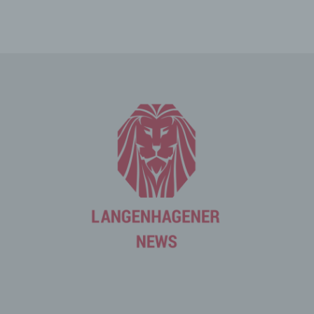
und Informationen, die der Gefahrenabwehr im Falle von
Angriffen auf unsere informationstechnologischen
Systeme dienen.
Bei der Nutzung dieser allgemeinen Daten und
Informationen ziehen wird keine Rückschlüsse auf die
betroffene Person. Diese Informationen werden vielmehr
benötigt, um (1) die Inhalte unserer Internetseite korrekt
auszuliefern, (2) die Inhalte unserer Internetseite sowie
die Werbung für diese zu optimieren, (3) die dauerhafte
Funktionsfähigkeit unserer informationstechnologischen
Systeme und der Technik unserer Internetseite zu
gewährleisten sowie (4) um Strafverfolgungsbehörden
im Falle eines Cyberangriffes die zur Strafverfolgung
notwendigen Informationen bereitzustellen. Diese
anonym erhobenen Daten und Informationen werden
durch uns daher einerseits statistisch und ferner mit dem
Ziel ausgewertet, den Datenschutz und die
Datensicherheit in unserem Unternehmen zu erhöhen,
um letztlich ein optimales Schutzniveau für die von uns