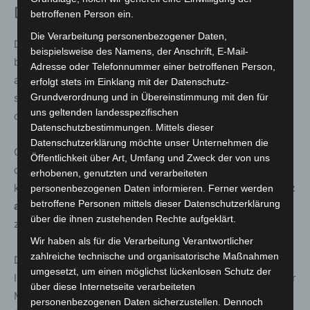
Demokratie vor Ort erlebbar machen
betroffenen Person ein.
Die Verarbeitung personenbezogener Daten,
Der Mitmachtag versteht sich als lokaler Beitrag zu einer
beispielsweise des Namens, der Anschrift, E-Mail-
bundesweiten Aktion, zu der Frank-Walter Steinmeier
Adresse oder Telefonnummer einer betroffenen Person,
aufgerufen hat. Ziel ist es, die Werte des Grundgesetzes
erfolgt stets im Einklang mit der Datenschutz-
sichtbar zu machen und das Bewusstsein für
Grundverordnung und in Übereinstimmung mit den für
uns geltenden landesspezifischen
demokratische Rechte und Pflichten zu stärken.
Datenschutzbestimmungen. Mittels dieser
Datenschutzerklärung möchte unser Unternehmen die
Gerade auf kommunaler Ebene bietet ein solches Format
Öffentlichkeit über Art, Umfang und Zweck der von uns
die Möglichkeit, Demokratie nicht abstrakt, sondern
erhobenen, genutzten und verarbeiteten
konkret im öffentlichen Raum zu erleben. Der
Marktplatz
personenbezogenen Daten informieren. Ferner werden
betroffene Personen mittels dieser Datenschutzerklärung
als zentraler Ort in Langenhagen
wird damit bewusst
über die ihnen zustehenden Rechte aufgeklärt.
zum Treffpunkt für Austausch und Beteiligung.
Wir haben als für die Verarbeitung Verantwortlicher
zahlreiche technische und organisatorische Maßnahmen
Die Veranstaltung ist kostenlos und offen für alle
umgesetzt, um einen möglichst lückenlosen Schutz der
Interessierten. Eine Anmeldung ist nicht erforderlich. Der
über diese Internetseite verarbeiteten
Mitmachtag zeigt, wie demokratische Werte jenseits von
personenbezogenen Daten sicherzustellen. Dennoch