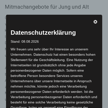
Mitmachangebote für Jung und Alt
Organisiert wird der Vormittag unter der Federführung
von Georg Obermayr. Besucherinnen und Besucher
können sich auf verschiedene Aktionen freuen, die
Datenschutzerklärung
Information und Unterhaltung miteinander verbinden.
Stand: 08.08.2026
Dazu gehören unter anderem Rikscha-Fahrten über den
Marktplatz sowie ein Glücksrad-Quiz, bei dem sich alles
Wir freuen uns sehr über Ihr Interesse an unserem
Unternehmen. Datenschutz hat einen besonders hohen
um das Grundgesetz und seine Inhalte dreht.
Stellenwert für die Geschäftsleitung. Eine Nutzung der
Internetseiten ist grundsätzlich ohne jede Angabe
Auch Musik spielt eine zentrale Rolle: Thomas Zander
personenbezogener Daten möglich. Sofern eine
begleitet den Tag mit Saxophonklängen, während
betroffene Person besondere Services unseres
Albrecht von Blanckenburg am Klavier oder Akkordeon
Unternehmens über unsere Internetseite in Anspruch
zum offenen Mitsingen einlädt. Das gemeinsame
nehmen möchte, könnte jedoch eine Verarbeitung
personenbezogener Daten erforderlich werden. Ist die
Musizieren soll Austausch fördern und Menschen
Verarbeitung personenbezogener Daten erforderlich und
unkompliziert miteinander ins Gespräch bringen.
besteht für eine solche Verarbeitung keine gesetzliche
Grundlage, holen wir generell eine Einwilligung der