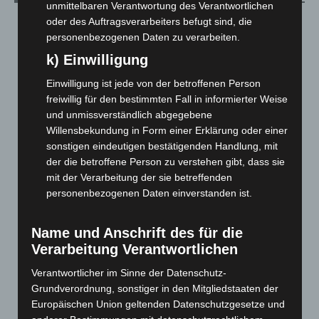
unmittelbaren Verantwortung des Verantwortlichen
oder des Auftragsverarbeiters befugt sind, die
August 2026
(14)
personenbezogenen Daten zu verarbeiten.
Juli 2026
(73)
k) Einwilligung
Juni 2026
(139)
Einwilligung ist jede von der betroffenen Person
Mai 2026
(99)
freiwillig für den bestimmten Fall in informierter Weise
April 2026
(99)
und unmissverständlich abgegebene
März 2026
(115)
Willensbekundung in Form einer Erklärung oder einer
sonstigen eindeutigen bestätigenden Handlung, mit
Februar 2026
(109)
der die betroffene Person zu verstehen gibt, dass sie
Januar 2026
(122)
mit der Verarbeitung der sie betreffenden
Dezember 2025
(103)
personenbezogenen Daten einverstanden ist.
November 2025
(114)
Name und Anschrift des für die
Oktober 2025
(112)
Verarbeitung Verantwortlichen
September 2025
(93)
Verantwortlicher im Sinne der Datenschutz-
August 2025
(90)
Grundverordnung, sonstiger in den Mitgliedstaaten der
Juli 2025
(90)
Europäischen Union geltenden Datenschutzgesetze und