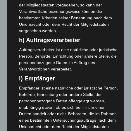
Oktober 2025
(112)
der Mitgliedstaaten vorgegeben, so kann der
September 2025
(93)
Verantwortliche beziehungsweise können die
bestimmten Kriterien seiner Benennung nach dem
August 2025
(90)
Unionsrecht oder dem Recht der Mitgliedstaaten
Juli 2025
(90)
vorgesehen werden.
Juni 2025
(103)
h) Auftragsverarbeiter
Mai 2025
(112)
Auftragsverarbeiter ist eine natürliche oder juristische
April 2025
(88)
Person, Behörde, Einrichtung oder andere Stelle, die
personenbezogene Daten im Auftrag des
März 2025
(111)
Verantwortlichen verarbeitet.
Februar 2025
(96)
i) Empfänger
Januar 2025
(88)
Empfänger ist eine natürliche oder juristische Person,
Dezember 2024
(89)
Behörde, Einrichtung oder andere Stelle, der
November 2024
(94)
personenbezogene Daten offengelegt werden,
unabhängig davon, ob es sich bei ihr um einen
Oktober 2024
(93)
Dritten handelt oder nicht. Behörden, die im Rahmen
September 2024
(112)
eines bestimmten Untersuchungsauftrags nach dem
August 2024
(107)
Unionsrecht oder dem Recht der Mitgliedstaaten