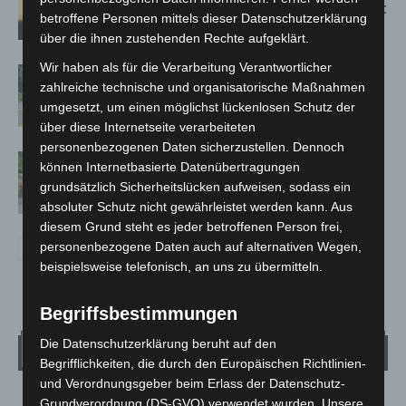
Population in Niedersachsen entdeckt
betroffene Personen mittels dieser Datenschutzerklärung
über die ihnen zustehenden Rechte aufgeklärt.
Wir haben als für die Verarbeitung Verantwortlicher
Brand im „Haus der Begegnung“ in
zahlreiche technische und organisatorische Maßnahmen
Neuwarmbüchen schnell eingedämmt
umgesetzt, um einen möglichst lückenlosen Schutz der
über diese Internetseite verarbeiteten
personenbezogenen Daten sicherzustellen. Dennoch
Region Hannover: 21 neue
können Internetbasierte Datenübertragungen
Notfallsanitäter starten beim Roten
grundsätzlich Sicherheitslücken aufweisen, sodass ein
Kreuz
absoluter Schutz nicht gewährleistet werden kann. Aus
diesem Grund steht es jeder betroffenen Person frei,
personenbezogene Daten auch auf alternativen Wegen,
beispielsweise telefonisch, an uns zu übermitteln.
Begriffsbestimmungen
Die Datenschutzerklärung beruht auf den
Wetter
Begrifflichkeiten, die durch den Europäischen Richtlinien-
und Verordnungsgeber beim Erlass der Datenschutz-
Grundverordnung (DS-GVO) verwendet wurden. Unsere