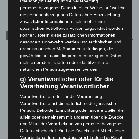
Veranstaltungen
1.888
Pseudonymisierung ist die Verarbeitung
personenbezogener Daten in einer Weise, auf welche
Welt
1.271
die personenbezogenen Daten ohne Hinzuziehung
zusätzlicher Informationen nicht mehr einer
spezifischen betroffenen Person zugeordnet werden
können, sofern diese zusätzlichen Informationen
Archiv
gesondert aufbewahrt werden und technischen und
August 2026
(14)
organisatorischen Maßnahmen unterliegen, die
gewährleisten, dass die personenbezogenen Daten
Juli 2026
(73)
nicht einer identifizierten oder identifizierbaren
Juni 2026
(139)
natürlichen Person zugewiesen werden.
Mai 2026
(99)
g) Verantwortlicher oder für die
Verarbeitung Verantwortlicher
April 2026
(99)
März 2026
(115)
Verantwortlicher oder für die Verarbeitung
Verantwortlicher ist die natürliche oder juristische
Februar 2026
(109)
Person, Behörde, Einrichtung oder andere Stelle, die
Januar 2026
(122)
allein oder gemeinsam mit anderen über die Zwecke
Dezember 2025
(103)
und Mittel der Verarbeitung von personenbezogenen
Daten entscheidet. Sind die Zwecke und Mittel dieser
November 2025
(114)
Verarbeitung durch das Unionsrecht oder das Recht