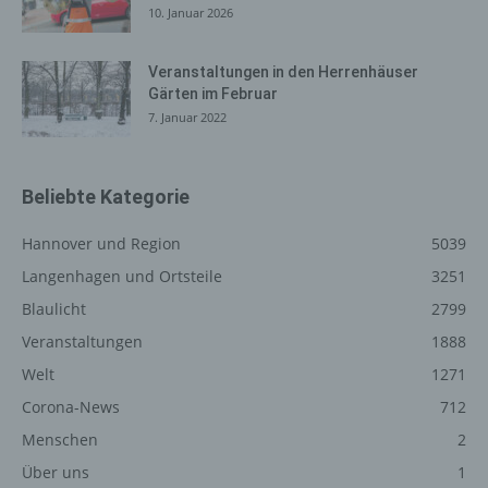
10. Januar 2026
Internetseite, von welcher ein zugreifendes System auf
unsere Internetseite gelangt (sogenannte Referrer), (4)
die Unterwebseiten, welche über ein zugreifendes
Veranstaltungen in den Herrenhäuser
System auf unserer Internetseite angesteuert werden,
Gärten im Februar
(5) das Datum und die Uhrzeit eines Zugriffs auf die
7. Januar 2022
Internetseite, (6) eine Internet-Protokoll-Adresse (IP-
Adresse), (7) der Internet-Service-Provider des
zugreifenden Systems und (8) sonstige ähnliche Daten
Beliebte Kategorie
und Informationen, die der Gefahrenabwehr im Falle von
Angriffen auf unsere informationstechnologischen
Hannover und Region
5039
Systeme dienen.
Langenhagen und Ortsteile
3251
Bei der Nutzung dieser allgemeinen Daten und
Blaulicht
2799
Informationen ziehen wird keine Rückschlüsse auf die
Veranstaltungen
1888
betroffene Person. Diese Informationen werden vielmehr
benötigt, um (1) die Inhalte unserer Internetseite korrekt
Welt
1271
auszuliefern, (2) die Inhalte unserer Internetseite sowie
Corona-News
712
die Werbung für diese zu optimieren, (3) die dauerhafte
Menschen
2
Funktionsfähigkeit unserer informationstechnologischen
Systeme und der Technik unserer Internetseite zu
Über uns
1
gewährleisten sowie (4) um Strafverfolgungsbehörden