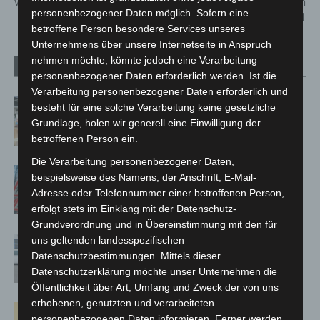
vorerst in der Notbetreuung
Neuinfektionen in der Region
personenbezogener Daten möglich. Sofern eine
Hannover – vom 26.04.2021
betroffene Person besondere Services unseres
Unternehmens über unsere Internetseite in Anspruch
nehmen möchte, könnte jedoch eine Verarbeitung
Verwandte Artikel
Mehr vom Autor
personenbezogener Daten erforderlich werden. Ist die
Verarbeitung personenbezogener Daten erforderlich und
Kunst trifft Weingenuss: Barbara-
besteht für eine solche Verarbeitung keine gesetzliche
Susann Mehring zeigt ihre Werke im
Grundlage, holen wir generell eine Einwilligung der
Jacques’ Wein-Depot Isernhagen
betroffenen Person ein.
Die Verarbeitung personenbezogener Daten,
A2: Zweite Turbobaustelle startet
beispielsweise des Namens, der Anschrift, E-Mail-
zwischen Hannover-West und
Adresse oder Telefonnummer einer betroffenen Person,
Bothfeld
erfolgt stets im Einklang mit der Datenschutz-
Grundverordnung und in Übereinstimmung mit den für
uns geltenden landesspezifischen
Niedersachsen: Feuerwehrkräfte
Datenschutzbestimmungen. Mittels dieser
kehren nach Waldbrandeinsatz aus
Datenschutzerklärung möchte unser Unternehmen die
Spanien zurück
Öffentlichkeit über Art, Umfang und Zweck der von uns
erhobenen, genutzten und verarbeiteten
Hannover: Erste Tigermücken-
personenbezogenen Daten informieren. Ferner werden