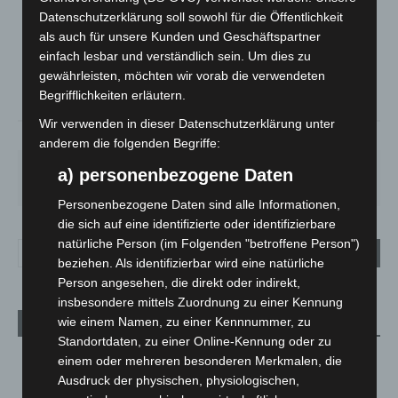
LANGENHAGEN
Datenschutzerklärung soll sowohl für die Öffentlichkeit
Bedeckt
als auch für unsere Kunden und Geschäftspartner
°
15
°
C
einfach lesbar und verständlich sein. Um dies zu
14.8
gewährleisten, möchten wir vorab die verwendeten
°
13.8
Begrifflichkeiten erläutern.
Wir verwenden in dieser Datenschutzerklärung unter
75%
2.9m/s
90%
anderem die folgenden Begriffe:
SO.
MO.
DI.
MI.
DO.
a) personenbezogene Daten
33
°
27
°
23
°
26
°
25
°
Personenbezogene Daten sind alle Informationen,
die sich auf eine identifizierte oder identifizierbare
natürliche Person (im Folgenden "betroffene Person")
beziehen. Als identifizierbar wird eine natürliche
Person angesehen, die direkt oder indirekt,
insbesondere mittels Zuordnung zu einer Kennung
wie einem Namen, zu einer Kennnummer, zu
Aktuelle Beiträge
Standortdaten, zu einer Online-Kennung oder zu
Kunst trifft Weingenuss: Barbara-Susann Mehring zeigt ihre
einem oder mehreren besonderen Merkmalen, die
Werke im Jacques’ Wein-Depot Isernhagen
Ausdruck der physischen, physiologischen,
8. August 2026