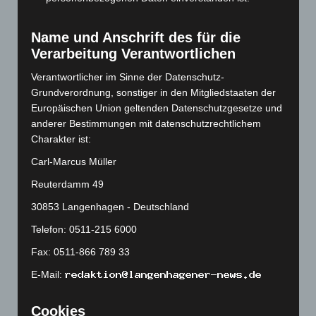
April 2023
(155)
März 2023
(174)
Name und Anschrift des für die
Februar 2023
(154)
Verarbeitung Verantwortlichen
Januar 2023
(140)
Verantwortlicher im Sinne der Datenschutz-
Grundverordnung, sonstiger in den Mitgliedstaaten der
Dezember 2022
(130)
Europäischen Union geltenden Datenschutzgesetze und
November 2022
(167)
anderer Bestimmungen mit datenschutzrechtlichem
Oktober 2022
(166)
Charakter ist:
September 2022
(205)
Carl-Marcus Müller
August 2022
(166)
Reuterdamm 49
Juli 2022
(133)
30853 Langenhagen - Deutschland
Juni 2022
(167)
Telefon: 0511-215 6000
Mai 2022
(177)
Fax: 0511-866 789 33
April 2022
(198)
E-Mail:
März 2022
(221)
Februar 2022
(189)
Cookies