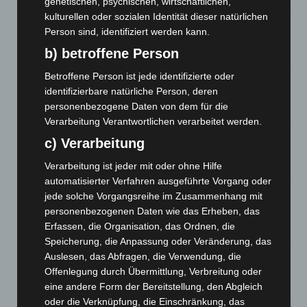
genetischen, psychischen, wirtschaftlichen,
kulturellen oder sozialen Identität dieser natürlichen
A2: Zweite Turbobaustelle startet zwischen Hannover-West
Person sind, identifiziert werden kann.
und Bothfeld
b) betroffene Person
8. August 2026
Betroffene Person ist jede identifizierte oder
Niedersachsen: Feuerwehrkräfte kehren nach
identifizierbare natürliche Person, deren
Waldbrandeinsatz aus Spanien zurück
personenbezogene Daten von dem für die
7. August 2026
Verarbeitung Verantwortlichen verarbeitet werden.
Hannover: Erste Tigermücken-Population in Niedersachsen
c) Verarbeitung
entdeckt
Verarbeitung ist jeder mit oder ohne Hilfe
7. August 2026
automatisierter Verfahren ausgeführte Vorgang oder
jede solche Vorgangsreihe im Zusammenhang mit
Brand im „Haus der Begegnung“ in Neuwarmbüchen schnell
eingedämmt
personenbezogenen Daten wie das Erheben, das
Erfassen, die Organisation, das Ordnen, die
6. August 2026
Speicherung, die Anpassung oder Veränderung, das
Region Hannover: 21 neue Notfallsanitäter starten beim
Auslesen, das Abfragen, die Verwendung, die
Roten Kreuz
Offenlegung durch Übermittlung, Verbreitung oder
5. August 2026
eine andere Form der Bereitstellung, den Abgleich
oder die Verknüpfung, die Einschränkung, das