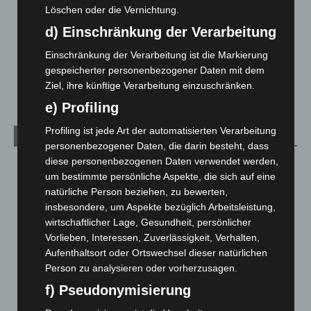
Mann läuft mit Hockeyschläger über A7 – Polizei sucht
Löschen oder die Vernichtung.
Zeugen
d) Einschränkung der Verarbeitung
5. August 2026
Einschränkung der Verarbeitung ist die Markierung
Celle: Mensch stirbt bei Bagger-Unfall auf Baustelle
gespeicherter personenbezogener Daten mit dem
5. August 2026
Ziel, ihre künftige Verarbeitung einzuschränken.
e) Profiling
Profiling ist jede Art der automatisierten Verarbeitung
Kategorien
personenbezogener Daten, die darin besteht, dass
diese personenbezogenen Daten verwendet werden,
Blaulicht
2.799
um bestimmte persönliche Aspekte, die sich auf eine
Corona-News
712
natürliche Person beziehen, zu bewerten,
insbesondere, um Aspekte bezüglich Arbeitsleistung,
Hannover und Region
5.039
wirtschaftlicher Lage, Gesundheit, persönlicher
Langenhagen und Ortsteile
3.252
Vorlieben, Interessen, Zuverlässigkeit, Verhalten,
Leserbriefe
1
Aufenthaltsort oder Ortswechsel dieser natürlichen
Person zu analysieren oder vorherzusagen.
Menschen
2
f) Pseudonymisierung
Über uns
1