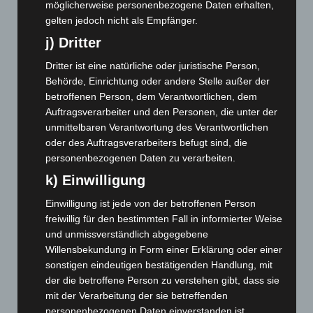
möglicherweise personenbezogene Daten erhalten,
Juli 2024
(89)
gelten jedoch nicht als Empfänger.
Juni 2024
(107)
j) Dritter
Mai 2024
(149)
Dritter ist eine natürliche oder juristische Person,
April 2024
(102)
Behörde, Einrichtung oder andere Stelle außer der
März 2024
(103)
betroffenen Person, dem Verantwortlichen, dem
Auftragsverarbeiter und den Personen, die unter der
Februar 2024
(103)
unmittelbaren Verantwortung des Verantwortlichen
Januar 2024
(111)
oder des Auftragsverarbeiters befugt sind, die
Dezember 2023
(130)
personenbezogenen Daten zu verarbeiten.
November 2023
(130)
k) Einwilligung
Oktober 2023
(114)
Einwilligung ist jede von der betroffenen Person
September 2023
(133)
freiwillig für den bestimmten Fall in informierter Weise
und unmissverständlich abgegebene
August 2023
(134)
Willensbekundung in Form einer Erklärung oder einer
Juli 2023
(118)
sonstigen eindeutigen bestätigenden Handlung, mit
Juni 2023
(142)
der die betroffene Person zu verstehen gibt, dass sie
mit der Verarbeitung der sie betreffenden
Mai 2023
(139)
personenbezogenen Daten einverstanden ist.