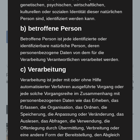
genetischen, psychischen, wirtschaftlichen,
kulturellen oder sozialen Identität dieser natürlichen
Person sind, identifiziert werden kann.
b) betroffene Person
Betroffene Person ist jede identifizierte oder
identifizierbare natürliche Person, deren
personenbezogene Daten von dem für die
Verarbeitung Verantwortlichen verarbeitet werden.
Vorheriger Artikel
Nächster Artikel
c) Verarbeitung
Rauchentwicklung an Scheune
Raser auf der B 441:
Verarbeitung ist jeder mit oder ohne Hilfe
in Bokeloh frühzeitig gestoppt
Fahranfänger mit 108 km/h
automatisierter Verfahren ausgeführte Vorgang oder
gestoppt
jede solche Vorgangsreihe im Zusammenhang mit
personenbezogenen Daten wie das Erheben, das
Erfassen, die Organisation, das Ordnen, die
Verwandte Artikel
Mehr vom Autor
Speicherung, die Anpassung oder Veränderung, das
Auslesen, das Abfragen, die Verwendung, die
Kunst trifft Weingenuss: Barbara-
Offenlegung durch Übermittlung, Verbreitung oder
Susann Mehring zeigt ihre Werke im
eine andere Form der Bereitstellung, den Abgleich