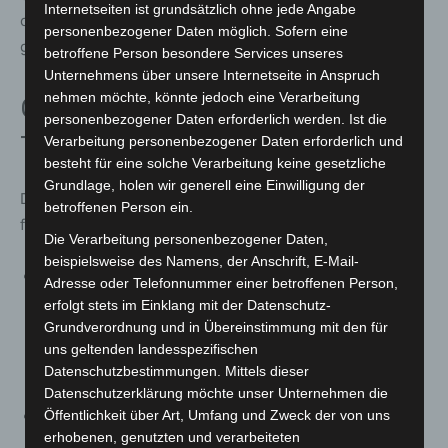
Internetseiten ist grundsätzlich ohne jede Angabe
chronisch Erkrankte oder bestimmte Berufsgruppen –
personenbezogener Daten möglich. Sofern eine
gibt es vertiefende Hinweise und Empfehlungen.
betroffene Person besondere Services unseres
Unternehmens über unsere Internetseite in Anspruch
nehmen möchte, könnte jedoch eine Verarbeitung
Grundlegende Tipps für heiße
personenbezogener Daten erforderlich werden. Ist die
Tage
Verarbeitung personenbezogener Daten erforderlich und
besteht für eine solche Verarbeitung keine gesetzliche
Grundlage, holen wir generell eine Einwilligung der
Die Johanniter geben unter anderem folgende Hinweise
betroffenen Person ein.
für den Umgang mit großer Hitze:
Die Verarbeitung personenbezogener Daten,
beispielsweise des Namens, der Anschrift, E-Mail-
Verhalten bei Hitze:
Anstrengende Tätigkeiten
Adresse oder Telefonnummer einer betroffenen Person,
möglichst vermeiden, kühle und schattige Orte
erfolgt stets im Einklang mit der Datenschutz-
Grundverordnung und in Übereinstimmung mit den für
aufsuchen und über den Tag verteilt zwei bis drei
uns geltenden landesspezifischen
Liter Flüssigkeit wie Wasser oder ungesüßten Tee
Datenschutzbestimmungen. Mittels dieser
trinken.
Datenschutzerklärung möchte unser Unternehmen die
Öffentlichkeit über Art, Umfang und Zweck der von uns
Körperschutz:
Für Abkühlung sorgen, luftige Kleidung
erhobenen, genutzten und verarbeiteten
tragen, eine Kopfbedeckung mit Nackenschutz nutzen