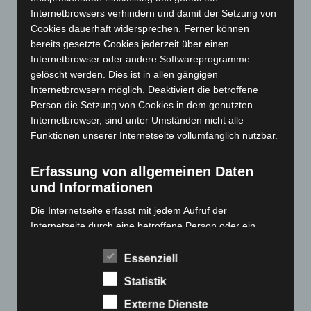
Januar 2024
(111)
Internetbrowsers verhindern und damit der Setzung von
Dezember 2023
(130)
Cookies dauerhaft widersprechen. Ferner können
November 2023
(130)
bereits gesetzte Cookies jederzeit über einen
Internetbrowser oder andere Softwareprogramme
Oktober 2023
(114)
gelöscht werden. Dies ist in allen gängigen
September 2023
(133)
Internetbrowsern möglich. Deaktiviert die betroffene
August 2023
(134)
Person die Setzung von Cookies in dem genutzten
Internetbrowser, sind unter Umständen nicht alle
Juli 2023
(118)
Funktionen unserer Internetseite vollumfänglich nutzbar.
Juni 2023
(142)
Mai 2023
(139)
Erfassung von allgemeinen Daten
und Informationen
April 2023
(155)
März 2023
(174)
Die Internetseite erfasst mit jedem Aufruf der
Internetseite durch eine betroffene Person oder ein
Februar 2023
(154)
automatisiertes System eine Reihe von allgemeinen
Januar 2023
(140)
Daten und Informationen. Diese allgemeinen Daten und
Essenziell
Dezember 2022
(130)
Informationen werden in den Logfiles des Servers
Statistik
gespeichert. Erfasst werden können die (1) verwendeten
November 2022
(167)
Browsertypen und Versionen, (2) das vom zugreifenden
Externe Dienste