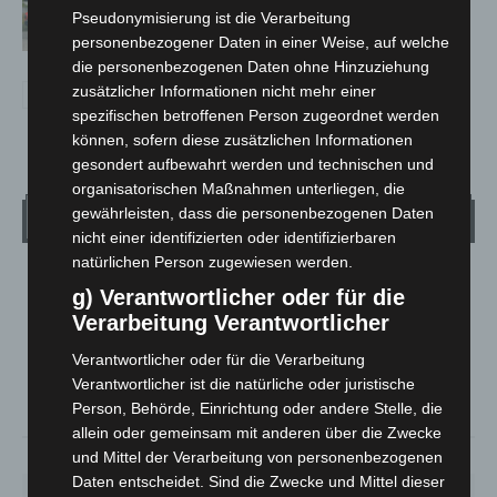
Notfallsanitäter starten beim Roten
Pseudonymisierung ist die Verarbeitung
Kreuz
personenbezogener Daten in einer Weise, auf welche
die personenbezogenen Daten ohne Hinzuziehung
zusätzlicher Informationen nicht mehr einer
spezifischen betroffenen Person zugeordnet werden
können, sofern diese zusätzlichen Informationen
gesondert aufbewahrt werden und technischen und
organisatorischen Maßnahmen unterliegen, die
gewährleisten, dass die personenbezogenen Daten
Wetter
nicht einer identifizierten oder identifizierbaren
natürlichen Person zugewiesen werden.
LANGENHAGEN
g) Verantwortlicher oder für die
Klarer Himmel
Verarbeitung Verantwortlicher
°
17.7
°
C
17
Verantwortlicher oder für die Verarbeitung
Verantwortlicher ist die natürliche oder juristische
°
16.6
Person, Behörde, Einrichtung oder andere Stelle, die
allein oder gemeinsam mit anderen über die Zwecke
und Mittel der Verarbeitung von personenbezogenen
66%
2.7m/s
4%
Daten entscheidet. Sind die Zwecke und Mittel dieser
SO.
MO.
DI.
MI.
DO.