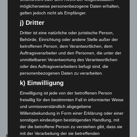
Hannover: Erste Tigermücken-Population in Niedersachsen
möglicherweise personenbezogene Daten erhalten,
entdeckt
gelten jedoch nicht als Empfänger.
7. August 2026
j) Dritter
Brand im „Haus der Begegnung“ in Neuwarmbüchen schnell
Dritter ist eine natürliche oder juristische Person,
eingedämmt
Behörde, Einrichtung oder andere Stelle außer der
6. August 2026
betroffenen Person, dem Verantwortlichen, dem
Auftragsverarbeiter und den Personen, die unter der
Region Hannover: 21 neue Notfallsanitäter starten beim
unmittelbaren Verantwortung des Verantwortlichen
Roten Kreuz
oder des Auftragsverarbeiters befugt sind, die
5. August 2026
personenbezogenen Daten zu verarbeiten.
Mann läuft mit Hockeyschläger über A7 – Polizei sucht
k) Einwilligung
Zeugen
Einwilligung ist jede von der betroffenen Person
5. August 2026
freiwillig für den bestimmten Fall in informierter Weise
und unmissverständlich abgegebene
Celle: Mensch stirbt bei Bagger-Unfall auf Baustelle
Willensbekundung in Form einer Erklärung oder einer
5. August 2026
sonstigen eindeutigen bestätigenden Handlung, mit
der die betroffene Person zu verstehen gibt, dass sie
mit der Verarbeitung der sie betreffenden