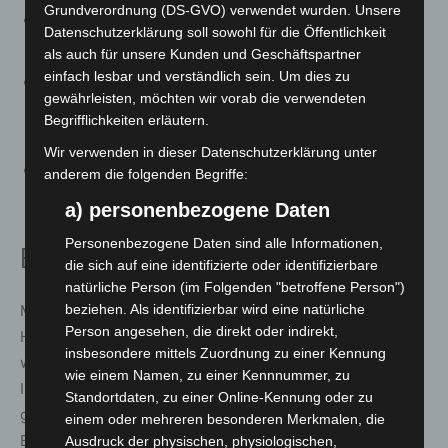
Grundverordnung (DS-GVO) verwendet wurden. Unsere
Kostenloses E-Book „Hitzeschutz“:
Datenschutzerklärung soll sowohl für die Öffentlichkeit
Hitzeschutz E-Book
als auch für unsere Kunden und Geschäftspartner
einfach lesbar und verständlich sein. Um dies zu
Kostenloses E-Learning „Gut durch Hitzewellen
gewährleisten, möchten wir vorab die verwendeten
kommen“:
Begrifflichkeiten erläutern.
E-Learning Hitzewellen
Wir verwenden in dieser Datenschutzerklärung unter
Online-Magazin „acht“ mit Hitze-Tipps:
anderem die folgenden Begriffe:
Johanniter Online-Magazin acht
a) personenbezogene Daten
Personenbezogene Daten sind alle Informationen,
Einordnung
die sich auf eine identifizierte oder identifizierbare
natürliche Person (im Folgenden "betroffene Person")
beziehen. Als identifizierbar wird eine natürliche
Mit zunehmenden Extremwetterlagen gewinnt
Person angesehen, die direkt oder indirekt,
Hitzeschutz als Bestandteil der Gesundheitsvorsorge
insbesondere mittels Zuordnung zu einer Kennung
weiter an Bedeutung. Niedrigschwellige, kostenlose
wie einem Namen, zu einer Kennnummer, zu
Informationsangebote können dazu beitragen,
Standortdaten, zu einer Online-Kennung oder zu
gesundheitliche Notlagen zu vermeiden und die
einem oder mehreren besonderen Merkmalen, die
Bevölkerung besser auf heiße Sommer vorzubereiten.
Ausdruck der physischen, physiologischen,