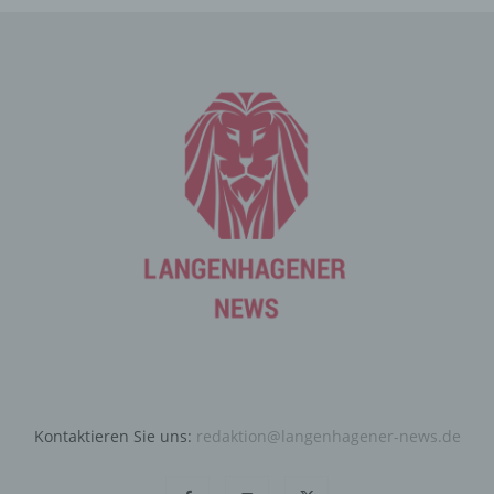
an den für die Verarbeitung Verantwortlichen übermittelt
werden, ergibt sich aus der jeweiligen Eingabemaske,
die für die Registrierung verwendet wird. Die von der
betroffenen Person eingegebenen personenbezogenen
Daten werden ausschließlich für die interne Verwendung
bei dem für die Verarbeitung Verantwortlichen und für
eigene Zwecke erhoben und gespeichert. Der für die
Verarbeitung Verantwortliche kann die Weitergabe an
einen oder mehrere Auftragsverarbeiter, beispielsweise
einen Paketdienstleister, veranlassen, der die
personenbezogenen Daten ebenfalls ausschließlich für
eine interne Verwendung, die dem für die Verarbeitung
Verantwortlichen zuzurechnen ist, nutzt.
Durch eine Registrierung auf der Internetseite des für die
Verarbeitung Verantwortlichen wird ferner die vom
Internet-Service-Provider (ISP) der betroffenen Person
vergebene IP-Adresse, das Datum sowie die Uhrzeit der
Registrierung gespeichert. Die Speicherung dieser Daten
Kontaktieren Sie uns:
redaktion@langenhagener-news.de
erfolgt vor dem Hintergrund, dass nur so der Missbrauch
unserer Dienste verhindert werden kann, und diese