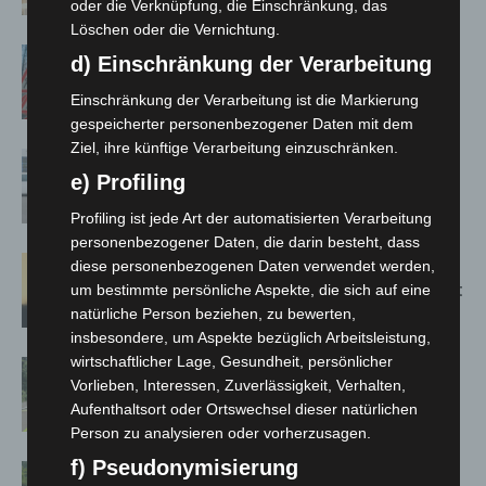
Jacques’ Wein-Depot Isernhagen
oder die Verknüpfung, die Einschränkung, das
Löschen oder die Vernichtung.
A2: Zweite Turbobaustelle startet
d) Einschränkung der Verarbeitung
zwischen Hannover-West und
Einschränkung der Verarbeitung ist die Markierung
Bothfeld
gespeicherter personenbezogener Daten mit dem
Ziel, ihre künftige Verarbeitung einzuschränken.
Niedersachsen: Feuerwehrkräfte
e) Profiling
kehren nach Waldbrandeinsatz aus
Spanien zurück
Profiling ist jede Art der automatisierten Verarbeitung
personenbezogener Daten, die darin besteht, dass
Hannover: Erste Tigermücken-
diese personenbezogenen Daten verwendet werden,
Population in Niedersachsen entdeckt
um bestimmte persönliche Aspekte, die sich auf eine
natürliche Person beziehen, zu bewerten,
insbesondere, um Aspekte bezüglich Arbeitsleistung,
wirtschaftlicher Lage, Gesundheit, persönlicher
Brand im „Haus der Begegnung“ in
Vorlieben, Interessen, Zuverlässigkeit, Verhalten,
Neuwarmbüchen schnell eingedämmt
Aufenthaltsort oder Ortswechsel dieser natürlichen
Person zu analysieren oder vorherzusagen.
f) Pseudonymisierung
Region Hannover: 21 neue