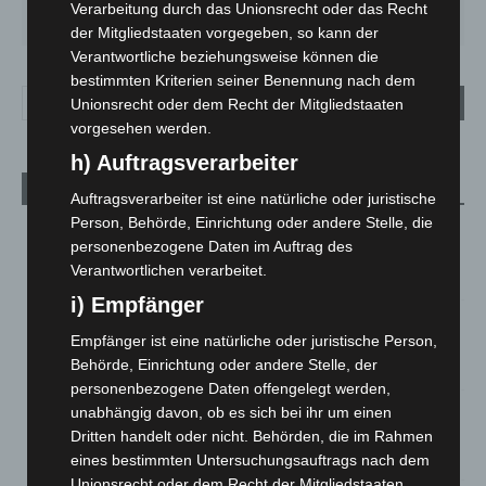
Verarbeitung durch das Unionsrecht oder das Recht
34
°
29
°
23
°
26
°
17
°
der Mitgliedstaaten vorgegeben, so kann der
Verantwortliche beziehungsweise können die
bestimmten Kriterien seiner Benennung nach dem
Unionsrecht oder dem Recht der Mitgliedstaaten
vorgesehen werden.
h) Auftragsverarbeiter
Aktuelle Beiträge
Auftragsverarbeiter ist eine natürliche oder juristische
Person, Behörde, Einrichtung oder andere Stelle, die
Kunst trifft Weingenuss: Barbara-Susann Mehring zeigt ihre
personenbezogene Daten im Auftrag des
Werke im Jacques’ Wein-Depot Isernhagen
Verantwortlichen verarbeitet.
8. August 2026
i) Empfänger
A2: Zweite Turbobaustelle startet zwischen Hannover-West
Empfänger ist eine natürliche oder juristische Person,
und Bothfeld
Behörde, Einrichtung oder andere Stelle, der
8. August 2026
personenbezogene Daten offengelegt werden,
Niedersachsen: Feuerwehrkräfte kehren nach
unabhängig davon, ob es sich bei ihr um einen
Waldbrandeinsatz aus Spanien zurück
Dritten handelt oder nicht. Behörden, die im Rahmen
7. August 2026
eines bestimmten Untersuchungsauftrags nach dem
Unionsrecht oder dem Recht der Mitgliedstaaten