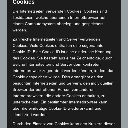
Cookies
Juni 2026
(139)
Die Internetseiten verwenden Cookies. Cookies sind
Mai 2026
(99)
Textdateien, welche über einen Internetbrowser auf
einem Computersystem abgelegt und gespeichert
April 2026
(99)
werden.
März 2026
(115)
Zahlreiche Internetseiten und Server verwenden
Februar 2026
(109)
Cookies. Viele Cookies enthalten eine sogenannte
Januar 2026
(122)
Cookie-ID. Eine Cookie-ID ist eine eindeutige Kennung
des Cookies. Sie besteht aus einer Zeichenfolge, durch
Dezember 2025
(103)
welche Internetseiten und Server dem konkreten
November 2025
(114)
Internetbrowser zugeordnet werden können, in dem das
Oktober 2025
(112)
Cookie gespeichert wurde. Dies ermöglicht es den
besuchten Internetseiten und Servern, den individuellen
September 2025
(93)
Browser der betroffenen Person von anderen
August 2025
(90)
Internetbrowsern, die andere Cookies enthalten, zu
Juli 2025
(90)
unterscheiden. Ein bestimmter Internetbrowser kann
über die eindeutige Cookie-ID wiedererkannt und
Juni 2025
(103)
identifiziert werden.
Mai 2025
(112)
Durch den Einsatz von Cookies kann den Nutzern dieser
April 2025
(88)