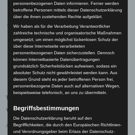
personenbezogenen Daten informieren. Ferner werden
und Sonnencreme mit ausreichendem
betroffene Personen mittels dieser Datenschutzerklärung
Lichtschutzfaktor verwenden.
über die ihnen zustehenden Rechte aufgeklärt.
Erste Hilfe:
Symptome wie Erbrechen,
Wir haben als für die Verarbeitung Verantwortlicher
Bewusstseinstrübung, Teilnahmslosigkeit,
zahlreiche technische und organisatorische Maßnahmen
umgesetzt, um einen möglichst lückenlosen Schutz der
Bewusstlosigkeit oder Kreislaufkollaps können auf
über diese Internetseite verarbeiteten
einen lebensbedrohlichen Hitzschlag hinweisen.
personenbezogenen Daten sicherzustellen. Dennoch
Betroffene sollten in kühle, schattige Räume gebracht,
können Internetbasierte Datenübertragungen
mit erhöhtem Oberkörper gelagert und umgehend der
grundsätzlich Sicherheitslücken aufweisen, sodass ein
Rettungsdienst über die 112 alarmiert oder ärztliche
absoluter Schutz nicht gewährleistet werden kann. Aus
diesem Grund steht es jeder betroffenen Person frei,
Hilfe aufgesucht werden.
personenbezogene Daten auch auf alternativen Wegen,
beispielsweise telefonisch, an uns zu übermitteln.
Weitere Informationen online
Begriffsbestimmungen
verfügbar
Die Datenschutzerklärung beruht auf den
Begrifflichkeiten, die durch den Europäischen Richtlinien-
Alle Angebote zur Hitze-Prävention sind online abrufbar:
und Verordnungsgeber beim Erlass der Datenschutz-