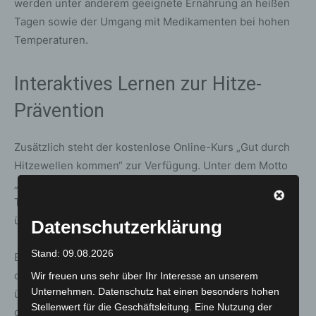
werden unter anderem geeignete Ernährung an heißen
Tagen sowie der Umgang mit Medikamenten bei hohen
Temperaturen.
Interaktives Lernen zur Hitze-
Prävention
Zusätzlich steht der kostenlose Online-Kurs „Gut durch
Hitzewellen kommen“ zur Verfügung. Unter dem Motto
„Vorbeugen ist Gold, Erste Hilfe ist Silber“ können
Teilnehmende ihr Wissen zur Hitze-Prävention
überprüfen und erweitern.
Datenschutzerklärung
Stand: 09.08.2026
Eine interaktive Checkliste im Serviceteil ermöglicht es,
die eigene Vorbereitung in den eigenen vier Wänden zu
Wir freuen uns sehr über Ihr Interesse an unserem
Unternehmen. Datenschutz hat einen besonders hohen
überprüfen. Für besonders gefährdete Gruppen –
Stellenwert für die Geschäftsleitung. Eine Nutzung der
darunter Kinder, Schwangere, ältere Menschen,