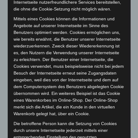
Internetseite nutzerfreundlichere Services bereitstellen,
März 2025
(111)
die ohne die Cookie-Setzung nicht möglich wären.
Februar 2025
(96)
Mittels eines Cookies können die Informationen und
Angebote auf unserer Internetseite im Sinne des
Januar 2025
(88)
Benutzers optimiert werden. Cookies ermöglichen uns,
Dezember 2024
(89)
wie bereits erwähnt, die Benutzer unserer Internetseite
November 2024
(94)
wiederzuerkennen. Zweck dieser Wiedererkennung ist
es, den Nutzern die Verwendung unserer Internetseite
Oktober 2024
(93)
zu erleichtern. Der Benutzer einer Internetseite, die
September 2024
(112)
Cookies verwendet, muss beispielsweise nicht bei jedem
Besuch der Internetseite erneut seine Zugangsdaten
August 2024
(107)
eingeben, weil dies von der Internetseite und dem auf
Juli 2024
(89)
dem Computersystem des Benutzers abgelegten Cookie
Juni 2024
(107)
übernommen wird. Ein weiteres Beispiel ist das Cookie
eines Warenkorbes im Online-Shop. Der Online-Shop
Mai 2024
(149)
merkt sich die Artikel, die ein Kunde in den virtuellen
April 2024
(102)
Warenkorb gelegt hat, über ein Cookie.
März 2024
(103)
Die betroffene Person kann die Setzung von Cookies
Februar 2024
(103)
durch unsere Internetseite jederzeit mittels einer
entsprechenden Einstellung des genutzten