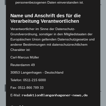
Kategorien
personenbezogenen Daten einverstanden ist.
Blaulicht
2.799
Name und Anschrift des für die
Corona-News
712
Verarbeitung Verantwortlichen
Hannover und Region
5.039
Verantwortlicher im Sinne der Datenschutz-
Langenhagen und Ortsteile
3.252
Grundverordnung, sonstiger in den Mitgliedstaaten der
Europäischen Union geltenden Datenschutzgesetze und
Leserbriefe
1
anderer Bestimmungen mit datenschutzrechtlichem
Menschen
2
Charakter ist:
Über uns
1
Carl-Marcus Müller
Veranstaltungen
1.888
Reuterdamm 49
Welt
1.271
30853 Langenhagen - Deutschland
Telefon: 0511-215 6000
Fax: 0511-866 789 33
Archiv
E-Mail:
August 2026
(14)
Juli 2026
(73)